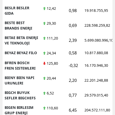
BESLR BESLER
12,42
0,98
19.918.755,95
GIDA
BESTE BEST
29,30
0,69
228.598.259,82
BRANDS ENERJI
BETAE BETA ENERJI
111,20
2,39
5.699.080.996,10
VE TEKNOLOJI
0,58
BEYAZ BEYAZ FILO
10.817.880,08
24,34
BFREN BOSCH
125,80
-0,32
16.170.946,30
FREN SISTEMLERI
BIENY BIEN YAPI
20,44
2,20
22.201.248,88
URUNLERI
BIGCH BUYUK
6,52
0,77
29.579.015,40
SEFLER BIGCHEFS
BIGEN BIRLESIM
110,60
6,45
204.572.111,80
GRUP ENERJI