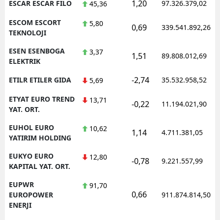
1,20
ESCAR ESCAR FILO
97.326.379,02
45,36
ESCOM ESCORT
5,80
0,69
339.541.892,26
TEKNOLOJI
ESEN ESENBOGA
3,37
1,51
89.808.012,69
ELEKTRIK
-2,74
ETILR ETILER GIDA
35.532.958,52
5,69
ETYAT EURO TREND
13,71
-0,22
11.194.021,90
YAT. ORT.
EUHOL EURO
10,62
1,14
4.711.381,05
YATIRIM HOLDING
EUKYO EURO
12,80
-0,78
9.221.557,99
KAPITAL YAT. ORT.
EUPWR
91,70
0,66
EUROPOWER
911.874.814,50
ENERJI