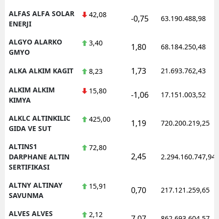
ALFAS ALFA SOLAR
42,08
-0,75
63.190.488,98
ENERJI
ALGYO ALARKO
3,40
1,80
68.184.250,48
GMYO
1,73
ALKA ALKIM KAGIT
21.693.762,43
8,23
ALKIM ALKIM
15,80
-1,06
17.151.003,52
KIMYA
ALKLC ALTINKILIC
425,00
1,19
720.200.219,25
GIDA VE SUT
ALTINS1
72,80
2,45
DARPHANE ALTIN
2.294.160.747,94
SERTIFIKASI
ALTNY ALTINAY
15,91
0,70
217.121.259,65
SAVUNMA
ALVES ALVES
2,12
7,07
862.693.604,57