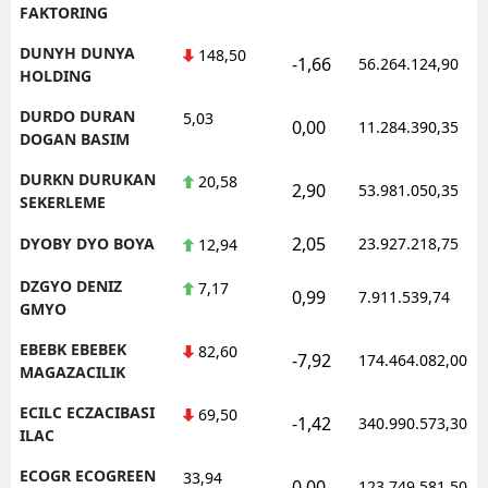
FAKTORING
DUNYH DUNYA
148,50
-1,66
56.264.124,90
HOLDING
DURDO DURAN
5,03
0,00
11.284.390,35
DOGAN BASIM
DURKN DURUKAN
20,58
2,90
53.981.050,35
SEKERLEME
2,05
DYOBY DYO BOYA
23.927.218,75
12,94
DZGYO DENIZ
7,17
0,99
7.911.539,74
GMYO
EBEBK EBEBEK
82,60
-7,92
174.464.082,00
MAGAZACILIK
ECILC ECZACIBASI
69,50
-1,42
340.990.573,30
ILAC
ECOGR ECOGREEN
33,94
0,00
123.749.581,50