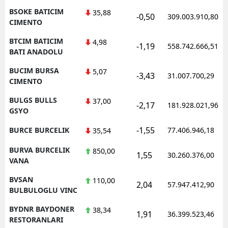
BSOKE BATICIM
35,88
-0,50
309.003.910,80
CIMENTO
BTCIM BATICIM
4,98
-1,19
558.742.666,51
BATI ANADOLU
BUCIM BURSA
5,07
-3,43
31.007.700,29
CIMENTO
BULGS BULLS
37,00
-2,17
181.928.021,96
GSYO
-1,55
BURCE BURCELIK
77.406.946,18
35,54
BURVA BURCELIK
850,00
1,55
30.260.376,00
VANA
BVSAN
110,00
2,04
57.947.412,90
BULBULOGLU VINC
BYDNR BAYDONER
38,34
1,91
36.399.523,46
RESTORANLARI