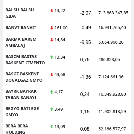
BALSU BALSU
13,22
-2,07
713.863.347,85
GIDA
-0,49
BANVT BANVIT
16.931.765,40
161,00
BARMA BAREM
14,84
-9,95
5.064.966,20
AMBALAJ
BASCM BASTAS
13,34
0,76
486.823,05
BASKENT CIMENTO
BASGZ BASKENT
43,68
-1,36
7.124.661,96
DOGALGAZ GMYO
BAYRK BAYRAK
4,17
0,24
16.349.928,80
TABAN SANAYI
BEGYO BATI EGE
3,49
1,16
11.902.813,59
GMYO
BERA BERA
13,09
0,08
52.186.577,97
HOLDING