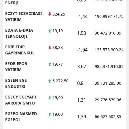
ENERJI
ECZYT ECZACIBASI
324,25
-1,44
196.999.171,75
YATIRIM
EDATA E-DATA
19,19
1,53
90.472.910,39
TEKNOLOJI
EDIP EDIP
38,38
-1,94
135.573.300,24
GAYRIMENKUL
EFOR EFOR
19,77
3,67
985.371.910,85
YATIRIM
EGEEN EGE
5.272,50
0,81
39.131.285,00
ENDUSTRI
EGEGY EGEYAPI
29,40
1,31
29.776.579,96
AVRUPA GMYO
EGEPO NASMED
19,00
1,39
66.627.502,35
EGEPOL