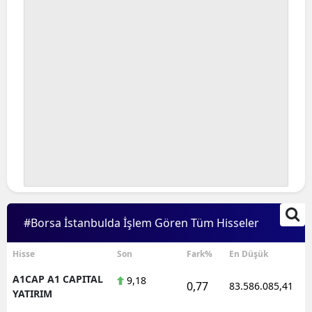
#Borsa İstanbulda İşlem Gören Tüm Hisseler
Hisse
Son
Fark%
En Düşük
A1CAP A1 CAPITAL
9,18
0,77
83.586.085,41
YATIRIM