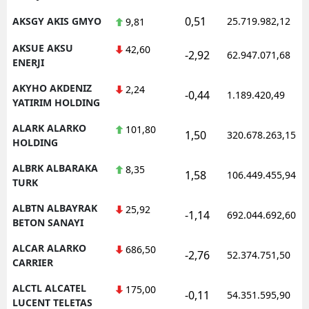
0,51
AKSGY AKIS GMYO
25.719.982,12
9,81
AKSUE AKSU
42,60
-2,92
62.947.071,68
ENERJI
AKYHO AKDENIZ
2,24
-0,44
1.189.420,49
YATIRIM HOLDING
ALARK ALARKO
101,80
1,50
320.678.263,15
HOLDING
ALBRK ALBARAKA
8,35
1,58
106.449.455,94
TURK
ALBTN ALBAYRAK
25,92
-1,14
692.044.692,60
BETON SANAYI
ALCAR ALARKO
686,50
-2,76
52.374.751,50
CARRIER
ALCTL ALCATEL
175,00
-0,11
54.351.595,90
LUCENT TELETAS