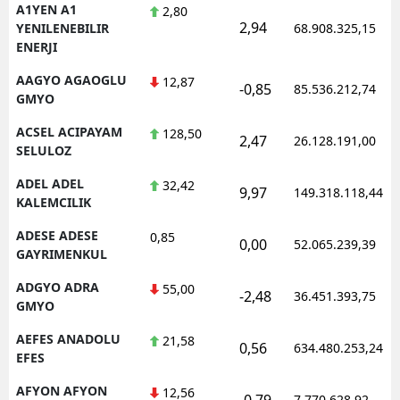
A1YEN A1
2,80
2,94
YENILENEBILIR
68.908.325,15
ENERJI
AAGYO AGAOGLU
12,87
-0,85
85.536.212,74
GMYO
ACSEL ACIPAYAM
128,50
2,47
26.128.191,00
SELULOZ
ADEL ADEL
32,42
9,97
149.318.118,44
KALEMCILIK
ADESE ADESE
0,85
0,00
52.065.239,39
GAYRIMENKUL
ADGYO ADRA
55,00
-2,48
36.451.393,75
GMYO
AEFES ANADOLU
21,58
0,56
634.480.253,24
EFES
AFYON AFYON
12,56
-0,79
7.770.628,92