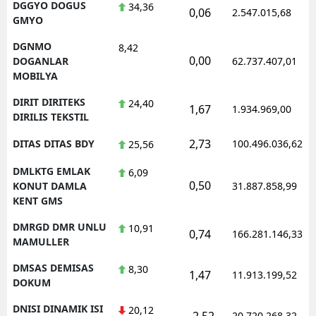
DGGYO DOGUS
34,36
0,06
2.547.015,68
GMYO
DGNMO
8,42
0,00
DOGANLAR
62.737.407,01
MOBILYA
DIRIT DIRITEKS
24,40
1,67
1.934.969,00
DIRILIS TEKSTIL
2,73
DITAS DITAS BDY
100.496.036,62
25,56
DMLKTG EMLAK
6,09
0,50
KONUT DAMLA
31.887.858,99
KENT GMS
DMRGD DMR UNLU
10,91
0,74
166.281.146,33
MAMULLER
DMSAS DEMISAS
8,30
1,47
11.913.199,52
DOKUM
DNISI DINAMIK ISI
20,12
-2,52
20.720.268,32