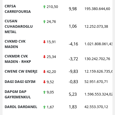
CRFSA
210,50
9,98
195.380.644,60
CARREFOURSA
CUSAN
24,76
1,06
CUHADAROGLU
12.252.073,38
METAL
CVKMD CVK
15,91
-4,16
1.021.808.061,43
MADEN
CVKMDR CVK
25,34
-3,72
130.242.702,76
MADEN - RHKP
-9,83
CWENE CW ENERJI
12.159.626.735,6
42,20
-0,83
DAGI DAGI GIYIM
52.951.670,71
9,52
DAPGM DAP
9,05
5,23
1.596.553.324,02
GAYRIMENKUL
1,83
DARDL DARDANEL
42.553.370,12
1,67