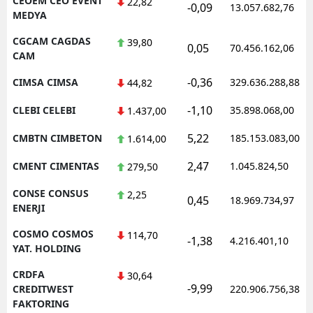
CEOEM CEO EVENT
22,82
-0,09
13.057.682,76
MEDYA
CGCAM CAGDAS
39,80
0,05
70.456.162,06
CAM
-0,36
CIMSA CIMSA
329.636.288,88
44,82
-1,10
CLEBI CELEBI
35.898.068,00
1.437,00
5,22
CMBTN CIMBETON
185.153.083,00
1.614,00
2,47
CMENT CIMENTAS
1.045.824,50
279,50
CONSE CONSUS
2,25
0,45
18.969.734,97
ENERJI
COSMO COSMOS
114,70
-1,38
4.216.401,10
YAT. HOLDING
CRDFA
30,64
-9,99
CREDITWEST
220.906.756,38
FAKTORING