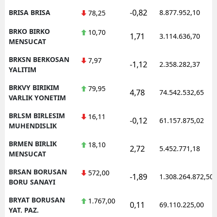
-0,82
BRISA BRISA
8.877.952,10
78,25
BRKO BIRKO
10,70
1,71
3.114.636,70
MENSUCAT
BRKSN BERKOSAN
7,97
-1,12
2.358.282,37
YALITIM
BRKVY BIRIKIM
79,95
4,78
74.542.532,65
VARLIK YONETIM
BRLSM BIRLESIM
16,11
-0,12
61.157.875,02
MUHENDISLIK
BRMEN BIRLIK
18,10
2,72
5.452.771,18
MENSUCAT
BRSAN BORUSAN
572,00
-1,89
1.308.264.872,50
BORU SANAYI
BRYAT BORUSAN
1.767,00
0,11
69.110.225,00
YAT. PAZ.