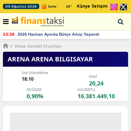
Künye
İletişim
09 Ağustos 2026
26
°
TCMB'nin rezervlerinde artan momentum devam ediyor
22:24
/
Hisse Senedi Fiyatları
ARENA ARENA BILGISAYAR
Son Güncelleme
FİYAT
18:10
20,24
DEĞİŞİM
HACİM(TL)
0,90%
16.381.449,10