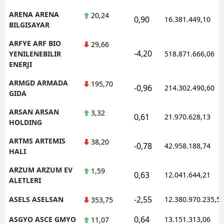
ARENA ARENA
20,24
0,90
16.381.449,10
BILGISAYAR
ARFYE ARF BIO
29,66
-4,20
YENILENEBILIR
518.871.666,06
ENERJI
ARMGD ARMADA
195,70
-0,96
214.302.490,60
GIDA
ARSAN ARSAN
3,32
0,61
21.970.628,13
HOLDING
ARTMS ARTEMIS
38,20
-0,78
42.958.188,74
HALI
ARZUM ARZUM EV
1,59
0,63
12.041.644,21
ALETLERI
-2,55
ASELS ASELSAN
12.380.970.235,5
353,75
0,64
ASGYO ASCE GMYO
13.151.313,06
11,07