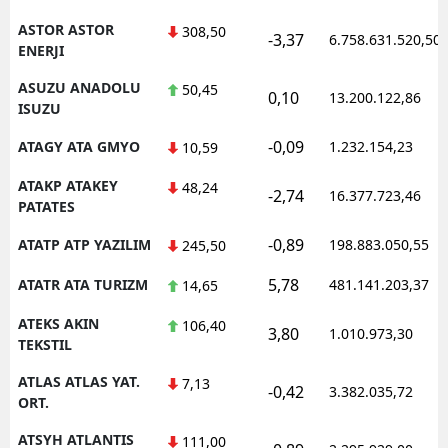
ASTOR ASTOR
308,50
-3,37
6.758.631.520,50
ENERJI
ASUZU ANADOLU
50,45
0,10
13.200.122,86
ISUZU
-0,09
ATAGY ATA GMYO
1.232.154,23
10,59
ATAKP ATAKEY
48,24
-2,74
16.377.723,46
PATATES
-0,89
ATATP ATP YAZILIM
198.883.050,55
245,50
5,78
ATATR ATA TURIZM
481.141.203,37
14,65
ATEKS AKIN
106,40
3,80
1.010.973,30
TEKSTIL
ATLAS ATLAS YAT.
7,13
-0,42
3.382.035,72
ORT.
ATSYH ATLANTIS
111,00