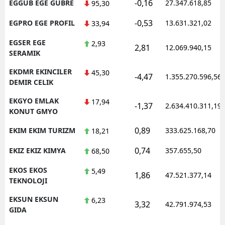
-0,16
EGGUB EGE GUBRE
27.347.618,85
95,30
-0,53
EGPRO EGE PROFIL
13.631.321,02
33,94
EGSER EGE
2,93
2,81
12.069.940,15
SERAMIK
EKDMR EKINCILER
45,30
-4,47
1.355.270.596,56
DEMIR CELIK
EKGYO EMLAK
17,94
-1,37
2.634.410.311,19
KONUT GMYO
0,89
EKIM EKIM TURIZM
333.625.168,70
18,21
0,74
EKIZ EKIZ KIMYA
357.655,50
68,50
EKOS EKOS
5,49
1,86
47.521.377,14
TEKNOLOJI
EKSUN EKSUN
6,23
3,32
42.791.974,53
GIDA