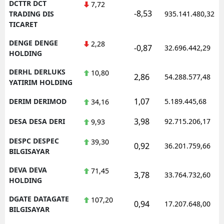
DCTTR DCT
7,72
-8,53
TRADING DIS
935.141.480,32
TICARET
DENGE DENGE
2,28
-0,87
32.696.442,29
HOLDING
DERHL DERLUKS
10,80
2,86
54.288.577,48
YATIRIM HOLDING
1,07
DERIM DERIMOD
5.189.445,68
34,16
3,98
DESA DESA DERI
92.715.206,17
9,93
DESPC DESPEC
39,30
0,92
36.201.759,66
BILGISAYAR
DEVA DEVA
71,45
3,78
33.764.732,60
HOLDING
DGATE DATAGATE
107,20
0,94
17.207.648,00
BILGISAYAR