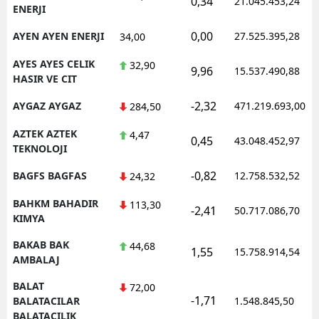
0,34
21.045.453,24
ENERJI
0,00
AYEN AYEN ENERJI
27.525.395,28
34,00
AYES AYES CELIK
32,90
9,96
15.537.490,88
HASIR VE CIT
-2,32
AYGAZ AYGAZ
471.219.693,00
284,50
AZTEK AZTEK
4,47
0,45
43.048.452,97
TEKNOLOJI
-0,82
BAGFS BAGFAS
12.758.532,52
24,32
BAHKM BAHADIR
113,30
-2,41
50.717.086,70
KIMYA
BAKAB BAK
44,68
1,55
15.758.914,54
AMBALAJ
BALAT
72,00
-1,71
BALATACILAR
1.548.845,50
BALATACILIK