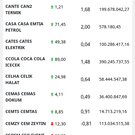
CANTE CAN2
1,21
1,68
199.678.042,27
TERMIK
CASA CASA EMTIA
71,45
2,00
578.180,45
PETROL
CATES CATES
49,38
0,04
100.286.417,16
ELEKTRIK
CCOLA COCA COLA
89,00
1,48
390.245.737,55
ICECEK
CELHA CELIK
24,98
0,64
58.444.547,38
HALAT
CEMAS CEMAS
4,11
0,49
36.400.847,69
DOKUM
0,91
CEMTS CEMTAS
14.713.219,16
8,85
-0,81
CEMZY CEM ZEYTIN
113.034.515,38
12,30