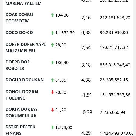
MAKINA YALITIM
DOAS DOGUS
194,30
2,16
212.181.643,20
OTOMOTIV
0,38
DOCO DO-CO
96.284.930,00
11.352,50
DOFER DOFER YAPI
28,30
2,54
19.621.747,32
MALZEMELERI
DOFRB DOF
136,40
3,18
856.816.246,40
ROBOTIK
4,38
DOGUB DOGUSAN
26.285.582,45
81,05
DOHOL DOGAN
20,50
-1,91
131.554.567,36
HOLDING
DOKTA DOKTAS
21,20
-0,38
7.235.066,94
DOKUMCULUK
DSTKF DESTEK
1.773,00
4,29
FINANS
1.424.493.073,00