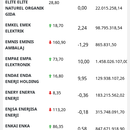
ELITE ELITE
28,80
0,00
NATUREL ORGANIK
22.015.258,14
GIDA
EMKEL EMEK
18,70
2,24
98.795.318,54
ELEKTRIK
EMNIS EMINIS
160,90
-1,29
865.831,50
AMBALAJ
EMPAE EMPA
73,70
10,00
1.458.026.107,00
ELEKTRONIK
ENDAE ENDA
16,80
9,95
129.938.107,26
ENERJI HOLDING
ENERY ENERYA
8,35
-0,36
183.215.562,02
ENERJI
ENJSA ENERJISA
113,20
-0,18
315.748.091,70
ENERJI
ENKAI ENKA
86,35
0,58
847.671.918,90