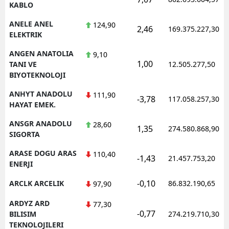
KABLO
ANELE ANEL
124,90
2,46
169.375.227,30
ELEKTRIK
ANGEN ANATOLIA
9,10
1,00
TANI VE
12.505.277,50
BIYOTEKNOLOJI
ANHYT ANADOLU
111,90
-3,78
117.058.257,30
HAYAT EMEK.
ANSGR ANADOLU
28,60
1,35
274.580.868,90
SIGORTA
ARASE DOGU ARAS
110,40
-1,43
21.457.753,20
ENERJI
-0,10
ARCLK ARCELIK
86.832.190,65
97,90
ARDYZ ARD
77,30
-0,77
BILISIM
274.219.710,30
TEKNOLOJILERI