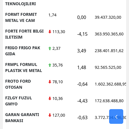
TEKNOLOJILERI
FORMT FORMET
1,74
0,00
39.437.320,00
METAL VE CAM
FORTE FORTE BILGI
113,30
-4,15
363.950.365,60
ILETISIM
FRIGO FRIGO PAK
2,37
3,49
238.401.851,62
GIDA
FRMPL FORMUL
35,76
1,48
92.565.525,00
PLASTIK VE METAL
FROTO FORD
78,10
-0,64
1.602.362.688,95
OTOSAN
FZLGY FUZUL
10,36
-4,43
172.638.488,80
GMYO
GARAN GARANTI
127,00
-0,63
3.772.734.436,30
BANKASI