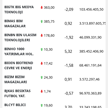
BIGTK BIG MEDYA
363,00
-2,09
103.456.405,50
TEKNOLOJI
BIMAS BIM
385,75
0,92
3.513.897.605,75
MAGAZALAR
BINBN BIN ULASIM
178,60
-1,92
46.099.331,90
TEKNOLOJILERI
BINHO 1000
10,30
5,32
385.452.406,90
YATIRIMLAR HOL.
BIOEN BIOTREND
17,42
-1,58
68.461.191,64
CEVRE VE ENERJI
BIZIM BIZIM
24,30
0,91
3.572.297,46
MAGAZALARI
BJKAS BESIKTAS
1,74
-0,57
96.970.363,89
FUTBOL YAT.
BLCYT BILICI
19,60
3,70
33.743.198,65