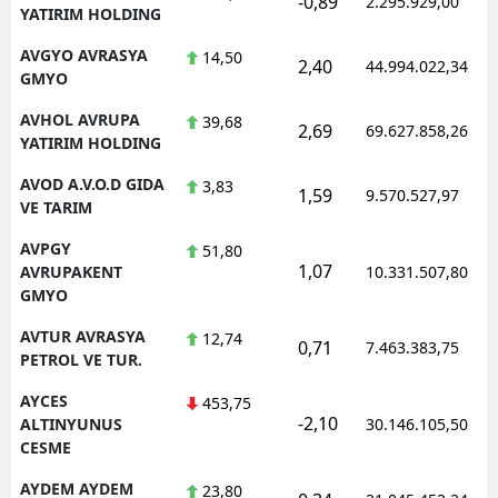
-0,89
2.295.929,00
YATIRIM HOLDING
AVGYO AVRASYA
14,50
2,40
44.994.022,34
GMYO
AVHOL AVRUPA
39,68
2,69
69.627.858,26
YATIRIM HOLDING
AVOD A.V.O.D GIDA
3,83
1,59
9.570.527,97
VE TARIM
AVPGY
51,80
1,07
AVRUPAKENT
10.331.507,80
GMYO
AVTUR AVRASYA
12,74
0,71
7.463.383,75
PETROL VE TUR.
AYCES
453,75
-2,10
ALTINYUNUS
30.146.105,50
CESME
AYDEM AYDEM
23,80