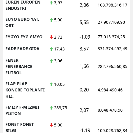
EUREN EUROPEN
3,97
2,06
108.798.316,17
ENDUSTRI
EUYO EURO YAT.
5,90
5,55
27.907.109,90
ORT.
-1,09
EYGYO EYG GMYO
77.013.374,25
2,72
3,57
FADE FADE GIDA
331.374.492,49
17,43
FENER
3,06
1,66
FENERBAHCE
282.796.560,85
FUTBOL
FLAP FLAP
10,05
0,20
KONGRE TOPLANTI
4.984.490,46
HIZ.
FMIZP F-M IZMIT
283,75
2,07
8.048.478,50
PISTON
FONET FONET
5,00
-1,19
BILGI
109.028.768,84