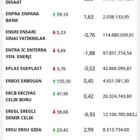
INSAAT
ENPRA ENPARA
59,10
1,63
2.038.133,95
BANK
ENSRI ENSARI
5,23
-0,76
114.680.039,61
SINAI YATIRIMLAR
ENTRA IC ENTERRA
4,69
-1,88
97.851.774,54
YEN. ENERJI
-0,52
EPLAS EGEPLAST
42.866.095,87
5,76
0,45
ERBOS ERBOSAN
4.921.581,30
155,50
ERCB ERCIYAS
47,90
0,42
26.324.743,60
CELIK BORU
EREGL EREGLI
38,68
-6,93
12.106.785.683,2
DEMIR CELIK
2,99
ERSU ERSU GIDA
8.513.734,00
23,42