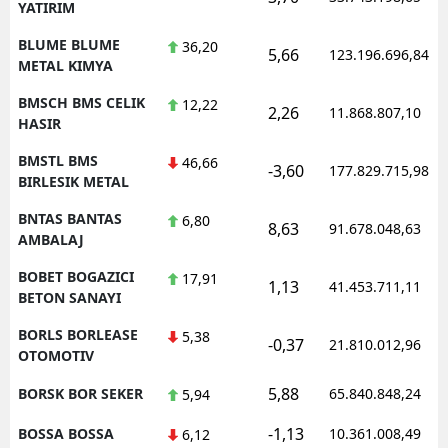
YATIRIM
BLUME BLUME
36,20
5,66
123.196.696,84
METAL KIMYA
BMSCH BMS CELIK
12,22
2,26
11.868.807,10
HASIR
BMSTL BMS
46,66
-3,60
177.829.715,98
BIRLESIK METAL
BNTAS BANTAS
6,80
8,63
91.678.048,63
AMBALAJ
BOBET BOGAZICI
17,91
1,13
41.453.711,11
BETON SANAYI
BORLS BORLEASE
5,38
-0,37
21.810.012,96
OTOMOTIV
5,88
BORSK BOR SEKER
65.840.848,24
5,94
-1,13
BOSSA BOSSA
10.361.008,49
6,12