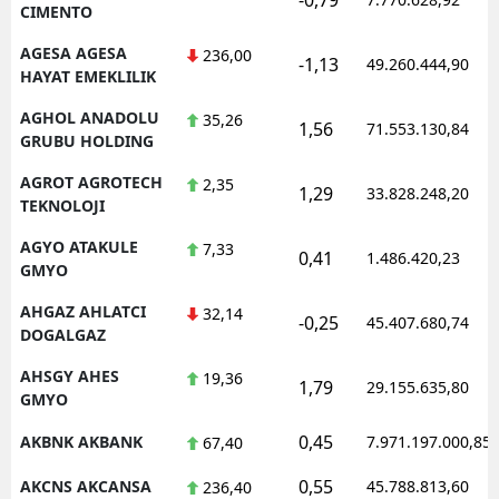
CIMENTO
AGESA AGESA
236,00
-1,13
49.260.444,90
HAYAT EMEKLILIK
AGHOL ANADOLU
35,26
1,56
71.553.130,84
GRUBU HOLDING
AGROT AGROTECH
2,35
1,29
33.828.248,20
TEKNOLOJI
AGYO ATAKULE
7,33
0,41
1.486.420,23
GMYO
AHGAZ AHLATCI
32,14
-0,25
45.407.680,74
DOGALGAZ
AHSGY AHES
19,36
1,79
29.155.635,80
GMYO
0,45
AKBNK AKBANK
7.971.197.000,85
67,40
0,55
AKCNS AKCANSA
45.788.813,60
236,40