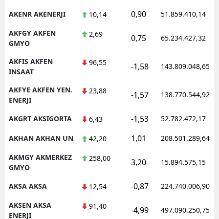
0,90
AKENR AKENERJI
51.859.410,14
10,14
AKFGY AKFEN
2,69
0,75
65.234.427,32
GMYO
AKFIS AKFEN
96,55
-1,58
143.809.048,65
INSAAT
AKFYE AKFEN YEN.
23,88
-1,57
138.770.544,92
ENERJI
-1,53
AKGRT AKSIGORTA
52.782.472,17
6,43
1,01
AKHAN AKHAN UN
208.501.289,64
42,20
AKMGY AKMERKEZ
258,00
3,20
15.894.575,15
GMYO
-0,87
AKSA AKSA
224.740.006,90
12,54
AKSEN AKSA
91,40
-4,99
497.090.250,75
ENERJI