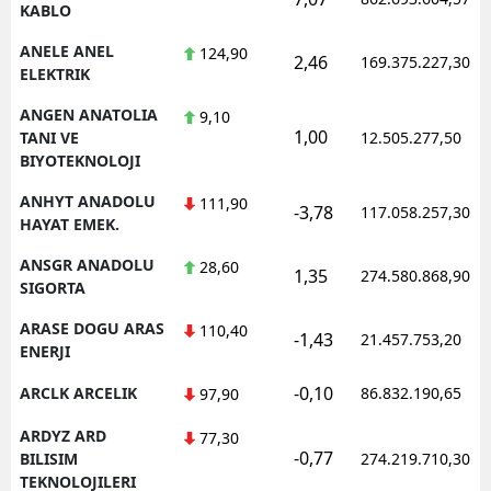
KABLO
ANELE ANEL
124,90
2,46
169.375.227,30
ELEKTRIK
ANGEN ANATOLIA
9,10
1,00
TANI VE
12.505.277,50
BIYOTEKNOLOJI
ANHYT ANADOLU
111,90
-3,78
117.058.257,30
HAYAT EMEK.
ANSGR ANADOLU
28,60
1,35
274.580.868,90
SIGORTA
ARASE DOGU ARAS
110,40
-1,43
21.457.753,20
ENERJI
-0,10
ARCLK ARCELIK
86.832.190,65
97,90
ARDYZ ARD
77,30
-0,77
BILISIM
274.219.710,30
TEKNOLOJILERI