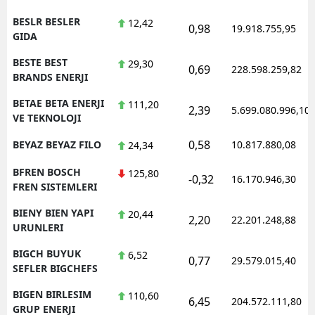
BESLR BESLER
12,42
0,98
19.918.755,95
GIDA
BESTE BEST
29,30
0,69
228.598.259,82
BRANDS ENERJI
BETAE BETA ENERJI
111,20
2,39
5.699.080.996,10
VE TEKNOLOJI
0,58
BEYAZ BEYAZ FILO
10.817.880,08
24,34
BFREN BOSCH
125,80
-0,32
16.170.946,30
FREN SISTEMLERI
BIENY BIEN YAPI
20,44
2,20
22.201.248,88
URUNLERI
BIGCH BUYUK
6,52
0,77
29.579.015,40
SEFLER BIGCHEFS
BIGEN BIRLESIM
110,60
6,45
204.572.111,80
GRUP ENERJI