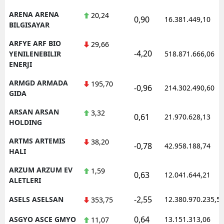
ARENA ARENA
20,24
0,90
16.381.449,10
BILGISAYAR
ARFYE ARF BIO
29,66
-4,20
YENILENEBILIR
518.871.666,06
ENERJI
ARMGD ARMADA
195,70
-0,96
214.302.490,60
GIDA
ARSAN ARSAN
3,32
0,61
21.970.628,13
HOLDING
ARTMS ARTEMIS
38,20
-0,78
42.958.188,74
HALI
ARZUM ARZUM EV
1,59
0,63
12.041.644,21
ALETLERI
-2,55
ASELS ASELSAN
12.380.970.235,5
353,75
0,64
ASGYO ASCE GMYO
13.151.313,06
11,07