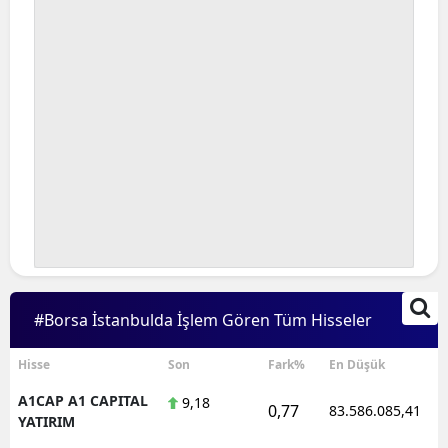
#Borsa İstanbulda İşlem Gören Tüm Hisseler
Hisse
Son
Fark%
En Düşük
A1CAP A1 CAPITAL
9,18
0,77
83.586.085,41
YATIRIM