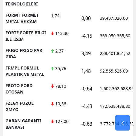
TEKNOLOJILERI
FORMT FORMET
1,74
0,00
39.437.320,00
METAL VE CAM
FORTE FORTE BILGI
113,30
-4,15
363.950.365,60
ILETISIM
FRIGO FRIGO PAK
2,37
3,49
238.401.851,62
GIDA
FRMPL FORMUL
35,76
1,48
92.565.525,00
PLASTIK VE METAL
FROTO FORD
78,10
-0,64
1.602.362.688,95
OTOSAN
FZLGY FUZUL
10,36
-4,43
172.638.488,80
GMYO
GARAN GARANTI
127,00
-0,63
3.772.734.436,30
BANKASI