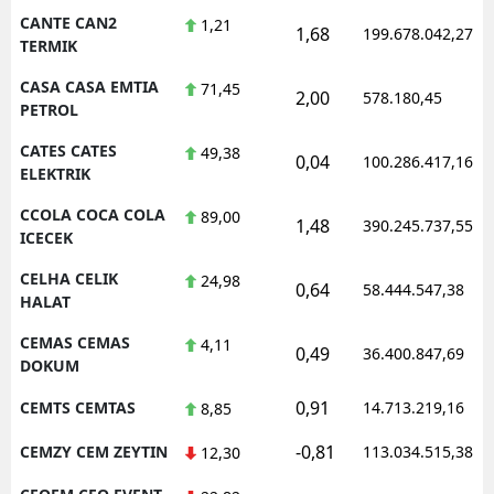
CANTE CAN2
1,21
1,68
199.678.042,27
TERMIK
CASA CASA EMTIA
71,45
2,00
578.180,45
PETROL
CATES CATES
49,38
0,04
100.286.417,16
ELEKTRIK
CCOLA COCA COLA
89,00
1,48
390.245.737,55
ICECEK
CELHA CELIK
24,98
0,64
58.444.547,38
HALAT
CEMAS CEMAS
4,11
0,49
36.400.847,69
DOKUM
0,91
CEMTS CEMTAS
14.713.219,16
8,85
-0,81
CEMZY CEM ZEYTIN
113.034.515,38
12,30