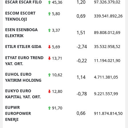
1,20
ESCAR ESCAR FILO
97.326.379,02
45,36
ESCOM ESCORT
5,80
0,69
339.541.892,26
TEKNOLOJI
ESEN ESENBOGA
3,37
1,51
89.808.012,69
ELEKTRIK
-2,74
ETILR ETILER GIDA
35.532.958,52
5,69
ETYAT EURO TREND
13,71
-0,22
11.194.021,90
YAT. ORT.
EUHOL EURO
10,62
1,14
4.711.381,05
YATIRIM HOLDING
EUKYO EURO
12,80
-0,78
9.221.557,99
KAPITAL YAT. ORT.
EUPWR
91,70
0,66
EUROPOWER
911.874.814,50
ENERJI