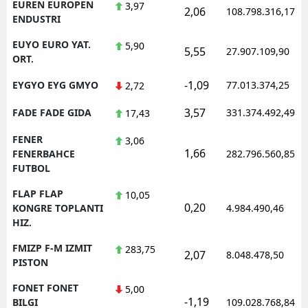
EUREN EUROPEN
3,97
2,06
108.798.316,17
ENDUSTRI
EUYO EURO YAT.
5,90
5,55
27.907.109,90
ORT.
-1,09
EYGYO EYG GMYO
77.013.374,25
2,72
3,57
FADE FADE GIDA
331.374.492,49
17,43
FENER
3,06
1,66
FENERBAHCE
282.796.560,85
FUTBOL
FLAP FLAP
10,05
0,20
KONGRE TOPLANTI
4.984.490,46
HIZ.
FMIZP F-M IZMIT
283,75
2,07
8.048.478,50
PISTON
FONET FONET
5,00
-1,19
BILGI
109.028.768,84