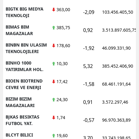
BIGTK BIG MEDYA
363,00
-2,09
103.456.405,50
TEKNOLOJI
BIMAS BIM
385,75
0,92
3.513.897.605,75
MAGAZALAR
BINBN BIN ULASIM
178,60
-1,92
46.099.331,90
TEKNOLOJILERI
BINHO 1000
10,30
5,32
385.452.406,90
YATIRIMLAR HOL.
BIOEN BIOTREND
17,42
-1,58
68.461.191,64
CEVRE VE ENERJI
BIZIM BIZIM
24,30
0,91
3.572.297,46
MAGAZALARI
BJKAS BESIKTAS
1,74
-0,57
96.970.363,89
FUTBOL YAT.
BLCYT BILICI
19,60
3,70
33.743.198,65