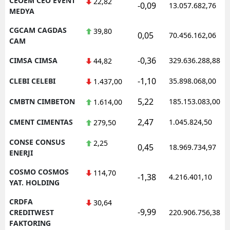
CEOEM CEO EVENT
22,82
-0,09
13.057.682,76
MEDYA
CGCAM CAGDAS
39,80
0,05
70.456.162,06
CAM
-0,36
CIMSA CIMSA
329.636.288,88
44,82
-1,10
CLEBI CELEBI
35.898.068,00
1.437,00
5,22
CMBTN CIMBETON
185.153.083,00
1.614,00
2,47
CMENT CIMENTAS
1.045.824,50
279,50
CONSE CONSUS
2,25
0,45
18.969.734,97
ENERJI
COSMO COSMOS
114,70
-1,38
4.216.401,10
YAT. HOLDING
CRDFA
30,64
-9,99
CREDITWEST
220.906.756,38
FAKTORING