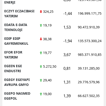
ENERJI
ECZYT ECZACIBASI
324,25
-1,44
196.999.171,75
YATIRIM
EDATA E-DATA
19,19
1,53
90.472.910,39
TEKNOLOJI
EDIP EDIP
38,38
-1,94
135.573.300,24
GAYRIMENKUL
EFOR EFOR
19,77
3,67
985.371.910,85
YATIRIM
EGEEN EGE
5.272,50
0,81
39.131.285,00
ENDUSTRI
EGEGY EGEYAPI
29,40
1,31
29.776.579,96
AVRUPA GMYO
EGEPO NASMED
19,00
1,39
66.627.502,35
EGEPOL