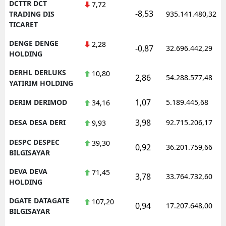
DCTTR DCT
7,72
-8,53
TRADING DIS
935.141.480,32
TICARET
DENGE DENGE
2,28
-0,87
32.696.442,29
HOLDING
DERHL DERLUKS
10,80
2,86
54.288.577,48
YATIRIM HOLDING
1,07
DERIM DERIMOD
5.189.445,68
34,16
3,98
DESA DESA DERI
92.715.206,17
9,93
DESPC DESPEC
39,30
0,92
36.201.759,66
BILGISAYAR
DEVA DEVA
71,45
3,78
33.764.732,60
HOLDING
DGATE DATAGATE
107,20
0,94
17.207.648,00
BILGISAYAR