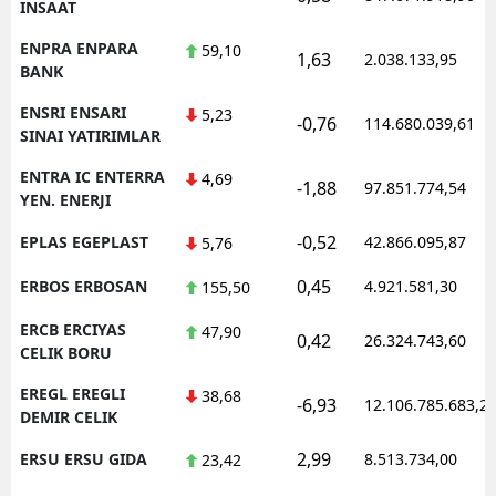
INSAAT
ENPRA ENPARA
59,10
1,63
2.038.133,95
BANK
ENSRI ENSARI
5,23
-0,76
114.680.039,61
SINAI YATIRIMLAR
ENTRA IC ENTERRA
4,69
-1,88
97.851.774,54
YEN. ENERJI
-0,52
EPLAS EGEPLAST
42.866.095,87
5,76
0,45
ERBOS ERBOSAN
4.921.581,30
155,50
ERCB ERCIYAS
47,90
0,42
26.324.743,60
CELIK BORU
EREGL EREGLI
38,68
-6,93
12.106.785.683,2
DEMIR CELIK
2,99
ERSU ERSU GIDA
8.513.734,00
23,42