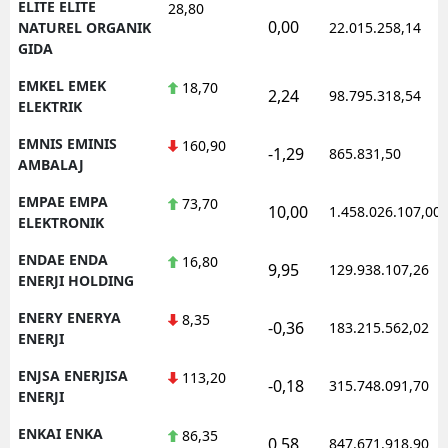
ELITE ELITE
28,80
0,00
NATUREL ORGANIK
22.015.258,14
GIDA
EMKEL EMEK
18,70
2,24
98.795.318,54
ELEKTRIK
EMNIS EMINIS
160,90
-1,29
865.831,50
AMBALAJ
EMPAE EMPA
73,70
10,00
1.458.026.107,00
ELEKTRONIK
ENDAE ENDA
16,80
9,95
129.938.107,26
ENERJI HOLDING
ENERY ENERYA
8,35
-0,36
183.215.562,02
ENERJI
ENJSA ENERJISA
113,20
-0,18
315.748.091,70
ENERJI
ENKAI ENKA
86,35
0,58
847.671.918,90