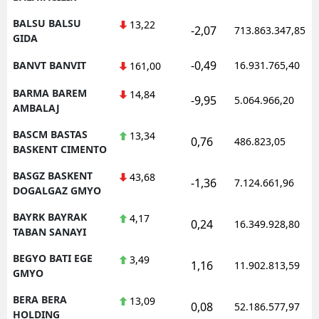
BALSU BALSU
13,22
-2,07
713.863.347,85
GIDA
-0,49
BANVT BANVIT
16.931.765,40
161,00
BARMA BAREM
14,84
-9,95
5.064.966,20
AMBALAJ
BASCM BASTAS
13,34
0,76
486.823,05
BASKENT CIMENTO
BASGZ BASKENT
43,68
-1,36
7.124.661,96
DOGALGAZ GMYO
BAYRK BAYRAK
4,17
0,24
16.349.928,80
TABAN SANAYI
BEGYO BATI EGE
3,49
1,16
11.902.813,59
GMYO
BERA BERA
13,09
0,08
52.186.577,97
HOLDING