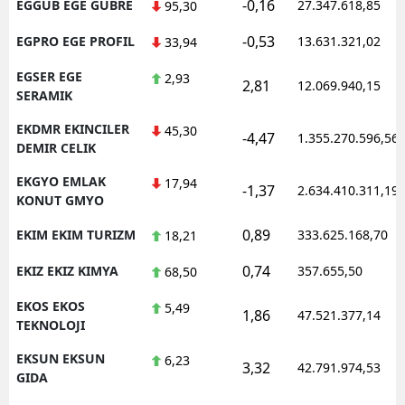
-0,16
EGGUB EGE GUBRE
27.347.618,85
95,30
-0,53
EGPRO EGE PROFIL
13.631.321,02
33,94
EGSER EGE
2,93
2,81
12.069.940,15
SERAMIK
EKDMR EKINCILER
45,30
-4,47
1.355.270.596,56
DEMIR CELIK
EKGYO EMLAK
17,94
-1,37
2.634.410.311,19
KONUT GMYO
0,89
EKIM EKIM TURIZM
333.625.168,70
18,21
0,74
EKIZ EKIZ KIMYA
357.655,50
68,50
EKOS EKOS
5,49
1,86
47.521.377,14
TEKNOLOJI
EKSUN EKSUN
6,23
3,32
42.791.974,53
GIDA