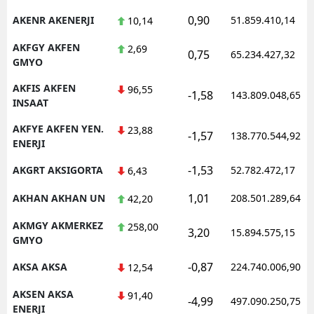
0,90
AKENR AKENERJI
51.859.410,14
10,14
AKFGY AKFEN
2,69
0,75
65.234.427,32
GMYO
AKFIS AKFEN
96,55
-1,58
143.809.048,65
INSAAT
AKFYE AKFEN YEN.
23,88
-1,57
138.770.544,92
ENERJI
-1,53
AKGRT AKSIGORTA
52.782.472,17
6,43
1,01
AKHAN AKHAN UN
208.501.289,64
42,20
AKMGY AKMERKEZ
258,00
3,20
15.894.575,15
GMYO
-0,87
AKSA AKSA
224.740.006,90
12,54
AKSEN AKSA
91,40
-4,99
497.090.250,75
ENERJI