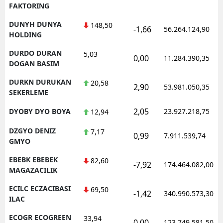
FAKTORING
DUNYH DUNYA
148,50
-1,66
56.264.124,90
HOLDING
DURDO DURAN
5,03
0,00
11.284.390,35
DOGAN BASIM
DURKN DURUKAN
20,58
2,90
53.981.050,35
SEKERLEME
2,05
DYOBY DYO BOYA
23.927.218,75
12,94
DZGYO DENIZ
7,17
0,99
7.911.539,74
GMYO
EBEBK EBEBEK
82,60
-7,92
174.464.082,00
MAGAZACILIK
ECILC ECZACIBASI
69,50
-1,42
340.990.573,30
ILAC
ECOGR ECOGREEN
33,94
0,00
123.749.581,50