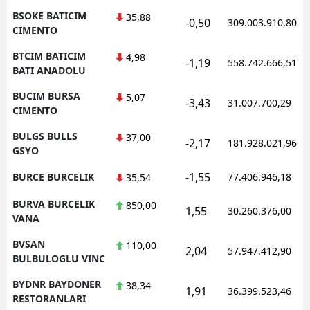
BSOKE BATICIM
35,88
-0,50
309.003.910,80
CIMENTO
BTCIM BATICIM
4,98
-1,19
558.742.666,51
BATI ANADOLU
BUCIM BURSA
5,07
-3,43
31.007.700,29
CIMENTO
BULGS BULLS
37,00
-2,17
181.928.021,96
GSYO
-1,55
BURCE BURCELIK
77.406.946,18
35,54
BURVA BURCELIK
850,00
1,55
30.260.376,00
VANA
BVSAN
110,00
2,04
57.947.412,90
BULBULOGLU VINC
BYDNR BAYDONER
38,34
1,91
36.399.523,46
RESTORANLARI