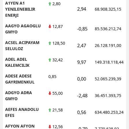
A1YEN A1
2,80
2,94
YENILENEBILIR
68.908.325,15
ENERJI
AAGYO AGAOGLU
12,87
-0,85
85.536.212,74
GMYO
ACSEL ACIPAYAM
128,50
2,47
26.128.191,00
SELULOZ
ADEL ADEL
32,42
9,97
149.318.118,44
KALEMCILIK
ADESE ADESE
0,85
0,00
52.065.239,39
GAYRIMENKUL
ADGYO ADRA
55,00
-2,48
36.451.393,75
GMYO
AEFES ANADOLU
21,58
0,56
634.480.253,24
EFES
AFYON AFYON
12,56
-0,79
7.770.628,92