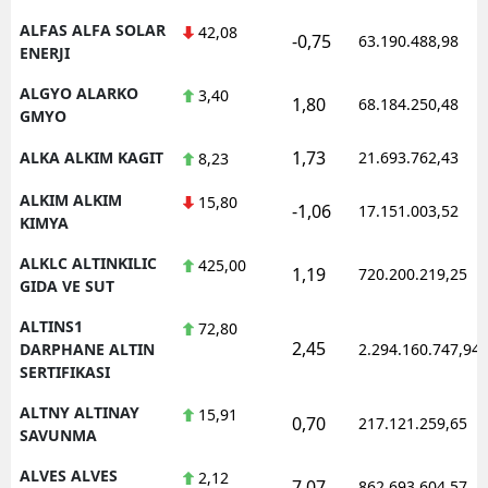
ALFAS ALFA SOLAR
42,08
-0,75
63.190.488,98
ENERJI
ALGYO ALARKO
3,40
1,80
68.184.250,48
GMYO
1,73
ALKA ALKIM KAGIT
21.693.762,43
8,23
ALKIM ALKIM
15,80
-1,06
17.151.003,52
KIMYA
ALKLC ALTINKILIC
425,00
1,19
720.200.219,25
GIDA VE SUT
ALTINS1
72,80
2,45
DARPHANE ALTIN
2.294.160.747,94
SERTIFIKASI
ALTNY ALTINAY
15,91
0,70
217.121.259,65
SAVUNMA
ALVES ALVES
2,12
7,07
862.693.604,57