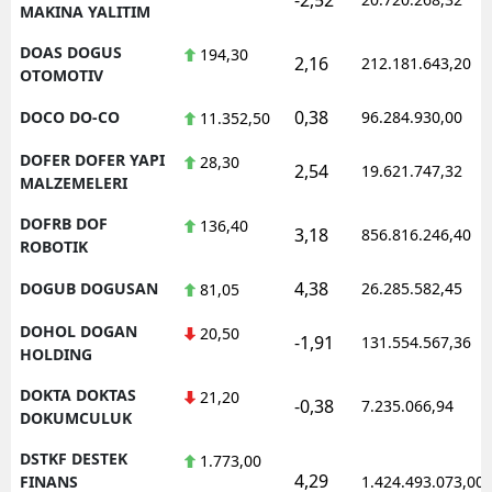
MAKINA YALITIM
DOAS DOGUS
194,30
2,16
212.181.643,20
OTOMOTIV
0,38
DOCO DO-CO
96.284.930,00
11.352,50
DOFER DOFER YAPI
28,30
2,54
19.621.747,32
MALZEMELERI
DOFRB DOF
136,40
3,18
856.816.246,40
ROBOTIK
4,38
DOGUB DOGUSAN
26.285.582,45
81,05
DOHOL DOGAN
20,50
-1,91
131.554.567,36
HOLDING
DOKTA DOKTAS
21,20
-0,38
7.235.066,94
DOKUMCULUK
DSTKF DESTEK
1.773,00
4,29
FINANS
1.424.493.073,00