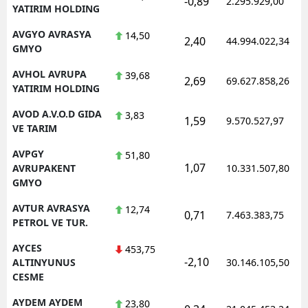
-0,89
2.295.929,00
YATIRIM HOLDING
AVGYO AVRASYA
14,50
2,40
44.994.022,34
GMYO
AVHOL AVRUPA
39,68
2,69
69.627.858,26
YATIRIM HOLDING
AVOD A.V.O.D GIDA
3,83
1,59
9.570.527,97
VE TARIM
AVPGY
51,80
1,07
AVRUPAKENT
10.331.507,80
GMYO
AVTUR AVRASYA
12,74
0,71
7.463.383,75
PETROL VE TUR.
AYCES
453,75
-2,10
ALTINYUNUS
30.146.105,50
CESME
AYDEM AYDEM
23,80