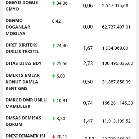
DGGYO DOGUS
34,36
0,06
2.547.015,68
GMYO
DGNMO
8,42
0,00
DOGANLAR
62.737.407,01
MOBILYA
DIRIT DIRITEKS
24,40
1,67
1.934.969,00
DIRILIS TEKSTIL
2,73
DITAS DITAS BDY
100.496.036,62
25,56
DMLKTG EMLAK
6,09
0,50
KONUT DAMLA
31.887.858,99
KENT GMS
DMRGD DMR UNLU
10,91
0,74
166.281.146,33
MAMULLER
DMSAS DEMISAS
8,30
1,47
11.913.199,52
DOKUM
DNISI DINAMIK ISI
20,12
-2,52
20.720.268,32