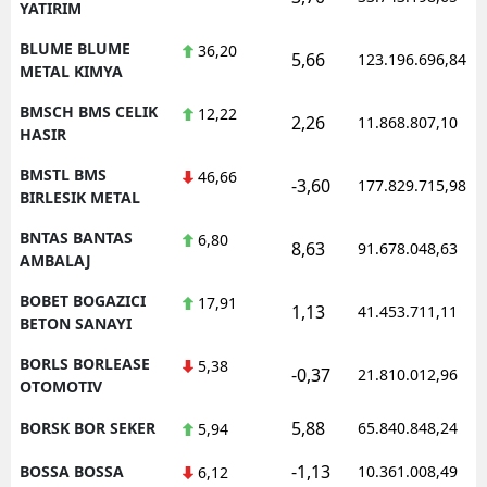
YATIRIM
BLUME BLUME
36,20
5,66
123.196.696,84
METAL KIMYA
BMSCH BMS CELIK
12,22
2,26
11.868.807,10
HASIR
BMSTL BMS
46,66
-3,60
177.829.715,98
BIRLESIK METAL
BNTAS BANTAS
6,80
8,63
91.678.048,63
AMBALAJ
BOBET BOGAZICI
17,91
1,13
41.453.711,11
BETON SANAYI
BORLS BORLEASE
5,38
-0,37
21.810.012,96
OTOMOTIV
5,88
BORSK BOR SEKER
65.840.848,24
5,94
-1,13
BOSSA BOSSA
10.361.008,49
6,12