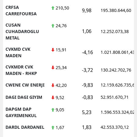
CRFSA
210,50
9,98
195.380.644,60
CARREFOURSA
CUSAN
24,76
1,06
CUHADAROGLU
12.252.073,38
METAL
CVKMD CVK
15,91
-4,16
1.021.808.061,43
MADEN
CVKMDR CVK
25,34
-3,72
130.242.702,76
MADEN - RHKP
-9,83
CWENE CW ENERJI
12.159.626.735,6
42,20
-0,83
DAGI DAGI GIYIM
52.951.670,71
9,52
DAPGM DAP
9,05
5,23
1.596.553.324,02
GAYRIMENKUL
1,83
DARDL DARDANEL
42.553.370,12
1,67