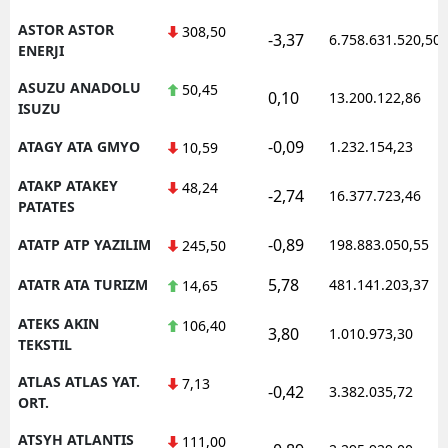
ASTOR ASTOR
308,50
-3,37
6.758.631.520,50
ENERJI
ASUZU ANADOLU
50,45
0,10
13.200.122,86
ISUZU
-0,09
ATAGY ATA GMYO
1.232.154,23
10,59
ATAKP ATAKEY
48,24
-2,74
16.377.723,46
PATATES
-0,89
ATATP ATP YAZILIM
198.883.050,55
245,50
5,78
ATATR ATA TURIZM
481.141.203,37
14,65
ATEKS AKIN
106,40
3,80
1.010.973,30
TEKSTIL
ATLAS ATLAS YAT.
7,13
-0,42
3.382.035,72
ORT.
ATSYH ATLANTIS
111,00