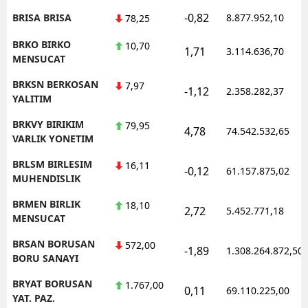
-0,82
BRISA BRISA
8.877.952,10
78,25
BRKO BIRKO
10,70
1,71
3.114.636,70
MENSUCAT
BRKSN BERKOSAN
7,97
-1,12
2.358.282,37
YALITIM
BRKVY BIRIKIM
79,95
4,78
74.542.532,65
VARLIK YONETIM
BRLSM BIRLESIM
16,11
-0,12
61.157.875,02
MUHENDISLIK
BRMEN BIRLIK
18,10
2,72
5.452.771,18
MENSUCAT
BRSAN BORUSAN
572,00
-1,89
1.308.264.872,50
BORU SANAYI
BRYAT BORUSAN
1.767,00
0,11
69.110.225,00
YAT. PAZ.