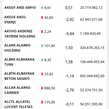
0,51
AKSGY AKIS GMYO
25.719.982,12
9,81
AKSUE AKSU
42,60
-2,92
62.947.071,68
ENERJI
AKYHO AKDENIZ
2,24
-0,44
1.189.420,49
YATIRIM HOLDING
ALARK ALARKO
101,80
1,50
320.678.263,15
HOLDING
ALBRK ALBARAKA
8,35
1,58
106.449.455,94
TURK
ALBTN ALBAYRAK
25,92
-1,14
692.044.692,60
BETON SANAYI
ALCAR ALARKO
686,50
-2,76
52.374.751,50
CARRIER
ALCTL ALCATEL
175,00
-0,11
54.351.595,90
LUCENT TELETAS