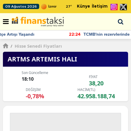
Künye
İletişim
09 Ağustos 2026
27
°
TCMB'nin rezervlerinde artan momentum devam ediyor
22:24
/
Hisse Senedi Fiyatları
ARTMS ARTEMIS HALI
Son Güncelleme
FİYAT
18:10
38,20
DEĞİŞİM
HACİM(TL)
-0,78%
42.958.188,74