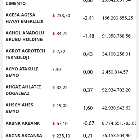
CIMENTO
AGESA AGESA
238,70
-2,41
166.209.655,25
HAYAT EMEKLILIK
AGHOL ANADOLU
34,72
-1,48
91.358.768,56
GRUBU HOLDING
AGROT AGROTECH
2,32
0,43
34.100.258,91
TEKNOLOJI
AGYO ATAKULE
7,30
0,00
2.450.814,57
GMYO
AHGAZ AHLATCI
32,22
0,37
92.934.703,20
DOGALGAZ
AHSGY AHES
19,02
1,60
42.930.943,63
GMYO
-0,67
AKBNK AKBANK
8.774.651.783,65
67,10
0,21
AKCNS AKCANSA
76.153.504,90
235,10