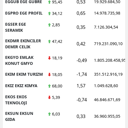
0,53
EGGUB EGE GUBRE
19.929.684,50
95,45
0,65
EGPRO EGE PROFIL
14.978.735,98
34,12
EGSER EGE
2,85
0,35
7.126.304,54
SERAMIK
EKDMR EKINCILER
47,42
0,42
719.231.090,10
DEMIR CELIK
EKGYO EMLAK
18,19
-0,49
1.805.208.458,95
KONUT GMYO
-1,74
EKIM EKIM TURIZM
351.512.916,19
18,05
1,57
EKIZ EKIZ KIMYA
1.049.628,60
68,00
EKOS EKOS
5,39
-0,74
46.846.671,69
TEKNOLOJI
EKSUN EKSUN
6,03
0,33
36.960.955,05
GIDA