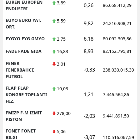
EUREN EUROPEN
3,89
0,26
86.658.412,29
ENDUSTRI
EUYO EURO YAT.
5,59
9,82
24.216.908,21
ORT.
6,18
EYGYO EYG GMYO
80.092.305,86
2,75
8,93
FADE FADE GIDA
82.152.795,81
16,83
FENER
3,01
-0,33
FENERBAHCE
238.030.015,39
FUTBOL
FLAP FLAP
10,03
1,21
KONGRE TOPLANTI
7.446.564,86
HIZ.
FMIZP F-M IZMIT
278,00
-2,03
9.441.891,50
PISTON
FONET FONET
5,06
-3,07
BILGI
110.516.067,59