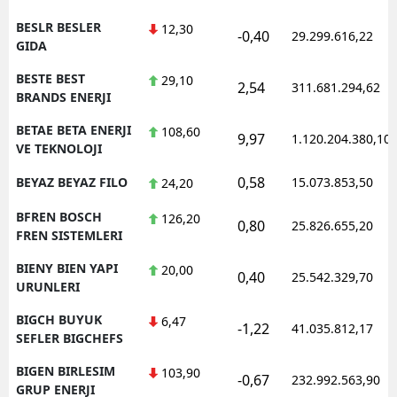
BESLR BESLER
12,30
-0,40
29.299.616,22
GIDA
BESTE BEST
29,10
2,54
311.681.294,62
BRANDS ENERJI
BETAE BETA ENERJI
108,60
9,97
1.120.204.380,10
VE TEKNOLOJI
0,58
BEYAZ BEYAZ FILO
15.073.853,50
24,20
BFREN BOSCH
126,20
0,80
25.826.655,20
FREN SISTEMLERI
BIENY BIEN YAPI
20,00
0,40
25.542.329,70
URUNLERI
BIGCH BUYUK
6,47
-1,22
41.035.812,17
SEFLER BIGCHEFS
BIGEN BIRLESIM
103,90
-0,67
232.992.563,90
GRUP ENERJI