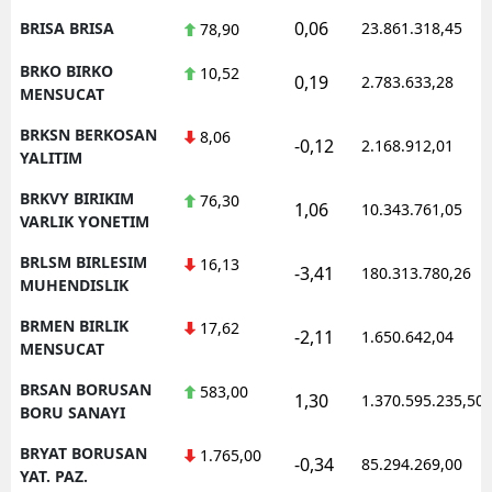
0,06
BRISA BRISA
23.861.318,45
78,90
BRKO BIRKO
10,52
0,19
2.783.633,28
MENSUCAT
BRKSN BERKOSAN
8,06
-0,12
2.168.912,01
YALITIM
BRKVY BIRIKIM
76,30
1,06
10.343.761,05
VARLIK YONETIM
BRLSM BIRLESIM
16,13
-3,41
180.313.780,26
MUHENDISLIK
BRMEN BIRLIK
17,62
-2,11
1.650.642,04
MENSUCAT
BRSAN BORUSAN
583,00
1,30
1.370.595.235,50
BORU SANAYI
BRYAT BORUSAN
1.765,00
-0,34
85.294.269,00
YAT. PAZ.