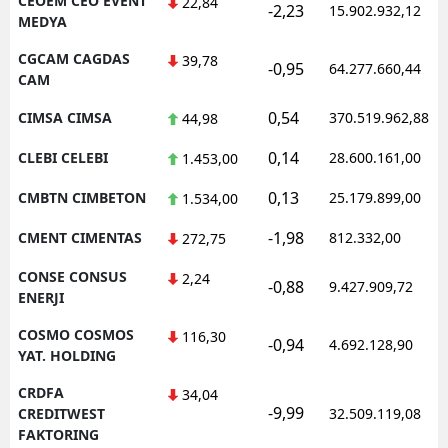
CEOEM CEO EVENT
22,84
-2,23
15.902.932,12
MEDYA
CGCAM CAGDAS
39,78
-0,95
64.277.660,44
CAM
0,54
CIMSA CIMSA
370.519.962,88
44,98
0,14
CLEBI CELEBI
28.600.161,00
1.453,00
0,13
CMBTN CIMBETON
25.179.899,00
1.534,00
-1,98
CMENT CIMENTAS
812.332,00
272,75
CONSE CONSUS
2,24
-0,88
9.427.909,72
ENERJI
COSMO COSMOS
116,30
-0,94
4.692.128,90
YAT. HOLDING
CRDFA
34,04
-9,99
CREDITWEST
32.509.119,08
FAKTORING