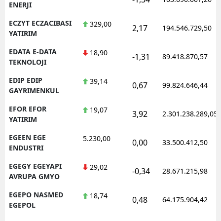
ENERJI
ECZYT ECZACIBASI
329,00
2,17
194.546.729,50
YATIRIM
EDATA E-DATA
18,90
-1,31
89.418.870,57
TEKNOLOJI
EDIP EDIP
39,14
0,67
99.824.646,44
GAYRIMENKUL
EFOR EFOR
19,07
3,92
2.301.238.289,05
YATIRIM
EGEEN EGE
5.230,00
0,00
33.500.412,50
ENDUSTRI
EGEGY EGEYAPI
29,02
-0,34
28.671.215,98
AVRUPA GMYO
EGEPO NASMED
18,74
0,48
64.175.904,42
EGEPOL