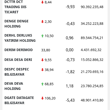
DCTTR DCT
8,44
-9,93
TRADING DIS
90.392.235,48
TICARET
DENGE DENGE
2,30
-0,43
34.252.223,88
HOLDING
DERHL DERLUKS
10,50
0,96
89.544.754,21
YATIRIM HOLDING
0,00
DERIM DERIMOD
4.431.692,32
33,80
-0,73
DESA DESA DERI
15.052.866,32
9,55
DESPC DESPEC
38,94
-1,82
21.270.693,16
BILGISAYAR
DEVA DEVA
68,85
1,18
23.780.254,85
HOLDING
DGATE DATAGATE
106,20
-5,43
48.901.410,80
BILGISAYAR