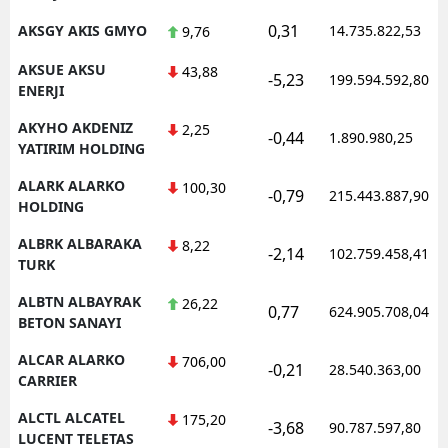
0,31
AKSGY AKIS GMYO
14.735.822,53
9,76
AKSUE AKSU
43,88
-5,23
199.594.592,80
ENERJI
AKYHO AKDENIZ
2,25
-0,44
1.890.980,25
YATIRIM HOLDING
ALARK ALARKO
100,30
-0,79
215.443.887,90
HOLDING
ALBRK ALBARAKA
8,22
-2,14
102.759.458,41
TURK
ALBTN ALBAYRAK
26,22
0,77
624.905.708,04
BETON SANAYI
ALCAR ALARKO
706,00
-0,21
28.540.363,00
CARRIER
ALCTL ALCATEL
175,20
-3,68
90.787.597,80
LUCENT TELETAS