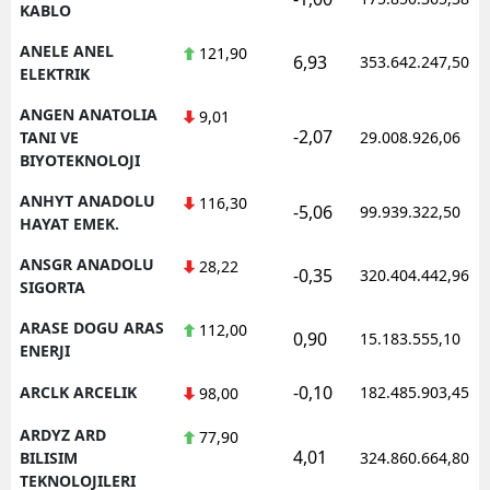
KABLO
ANELE ANEL
121,90
6,93
353.642.247,50
ELEKTRIK
ANGEN ANATOLIA
9,01
-2,07
TANI VE
29.008.926,06
BIYOTEKNOLOJI
ANHYT ANADOLU
116,30
-5,06
99.939.322,50
HAYAT EMEK.
ANSGR ANADOLU
28,22
-0,35
320.404.442,96
SIGORTA
ARASE DOGU ARAS
112,00
0,90
15.183.555,10
ENERJI
-0,10
ARCLK ARCELIK
182.485.903,45
98,00
ARDYZ ARD
77,90
4,01
BILISIM
324.860.664,80
TEKNOLOJILERI