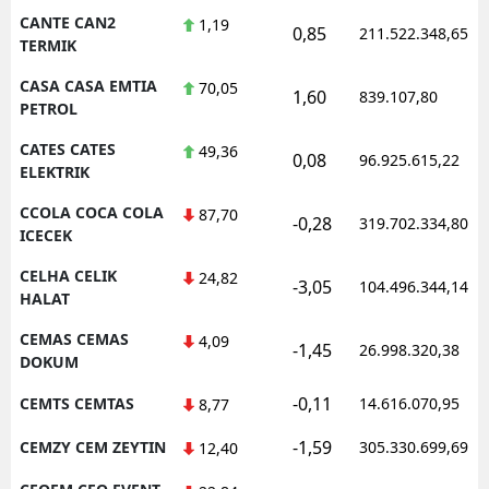
CANTE CAN2
1,19
0,85
211.522.348,65
TERMIK
CASA CASA EMTIA
70,05
1,60
839.107,80
PETROL
CATES CATES
49,36
0,08
96.925.615,22
ELEKTRIK
CCOLA COCA COLA
87,70
-0,28
319.702.334,80
ICECEK
CELHA CELIK
24,82
-3,05
104.496.344,14
HALAT
CEMAS CEMAS
4,09
-1,45
26.998.320,38
DOKUM
-0,11
CEMTS CEMTAS
14.616.070,95
8,77
-1,59
CEMZY CEM ZEYTIN
305.330.699,69
12,40