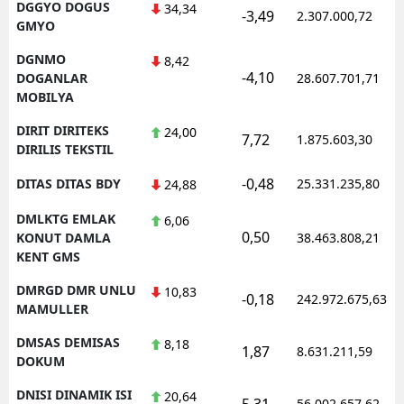
DGGYO DOGUS
34,34
-3,49
2.307.000,72
GMYO
DGNMO
8,42
-4,10
DOGANLAR
28.607.701,71
MOBILYA
DIRIT DIRITEKS
24,00
7,72
1.875.603,30
DIRILIS TEKSTIL
-0,48
DITAS DITAS BDY
25.331.235,80
24,88
DMLKTG EMLAK
6,06
0,50
KONUT DAMLA
38.463.808,21
KENT GMS
DMRGD DMR UNLU
10,83
-0,18
242.972.675,63
MAMULLER
DMSAS DEMISAS
8,18
1,87
8.631.211,59
DOKUM
DNISI DINAMIK ISI
20,64
5,31
56.002.657,62