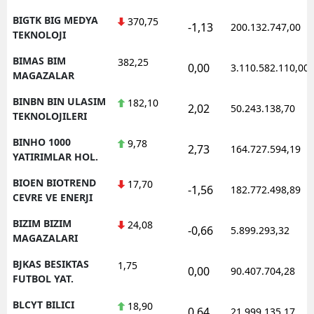
BIGTK BIG MEDYA
370,75
-1,13
200.132.747,00
TEKNOLOJI
BIMAS BIM
382,25
0,00
3.110.582.110,00
MAGAZALAR
BINBN BIN ULASIM
182,10
2,02
50.243.138,70
TEKNOLOJILERI
BINHO 1000
9,78
2,73
164.727.594,19
YATIRIMLAR HOL.
BIOEN BIOTREND
17,70
-1,56
182.772.498,89
CEVRE VE ENERJI
BIZIM BIZIM
24,08
-0,66
5.899.293,32
MAGAZALARI
BJKAS BESIKTAS
1,75
0,00
90.407.704,28
FUTBOL YAT.
BLCYT BILICI
18,90
0,64
21.999.135,17