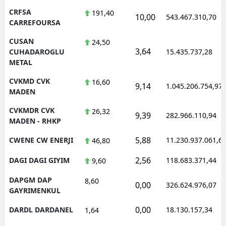
CRFSA
191,40
10,00
543.467.310,70
CARREFOURSA
CUSAN
24,50
3,64
CUHADAROGLU
15.435.737,28
METAL
CVKMD CVK
16,60
9,14
1.045.206.754,97
MADEN
CVKMDR CVK
26,32
9,39
282.966.110,94
MADEN - RHKP
5,88
CWENE CW ENERJI
11.230.937.061,6
46,80
2,56
DAGI DAGI GIYIM
118.683.371,44
9,60
DAPGM DAP
8,60
0,00
326.624.976,07
GAYRIMENKUL
0,00
DARDL DARDANEL
18.130.157,34
1,64