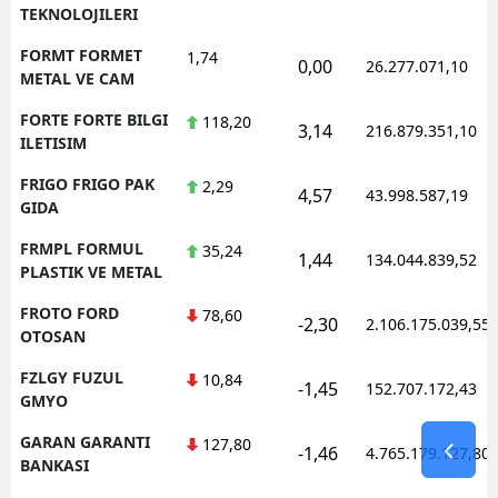
TEKNOLOJILERI
FORMT FORMET
1,74
0,00
26.277.071,10
METAL VE CAM
FORTE FORTE BILGI
118,20
3,14
216.879.351,10
ILETISIM
FRIGO FRIGO PAK
2,29
4,57
43.998.587,19
GIDA
FRMPL FORMUL
35,24
1,44
134.044.839,52
PLASTIK VE METAL
FROTO FORD
78,60
-2,30
2.106.175.039,55
OTOSAN
FZLGY FUZUL
10,84
-1,45
152.707.172,43
GMYO
GARAN GARANTI
127,80
-1,46
4.765.179.127,80
BANKASI