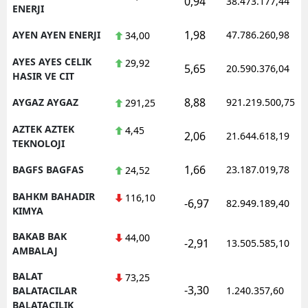
0,94
38.473.177,44
ENERJI
1,98
AYEN AYEN ENERJI
47.786.260,98
34,00
AYES AYES CELIK
29,92
5,65
20.590.376,04
HASIR VE CIT
8,88
AYGAZ AYGAZ
921.219.500,75
291,25
AZTEK AZTEK
4,45
2,06
21.644.618,19
TEKNOLOJI
1,66
BAGFS BAGFAS
23.187.019,78
24,52
BAHKM BAHADIR
116,10
-6,97
82.949.189,40
KIMYA
BAKAB BAK
44,00
-2,91
13.505.585,10
AMBALAJ
BALAT
73,25
-3,30
BALATACILAR
1.240.357,60
BALATACILIK