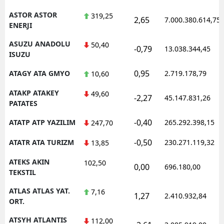
ASTOR ASTOR
319,25
2,65
7.000.380.614,75
ENERJI
ASUZU ANADOLU
50,40
-0,79
13.038.344,45
ISUZU
0,95
ATAGY ATA GMYO
2.719.178,79
10,60
ATAKP ATAKEY
49,60
-2,27
45.147.831,26
PATATES
-0,40
ATATP ATP YAZILIM
265.292.398,15
247,70
-0,50
ATATR ATA TURIZM
230.271.119,32
13,85
ATEKS AKIN
102,50
0,00
696.180,00
TEKSTIL
ATLAS ATLAS YAT.
7,16
1,27
2.410.932,84
ORT.
ATSYH ATLANTIS
112,00