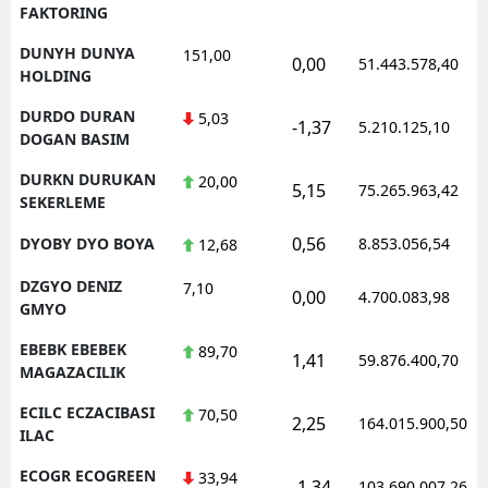
FAKTORING
DUNYH DUNYA
151,00
0,00
51.443.578,40
HOLDING
DURDO DURAN
5,03
-1,37
5.210.125,10
DOGAN BASIM
DURKN DURUKAN
20,00
5,15
75.265.963,42
SEKERLEME
0,56
DYOBY DYO BOYA
8.853.056,54
12,68
DZGYO DENIZ
7,10
0,00
4.700.083,98
GMYO
EBEBK EBEBEK
89,70
1,41
59.876.400,70
MAGAZACILIK
ECILC ECZACIBASI
70,50
2,25
164.015.900,50
ILAC
ECOGR ECOGREEN
33,94
-1,34
103.690.007,26