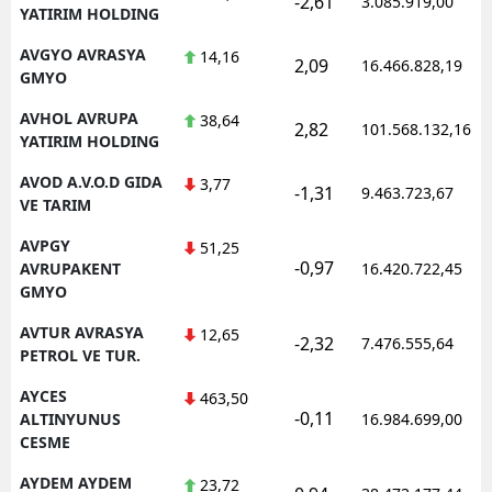
-2,61
3.085.919,00
YATIRIM HOLDING
AVGYO AVRASYA
14,16
2,09
16.466.828,19
GMYO
AVHOL AVRUPA
38,64
2,82
101.568.132,16
YATIRIM HOLDING
AVOD A.V.O.D GIDA
3,77
-1,31
9.463.723,67
VE TARIM
AVPGY
51,25
-0,97
AVRUPAKENT
16.420.722,45
GMYO
AVTUR AVRASYA
12,65
-2,32
7.476.555,64
PETROL VE TUR.
AYCES
463,50
-0,11
ALTINYUNUS
16.984.699,00
CESME
AYDEM AYDEM
23,72