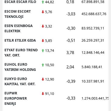
0,18
ESCAR ESCAR FILO
67.898.891,58
44,82
ESCOM ESCORT
5,76
-3,03
452.688.637,76
TEKNOLOJI
ESEN ESENBOGA
3,32
-0,30
83.952.739,11
ELEKTRIK
-0,51
ETILR ETILER GIDA
26.259.297,31
5,85
ETYAT EURO TREND
13,74
3,78
12.848.146,44
YAT. ORT.
EUHOL EURO
10,50
2,04
5.840.188,41
YATIRIM HOLDING
EUKYO EURO
12,90
-0,39
10.337.981,91
KAPITAL YAT. ORT.
EUPWR
91,10
-0,33
EUROPOWER
1.274.003.441,75
ENERJI