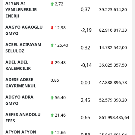
A1YEN A1
2,72
0,37
YENILENEBILIR
39.223.614,80
ENERJI
AAGYO AGAOGLU
12,98
-2,19
82.916.817,33
GMYO
ACSEL ACIPAYAM
125,40
0,32
14.782.542,00
SELULOZ
ADEL ADEL
29,48
-0,14
36.025.357,50
KALEMCILIK
ADESE ADESE
0,85
0,00
47.888.896,78
GAYRIMENKUL
ADGYO ADRA
56,40
2,45
52.579.398,20
GMYO
AEFES ANADOLU
21,46
0,66
861.993.485,64
EFES
AFYON AFYON
12,66
0,88
25.842.691,94