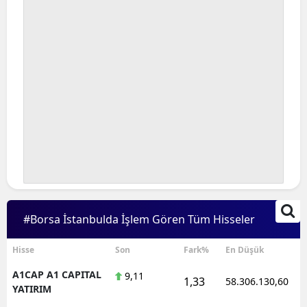
#Borsa İstanbulda İşlem Gören Tüm Hisseler
Hisse
Son
Fark%
En Düşük
A1CAP A1 CAPITAL
9,11
1,33
58.306.130,60
YATIRIM