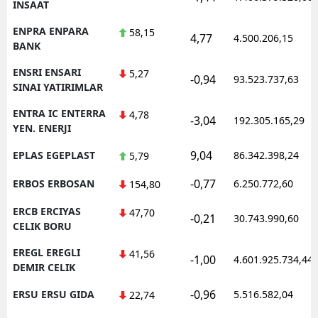
INSAAT
ENPRA ENPARA
58,15
4,77
4.500.206,15
BANK
ENSRI ENSARI
5,27
-0,94
93.523.737,63
SINAI YATIRIMLAR
ENTRA IC ENTERRA
4,78
-3,04
192.305.165,29
YEN. ENERJI
9,04
EPLAS EGEPLAST
86.342.398,24
5,79
-0,77
ERBOS ERBOSAN
6.250.772,60
154,80
ERCB ERCIYAS
47,70
-0,21
30.743.990,60
CELIK BORU
EREGL EREGLI
41,56
-1,00
4.601.925.734,44
DEMIR CELIK
-0,96
ERSU ERSU GIDA
5.516.582,04
22,74