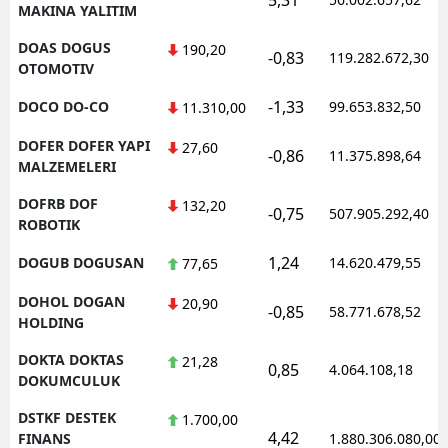
MAKINA YALITIM
DOAS DOGUS
190,20
-0,83
119.282.672,30
OTOMOTIV
-1,33
DOCO DO-CO
99.653.832,50
11.310,00
DOFER DOFER YAPI
27,60
-0,86
11.375.898,64
MALZEMELERI
DOFRB DOF
132,20
-0,75
507.905.292,40
ROBOTIK
1,24
DOGUB DOGUSAN
14.620.479,55
77,65
DOHOL DOGAN
20,90
-0,85
58.771.678,52
HOLDING
DOKTA DOKTAS
21,28
0,85
4.064.108,18
DOKUMCULUK
DSTKF DESTEK
1.700,00
4,42
FINANS
1.880.306.080,00