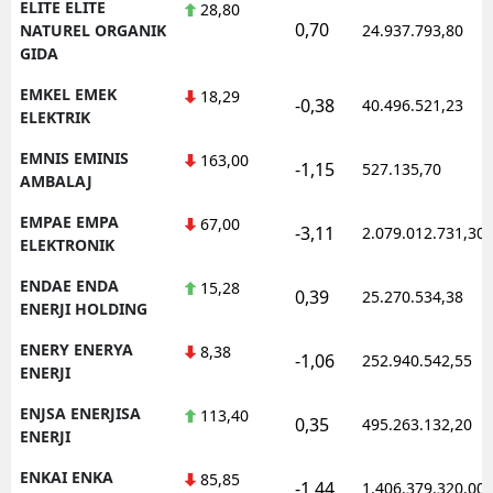
ELITE ELITE
28,80
0,70
NATUREL ORGANIK
24.937.793,80
GIDA
EMKEL EMEK
18,29
-0,38
40.496.521,23
ELEKTRIK
EMNIS EMINIS
163,00
-1,15
527.135,70
AMBALAJ
EMPAE EMPA
67,00
-3,11
2.079.012.731,30
ELEKTRONIK
ENDAE ENDA
15,28
0,39
25.270.534,38
ENERJI HOLDING
ENERY ENERYA
8,38
-1,06
252.940.542,55
ENERJI
ENJSA ENERJISA
113,40
0,35
495.263.132,20
ENERJI
ENKAI ENKA
85,85
-1,44
1.406.379.320,00