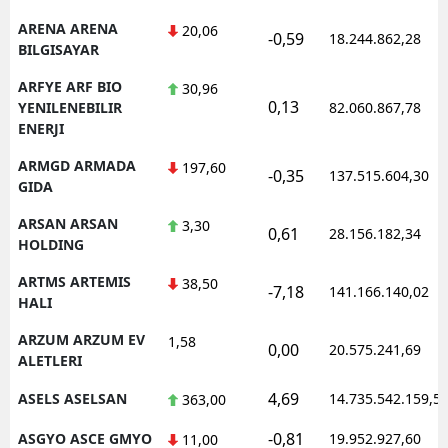
ARENA ARENA
20,06
-0,59
18.244.862,28
BILGISAYAR
ARFYE ARF BIO
30,96
0,13
YENILENEBILIR
82.060.867,78
ENERJI
ARMGD ARMADA
197,60
-0,35
137.515.604,30
GIDA
ARSAN ARSAN
3,30
0,61
28.156.182,34
HOLDING
ARTMS ARTEMIS
38,50
-7,18
141.166.140,02
HALI
ARZUM ARZUM EV
1,58
0,00
20.575.241,69
ALETLERI
4,69
ASELS ASELSAN
14.735.542.159,5
363,00
-0,81
ASGYO ASCE GMYO
19.952.927,60
11,00