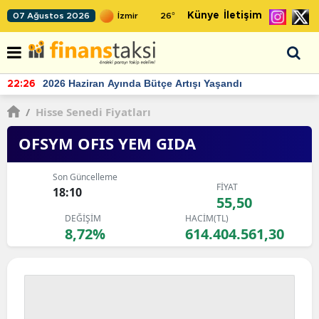
Künye
İletişim
07 Ağustos 2026
26
°
TCMB'nin rezervlerinde artan momentum devam ediyor
22:24
/
Hisse Senedi Fiyatları
OFSYM OFIS YEM GIDA
Son Güncelleme
FİYAT
18:10
55,50
DEĞİŞİM
HACİM(TL)
8,72%
614.404.561,30