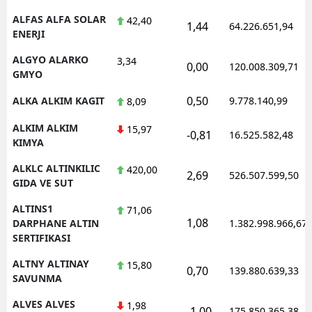
ALFAS ALFA SOLAR
42,40
1,44
64.226.651,94
ENERJI
ALGYO ALARKO
3,34
0,00
120.008.309,71
GMYO
0,50
ALKA ALKIM KAGIT
9.778.140,99
8,09
ALKIM ALKIM
15,97
-0,81
16.525.582,48
KIMYA
ALKLC ALTINKILIC
420,00
2,69
526.507.599,50
GIDA VE SUT
ALTINS1
71,06
1,08
DARPHANE ALTIN
1.382.998.966,67
SERTIFIKASI
ALTNY ALTINAY
15,80
0,70
139.880.639,33
SAVUNMA
ALVES ALVES
1,98
-1,00
175.850.365,38