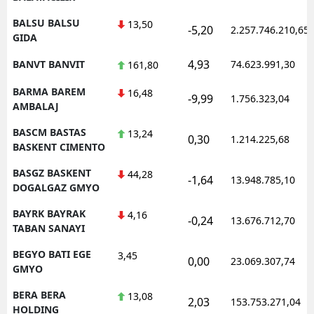
BALSU BALSU
13,50
-5,20
2.257.746.210,65
GIDA
4,93
BANVT BANVIT
74.623.991,30
161,80
BARMA BAREM
16,48
-9,99
1.756.323,04
AMBALAJ
BASCM BASTAS
13,24
0,30
1.214.225,68
BASKENT CIMENTO
BASGZ BASKENT
44,28
-1,64
13.948.785,10
DOGALGAZ GMYO
BAYRK BAYRAK
4,16
-0,24
13.676.712,70
TABAN SANAYI
BEGYO BATI EGE
3,45
0,00
23.069.307,74
GMYO
BERA BERA
13,08
2,03
153.753.271,04
HOLDING