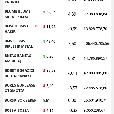
YATIRIM
BLUME BLUME
34,26
4,39
92.080.898,64
METAL KIMYA
BMSCH BMS CELIK
11,95
-0,99
13.828.778,70
HASIR
BMSTL BMS
48,40
7,60
206.440.705,56
BIRLESIK METAL
BNTAS BANTAS
6,26
0,81
14.786.890,57
AMBALAJ
BOBET BOGAZICI
17,71
-0,11
42.883.885,08
BETON SANAYI
BORLS BORLEASE
5,40
-3,57
22.485.578,60
OTOMOTIV
0,00
BORSK BOR SEKER
25.601.940,71
5,61
-0,32
BOSSA BOSSA
9.050.238,67
6,19