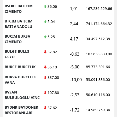
BSOKE BATICIM
36,06
1,01
167.236.529,66
CIMENTO
BTCIM BATICIM
5,04
2,44
741.174.664,32
BATI ANADOLU
BUCIM BURSA
5,25
4,17
34.497.512,38
CIMENTO
BULGS BULLS
37,82
-0,63
102.638.839,00
GSYO
-5,00
BURCE BURCELIK
85.773.391,66
36,10
BURVA BURCELIK
837,00
-10,00
53.091.336,00
VANA
BVSAN
107,80
-2,53
50.610.116,00
BULBULOGLU VINC
BYDNR BAYDONER
37,62
-1,72
14.989.759,34
RESTORANLARI