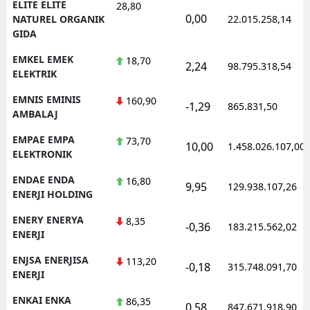
ELITE ELITE
28,80
0,00
NATUREL ORGANIK
22.015.258,14
GIDA
EMKEL EMEK
18,70
2,24
98.795.318,54
ELEKTRIK
EMNIS EMINIS
160,90
-1,29
865.831,50
AMBALAJ
EMPAE EMPA
73,70
10,00
1.458.026.107,00
ELEKTRONIK
ENDAE ENDA
16,80
9,95
129.938.107,26
ENERJI HOLDING
ENERY ENERYA
8,35
-0,36
183.215.562,02
ENERJI
ENJSA ENERJISA
113,20
-0,18
315.748.091,70
ENERJI
ENKAI ENKA
86,35
0,58
847.671.918,90