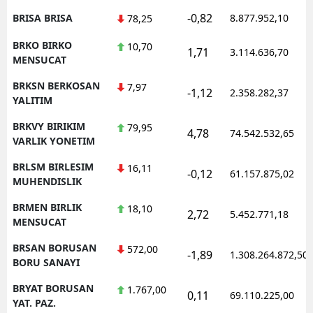
-0,82
BRISA BRISA
8.877.952,10
78,25
BRKO BIRKO
10,70
1,71
3.114.636,70
MENSUCAT
BRKSN BERKOSAN
7,97
-1,12
2.358.282,37
YALITIM
BRKVY BIRIKIM
79,95
4,78
74.542.532,65
VARLIK YONETIM
BRLSM BIRLESIM
16,11
-0,12
61.157.875,02
MUHENDISLIK
BRMEN BIRLIK
18,10
2,72
5.452.771,18
MENSUCAT
BRSAN BORUSAN
572,00
-1,89
1.308.264.872,50
BORU SANAYI
BRYAT BORUSAN
1.767,00
0,11
69.110.225,00
YAT. PAZ.