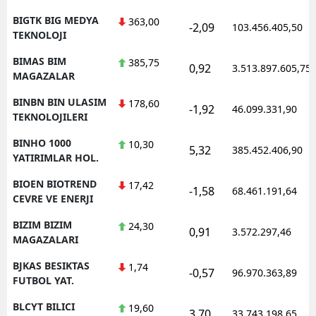
BIGTK BIG MEDYA
363,00
-2,09
103.456.405,50
TEKNOLOJI
BIMAS BIM
385,75
0,92
3.513.897.605,75
MAGAZALAR
BINBN BIN ULASIM
178,60
-1,92
46.099.331,90
TEKNOLOJILERI
BINHO 1000
10,30
5,32
385.452.406,90
YATIRIMLAR HOL.
BIOEN BIOTREND
17,42
-1,58
68.461.191,64
CEVRE VE ENERJI
BIZIM BIZIM
24,30
0,91
3.572.297,46
MAGAZALARI
BJKAS BESIKTAS
1,74
-0,57
96.970.363,89
FUTBOL YAT.
BLCYT BILICI
19,60
3,70
33.743.198,65