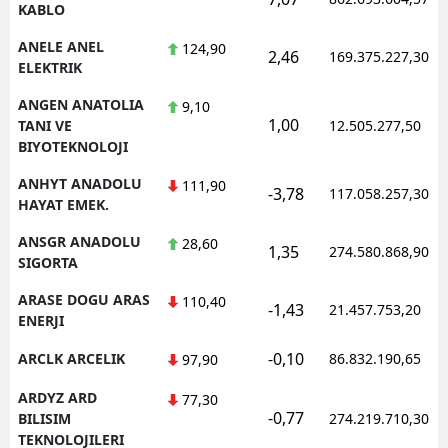
KABLO
ANELE ANEL
124,90
2,46
169.375.227,30
ELEKTRIK
ANGEN ANATOLIA
9,10
1,00
TANI VE
12.505.277,50
BIYOTEKNOLOJI
ANHYT ANADOLU
111,90
-3,78
117.058.257,30
HAYAT EMEK.
ANSGR ANADOLU
28,60
1,35
274.580.868,90
SIGORTA
ARASE DOGU ARAS
110,40
-1,43
21.457.753,20
ENERJI
-0,10
ARCLK ARCELIK
86.832.190,65
97,90
ARDYZ ARD
77,30
-0,77
BILISIM
274.219.710,30
TEKNOLOJILERI