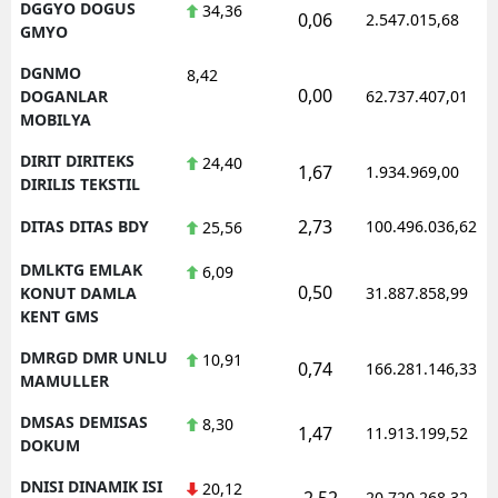
DGGYO DOGUS
34,36
0,06
2.547.015,68
GMYO
DGNMO
8,42
0,00
DOGANLAR
62.737.407,01
MOBILYA
DIRIT DIRITEKS
24,40
1,67
1.934.969,00
DIRILIS TEKSTIL
2,73
DITAS DITAS BDY
100.496.036,62
25,56
DMLKTG EMLAK
6,09
0,50
KONUT DAMLA
31.887.858,99
KENT GMS
DMRGD DMR UNLU
10,91
0,74
166.281.146,33
MAMULLER
DMSAS DEMISAS
8,30
1,47
11.913.199,52
DOKUM
DNISI DINAMIK ISI
20,12
-2,52
20.720.268,32