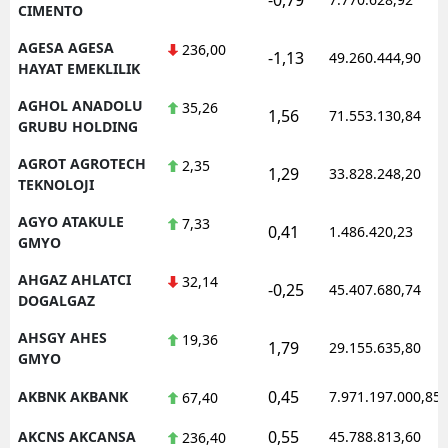
CIMENTO
AGESA AGESA
236,00
-1,13
49.260.444,90
HAYAT EMEKLILIK
AGHOL ANADOLU
35,26
1,56
71.553.130,84
GRUBU HOLDING
AGROT AGROTECH
2,35
1,29
33.828.248,20
TEKNOLOJI
AGYO ATAKULE
7,33
0,41
1.486.420,23
GMYO
AHGAZ AHLATCI
32,14
-0,25
45.407.680,74
DOGALGAZ
AHSGY AHES
19,36
1,79
29.155.635,80
GMYO
0,45
AKBNK AKBANK
7.971.197.000,85
67,40
0,55
AKCNS AKCANSA
45.788.813,60
236,40