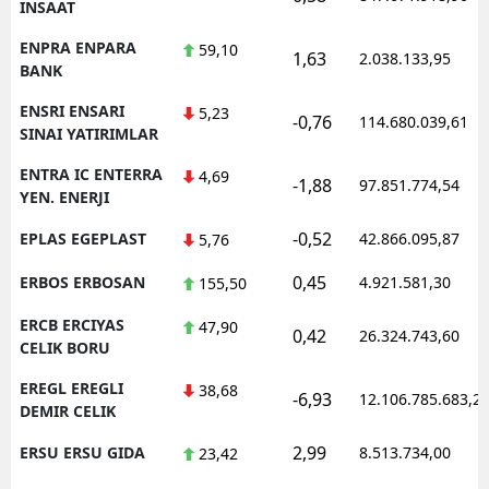
INSAAT
ENPRA ENPARA
59,10
1,63
2.038.133,95
BANK
ENSRI ENSARI
5,23
-0,76
114.680.039,61
SINAI YATIRIMLAR
ENTRA IC ENTERRA
4,69
-1,88
97.851.774,54
YEN. ENERJI
-0,52
EPLAS EGEPLAST
42.866.095,87
5,76
0,45
ERBOS ERBOSAN
4.921.581,30
155,50
ERCB ERCIYAS
47,90
0,42
26.324.743,60
CELIK BORU
EREGL EREGLI
38,68
-6,93
12.106.785.683,2
DEMIR CELIK
2,99
ERSU ERSU GIDA
8.513.734,00
23,42