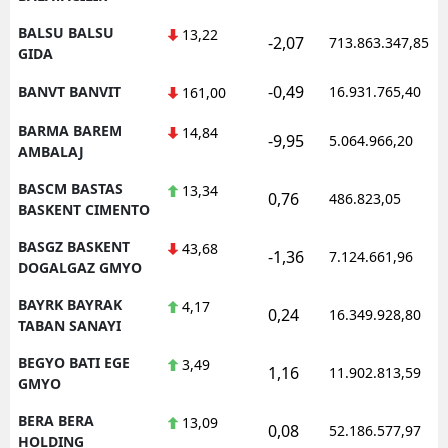
BALSU BALSU
13,22
-2,07
713.863.347,85
GIDA
-0,49
BANVT BANVIT
16.931.765,40
161,00
BARMA BAREM
14,84
-9,95
5.064.966,20
AMBALAJ
BASCM BASTAS
13,34
0,76
486.823,05
BASKENT CIMENTO
BASGZ BASKENT
43,68
-1,36
7.124.661,96
DOGALGAZ GMYO
BAYRK BAYRAK
4,17
0,24
16.349.928,80
TABAN SANAYI
BEGYO BATI EGE
3,49
1,16
11.902.813,59
GMYO
BERA BERA
13,09
0,08
52.186.577,97
HOLDING