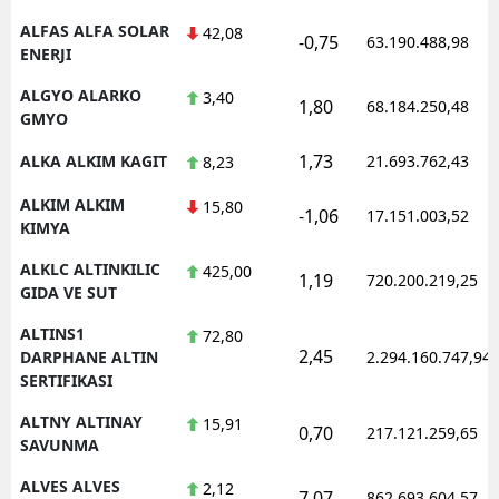
ALFAS ALFA SOLAR
42,08
-0,75
63.190.488,98
ENERJI
ALGYO ALARKO
3,40
1,80
68.184.250,48
GMYO
1,73
ALKA ALKIM KAGIT
21.693.762,43
8,23
ALKIM ALKIM
15,80
-1,06
17.151.003,52
KIMYA
ALKLC ALTINKILIC
425,00
1,19
720.200.219,25
GIDA VE SUT
ALTINS1
72,80
2,45
DARPHANE ALTIN
2.294.160.747,94
SERTIFIKASI
ALTNY ALTINAY
15,91
0,70
217.121.259,65
SAVUNMA
ALVES ALVES
2,12
7,07
862.693.604,57