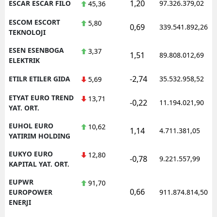
1,20
ESCAR ESCAR FILO
97.326.379,02
45,36
ESCOM ESCORT
5,80
0,69
339.541.892,26
TEKNOLOJI
ESEN ESENBOGA
3,37
1,51
89.808.012,69
ELEKTRIK
-2,74
ETILR ETILER GIDA
35.532.958,52
5,69
ETYAT EURO TREND
13,71
-0,22
11.194.021,90
YAT. ORT.
EUHOL EURO
10,62
1,14
4.711.381,05
YATIRIM HOLDING
EUKYO EURO
12,80
-0,78
9.221.557,99
KAPITAL YAT. ORT.
EUPWR
91,70
0,66
EUROPOWER
911.874.814,50
ENERJI