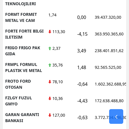
TEKNOLOJILERI
FORMT FORMET
1,74
0,00
39.437.320,00
METAL VE CAM
FORTE FORTE BILGI
113,30
-4,15
363.950.365,60
ILETISIM
FRIGO FRIGO PAK
2,37
3,49
238.401.851,62
GIDA
FRMPL FORMUL
35,76
1,48
92.565.525,00
PLASTIK VE METAL
FROTO FORD
78,10
-0,64
1.602.362.688,95
OTOSAN
FZLGY FUZUL
10,36
-4,43
172.638.488,80
GMYO
GARAN GARANTI
127,00
-0,63
3.772.734.436,30
BANKASI