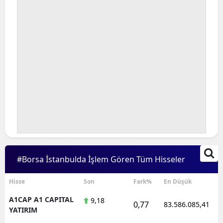
#Borsa İstanbulda İşlem Gören Tüm Hisseler
Hisse
Son
Fark%
En Düşük
A1CAP A1 CAPITAL
9,18
0,77
83.586.085,41
YATIRIM