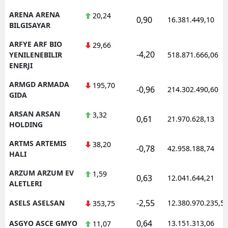
ARENA ARENA
20,24
0,90
16.381.449,10
BILGISAYAR
ARFYE ARF BIO
29,66
-4,20
YENILENEBILIR
518.871.666,06
ENERJI
ARMGD ARMADA
195,70
-0,96
214.302.490,60
GIDA
ARSAN ARSAN
3,32
0,61
21.970.628,13
HOLDING
ARTMS ARTEMIS
38,20
-0,78
42.958.188,74
HALI
ARZUM ARZUM EV
1,59
0,63
12.041.644,21
ALETLERI
-2,55
ASELS ASELSAN
12.380.970.235,5
353,75
0,64
ASGYO ASCE GMYO
13.151.313,06
11,07