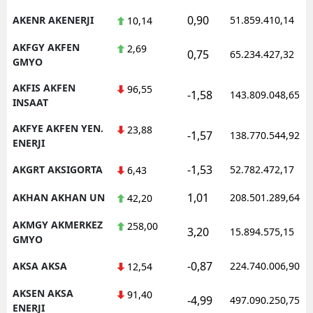
0,90
AKENR AKENERJI
51.859.410,14
10,14
AKFGY AKFEN
2,69
0,75
65.234.427,32
GMYO
AKFIS AKFEN
96,55
-1,58
143.809.048,65
INSAAT
AKFYE AKFEN YEN.
23,88
-1,57
138.770.544,92
ENERJI
-1,53
AKGRT AKSIGORTA
52.782.472,17
6,43
1,01
AKHAN AKHAN UN
208.501.289,64
42,20
AKMGY AKMERKEZ
258,00
3,20
15.894.575,15
GMYO
-0,87
AKSA AKSA
224.740.006,90
12,54
AKSEN AKSA
91,40
-4,99
497.090.250,75
ENERJI