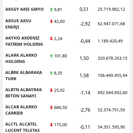
0,51
AKSGY AKIS GMYO
25.719.982,12
9,81
AKSUE AKSU
42,60
-2,92
62.947.071,68
ENERJI
AKYHO AKDENIZ
2,24
-0,44
1.189.420,49
YATIRIM HOLDING
ALARK ALARKO
101,80
1,50
320.678.263,15
HOLDING
ALBRK ALBARAKA
8,35
1,58
106.449.455,94
TURK
ALBTN ALBAYRAK
25,92
-1,14
692.044.692,60
BETON SANAYI
ALCAR ALARKO
686,50
-2,76
52.374.751,50
CARRIER
ALCTL ALCATEL
175,00
-0,11
54.351.595,90
LUCENT TELETAS