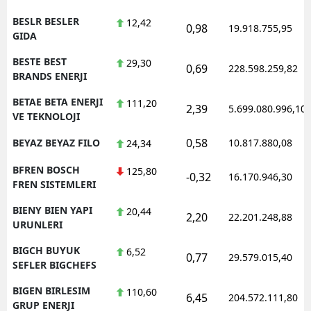
BESLR BESLER
12,42
0,98
19.918.755,95
GIDA
BESTE BEST
29,30
0,69
228.598.259,82
BRANDS ENERJI
BETAE BETA ENERJI
111,20
2,39
5.699.080.996,10
VE TEKNOLOJI
0,58
BEYAZ BEYAZ FILO
10.817.880,08
24,34
BFREN BOSCH
125,80
-0,32
16.170.946,30
FREN SISTEMLERI
BIENY BIEN YAPI
20,44
2,20
22.201.248,88
URUNLERI
BIGCH BUYUK
6,52
0,77
29.579.015,40
SEFLER BIGCHEFS
BIGEN BIRLESIM
110,60
6,45
204.572.111,80
GRUP ENERJI