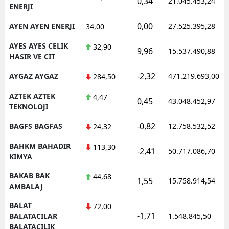
0,34
21.045.453,24
ENERJI
0,00
AYEN AYEN ENERJI
27.525.395,28
34,00
AYES AYES CELIK
32,90
9,96
15.537.490,88
HASIR VE CIT
-2,32
AYGAZ AYGAZ
471.219.693,00
284,50
AZTEK AZTEK
4,47
0,45
43.048.452,97
TEKNOLOJI
-0,82
BAGFS BAGFAS
12.758.532,52
24,32
BAHKM BAHADIR
113,30
-2,41
50.717.086,70
KIMYA
BAKAB BAK
44,68
1,55
15.758.914,54
AMBALAJ
BALAT
72,00
-1,71
BALATACILAR
1.548.845,50
BALATACILIK