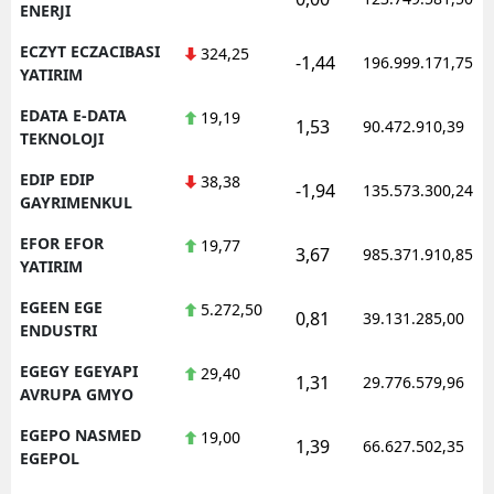
ENERJI
ECZYT ECZACIBASI
324,25
-1,44
196.999.171,75
YATIRIM
EDATA E-DATA
19,19
1,53
90.472.910,39
TEKNOLOJI
EDIP EDIP
38,38
-1,94
135.573.300,24
GAYRIMENKUL
EFOR EFOR
19,77
3,67
985.371.910,85
YATIRIM
EGEEN EGE
5.272,50
0,81
39.131.285,00
ENDUSTRI
EGEGY EGEYAPI
29,40
1,31
29.776.579,96
AVRUPA GMYO
EGEPO NASMED
19,00
1,39
66.627.502,35
EGEPOL