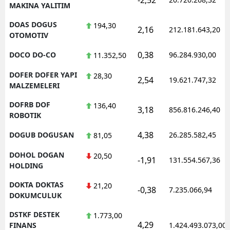
MAKINA YALITIM
DOAS DOGUS
194,30
2,16
212.181.643,20
OTOMOTIV
0,38
DOCO DO-CO
96.284.930,00
11.352,50
DOFER DOFER YAPI
28,30
2,54
19.621.747,32
MALZEMELERI
DOFRB DOF
136,40
3,18
856.816.246,40
ROBOTIK
4,38
DOGUB DOGUSAN
26.285.582,45
81,05
DOHOL DOGAN
20,50
-1,91
131.554.567,36
HOLDING
DOKTA DOKTAS
21,20
-0,38
7.235.066,94
DOKUMCULUK
DSTKF DESTEK
1.773,00
4,29
FINANS
1.424.493.073,00