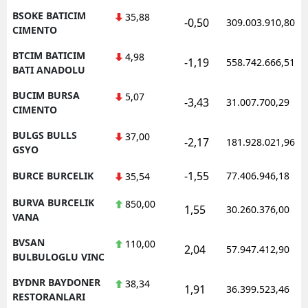
BSOKE BATICIM
35,88
-0,50
309.003.910,80
CIMENTO
BTCIM BATICIM
4,98
-1,19
558.742.666,51
BATI ANADOLU
BUCIM BURSA
5,07
-3,43
31.007.700,29
CIMENTO
BULGS BULLS
37,00
-2,17
181.928.021,96
GSYO
-1,55
BURCE BURCELIK
77.406.946,18
35,54
BURVA BURCELIK
850,00
1,55
30.260.376,00
VANA
BVSAN
110,00
2,04
57.947.412,90
BULBULOGLU VINC
BYDNR BAYDONER
38,34
1,91
36.399.523,46
RESTORANLARI