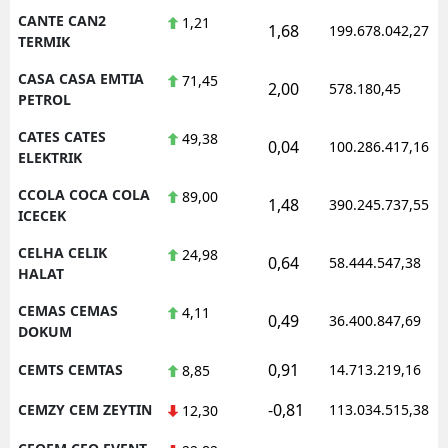
CANTE CAN2
1,21
1,68
199.678.042,27
TERMIK
CASA CASA EMTIA
71,45
2,00
578.180,45
PETROL
CATES CATES
49,38
0,04
100.286.417,16
ELEKTRIK
CCOLA COCA COLA
89,00
1,48
390.245.737,55
ICECEK
CELHA CELIK
24,98
0,64
58.444.547,38
HALAT
CEMAS CEMAS
4,11
0,49
36.400.847,69
DOKUM
0,91
CEMTS CEMTAS
14.713.219,16
8,85
-0,81
CEMZY CEM ZEYTIN
113.034.515,38
12,30