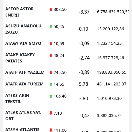
ASTOR ASTOR
308,50
-3,37
6.758.631.520,50
ENERJI
ASUZU ANADOLU
50,45
0,10
13.200.122,86
ISUZU
-0,09
ATAGY ATA GMYO
1.232.154,23
10,59
ATAKP ATAKEY
48,24
-2,74
16.377.723,46
PATATES
-0,89
ATATP ATP YAZILIM
198.883.050,55
245,50
5,78
ATATR ATA TURIZM
481.141.203,37
14,65
ATEKS AKIN
106,40
3,80
1.010.973,30
TEKSTIL
ATLAS ATLAS YAT.
7,13
-0,42
3.382.035,72
ORT.
ATSYH ATLANTIS
111,00