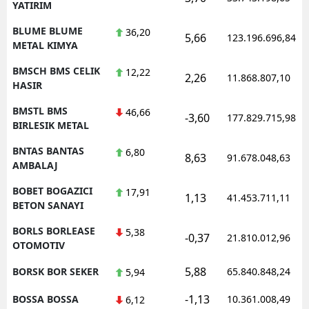
YATIRIM
BLUME BLUME
36,20
5,66
123.196.696,84
METAL KIMYA
BMSCH BMS CELIK
12,22
2,26
11.868.807,10
HASIR
BMSTL BMS
46,66
-3,60
177.829.715,98
BIRLESIK METAL
BNTAS BANTAS
6,80
8,63
91.678.048,63
AMBALAJ
BOBET BOGAZICI
17,91
1,13
41.453.711,11
BETON SANAYI
BORLS BORLEASE
5,38
-0,37
21.810.012,96
OTOMOTIV
5,88
BORSK BOR SEKER
65.840.848,24
5,94
-1,13
BOSSA BOSSA
10.361.008,49
6,12