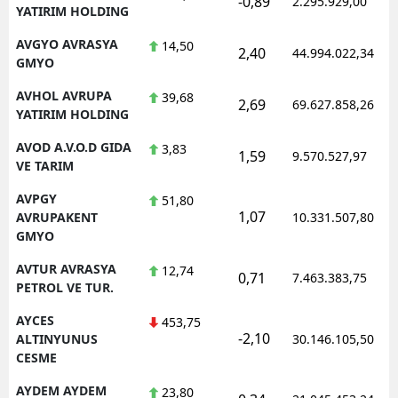
-0,89
2.295.929,00
YATIRIM HOLDING
AVGYO AVRASYA
14,50
2,40
44.994.022,34
GMYO
AVHOL AVRUPA
39,68
2,69
69.627.858,26
YATIRIM HOLDING
AVOD A.V.O.D GIDA
3,83
1,59
9.570.527,97
VE TARIM
AVPGY
51,80
1,07
AVRUPAKENT
10.331.507,80
GMYO
AVTUR AVRASYA
12,74
0,71
7.463.383,75
PETROL VE TUR.
AYCES
453,75
-2,10
ALTINYUNUS
30.146.105,50
CESME
AYDEM AYDEM
23,80