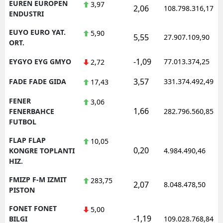
EUREN EUROPEN
3,97
2,06
108.798.316,17
ENDUSTRI
EUYO EURO YAT.
5,90
5,55
27.907.109,90
ORT.
-1,09
EYGYO EYG GMYO
77.013.374,25
2,72
3,57
FADE FADE GIDA
331.374.492,49
17,43
FENER
3,06
1,66
FENERBAHCE
282.796.560,85
FUTBOL
FLAP FLAP
10,05
0,20
KONGRE TOPLANTI
4.984.490,46
HIZ.
FMIZP F-M IZMIT
283,75
2,07
8.048.478,50
PISTON
FONET FONET
5,00
-1,19
BILGI
109.028.768,84