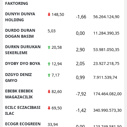
FAKTORING
DUNYH DUNYA
148,50
-1,66
56.264.124,90
HOLDING
DURDO DURAN
5,03
0,00
11.284.390,35
DOGAN BASIM
DURKN DURUKAN
20,58
2,90
53.981.050,35
SEKERLEME
2,05
DYOBY DYO BOYA
23.927.218,75
12,94
DZGYO DENIZ
7,17
0,99
7.911.539,74
GMYO
EBEBK EBEBEK
82,60
-7,92
174.464.082,00
MAGAZACILIK
ECILC ECZACIBASI
69,50
-1,42
340.990.573,30
ILAC
ECOGR ECOGREEN
33,94
0,00
123.749.581,50