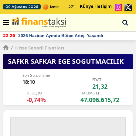
Künye
İletişim
09 Ağustos 2026
27
°
TCMB'nin rezervlerinde artan momentum devam ediyor
22:24
/
Hisse Senedi Fiyatları
SAFKR SAFKAR EGE SOGUTMACILIK
Son Güncelleme
FİYAT
18:10
21,32
DEĞİŞİM
HACİM(TL)
-0,74%
47.096.615,72