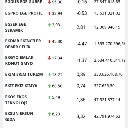
-0,16
EGGUB EGE GUBRE
27.347.618,85
95,30
-0,53
EGPRO EGE PROFIL
13.631.321,02
33,94
EGSER EGE
2,93
2,81
12.069.940,15
SERAMIK
EKDMR EKINCILER
45,30
-4,47
1.355.270.596,56
DEMIR CELIK
EKGYO EMLAK
17,94
-1,37
2.634.410.311,19
KONUT GMYO
0,89
EKIM EKIM TURIZM
333.625.168,70
18,21
0,74
EKIZ EKIZ KIMYA
357.655,50
68,50
EKOS EKOS
5,49
1,86
47.521.377,14
TEKNOLOJI
EKSUN EKSUN
6,23
3,32
42.791.974,53
GIDA