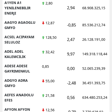
A1YEN A1
2,80
2,94
YENILENEBILIR
68.908.325,15
ENERJI
AAGYO AGAOGLU
12,87
-0,85
85.536.212,74
GMYO
ACSEL ACIPAYAM
128,50
2,47
26.128.191,00
SELULOZ
ADEL ADEL
32,42
9,97
149.318.118,44
KALEMCILIK
ADESE ADESE
0,85
0,00
52.065.239,39
GAYRIMENKUL
ADGYO ADRA
55,00
-2,48
36.451.393,75
GMYO
AEFES ANADOLU
21,58
0,56
634.480.253,24
EFES
AFYON AFYON
12,56
-0,79
7.770.628,92