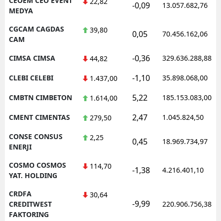
CEOEM CEO EVENT
22,82
-0,09
13.057.682,76
MEDYA
CGCAM CAGDAS
39,80
0,05
70.456.162,06
CAM
-0,36
CIMSA CIMSA
329.636.288,88
44,82
-1,10
CLEBI CELEBI
35.898.068,00
1.437,00
5,22
CMBTN CIMBETON
185.153.083,00
1.614,00
2,47
CMENT CIMENTAS
1.045.824,50
279,50
CONSE CONSUS
2,25
0,45
18.969.734,97
ENERJI
COSMO COSMOS
114,70
-1,38
4.216.401,10
YAT. HOLDING
CRDFA
30,64
-9,99
CREDITWEST
220.906.756,38
FAKTORING