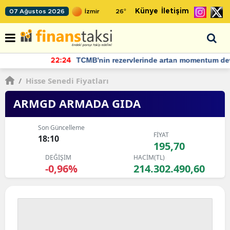
Künye
İletişim
07 Ağustos 2026
26
°
TCMB'nin rezervlerinde artan momentum devam ediyor
22:24
/
Hisse Senedi Fiyatları
ARMGD ARMADA GIDA
Son Güncelleme
FİYAT
18:10
195,70
DEĞİŞİM
HACİM(TL)
-0,96%
214.302.490,60