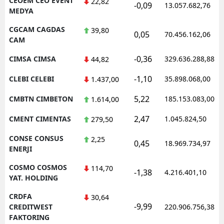
CEOEM CEO EVENT
22,82
-0,09
13.057.682,76
MEDYA
CGCAM CAGDAS
39,80
0,05
70.456.162,06
CAM
-0,36
CIMSA CIMSA
329.636.288,88
44,82
-1,10
CLEBI CELEBI
35.898.068,00
1.437,00
5,22
CMBTN CIMBETON
185.153.083,00
1.614,00
2,47
CMENT CIMENTAS
1.045.824,50
279,50
CONSE CONSUS
2,25
0,45
18.969.734,97
ENERJI
COSMO COSMOS
114,70
-1,38
4.216.401,10
YAT. HOLDING
CRDFA
30,64
-9,99
CREDITWEST
220.906.756,38
FAKTORING