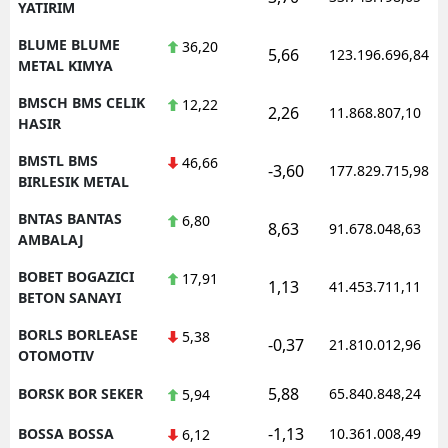
YATIRIM
BLUME BLUME
36,20
5,66
123.196.696,84
METAL KIMYA
BMSCH BMS CELIK
12,22
2,26
11.868.807,10
HASIR
BMSTL BMS
46,66
-3,60
177.829.715,98
BIRLESIK METAL
BNTAS BANTAS
6,80
8,63
91.678.048,63
AMBALAJ
BOBET BOGAZICI
17,91
1,13
41.453.711,11
BETON SANAYI
BORLS BORLEASE
5,38
-0,37
21.810.012,96
OTOMOTIV
5,88
BORSK BOR SEKER
65.840.848,24
5,94
-1,13
BOSSA BOSSA
10.361.008,49
6,12