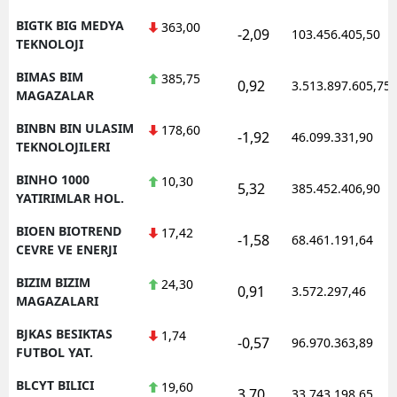
BIGTK BIG MEDYA
363,00
-2,09
103.456.405,50
TEKNOLOJI
BIMAS BIM
385,75
0,92
3.513.897.605,75
MAGAZALAR
BINBN BIN ULASIM
178,60
-1,92
46.099.331,90
TEKNOLOJILERI
BINHO 1000
10,30
5,32
385.452.406,90
YATIRIMLAR HOL.
BIOEN BIOTREND
17,42
-1,58
68.461.191,64
CEVRE VE ENERJI
BIZIM BIZIM
24,30
0,91
3.572.297,46
MAGAZALARI
BJKAS BESIKTAS
1,74
-0,57
96.970.363,89
FUTBOL YAT.
BLCYT BILICI
19,60
3,70
33.743.198,65