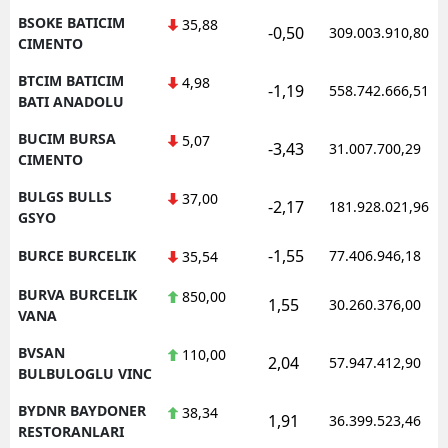
BSOKE BATICIM
35,88
-0,50
309.003.910,80
CIMENTO
BTCIM BATICIM
4,98
-1,19
558.742.666,51
BATI ANADOLU
BUCIM BURSA
5,07
-3,43
31.007.700,29
CIMENTO
BULGS BULLS
37,00
-2,17
181.928.021,96
GSYO
-1,55
BURCE BURCELIK
77.406.946,18
35,54
BURVA BURCELIK
850,00
1,55
30.260.376,00
VANA
BVSAN
110,00
2,04
57.947.412,90
BULBULOGLU VINC
BYDNR BAYDONER
38,34
1,91
36.399.523,46
RESTORANLARI