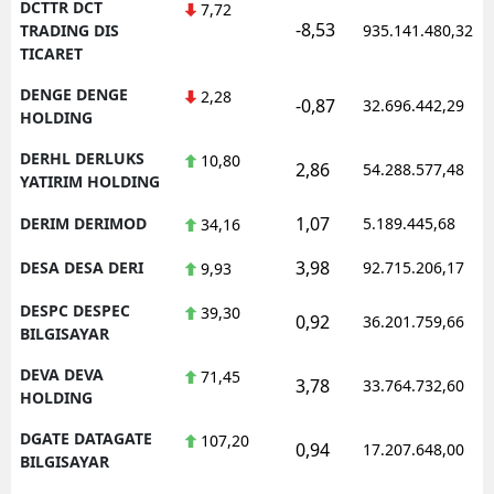
DCTTR DCT
7,72
-8,53
TRADING DIS
935.141.480,32
TICARET
DENGE DENGE
2,28
-0,87
32.696.442,29
HOLDING
DERHL DERLUKS
10,80
2,86
54.288.577,48
YATIRIM HOLDING
1,07
DERIM DERIMOD
5.189.445,68
34,16
3,98
DESA DESA DERI
92.715.206,17
9,93
DESPC DESPEC
39,30
0,92
36.201.759,66
BILGISAYAR
DEVA DEVA
71,45
3,78
33.764.732,60
HOLDING
DGATE DATAGATE
107,20
0,94
17.207.648,00
BILGISAYAR