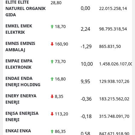
ELITE ELITE
28,80
0,00
NATUREL ORGANIK
22.015.258,14
GIDA
EMKEL EMEK
18,70
2,24
98.795.318,54
ELEKTRIK
EMNIS EMINIS
160,90
-1,29
865.831,50
AMBALAJ
EMPAE EMPA
73,70
10,00
1.458.026.107,00
ELEKTRONIK
ENDAE ENDA
16,80
9,95
129.938.107,26
ENERJI HOLDING
ENERY ENERYA
8,35
-0,36
183.215.562,02
ENERJI
ENJSA ENERJISA
113,20
-0,18
315.748.091,70
ENERJI
ENKAI ENKA
86,35
0,58
847.671.918,90