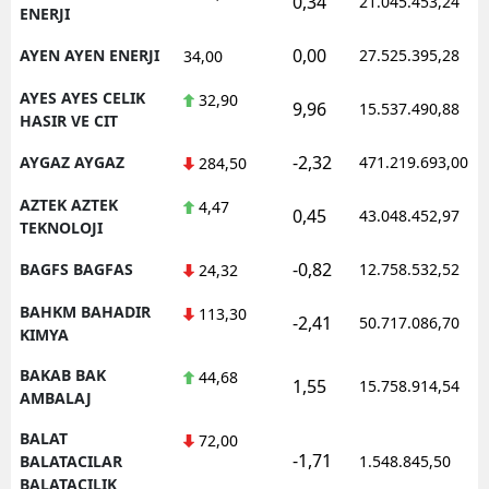
0,34
21.045.453,24
ENERJI
0,00
AYEN AYEN ENERJI
27.525.395,28
34,00
AYES AYES CELIK
32,90
9,96
15.537.490,88
HASIR VE CIT
-2,32
AYGAZ AYGAZ
471.219.693,00
284,50
AZTEK AZTEK
4,47
0,45
43.048.452,97
TEKNOLOJI
-0,82
BAGFS BAGFAS
12.758.532,52
24,32
BAHKM BAHADIR
113,30
-2,41
50.717.086,70
KIMYA
BAKAB BAK
44,68
1,55
15.758.914,54
AMBALAJ
BALAT
72,00
-1,71
BALATACILAR
1.548.845,50
BALATACILIK