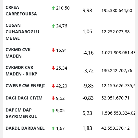
CRFSA
210,50
9,98
195.380.644,60
CARREFOURSA
CUSAN
24,76
1,06
CUHADAROGLU
12.252.073,38
METAL
CVKMD CVK
15,91
-4,16
1.021.808.061,43
MADEN
CVKMDR CVK
25,34
-3,72
130.242.702,76
MADEN - RHKP
-9,83
CWENE CW ENERJI
12.159.626.735,6
42,20
-0,83
DAGI DAGI GIYIM
52.951.670,71
9,52
DAPGM DAP
9,05
5,23
1.596.553.324,02
GAYRIMENKUL
1,83
DARDL DARDANEL
42.553.370,12
1,67