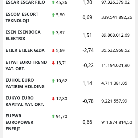
1,20
ESCAR ESCAR FILO
97.326.379,02
45,36
ESCOM ESCORT
5,80
0,69
339.541.892,26
TEKNOLOJI
ESEN ESENBOGA
3,37
1,51
89.808.012,69
ELEKTRIK
-2,74
ETILR ETILER GIDA
35.532.958,52
5,69
ETYAT EURO TREND
13,71
-0,22
11.194.021,90
YAT. ORT.
EUHOL EURO
10,62
1,14
4.711.381,05
YATIRIM HOLDING
EUKYO EURO
12,80
-0,78
9.221.557,99
KAPITAL YAT. ORT.
EUPWR
91,70
0,66
EUROPOWER
911.874.814,50
ENERJI