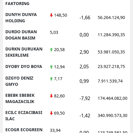
FAKTORING
DUNYH DUNYA
148,50
-1,66
56.264.124,90
HOLDING
DURDO DURAN
5,03
0,00
11.284.390,35
DOGAN BASIM
DURKN DURUKAN
20,58
2,90
53.981.050,35
SEKERLEME
2,05
DYOBY DYO BOYA
23.927.218,75
12,94
DZGYO DENIZ
7,17
0,99
7.911.539,74
GMYO
EBEBK EBEBEK
82,60
-7,92
174.464.082,00
MAGAZACILIK
ECILC ECZACIBASI
69,50
-1,42
340.990.573,30
ILAC
ECOGR ECOGREEN
33,94
0,00
123.749.581,50