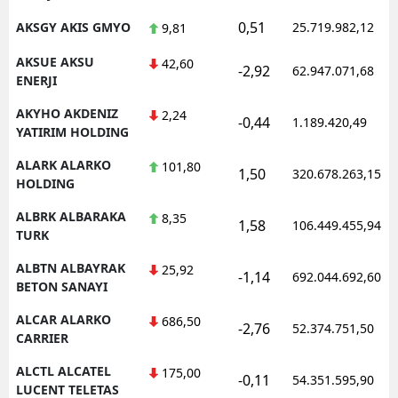
0,51
AKSGY AKIS GMYO
25.719.982,12
9,81
AKSUE AKSU
42,60
-2,92
62.947.071,68
ENERJI
AKYHO AKDENIZ
2,24
-0,44
1.189.420,49
YATIRIM HOLDING
ALARK ALARKO
101,80
1,50
320.678.263,15
HOLDING
ALBRK ALBARAKA
8,35
1,58
106.449.455,94
TURK
ALBTN ALBAYRAK
25,92
-1,14
692.044.692,60
BETON SANAYI
ALCAR ALARKO
686,50
-2,76
52.374.751,50
CARRIER
ALCTL ALCATEL
175,00
-0,11
54.351.595,90
LUCENT TELETAS