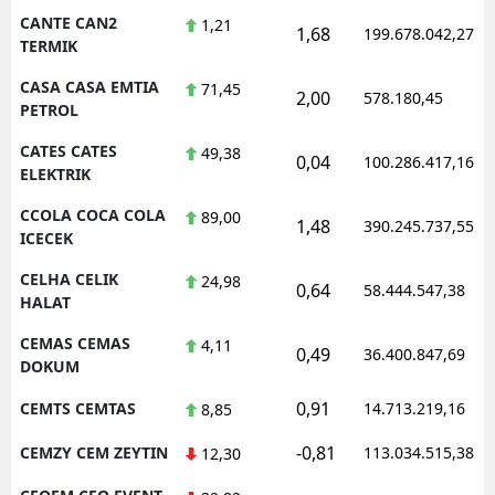
CANTE CAN2
1,21
1,68
199.678.042,27
TERMIK
CASA CASA EMTIA
71,45
2,00
578.180,45
PETROL
CATES CATES
49,38
0,04
100.286.417,16
ELEKTRIK
CCOLA COCA COLA
89,00
1,48
390.245.737,55
ICECEK
CELHA CELIK
24,98
0,64
58.444.547,38
HALAT
CEMAS CEMAS
4,11
0,49
36.400.847,69
DOKUM
0,91
CEMTS CEMTAS
14.713.219,16
8,85
-0,81
CEMZY CEM ZEYTIN
113.034.515,38
12,30