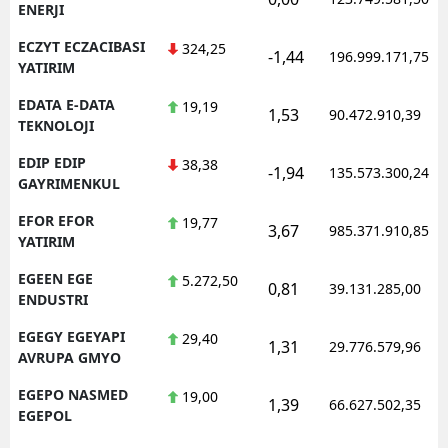
ENERJI
ECZYT ECZACIBASI
324,25
-1,44
196.999.171,75
YATIRIM
EDATA E-DATA
19,19
1,53
90.472.910,39
TEKNOLOJI
EDIP EDIP
38,38
-1,94
135.573.300,24
GAYRIMENKUL
EFOR EFOR
19,77
3,67
985.371.910,85
YATIRIM
EGEEN EGE
5.272,50
0,81
39.131.285,00
ENDUSTRI
EGEGY EGEYAPI
29,40
1,31
29.776.579,96
AVRUPA GMYO
EGEPO NASMED
19,00
1,39
66.627.502,35
EGEPOL