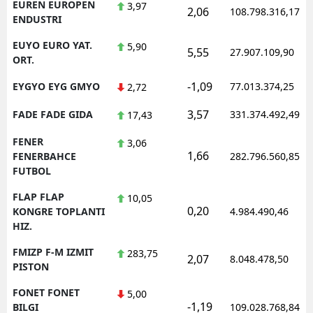
EUREN EUROPEN
3,97
2,06
108.798.316,17
ENDUSTRI
EUYO EURO YAT.
5,90
5,55
27.907.109,90
ORT.
-1,09
EYGYO EYG GMYO
77.013.374,25
2,72
3,57
FADE FADE GIDA
331.374.492,49
17,43
FENER
3,06
1,66
FENERBAHCE
282.796.560,85
FUTBOL
FLAP FLAP
10,05
0,20
KONGRE TOPLANTI
4.984.490,46
HIZ.
FMIZP F-M IZMIT
283,75
2,07
8.048.478,50
PISTON
FONET FONET
5,00
-1,19
BILGI
109.028.768,84