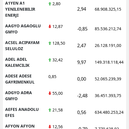
A1YEN A1
2,80
2,94
YENILENEBILIR
68.908.325,15
ENERJI
AAGYO AGAOGLU
12,87
-0,85
85.536.212,74
GMYO
ACSEL ACIPAYAM
128,50
2,47
26.128.191,00
SELULOZ
ADEL ADEL
32,42
9,97
149.318.118,44
KALEMCILIK
ADESE ADESE
0,85
0,00
52.065.239,39
GAYRIMENKUL
ADGYO ADRA
55,00
-2,48
36.451.393,75
GMYO
AEFES ANADOLU
21,58
0,56
634.480.253,24
EFES
AFYON AFYON
12,56
-0,79
7.770.628,92