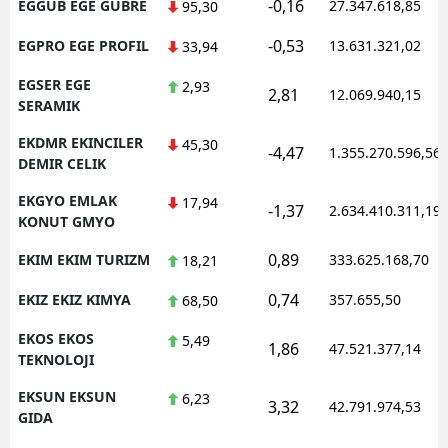
-0,16
EGGUB EGE GUBRE
27.347.618,85
95,30
-0,53
EGPRO EGE PROFIL
13.631.321,02
33,94
EGSER EGE
2,93
2,81
12.069.940,15
SERAMIK
EKDMR EKINCILER
45,30
-4,47
1.355.270.596,56
DEMIR CELIK
EKGYO EMLAK
17,94
-1,37
2.634.410.311,19
KONUT GMYO
0,89
EKIM EKIM TURIZM
333.625.168,70
18,21
0,74
EKIZ EKIZ KIMYA
357.655,50
68,50
EKOS EKOS
5,49
1,86
47.521.377,14
TEKNOLOJI
EKSUN EKSUN
6,23
3,32
42.791.974,53
GIDA