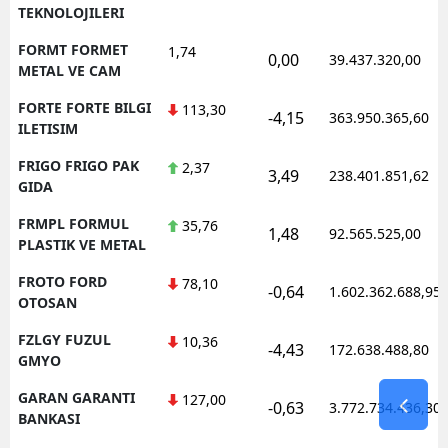
TEKNOLOJILERI
FORMT FORMET
1,74
0,00
39.437.320,00
METAL VE CAM
FORTE FORTE BILGI
113,30
-4,15
363.950.365,60
ILETISIM
FRIGO FRIGO PAK
2,37
3,49
238.401.851,62
GIDA
FRMPL FORMUL
35,76
1,48
92.565.525,00
PLASTIK VE METAL
FROTO FORD
78,10
-0,64
1.602.362.688,95
OTOSAN
FZLGY FUZUL
10,36
-4,43
172.638.488,80
GMYO
GARAN GARANTI
127,00
-0,63
3.772.734.436,30
BANKASI