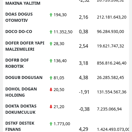
MAKINA YALITIM
DOAS DOGUS
194,30
2,16
212.181.643,20
OTOMOTIV
0,38
DOCO DO-CO
96.284.930,00
11.352,50
DOFER DOFER YAPI
28,30
2,54
19.621.747,32
MALZEMELERI
DOFRB DOF
136,40
3,18
856.816.246,40
ROBOTIK
4,38
DOGUB DOGUSAN
26.285.582,45
81,05
DOHOL DOGAN
20,50
-1,91
131.554.567,36
HOLDING
DOKTA DOKTAS
21,20
-0,38
7.235.066,94
DOKUMCULUK
DSTKF DESTEK
1.773,00
4,29
FINANS
1.424.493.073,00