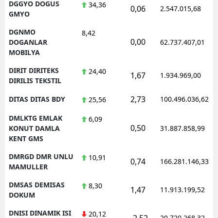
DGGYO DOGUS
34,36
0,06
2.547.015,68
GMYO
DGNMO
8,42
0,00
DOGANLAR
62.737.407,01
MOBILYA
DIRIT DIRITEKS
24,40
1,67
1.934.969,00
DIRILIS TEKSTIL
2,73
DITAS DITAS BDY
100.496.036,62
25,56
DMLKTG EMLAK
6,09
0,50
KONUT DAMLA
31.887.858,99
KENT GMS
DMRGD DMR UNLU
10,91
0,74
166.281.146,33
MAMULLER
DMSAS DEMISAS
8,30
1,47
11.913.199,52
DOKUM
DNISI DINAMIK ISI
20,12
-2,52
20.720.268,32