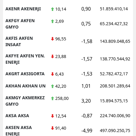
0,90
AKENR AKENERJI
51.859.410,14
10,14
AKFGY AKFEN
2,69
0,75
65.234.427,32
GMYO
AKFIS AKFEN
96,55
-1,58
143.809.048,65
INSAAT
AKFYE AKFEN YEN.
23,88
-1,57
138.770.544,92
ENERJI
-1,53
AKGRT AKSIGORTA
52.782.472,17
6,43
1,01
AKHAN AKHAN UN
208.501.289,64
42,20
AKMGY AKMERKEZ
258,00
3,20
15.894.575,15
GMYO
-0,87
AKSA AKSA
224.740.006,90
12,54
AKSEN AKSA
91,40
-4,99
497.090.250,75
ENERJI