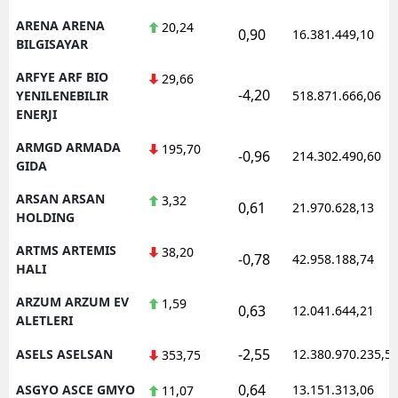
ARENA ARENA
20,24
0,90
16.381.449,10
BILGISAYAR
ARFYE ARF BIO
29,66
-4,20
YENILENEBILIR
518.871.666,06
ENERJI
ARMGD ARMADA
195,70
-0,96
214.302.490,60
GIDA
ARSAN ARSAN
3,32
0,61
21.970.628,13
HOLDING
ARTMS ARTEMIS
38,20
-0,78
42.958.188,74
HALI
ARZUM ARZUM EV
1,59
0,63
12.041.644,21
ALETLERI
-2,55
ASELS ASELSAN
12.380.970.235,5
353,75
0,64
ASGYO ASCE GMYO
13.151.313,06
11,07