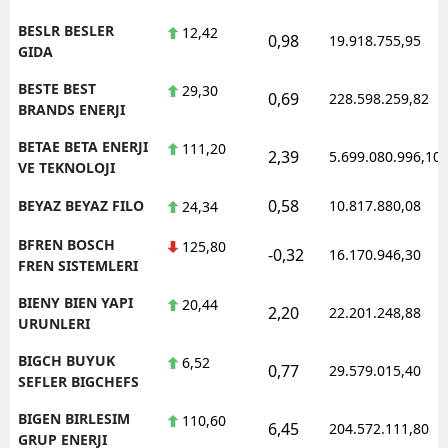
BESLR BESLER
12,42
0,98
19.918.755,95
GIDA
BESTE BEST
29,30
0,69
228.598.259,82
BRANDS ENERJI
BETAE BETA ENERJI
111,20
2,39
5.699.080.996,10
VE TEKNOLOJI
0,58
BEYAZ BEYAZ FILO
10.817.880,08
24,34
BFREN BOSCH
125,80
-0,32
16.170.946,30
FREN SISTEMLERI
BIENY BIEN YAPI
20,44
2,20
22.201.248,88
URUNLERI
BIGCH BUYUK
6,52
0,77
29.579.015,40
SEFLER BIGCHEFS
BIGEN BIRLESIM
110,60
6,45
204.572.111,80
GRUP ENERJI