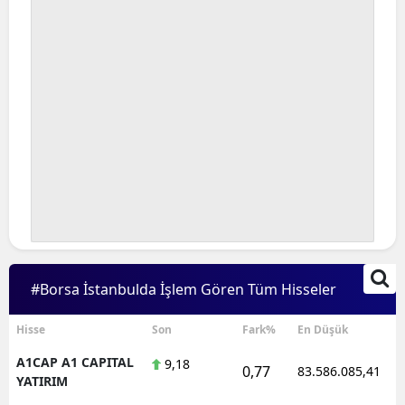
#Borsa İstanbulda İşlem Gören Tüm Hisseler
Hisse
Son
Fark%
En Düşük
A1CAP A1 CAPITAL
9,18
0,77
83.586.085,41
YATIRIM