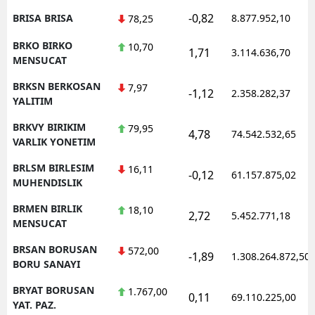
-0,82
BRISA BRISA
8.877.952,10
78,25
BRKO BIRKO
10,70
1,71
3.114.636,70
MENSUCAT
BRKSN BERKOSAN
7,97
-1,12
2.358.282,37
YALITIM
BRKVY BIRIKIM
79,95
4,78
74.542.532,65
VARLIK YONETIM
BRLSM BIRLESIM
16,11
-0,12
61.157.875,02
MUHENDISLIK
BRMEN BIRLIK
18,10
2,72
5.452.771,18
MENSUCAT
BRSAN BORUSAN
572,00
-1,89
1.308.264.872,50
BORU SANAYI
BRYAT BORUSAN
1.767,00
0,11
69.110.225,00
YAT. PAZ.