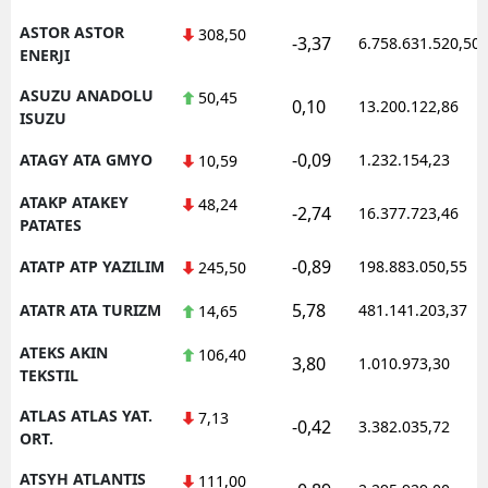
ASTOR ASTOR
308,50
-3,37
6.758.631.520,50
ENERJI
ASUZU ANADOLU
50,45
0,10
13.200.122,86
ISUZU
-0,09
ATAGY ATA GMYO
1.232.154,23
10,59
ATAKP ATAKEY
48,24
-2,74
16.377.723,46
PATATES
-0,89
ATATP ATP YAZILIM
198.883.050,55
245,50
5,78
ATATR ATA TURIZM
481.141.203,37
14,65
ATEKS AKIN
106,40
3,80
1.010.973,30
TEKSTIL
ATLAS ATLAS YAT.
7,13
-0,42
3.382.035,72
ORT.
ATSYH ATLANTIS
111,00