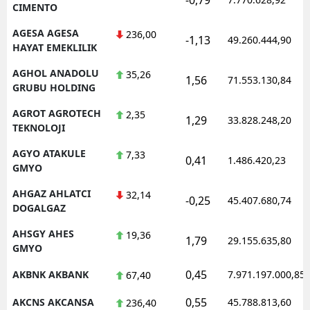
CIMENTO
AGESA AGESA
236,00
-1,13
49.260.444,90
HAYAT EMEKLILIK
AGHOL ANADOLU
35,26
1,56
71.553.130,84
GRUBU HOLDING
AGROT AGROTECH
2,35
1,29
33.828.248,20
TEKNOLOJI
AGYO ATAKULE
7,33
0,41
1.486.420,23
GMYO
AHGAZ AHLATCI
32,14
-0,25
45.407.680,74
DOGALGAZ
AHSGY AHES
19,36
1,79
29.155.635,80
GMYO
0,45
AKBNK AKBANK
7.971.197.000,85
67,40
0,55
AKCNS AKCANSA
45.788.813,60
236,40