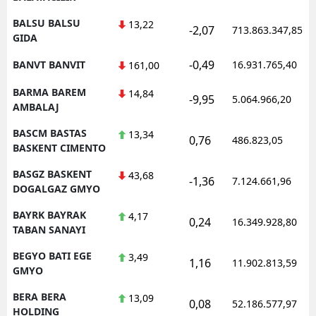
BALSU BALSU
13,22
-2,07
713.863.347,85
GIDA
-0,49
BANVT BANVIT
16.931.765,40
161,00
BARMA BAREM
14,84
-9,95
5.064.966,20
AMBALAJ
BASCM BASTAS
13,34
0,76
486.823,05
BASKENT CIMENTO
BASGZ BASKENT
43,68
-1,36
7.124.661,96
DOGALGAZ GMYO
BAYRK BAYRAK
4,17
0,24
16.349.928,80
TABAN SANAYI
BEGYO BATI EGE
3,49
1,16
11.902.813,59
GMYO
BERA BERA
13,09
0,08
52.186.577,97
HOLDING