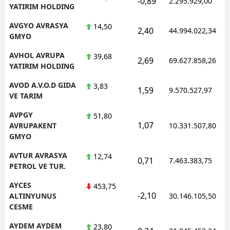
-0,89
2.295.929,00
YATIRIM HOLDING
AVGYO AVRASYA
14,50
2,40
44.994.022,34
GMYO
AVHOL AVRUPA
39,68
2,69
69.627.858,26
YATIRIM HOLDING
AVOD A.V.O.D GIDA
3,83
1,59
9.570.527,97
VE TARIM
AVPGY
51,80
1,07
AVRUPAKENT
10.331.507,80
GMYO
AVTUR AVRASYA
12,74
0,71
7.463.383,75
PETROL VE TUR.
AYCES
453,75
-2,10
ALTINYUNUS
30.146.105,50
CESME
AYDEM AYDEM
23,80