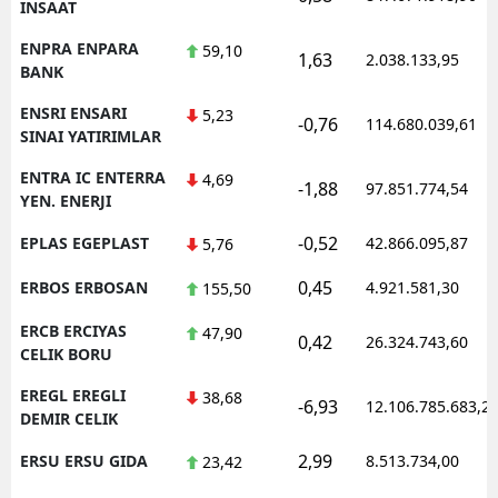
INSAAT
ENPRA ENPARA
59,10
1,63
2.038.133,95
BANK
ENSRI ENSARI
5,23
-0,76
114.680.039,61
SINAI YATIRIMLAR
ENTRA IC ENTERRA
4,69
-1,88
97.851.774,54
YEN. ENERJI
-0,52
EPLAS EGEPLAST
42.866.095,87
5,76
0,45
ERBOS ERBOSAN
4.921.581,30
155,50
ERCB ERCIYAS
47,90
0,42
26.324.743,60
CELIK BORU
EREGL EREGLI
38,68
-6,93
12.106.785.683,2
DEMIR CELIK
2,99
ERSU ERSU GIDA
8.513.734,00
23,42