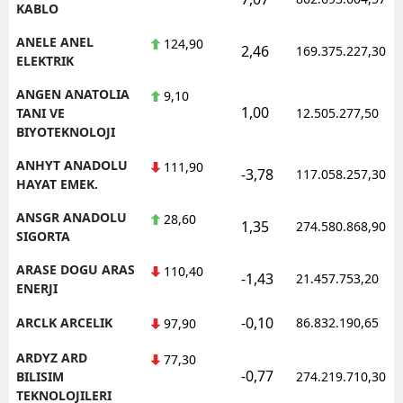
KABLO
ANELE ANEL
124,90
2,46
169.375.227,30
ELEKTRIK
ANGEN ANATOLIA
9,10
1,00
TANI VE
12.505.277,50
BIYOTEKNOLOJI
ANHYT ANADOLU
111,90
-3,78
117.058.257,30
HAYAT EMEK.
ANSGR ANADOLU
28,60
1,35
274.580.868,90
SIGORTA
ARASE DOGU ARAS
110,40
-1,43
21.457.753,20
ENERJI
-0,10
ARCLK ARCELIK
86.832.190,65
97,90
ARDYZ ARD
77,30
-0,77
BILISIM
274.219.710,30
TEKNOLOJILERI