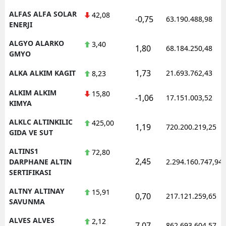
ALFAS ALFA SOLAR
42,08
-0,75
63.190.488,98
ENERJI
ALGYO ALARKO
3,40
1,80
68.184.250,48
GMYO
1,73
ALKA ALKIM KAGIT
21.693.762,43
8,23
ALKIM ALKIM
15,80
-1,06
17.151.003,52
KIMYA
ALKLC ALTINKILIC
425,00
1,19
720.200.219,25
GIDA VE SUT
ALTINS1
72,80
2,45
DARPHANE ALTIN
2.294.160.747,94
SERTIFIKASI
ALTNY ALTINAY
15,91
0,70
217.121.259,65
SAVUNMA
ALVES ALVES
2,12
7,07
862.693.604,57