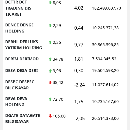
DCTTR DCT
8,03
4,02
TRADING DIS
182.499.037,70
TICARET
DENGE DENGE
2,29
0,44
10.245.371,38
HOLDING
DERHL DERLUKS
2,36
9,77
30.365.396,85
YATIRIM HOLDING
1,81
DERIM DERIMOD
7.594.345,52
34,78
0,30
DESA DESA DERI
19.504.598,20
9,96
DESPC DESPEC
38,42
-2,24
11.027.614,02
BILGISAYAR
DEVA DEVA
72,70
1,75
10.735.167,60
HOLDING
DGATE DATAGATE
105,00
-2,05
20.514.373,00
BILGISAYAR