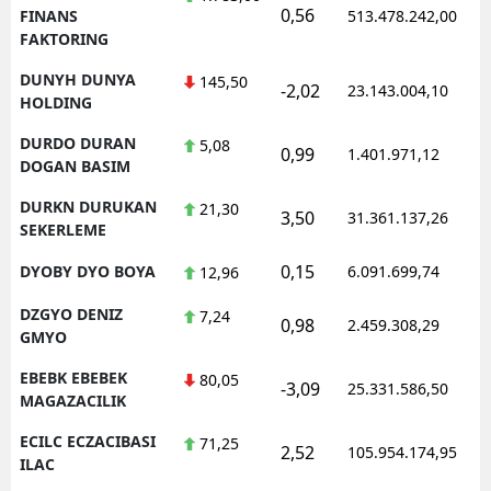
0,56
FINANS
513.478.242,00
FAKTORING
DUNYH DUNYA
145,50
-2,02
23.143.004,10
HOLDING
DURDO DURAN
5,08
0,99
1.401.971,12
DOGAN BASIM
DURKN DURUKAN
21,30
3,50
31.361.137,26
SEKERLEME
0,15
DYOBY DYO BOYA
6.091.699,74
12,96
DZGYO DENIZ
7,24
0,98
2.459.308,29
GMYO
EBEBK EBEBEK
80,05
-3,09
25.331.586,50
MAGAZACILIK
ECILC ECZACIBASI
71,25
2,52
105.954.174,95
ILAC