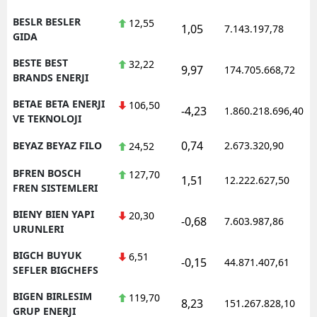
BESLR BESLER
12,55
1,05
7.143.197,78
GIDA
BESTE BEST
32,22
9,97
174.705.668,72
BRANDS ENERJI
BETAE BETA ENERJI
106,50
-4,23
1.860.218.696,40
VE TEKNOLOJI
0,74
BEYAZ BEYAZ FILO
2.673.320,90
24,52
BFREN BOSCH
127,70
1,51
12.222.627,50
FREN SISTEMLERI
BIENY BIEN YAPI
20,30
-0,68
7.603.987,86
URUNLERI
BIGCH BUYUK
6,51
-0,15
44.871.407,61
SEFLER BIGCHEFS
BIGEN BIRLESIM
119,70
8,23
151.267.828,10
GRUP ENERJI