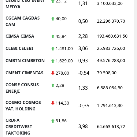
CEOEM CEO EVENT
23,12
1,31
3.100.633,06
MEDYA
CGCAM CAGDAS
40,00
0,50
22.296.370,70
CAM
2,28
CIMSA CIMSA
193.460.631,50
45,84
3,06
CLEBI CELEBI
25.983.726,00
1.481,00
0,93
CMBTN CIMBETON
49.576.283,00
1.629,00
-0,54
CMENT CIMENTAS
79.508,00
278,00
CONSE CONSUS
2,28
1,33
6.885.084,50
ENERJI
COSMO COSMOS
114,30
-0,35
1.791.613,30
YAT. HOLDING
CRDFA
31,86
3,98
CREDITWEST
64.663.613,72
FAKTORING