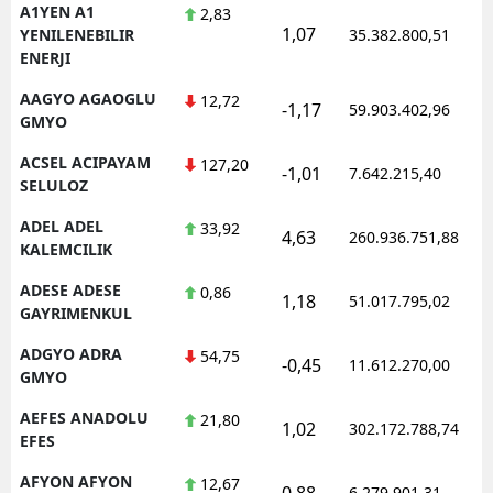
A1YEN A1
2,83
1,07
YENILENEBILIR
35.382.800,51
ENERJI
AAGYO AGAOGLU
12,72
-1,17
59.903.402,96
GMYO
ACSEL ACIPAYAM
127,20
-1,01
7.642.215,40
SELULOZ
ADEL ADEL
33,92
4,63
260.936.751,88
KALEMCILIK
ADESE ADESE
0,86
1,18
51.017.795,02
GAYRIMENKUL
ADGYO ADRA
54,75
-0,45
11.612.270,00
GMYO
AEFES ANADOLU
21,80
1,02
302.172.788,74
EFES
AFYON AFYON
12,67
0,88
6.279.901,31