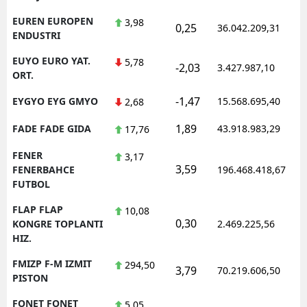
EUREN EUROPEN
3,98
0,25
36.042.209,31
ENDUSTRI
EUYO EURO YAT.
5,78
-2,03
3.427.987,10
ORT.
-1,47
EYGYO EYG GMYO
15.568.695,40
2,68
1,89
FADE FADE GIDA
43.918.983,29
17,76
FENER
3,17
3,59
FENERBAHCE
196.468.418,67
FUTBOL
FLAP FLAP
10,08
0,30
KONGRE TOPLANTI
2.469.225,56
HIZ.
FMIZP F-M IZMIT
294,50
3,79
70.219.606,50
PISTON
FONET FONET
5,05