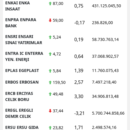
ENKAI ENKA
87,00
0,75
431.125.045,50
INSAAT
ENPRA ENPARA
59,00
-0,17
236.826,00
BANK
ENSRI ENSARI
5,24
0,19
58.730.763,14
SINAI YATIRIMLAR
ENTRA IC ENTERRA
4,72
0,64
37.068.902,57
YEN. ENERJI
1,39
EPLAS EGEPLAST
11.760.075,43
5,84
2,57
ERBOS ERBOSAN
7.497.218,40
159,50
ERCB ERCIYAS
49,48
3,30
34.906.813,48
CELIK BORU
EREGL EREGLI
37,44
-3,21
5.700.744.858,66
DEMIR CELIK
1,71
ERSU ERSU GIDA
2.498.574,16
23,82