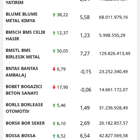
YATIRIM
BLUME BLUME
38,22
5,58
68.011.979,16
METAL KIMYA
BMSCH BMS CELIK
12,37
1,23
5.998.550,29
HASIR
BMSTL BMS
50,05
7,27
129.826.413,49
BIRLESIK METAL
BNTAS BANTAS
6,79
-0,15
23.252.340,49
AMBALAJ
BOBET BOGAZICI
17,90
-0,06
14.661.172,07
BETON SANAYI
BORLS BORLEASE
5,46
1,49
31.236.928,49
OTOMOTIV
2,69
BORSK BOR SEKER
26.182.857,57
6,10
6,54
BOSSA BOSSA
42.827.569,58
6,52