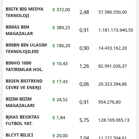
BIGTK BIG MEDYA
372,00
2,48
57.586.550,00
TEKNOLOJI
BIMAS BIM
389,25
0,91
1.181.173.940,50
MAGAZALAR
BINBN BIN ULASIM
180,20
0,90
14.433.162,20
TEKNOLOJILERI
BINHO 1000
10,43
1,26
82.991.036,37
YATIRIMLAR HOL.
BIOEN BIOTREND
17,43
0,06
20.323.394,86
CEVRE VE ENERJI
BIZIM BIZIM
24,52
0,91
954.276,80
MAGAZALARI
BJKAS BESIKTAS
1,84
5,75
128.169.065,13
FUTBOL YAT.
BLCYT BILICI
20,00
2,04
11.222.504,61