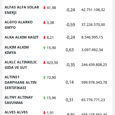
ALFAS ALFA SOLAR
41,98
-0,24
42.751.108,32
ENERJI
ALGYO ALARKO
3,38
-0,59
37.226.570,00
GMYO
-0,24
ALKA ALKIM KAGIT
8.546.995,15
8,21
ALKIM ALKIM
15,90
0,63
3.097.492,34
KIMYA
ALKLC ALTINKILIC
423,50
-0,35
244.439.808,25
GIDA VE SUT
ALTINS1
72,90
0,14
DARPHANE ALTIN
599.978.343,78
SERTIFIKASI
ALTNY ALTINAY
15,96
0,31
65.776.771,23
SAVUNMA
ALVES ALVES
1,91
-9,91
358.178.565,40