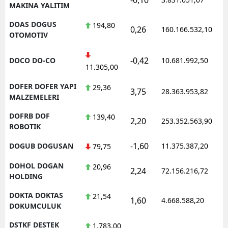
MAKINA YALITIM
DOAS DOGUS
194,80
0,26
160.166.532,10
OTOMOTIV
-0,42
DOCO DO-CO
10.681.992,50
11.305,00
DOFER DOFER YAPI
29,36
3,75
28.363.953,82
MALZEMELERI
DOFRB DOF
139,40
2,20
253.352.563,90
ROBOTIK
-1,60
DOGUB DOGUSAN
11.375.387,20
79,75
DOHOL DOGAN
20,96
2,24
72.156.216,72
HOLDING
DOKTA DOKTAS
21,54
1,60
4.668.588,20
DOKUMCULUK
DSTKF DESTEK
1.783,00