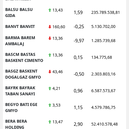
BALSU BALSU
13,43
1,59
235.789.538,81
GIDA
-0,25
BANVT BANVIT
5.130.702,00
160,60
BARMA BAREM
13,36
-9,97
1.285.739,68
AMBALAJ
BASCM BASTAS
13,36
0,15
134.775,68
BASKENT CIMENTO
BASGZ BASKENT
43,46
-0,50
2.303.803,16
DOGALGAZ GMYO
BAYRK BAYRAK
4,21
0,96
6.587.573,67
TABAN SANAYI
BEGYO BATI EGE
3,53
1,15
4.579.786,75
GMYO
BERA BERA
13,47
2,90
52.410.578,48
HOLDING