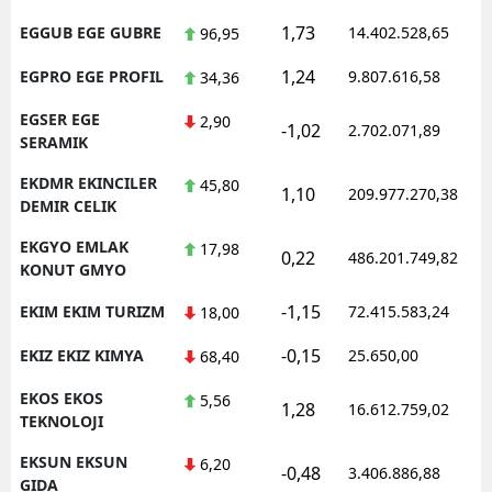
1,73
EGGUB EGE GUBRE
14.402.528,65
96,95
1,24
EGPRO EGE PROFIL
9.807.616,58
34,36
EGSER EGE
2,90
-1,02
2.702.071,89
SERAMIK
EKDMR EKINCILER
45,80
1,10
209.977.270,38
DEMIR CELIK
EKGYO EMLAK
17,98
0,22
486.201.749,82
KONUT GMYO
-1,15
EKIM EKIM TURIZM
72.415.583,24
18,00
-0,15
EKIZ EKIZ KIMYA
25.650,00
68,40
EKOS EKOS
5,56
1,28
16.612.759,02
TEKNOLOJI
EKSUN EKSUN
6,20
-0,48
3.406.886,88
GIDA