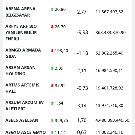
ARENA ARENA
20,80
2,77
11.367.407,32
BILGISAYAR
ARFYE ARF BIO
26,70
-9,98
YENILENEBILIR
363.483.870,90
ENERJI
ARMGD ARMADA
193,40
-1,18
62.802.265,40
GIDA
ARSAN ARSAN
3,39
2,11
16.984.590,11
HOLDING
ARTMS ARTEMIS
37,92
-0,73
19.401.728,92
HALI
ARZUM ARZUM EV
1,64
3,14
13.974.716,80
ALETLERI
1,70
ASELS ASELSAN
4.480.393.446,50
359,75
0,63
ASGYO ASCE GMYO
11.302.346,16
11,14