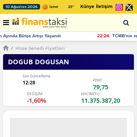
Künye
İletişim
10 Ağustos 2026
25
°
TCMB'nin rezervlerinde artan momentum devam ediyor
22:24
/
Hisse Senedi Fiyatları
DOGUB DOGUSAN
Son Güncelleme
FİYAT
12:28
79,75
DEĞİŞİM
HACİM(TL)
-1,60%
11.375.387,20