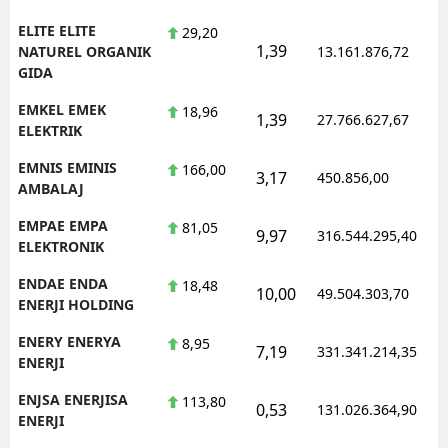
ELITE ELITE
29,20
1,39
NATUREL ORGANIK
13.161.876,72
GIDA
EMKEL EMEK
18,96
1,39
27.766.627,67
ELEKTRIK
EMNIS EMINIS
166,00
3,17
450.856,00
AMBALAJ
EMPAE EMPA
81,05
9,97
316.544.295,40
ELEKTRONIK
ENDAE ENDA
18,48
10,00
49.504.303,70
ENERJI HOLDING
ENERY ENERYA
8,95
7,19
331.341.214,35
ENERJI
ENJSA ENERJISA
113,80
0,53
131.026.364,90
ENERJI