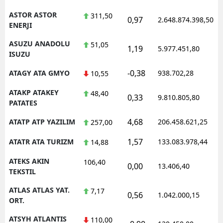
ASTOR ASTOR
311,50
0,97
2.648.874.398,50
ENERJI
ASUZU ANADOLU
51,05
1,19
5.977.451,80
ISUZU
-0,38
ATAGY ATA GMYO
938.702,28
10,55
ATAKP ATAKEY
48,40
0,33
9.810.805,80
PATATES
4,68
ATATP ATP YAZILIM
206.458.621,25
257,00
1,57
ATATR ATA TURIZM
133.083.978,44
14,88
ATEKS AKIN
106,40
0,00
13.406,40
TEKSTIL
ATLAS ATLAS YAT.
7,17
0,56
1.042.000,15
ORT.
ATSYH ATLANTIS
110,00