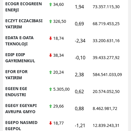
ECOGR ECOGREEN
34,60
1,94
73.357.115,30
ENERJI
ECZYT ECZACIBASI
326,50
0,69
68.719.453,25
YATIRIM
EDATA E-DATA
18,74
-2,34
33.200.631,16
TEKNOLOJI
EDIP EDIP
38,34
-0,10
39.433.277,92
GAYRIMENKUL
EFOR EFOR
20,24
2,38
584.541.033,09
YATIRIM
EGEEN EGE
5.305,00
0,62
20.574.052,50
ENDUSTRI
EGEGY EGEYAPI
29,66
0,88
8.462.981,72
AVRUPA GMYO
EGEPO NASMED
18,77
-1,21
12.839.243,31
EGEPOL