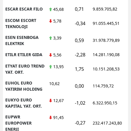
0,71
ESCAR ESCAR FILO
9.859.705,82
45,68
ESCOM ESCORT
5,78
-0,34
91.055.445,51
TEKNOLOJI
ESEN ESENBOGA
3,39
0,59
31.978.779,89
ELEKTRIK
-2,28
ETILR ETILER GIDA
14.281.190,08
5,56
ETYAT EURO TREND
13,95
1,75
10.151.208,53
YAT. ORT.
EUHOL EURO
10,62
0,00
114.759,72
YATIRIM HOLDING
EUKYO EURO
12,67
-1,02
6.322.950,15
KAPITAL YAT. ORT.
EUPWR
91,45
-0,27
EUROPOWER
232.417.243,80
ENERJI