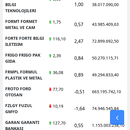
1,00
BILGI
38.017.090,00
TEKNOLOJILERI
FORMT FORMET
1,75
0,57
43.985.409,63
METAL VE CAM
FORTE FORTE BILGI
116,10
2,47
72.899.692,50
ILETISIM
FRIGO FRIGO PAK
2,39
0,84
50.270.115,71
GIDA
FRMPL FORMUL
36,08
0,89
49.294.833,40
PLASTIK VE METAL
FROTO FORD
77,70
-0,51
663.195.742,10
OTOSAN
FZLGY FUZUL
10,19
-1,64
74.946.545,84
GMYO
GARAN GARANTI
127,70
0,55
1.155.003.238,10
BANKASI