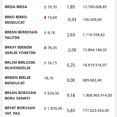
1,85
BRISA BRISA
12.769.608,85
79,70
BRKO BIRKO
10,60
-0,93
156.509,00
MENSUCAT
BRKSN BERKOSAN
8,18
2,63
1.116.558,82
YALITIM
BRKVY BIRIKIM
78,35
-2,00
15.864.186,05
VARLIK YONETIM
BRLSM BIRLESIM
16,15
0,25
18.619.516,97
MUHENDISLIK
BRMEN BIRLIK
18,10
0,00
689.682,40
MENSUCAT
BRSAN BORUSAN
624,50
9,18
1.908.963.414,00
BORU SANAYI
BRYAT BORUSAN
1.870,00
5,83
177.623.433,00
YAT. PAZ.