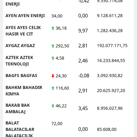
-0,42
9.550.714,08
ENERJI
0,00
AYEN AYEN ENERJI
9.128.611,28
34,00
AYES AYES CELIK
36,18
9,97
1.282.436,28
HASIR VE CIT
2,81
AYGAZ AYGAZ
192.077.171,75
292,50
AZTEK AZTEK
4,58
2,46
16.233.844,55
TEKNOLOJI
-0,08
BAGFS BAGFAS
3.092.930,82
24,30
BAHKM BAHADIR
116,60
2,91
20.625.927,20
KIMYA
BAKAB BAK
46,22
3,45
8.956.027,96
AMBALAJ
BALAT
72,00
0,00
BALATACILAR
85.608,00
BALATACILIK