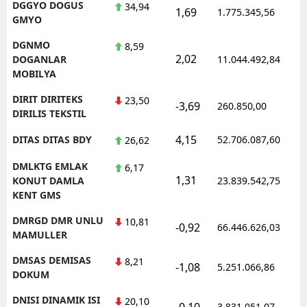
DGGYO DOGUS
34,94
1,69
1.775.345,56
GMYO
DGNMO
8,59
2,02
DOGANLAR
11.044.492,84
MOBILYA
DIRIT DIRITEKS
23,50
-3,69
260.850,00
DIRILIS TEKSTIL
4,15
DITAS DITAS BDY
52.706.087,60
26,62
DMLKTG EMLAK
6,17
1,31
KONUT DAMLA
23.839.542,75
KENT GMS
DMRGD DMR UNLU
10,81
-0,92
66.446.626,03
MAMULLER
DMSAS DEMISAS
8,21
-1,08
5.251.066,86
DOKUM
DNISI DINAMIK ISI
20,10
-0,10
3.831.051,07