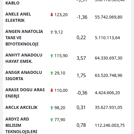
KABLO
ANELE ANEL
123,20
-1,36
55.742.069,80
ELEKTRIK
ANGEN ANATOLIA
9,12
0,22
TANI VE
5.110.113,64
BIYOTEKNOLOJI
ANHYT ANADOLU
115,90
3,57
64.330.697,30
HAYAT EMEK.
ANSGR ANADOLU
29,10
1,75
63.520.748,96
SIGORTA
ARASE DOGU ARAS
110,00
-0,36
4.424.606,20
ENERJI
0,31
ARCLK ARCELIK
35.627.931,05
98,20
ARDYZ ARD
77,90
0,78
BILISIM
112.246.003,75
TEKNOLOJILERI