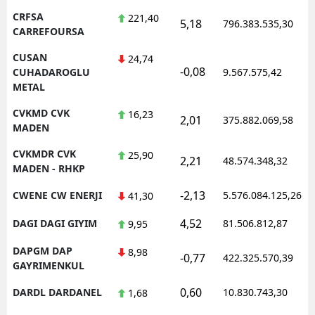
CRFSA
221,40
5,18
796.383.535,30
CARREFOURSA
CUSAN
24,74
-0,08
CUHADAROGLU
9.567.575,42
METAL
CVKMD CVK
16,23
2,01
375.882.069,58
MADEN
CVKMDR CVK
25,90
2,21
48.574.348,32
MADEN - RHKP
-2,13
CWENE CW ENERJI
5.576.084.125,26
41,30
4,52
DAGI DAGI GIYIM
81.506.812,87
9,95
DAPGM DAP
8,98
-0,77
422.325.570,39
GAYRIMENKUL
0,60
DARDL DARDANEL
10.830.743,30
1,68