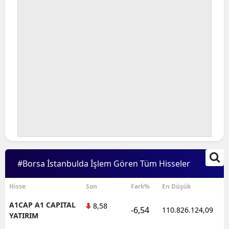
#Borsa İstanbulda İşlem Gören Tüm Hisseler
Hisse
Son
Fark%
En Düşük
A1CAP A1 CAPITAL
8,58
-6,54
110.826.124,09
YATIRIM