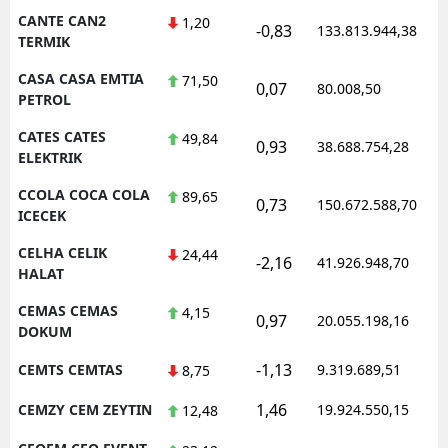
CANTE CAN2
1,20
-0,83
133.813.944,38
TERMIK
CASA CASA EMTIA
71,50
0,07
80.008,50
PETROL
CATES CATES
49,84
0,93
38.688.754,28
ELEKTRIK
CCOLA COCA COLA
89,65
0,73
150.672.588,70
ICECEK
CELHA CELIK
24,44
-2,16
41.926.948,70
HALAT
CEMAS CEMAS
4,15
0,97
20.055.198,16
DOKUM
-1,13
CEMTS CEMTAS
9.319.689,51
8,75
1,46
CEMZY CEM ZEYTIN
19.924.550,15
12,48