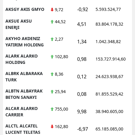
-0,92
AKSGY AKIS GMYO
5.593.524,77
9,72
AKSUE AKSU
44,52
4,51
83.804.178,32
ENERJI
AKYHO AKDENIZ
2,27
1,34
1.042.348,82
YATIRIM HOLDING
ALARK ALARKO
102,80
0,98
153.727.914,60
HOLDING
ALBRK ALBARAKA
8,36
0,12
24.623.938,67
TURK
ALBTN ALBAYRAK
25,94
0,08
81.855.529,42
BETON SANAYI
ALCAR ALARKO
755,00
9,98
38.940.605,00
CARRIER
ALCTL ALCATEL
162,80
-6,97
65.185.085,00
LUCENT TELETAS