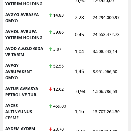
-0,90
120.450,00
YATIRIM HOLDING
AVGYO AVRASYA
14,83
2,28
24.294.000,97
GMYO
AVHOL AVRUPA
39,86
0,45
24.558.472,78
YATIRIM HOLDING
AVOD A.V.O.D GIDA
3,87
1,04
3.508.243,14
VE TARIM
AVPGY
52,55
1,45
AVRUPAKENT
8.951.966,50
GMYO
AVTUR AVRASYA
12,62
-0,94
1.506.786,53
PETROL VE TUR.
AYCES
459,00
1,16
ALTINYUNUS
15.707.264,50
CESME
AYDEM AYDEM
23,70