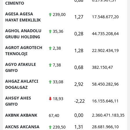
CIMENTO
AGESA AGESA
239,00
1,27
17.548.677,20
HAYAT EMEKLILIK
AGHOL ANADOLU
35,36
0,28
44.735.208,64
GRUBU HOLDING
AGROT AGROTECH
2,38
1,28
22.902.434,19
TEKNOLOJI
AGYO ATAKULE
7,38
0,68
382.150,47
GMYO
AHGAZ AHLATCI
33,08
2,92
58.450.282,96
DOGALGAZ
AHSGY AHES
18,93
-2,22
16.155.646,11
GMYO
0,00
AKBNK AKBANK
2.360.471.183,35
67,40
1,31
AKCNS AKCANSA
28.681.966,10
239,50