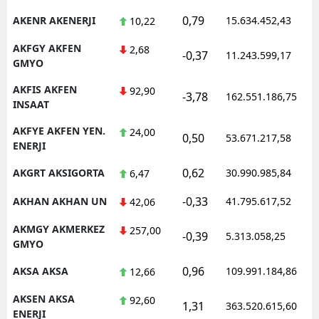
0,79
AKENR AKENERJI
15.634.452,43
10,22
AKFGY AKFEN
2,68
-0,37
11.243.599,17
GMYO
AKFIS AKFEN
92,90
-3,78
162.551.186,75
INSAAT
AKFYE AKFEN YEN.
24,00
0,50
53.671.217,58
ENERJI
0,62
AKGRT AKSIGORTA
30.990.985,84
6,47
-0,33
AKHAN AKHAN UN
41.795.617,52
42,06
AKMGY AKMERKEZ
257,00
-0,39
5.313.058,25
GMYO
0,96
AKSA AKSA
109.991.184,86
12,66
AKSEN AKSA
92,60
1,31
363.520.615,60
ENERJI