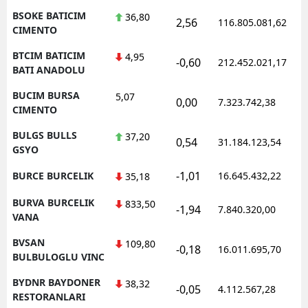
BSOKE BATICIM
36,80
2,56
116.805.081,62
CIMENTO
BTCIM BATICIM
4,95
-0,60
212.452.021,17
BATI ANADOLU
BUCIM BURSA
5,07
0,00
7.323.742,38
CIMENTO
BULGS BULLS
37,20
0,54
31.184.123,54
GSYO
-1,01
BURCE BURCELIK
16.645.432,22
35,18
BURVA BURCELIK
833,50
-1,94
7.840.320,00
VANA
BVSAN
109,80
-0,18
16.011.695,70
BULBULOGLU VINC
BYDNR BAYDONER
38,32
-0,05
4.112.567,28
RESTORANLARI