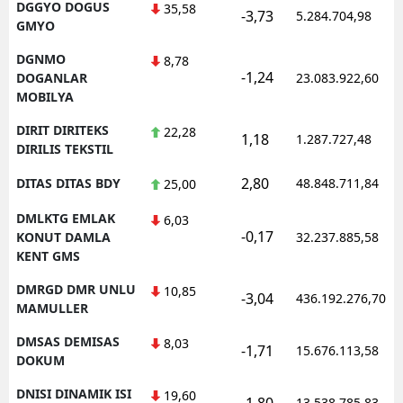
DGGYO DOGUS
35,58
-3,73
5.284.704,98
GMYO
DGNMO
8,78
-1,24
DOGANLAR
23.083.922,60
MOBILYA
DIRIT DIRITEKS
22,28
1,18
1.287.727,48
DIRILIS TEKSTIL
2,80
DITAS DITAS BDY
48.848.711,84
25,00
DMLKTG EMLAK
6,03
-0,17
KONUT DAMLA
32.237.885,58
KENT GMS
DMRGD DMR UNLU
10,85
-3,04
436.192.276,70
MAMULLER
DMSAS DEMISAS
8,03
-1,71
15.676.113,58
DOKUM
DNISI DINAMIK ISI
19,60
-1,80
13.538.785,83