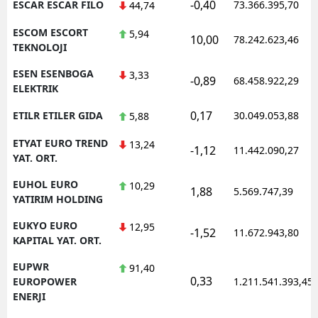
-0,40
ESCAR ESCAR FILO
73.366.395,70
44,74
ESCOM ESCORT
5,94
10,00
78.242.623,46
TEKNOLOJI
ESEN ESENBOGA
3,33
-0,89
68.458.922,29
ELEKTRIK
0,17
ETILR ETILER GIDA
30.049.053,88
5,88
ETYAT EURO TREND
13,24
-1,12
11.442.090,27
YAT. ORT.
EUHOL EURO
10,29
1,88
5.569.747,39
YATIRIM HOLDING
EUKYO EURO
12,95
-1,52
11.672.943,80
KAPITAL YAT. ORT.
EUPWR
91,40
0,33
EUROPOWER
1.211.541.393,45
ENERJI