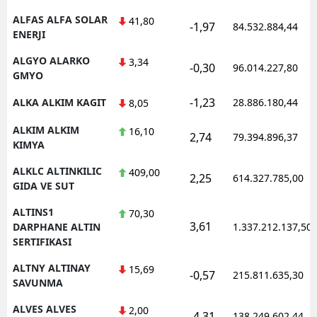
ALFAS ALFA SOLAR
41,80
-1,97
84.532.884,44
ENERJI
ALGYO ALARKO
3,34
-0,30
96.014.227,80
GMYO
-1,23
ALKA ALKIM KAGIT
28.886.180,44
8,05
ALKIM ALKIM
16,10
2,74
79.394.896,37
KIMYA
ALKLC ALTINKILIC
409,00
2,25
614.327.785,00
GIDA VE SUT
ALTINS1
70,30
3,61
DARPHANE ALTIN
1.337.212.137,50
SERTIFIKASI
ALTNY ALTINAY
15,69
-0,57
215.811.635,30
SAVUNMA
ALVES ALVES
2,00
-4,31
138.249.602,44