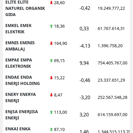
ELITE ELITE
28,60
-0,42
NATUREL ORGANIK
19.249.777,22
GIDA
EMKEL EMEK
18,36
0,33
61.767.614,31
ELEKTRIK
EMNIS EMINIS
164,90
-4,13
1.396.758,20
AMBALAJ
EMPAE EMPA
69,15
9,94
754.405.767,00
ELEKTRONIK
ENDAE ENDA
15,22
-0,46
23.337.651,29
ENERJI HOLDING
ENERY ENERYA
8,47
-3,20
252.567.548,28
ENERJI
ENJSA ENERJISA
113,00
3,20
614.159.697,00
ENERJI
ENKAI ENKA
87,10
1,46
1.344.515.113,70