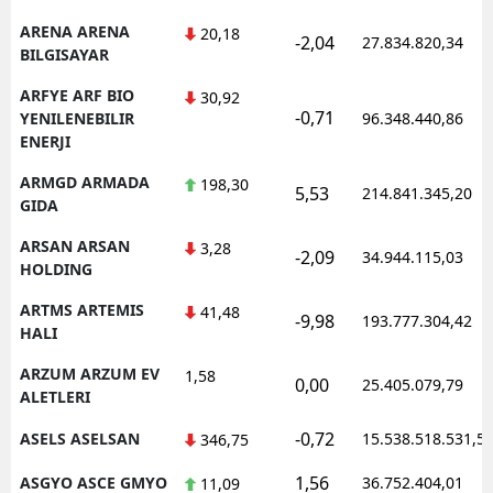
ARENA ARENA
20,18
-2,04
27.834.820,34
BILGISAYAR
ARFYE ARF BIO
30,92
-0,71
YENILENEBILIR
96.348.440,86
ENERJI
ARMGD ARMADA
198,30
5,53
214.841.345,20
GIDA
ARSAN ARSAN
3,28
-2,09
34.944.115,03
HOLDING
ARTMS ARTEMIS
41,48
-9,98
193.777.304,42
HALI
ARZUM ARZUM EV
1,58
0,00
25.405.079,79
ALETLERI
-0,72
ASELS ASELSAN
15.538.518.531,5
346,75
1,56
ASGYO ASCE GMYO
36.752.404,01
11,09