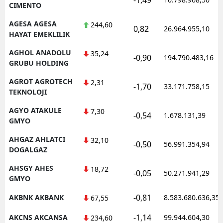
CIMENTO
AGESA AGESA
244,60
0,82
26.964.955,10
HAYAT EMEKLILIK
AGHOL ANADOLU
35,24
-0,90
194.790.483,16
GRUBU HOLDING
AGROT AGROTECH
2,31
-1,70
33.171.758,15
TEKNOLOJI
AGYO ATAKULE
7,30
-0,54
1.678.131,39
GMYO
AHGAZ AHLATCI
32,10
-0,50
56.991.354,94
DOGALGAZ
AHSGY AHES
18,72
-0,05
50.271.941,29
GMYO
-0,81
AKBNK AKBANK
8.583.680.636,35
67,55
-1,14
AKCNS AKCANSA
99.944.604,30
234,60