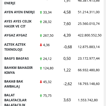
1,91
46.381.415,66
ENERJI
4,58
AYEN AYEN ENERJI
51.214.311,00
33,34
AYES AYES CELIK
28,32
7,60
25.560.010,74
HASIR VE CIT
4,39
AYGAZ AYGAZ
422.800.552,50
267,50
AZTEK AZTEK
4,36
-0,68
12.875.883,14
TEKNOLOJI
0,50
BAGFS BAGFAS
23.172.977,44
24,12
BAHKM BAHADIR
124,80
1,22
66.932.480,80
KIMYA
BAKAB BAK
45,32
-2,62
18.793.148,60
AMBALAJ
BALAT
75,75
3,63
BALATACILAR
1.553.742,80
BALATACILIK