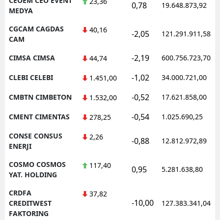
CEOEM CEO EVENT
23,36
0,78
19.648.873,92
MEDYA
CGCAM CAGDAS
40,16
-2,05
121.291.911,58
CAM
-2,19
CIMSA CIMSA
600.756.723,70
44,74
-1,02
CLEBI CELEBI
34.000.721,00
1.451,00
-0,52
CMBTN CIMBETON
17.621.858,00
1.532,00
-0,54
CMENT CIMENTAS
1.025.690,25
278,25
CONSE CONSUS
2,26
-0,88
12.812.972,89
ENERJI
COSMO COSMOS
117,40
0,95
5.281.638,80
YAT. HOLDING
CRDFA
37,82
-10,00
CREDITWEST
127.383.341,04
FAKTORING