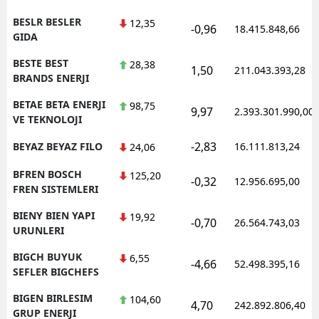
BESLR BESLER
12,35
-0,96
18.415.848,66
GIDA
BESTE BEST
28,38
1,50
211.043.393,28
BRANDS ENERJI
BETAE BETA ENERJI
98,75
9,97
2.393.301.990,00
VE TEKNOLOJI
-2,83
BEYAZ BEYAZ FILO
16.111.813,24
24,06
BFREN BOSCH
125,20
-0,32
12.956.695,00
FREN SISTEMLERI
BIENY BIEN YAPI
19,92
-0,70
26.564.743,03
URUNLERI
BIGCH BUYUK
6,55
-4,66
52.498.395,16
SEFLER BIGCHEFS
BIGEN BIRLESIM
104,60
4,70
242.892.806,40
GRUP ENERJI