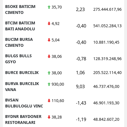
BSOKE BATICIM
35,70
2,23
275.444.617,96
CIMENTO
BTCIM BATICIM
4,92
-0,40
541.052.284,13
BATI ANADOLU
BUCIM BURSA
5,04
-0,40
10.881.190,45
CIMENTO
BULGS BULLS
38,06
-0,78
128.319.248,96
GSYO
1,06
BURCE BURCELIK
205.522.114,40
38,00
BURVA BURCELIK
930,00
9,03
46.737.476,00
VANA
BVSAN
110,60
-1,43
46.901.193,30
BULBULOGLU VINC
BYDNR BAYDONER
38,28
-1,19
48.842.607,20
RESTORANLARI