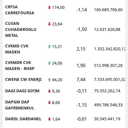
CRFSA
174,00
-1,14
160.689.706,60
CARREFOURSA
CUSAN
23,64
-1,50
CUHADAROGLU
12.631.626,88
METAL
CVKMD CVK
15,21
2,15
1.332.342.820,12
MADEN
CVKMDR CVK
24,06
1,90
512.998.307,28
MADEN - RHKP
7,44
CWENE CW ENERJI
7.533.695.001,02
44,20
-0,11
DAGI DAGI GIYIM
75.552.262,74
9,36
DAPGM DAP
8,60
-1,15
499.786.548,33
GAYRIMENKUL
-0,61
DARDL DARDANEL
30.545.441,19
1,64