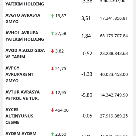
-3,36
3.604.307,00
YATIRIM HOLDING
AVGYO AVRASYA
13,87
3,51
17.341.856,81
GMYO
AVHOL AVRUPA
37,58
1,84
68.179.707,84
YATIRIM HOLDING
AVOD A.V.O.D GIDA
3,82
-0,52
23.238.843,63
VE TARIM
AVPGY
51,75
-1,33
AVRUPAKENT
40.023.458,00
GMYO
AVTUR AVRASYA
12,95
-5,89
14.342.749,90
PETROL VE TUR.
AYCES
464,00
-0,05
ALTINYUNUS
27.919.889,25
CESME
AYDEM AYDEM
23,50