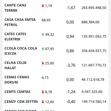
CANTE CAN2
1,18
-1,67
263.695.448,50
TERMIK
CASA CASA EMTIA
68,95
0,00
888.384,00
PETROL
CATES CATES
49,32
0,94
135.951.092,75
ELEKTRIK
CCOLA COCA COLA
87,95
0,86
356.434.937,75
ICECEK
CELHA CELIK
25,60
-3,76
121.667.770,72
HALAT
CEMAS CEMAS
4,15
0,00
46.112.618,78
DOKUM
-1,24
CEMTS CEMTAS
9.547.325,60
8,78
-0,40
CEMZY CEM ZEYTIN
149.714.580,14
12,60