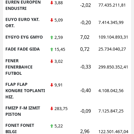
EUREN EUROPEN
3,88
-2,02
77.435.211,81
ENDUSTRI
EUYO EURO YAT.
5,09
-0,20
7.414.345,99
ORT.
7,02
EYGYO EYG GMYO
109.104.893,31
2,59
0,72
FADE FADE GIDA
25.734.040,27
15,45
FENER
3,02
-0,33
FENERBAHCE
299.850.352,41
FUTBOL
FLAP FLAP
9,91
-0,40
KONGRE TOPLANTI
4.108.042,56
HIZ.
FMIZP F-M IZMIT
283,75
-0,09
7.125.847,25
PISTON
FONET FONET
5,22
2,96
BILGI
122.501.467,04