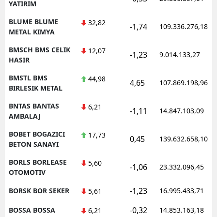
YATIRIM
BLUME BLUME
32,82
-1,74
109.336.276,18
METAL KIMYA
BMSCH BMS CELIK
12,07
-1,23
9.014.133,27
HASIR
BMSTL BMS
44,98
4,65
107.869.198,96
BIRLESIK METAL
BNTAS BANTAS
6,21
-1,11
14.847.103,09
AMBALAJ
BOBET BOGAZICI
17,73
0,45
139.632.658,10
BETON SANAYI
BORLS BORLEASE
5,60
-1,06
23.332.096,45
OTOMOTIV
-1,23
BORSK BOR SEKER
16.995.433,71
5,61
-0,32
BOSSA BOSSA
14.853.163,18
6,21