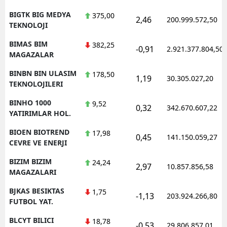
BIGTK BIG MEDYA
375,00
2,46
200.999.572,50
TEKNOLOJI
BIMAS BIM
382,25
-0,91
2.921.377.804,50
MAGAZALAR
BINBN BIN ULASIM
178,50
1,19
30.305.027,20
TEKNOLOJILERI
BINHO 1000
9,52
0,32
342.670.607,22
YATIRIMLAR HOL.
BIOEN BIOTREND
17,98
0,45
141.150.059,27
CEVRE VE ENERJI
BIZIM BIZIM
24,24
2,97
10.857.856,58
MAGAZALARI
BJKAS BESIKTAS
1,75
-1,13
203.924.266,80
FUTBOL YAT.
BLCYT BILICI
18,78
-0,53
29.806.857,01