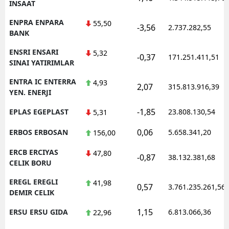
INSAAT
ENPRA ENPARA
55,50
-3,56
2.737.282,55
BANK
ENSRI ENSARI
5,32
-0,37
171.251.411,51
SINAI YATIRIMLAR
ENTRA IC ENTERRA
4,93
2,07
315.813.916,39
YEN. ENERJI
-1,85
EPLAS EGEPLAST
23.808.130,54
5,31
0,06
ERBOS ERBOSAN
5.658.341,20
156,00
ERCB ERCIYAS
47,80
-0,87
38.132.381,68
CELIK BORU
EREGL EREGLI
41,98
0,57
3.761.235.261,56
DEMIR CELIK
1,15
ERSU ERSU GIDA
6.813.066,36
22,96