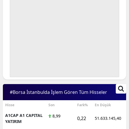
#Borsa İstanbulda İşlem Gören Tüm Hisseler
Hisse
Son
Fark%
En Düşük
A1CAP A1 CAPITAL
8,99
0,22
51.633.145,40
YATIRIM