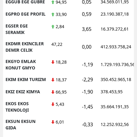
0,05
EGGUB EGE GUBRE
34.569.011,95
94,95
0,59
EGPRO EGE PROFIL
23.190.387,18
33,90
EGSER EGE
2,84
3,65
16.379.272,61
SERAMIK
EKDMR EKINCILER
47,22
0,00
412.933.758,24
DEMIR CELIK
EKGYO EMLAK
18,28
-1,19
1.729.193.736,56
KONUT GMYO
-2,29
EKIM EKIM TURIZM
350.452.965,18
18,37
-1,90
EKIZ EKIZ KIMYA
378.453,95
66,95
EKOS EKOS
5,43
-1,45
35.664.191,35
TEKNOLOJI
EKSUN EKSUN
6,01
-0,33
12.252.932,56
GIDA