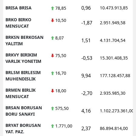
0,96
BRISA BRISA
10.473.913,85
78,85
BRKO BIRKO
10,50
-1,87
2.951.949,58
MENSUCAT
BRKSN BERKOSAN
8,07
1,51
4.131.704,54
YALITIM
BRKVY BIRIKIM
75,50
-0,53
15.301.408,35
VARLIK YONETIM
BRLSM BIRLESIM
16,70
9,94
177.128.457,88
MUHENDISLIK
BRMEN BIRLIK
18,00
-2,70
2.935.985,30
MENSUCAT
BRSAN BORUSAN
575,50
4,16
1.102.273.361,00
BORU SANAYI
BRYAT BORUSAN
1.771,00
2,37
86.894.814,00
YAT. PAZ.