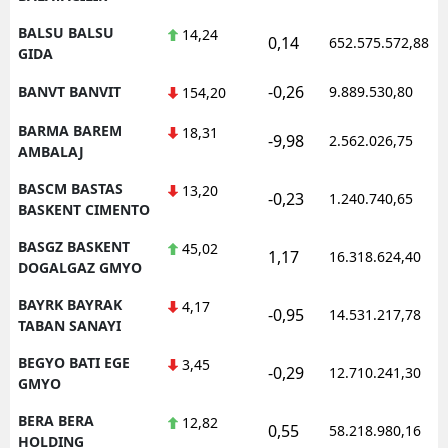
BALSU BALSU
14,24
0,14
652.575.572,88
GIDA
-0,26
BANVT BANVIT
9.889.530,80
154,20
BARMA BAREM
18,31
-9,98
2.562.026,75
AMBALAJ
BASCM BASTAS
13,20
-0,23
1.240.740,65
BASKENT CIMENTO
BASGZ BASKENT
45,02
1,17
16.318.624,40
DOGALGAZ GMYO
BAYRK BAYRAK
4,17
-0,95
14.531.217,78
TABAN SANAYI
BEGYO BATI EGE
3,45
-0,29
12.710.241,30
GMYO
BERA BERA
12,82
0,55
58.218.980,16
HOLDING