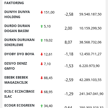
FAKTORING
DUNYH DUNYA
151,00
-2,58
59.540.187,50
HOLDING
DURDO DURAN
5,10
2,00
10.159.299,50
DOGAN BASIM
DURKN DURUKAN
19,02
8,07
38.568.732,06
SEKERLEME
-1,18
DYOBY DYO BOYA
12.450.711,27
12,61
DZGYO DENIZ
7,10
-1,53
6.220.973,90
GMYO
EBEBK EBEBEK
88,45
-2,59
42.289.103,55
MAGAZACILIK
ECILC ECZACIBASI
68,95
-1,29
241.347.041,90
ILAC
ECOGR ECOGREEN
34,40
0,64
250.303.323,32