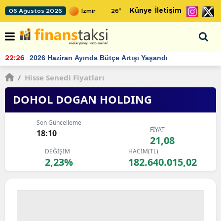
Künye
İletişim
06 Ağustos 2026
26
°
TCMB'nin rezervlerinde artan momentum devam ediyor
22:24
/
Hisse Senedi Fiyatları
DOHOL DOGAN HOLDING
Son Güncelleme
FİYAT
18:10
21,08
DEĞİŞİM
HACİM(TL)
2,23%
182.640.015,02