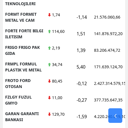
TEKNOLOJILERI
FORMT FORMET
1,74
-1,14
21.576.060,66
METAL VE CAM
FORTE FORTE BILGI
114,60
1,51
141.876.972,20
ILETISIM
FRIGO FRIGO PAK
2,19
1,39
83.206.474,72
GIDA
FRMPL FORMUL
34,74
5,40
171.639.124,70
PLASTIK VE METAL
FROTO FORD
80,45
-0,12
2.427.314.579,15
OTOSAN
FZLGY FUZUL
11,00
-0,27
377.735.647,35
GMYO
GARAN GARANTI
129,70
-1,59
4.220.240.819,10
BANKASI