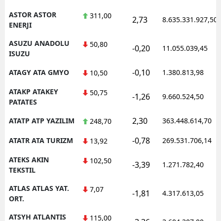
ASTOR ASTOR
311,00
2,73
8.635.331.927,50
ENERJI
ASUZU ANADOLU
50,80
-0,20
11.055.039,45
ISUZU
-0,10
ATAGY ATA GMYO
1.380.813,98
10,50
ATAKP ATAKEY
50,75
-1,26
9.660.524,50
PATATES
2,30
ATATP ATP YAZILIM
363.448.614,70
248,70
-0,78
ATATR ATA TURIZM
269.531.706,14
13,92
ATEKS AKIN
102,50
-3,39
1.271.782,40
TEKSTIL
ATLAS ATLAS YAT.
7,07
-1,81
4.317.613,05
ORT.
ATSYH ATLANTIS
115,00