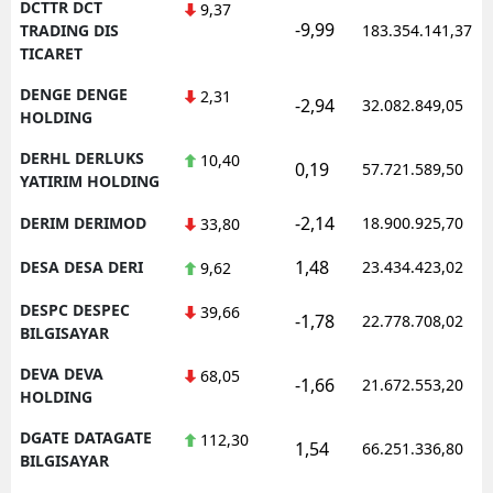
DCTTR DCT
9,37
-9,99
TRADING DIS
183.354.141,37
TICARET
DENGE DENGE
2,31
-2,94
32.082.849,05
HOLDING
DERHL DERLUKS
10,40
0,19
57.721.589,50
YATIRIM HOLDING
-2,14
DERIM DERIMOD
18.900.925,70
33,80
1,48
DESA DESA DERI
23.434.423,02
9,62
DESPC DESPEC
39,66
-1,78
22.778.708,02
BILGISAYAR
DEVA DEVA
68,05
-1,66
21.672.553,20
HOLDING
DGATE DATAGATE
112,30
1,54
66.251.336,80
BILGISAYAR