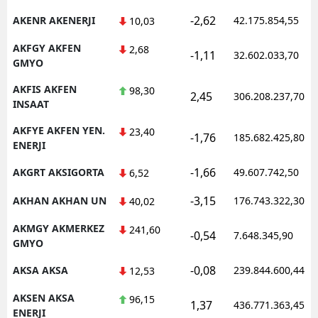
-2,62
AKENR AKENERJI
42.175.854,55
10,03
AKFGY AKFEN
2,68
-1,11
32.602.033,70
GMYO
AKFIS AKFEN
98,30
2,45
306.208.237,70
INSAAT
AKFYE AKFEN YEN.
23,40
-1,76
185.682.425,80
ENERJI
-1,66
AKGRT AKSIGORTA
49.607.742,50
6,52
-3,15
AKHAN AKHAN UN
176.743.322,30
40,02
AKMGY AKMERKEZ
241,60
-0,54
7.648.345,90
GMYO
-0,08
AKSA AKSA
239.844.600,44
12,53
AKSEN AKSA
96,15
1,37
436.771.363,45
ENERJI