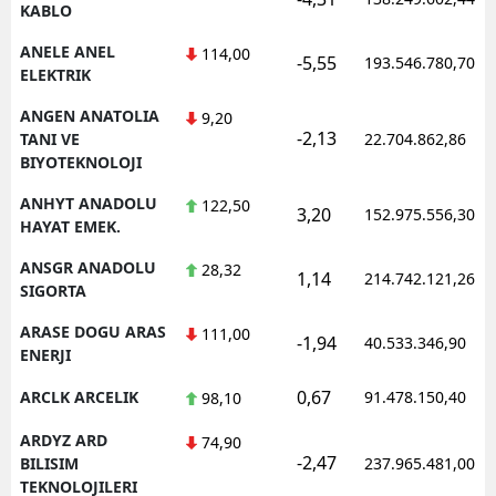
KABLO
ANELE ANEL
114,00
-5,55
193.546.780,70
ELEKTRIK
ANGEN ANATOLIA
9,20
-2,13
TANI VE
22.704.862,86
BIYOTEKNOLOJI
ANHYT ANADOLU
122,50
3,20
152.975.556,30
HAYAT EMEK.
ANSGR ANADOLU
28,32
1,14
214.742.121,26
SIGORTA
ARASE DOGU ARAS
111,00
-1,94
40.533.346,90
ENERJI
0,67
ARCLK ARCELIK
91.478.150,40
98,10
ARDYZ ARD
74,90
-2,47
BILISIM
237.965.481,00
TEKNOLOJILERI