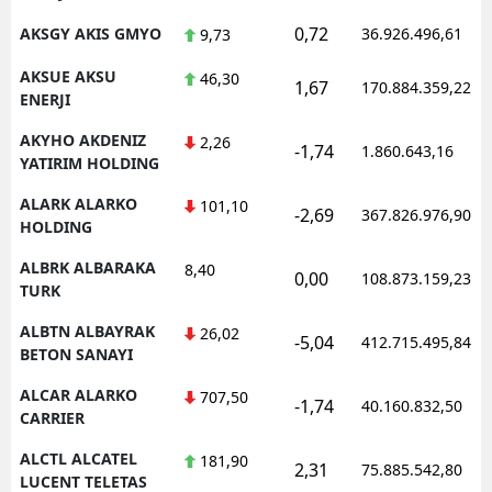
0,72
AKSGY AKIS GMYO
36.926.496,61
9,73
AKSUE AKSU
46,30
1,67
170.884.359,22
ENERJI
AKYHO AKDENIZ
2,26
-1,74
1.860.643,16
YATIRIM HOLDING
ALARK ALARKO
101,10
-2,69
367.826.976,90
HOLDING
ALBRK ALBARAKA
8,40
0,00
108.873.159,23
TURK
ALBTN ALBAYRAK
26,02
-5,04
412.715.495,84
BETON SANAYI
ALCAR ALARKO
707,50
-1,74
40.160.832,50
CARRIER
ALCTL ALCATEL
181,90
2,31
75.885.542,80
LUCENT TELETAS