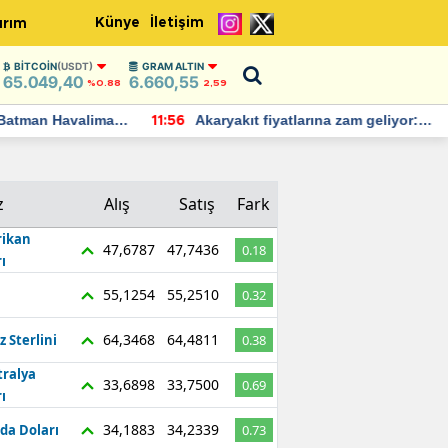
Künye
İletişim
ırım
BITCOIN
(USDT)
GRAM ALTIN
65.049,40
6.660,55
%0.88
2,59
Batman Havalimanı
Akaryakıt fiyatlarına zam geliyor:
11:56
 açıklamalarda
Yeni tarih açıklandı
z
Alış
Satış
Fark
ikan
47,6787
47,7436
0.18
ı
55,1254
55,2510
0.32
64,3468
64,4811
z Sterlini
0.38
tralya
33,6898
33,7500
0.69
ı
34,1883
34,2339
da Doları
0.73