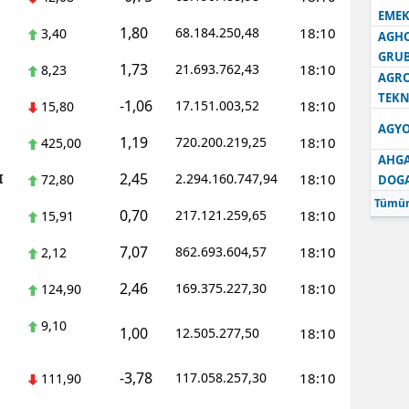
EMEK
1,80
68.184.250,48
18:10
3,40
AGH
GRU
1,73
21.693.762,43
18:10
8,23
AGRO
TEKN
-1,06
17.151.003,52
18:10
15,80
AGYO
1,19
720.200.219,25
18:10
425,00
AHGA
2,45
I
2.294.160.747,94
18:10
72,80
DOG
Tümün
0,70
217.121.259,65
18:10
15,91
7,07
862.693.604,57
18:10
2,12
2,46
169.375.227,30
18:10
124,90
9,10
1,00
12.505.277,50
18:10
-3,78
117.058.257,30
18:10
111,90