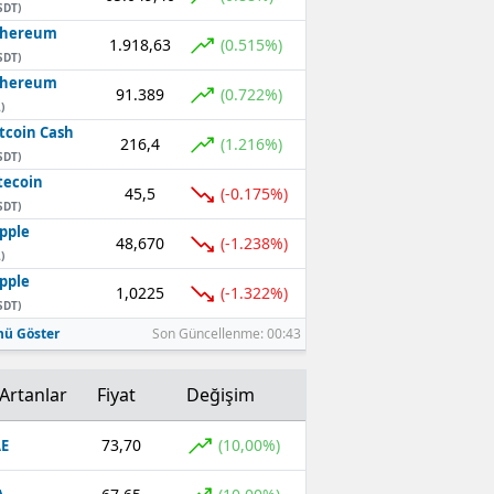
SDT)
thereum
1.918,63
(0.515%)
SDT)
thereum
91.389
(0.722%)
)
tcoin Cash
216,4
(1.216%)
SDT)
tecoin
45,5
(-0.175%)
SDT)
pple
48,670
(-1.238%)
)
pple
1,0225
(-1.322%)
SDT)
ü Göster
Son Güncellenme: 00:43
Artanlar
Fiyat
Değişim
73,70
(10,00%)
E