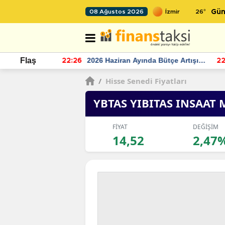
26
°
08 Ağustos 2026
Gün
r seviyesinin
2026 Haziran Ayında Bütçe Artışı
Flaş
22:26
22
Yaşandı
/
Hisse Senedi Fiyatları
YBTAS YIBITAS INSAAT
FİYAT
DEĞİŞİM
14,52
2,47