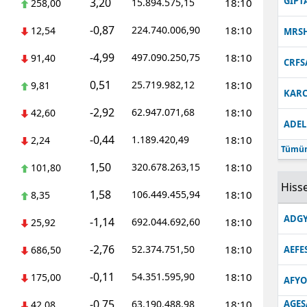
GIPT
3,20
15.894.575,15
18:10
258,00
-0,87
224.740.006,90
18:10
12,54
MRS
-4,99
497.090.250,75
18:10
91,40
CRFS
0,51
25.719.982,12
18:10
9,81
KARC
-2,92
62.947.071,68
18:10
42,60
ADEL
-0,44
1.189.420,49
18:10
2,24
Tümün
1,50
320.678.263,15
18:10
101,80
Hisse
1,58
106.449.455,94
18:10
8,35
ADGY
-1,14
692.044.692,60
18:10
25,92
-2,76
52.374.751,50
18:10
686,50
AEFE
-0,11
54.351.595,90
18:10
175,00
AFYO
-0,75
63.190.488,98
18:10
AGES
42,08