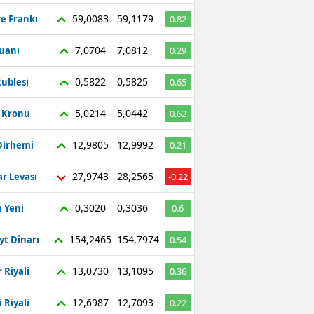
59,0083
59,1179
re Frankı
0.82
7,0704
7,0812
Yuanı
0.29
0,5822
0,5825
ublesi
0.65
5,0214
5,0442
ç Kronu
0.62
12,9805
12,9992
Dirhemi
0.21
27,9743
28,2565
r Levası
-0.22
0,3020
0,3036
 Yeni
0.6
154,2465
154,7974
yt Dinarı
0.54
13,0730
13,1095
 Riyali
0.36
12,6987
12,7093
 Riyali
0.22