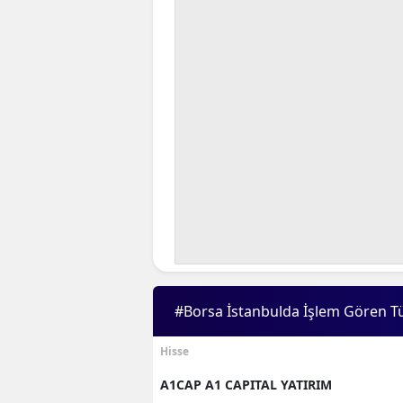
#Borsa İstanbulda İşlem Gören T
Hisse
A1CAP A1 CAPITAL YATIRIM