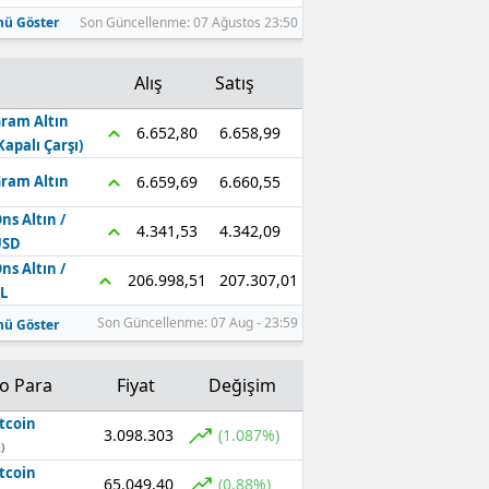
ü Göster
Son Güncellenme: 07 Ağustos 23:50
Alış
Satış
ram Altın
6.658,99
6.652,80
Kapalı Çarşı)
6.660,55
6.659,69
ram Altın
ns Altın /
4.342,09
4.341,53
USD
ns Altın /
207.307,01
206.998,51
L
Son Güncellenme: 07 Aug - 23:59
ü Göster
to Para
Fiyat
Değişim
tcoin
3.098.303
(1.087%)
)
tcoin
65.049,40
(0.88%)