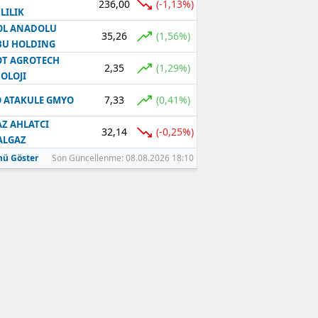
236,00
(-1,13%)
LILIK
OL ANADOLU
35,26
(1,56%)
BU HOLDING
T AGROTECH
2,35
(1,29%)
OLOJI
7,33
(0,41%)
 ATAKULE GMYO
Z AHLATCI
32,14
(-0,25%)
ALGAZ
ü Göster
Son Güncellenme: 08.08.2026 18:10