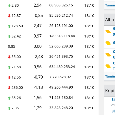
2,94
68.908.325,15
18:10
2,80
Tümün
-0,85
85.536.212,74
18:10
12,87
Altın
2,47
26.128.191,00
18:10
128,50
G
(
9,97
149.318.118,44
18:10
32,42
G
0,00
52.065.239,39
18:10
0,85
O
-2,48
36.451.393,75
18:10
55,00
O
0,56
634.480.253,24
18:10
21,58
T
-0,79
Tümün
7.770.628,92
18:10
12,56
-1,13
49.260.444,90
18:10
236,00
Krip
1,56
71.553.130,84
18:10
35,26
Bi
(TL
1,29
33.828.248,20
18:10
2,35
Bi