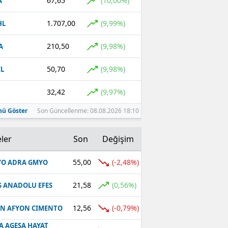
67,65
(10,00%)
A
1.707,00
(9,99%)
HL
210,50
(9,98%)
A
50,70
(9,98%)
L
32,42
(9,97%)
ü Göster
Son Güncellenme: 08.08.2026 18:10
ler
Son
Değişim
55,00
(-2,48%)
O ADRA GMYO
21,58
(0,56%)
S ANADOLU EFES
12,56
(-0,79%)
N AFYON CIMENTO
A AGESA HAYAT