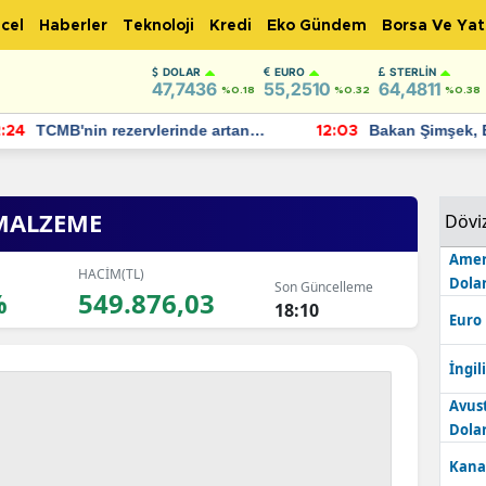
cel
Haberler
Teknoloji
Kredi
Eko Gündem
Borsa Ve Yat
DOLAR
EURO
STERLIN
47,7436
55,2510
64,4811
%0.18
%0.32
%0.38
TCMB'nin rezervlerinde artan
Bakan Şimşek, 
:24
12:03
momentum devam ediyor
için umut verici
bulundu
 MALZEME
Dövi
Amer
HACİM(TL)
Dolar
Son Güncelleme
%
549.876,03
18:10
Euro
İngili
Avus
Dolar
Kana