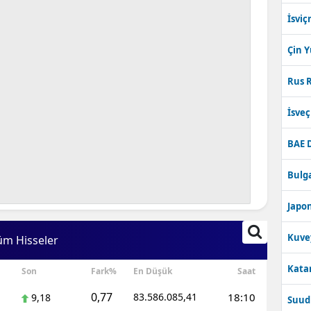
İsviç
Çin 
Rus R
İsve
BAE 
Bulga
Japon
Kuve
üm Hisseler
Katar
Son
Fark%
En Düşük
Saat
0,77
83.586.085,41
18:10
9,18
Suudi