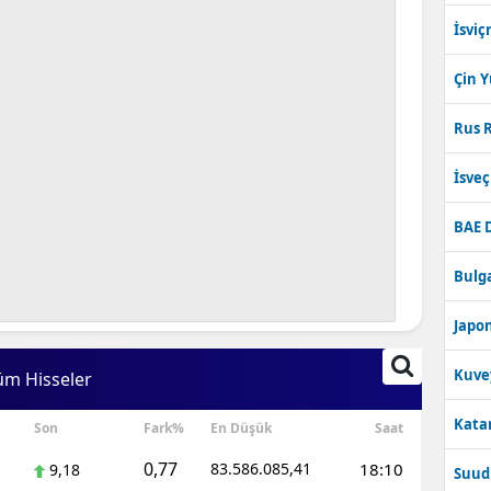
İsviç
Çin 
Rus R
İsve
BAE 
Bulga
Japon
Kuve
üm Hisseler
Katar
Son
Fark%
En Düşük
Saat
0,77
83.586.085,41
18:10
9,18
Suudi