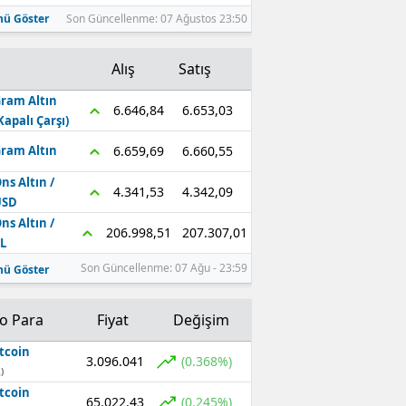
ü Göster
Son Güncellenme: 07 Ağustos 23:50
Alış
Satış
ram Altın
6.653,03
6.646,84
Kapalı Çarşı)
6.660,55
6.659,69
ram Altın
ns Altın /
4.342,09
4.341,53
USD
ns Altın /
207.307,01
206.998,51
L
Son Güncellenme: 07 Ağu - 23:59
ü Göster
to Para
Fiyat
Değişim
tcoin
3.096.041
(0.368%)
)
tcoin
65.022,43
(0.245%)