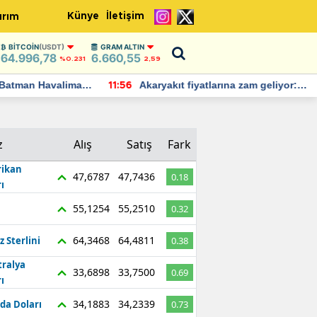
Künye
İletişim
ırım
BITCOIN
(USDT)
GRAM ALTIN
64.996,78
6.660,55
%0.231
2,59
Batman Havalimanı
Akaryakıt fiyatlarına zam geliyor:
11:56
 açıklamalarda
Yeni tarih açıklandı
z
Alış
Satış
Fark
ikan
47,6787
47,7436
0.18
ı
55,1254
55,2510
0.32
64,3468
64,4811
z Sterlini
0.38
tralya
33,6898
33,7500
0.69
ı
34,1883
34,2339
da Doları
0.73