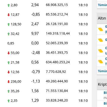
2,94
68.908.325,15
18:10
2,80
Tümün
-0,85
85.536.212,74
18:10
12,87
Altın
2,47
26.128.191,00
18:10
128,50
G
(
9,97
149.318.118,44
18:10
32,42
G
0,00
52.065.239,39
18:10
0,85
O
-2,48
36.451.393,75
18:10
55,00
O
0,56
634.480.253,24
18:10
21,58
T
-0,79
Tümün
7.770.628,92
18:10
12,56
-1,13
49.260.444,90
18:10
236,00
Krip
1,56
71.553.130,84
18:10
35,26
Bi
(TL
1,29
33.828.248,20
18:10
2,35
Bi