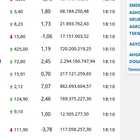
EMEK
1,80
68.184.250,48
18:10
3,40
AGH
GRU
1,73
21.693.762,43
18:10
8,23
AGRO
TEKN
-1,06
17.151.003,52
18:10
15,80
AGYO
1,19
720.200.219,25
18:10
425,00
AHGA
2,45
I
2.294.160.747,94
18:10
72,80
DOG
Tümün
0,70
217.121.259,65
18:10
15,91
7,07
862.693.604,57
18:10
2,12
2,46
169.375.227,30
18:10
124,90
9,10
1,00
12.505.277,50
18:10
-3,78
117.058.257,30
18:10
111,90