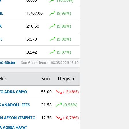
67,65
(10,00%)
A
1.707,00
(9,99%)
HL
210,50
(9,98%)
A
50,70
(9,98%)
L
32,42
(9,97%)
ü Göster
Son Güncellenme: 08.08.2026 18:10
ler
Son
Değişim
55,00
(-2,48%)
O ADRA GMYO
21,58
(0,56%)
S ANADOLU EFES
12,56
(-0,79%)
N AFYON CIMENTO
A AGESA HAYAT