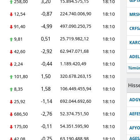
GIPT
3,20
15.894.575,15
18:10
258,00
-0,87
224.740.006,90
18:10
12,54
MRS
-4,99
497.090.250,75
18:10
91,40
CRFS
0,51
25.719.982,12
18:10
9,81
KARC
-2,92
62.947.071,68
18:10
42,60
ADEL
-0,44
1.189.420,49
18:10
2,24
Tümün
1,50
320.678.263,15
18:10
101,80
Hisse
1,58
106.449.455,94
18:10
8,35
ADGY
-1,14
692.044.692,60
18:10
25,92
-2,76
52.374.751,50
18:10
686,50
AEFE
-0,11
54.351.595,90
18:10
175,00
AFYO
-0,75
63.190.488,98
18:10
AGES
42,08