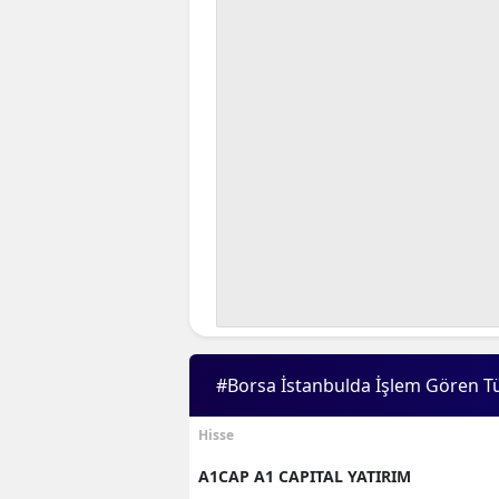
#Borsa İstanbulda İşlem Gören T
Hisse
A1CAP A1 CAPITAL YATIRIM