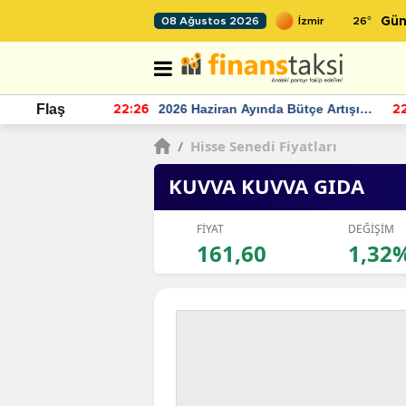
26
°
08 Ağustos 2026
Gün
r seviyesinin
2026 Haziran Ayında Bütçe Artışı
Flaş
22:26
22
Yaşandı
/
Hisse Senedi Fiyatları
KUVVA KUVVA GIDA
FİYAT
DEĞİŞİM
161,60
1,32