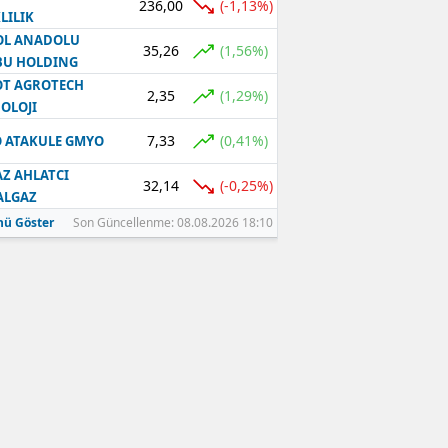
236,00
(-1,13%)
LILIK
OL ANADOLU
35,26
(1,56%)
BU HOLDING
T AGROTECH
2,35
(1,29%)
OLOJI
7,33
(0,41%)
 ATAKULE GMYO
Z AHLATCI
32,14
(-0,25%)
ALGAZ
ü Göster
Son Güncellenme: 08.08.2026 18:10