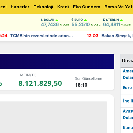
cel
Haberler
Teknoloji
Kredi
Eko Gündem
Borsa Ve Yat
DOLAR
EURO
STERLIN
47,7436
55,2510
64,4811
%0.18
%0.32
%0.38
TCMB'nin rezervlerinde artan
Bakan Şimşek, 
:24
12:03
momentum devam ediyor
için umut verici
bulundu
Dövi
Amer
HACİM(TL)
Dolar
Son Güncelleme
%
8.121.829,50
18:10
Euro
İngili
Avus
Dolar
Kana