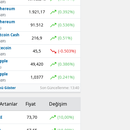
SDT)
thereum
1.921,17
(0.392%)
SDT)
thereum
91.512
(0.536%)
)
tcoin Cash
216,9
(0.51%)
SDT)
tecoin
45,5
(-0.503%)
SDT)
pple
49,420
(0.386%)
)
pple
1,0377
(0.241%)
SDT)
ü Göster
Son Güncellenme: 13:40
Artanlar
Fiyat
Değişim
73,70
(10,00%)
E