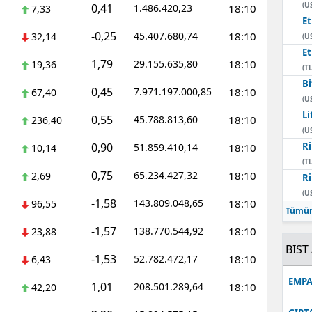
(U
0,41
1.486.420,23
18:10
7,33
E
-0,25
45.407.680,74
18:10
32,14
(U
E
1,79
29.155.635,80
18:10
19,36
(TL
Bi
0,45
7.971.197.000,85
18:10
67,40
(U
Li
0,55
45.788.813,60
18:10
236,40
(U
0,90
Ri
51.859.410,14
18:10
10,14
(TL
0,75
65.234.427,32
18:10
2,69
Ri
(U
-1,58
143.809.048,65
18:10
96,55
Tümün
-1,57
138.770.544,92
18:10
23,88
BIST 
-1,53
52.782.472,17
18:10
6,43
EMPA
1,01
208.501.289,64
18:10
42,20