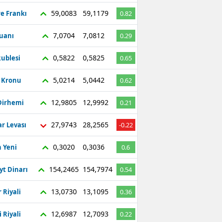
59,0083
59,1179
re Frankı
0.82
7,0704
7,0812
Yuanı
0.29
0,5822
0,5825
ublesi
0.65
5,0214
5,0442
ç Kronu
0.62
12,9805
12,9992
Dirhemi
0.21
27,9743
28,2565
r Levası
-0.22
0,3020
0,3036
 Yeni
0.6
154,2465
154,7974
yt Dinarı
0.54
13,0730
13,1095
 Riyali
0.36
12,6987
12,7093
 Riyali
0.22