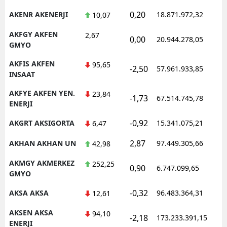
0,20
AKENR AKENERJI
18.871.972,32
1
10,07
AKFGY AKFEN
2,67
0,00
20.944.278,05
1
GMYO
AKFIS AKFEN
95,65
-2,50
57.961.933,85
1
INSAAT
AKFYE AKFEN YEN.
23,84
-1,73
67.514.745,78
1
ENERJI
-0,92
AKGRT AKSIGORTA
15.341.075,21
1
6,47
2,87
AKHAN AKHAN UN
97.449.305,66
1
42,98
AKMGY AKMERKEZ
252,25
0,90
6.747.099,65
1
GMYO
-0,32
AKSA AKSA
96.483.364,31
1
12,61
AKSEN AKSA
94,10
-2,18
173.233.391,15
1
ENERJI