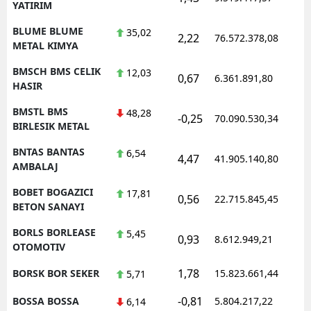
YATIRIM
BLUME BLUME
35,02
2,22
76.572.378,08
1
METAL KIMYA
BMSCH BMS CELIK
12,03
0,67
6.361.891,80
1
HASIR
BMSTL BMS
48,28
-0,25
70.090.530,34
1
BIRLESIK METAL
BNTAS BANTAS
6,54
4,47
41.905.140,80
1
AMBALAJ
BOBET BOGAZICI
17,81
0,56
22.715.845,45
1
BETON SANAYI
BORLS BORLEASE
5,45
0,93
8.612.949,21
1
OTOMOTIV
1,78
BORSK BOR SEKER
15.823.661,44
1
5,71
-0,81
BOSSA BOSSA
5.804.217,22
1
6,14