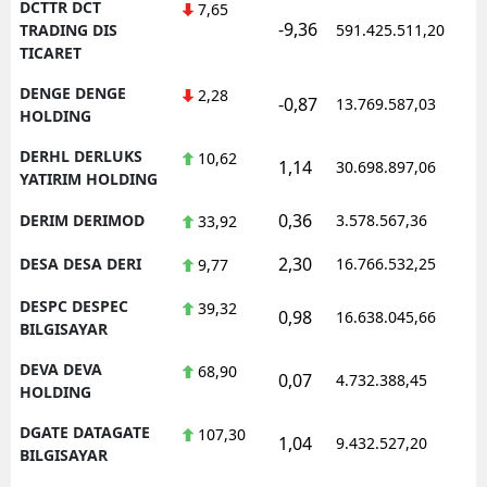
DCTTR DCT
7,65
-9,36
1
TRADING DIS
591.425.511,20
TICARET
DENGE DENGE
2,28
-0,87
13.769.587,03
1
HOLDING
DERHL DERLUKS
10,62
1,14
30.698.897,06
1
YATIRIM HOLDING
0,36
DERIM DERIMOD
3.578.567,36
1
33,92
2,30
DESA DESA DERI
16.766.532,25
1
9,77
DESPC DESPEC
39,32
0,98
16.638.045,66
1
BILGISAYAR
DEVA DEVA
68,90
0,07
4.732.388,45
1
HOLDING
DGATE DATAGATE
107,30
1,04
9.432.527,20
1
BILGISAYAR