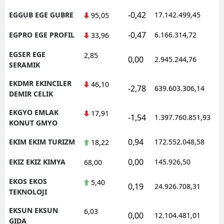
-0,42
EGGUB EGE GUBRE
17.142.499,45
1
95,05
-0,47
EGPRO EGE PROFIL
6.166.314,72
1
33,96
EGSER EGE
2,85
0,00
2.945.244,76
1
SERAMIK
EKDMR EKINCILER
46,10
-2,78
639.603.306,14
1
DEMIR CELIK
EKGYO EMLAK
17,91
-1,54
1.397.760.851,93
1
KONUT GMYO
0,94
EKIM EKIM TURIZM
172.552.048,58
1
18,22
0,00
EKIZ EKIZ KIMYA
145.926,50
1
68,00
EKOS EKOS
5,40
0,19
24.926.708,31
1
TEKNOLOJI
EKSUN EKSUN
6,03
0,00
12.104.481,01
1
GIDA