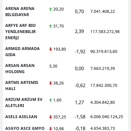
ARENA ARENA
20,20
0,70
7.041.408,22
1
BILGISAYAR
ARFYE ARF BIO
31,70
2,39
1
YENILENEBILIR
117.583.272,98
ENERJI
ARMGD ARMADA
193,80
-1,92
90.319.613,60
1
GIDA
ARSAN ARSAN
3,30
0,00
7.663.219,39
1
HOLDING
ARTMS ARTEMIS
38,26
-0,62
17.842.300,70
1
HALI
ARZUM ARZUM EV
1,60
1,27
4.304.842,80
1
ALETLERI
-1,58
ASELS ASELSAN
6.006.040.124,25
1
357,25
-0,18
ASGYO ASCE GMYO
4.654.383,73
1
10,98