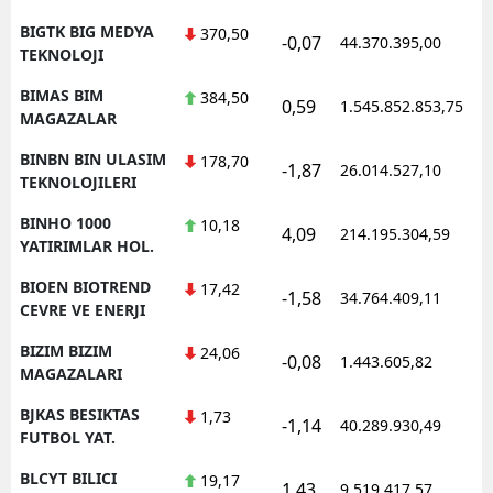
BIGTK BIG MEDYA
370,50
-0,07
44.370.395,00
1
TEKNOLOJI
BIMAS BIM
384,50
0,59
1.545.852.853,75
1
MAGAZALAR
BINBN BIN ULASIM
178,70
-1,87
26.014.527,10
1
TEKNOLOJILERI
BINHO 1000
10,18
4,09
214.195.304,59
1
YATIRIMLAR HOL.
BIOEN BIOTREND
17,42
-1,58
34.764.409,11
1
CEVRE VE ENERJI
BIZIM BIZIM
24,06
-0,08
1.443.605,82
1
MAGAZALARI
BJKAS BESIKTAS
1,73
-1,14
40.289.930,49
1
FUTBOL YAT.
BLCYT BILICI
19,17
1,43
9.519.417,57
1