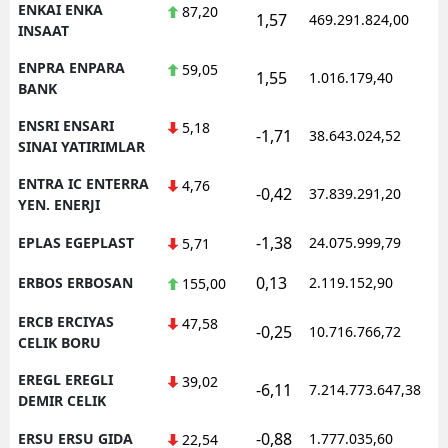
ENKAI ENKA
87,20
1,57
469.291.824,00
1
INSAAT
ENPRA ENPARA
59,05
1,55
1.016.179,40
1
BANK
ENSRI ENSARI
5,18
-1,71
38.643.024,52
1
SINAI YATIRIMLAR
ENTRA IC ENTERRA
4,76
-0,42
37.839.291,20
1
YEN. ENERJI
-1,38
EPLAS EGEPLAST
24.075.999,79
1
5,71
0,13
ERBOS ERBOSAN
2.119.152,90
1
155,00
ERCB ERCIYAS
47,58
-0,25
10.716.766,72
1
CELIK BORU
EREGL EREGLI
39,02
-6,11
7.214.773.647,38
1
DEMIR CELIK
-0,88
ERSU ERSU GIDA
1.777.035,60
1
22,54