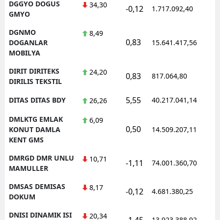
DGGYO DOGUS
34,30
-0,12
1.717.092,40
1
GMYO
DGNMO
8,49
0,83
1
DOGANLAR
15.641.417,56
MOBILYA
DIRIT DIRITEKS
24,20
0,83
817.064,80
1
DIRILIS TEKSTIL
5,55
DITAS DITAS BDY
40.217.041,14
1
26,26
DMLKTG EMLAK
6,09
0,50
1
KONUT DAMLA
14.509.207,11
KENT GMS
DMRGD DMR UNLU
10,71
-1,11
74.001.360,70
1
MAMULLER
DMSAS DEMISAS
8,17
-0,12
4.681.380,25
1
DOKUM
DNISI DINAMIK ISI
20,34
-1,45
13.923.388,92
1