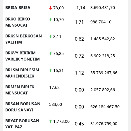
-1,14
BRISA BRISA
3.690.431,70
1
78,00
BRKO BIRKO
10,70
1,71
988.704,10
1
MENSUCAT
BRKSN BERKOSAN
8,11
0,62
1.485.542,82
1
YALITIM
BRKVY BIRIKIM
76,85
0,72
6.902.218,25
1
VARLIK YONETIM
BRLSM BIRLESIM
16,31
1,12
35.739.267,66
1
MUHENDISLIK
BRMEN BIRLIK
17,62
0,00
2.057.892,66
1
MENSUCAT
BRSAN BORUSAN
583,00
0,00
626.184.467,50
1
BORU SANAYI
BRYAT BORUSAN
1.773,00
0,45
31.976.759,00
1
YAT. PAZ.