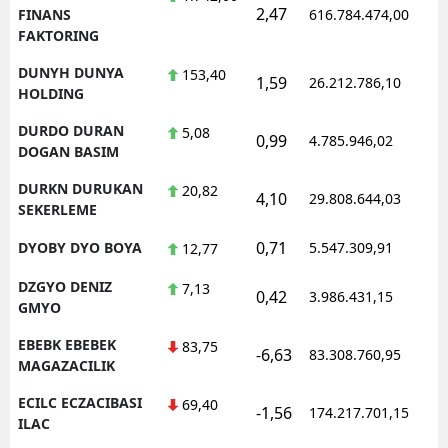
2,47
1
FINANS
616.784.474,00
FAKTORING
DUNYH DUNYA
153,40
1,59
26.212.786,10
1
HOLDING
DURDO DURAN
5,08
0,99
4.785.946,02
1
DOGAN BASIM
DURKN DURUKAN
20,82
4,10
29.808.644,03
1
SEKERLEME
0,71
DYOBY DYO BOYA
5.547.309,91
1
12,77
DZGYO DENIZ
7,13
0,42
3.986.431,15
1
GMYO
EBEBK EBEBEK
83,75
-6,63
83.308.760,95
1
MAGAZACILIK
ECILC ECZACIBASI
69,40
-1,56
174.217.701,15
1
ILAC