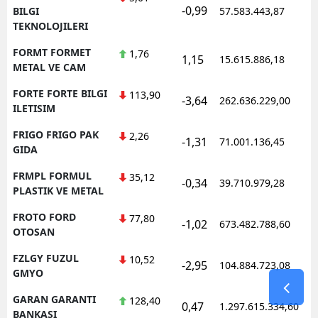
-0,99
1
BILGI
57.583.443,87
TEKNOLOJILERI
FORMT FORMET
1,76
1,15
15.615.886,18
1
METAL VE CAM
FORTE FORTE BILGI
113,90
-3,64
262.636.229,00
1
ILETISIM
FRIGO FRIGO PAK
2,26
-1,31
71.001.136,45
1
GIDA
FRMPL FORMUL
35,12
-0,34
39.710.979,28
1
PLASTIK VE METAL
FROTO FORD
77,80
-1,02
673.482.788,60
1
OTOSAN
FZLGY FUZUL
10,52
-2,95
104.884.723,08
1
GMYO
GARAN GARANTI
128,40
0,47
1.297.615.334,60
1
BANKASI