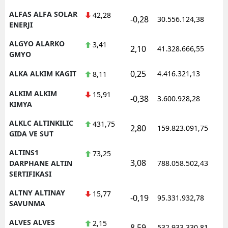
ALFAS ALFA SOLAR
42,28
-0,28
30.556.124,38
1
ENERJI
ALGYO ALARKO
3,41
2,10
41.328.666,55
1
GMYO
0,25
ALKA ALKIM KAGIT
4.416.321,13
1
8,11
ALKIM ALKIM
15,91
-0,38
3.600.928,28
1
KIMYA
ALKLC ALTINKILIC
431,75
2,80
159.823.091,75
1
GIDA VE SUT
ALTINS1
73,25
3,08
1
DARPHANE ALTIN
788.058.502,43
SERTIFIKASI
ALTNY ALTINAY
15,77
-0,19
95.331.932,78
1
SAVUNMA
ALVES ALVES
2,15
8,59
532.933.330,81
1