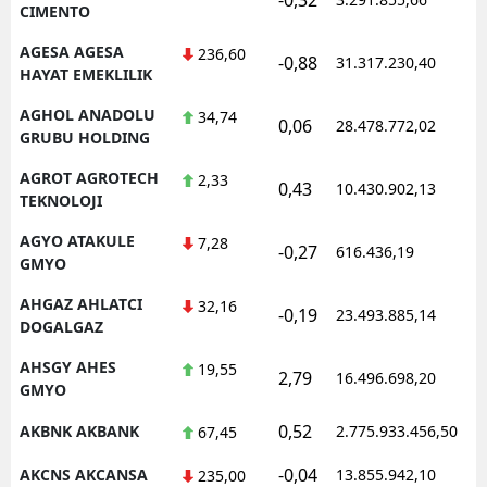
CIMENTO
AGESA AGESA
236,60
-0,88
31.317.230,40
1
HAYAT EMEKLILIK
AGHOL ANADOLU
34,74
0,06
28.478.772,02
1
GRUBU HOLDING
AGROT AGROTECH
2,33
0,43
10.430.902,13
1
TEKNOLOJI
AGYO ATAKULE
7,28
-0,27
616.436,19
1
GMYO
AHGAZ AHLATCI
32,16
-0,19
23.493.885,14
1
DOGALGAZ
AHSGY AHES
19,55
2,79
16.496.698,20
1
GMYO
0,52
AKBNK AKBANK
2.775.933.456,50
1
67,45
-0,04
AKCNS AKCANSA
13.855.942,10
1
235,00