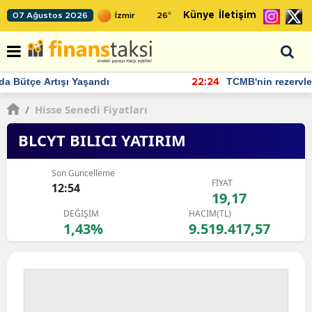
Künye
İletişim
07 Ağustos 2026
26
°
TCMB'nin rezervlerinde artan momentum devam ediyor
22:24
/
Hisse Senedi Fiyatları
BLCYT BILICI YATIRIM
Son Güncelleme
FİYAT
12:54
19,17
DEĞİŞİM
HACİM(TL)
1,43%
9.519.417,57