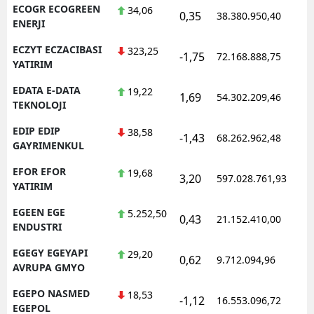
ECOGR ECOGREEN
34,06
0,35
38.380.950,40
1
ENERJI
ECZYT ECZACIBASI
323,25
-1,75
72.168.888,75
1
YATIRIM
EDATA E-DATA
19,22
1,69
54.302.209,46
1
TEKNOLOJI
EDIP EDIP
38,58
-1,43
68.262.962,48
1
GAYRIMENKUL
EFOR EFOR
19,68
3,20
597.028.761,93
1
YATIRIM
EGEEN EGE
5.252,50
0,43
21.152.410,00
1
ENDUSTRI
EGEGY EGEYAPI
29,20
0,62
9.712.094,96
1
AVRUPA GMYO
EGEPO NASMED
18,53
-1,12
16.553.096,72
1
EGEPOL