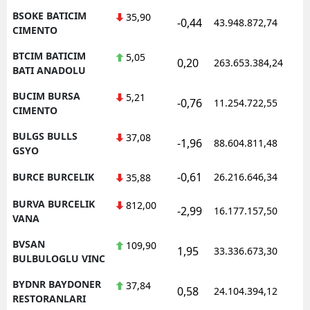
BSOKE BATICIM
35,90
-0,44
43.948.872,74
1
CIMENTO
BTCIM BATICIM
5,05
0,20
263.653.384,24
1
BATI ANADOLU
BUCIM BURSA
5,21
-0,76
11.254.722,55
1
CIMENTO
BULGS BULLS
37,08
-1,96
88.604.811,48
1
GSYO
-0,61
BURCE BURCELIK
26.216.646,34
1
35,88
BURVA BURCELIK
812,00
-2,99
16.177.157,50
1
VANA
BVSAN
109,90
1,95
33.336.673,30
1
BULBULOGLU VINC
BYDNR BAYDONER
37,84
0,58
24.104.394,12
1
RESTORANLARI