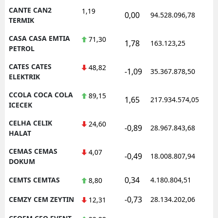
CANTE CAN2
1,19
0,00
94.528.096,78
1
TERMIK
CASA CASA EMTIA
71,30
1,78
163.123,25
1
PETROL
CATES CATES
48,82
-1,09
35.367.878,50
1
ELEKTRIK
CCOLA COCA COLA
89,15
1,65
217.934.574,05
1
ICECEK
CELHA CELIK
24,60
-0,89
28.967.843,68
1
HALAT
CEMAS CEMAS
4,07
-0,49
18.008.807,94
1
DOKUM
0,34
CEMTS CEMTAS
4.180.804,51
1
8,80
-0,73
CEMZY CEM ZEYTIN
28.134.202,06
1
12,31