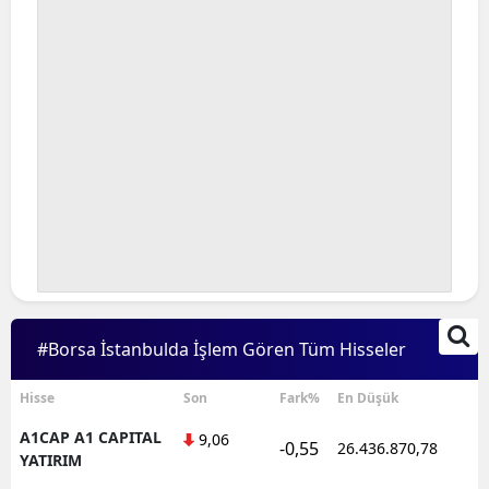
#Borsa İstanbulda İşlem Gören Tüm Hisseler
Hisse
Son
Fark%
En Düşük
A1CAP A1 CAPITAL
9,06
-0,55
26.436.870,78
1
YATIRIM