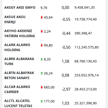
0,00
AKSGY AKIS GMYO
9.458.041,35
1
9,76
AKSUE AKSU
43,64
-0,55
19.758.774,40
1
ENERJI
AKYHO AKDENIZ
2,24
-0,44
390.398,47
1
YATIRIM HOLDING
ALARK ALARKO
99,80
-0,50
112.245.575,80
1
HOLDING
ALBRK ALBARAKA
8,35
1,58
68.766.130,43
1
TURK
ALBTN ALBAYRAK
26,24
0,08
253.052.976,14
1
BETON SANAYI
ALCAR ALARKO
685,00
-2,97
28.453.213,00
1
CARRIER
ALCTL ALCATEL
177,00
1,03
25.321.396,90
1
LUCENT TELETAS