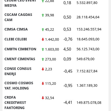
CEOEM CEO EVENT
22,88
0,18
5.532.897,80
1
MEDYA
CGCAM CAGDAS
39,98
0,50
28.118.454,64
1
CAM
0,53
CIMSA CIMSA
153.246.557,94
1
45,22
-0,76
CLEBI CELEBI
18.645.093,00
1
1.442,00
4,50
CMBTN CIMBETON
56.125.743,00
1
1.603,00
0,09
CMENT CIMENTAS
549.679,00
1
273,00
CONSE CONSUS
2,23
-0,45
7.152.827,84
1
ENERJI
COSMO COSMOS
115,20
-0,95
1.367.189,30
1
YAT. HOLDING
CRDFA
32,54
-4,41
1
CREDITWEST
149.875.078,08
FAKTORING