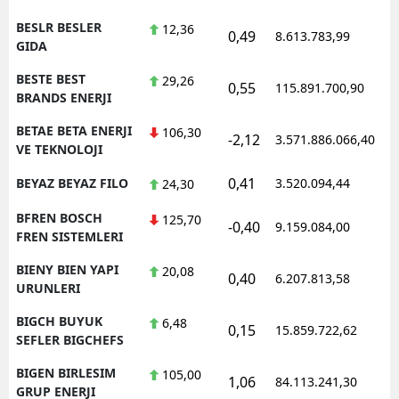
BESLR BESLER
12,36
0,49
8.613.783,99
1
GIDA
BESTE BEST
29,26
0,55
115.891.700,90
1
BRANDS ENERJI
BETAE BETA ENERJI
106,30
-2,12
3.571.886.066,40
1
VE TEKNOLOJI
0,41
BEYAZ BEYAZ FILO
3.520.094,44
1
24,30
BFREN BOSCH
125,70
-0,40
9.159.084,00
1
FREN SISTEMLERI
BIENY BIEN YAPI
20,08
0,40
6.207.813,58
1
URUNLERI
BIGCH BUYUK
6,48
0,15
15.859.722,62
1
SEFLER BIGCHEFS
BIGEN BIRLESIM
105,00
1,06
84.113.241,30
1
GRUP ENERJI