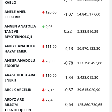
KABLO
ANELE ANEL
120,60
-1,07
54.845.177,60
1
ELEKTRIK
ANGEN ANATOLIA
9,03
0,22
1
TANI VE
5.888.916,29
BIYOTEKNOLOJI
ANHYT ANADOLU
111,50
-4,13
56.970.133,30
1
HAYAT EMEK.
ANSGR ANADOLU
28,00
-0,78
127.798.493,88
1
SIGORTA
ARASE DOGU ARAS
110,50
-1,34
8.428.015,30
1
ENERJI
-0,87
ARCLK ARCELIK
39.615.020,90
1
97,15
ARDYZ ARD
77,40
-0,64
1
BILISIM
125.860.730,65
TEKNOLOJILERI