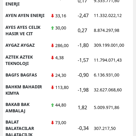
0,17
9.335.771,60
1
ENERJI
-2,47
AYEN AYEN ENERJI
11.332.022,12
1
33,16
AYES AYES CELIK
30,00
0,27
8.874.297,98
1
HASIR VE CIT
-1,80
AYGAZ AYGAZ
309.199.001,00
1
286,00
AZTEK AZTEK
4,38
-1,57
11.794.071,43
1
TEKNOLOJI
-0,90
BAGFS BAGFAS
6.136.931,00
1
24,30
BAHKM BAHADIR
113,80
-1,98
32.627.068,60
1
KIMYA
BAKAB BAK
44,80
1,82
5.009.971,86
1
AMBALAJ
BALAT
73,00
-0,34
1
BALATACILAR
307.217,50
BALATACILIK