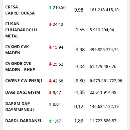
CRFSA
210,50
9,98
181.218.415,10
1
CARREFOURSA
CUSAN
24,12
-1,55
1
CUHADAROGLU
5.910.294,94
METAL
CVKMD CVK
15,94
-3,98
499.325.774,74
1
MADEN
CVKMDR CVK
25,52
-3,04
61.179.487,76
1
MADEN - RHKP
-8,80
CWENE CW ENERJI
6.475.461.722,96
1
42,68
-1,35
DAGI DAGI GIYIM
22.611.914,49
1
9,47
DAPGM DAP
8,61
0,12
146.634.132,19
1
GAYRIMENKUL
1,83
DARDL DARDANEL
11.723.886,87
1
1,67