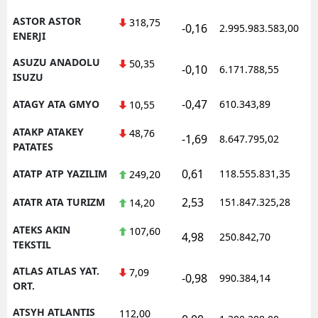
ASTOR ASTOR
318,75
-0,16
2.995.983.583,00
1
ENERJI
ASUZU ANADOLU
50,35
-0,10
6.171.788,55
1
ISUZU
-0,47
ATAGY ATA GMYO
610.343,89
1
10,55
ATAKP ATAKEY
48,76
-1,69
8.647.795,02
1
PATATES
0,61
ATATP ATP YAZILIM
118.555.831,35
1
249,20
2,53
ATATR ATA TURIZM
151.847.325,28
1
14,20
ATEKS AKIN
107,60
4,98
250.842,70
1
TEKSTIL
ATLAS ATLAS YAT.
7,09
-0,98
990.384,14
1
ORT.
ATSYH ATLANTIS
112,00