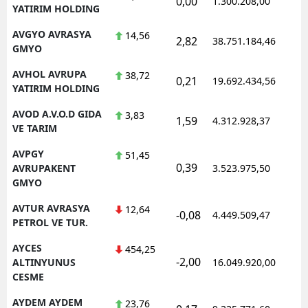
0,00
1.300.208,00
1
YATIRIM HOLDING
AVGYO AVRASYA
14,56
2,82
38.751.184,46
1
GMYO
AVHOL AVRUPA
38,72
0,21
19.692.434,56
1
YATIRIM HOLDING
AVOD A.V.O.D GIDA
3,83
1,59
4.312.928,37
1
VE TARIM
AVPGY
51,45
0,39
1
AVRUPAKENT
3.523.975,50
GMYO
AVTUR AVRASYA
12,64
-0,08
4.449.509,47
1
PETROL VE TUR.
AYCES
454,25
-2,00
1
ALTINYUNUS
16.049.920,00
CESME
AYDEM AYDEM
23,76