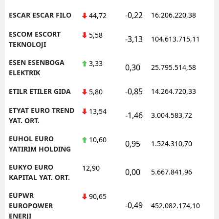
-0,22
ESCAR ESCAR FILO
16.206.220,38
1
44,72
ESCOM ESCORT
5,58
-3,13
104.613.715,11
1
TEKNOLOJI
ESEN ESENBOGA
3,33
0,30
25.795.514,58
1
ELEKTRIK
-0,85
ETILR ETILER GIDA
14.264.720,33
1
5,80
ETYAT EURO TREND
13,54
-1,46
3.004.583,72
1
YAT. ORT.
EUHOL EURO
10,60
0,95
1.524.310,70
1
YATIRIM HOLDING
EUKYO EURO
12,90
0,00
5.667.841,96
1
KAPITAL YAT. ORT.
EUPWR
90,65
-0,49
1
EUROPOWER
452.082.174,10
ENERJI