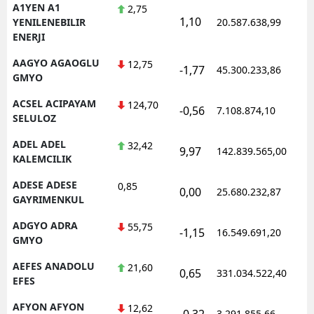
A1YEN A1
2,75
1,10
1
YENILENEBILIR
20.587.638,99
ENERJI
AAGYO AGAOGLU
12,75
-1,77
45.300.233,86
1
GMYO
ACSEL ACIPAYAM
124,70
-0,56
7.108.874,10
1
SELULOZ
ADEL ADEL
32,42
9,97
142.839.565,00
1
KALEMCILIK
ADESE ADESE
0,85
0,00
25.680.232,87
1
GAYRIMENKUL
ADGYO ADRA
55,75
-1,15
16.549.691,20
1
GMYO
AEFES ANADOLU
21,60
0,65
331.034.522,40
1
EFES
AFYON AFYON
12,62
-0,32
3.291.855,66
1