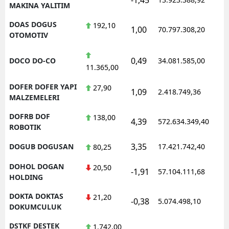
MAKINA YALITIM
DOAS DOGUS
192,10
1,00
70.797.308,20
1
OTOMOTIV
0,49
DOCO DO-CO
34.081.585,00
1
11.365,00
DOFER DOFER YAPI
27,90
1,09
2.418.749,36
1
MALZEMELERI
DOFRB DOF
138,00
4,39
572.634.349,40
1
ROBOTIK
3,35
DOGUB DOGUSAN
17.421.742,40
1
80,25
DOHOL DOGAN
20,50
-1,91
57.104.111,68
1
HOLDING
DOKTA DOKTAS
21,20
-0,38
5.074.498,10
1
DOKUMCULUK
DSTKF DESTEK
1.742,00