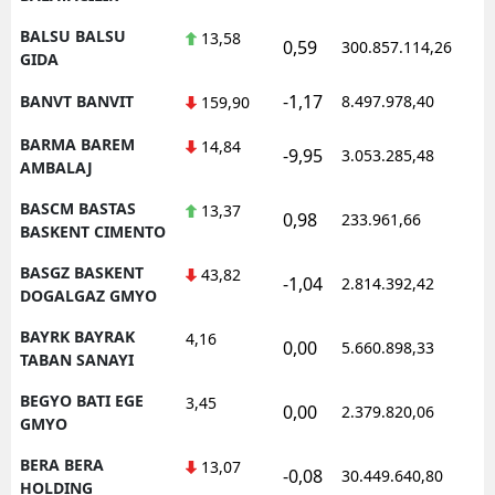
BALSU BALSU
13,58
0,59
300.857.114,26
1
GIDA
-1,17
BANVT BANVIT
8.497.978,40
1
159,90
BARMA BAREM
14,84
-9,95
3.053.285,48
1
AMBALAJ
BASCM BASTAS
13,37
0,98
233.961,66
1
BASKENT CIMENTO
BASGZ BASKENT
43,82
-1,04
2.814.392,42
1
DOGALGAZ GMYO
BAYRK BAYRAK
4,16
0,00
5.660.898,33
1
TABAN SANAYI
BEGYO BATI EGE
3,45
0,00
2.379.820,06
1
GMYO
BERA BERA
13,07
-0,08
30.449.640,80
1
HOLDING