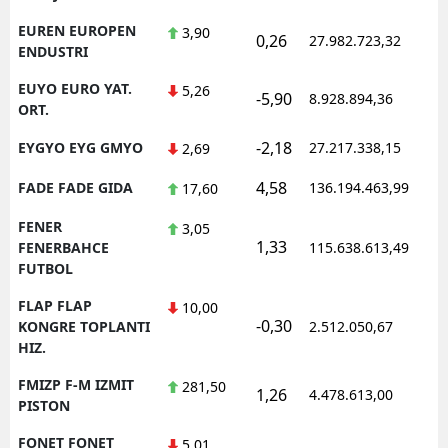
EUREN EUROPEN
3,90
0,26
27.982.723,32
1
ENDUSTRI
EUYO EURO YAT.
5,26
-5,90
8.928.894,36
1
ORT.
-2,18
EYGYO EYG GMYO
27.217.338,15
1
2,69
4,58
FADE FADE GIDA
136.194.463,99
1
17,60
FENER
3,05
1,33
1
FENERBAHCE
115.638.613,49
FUTBOL
FLAP FLAP
10,00
-0,30
1
KONGRE TOPLANTI
2.512.050,67
HIZ.
FMIZP F-M IZMIT
281,50
1,26
4.478.613,00
1
PISTON
FONET FONET
5,01