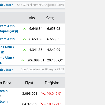
ü Göster
Son Güncellenme: 07 Ağustos 23:50
Alış
Satış
ram Altın
6.653,03
6.646,84
Kapalı Çarşı)
6.660,55
6.659,69
ram Altın
ns Altın /
4.342,09
4.341,53
USD
ns Altın /
207.307,01
206.998,51
L
Son Güncellenme: 07 Ağu - 23:59
ü Göster
to Para
Fiyat
Değişim
tcoin
3.093.001
(-0.045%)
)
tcoin
64.970,99
(-0.127%)