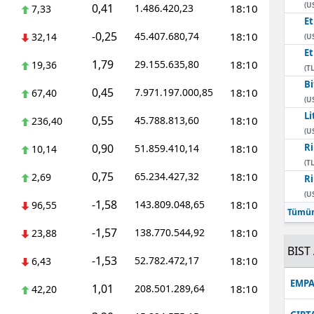
(U
0,41
1.486.420,23
18:10
7,33
E
-0,25
45.407.680,74
18:10
32,14
(U
E
1,79
29.155.635,80
18:10
19,36
(TL
Bi
0,45
7.971.197.000,85
18:10
67,40
(U
Li
0,55
45.788.813,60
18:10
236,40
(U
0,90
Ri
51.859.410,14
18:10
10,14
(TL
0,75
65.234.427,32
18:10
2,69
Ri
(U
-1,58
143.809.048,65
18:10
96,55
Tümün
-1,57
138.770.544,92
18:10
23,88
BIST 
-1,53
52.782.472,17
18:10
6,43
EMPA
1,01
208.501.289,64
18:10
42,20