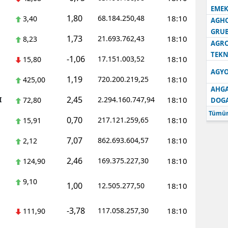
EMEK
1,80
68.184.250,48
18:10
3,40
AGH
GRU
1,73
21.693.762,43
18:10
8,23
AGRO
TEKN
-1,06
17.151.003,52
18:10
15,80
AGYO
1,19
720.200.219,25
18:10
425,00
AHGA
2,45
I
2.294.160.747,94
18:10
72,80
DOG
Tümün
0,70
217.121.259,65
18:10
15,91
7,07
862.693.604,57
18:10
2,12
2,46
169.375.227,30
18:10
124,90
9,10
1,00
12.505.277,50
18:10
-3,78
117.058.257,30
18:10
111,90