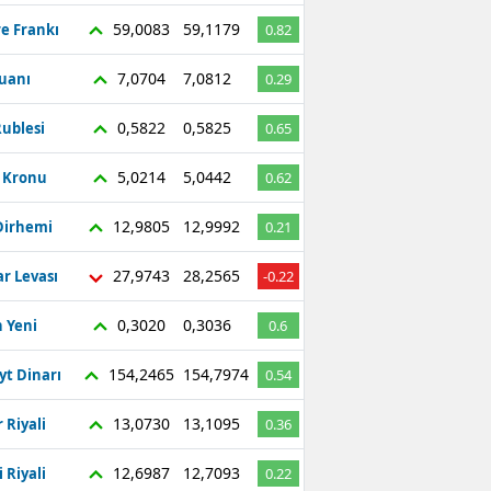
59,0083
59,1179
re Frankı
0.82
7,0704
7,0812
Yuanı
0.29
0,5822
0,5825
ublesi
0.65
5,0214
5,0442
ç Kronu
0.62
12,9805
12,9992
Dirhemi
0.21
27,9743
28,2565
r Levası
-0.22
0,3020
0,3036
 Yeni
0.6
154,2465
154,7974
yt Dinarı
0.54
13,0730
13,1095
 Riyali
0.36
12,6987
12,7093
 Riyali
0.22