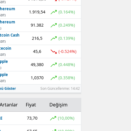
SDT)
thereum
1.919,54
(0.164%)
SDT)
thereum
91.382
(0.249%)
)
tcoin Cash
216,5
(0.139%)
SDT)
tecoin
45,6
(-0.524%)
SDT)
pple
49,380
(0.448%)
)
pple
1,0370
(0.358%)
SDT)
ü Göster
Son Güncellenme: 14:42
Artanlar
Fiyat
Değişim
73,70
(10,00%)
E