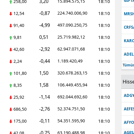
GIPT
3,20
15.894.575,15
18:10
258,00
-0,87
224.740.006,90
18:10
12,54
MRS
-4,99
497.090.250,75
18:10
91,40
CRFS
0,51
25.719.982,12
18:10
9,81
KARC
-2,92
62.947.071,68
18:10
42,60
ADEL
-0,44
1.189.420,49
18:10
2,24
Tümün
1,50
320.678.263,15
18:10
101,80
Hisse
1,58
106.449.455,94
18:10
8,35
ADGY
-1,14
692.044.692,60
18:10
25,92
-2,76
52.374.751,50
18:10
686,50
AEFE
-0,11
54.351.595,90
18:10
175,00
AFYO
-0,75
63.190.488,98
18:10
AGES
42,08