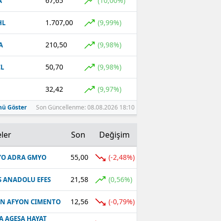
67,65
(10,00%)
A
1.707,00
(9,99%)
HL
210,50
(9,98%)
A
50,70
(9,98%)
L
32,42
(9,97%)
ü Göster
Son Güncellenme: 08.08.2026 18:10
ler
Son
Değişim
55,00
(-2,48%)
O ADRA GMYO
21,58
(0,56%)
S ANADOLU EFES
12,56
(-0,79%)
N AFYON CIMENTO
A AGESA HAYAT