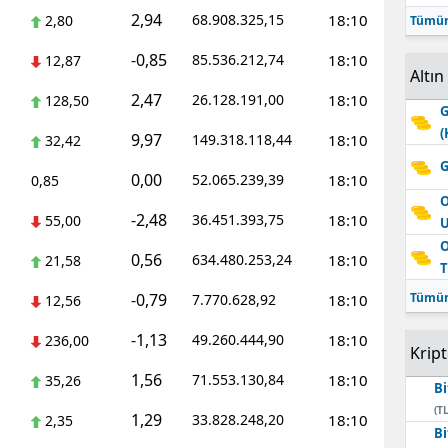
2,94
68.908.325,15
18:10
2,80
Tümün
-0,85
85.536.212,74
18:10
12,87
Altın
2,47
26.128.191,00
18:10
128,50
G
(
9,97
149.318.118,44
18:10
32,42
G
0,00
52.065.239,39
18:10
0,85
O
-2,48
36.451.393,75
18:10
55,00
O
0,56
634.480.253,24
18:10
21,58
T
-0,79
Tümün
7.770.628,92
18:10
12,56
-1,13
49.260.444,90
18:10
236,00
Krip
1,56
71.553.130,84
18:10
35,26
Bi
(TL
1,29
33.828.248,20
18:10
2,35
Bi