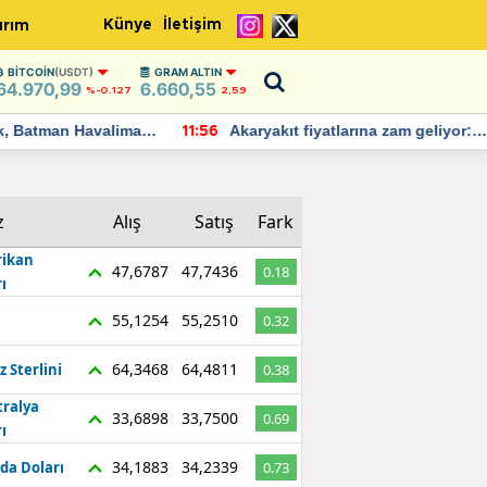
Künye
İletişim
ırım
BITCOIN
(USDT)
GRAM ALTIN
64.970,99
6.660,55
%-0.127
2,59
Batman Havalimanı
Akaryakıt fiyatlarına zam geliyor:
11:56
 açıklamalarda
Yeni tarih açıklandı
z
Alış
Satış
Fark
ikan
47,6787
47,7436
0.18
ı
55,1254
55,2510
0.32
64,3468
64,4811
z Sterlini
0.38
tralya
33,6898
33,7500
0.69
ı
34,1883
34,2339
da Doları
0.73