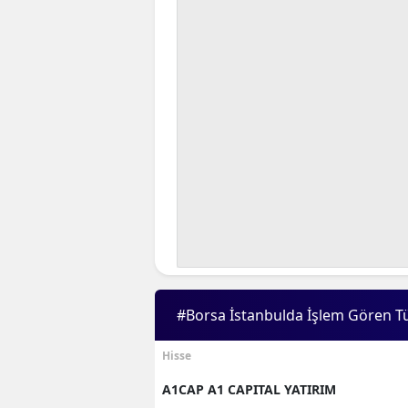
#Borsa İstanbulda İşlem Gören T
Hisse
A1CAP A1 CAPITAL YATIRIM