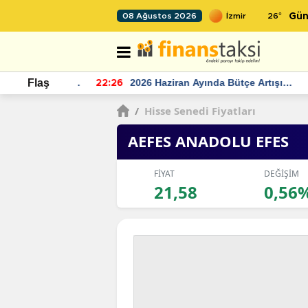
26
°
08 Ağustos 2026
Gün
r seviyesinin
2026 Haziran Ayında Bütçe Artışı
Flaş
22:26
22
Yaşandı
/
Hisse Senedi Fiyatları
AEFES ANADOLU EFES
FİYAT
DEĞİŞİM
21,58
0,56