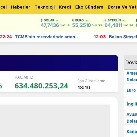
cel
Haberler
Teknoloji
Kredi
Eko Gündem
Borsa Ve Yat
DOLAR
EURO
STERLIN
47,7436
55,2510
64,4811
%0.18
%0.32
%0.38
TCMB'nin rezervlerinde artan
Bakan Şimşek, 
:24
12:03
momentum devam ediyor
için umut verici
bulundu
Dövi
Amer
HACİM(TL)
Dolar
Son Güncelleme
%
634.480.253,24
18:10
Euro
İngili
Avus
Dolar
Kana