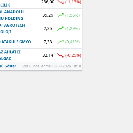
236,00
(-1,13%)
LILIK
OL ANADOLU
35,26
(1,56%)
BU HOLDING
T AGROTECH
2,35
(1,29%)
OLOJI
7,33
(0,41%)
 ATAKULE GMYO
Z AHLATCI
32,14
(-0,25%)
ALGAZ
ü Göster
Son Güncellenme: 08.08.2026 18:10