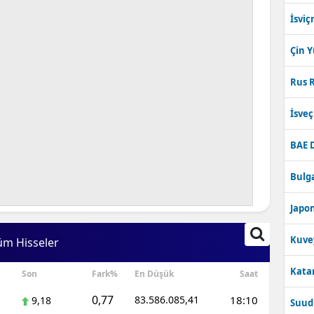
İsviç
Çin 
Rus R
İsve
BAE 
Bulga
Japon
Kuve
üm Hisseler
Katar
Son
Fark%
En Düşük
Saat
0,77
83.586.085,41
18:10
9,18
Suudi