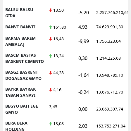
BALSU BALSU
13,50
-5,20
2.257.746.210,65
GIDA
4,93
BANVT BANVIT
74.623.991,30
161,80
BARMA BAREM
16,48
-9,99
1.756.323,04
AMBALAJ
BASCM BASTAS
13,24
0,30
1.214.225,68
BASKENT CIMENTO
BASGZ BASKENT
44,28
-1,64
13.948.785,10
DOGALGAZ GMYO
BAYRK BAYRAK
4,16
-0,24
13.676.712,70
TABAN SANAYI
BEGYO BATI EGE
3,45
0,00
23.069.307,74
GMYO
BERA BERA
13,08
2,03
153.753.271,04
HOLDING