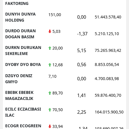
FAKTORING
DUNYH DUNYA
151,00
0,00
51.443.578,40
HOLDING
DURDO DURAN
5,03
-1,37
5.210.125,10
DOGAN BASIM
DURKN DURUKAN
20,00
5,15
75.265.963,42
SEKERLEME
0,56
DYOBY DYO BOYA
8.853.056,54
12,68
DZGYO DENIZ
7,10
0,00
4.700.083,98
GMYO
EBEBK EBEBEK
89,70
1,41
59.876.400,70
MAGAZACILIK
ECILC ECZACIBASI
70,50
2,25
164.015.900,50
ILAC
ECOGR ECOGREEN
33,94
-1,34
103.690.007,26