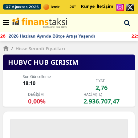
Künye
İletişim
07 Ağustos 2026
26
°
TCMB'nin rezervlerinde artan momentum devam ediyor
22:24
/
Hisse Senedi Fiyatları
HUBVC HUB GIRISIM
Son Güncelleme
FİYAT
18:10
2,76
DEĞİŞİM
HACİM(TL)
0,00%
2.936.707,47