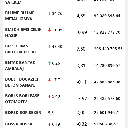
YATIRIM
BLUME BLUME
34,26
4,39
92.080.898,64
METAL KIMYA
BMSCH BMS CELIK
11,95
-0,99
13.828.778,70
HASIR
BMSTL BMS
48,40
7,60
206.440.705,56
BIRLESIK METAL
BNTAS BANTAS
6,26
0,81
14.786.890,57
AMBALAJ
BOBET BOGAZICI
17,71
-0,11
42.883.885,08
BETON SANAYI
BORLS BORLEASE
5,40
-3,57
22.485.578,60
OTOMOTIV
0,00
BORSK BOR SEKER
25.601.940,71
5,61
-0,32
BOSSA BOSSA
9.050.238,67
6,19