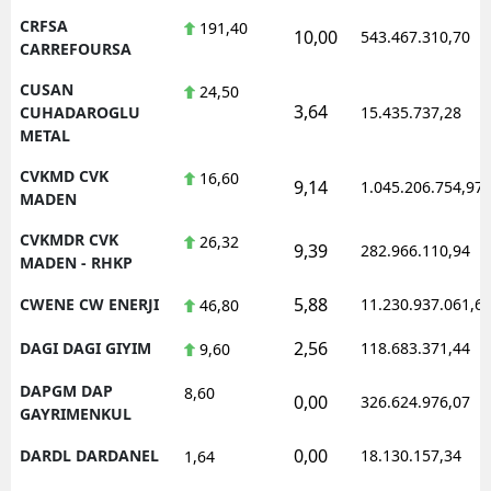
CRFSA
191,40
10,00
543.467.310,70
CARREFOURSA
CUSAN
24,50
3,64
CUHADAROGLU
15.435.737,28
METAL
CVKMD CVK
16,60
9,14
1.045.206.754,97
MADEN
CVKMDR CVK
26,32
9,39
282.966.110,94
MADEN - RHKP
5,88
CWENE CW ENERJI
11.230.937.061,6
46,80
2,56
DAGI DAGI GIYIM
118.683.371,44
9,60
DAPGM DAP
8,60
0,00
326.624.976,07
GAYRIMENKUL
0,00
DARDL DARDANEL
18.130.157,34
1,64