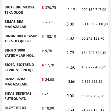
BIGTK BIG MEDYA
370,75
-1,13
200.132.747,00
TEKNOLOJI
BIMAS BIM
382,25
0,00
3.110.582.110,00
MAGAZALAR
BINBN BIN ULASIM
182,10
2,02
50.243.138,70
TEKNOLOJILERI
BINHO 1000
9,78
2,73
164.727.594,19
YATIRIMLAR HOL.
BIOEN BIOTREND
17,70
-1,56
182.772.498,89
CEVRE VE ENERJI
BIZIM BIZIM
24,08
-0,66
5.899.293,32
MAGAZALARI
BJKAS BESIKTAS
1,75
0,00
90.407.704,28
FUTBOL YAT.
BLCYT BILICI
18,90
0,64
21.999.135,17