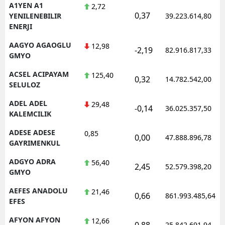
A1YEN A1
2,72
0,37
YENILENEBILIR
39.223.614,80
ENERJI
AAGYO AGAOGLU
12,98
-2,19
82.916.817,33
GMYO
ACSEL ACIPAYAM
125,40
0,32
14.782.542,00
SELULOZ
ADEL ADEL
29,48
-0,14
36.025.357,50
KALEMCILIK
ADESE ADESE
0,85
0,00
47.888.896,78
GAYRIMENKUL
ADGYO ADRA
56,40
2,45
52.579.398,20
GMYO
AEFES ANADOLU
21,46
0,66
861.993.485,64
EFES
AFYON AFYON
12,66
0,88
25.842.691,94