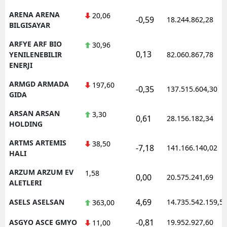
ARENA ARENA
20,06
-0,59
18.244.862,28
BILGISAYAR
ARFYE ARF BIO
30,96
0,13
YENILENEBILIR
82.060.867,78
ENERJI
ARMGD ARMADA
197,60
-0,35
137.515.604,30
GIDA
ARSAN ARSAN
3,30
0,61
28.156.182,34
HOLDING
ARTMS ARTEMIS
38,50
-7,18
141.166.140,02
HALI
ARZUM ARZUM EV
1,58
0,00
20.575.241,69
ALETLERI
4,69
ASELS ASELSAN
14.735.542.159,5
363,00
-0,81
ASGYO ASCE GMYO
19.952.927,60
11,00