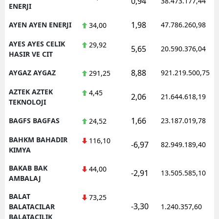
0,94
38.473.177,44
ENERJI
1,98
AYEN AYEN ENERJI
47.786.260,98
34,00
AYES AYES CELIK
29,92
5,65
20.590.376,04
HASIR VE CIT
8,88
AYGAZ AYGAZ
921.219.500,75
291,25
AZTEK AZTEK
4,45
2,06
21.644.618,19
TEKNOLOJI
1,66
BAGFS BAGFAS
23.187.019,78
24,52
BAHKM BAHADIR
116,10
-6,97
82.949.189,40
KIMYA
BAKAB BAK
44,00
-2,91
13.505.585,10
AMBALAJ
BALAT
73,25
-3,30
BALATACILAR
1.240.357,60
BALATACILIK