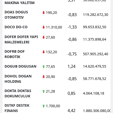
MAKINA YALITIM
DOAS DOGUS
190,20
-0,83
119.282.672,30
OTOMOTIV
-1,33
DOCO DO-CO
99.653.832,50
11.310,00
DOFER DOFER YAPI
27,60
-0,86
11.375.898,64
MALZEMELERI
DOFRB DOF
132,20
-0,75
507.905.292,40
ROBOTIK
1,24
DOGUB DOGUSAN
14.620.479,55
77,65
DOHOL DOGAN
20,90
-0,85
58.771.678,52
HOLDING
DOKTA DOKTAS
21,28
0,85
4.064.108,18
DOKUMCULUK
DSTKF DESTEK
1.700,00
4,42
FINANS
1.880.306.080,00