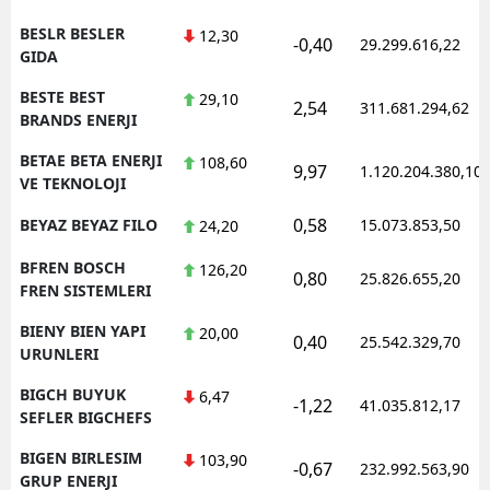
BESLR BESLER
12,30
-0,40
29.299.616,22
GIDA
BESTE BEST
29,10
2,54
311.681.294,62
BRANDS ENERJI
BETAE BETA ENERJI
108,60
9,97
1.120.204.380,10
VE TEKNOLOJI
0,58
BEYAZ BEYAZ FILO
15.073.853,50
24,20
BFREN BOSCH
126,20
0,80
25.826.655,20
FREN SISTEMLERI
BIENY BIEN YAPI
20,00
0,40
25.542.329,70
URUNLERI
BIGCH BUYUK
6,47
-1,22
41.035.812,17
SEFLER BIGCHEFS
BIGEN BIRLESIM
103,90
-0,67
232.992.563,90
GRUP ENERJI