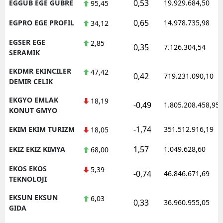
0,53
EGGUB EGE GUBRE
19.929.684,50
95,45
0,65
EGPRO EGE PROFIL
14.978.735,98
34,12
EGSER EGE
2,85
0,35
7.126.304,54
SERAMIK
EKDMR EKINCILER
47,42
0,42
719.231.090,10
DEMIR CELIK
EKGYO EMLAK
18,19
-0,49
1.805.208.458,95
KONUT GMYO
-1,74
EKIM EKIM TURIZM
351.512.916,19
18,05
1,57
EKIZ EKIZ KIMYA
1.049.628,60
68,00
EKOS EKOS
5,39
-0,74
46.846.671,69
TEKNOLOJI
EKSUN EKSUN
6,03
0,33
36.960.955,05
GIDA