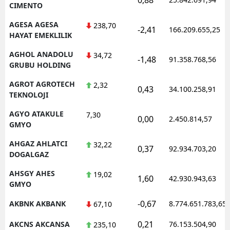
CIMENTO
AGESA AGESA
238,70
-2,41
166.209.655,25
HAYAT EMEKLILIK
AGHOL ANADOLU
34,72
-1,48
91.358.768,56
GRUBU HOLDING
AGROT AGROTECH
2,32
0,43
34.100.258,91
TEKNOLOJI
AGYO ATAKULE
7,30
0,00
2.450.814,57
GMYO
AHGAZ AHLATCI
32,22
0,37
92.934.703,20
DOGALGAZ
AHSGY AHES
19,02
1,60
42.930.943,63
GMYO
-0,67
AKBNK AKBANK
8.774.651.783,65
67,10
0,21
AKCNS AKCANSA
76.153.504,90
235,10