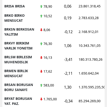
0,06
BRISA BRISA
23.861.318,45
78,90
BRKO BIRKO
10,52
0,19
2.783.633,28
MENSUCAT
BRKSN BERKOSAN
8,06
-0,12
2.168.912,01
YALITIM
BRKVY BIRIKIM
76,30
1,06
10.343.761,05
VARLIK YONETIM
BRLSM BIRLESIM
16,13
-3,41
180.313.780,26
MUHENDISLIK
BRMEN BIRLIK
17,62
-2,11
1.650.642,04
MENSUCAT
BRSAN BORUSAN
583,00
1,30
1.370.595.235,50
BORU SANAYI
BRYAT BORUSAN
1.765,00
-0,34
85.294.269,00
YAT. PAZ.