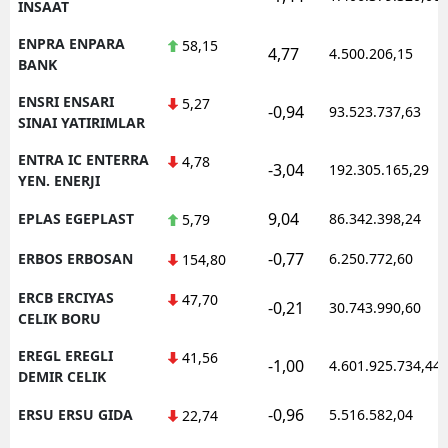
INSAAT
ENPRA ENPARA
58,15
4,77
4.500.206,15
BANK
ENSRI ENSARI
5,27
-0,94
93.523.737,63
SINAI YATIRIMLAR
ENTRA IC ENTERRA
4,78
-3,04
192.305.165,29
YEN. ENERJI
9,04
EPLAS EGEPLAST
86.342.398,24
5,79
-0,77
ERBOS ERBOSAN
6.250.772,60
154,80
ERCB ERCIYAS
47,70
-0,21
30.743.990,60
CELIK BORU
EREGL EREGLI
41,56
-1,00
4.601.925.734,44
DEMIR CELIK
-0,96
ERSU ERSU GIDA
5.516.582,04
22,74