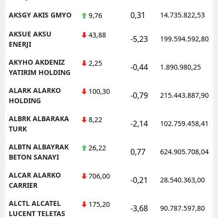
0,31
AKSGY AKIS GMYO
14.735.822,53
9,76
AKSUE AKSU
43,88
-5,23
199.594.592,80
ENERJI
AKYHO AKDENIZ
2,25
-0,44
1.890.980,25
YATIRIM HOLDING
ALARK ALARKO
100,30
-0,79
215.443.887,90
HOLDING
ALBRK ALBARAKA
8,22
-2,14
102.759.458,41
TURK
ALBTN ALBAYRAK
26,22
0,77
624.905.708,04
BETON SANAYI
ALCAR ALARKO
706,00
-0,21
28.540.363,00
CARRIER
ALCTL ALCATEL
175,20
-3,68
90.787.597,80
LUCENT TELETAS