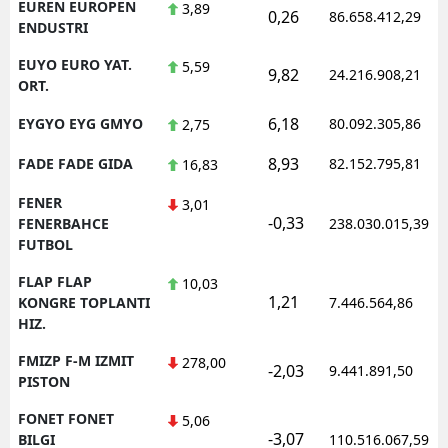
EUREN EUROPEN
3,89
0,26
86.658.412,29
ENDUSTRI
EUYO EURO YAT.
5,59
9,82
24.216.908,21
ORT.
6,18
EYGYO EYG GMYO
80.092.305,86
2,75
8,93
FADE FADE GIDA
82.152.795,81
16,83
FENER
3,01
-0,33
FENERBAHCE
238.030.015,39
FUTBOL
FLAP FLAP
10,03
1,21
KONGRE TOPLANTI
7.446.564,86
HIZ.
FMIZP F-M IZMIT
278,00
-2,03
9.441.891,50
PISTON
FONET FONET
5,06
-3,07
BILGI
110.516.067,59