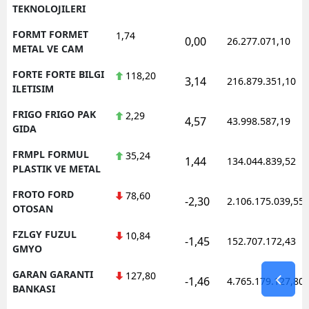
TEKNOLOJILERI
FORMT FORMET
1,74
0,00
26.277.071,10
METAL VE CAM
FORTE FORTE BILGI
118,20
3,14
216.879.351,10
ILETISIM
FRIGO FRIGO PAK
2,29
4,57
43.998.587,19
GIDA
FRMPL FORMUL
35,24
1,44
134.044.839,52
PLASTIK VE METAL
FROTO FORD
78,60
-2,30
2.106.175.039,55
OTOSAN
FZLGY FUZUL
10,84
-1,45
152.707.172,43
GMYO
GARAN GARANTI
127,80
-1,46
4.765.179.127,80
BANKASI