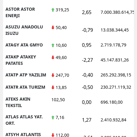
ASTOR ASTOR
319,25
2,65
7.000.380.614,75
ENERJI
ASUZU ANADOLU
50,40
-0,79
13.038.344,45
ISUZU
0,95
ATAGY ATA GMYO
2.719.178,79
10,60
ATAKP ATAKEY
49,60
-2,27
45.147.831,26
PATATES
-0,40
ATATP ATP YAZILIM
265.292.398,15
247,70
-0,50
ATATR ATA TURIZM
230.271.119,32
13,85
ATEKS AKIN
102,50
0,00
696.180,00
TEKSTIL
ATLAS ATLAS YAT.
7,16
1,27
2.410.932,84
ORT.
ATSYH ATLANTIS
112,00