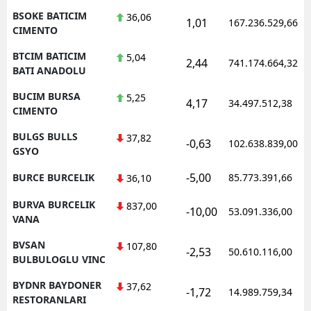
BSOKE BATICIM
36,06
1,01
167.236.529,66
CIMENTO
BTCIM BATICIM
5,04
2,44
741.174.664,32
BATI ANADOLU
BUCIM BURSA
5,25
4,17
34.497.512,38
CIMENTO
BULGS BULLS
37,82
-0,63
102.638.839,00
GSYO
-5,00
BURCE BURCELIK
85.773.391,66
36,10
BURVA BURCELIK
837,00
-10,00
53.091.336,00
VANA
BVSAN
107,80
-2,53
50.610.116,00
BULBULOGLU VINC
BYDNR BAYDONER
37,62
-1,72
14.989.759,34
RESTORANLARI