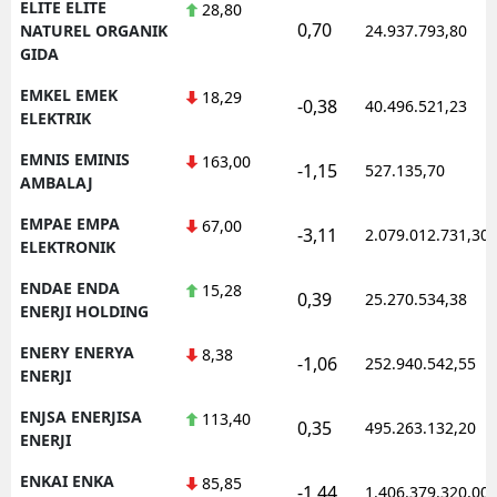
ELITE ELITE
28,80
0,70
NATUREL ORGANIK
24.937.793,80
GIDA
EMKEL EMEK
18,29
-0,38
40.496.521,23
ELEKTRIK
EMNIS EMINIS
163,00
-1,15
527.135,70
AMBALAJ
EMPAE EMPA
67,00
-3,11
2.079.012.731,30
ELEKTRONIK
ENDAE ENDA
15,28
0,39
25.270.534,38
ENERJI HOLDING
ENERY ENERYA
8,38
-1,06
252.940.542,55
ENERJI
ENJSA ENERJISA
113,40
0,35
495.263.132,20
ENERJI
ENKAI ENKA
85,85
-1,44
1.406.379.320,00