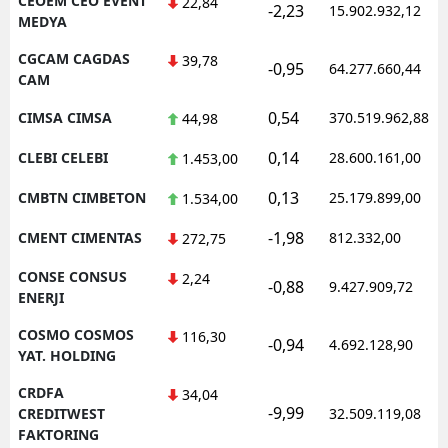
CEOEM CEO EVENT
22,84
-2,23
15.902.932,12
MEDYA
CGCAM CAGDAS
39,78
-0,95
64.277.660,44
CAM
0,54
CIMSA CIMSA
370.519.962,88
44,98
0,14
CLEBI CELEBI
28.600.161,00
1.453,00
0,13
CMBTN CIMBETON
25.179.899,00
1.534,00
-1,98
CMENT CIMENTAS
812.332,00
272,75
CONSE CONSUS
2,24
-0,88
9.427.909,72
ENERJI
COSMO COSMOS
116,30
-0,94
4.692.128,90
YAT. HOLDING
CRDFA
34,04
-9,99
CREDITWEST
32.509.119,08
FAKTORING