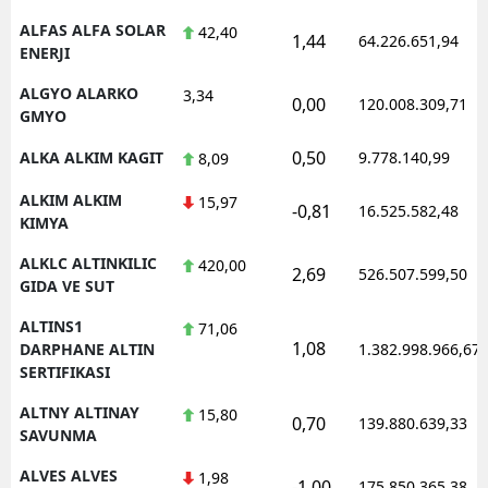
ALFAS ALFA SOLAR
42,40
1,44
64.226.651,94
ENERJI
ALGYO ALARKO
3,34
0,00
120.008.309,71
GMYO
0,50
ALKA ALKIM KAGIT
9.778.140,99
8,09
ALKIM ALKIM
15,97
-0,81
16.525.582,48
KIMYA
ALKLC ALTINKILIC
420,00
2,69
526.507.599,50
GIDA VE SUT
ALTINS1
71,06
1,08
DARPHANE ALTIN
1.382.998.966,67
SERTIFIKASI
ALTNY ALTINAY
15,80
0,70
139.880.639,33
SAVUNMA
ALVES ALVES
1,98
-1,00
175.850.365,38