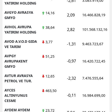
-2,61
3.085.919,00
YATIRIM HOLDING
AVGYO AVRASYA
14,16
2,09
16.466.828,19
GMYO
AVHOL AVRUPA
38,64
2,82
101.568.132,16
YATIRIM HOLDING
AVOD A.V.O.D GIDA
3,77
-1,31
9.463.723,67
VE TARIM
AVPGY
51,25
-0,97
AVRUPAKENT
16.420.722,45
GMYO
AVTUR AVRASYA
12,65
-2,32
7.476.555,64
PETROL VE TUR.
AYCES
463,50
-0,11
ALTINYUNUS
16.984.699,00
CESME
AYDEM AYDEM
23,72