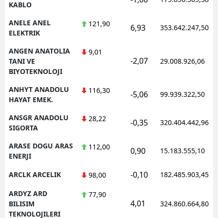
KABLO
ANELE ANEL
121,90
6,93
353.642.247,50
ELEKTRIK
ANGEN ANATOLIA
9,01
-2,07
TANI VE
29.008.926,06
BIYOTEKNOLOJI
ANHYT ANADOLU
116,30
-5,06
99.939.322,50
HAYAT EMEK.
ANSGR ANADOLU
28,22
-0,35
320.404.442,96
SIGORTA
ARASE DOGU ARAS
112,00
0,90
15.183.555,10
ENERJI
-0,10
ARCLK ARCELIK
182.485.903,45
98,00
ARDYZ ARD
77,90
4,01
BILISIM
324.860.664,80
TEKNOLOJILERI