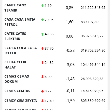
CANTE CAN2
1,19
0,85
211.522.348,65
TERMIK
CASA CASA EMTIA
70,05
1,60
839.107,80
PETROL
CATES CATES
49,36
0,08
96.925.615,22
ELEKTRIK
CCOLA COCA COLA
87,70
-0,28
319.702.334,80
ICECEK
CELHA CELIK
24,82
-3,05
104.496.344,14
HALAT
CEMAS CEMAS
4,09
-1,45
26.998.320,38
DOKUM
-0,11
CEMTS CEMTAS
14.616.070,95
8,77
-1,59
CEMZY CEM ZEYTIN
305.330.699,69
12,40