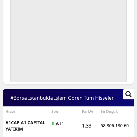
#Borsa İstanbulda İşlem Gören Tüm Hisseler
Hisse
Son
Fark%
En Düşük
A1CAP A1 CAPITAL
9,11
1,33
58.306.130,60
YATIRIM