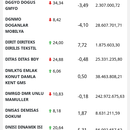
DGGYO DOGUS
34,34
-3,49
2.307.000,72
GMYO
DGNMO
8,42
-4,10
DOGANLAR
28.607.701,71
MOBILYA
DIRIT DIRITEKS
24,00
7,72
1.875.603,30
DIRILIS TEKSTIL
-0,48
DITAS DITAS BDY
25.331.235,80
24,88
DMLKTG EMLAK
6,06
0,50
KONUT DAMLA
38.463.808,21
KENT GMS
DMRGD DMR UNLU
10,83
-0,18
242.972.675,63
MAMULLER
DMSAS DEMISAS
8,18
1,87
8.631.211,59
DOKUM
DNISI DINAMIK ISI
20,64
5,31
56.002.657,62