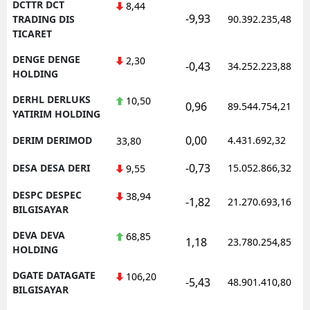
DCTTR DCT
8,44
-9,93
TRADING DIS
90.392.235,48
TICARET
DENGE DENGE
2,30
-0,43
34.252.223,88
HOLDING
DERHL DERLUKS
10,50
0,96
89.544.754,21
YATIRIM HOLDING
0,00
DERIM DERIMOD
4.431.692,32
33,80
-0,73
DESA DESA DERI
15.052.866,32
9,55
DESPC DESPEC
38,94
-1,82
21.270.693,16
BILGISAYAR
DEVA DEVA
68,85
1,18
23.780.254,85
HOLDING
DGATE DATAGATE
106,20
-5,43
48.901.410,80
BILGISAYAR