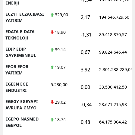
ENERJI
ECZYT ECZACIBASI
329,00
2,17
194.546.729,50
YATIRIM
EDATA E-DATA
18,90
-1,31
89.418.870,57
TEKNOLOJI
EDIP EDIP
39,14
0,67
99.824.646,44
GAYRIMENKUL
EFOR EFOR
19,07
3,92
2.301.238.289,05
YATIRIM
EGEEN EGE
5.230,00
0,00
33.500.412,50
ENDUSTRI
EGEGY EGEYAPI
29,02
-0,34
28.671.215,98
AVRUPA GMYO
EGEPO NASMED
18,74
0,48
64.175.904,42
EGEPOL