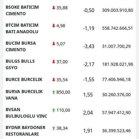
BSOKE BATICIM
35,88
-0,50
309.003.910,80
CIMENTO
BTCIM BATICIM
4,98
-1,19
558.742.666,51
BATI ANADOLU
BUCIM BURSA
5,07
-3,43
31.007.700,29
CIMENTO
BULGS BULLS
37,00
-2,17
181.928.021,96
GSYO
-1,55
BURCE BURCELIK
77.406.946,18
35,54
BURVA BURCELIK
850,00
1,55
30.260.376,00
VANA
BVSAN
110,00
2,04
57.947.412,90
BULBULOGLU VINC
BYDNR BAYDONER
38,34
1,91
36.399.523,46
RESTORANLARI