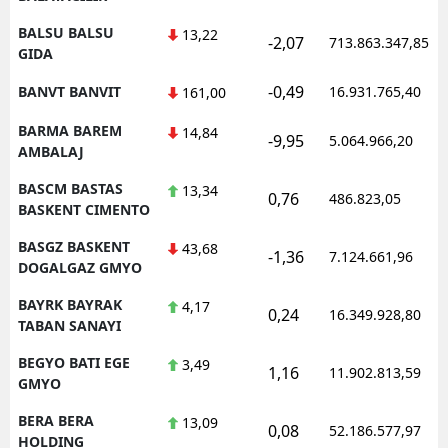
BALSU BALSU
13,22
-2,07
713.863.347,85
GIDA
-0,49
BANVT BANVIT
16.931.765,40
161,00
BARMA BAREM
14,84
-9,95
5.064.966,20
AMBALAJ
BASCM BASTAS
13,34
0,76
486.823,05
BASKENT CIMENTO
BASGZ BASKENT
43,68
-1,36
7.124.661,96
DOGALGAZ GMYO
BAYRK BAYRAK
4,17
0,24
16.349.928,80
TABAN SANAYI
BEGYO BATI EGE
3,49
1,16
11.902.813,59
GMYO
BERA BERA
13,09
0,08
52.186.577,97
HOLDING