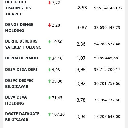
DCTTR DCT
7,72
-8,53
TRADING DIS
935.141.480,32
TICARET
DENGE DENGE
2,28
-0,87
32.696.442,29
HOLDING
DERHL DERLUKS
10,80
2,86
54.288.577,48
YATIRIM HOLDING
1,07
DERIM DERIMOD
5.189.445,68
34,16
3,98
DESA DESA DERI
92.715.206,17
9,93
DESPC DESPEC
39,30
0,92
36.201.759,66
BILGISAYAR
DEVA DEVA
71,45
3,78
33.764.732,60
HOLDING
DGATE DATAGATE
107,20
0,94
17.207.648,00
BILGISAYAR