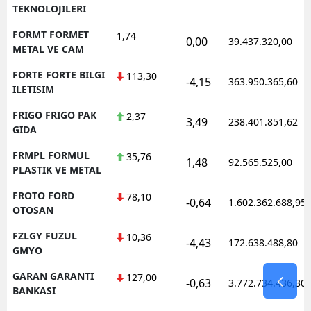
TEKNOLOJILERI
FORMT FORMET
1,74
0,00
39.437.320,00
METAL VE CAM
FORTE FORTE BILGI
113,30
-4,15
363.950.365,60
ILETISIM
FRIGO FRIGO PAK
2,37
3,49
238.401.851,62
GIDA
FRMPL FORMUL
35,76
1,48
92.565.525,00
PLASTIK VE METAL
FROTO FORD
78,10
-0,64
1.602.362.688,95
OTOSAN
FZLGY FUZUL
10,36
-4,43
172.638.488,80
GMYO
GARAN GARANTI
127,00
-0,63
3.772.734.436,30
BANKASI