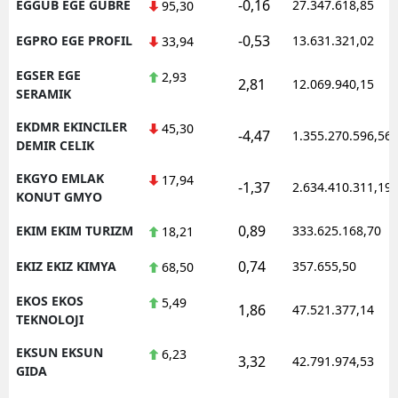
-0,16
EGGUB EGE GUBRE
27.347.618,85
95,30
-0,53
EGPRO EGE PROFIL
13.631.321,02
33,94
EGSER EGE
2,93
2,81
12.069.940,15
SERAMIK
EKDMR EKINCILER
45,30
-4,47
1.355.270.596,56
DEMIR CELIK
EKGYO EMLAK
17,94
-1,37
2.634.410.311,19
KONUT GMYO
0,89
EKIM EKIM TURIZM
333.625.168,70
18,21
0,74
EKIZ EKIZ KIMYA
357.655,50
68,50
EKOS EKOS
5,49
1,86
47.521.377,14
TEKNOLOJI
EKSUN EKSUN
6,23
3,32
42.791.974,53
GIDA