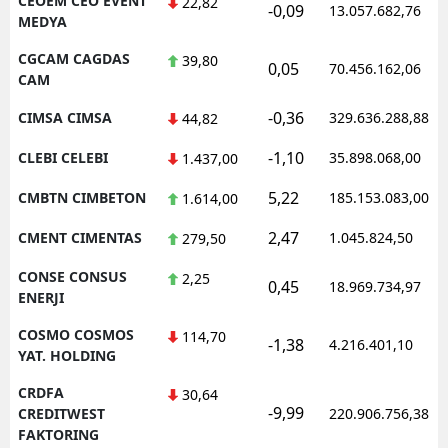
CEOEM CEO EVENT
22,82
-0,09
13.057.682,76
MEDYA
CGCAM CAGDAS
39,80
0,05
70.456.162,06
CAM
-0,36
CIMSA CIMSA
329.636.288,88
44,82
-1,10
CLEBI CELEBI
35.898.068,00
1.437,00
5,22
CMBTN CIMBETON
185.153.083,00
1.614,00
2,47
CMENT CIMENTAS
1.045.824,50
279,50
CONSE CONSUS
2,25
0,45
18.969.734,97
ENERJI
COSMO COSMOS
114,70
-1,38
4.216.401,10
YAT. HOLDING
CRDFA
30,64
-9,99
CREDITWEST
220.906.756,38
FAKTORING