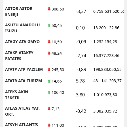
ASTOR ASTOR
308,50
-3,37
6.758.631.520,50
ENERJI
ASUZU ANADOLU
50,45
0,10
13.200.122,86
ISUZU
-0,09
ATAGY ATA GMYO
1.232.154,23
10,59
ATAKP ATAKEY
48,24
-2,74
16.377.723,46
PATATES
-0,89
ATATP ATP YAZILIM
198.883.050,55
245,50
5,78
ATATR ATA TURIZM
481.141.203,37
14,65
ATEKS AKIN
106,40
3,80
1.010.973,30
TEKSTIL
ATLAS ATLAS YAT.
7,13
-0,42
3.382.035,72
ORT.
ATSYH ATLANTIS
111,00