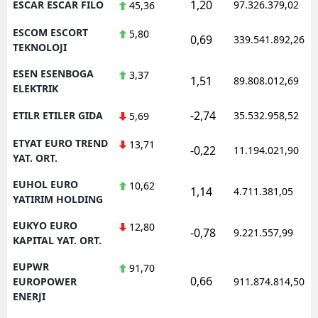
1,20
ESCAR ESCAR FILO
97.326.379,02
45,36
ESCOM ESCORT
5,80
0,69
339.541.892,26
TEKNOLOJI
ESEN ESENBOGA
3,37
1,51
89.808.012,69
ELEKTRIK
-2,74
ETILR ETILER GIDA
35.532.958,52
5,69
ETYAT EURO TREND
13,71
-0,22
11.194.021,90
YAT. ORT.
EUHOL EURO
10,62
1,14
4.711.381,05
YATIRIM HOLDING
EUKYO EURO
12,80
-0,78
9.221.557,99
KAPITAL YAT. ORT.
EUPWR
91,70
0,66
EUROPOWER
911.874.814,50
ENERJI