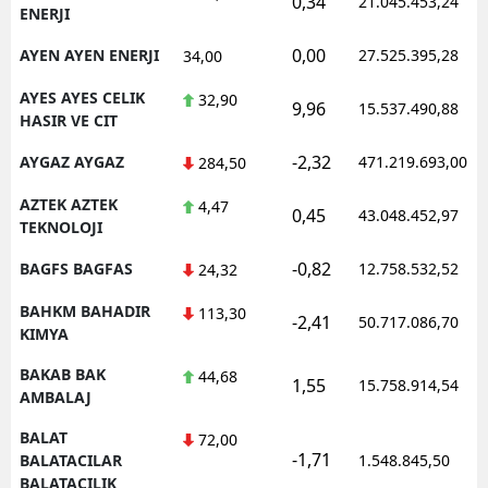
0,34
21.045.453,24
ENERJI
0,00
AYEN AYEN ENERJI
27.525.395,28
34,00
AYES AYES CELIK
32,90
9,96
15.537.490,88
HASIR VE CIT
-2,32
AYGAZ AYGAZ
471.219.693,00
284,50
AZTEK AZTEK
4,47
0,45
43.048.452,97
TEKNOLOJI
-0,82
BAGFS BAGFAS
12.758.532,52
24,32
BAHKM BAHADIR
113,30
-2,41
50.717.086,70
KIMYA
BAKAB BAK
44,68
1,55
15.758.914,54
AMBALAJ
BALAT
72,00
-1,71
BALATACILAR
1.548.845,50
BALATACILIK