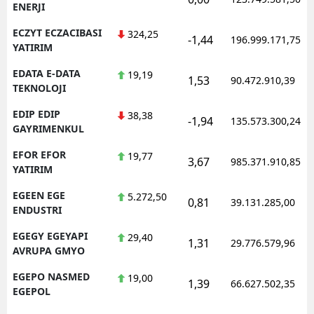
ENERJI
ECZYT ECZACIBASI
324,25
-1,44
196.999.171,75
YATIRIM
EDATA E-DATA
19,19
1,53
90.472.910,39
TEKNOLOJI
EDIP EDIP
38,38
-1,94
135.573.300,24
GAYRIMENKUL
EFOR EFOR
19,77
3,67
985.371.910,85
YATIRIM
EGEEN EGE
5.272,50
0,81
39.131.285,00
ENDUSTRI
EGEGY EGEYAPI
29,40
1,31
29.776.579,96
AVRUPA GMYO
EGEPO NASMED
19,00
1,39
66.627.502,35
EGEPOL