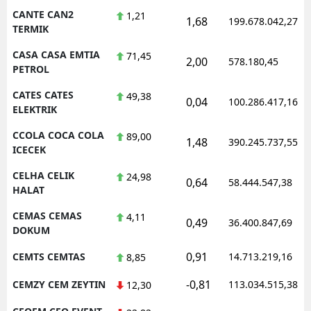
CANTE CAN2
1,21
1,68
199.678.042,27
TERMIK
CASA CASA EMTIA
71,45
2,00
578.180,45
PETROL
CATES CATES
49,38
0,04
100.286.417,16
ELEKTRIK
CCOLA COCA COLA
89,00
1,48
390.245.737,55
ICECEK
CELHA CELIK
24,98
0,64
58.444.547,38
HALAT
CEMAS CEMAS
4,11
0,49
36.400.847,69
DOKUM
0,91
CEMTS CEMTAS
14.713.219,16
8,85
-0,81
CEMZY CEM ZEYTIN
113.034.515,38
12,30