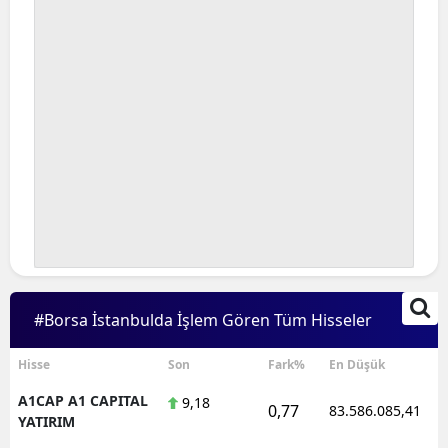
#Borsa İstanbulda İşlem Gören Tüm Hisseler
Hisse
Son
Fark%
En Düşük
A1CAP A1 CAPITAL
9,18
0,77
83.586.085,41
YATIRIM