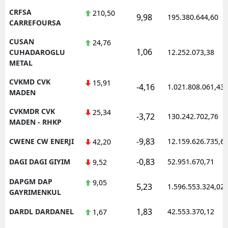
CRFSA
210,50
9,98
195.380.644,60
CARREFOURSA
CUSAN
24,76
1,06
CUHADAROGLU
12.252.073,38
METAL
CVKMD CVK
15,91
-4,16
1.021.808.061,43
MADEN
CVKMDR CVK
25,34
-3,72
130.242.702,76
MADEN - RHKP
-9,83
CWENE CW ENERJI
12.159.626.735,6
42,20
-0,83
DAGI DAGI GIYIM
52.951.670,71
9,52
DAPGM DAP
9,05
5,23
1.596.553.324,02
GAYRIMENKUL
1,83
DARDL DARDANEL
42.553.370,12
1,67