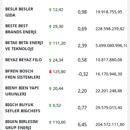
BESLR BESLER
12,42
0,98
19.918.755,95
GIDA
BESTE BEST
29,30
0,69
228.598.259,82
BRANDS ENERJI
BETAE BETA ENERJI
111,20
2,39
5.699.080.996,10
VE TEKNOLOJI
0,58
BEYAZ BEYAZ FILO
10.817.880,08
24,34
BFREN BOSCH
125,80
-0,32
16.170.946,30
FREN SISTEMLERI
BIENY BIEN YAPI
20,44
2,20
22.201.248,88
URUNLERI
BIGCH BUYUK
6,52
0,77
29.579.015,40
SEFLER BIGCHEFS
BIGEN BIRLESIM
110,60
6,45
204.572.111,80
GRUP ENERJI