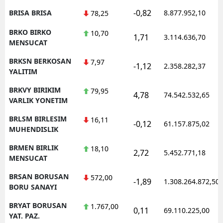
-0,82
BRISA BRISA
8.877.952,10
78,25
BRKO BIRKO
10,70
1,71
3.114.636,70
MENSUCAT
BRKSN BERKOSAN
7,97
-1,12
2.358.282,37
YALITIM
BRKVY BIRIKIM
79,95
4,78
74.542.532,65
VARLIK YONETIM
BRLSM BIRLESIM
16,11
-0,12
61.157.875,02
MUHENDISLIK
BRMEN BIRLIK
18,10
2,72
5.452.771,18
MENSUCAT
BRSAN BORUSAN
572,00
-1,89
1.308.264.872,50
BORU SANAYI
BRYAT BORUSAN
1.767,00
0,11
69.110.225,00
YAT. PAZ.