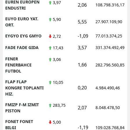
EUREN EUROPEN
3,97
2,06
108.798.316,17
ENDUSTRI
EUYO EURO YAT.
5,90
5,55
27.907.109,90
ORT.
-1,09
EYGYO EYG GMYO
77.013.374,25
2,72
3,57
FADE FADE GIDA
331.374.492,49
17,43
FENER
3,06
1,66
FENERBAHCE
282.796.560,85
FUTBOL
FLAP FLAP
10,05
0,20
KONGRE TOPLANTI
4.984.490,46
HIZ.
FMIZP F-M IZMIT
283,75
2,07
8.048.478,50
PISTON
FONET FONET
5,00
-1,19
BILGI
109.028.768,84