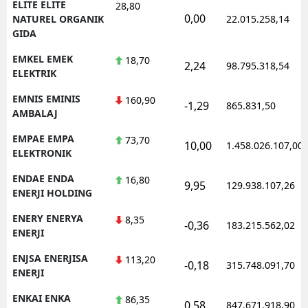
ELITE ELITE
28,80
0,00
NATUREL ORGANIK
22.015.258,14
GIDA
EMKEL EMEK
18,70
2,24
98.795.318,54
ELEKTRIK
EMNIS EMINIS
160,90
-1,29
865.831,50
AMBALAJ
EMPAE EMPA
73,70
10,00
1.458.026.107,00
ELEKTRONIK
ENDAE ENDA
16,80
9,95
129.938.107,26
ENERJI HOLDING
ENERY ENERYA
8,35
-0,36
183.215.562,02
ENERJI
ENJSA ENERJISA
113,20
-0,18
315.748.091,70
ENERJI
ENKAI ENKA
86,35
0,58
847.671.918,90