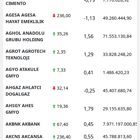
CIMENTO
AGESA AGESA
236,00
-1,13
49.260.444,90
HAYAT EMEKLILIK
AGHOL ANADOLU
35,26
1,56
71.553.130,84
GRUBU HOLDING
AGROT AGROTECH
2,35
1,29
33.828.248,20
TEKNOLOJI
AGYO ATAKULE
7,33
0,41
1.486.420,23
GMYO
AHGAZ AHLATCI
32,14
-0,25
45.407.680,74
DOGALGAZ
AHSGY AHES
19,36
1,79
29.155.635,80
GMYO
0,45
AKBNK AKBANK
7.971.197.000,85
67,40
0,55
AKCNS AKCANSA
45.788.813,60
236,40