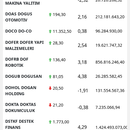
MAKINA YALITIM
DOAS DOGUS
194,30
2,16
212.181.643,20
OTOMOTIV
0,38
DOCO DO-CO
96.284.930,00
11.352,50
DOFER DOFER YAPI
28,30
2,54
19.621.747,32
MALZEMELERI
DOFRB DOF
136,40
3,18
856.816.246,40
ROBOTIK
4,38
DOGUB DOGUSAN
26.285.582,45
81,05
DOHOL DOGAN
20,50
-1,91
131.554.567,36
HOLDING
DOKTA DOKTAS
21,20
-0,38
7.235.066,94
DOKUMCULUK
DSTKF DESTEK
1.773,00
4,29
FINANS
1.424.493.073,00