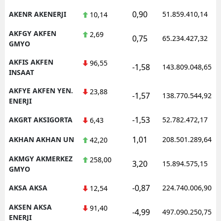
0,90
AKENR AKENERJI
51.859.410,14
10,14
AKFGY AKFEN
2,69
0,75
65.234.427,32
GMYO
AKFIS AKFEN
96,55
-1,58
143.809.048,65
INSAAT
AKFYE AKFEN YEN.
23,88
-1,57
138.770.544,92
ENERJI
-1,53
AKGRT AKSIGORTA
52.782.472,17
6,43
1,01
AKHAN AKHAN UN
208.501.289,64
42,20
AKMGY AKMERKEZ
258,00
3,20
15.894.575,15
GMYO
-0,87
AKSA AKSA
224.740.006,90
12,54
AKSEN AKSA
91,40
-4,99
497.090.250,75
ENERJI