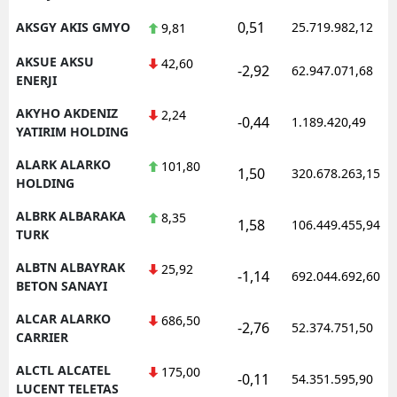
0,51
AKSGY AKIS GMYO
25.719.982,12
9,81
AKSUE AKSU
42,60
-2,92
62.947.071,68
ENERJI
AKYHO AKDENIZ
2,24
-0,44
1.189.420,49
YATIRIM HOLDING
ALARK ALARKO
101,80
1,50
320.678.263,15
HOLDING
ALBRK ALBARAKA
8,35
1,58
106.449.455,94
TURK
ALBTN ALBAYRAK
25,92
-1,14
692.044.692,60
BETON SANAYI
ALCAR ALARKO
686,50
-2,76
52.374.751,50
CARRIER
ALCTL ALCATEL
175,00
-0,11
54.351.595,90
LUCENT TELETAS