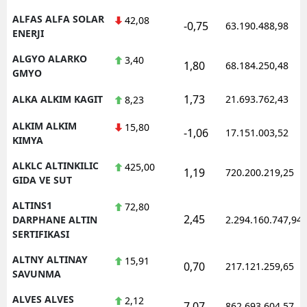
ALFAS ALFA SOLAR
42,08
-0,75
63.190.488,98
ENERJI
ALGYO ALARKO
3,40
1,80
68.184.250,48
GMYO
1,73
ALKA ALKIM KAGIT
21.693.762,43
8,23
ALKIM ALKIM
15,80
-1,06
17.151.003,52
KIMYA
ALKLC ALTINKILIC
425,00
1,19
720.200.219,25
GIDA VE SUT
ALTINS1
72,80
2,45
DARPHANE ALTIN
2.294.160.747,94
SERTIFIKASI
ALTNY ALTINAY
15,91
0,70
217.121.259,65
SAVUNMA
ALVES ALVES
2,12
7,07
862.693.604,57