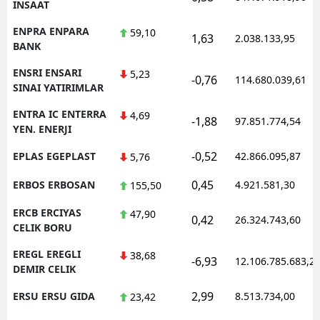
INSAAT
ENPRA ENPARA
59,10
1,63
2.038.133,95
BANK
ENSRI ENSARI
5,23
-0,76
114.680.039,61
SINAI YATIRIMLAR
ENTRA IC ENTERRA
4,69
-1,88
97.851.774,54
YEN. ENERJI
-0,52
EPLAS EGEPLAST
42.866.095,87
5,76
0,45
ERBOS ERBOSAN
4.921.581,30
155,50
ERCB ERCIYAS
47,90
0,42
26.324.743,60
CELIK BORU
EREGL EREGLI
38,68
-6,93
12.106.785.683,2
DEMIR CELIK
2,99
ERSU ERSU GIDA
8.513.734,00
23,42