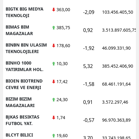
BIGTK BIG MEDYA
363,00
-2,09
103.456.405,50
TEKNOLOJI
BIMAS BIM
385,75
0,92
3.513.897.605,75
MAGAZALAR
BINBN BIN ULASIM
178,60
-1,92
46.099.331,90
TEKNOLOJILERI
BINHO 1000
10,30
5,32
385.452.406,90
YATIRIMLAR HOL.
BIOEN BIOTREND
17,42
-1,58
68.461.191,64
CEVRE VE ENERJI
BIZIM BIZIM
24,30
0,91
3.572.297,46
MAGAZALARI
BJKAS BESIKTAS
1,74
-0,57
96.970.363,89
FUTBOL YAT.
BLCYT BILICI
19,60
3,70
33.743.198,65