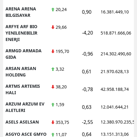
ARENA ARENA
20,24
0,90
16.381.449,10
BILGISAYAR
ARFYE ARF BIO
29,66
-4,20
YENILENEBILIR
518.871.666,06
ENERJI
ARMGD ARMADA
195,70
-0,96
214.302.490,60
GIDA
ARSAN ARSAN
3,32
0,61
21.970.628,13
HOLDING
ARTMS ARTEMIS
38,20
-0,78
42.958.188,74
HALI
ARZUM ARZUM EV
1,59
0,63
12.041.644,21
ALETLERI
-2,55
ASELS ASELSAN
12.380.970.235,5
353,75
0,64
ASGYO ASCE GMYO
13.151.313,06
11,07