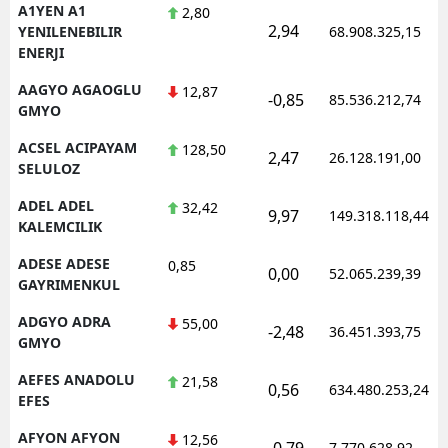
A1YEN A1
2,80
2,94
YENILENEBILIR
68.908.325,15
ENERJI
AAGYO AGAOGLU
12,87
-0,85
85.536.212,74
GMYO
ACSEL ACIPAYAM
128,50
2,47
26.128.191,00
SELULOZ
ADEL ADEL
32,42
9,97
149.318.118,44
KALEMCILIK
ADESE ADESE
0,85
0,00
52.065.239,39
GAYRIMENKUL
ADGYO ADRA
55,00
-2,48
36.451.393,75
GMYO
AEFES ANADOLU
21,58
0,56
634.480.253,24
EFES
AFYON AFYON
12,56
-0,79
7.770.628,92