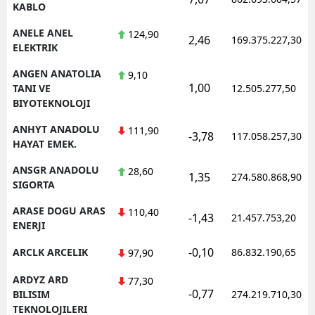
KABLO
ANELE ANEL
124,90
2,46
169.375.227,30
ELEKTRIK
ANGEN ANATOLIA
9,10
1,00
TANI VE
12.505.277,50
BIYOTEKNOLOJI
ANHYT ANADOLU
111,90
-3,78
117.058.257,30
HAYAT EMEK.
ANSGR ANADOLU
28,60
1,35
274.580.868,90
SIGORTA
ARASE DOGU ARAS
110,40
-1,43
21.457.753,20
ENERJI
-0,10
ARCLK ARCELIK
86.832.190,65
97,90
ARDYZ ARD
77,30
-0,77
BILISIM
274.219.710,30
TEKNOLOJILERI