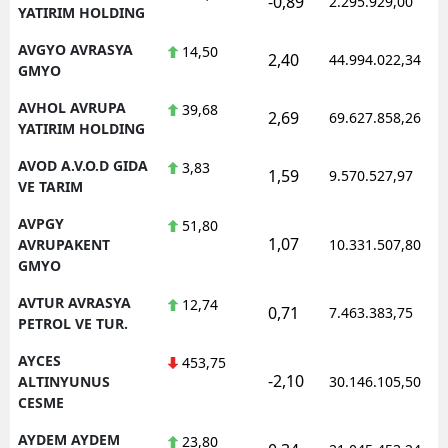
-0,89
2.295.929,00
YATIRIM HOLDING
AVGYO AVRASYA
14,50
2,40
44.994.022,34
GMYO
AVHOL AVRUPA
39,68
2,69
69.627.858,26
YATIRIM HOLDING
AVOD A.V.O.D GIDA
3,83
1,59
9.570.527,97
VE TARIM
AVPGY
51,80
1,07
AVRUPAKENT
10.331.507,80
GMYO
AVTUR AVRASYA
12,74
0,71
7.463.383,75
PETROL VE TUR.
AYCES
453,75
-2,10
ALTINYUNUS
30.146.105,50
CESME
AYDEM AYDEM
23,80