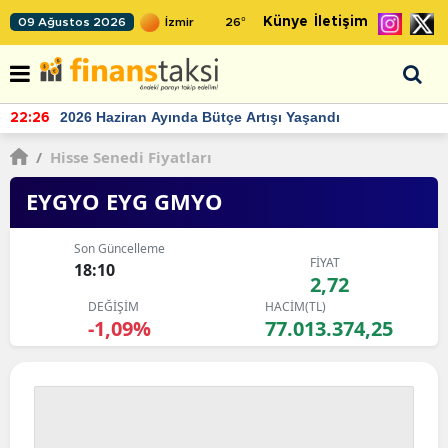
Künye
İletişim
09 Ağustos 2026
26
°
TCMB'nin rezervlerinde artan momentum devam ediyor
22:24
/
Hisse Senedi Fiyatları
EYGYO EYG GMYO
Son Güncelleme
FİYAT
18:10
2,72
DEĞİŞİM
HACİM(TL)
-1,09%
77.013.374,25