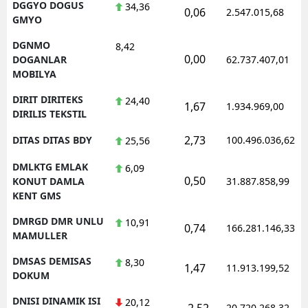
DGGYO DOGUS
34,36
0,06
2.547.015,68
GMYO
DGNMO
8,42
0,00
DOGANLAR
62.737.407,01
MOBILYA
DIRIT DIRITEKS
24,40
1,67
1.934.969,00
DIRILIS TEKSTIL
2,73
DITAS DITAS BDY
100.496.036,62
25,56
DMLKTG EMLAK
6,09
0,50
KONUT DAMLA
31.887.858,99
KENT GMS
DMRGD DMR UNLU
10,91
0,74
166.281.146,33
MAMULLER
DMSAS DEMISAS
8,30
1,47
11.913.199,52
DOKUM
DNISI DINAMIK ISI
20,12
-2,52
20.720.268,32