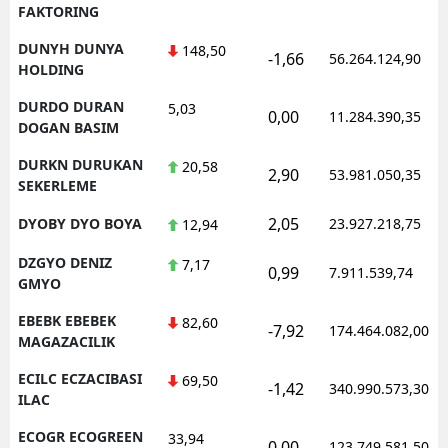
FAKTORING
DUNYH DUNYA
148,50
-1,66
56.264.124,90
HOLDING
DURDO DURAN
5,03
0,00
11.284.390,35
DOGAN BASIM
DURKN DURUKAN
20,58
2,90
53.981.050,35
SEKERLEME
2,05
DYOBY DYO BOYA
23.927.218,75
12,94
DZGYO DENIZ
7,17
0,99
7.911.539,74
GMYO
EBEBK EBEBEK
82,60
-7,92
174.464.082,00
MAGAZACILIK
ECILC ECZACIBASI
69,50
-1,42
340.990.573,30
ILAC
ECOGR ECOGREEN
33,94
0,00
123.749.581,50