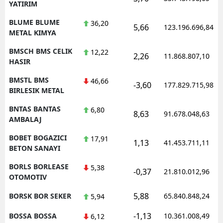
YATIRIM
BLUME BLUME
36,20
5,66
123.196.696,84
METAL KIMYA
BMSCH BMS CELIK
12,22
2,26
11.868.807,10
HASIR
BMSTL BMS
46,66
-3,60
177.829.715,98
BIRLESIK METAL
BNTAS BANTAS
6,80
8,63
91.678.048,63
AMBALAJ
BOBET BOGAZICI
17,91
1,13
41.453.711,11
BETON SANAYI
BORLS BORLEASE
5,38
-0,37
21.810.012,96
OTOMOTIV
5,88
BORSK BOR SEKER
65.840.848,24
5,94
-1,13
BOSSA BOSSA
10.361.008,49
6,12