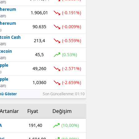
SDT)
thereum
1.906,01
(-0.191%)
SDT)
thereum
90.635
(-0.009%)
)
tcoin Cash
213,4
(-0.559%)
SDT)
tecoin
45,5
(0.53%)
SDT)
pple
49,260
(-2.571%)
)
pple
1,0360
(-2.659%)
SDT)
ü Göster
Son Güncellenme: 01:10
Artanlar
Fiyat
Değişim
191,40
(10,00%)
A