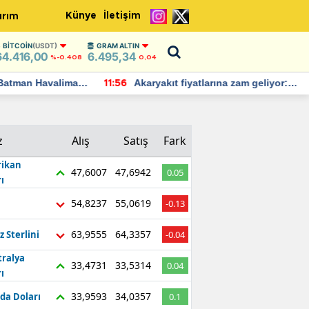
Künye
İletişim
ırım
BITCOIN
(USDT)
GRAM ALTIN
64.416,00
6.495,34
%-0.408
0,04
Batman Havalimanı
Akaryakıt fiyatlarına zam geliyor:
11:56
 açıklamalarda
Yeni tarih açıklandı
z
Alış
Satış
Fark
ikan
47,6007
47,6942
0.05
ı
54,8237
55,0619
-0.13
63,9555
64,3357
z Sterlini
-0.04
tralya
33,4731
33,5314
0.04
ı
33,9593
34,0357
da Doları
0.1