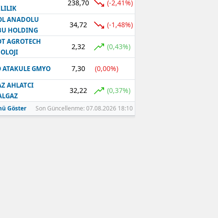
238,70
(-2,41%)
LILIK
OL ANADOLU
34,72
(-1,48%)
BU HOLDING
T AGROTECH
2,32
(0,43%)
OLOJI
7,30
(0,00%)
 ATAKULE GMYO
Z AHLATCI
32,22
(0,37%)
ALGAZ
ü Göster
Son Güncellenme: 07.08.2026 18:10