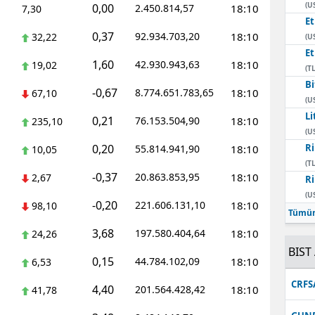
(U
0,00
2.450.814,57
18:10
7,30
E
0,37
92.934.703,20
18:10
32,22
(U
E
1,60
42.930.943,63
18:10
19,02
(TL
Bi
-0,67
8.774.651.783,65
18:10
67,10
(U
Li
0,21
76.153.504,90
18:10
235,10
(U
0,20
Ri
55.814.941,90
18:10
10,05
(TL
-0,37
20.863.853,95
18:10
2,67
Ri
(U
-0,20
221.606.131,10
18:10
98,10
Tümün
3,68
197.580.404,64
18:10
24,26
BIST 
0,15
44.784.102,09
18:10
6,53
CRFS
4,40
201.564.428,42
18:10
41,78