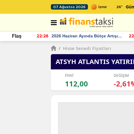
26
°
07 Ağustos 2026
Gün
r seviyesinin
2026 Haziran Ayında Bütçe Artışı
Flaş
22:26
22
Yaşandı
/
Hisse Senedi Fiyatları
ATSYH ATLANTIS YATIR
FİYAT
DEĞİŞİM
112,00
-2,61