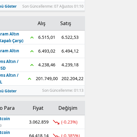
ü Göster
Son Güncellenme: 07 Ağustos 01:10
Alış
Satış
ram Altın
6.522,53
6.515,01
Kapalı Çarşı)
6.494,12
6.493,02
ram Altın
ns Altın /
4.239,18
4.238,46
USD
ns Altın /
202.204,22
201.749,00
L
Son Güncellenme: 01:13
ü Göster
to Para
Fiyat
Değişim
tcoin
3.062.859
(-0.23%)
)
tcoin
64.418,14
(-0.385%)