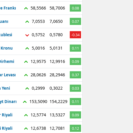
58,5566
58,7006
re Frankı
0.08
7,0553
7,0650
Yuanı
0.07
0,5752
0,5780
ublesi
-0.34
5,0016
5,0131
ç Kronu
0.11
12,9575
12,9916
Dirhemi
0.09
28,0626
28,2946
r Levası
0.37
0,2999
0,3022
 Yeni
0.03
153,5090
154,2229
yt Dinarı
0.11
12,5774
13,5327
 Riyali
0.09
12,6738
12,7081
 Riyali
0.12