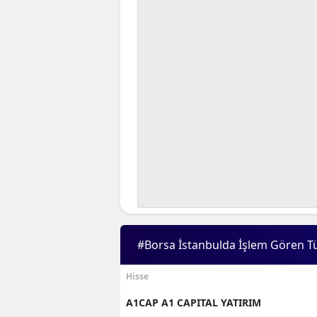
#Borsa İstanbulda İşlem Gören T
Hisse
A1CAP A1 CAPITAL YATIRIM