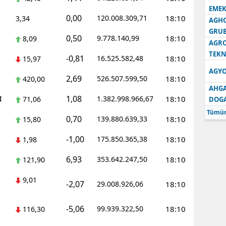
EMEK
0,00
120.008.309,71
18:10
3,34
AGH
GRU
0,50
9.778.140,99
18:10
8,09
AGRO
TEKN
-0,81
16.525.582,48
18:10
15,97
AGYO
2,69
526.507.599,50
18:10
420,00
AHGA
1,08
I
1.382.998.966,67
18:10
71,06
DOG
Tümün
0,70
139.880.639,33
18:10
15,80
-1,00
175.850.365,38
18:10
1,98
6,93
353.642.247,50
18:10
121,90
9,01
-2,07
29.008.926,06
18:10
-5,06
99.939.322,50
18:10
116,30