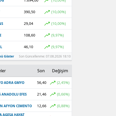
1.694,00
(10,00%)
DG
390,50
(10,00%)
T
29,04
(10,00%)
NS
108,60
(9,97%)
E
46,10
(9,97%)
L
ü Göster
Son Güncellenme: 07.08.2026 18:10
ler
Son
Değişim
56,40
(2,45%)
O ADRA GMYO
21,46
(0,66%)
S ANADOLU EFES
12,66
(0,88%)
N AFYON CIMENTO
A AGESA HAYAT