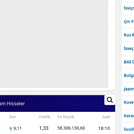
İsviç
Çin 
Rus R
İsve
BAE 
Bulga
Japon
Kuve
üm Hisseler
Katar
Son
Fark%
En Düşük
Saat
1,33
58.306.130,60
18:10
9,11
Suudi