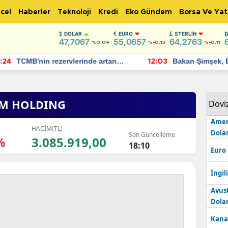
cel
Haberler
Teknoloji
Kredi
Eko Gündem
Borsa Ve Yat
DOLAR
EURO
STERLIN
47,7067
55,0657
64,2763
%0.04
%-0.13
%-0.11
TCMB'nin rezervlerinde artan
Bakan Şimşek, 
:24
12:03
momentum devam ediyor
için umut verici
bulundu
IM HOLDING
Dövi
Amer
HACİM(TL)
Dolar
Son Güncelleme
%
3.085.919,00
18:10
Euro
İngili
Avus
Dolar
Kana