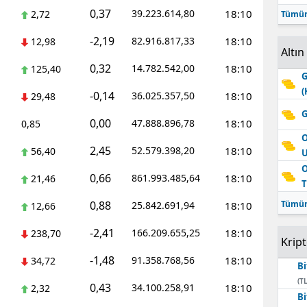
0,37
39.223.614,80
18:10
2,72
Tümün
-2,19
82.916.817,33
18:10
12,98
Altın
0,32
14.782.542,00
18:10
125,40
G
(
-0,14
36.025.357,50
18:10
29,48
G
0,00
47.888.896,78
18:10
0,85
O
2,45
52.579.398,20
18:10
56,40
O
0,66
861.993.485,64
18:10
21,46
T
0,88
Tümün
25.842.691,94
18:10
12,66
-2,41
166.209.655,25
18:10
238,70
Krip
-1,48
91.358.768,56
18:10
34,72
Bi
(TL
0,43
34.100.258,91
18:10
2,32
Bi