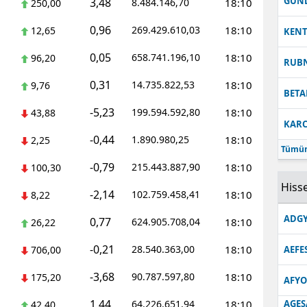
GUN
3,48
8.484.146,70
18:10
250,00
0,96
269.429.610,03
18:10
12,65
KEN
0,05
658.741.196,10
18:10
96,20
RUB
0,31
14.735.822,53
18:10
9,76
BETA
-5,23
199.594.592,80
18:10
43,88
KARC
-0,44
1.890.980,25
18:10
2,25
Tümün
-0,79
215.443.887,90
18:10
100,30
Hisse
-2,14
102.759.458,41
18:10
8,22
ADGY
0,77
624.905.708,04
18:10
26,22
-0,21
28.540.363,00
18:10
706,00
AEFE
-3,68
90.787.597,80
18:10
175,20
AFYO
1,44
64.226.651,94
18:10
AGES
42,40