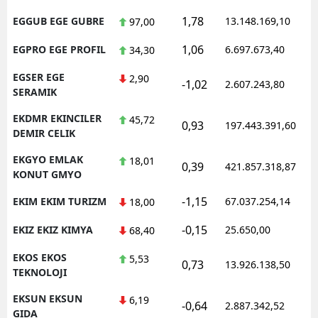
1,78
EGGUB EGE GUBRE
13.148.169,10
97,00
1,06
EGPRO EGE PROFIL
6.697.673,40
34,30
EGSER EGE
2,90
-1,02
2.607.243,80
SERAMIK
EKDMR EKINCILER
45,72
0,93
197.443.391,60
DEMIR CELIK
EKGYO EMLAK
18,01
0,39
421.857.318,87
KONUT GMYO
-1,15
EKIM EKIM TURIZM
67.037.254,14
18,00
-0,15
EKIZ EKIZ KIMYA
25.650,00
68,40
EKOS EKOS
5,53
0,73
13.926.138,50
TEKNOLOJI
EKSUN EKSUN
6,19
-0,64
2.887.342,52
GIDA