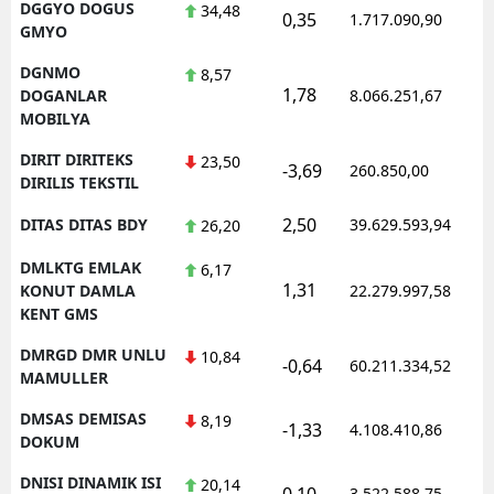
DGGYO DOGUS
34,48
0,35
1.717.090,90
GMYO
DGNMO
8,57
1,78
DOGANLAR
8.066.251,67
MOBILYA
DIRIT DIRITEKS
23,50
-3,69
260.850,00
DIRILIS TEKSTIL
2,50
DITAS DITAS BDY
39.629.593,94
26,20
DMLKTG EMLAK
6,17
1,31
KONUT DAMLA
22.279.997,58
KENT GMS
DMRGD DMR UNLU
10,84
-0,64
60.211.334,52
MAMULLER
DMSAS DEMISAS
8,19
-1,33
4.108.410,86
DOKUM
DNISI DINAMIK ISI
20,14
0,10
3.522.588,75