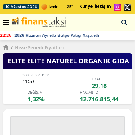
Künye
İletişim
10 Ağustos 2026
25
°
TCMB'nin rezervlerinde artan momentum devam ediyor
22:24
/
Hisse Senedi Fiyatları
ELITE ELITE NATUREL ORGANIK GIDA
Son Güncelleme
FİYAT
11:57
29,18
DEĞİŞİM
HACİM(TL)
1,32%
12.716.815,44