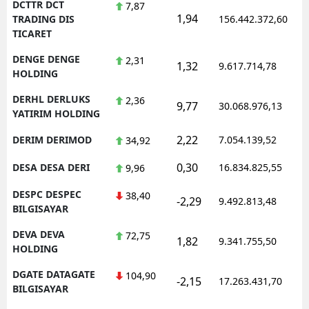
DCTTR DCT
7,87
1,94
TRADING DIS
156.442.372,60
TICARET
DENGE DENGE
2,31
1,32
9.617.714,78
HOLDING
DERHL DERLUKS
2,36
9,77
30.068.976,13
YATIRIM HOLDING
2,22
DERIM DERIMOD
7.054.139,52
34,92
0,30
DESA DESA DERI
16.834.825,55
9,96
DESPC DESPEC
38,40
-2,29
9.492.813,48
BILGISAYAR
DEVA DEVA
72,75
1,82
9.341.755,50
HOLDING
DGATE DATAGATE
104,90
-2,15
17.263.431,70
BILGISAYAR