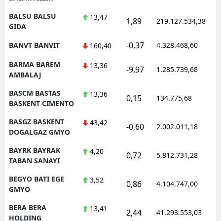
BALSU BALSU
13,47
1,89
219.127.534,38
GIDA
-0,37
BANVT BANVIT
4.328.468,60
160,40
BARMA BAREM
13,36
-9,97
1.285.739,68
AMBALAJ
BASCM BASTAS
13,36
0,15
134.775,68
BASKENT CIMENTO
BASGZ BASKENT
43,42
-0,60
2.002.011,18
DOGALGAZ GMYO
BAYRK BAYRAK
4,20
0,72
5.812.731,28
TABAN SANAYI
BEGYO BATI EGE
3,52
0,86
4.104.747,00
GMYO
BERA BERA
13,41
2,44
41.293.553,03
HOLDING