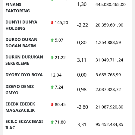
1,30
FINANS
445.030.465,00
FAKTORING
DUNYH DUNYA
145,20
-2,22
20.359.601,90
HOLDING
DURDO DURAN
5,07
0,80
1.254.883,59
DOGAN BASIM
DURKN DURUKAN
21,22
3,11
31.049.711,24
SEKERLEME
0,00
DYOBY DYO BOYA
5.635.768,99
12,94
DZGYO DENIZ
7,24
0,98
2.037.328,72
GMYO
EBEBK EBEBEK
80,45
-2,60
21.087.920,80
MAGAZACILIK
ECILC ECZACIBASI
71,80
3,31
95.452.484,85
ILAC