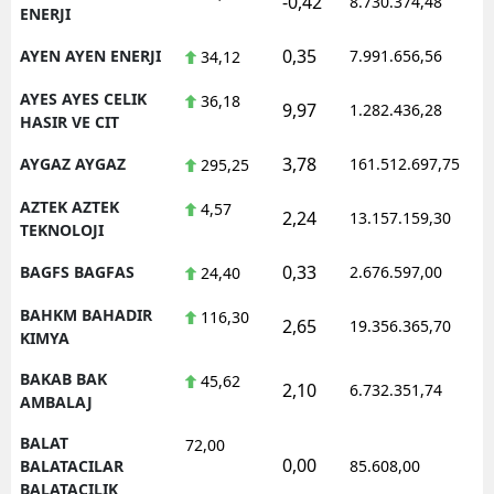
-0,42
8.730.374,48
ENERJI
0,35
AYEN AYEN ENERJI
7.991.656,56
34,12
AYES AYES CELIK
36,18
9,97
1.282.436,28
HASIR VE CIT
3,78
AYGAZ AYGAZ
161.512.697,75
295,25
AZTEK AZTEK
4,57
2,24
13.157.159,30
TEKNOLOJI
0,33
BAGFS BAGFAS
2.676.597,00
24,40
BAHKM BAHADIR
116,30
2,65
19.356.365,70
KIMYA
BAKAB BAK
45,62
2,10
6.732.351,74
AMBALAJ
BALAT
72,00
0,00
BALATACILAR
85.608,00
BALATACILIK