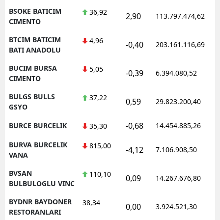
BSOKE BATICIM
36,92
2,90
113.797.474,62
CIMENTO
BTCIM BATICIM
4,96
-0,40
203.161.116,69
BATI ANADOLU
BUCIM BURSA
5,05
-0,39
6.394.080,52
CIMENTO
BULGS BULLS
37,22
0,59
29.823.200,40
GSYO
-0,68
BURCE BURCELIK
14.454.885,26
35,30
BURVA BURCELIK
815,00
-4,12
7.106.908,50
VANA
BVSAN
110,10
0,09
14.267.676,80
BULBULOGLU VINC
BYDNR BAYDONER
38,34
0,00
3.924.521,30
RESTORANLARI