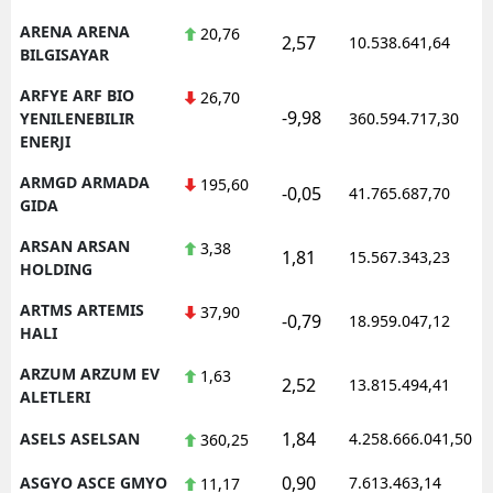
ARENA ARENA
20,76
2,57
10.538.641,64
BILGISAYAR
ARFYE ARF BIO
26,70
-9,98
YENILENEBILIR
360.594.717,30
ENERJI
ARMGD ARMADA
195,60
-0,05
41.765.687,70
GIDA
ARSAN ARSAN
3,38
1,81
15.567.343,23
HOLDING
ARTMS ARTEMIS
37,90
-0,79
18.959.047,12
HALI
ARZUM ARZUM EV
1,63
2,52
13.815.494,41
ALETLERI
1,84
ASELS ASELSAN
4.258.666.041,50
360,25
0,90
ASGYO ASCE GMYO
7.613.463,14
11,17