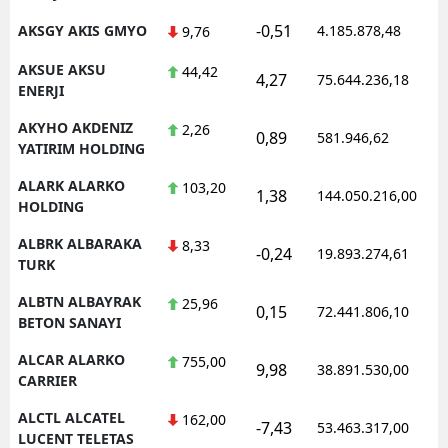
-0,51
AKSGY AKIS GMYO
4.185.878,48
9,76
AKSUE AKSU
44,42
4,27
75.644.236,18
ENERJI
AKYHO AKDENIZ
2,26
0,89
581.946,62
YATIRIM HOLDING
ALARK ALARKO
103,20
1,38
144.050.216,00
HOLDING
ALBRK ALBARAKA
8,33
-0,24
19.893.274,61
TURK
ALBTN ALBAYRAK
25,96
0,15
72.441.806,10
BETON SANAYI
ALCAR ALARKO
755,00
9,98
38.891.530,00
CARRIER
ALCTL ALCATEL
162,00
-7,43
53.463.317,00
LUCENT TELETAS