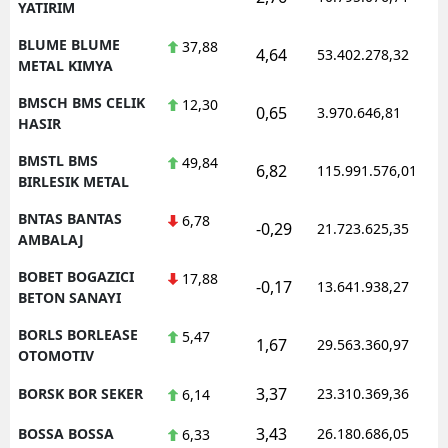
YATIRIM
BLUME BLUME
37,88
4,64
53.402.278,32
METAL KIMYA
BMSCH BMS CELIK
12,30
0,65
3.970.646,81
HASIR
BMSTL BMS
49,84
6,82
115.991.576,01
BIRLESIK METAL
BNTAS BANTAS
6,78
-0,29
21.723.625,35
AMBALAJ
BOBET BOGAZICI
17,88
-0,17
13.641.938,27
BETON SANAYI
BORLS BORLEASE
5,47
1,67
29.563.360,97
OTOMOTIV
3,37
BORSK BOR SEKER
23.310.369,36
6,14
3,43
BOSSA BOSSA
26.180.686,05
6,33