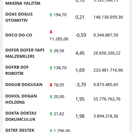
MAKINA YALITIM
DOAS DOGUS
194,70
0,21
148.130.059,30
OTOMOTIV
-0,59
DOCO DO-CO
9.349.887,50
11.285,00
DOFER DOFER YAPI
29,56
4,45
26.656.330,22
MALZEMELERI
DOFRB DOF
138,70
1,69
233.981.716,90
ROBOTIK
-3,70
DOGUB DOGUSAN
9.873.485,65
78,05
DOHOL DOGAN
20,90
1,95
55.776.762,76
HOLDING
DOKTA DOKTAS
21,62
1,98
3.894.318,36
DOKUMCULUK
DSTKF DESTEK
1.796,00