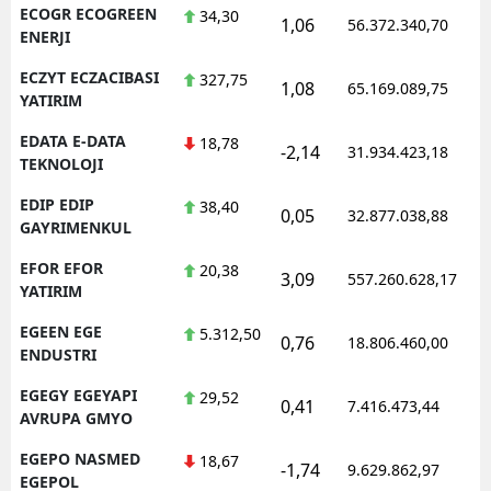
ECOGR ECOGREEN
34,30
1,06
56.372.340,70
ENERJI
ECZYT ECZACIBASI
327,75
1,08
65.169.089,75
YATIRIM
EDATA E-DATA
18,78
-2,14
31.934.423,18
TEKNOLOJI
EDIP EDIP
38,40
0,05
32.877.038,88
GAYRIMENKUL
EFOR EFOR
20,38
3,09
557.260.628,17
YATIRIM
EGEEN EGE
5.312,50
0,76
18.806.460,00
ENDUSTRI
EGEGY EGEYAPI
29,52
0,41
7.416.473,44
AVRUPA GMYO
EGEPO NASMED
18,67
-1,74
9.629.862,97
EGEPOL