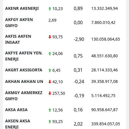
0,89
AKENR AKENERJI
13.332.349,94
10,23
AKFGY AKFEN
2,69
0,00
7.860.010,42
GMYO
AKFIS AKFEN
93,75
-2,90
130.058.064,65
INSAAT
AKFYE AKFEN YEN.
24,06
0,75
48.551.630,80
ENERJI
0,31
AKGRT AKSIGORTA
28.114.333,46
6,45
-0,24
AKHAN AKHAN UN
39.358.917,08
42,10
AKMGY AKMERKEZ
257,50
-0,19
5.114.492,75
GMYO
0,16
AKSA AKSA
90.958.647,87
12,56
AKSEN AKSA
93,25
2,02
339.854.057,05
ENERJI