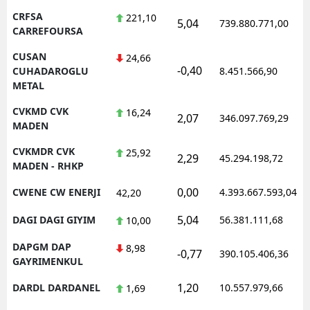
CRFSA
221,10
5,04
739.880.771,00
CARREFOURSA
CUSAN
24,66
-0,40
CUHADAROGLU
8.451.566,90
METAL
CVKMD CVK
16,24
2,07
346.097.769,29
MADEN
CVKMDR CVK
25,92
2,29
45.294.198,72
MADEN - RHKP
0,00
CWENE CW ENERJI
4.393.667.593,04
42,20
5,04
DAGI DAGI GIYIM
56.381.111,68
10,00
DAPGM DAP
8,98
-0,77
390.105.406,36
GAYRIMENKUL
1,20
DARDL DARDANEL
10.557.979,66
1,69