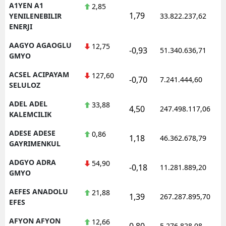
A1YEN A1
2,85
1,79
YENILENEBILIR
33.822.237,62
ENERJI
AAGYO AGAOGLU
12,75
-0,93
51.340.636,71
GMYO
ACSEL ACIPAYAM
127,60
-0,70
7.241.444,60
SELULOZ
ADEL ADEL
33,88
4,50
247.498.117,06
KALEMCILIK
ADESE ADESE
0,86
1,18
46.362.678,79
GAYRIMENKUL
ADGYO ADRA
54,90
-0,18
11.281.889,20
GMYO
AEFES ANADOLU
21,88
1,39
267.287.895,70
EFES
AFYON AFYON
12,66
0,80
5.276.828,08