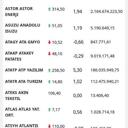
ASTOR ASTOR
314,50
1,94
2.164.674.223,50
ENERJI
ASUZU ANADOLU
51,05
1,19
5.190.649,15
ISUZU
-0,66
ATAGY ATA GMYO
847.771,61
10,52
ATAKP ATAKEY
48,10
-0,29
9.019.171,48
PATATES
5,30
ATATP ATP YAZILIM
186.035.949,75
258,50
1,02
ATATR ATA TURIZM
112.475.940,21
14,80
ATEKS AKIN
106,40
0,00
13.406,40
TEKSTIL
ATLAS ATLAS YAT.
7,17
0,56
1.028.714,18
ORT.
ATSYH ATLANTIS
110,00