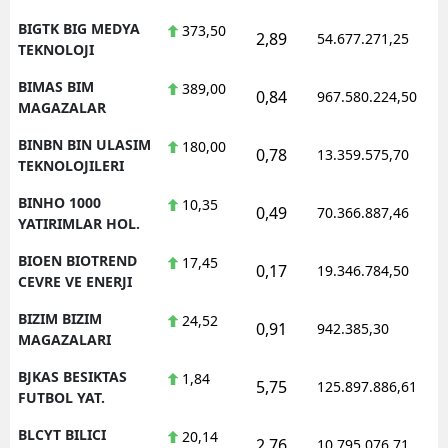
BIGTK BIG MEDYA
373,50
2,89
54.677.271,25
TEKNOLOJI
BIMAS BIM
389,00
0,84
967.580.224,50
MAGAZALAR
BINBN BIN ULASIM
180,00
0,78
13.359.575,70
TEKNOLOJILERI
BINHO 1000
10,35
0,49
70.366.887,46
YATIRIMLAR HOL.
BIOEN BIOTREND
17,45
0,17
19.346.784,50
CEVRE VE ENERJI
BIZIM BIZIM
24,52
0,91
942.385,30
MAGAZALARI
BJKAS BESIKTAS
1,84
5,75
125.897.886,61
FUTBOL YAT.
BLCYT BILICI
20,14
2,76
10.795.076,71