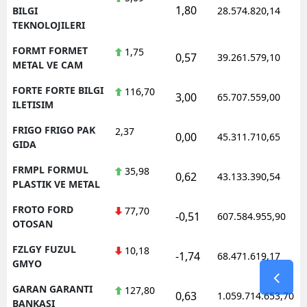
1,80
BILGI
28.574.820,14
TEKNOLOJILERI
FORMT FORMET
1,75
0,57
39.261.579,10
METAL VE CAM
FORTE FORTE BILGI
116,70
3,00
65.707.559,00
ILETISIM
FRIGO FRIGO PAK
2,37
0,00
45.311.710,65
GIDA
FRMPL FORMUL
35,98
0,62
43.133.390,54
PLASTIK VE METAL
FROTO FORD
77,70
-0,51
607.584.955,90
OTOSAN
FZLGY FUZUL
10,18
-1,74
68.471.619,17
GMYO
GARAN GARANTI
127,80
0,63
1.059.714.653,70
BANKASI