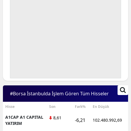
#Borsa İstanbulda İşlem Gören Tüm Hisseler
Hisse
Son
Fark%
En Düşük
A1CAP A1 CAPITAL
8,61
-6,21
102.480.992,69
YATIRIM