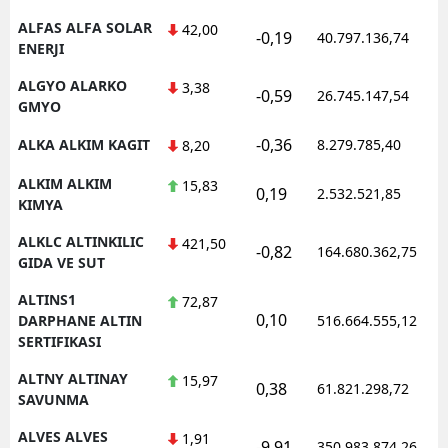
ALFAS ALFA SOLAR
42,00
-0,19
40.797.136,74
ENERJI
ALGYO ALARKO
3,38
-0,59
26.745.147,54
GMYO
-0,36
ALKA ALKIM KAGIT
8.279.785,40
8,20
ALKIM ALKIM
15,83
0,19
2.532.521,85
KIMYA
ALKLC ALTINKILIC
421,50
-0,82
164.680.362,75
GIDA VE SUT
ALTINS1
72,87
0,10
DARPHANE ALTIN
516.664.555,12
SERTIFIKASI
ALTNY ALTINAY
15,97
0,38
61.821.298,72
SAVUNMA
ALVES ALVES
1,91
-9,91
350.983.874,26