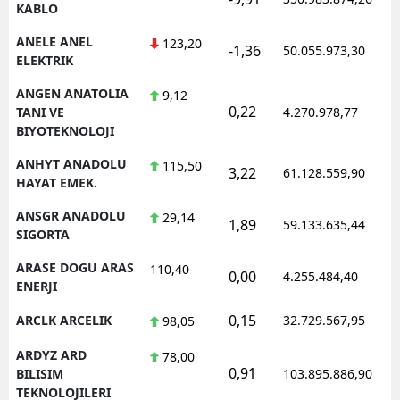
KABLO
ANELE ANEL
123,20
-1,36
50.055.973,30
ELEKTRIK
ANGEN ANATOLIA
9,12
0,22
TANI VE
4.270.978,77
BIYOTEKNOLOJI
ANHYT ANADOLU
115,50
3,22
61.128.559,90
HAYAT EMEK.
ANSGR ANADOLU
29,14
1,89
59.133.635,44
SIGORTA
ARASE DOGU ARAS
110,40
0,00
4.255.484,40
ENERJI
0,15
ARCLK ARCELIK
32.729.567,95
98,05
ARDYZ ARD
78,00
0,91
BILISIM
103.895.886,90
TEKNOLOJILERI