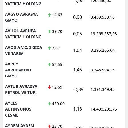
-0,90
120.450,00
YATIRIM HOLDING
AVGYO AVRASYA
14,63
0,90
8.459.533,18
GMYO
AVHOL AVRUPA
39,70
0,05
19.263.537,98
YATIRIM HOLDING
AVOD A.V.O.D GIDA
3,87
1,04
3.295.266,64
VE TARIM
AVPGY
52,55
1,45
AVRUPAKENT
8.246.994,15
GMYO
AVTUR AVRASYA
12,69
-0,39
1.391.349,45
PETROL VE TUR.
AYCES
459,00
1,16
ALTINYUNUS
14.430.205,75
CESME
AYDEM AYDEM
23,70