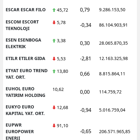
0,79
ESCAR ESCAR FILO
9.286.153,50
45,72
ESCOM ESCORT
5,78
-0,34
86.104.903,91
TEKNOLOJI
ESEN ESENBOGA
3,38
0,30
28.065.870,35
ELEKTRIK
-2,81
ETILR ETILER GIDA
12.163.325,98
5,53
ETYAT EURO TREND
13,80
0,66
8.815.864,11
YAT. ORT.
EUHOL EURO
10,62
0,00
114.759,72
YATIRIM HOLDING
EUKYO EURO
12,68
-0,94
5.016.759,04
KAPITAL YAT. ORT.
EUPWR
91,10
-0,65
EUROPOWER
206.571.965,85
ENERJI