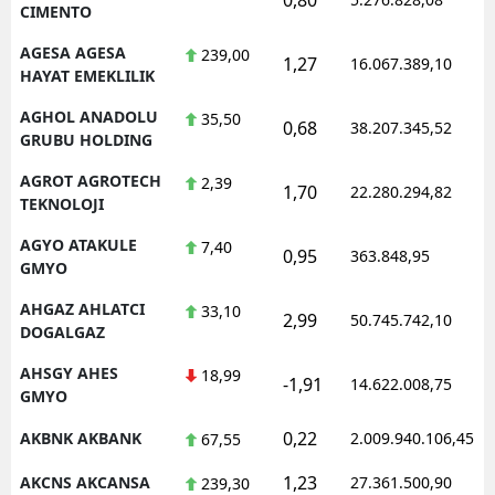
CIMENTO
AGESA AGESA
239,00
1,27
16.067.389,10
HAYAT EMEKLILIK
AGHOL ANADOLU
35,50
0,68
38.207.345,52
GRUBU HOLDING
AGROT AGROTECH
2,39
1,70
22.280.294,82
TEKNOLOJI
AGYO ATAKULE
7,40
0,95
363.848,95
GMYO
AHGAZ AHLATCI
33,10
2,99
50.745.742,10
DOGALGAZ
AHSGY AHES
18,99
-1,91
14.622.008,75
GMYO
0,22
AKBNK AKBANK
2.009.940.106,45
67,55
1,23
AKCNS AKCANSA
27.361.500,90
239,30