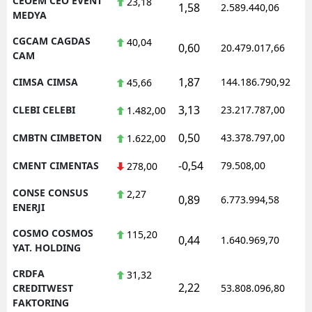
CEOEM CEO EVENT
23,18
1,58
2.589.440,06
MEDYA
CGCAM CAGDAS
40,04
0,60
20.479.017,66
CAM
1,87
CIMSA CIMSA
144.186.790,92
45,66
3,13
CLEBI CELEBI
23.217.787,00
1.482,00
0,50
CMBTN CIMBETON
43.378.797,00
1.622,00
-0,54
CMENT CIMENTAS
79.508,00
278,00
CONSE CONSUS
2,27
0,89
6.773.994,58
ENERJI
COSMO COSMOS
115,20
0,44
1.640.969,70
YAT. HOLDING
CRDFA
31,32
2,22
CREDITWEST
53.808.096,80
FAKTORING