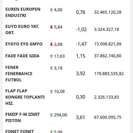
EUREN EUROPEN
4,00
0,76
32.465.120,28
ENDUSTRI
EUYO EURO YAT.
5,84
-1,02
3.324.327,18
ORT.
-1,47
EYGYO EYG GMYO
15.008.821,69
2,68
1,15
FADE FADE GIDA
37.862.740,80
17,63
FENER
3,18
3,92
FENERBAHCE
179.883.535,82
FUTBOL
FLAP FLAP
10,08
0,30
KONGRE TOPLANTI
2.326.133,83
HIZ.
FMIZP F-M IZMIT
294,00
3,61
67.600.095,75
PISTON
FONET FONET
5,09