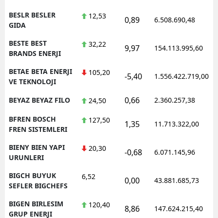
BESLR BESLER
12,53
0,89
6.508.690,48
GIDA
BESTE BEST
32,22
9,97
154.113.995,60
BRANDS ENERJI
BETAE BETA ENERJI
105,20
-5,40
1.556.422.719,00
VE TEKNOLOJI
0,66
BEYAZ BEYAZ FILO
2.360.257,38
24,50
BFREN BOSCH
127,50
1,35
11.713.322,00
FREN SISTEMLERI
BIENY BIEN YAPI
20,30
-0,68
6.071.145,96
URUNLERI
BIGCH BUYUK
6,52
0,00
43.881.685,73
SEFLER BIGCHEFS
BIGEN BIRLESIM
120,40
8,86
147.624.215,40
GRUP ENERJI