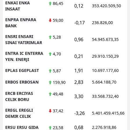
ENKAI ENKA
86,45
0,12
353.420.509,50
INSAAT
ENPRA ENPARA
59,00
-0,17
236.826,00
BANK
ENSRI ENSARI
5,28
0,96
54.945.673,35
SINAI YATIRIMLAR
ENTRA IC ENTERRA
4,70
0,21
29.910.150,29
YEN. ENERJI
1,91
EPLAS EGEPLAST
10.697.177,60
5,87
2,83
ERBOS ERBOSAN
5.664.188,70
159,90
ERCB ERCIYAS
49,48
3,30
33.568.732,40
CELIK BORU
EREGL EREGLI
37,42
-3,26
5.401.459.415,66
DEMIR CELIK
0,68
ERSU ERSU GIDA
2.276.918,86
23,58