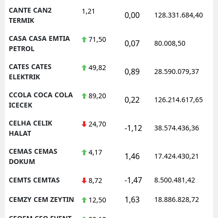
CANTE CAN2
1,21
0,00
128.331.684,40
TERMIK
CASA CASA EMTIA
71,50
0,07
80.008,50
PETROL
CATES CATES
49,82
0,89
28.590.079,37
ELEKTRIK
CCOLA COCA COLA
89,20
0,22
126.214.617,65
ICECEK
CELHA CELIK
24,70
-1,12
38.574.436,36
HALAT
CEMAS CEMAS
4,17
1,46
17.424.430,21
DOKUM
-1,47
CEMTS CEMTAS
8.500.481,42
8,72
1,63
CEMZY CEM ZEYTIN
18.886.828,72
12,50