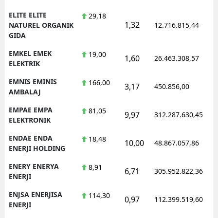
ELITE ELITE
29,18
1,32
NATUREL ORGANIK
12.716.815,44
GIDA
EMKEL EMEK
19,00
1,60
26.463.308,57
ELEKTRIK
EMNIS EMINIS
166,00
3,17
450.856,00
AMBALAJ
EMPAE EMPA
81,05
9,97
312.287.630,45
ELEKTRONIK
ENDAE ENDA
18,48
10,00
48.867.057,86
ENERJI HOLDING
ENERY ENERYA
8,91
6,71
305.952.822,36
ENERJI
ENJSA ENERJISA
114,30
0,97
112.399.519,60
ENERJI