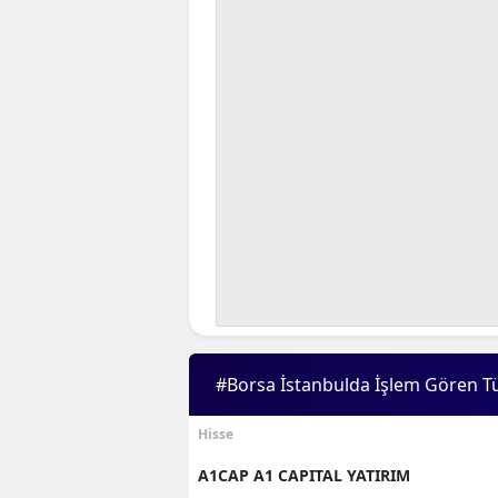
#Borsa İstanbulda İşlem Gören T
Hisse
A1CAP A1 CAPITAL YATIRIM