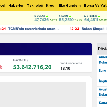
cel
Haberler
Teknoloji
Kredi
Eko Gündem
Borsa Ve Yat
DOLAR
EURO
STERLIN
47,7436
55,2510
64,4811
%0.18
%0.32
%0.38
TCMB'nin rezervlerinde artan
Bakan Şimşek, 
:24
12:03
momentum devam ediyor
için umut verici
bulundu
Dövi
Amer
HACİM(TL)
Dolar
Son Güncelleme
%
53.642.716,20
18:10
Euro
İngili
Avus
Dolar
Kana