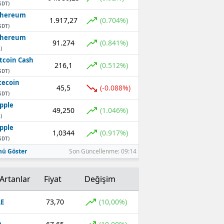
SDT)
thereum
1.917,27
(0.704%)
SDT)
thereum
91.274
(0.841%)
)
tcoin Cash
216,1
(0.512%)
SDT)
tecoin
45,5
(-0.088%)
SDT)
pple
49,250
(1.046%)
)
pple
1,0344
(0.917%)
SDT)
ü Göster
Son Güncellenme: 09:14
Artanlar
Fiyat
Değişim
73,70
(10,00%)
E