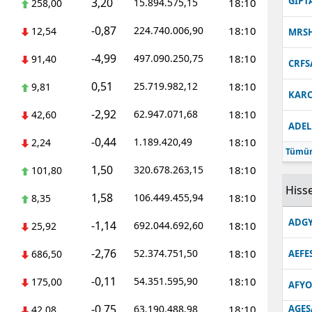
GIPT
3,20
15.894.575,15
18:10
258,00
-0,87
224.740.006,90
18:10
12,54
MRS
-4,99
497.090.250,75
18:10
91,40
CRFS
0,51
25.719.982,12
18:10
9,81
KARC
-2,92
62.947.071,68
18:10
42,60
ADEL
-0,44
1.189.420,49
18:10
2,24
Tümün
1,50
320.678.263,15
18:10
101,80
Hisse
1,58
106.449.455,94
18:10
8,35
ADGY
-1,14
692.044.692,60
18:10
25,92
-2,76
52.374.751,50
18:10
686,50
AEFE
-0,11
54.351.595,90
18:10
175,00
AFYO
-0,75
63.190.488,98
18:10
AGES
42,08