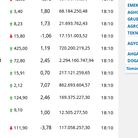
EMEK
1,80
68.184.250,48
18:10
3,40
AGH
GRU
1,73
21.693.762,43
18:10
8,23
AGRO
TEKN
-1,06
17.151.003,52
18:10
15,80
AGYO
1,19
720.200.219,25
18:10
425,00
AHGA
2,45
I
2.294.160.747,94
18:10
72,80
DOG
Tümün
0,70
217.121.259,65
18:10
15,91
7,07
862.693.604,57
18:10
2,12
2,46
169.375.227,30
18:10
124,90
9,10
1,00
12.505.277,50
18:10
-3,78
117.058.257,30
18:10
111,90