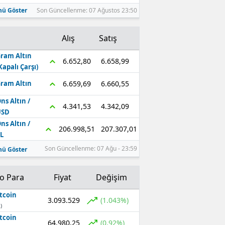
ü Göster
Son Güncellenme: 07 Ağustos 23:50
Alış
Satış
ram Altın
6.658,99
6.652,80
Kapalı Çarşı)
6.660,55
6.659,69
ram Altın
ns Altın /
4.342,09
4.341,53
USD
ns Altın /
207.307,01
206.998,51
L
Son Güncellenme: 07 Ağu - 23:59
ü Göster
to Para
Fiyat
Değişim
tcoin
3.093.529
(1.043%)
)
tcoin
64.980,25
(0.92%)