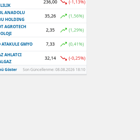
236,00
(-1,13%)
LILIK
OL ANADOLU
35,26
(1,56%)
BU HOLDING
T AGROTECH
2,35
(1,29%)
OLOJI
7,33
(0,41%)
 ATAKULE GMYO
Z AHLATCI
32,14
(-0,25%)
ALGAZ
ü Göster
Son Güncellenme: 08.08.2026 18:10