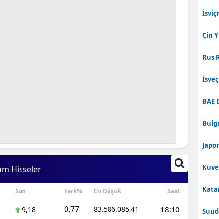
İsviç
Çin 
Rus R
İsve
BAE 
Bulga
Japon
Kuve
üm Hisseler
Katar
Son
Fark%
En Düşük
Saat
0,77
83.586.085,41
18:10
9,18
Suudi