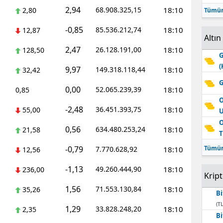
2,94
68.908.325,15
18:10
2,80
Tümün
-0,85
85.536.212,74
18:10
12,87
Altın
2,47
26.128.191,00
18:10
128,50
G
(
9,97
149.318.118,44
18:10
32,42
G
0,00
52.065.239,39
18:10
0,85
O
-2,48
36.451.393,75
18:10
55,00
O
0,56
634.480.253,24
18:10
21,58
T
-0,79
Tümün
7.770.628,92
18:10
12,56
-1,13
49.260.444,90
18:10
236,00
Krip
1,56
71.553.130,84
18:10
35,26
Bi
(TL
1,29
33.828.248,20
18:10
2,35
Bi