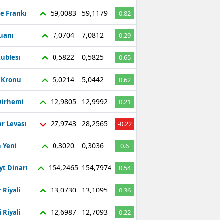
59,0083
59,1179
re Frankı
0.82
7,0704
7,0812
Yuanı
0.29
0,5822
0,5825
ublesi
0.65
5,0214
5,0442
ç Kronu
0.62
12,9805
12,9992
Dirhemi
0.21
27,9743
28,2565
r Levası
-0.22
0,3020
0,3036
 Yeni
0.6
154,2465
154,7974
yt Dinarı
0.54
13,0730
13,1095
 Riyali
0.36
12,6987
12,7093
 Riyali
0.22