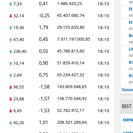
(U
0,41
1.486.420,23
18:10
7,33
E
-0,25
45.407.680,74
18:10
32,14
(U
E
1,79
29.155.635,80
18:10
19,36
(TL
Bi
0,45
7.971.197.000,85
18:10
67,40
(U
Li
0,55
45.788.813,60
18:10
236,40
(U
0,90
Ri
51.859.410,14
18:10
10,14
(TL
0,75
65.234.427,32
18:10
2,69
Ri
(U
-1,58
143.809.048,65
18:10
96,55
Tümün
-1,57
138.770.544,92
18:10
23,88
BIST 
-1,53
52.782.472,17
18:10
6,43
EMPA
1,01
208.501.289,64
18:10
42,20