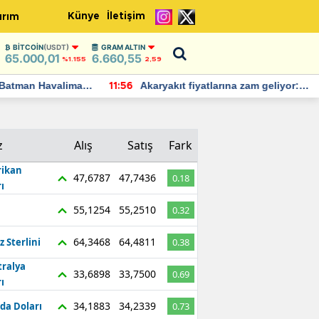
Künye
İletişim
ırım
BITCOIN
(USDT)
GRAM ALTIN
65.000,01
6.660,55
%1.155
2,59
Batman Havalimanı
Akaryakıt fiyatlarına zam geliyor:
11:56
 açıklamalarda
Yeni tarih açıklandı
z
Alış
Satış
Fark
ikan
47,6787
47,7436
0.18
ı
55,1254
55,2510
0.32
64,3468
64,4811
z Sterlini
0.38
tralya
33,6898
33,7500
0.69
ı
34,1883
34,2339
da Doları
0.73