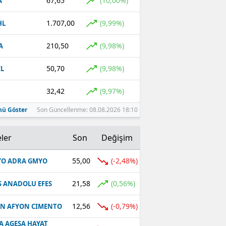
67,65
(10,00%)
A
1.707,00
(9,99%)
HL
210,50
(9,98%)
A
50,70
(9,98%)
L
32,42
(9,97%)
ü Göster
Son Güncellenme: 08.08.2026 18:10
ler
Son
Değişim
55,00
(-2,48%)
O ADRA GMYO
21,58
(0,56%)
S ANADOLU EFES
12,56
(-0,79%)
N AFYON CIMENTO
A AGESA HAYAT