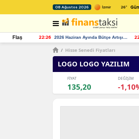
26
°
08 Ağustos 2026
Gün
r seviyesinin
2026 Haziran Ayında Bütçe Artışı
Flaş
22:26
22
Yaşandı
/
Hisse Senedi Fiyatları
LOGO LOGO YAZILIM
FİYAT
DEĞİŞİM
135,20
-1,10