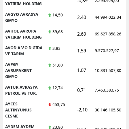
-0,89
2.295.929,00
YATIRIM HOLDING
AVGYO AVRASYA
14,50
2,40
44.994.022,34
GMYO
AVHOL AVRUPA
39,68
2,69
69.627.858,26
YATIRIM HOLDING
AVOD A.V.O.D GIDA
3,83
1,59
9.570.527,97
VE TARIM
AVPGY
51,80
1,07
AVRUPAKENT
10.331.507,80
GMYO
AVTUR AVRASYA
12,74
0,71
7.463.383,75
PETROL VE TUR.
AYCES
453,75
-2,10
ALTINYUNUS
30.146.105,50
CESME
AYDEM AYDEM
23,80