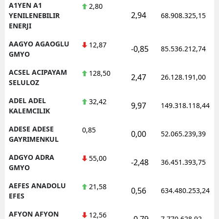
A1YEN A1
2,80
2,94
YENILENEBILIR
68.908.325,15
ENERJI
AAGYO AGAOGLU
12,87
-0,85
85.536.212,74
GMYO
ACSEL ACIPAYAM
128,50
2,47
26.128.191,00
SELULOZ
ADEL ADEL
32,42
9,97
149.318.118,44
KALEMCILIK
ADESE ADESE
0,85
0,00
52.065.239,39
GAYRIMENKUL
ADGYO ADRA
55,00
-2,48
36.451.393,75
GMYO
AEFES ANADOLU
21,58
0,56
634.480.253,24
EFES
AFYON AFYON
12,56
-0,79
7.770.628,92