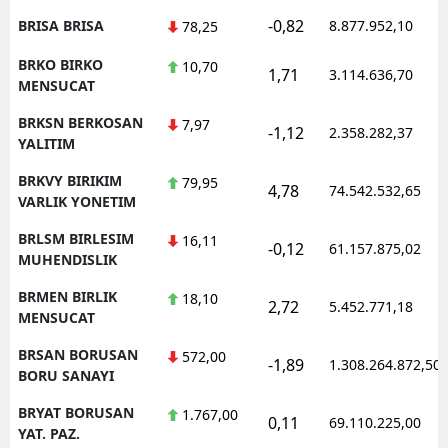
-0,82
BRISA BRISA
8.877.952,10
78,25
BRKO BIRKO
10,70
1,71
3.114.636,70
MENSUCAT
BRKSN BERKOSAN
7,97
-1,12
2.358.282,37
YALITIM
BRKVY BIRIKIM
79,95
4,78
74.542.532,65
VARLIK YONETIM
BRLSM BIRLESIM
16,11
-0,12
61.157.875,02
MUHENDISLIK
BRMEN BIRLIK
18,10
2,72
5.452.771,18
MENSUCAT
BRSAN BORUSAN
572,00
-1,89
1.308.264.872,50
BORU SANAYI
BRYAT BORUSAN
1.767,00
0,11
69.110.225,00
YAT. PAZ.