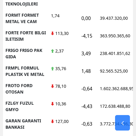
TEKNOLOJILERI
FORMT FORMET
1,74
0,00
39.437.320,00
METAL VE CAM
FORTE FORTE BILGI
113,30
-4,15
363.950.365,60
ILETISIM
FRIGO FRIGO PAK
2,37
3,49
238.401.851,62
GIDA
FRMPL FORMUL
35,76
1,48
92.565.525,00
PLASTIK VE METAL
FROTO FORD
78,10
-0,64
1.602.362.688,95
OTOSAN
FZLGY FUZUL
10,36
-4,43
172.638.488,80
GMYO
GARAN GARANTI
127,00
-0,63
3.772.734.436,30
BANKASI