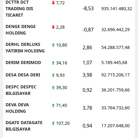
DCTTR DCT
7,72
-8,53
TRADING DIS
935.141.480,32
TICARET
DENGE DENGE
2,28
-0,87
32.696.442,29
HOLDING
DERHL DERLUKS
10,80
2,86
54.288.577,48
YATIRIM HOLDING
1,07
DERIM DERIMOD
5.189.445,68
34,16
3,98
DESA DESA DERI
92.715.206,17
9,93
DESPC DESPEC
39,30
0,92
36.201.759,66
BILGISAYAR
DEVA DEVA
71,45
3,78
33.764.732,60
HOLDING
DGATE DATAGATE
107,20
0,94
17.207.648,00
BILGISAYAR