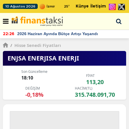
Künye
İletişim
10 Ağustos 2026
25
°
TCMB'nin rezervlerinde artan momentum devam ediyor
22:24
/
Hisse Senedi Fiyatları
ENJSA ENERJISA ENERJI
Son Güncelleme
FİYAT
18:10
113,20
DEĞİŞİM
HACİM(TL)
-0,18%
315.748.091,70