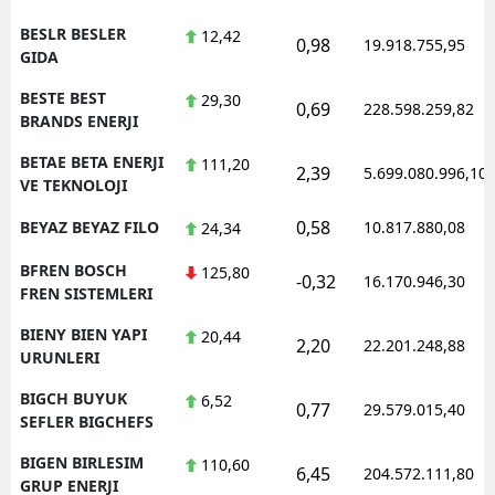
BESLR BESLER
12,42
0,98
19.918.755,95
GIDA
BESTE BEST
29,30
0,69
228.598.259,82
BRANDS ENERJI
BETAE BETA ENERJI
111,20
2,39
5.699.080.996,10
VE TEKNOLOJI
0,58
BEYAZ BEYAZ FILO
10.817.880,08
24,34
BFREN BOSCH
125,80
-0,32
16.170.946,30
FREN SISTEMLERI
BIENY BIEN YAPI
20,44
2,20
22.201.248,88
URUNLERI
BIGCH BUYUK
6,52
0,77
29.579.015,40
SEFLER BIGCHEFS
BIGEN BIRLESIM
110,60
6,45
204.572.111,80
GRUP ENERJI