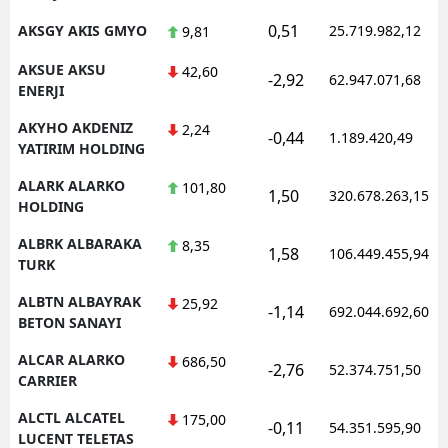
0,51
AKSGY AKIS GMYO
25.719.982,12
9,81
AKSUE AKSU
42,60
-2,92
62.947.071,68
ENERJI
AKYHO AKDENIZ
2,24
-0,44
1.189.420,49
YATIRIM HOLDING
ALARK ALARKO
101,80
1,50
320.678.263,15
HOLDING
ALBRK ALBARAKA
8,35
1,58
106.449.455,94
TURK
ALBTN ALBAYRAK
25,92
-1,14
692.044.692,60
BETON SANAYI
ALCAR ALARKO
686,50
-2,76
52.374.751,50
CARRIER
ALCTL ALCATEL
175,00
-0,11
54.351.595,90
LUCENT TELETAS