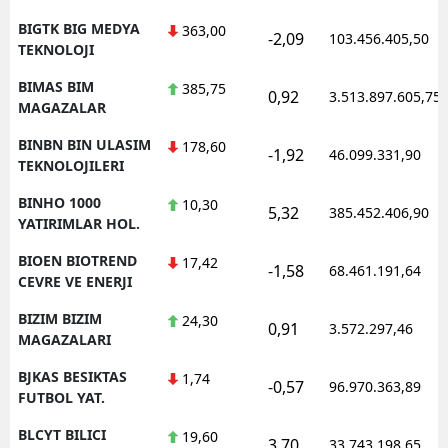
BIGTK BIG MEDYA
363,00
-2,09
103.456.405,50
TEKNOLOJI
BIMAS BIM
385,75
0,92
3.513.897.605,75
MAGAZALAR
BINBN BIN ULASIM
178,60
-1,92
46.099.331,90
TEKNOLOJILERI
BINHO 1000
10,30
5,32
385.452.406,90
YATIRIMLAR HOL.
BIOEN BIOTREND
17,42
-1,58
68.461.191,64
CEVRE VE ENERJI
BIZIM BIZIM
24,30
0,91
3.572.297,46
MAGAZALARI
BJKAS BESIKTAS
1,74
-0,57
96.970.363,89
FUTBOL YAT.
BLCYT BILICI
19,60
3,70
33.743.198,65