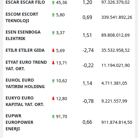
1,20
ESCAR ESCAR FILO
97.326.379,02
45,36
ESCOM ESCORT
5,80
0,69
339.541.892,26
TEKNOLOJI
ESEN ESENBOGA
3,37
1,51
89.808.012,69
ELEKTRIK
-2,74
ETILR ETILER GIDA
35.532.958,52
5,69
ETYAT EURO TREND
13,71
-0,22
11.194.021,90
YAT. ORT.
EUHOL EURO
10,62
1,14
4.711.381,05
YATIRIM HOLDING
EUKYO EURO
12,80
-0,78
9.221.557,99
KAPITAL YAT. ORT.
EUPWR
91,70
0,66
EUROPOWER
911.874.814,50
ENERJI