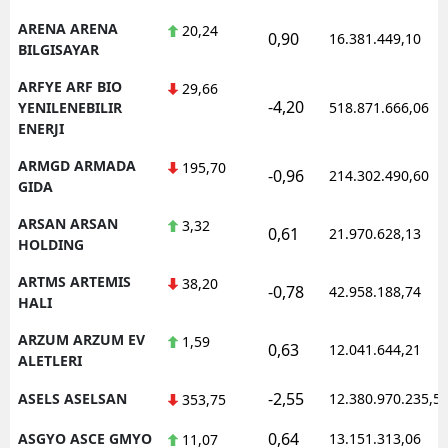
ARENA ARENA
20,24
0,90
16.381.449,10
BILGISAYAR
ARFYE ARF BIO
29,66
-4,20
YENILENEBILIR
518.871.666,06
ENERJI
ARMGD ARMADA
195,70
-0,96
214.302.490,60
GIDA
ARSAN ARSAN
3,32
0,61
21.970.628,13
HOLDING
ARTMS ARTEMIS
38,20
-0,78
42.958.188,74
HALI
ARZUM ARZUM EV
1,59
0,63
12.041.644,21
ALETLERI
-2,55
ASELS ASELSAN
12.380.970.235,5
353,75
0,64
ASGYO ASCE GMYO
13.151.313,06
11,07