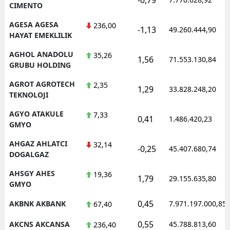
CIMENTO
AGESA AGESA
236,00
-1,13
49.260.444,90
HAYAT EMEKLILIK
AGHOL ANADOLU
35,26
1,56
71.553.130,84
GRUBU HOLDING
AGROT AGROTECH
2,35
1,29
33.828.248,20
TEKNOLOJI
AGYO ATAKULE
7,33
0,41
1.486.420,23
GMYO
AHGAZ AHLATCI
32,14
-0,25
45.407.680,74
DOGALGAZ
AHSGY AHES
19,36
1,79
29.155.635,80
GMYO
0,45
AKBNK AKBANK
7.971.197.000,85
67,40
0,55
AKCNS AKCANSA
45.788.813,60
236,40