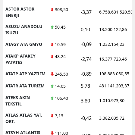
ASTOR ASTOR
308,50
-3,37
6.758.631.520,50
ENERJI
ASUZU ANADOLU
50,45
0,10
13.200.122,86
ISUZU
-0,09
ATAGY ATA GMYO
1.232.154,23
10,59
ATAKP ATAKEY
48,24
-2,74
16.377.723,46
PATATES
-0,89
ATATP ATP YAZILIM
198.883.050,55
245,50
5,78
ATATR ATA TURIZM
481.141.203,37
14,65
ATEKS AKIN
106,40
3,80
1.010.973,30
TEKSTIL
ATLAS ATLAS YAT.
7,13
-0,42
3.382.035,72
ORT.
ATSYH ATLANTIS
111,00