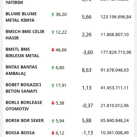
YATIRIM
BLUME BLUME
36,20
5,66
123.196.696,84
METAL KIMYA
BMSCH BMS CELIK
12,22
2,26
11.868.807,10
HASIR
BMSTL BMS
46,66
-3,60
177.829.715,98
BIRLESIK METAL
BNTAS BANTAS
6,80
8,63
91.678.048,63
AMBALAJ
BOBET BOGAZICI
17,91
1,13
41.453.711,11
BETON SANAYI
BORLS BORLEASE
5,38
-0,37
21.810.012,96
OTOMOTIV
5,88
BORSK BOR SEKER
65.840.848,24
5,94
-1,13
BOSSA BOSSA
10.361.008,49
6,12