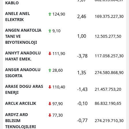
KABLO
ANELE ANEL
124,90
2,46
169.375.227,30
ELEKTRIK
ANGEN ANATOLIA
9,10
1,00
TANI VE
12.505.277,50
BIYOTEKNOLOJI
ANHYT ANADOLU
111,90
-3,78
117.058.257,30
HAYAT EMEK.
ANSGR ANADOLU
28,60
1,35
274.580.868,90
SIGORTA
ARASE DOGU ARAS
110,40
-1,43
21.457.753,20
ENERJI
-0,10
ARCLK ARCELIK
86.832.190,65
97,90
ARDYZ ARD
77,30
-0,77
BILISIM
274.219.710,30
TEKNOLOJILERI