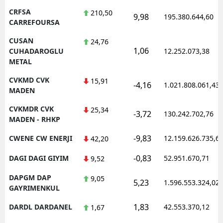
CRFSA
210,50
9,98
195.380.644,60
CARREFOURSA
CUSAN
24,76
1,06
CUHADAROGLU
12.252.073,38
METAL
CVKMD CVK
15,91
-4,16
1.021.808.061,43
MADEN
CVKMDR CVK
25,34
-3,72
130.242.702,76
MADEN - RHKP
-9,83
CWENE CW ENERJI
12.159.626.735,6
42,20
-0,83
DAGI DAGI GIYIM
52.951.670,71
9,52
DAPGM DAP
9,05
5,23
1.596.553.324,02
GAYRIMENKUL
1,83
DARDL DARDANEL
42.553.370,12
1,67