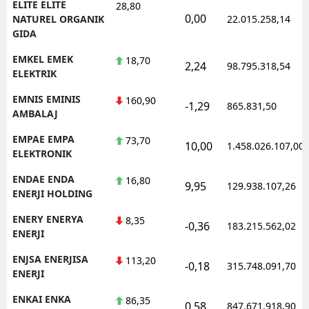
ELITE ELITE
28,80
0,00
NATUREL ORGANIK
22.015.258,14
GIDA
EMKEL EMEK
18,70
2,24
98.795.318,54
ELEKTRIK
EMNIS EMINIS
160,90
-1,29
865.831,50
AMBALAJ
EMPAE EMPA
73,70
10,00
1.458.026.107,00
ELEKTRONIK
ENDAE ENDA
16,80
9,95
129.938.107,26
ENERJI HOLDING
ENERY ENERYA
8,35
-0,36
183.215.562,02
ENERJI
ENJSA ENERJISA
113,20
-0,18
315.748.091,70
ENERJI
ENKAI ENKA
86,35
0,58
847.671.918,90