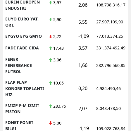
EUREN EUROPEN
3,97
2,06
108.798.316,17
ENDUSTRI
EUYO EURO YAT.
5,90
5,55
27.907.109,90
ORT.
-1,09
EYGYO EYG GMYO
77.013.374,25
2,72
3,57
FADE FADE GIDA
331.374.492,49
17,43
FENER
3,06
1,66
FENERBAHCE
282.796.560,85
FUTBOL
FLAP FLAP
10,05
0,20
KONGRE TOPLANTI
4.984.490,46
HIZ.
FMIZP F-M IZMIT
283,75
2,07
8.048.478,50
PISTON
FONET FONET
5,00
-1,19
BILGI
109.028.768,84