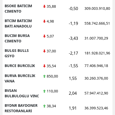
BSOKE BATICIM
35,88
-0,50
309.003.910,80
CIMENTO
BTCIM BATICIM
4,98
-1,19
558.742.666,51
BATI ANADOLU
BUCIM BURSA
5,07
-3,43
31.007.700,29
CIMENTO
BULGS BULLS
37,00
-2,17
181.928.021,96
GSYO
-1,55
BURCE BURCELIK
77.406.946,18
35,54
BURVA BURCELIK
850,00
1,55
30.260.376,00
VANA
BVSAN
110,00
2,04
57.947.412,90
BULBULOGLU VINC
BYDNR BAYDONER
38,34
1,91
36.399.523,46
RESTORANLARI