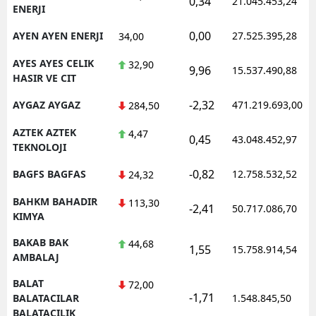
0,34
21.045.453,24
ENERJI
0,00
AYEN AYEN ENERJI
27.525.395,28
34,00
AYES AYES CELIK
32,90
9,96
15.537.490,88
HASIR VE CIT
-2,32
AYGAZ AYGAZ
471.219.693,00
284,50
AZTEK AZTEK
4,47
0,45
43.048.452,97
TEKNOLOJI
-0,82
BAGFS BAGFAS
12.758.532,52
24,32
BAHKM BAHADIR
113,30
-2,41
50.717.086,70
KIMYA
BAKAB BAK
44,68
1,55
15.758.914,54
AMBALAJ
BALAT
72,00
-1,71
BALATACILAR
1.548.845,50
BALATACILIK