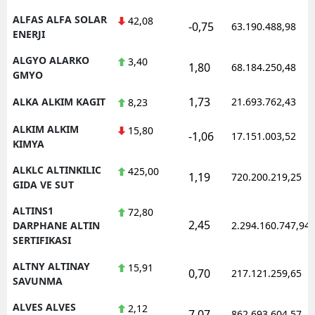
ALFAS ALFA SOLAR
42,08
-0,75
63.190.488,98
ENERJI
ALGYO ALARKO
3,40
1,80
68.184.250,48
GMYO
1,73
ALKA ALKIM KAGIT
21.693.762,43
8,23
ALKIM ALKIM
15,80
-1,06
17.151.003,52
KIMYA
ALKLC ALTINKILIC
425,00
1,19
720.200.219,25
GIDA VE SUT
ALTINS1
72,80
2,45
DARPHANE ALTIN
2.294.160.747,94
SERTIFIKASI
ALTNY ALTINAY
15,91
0,70
217.121.259,65
SAVUNMA
ALVES ALVES
2,12
7,07
862.693.604,57