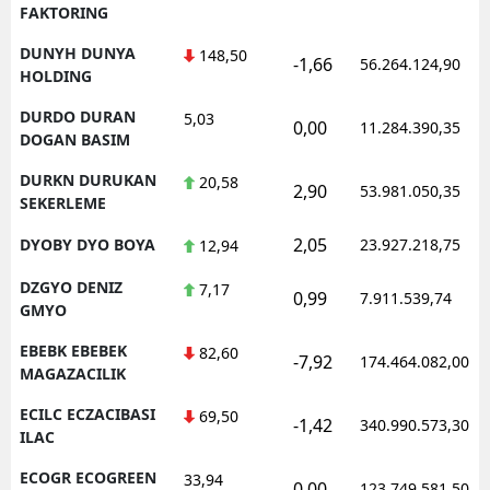
FAKTORING
DUNYH DUNYA
148,50
-1,66
56.264.124,90
HOLDING
DURDO DURAN
5,03
0,00
11.284.390,35
DOGAN BASIM
DURKN DURUKAN
20,58
2,90
53.981.050,35
SEKERLEME
2,05
DYOBY DYO BOYA
23.927.218,75
12,94
DZGYO DENIZ
7,17
0,99
7.911.539,74
GMYO
EBEBK EBEBEK
82,60
-7,92
174.464.082,00
MAGAZACILIK
ECILC ECZACIBASI
69,50
-1,42
340.990.573,30
ILAC
ECOGR ECOGREEN
33,94
0,00
123.749.581,50