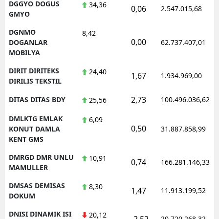
DGGYO DOGUS
34,36
0,06
2.547.015,68
GMYO
DGNMO
8,42
0,00
DOGANLAR
62.737.407,01
MOBILYA
DIRIT DIRITEKS
24,40
1,67
1.934.969,00
DIRILIS TEKSTIL
2,73
DITAS DITAS BDY
100.496.036,62
25,56
DMLKTG EMLAK
6,09
0,50
KONUT DAMLA
31.887.858,99
KENT GMS
DMRGD DMR UNLU
10,91
0,74
166.281.146,33
MAMULLER
DMSAS DEMISAS
8,30
1,47
11.913.199,52
DOKUM
DNISI DINAMIK ISI
20,12
-2,52
20.720.268,32