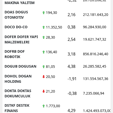
MAKINA YALITIM
DOAS DOGUS
194,30
2,16
212.181.643,20
OTOMOTIV
0,38
DOCO DO-CO
96.284.930,00
11.352,50
DOFER DOFER YAPI
28,30
2,54
19.621.747,32
MALZEMELERI
DOFRB DOF
136,40
3,18
856.816.246,40
ROBOTIK
4,38
DOGUB DOGUSAN
26.285.582,45
81,05
DOHOL DOGAN
20,50
-1,91
131.554.567,36
HOLDING
DOKTA DOKTAS
21,20
-0,38
7.235.066,94
DOKUMCULUK
DSTKF DESTEK
1.773,00
4,29
FINANS
1.424.493.073,00