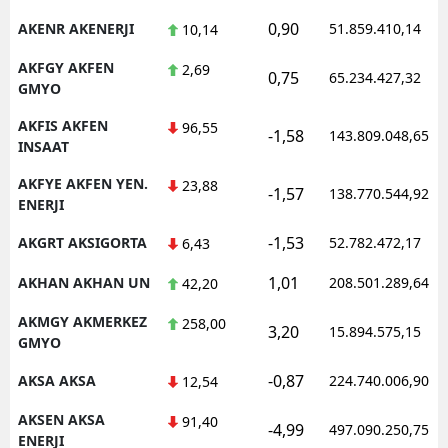
0,90
AKENR AKENERJI
51.859.410,14
10,14
AKFGY AKFEN
2,69
0,75
65.234.427,32
GMYO
AKFIS AKFEN
96,55
-1,58
143.809.048,65
INSAAT
AKFYE AKFEN YEN.
23,88
-1,57
138.770.544,92
ENERJI
-1,53
AKGRT AKSIGORTA
52.782.472,17
6,43
1,01
AKHAN AKHAN UN
208.501.289,64
42,20
AKMGY AKMERKEZ
258,00
3,20
15.894.575,15
GMYO
-0,87
AKSA AKSA
224.740.006,90
12,54
AKSEN AKSA
91,40
-4,99
497.090.250,75
ENERJI