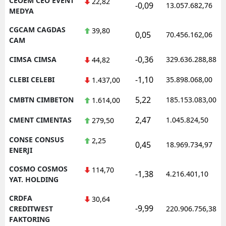
CEOEM CEO EVENT
22,82
-0,09
13.057.682,76
MEDYA
CGCAM CAGDAS
39,80
0,05
70.456.162,06
CAM
-0,36
CIMSA CIMSA
329.636.288,88
44,82
-1,10
CLEBI CELEBI
35.898.068,00
1.437,00
5,22
CMBTN CIMBETON
185.153.083,00
1.614,00
2,47
CMENT CIMENTAS
1.045.824,50
279,50
CONSE CONSUS
2,25
0,45
18.969.734,97
ENERJI
COSMO COSMOS
114,70
-1,38
4.216.401,10
YAT. HOLDING
CRDFA
30,64
-9,99
CREDITWEST
220.906.756,38
FAKTORING