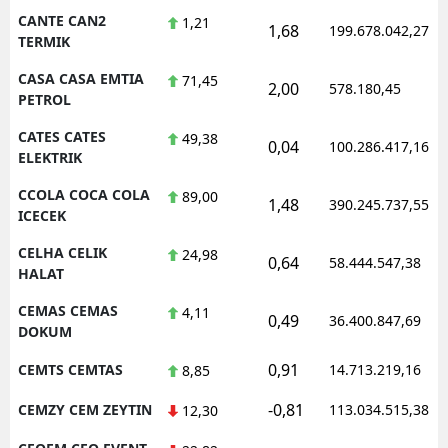
CANTE CAN2
1,21
1,68
199.678.042,27
TERMIK
CASA CASA EMTIA
71,45
2,00
578.180,45
PETROL
CATES CATES
49,38
0,04
100.286.417,16
ELEKTRIK
CCOLA COCA COLA
89,00
1,48
390.245.737,55
ICECEK
CELHA CELIK
24,98
0,64
58.444.547,38
HALAT
CEMAS CEMAS
4,11
0,49
36.400.847,69
DOKUM
0,91
CEMTS CEMTAS
14.713.219,16
8,85
-0,81
CEMZY CEM ZEYTIN
113.034.515,38
12,30