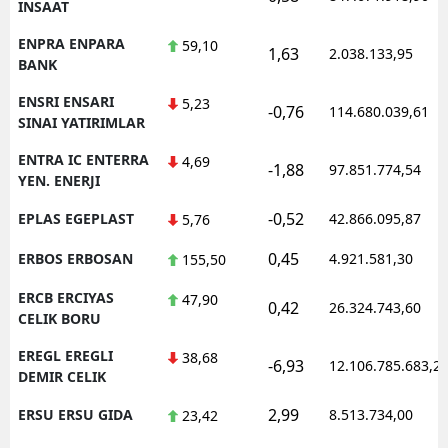
INSAAT
ENPRA ENPARA
59,10
1,63
2.038.133,95
BANK
ENSRI ENSARI
5,23
-0,76
114.680.039,61
SINAI YATIRIMLAR
ENTRA IC ENTERRA
4,69
-1,88
97.851.774,54
YEN. ENERJI
-0,52
EPLAS EGEPLAST
42.866.095,87
5,76
0,45
ERBOS ERBOSAN
4.921.581,30
155,50
ERCB ERCIYAS
47,90
0,42
26.324.743,60
CELIK BORU
EREGL EREGLI
38,68
-6,93
12.106.785.683,2
DEMIR CELIK
2,99
ERSU ERSU GIDA
8.513.734,00
23,42