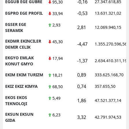
-0,16
EGGUB EGE GUBRE
27.347.618,85
95,30
-0,53
EGPRO EGE PROFIL
13.631.321,02
33,94
EGSER EGE
2,93
2,81
12.069.940,15
SERAMIK
EKDMR EKINCILER
45,30
-4,47
1.355.270.596,56
DEMIR CELIK
EKGYO EMLAK
17,94
-1,37
2.634.410.311,19
KONUT GMYO
0,89
EKIM EKIM TURIZM
333.625.168,70
18,21
0,74
EKIZ EKIZ KIMYA
357.655,50
68,50
EKOS EKOS
5,49
1,86
47.521.377,14
TEKNOLOJI
EKSUN EKSUN
6,23
3,32
42.791.974,53
GIDA