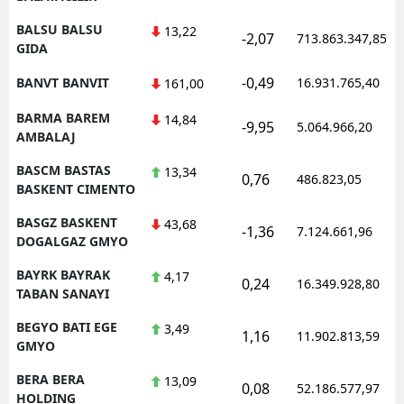
BALSU BALSU
13,22
-2,07
713.863.347,85
GIDA
-0,49
BANVT BANVIT
16.931.765,40
161,00
BARMA BAREM
14,84
-9,95
5.064.966,20
AMBALAJ
BASCM BASTAS
13,34
0,76
486.823,05
BASKENT CIMENTO
BASGZ BASKENT
43,68
-1,36
7.124.661,96
DOGALGAZ GMYO
BAYRK BAYRAK
4,17
0,24
16.349.928,80
TABAN SANAYI
BEGYO BATI EGE
3,49
1,16
11.902.813,59
GMYO
BERA BERA
13,09
0,08
52.186.577,97
HOLDING