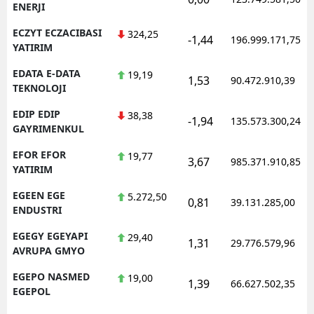
ENERJI
ECZYT ECZACIBASI
324,25
-1,44
196.999.171,75
YATIRIM
EDATA E-DATA
19,19
1,53
90.472.910,39
TEKNOLOJI
EDIP EDIP
38,38
-1,94
135.573.300,24
GAYRIMENKUL
EFOR EFOR
19,77
3,67
985.371.910,85
YATIRIM
EGEEN EGE
5.272,50
0,81
39.131.285,00
ENDUSTRI
EGEGY EGEYAPI
29,40
1,31
29.776.579,96
AVRUPA GMYO
EGEPO NASMED
19,00
1,39
66.627.502,35
EGEPOL