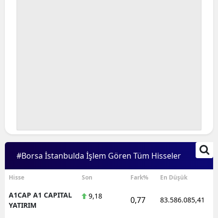
#Borsa İstanbulda İşlem Gören Tüm Hisseler
Hisse
Son
Fark%
En Düşük
A1CAP A1 CAPITAL
9,18
0,77
83.586.085,41
YATIRIM