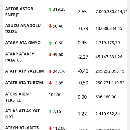
ASTOR ASTOR
319,25
2,65
7.000.380.614,75
ENERJI
ASUZU ANADOLU
50,40
-0,79
13.038.344,45
ISUZU
0,95
ATAGY ATA GMYO
2.719.178,79
10,60
ATAKP ATAKEY
49,60
-2,27
45.147.831,26
PATATES
-0,40
ATATP ATP YAZILIM
265.292.398,15
247,70
-0,50
ATATR ATA TURIZM
230.271.119,32
13,85
ATEKS AKIN
102,50
0,00
696.180,00
TEKSTIL
ATLAS ATLAS YAT.
7,16
1,27
2.410.932,84
ORT.
ATSYH ATLANTIS
112,00