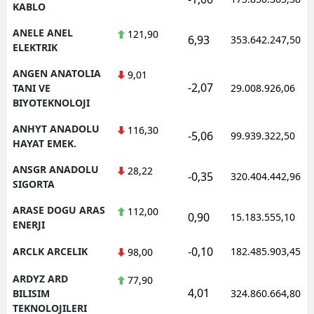
KABLO
ANELE ANEL
121,90
6,93
353.642.247,50
ELEKTRIK
ANGEN ANATOLIA
9,01
-2,07
TANI VE
29.008.926,06
BIYOTEKNOLOJI
ANHYT ANADOLU
116,30
-5,06
99.939.322,50
HAYAT EMEK.
ANSGR ANADOLU
28,22
-0,35
320.404.442,96
SIGORTA
ARASE DOGU ARAS
112,00
0,90
15.183.555,10
ENERJI
-0,10
ARCLK ARCELIK
182.485.903,45
98,00
ARDYZ ARD
77,90
4,01
BILISIM
324.860.664,80
TEKNOLOJILERI