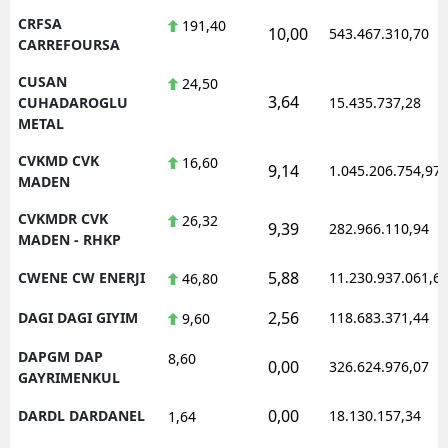
CRFSA
191,40
10,00
543.467.310,70
CARREFOURSA
CUSAN
24,50
3,64
CUHADAROGLU
15.435.737,28
METAL
CVKMD CVK
16,60
9,14
1.045.206.754,97
MADEN
CVKMDR CVK
26,32
9,39
282.966.110,94
MADEN - RHKP
5,88
CWENE CW ENERJI
11.230.937.061,6
46,80
2,56
DAGI DAGI GIYIM
118.683.371,44
9,60
DAPGM DAP
8,60
0,00
326.624.976,07
GAYRIMENKUL
0,00
DARDL DARDANEL
18.130.157,34
1,64