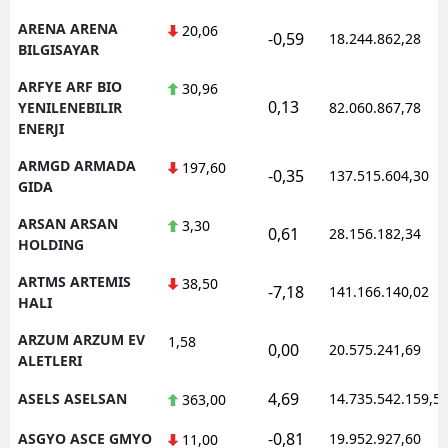
ARENA ARENA
20,06
-0,59
18.244.862,28
BILGISAYAR
ARFYE ARF BIO
30,96
0,13
YENILENEBILIR
82.060.867,78
ENERJI
ARMGD ARMADA
197,60
-0,35
137.515.604,30
GIDA
ARSAN ARSAN
3,30
0,61
28.156.182,34
HOLDING
ARTMS ARTEMIS
38,50
-7,18
141.166.140,02
HALI
ARZUM ARZUM EV
1,58
0,00
20.575.241,69
ALETLERI
4,69
ASELS ASELSAN
14.735.542.159,5
363,00
-0,81
ASGYO ASCE GMYO
19.952.927,60
11,00