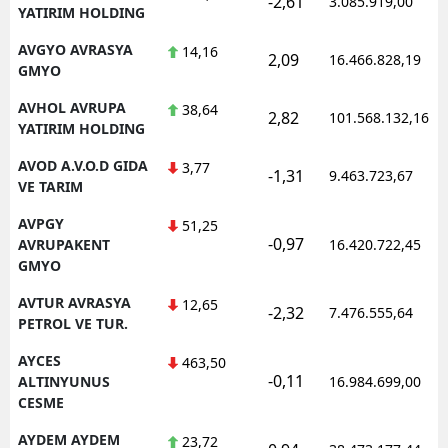
-2,61
3.085.919,00
YATIRIM HOLDING
AVGYO AVRASYA
14,16
2,09
16.466.828,19
GMYO
AVHOL AVRUPA
38,64
2,82
101.568.132,16
YATIRIM HOLDING
AVOD A.V.O.D GIDA
3,77
-1,31
9.463.723,67
VE TARIM
AVPGY
51,25
-0,97
AVRUPAKENT
16.420.722,45
GMYO
AVTUR AVRASYA
12,65
-2,32
7.476.555,64
PETROL VE TUR.
AYCES
463,50
-0,11
ALTINYUNUS
16.984.699,00
CESME
AYDEM AYDEM
23,72