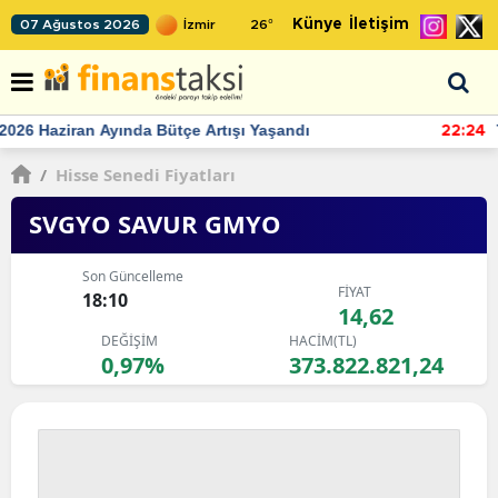
Künye
İletişim
07 Ağustos 2026
26
°
TCMB'nin rezervlerinde artan momentum devam ediyor
22:24
/
Hisse Senedi Fiyatları
SVGYO SAVUR GMYO
Son Güncelleme
FİYAT
18:10
14,62
DEĞİŞİM
HACİM(TL)
0,97%
373.822.821,24