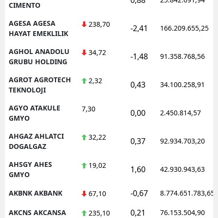
CIMENTO
AGESA AGESA
238,70
-2,41
166.209.655,25
HAYAT EMEKLILIK
AGHOL ANADOLU
34,72
-1,48
91.358.768,56
GRUBU HOLDING
AGROT AGROTECH
2,32
0,43
34.100.258,91
TEKNOLOJI
AGYO ATAKULE
7,30
0,00
2.450.814,57
GMYO
AHGAZ AHLATCI
32,22
0,37
92.934.703,20
DOGALGAZ
AHSGY AHES
19,02
1,60
42.930.943,63
GMYO
-0,67
AKBNK AKBANK
8.774.651.783,65
67,10
0,21
AKCNS AKCANSA
76.153.504,90
235,10