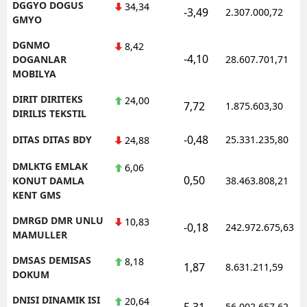
DGGYO DOGUS
34,34
-3,49
2.307.000,72
GMYO
DGNMO
8,42
-4,10
DOGANLAR
28.607.701,71
MOBILYA
DIRIT DIRITEKS
24,00
7,72
1.875.603,30
DIRILIS TEKSTIL
-0,48
DITAS DITAS BDY
25.331.235,80
24,88
DMLKTG EMLAK
6,06
0,50
KONUT DAMLA
38.463.808,21
KENT GMS
DMRGD DMR UNLU
10,83
-0,18
242.972.675,63
MAMULLER
DMSAS DEMISAS
8,18
1,87
8.631.211,59
DOKUM
DNISI DINAMIK ISI
20,64
5,31
56.002.657,62