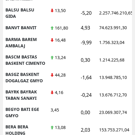
BALSU BALSU
13,50
-5,20
2.257.746.210,65
GIDA
4,93
BANVT BANVIT
74.623.991,30
161,80
BARMA BAREM
16,48
-9,99
1.756.323,04
AMBALAJ
BASCM BASTAS
13,24
0,30
1.214.225,68
BASKENT CIMENTO
BASGZ BASKENT
44,28
-1,64
13.948.785,10
DOGALGAZ GMYO
BAYRK BAYRAK
4,16
-0,24
13.676.712,70
TABAN SANAYI
BEGYO BATI EGE
3,45
0,00
23.069.307,74
GMYO
BERA BERA
13,08
2,03
153.753.271,04
HOLDING