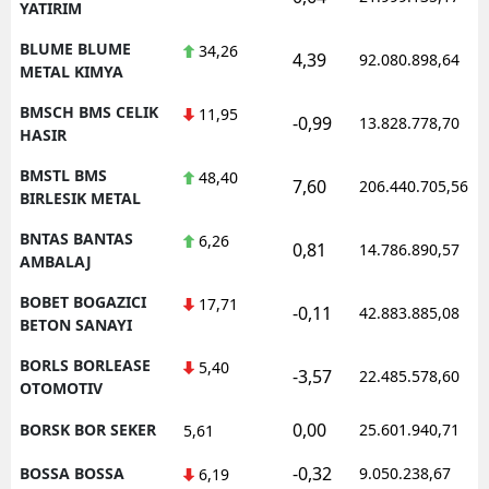
YATIRIM
BLUME BLUME
34,26
4,39
92.080.898,64
METAL KIMYA
BMSCH BMS CELIK
11,95
-0,99
13.828.778,70
HASIR
BMSTL BMS
48,40
7,60
206.440.705,56
BIRLESIK METAL
BNTAS BANTAS
6,26
0,81
14.786.890,57
AMBALAJ
BOBET BOGAZICI
17,71
-0,11
42.883.885,08
BETON SANAYI
BORLS BORLEASE
5,40
-3,57
22.485.578,60
OTOMOTIV
0,00
BORSK BOR SEKER
25.601.940,71
5,61
-0,32
BOSSA BOSSA
9.050.238,67
6,19