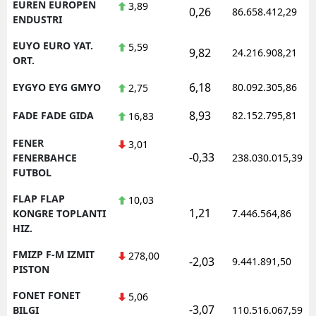
EUREN EUROPEN
3,89
0,26
86.658.412,29
ENDUSTRI
EUYO EURO YAT.
5,59
9,82
24.216.908,21
ORT.
6,18
EYGYO EYG GMYO
80.092.305,86
2,75
8,93
FADE FADE GIDA
82.152.795,81
16,83
FENER
3,01
-0,33
FENERBAHCE
238.030.015,39
FUTBOL
FLAP FLAP
10,03
1,21
KONGRE TOPLANTI
7.446.564,86
HIZ.
FMIZP F-M IZMIT
278,00
-2,03
9.441.891,50
PISTON
FONET FONET
5,06
-3,07
BILGI
110.516.067,59