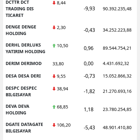
DCTTR DCT
8,44
-9,93
TRADING DIS
90.392.235,48
TICARET
DENGE DENGE
2,30
-0,43
34.252.223,88
HOLDING
DERHL DERLUKS
10,50
0,96
89.544.754,21
YATIRIM HOLDING
0,00
DERIM DERIMOD
4.431.692,32
33,80
-0,73
DESA DESA DERI
15.052.866,32
9,55
DESPC DESPEC
38,94
-1,82
21.270.693,16
BILGISAYAR
DEVA DEVA
68,85
1,18
23.780.254,85
HOLDING
DGATE DATAGATE
106,20
-5,43
48.901.410,80
BILGISAYAR