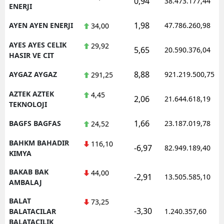
0,94
38.473.177,44
ENERJI
1,98
AYEN AYEN ENERJI
47.786.260,98
34,00
AYES AYES CELIK
29,92
5,65
20.590.376,04
HASIR VE CIT
8,88
AYGAZ AYGAZ
921.219.500,75
291,25
AZTEK AZTEK
4,45
2,06
21.644.618,19
TEKNOLOJI
1,66
BAGFS BAGFAS
23.187.019,78
24,52
BAHKM BAHADIR
116,10
-6,97
82.949.189,40
KIMYA
BAKAB BAK
44,00
-2,91
13.505.585,10
AMBALAJ
BALAT
73,25
-3,30
BALATACILAR
1.240.357,60
BALATACILIK