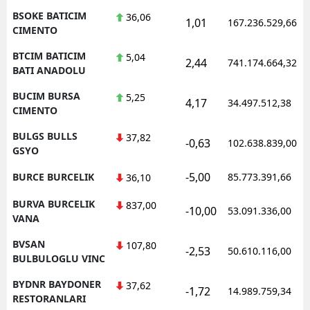
BSOKE BATICIM
36,06
1,01
167.236.529,66
CIMENTO
BTCIM BATICIM
5,04
2,44
741.174.664,32
BATI ANADOLU
BUCIM BURSA
5,25
4,17
34.497.512,38
CIMENTO
BULGS BULLS
37,82
-0,63
102.638.839,00
GSYO
-5,00
BURCE BURCELIK
85.773.391,66
36,10
BURVA BURCELIK
837,00
-10,00
53.091.336,00
VANA
BVSAN
107,80
-2,53
50.610.116,00
BULBULOGLU VINC
BYDNR BAYDONER
37,62
-1,72
14.989.759,34
RESTORANLARI