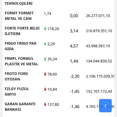
TEKNOLOJILERI
FORMT FORMET
1,74
0,00
26.277.071,10
METAL VE CAM
FORTE FORTE BILGI
118,20
3,14
216.879.351,10
ILETISIM
FRIGO FRIGO PAK
2,29
4,57
43.998.587,19
GIDA
FRMPL FORMUL
35,24
1,44
134.044.839,52
PLASTIK VE METAL
FROTO FORD
78,60
-2,30
2.106.175.039,55
OTOSAN
FZLGY FUZUL
10,84
-1,45
152.707.172,43
GMYO
GARAN GARANTI
127,80
-1,46
4.765.179.127,80
BANKASI