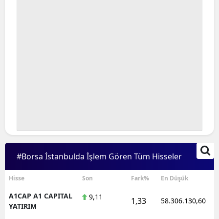
#Borsa İstanbulda İşlem Gören Tüm Hisseler
Hisse
Son
Fark%
En Düşük
A1CAP A1 CAPITAL
9,11
1,33
58.306.130,60
YATIRIM