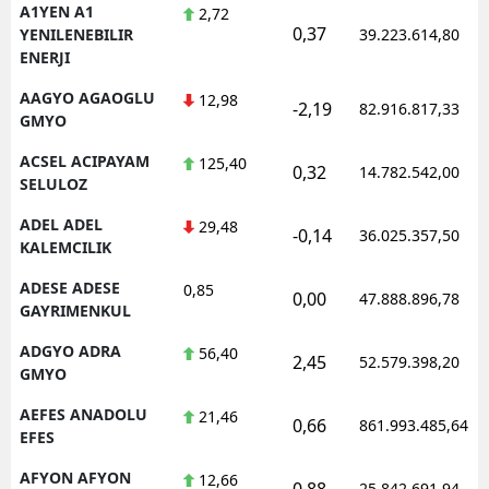
A1YEN A1
2,72
0,37
YENILENEBILIR
39.223.614,80
ENERJI
AAGYO AGAOGLU
12,98
-2,19
82.916.817,33
GMYO
ACSEL ACIPAYAM
125,40
0,32
14.782.542,00
SELULOZ
ADEL ADEL
29,48
-0,14
36.025.357,50
KALEMCILIK
ADESE ADESE
0,85
0,00
47.888.896,78
GAYRIMENKUL
ADGYO ADRA
56,40
2,45
52.579.398,20
GMYO
AEFES ANADOLU
21,46
0,66
861.993.485,64
EFES
AFYON AFYON
12,66
0,88
25.842.691,94