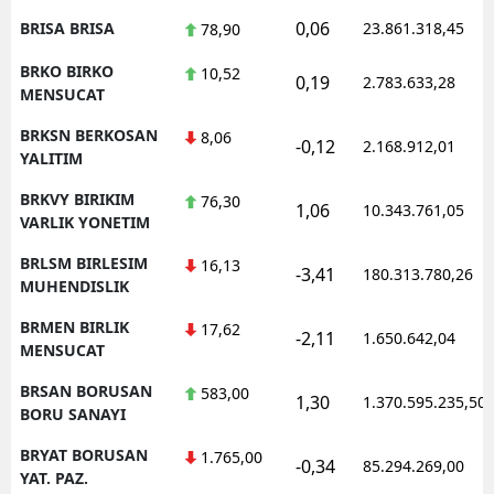
0,06
BRISA BRISA
23.861.318,45
78,90
BRKO BIRKO
10,52
0,19
2.783.633,28
MENSUCAT
BRKSN BERKOSAN
8,06
-0,12
2.168.912,01
YALITIM
BRKVY BIRIKIM
76,30
1,06
10.343.761,05
VARLIK YONETIM
BRLSM BIRLESIM
16,13
-3,41
180.313.780,26
MUHENDISLIK
BRMEN BIRLIK
17,62
-2,11
1.650.642,04
MENSUCAT
BRSAN BORUSAN
583,00
1,30
1.370.595.235,50
BORU SANAYI
BRYAT BORUSAN
1.765,00
-0,34
85.294.269,00
YAT. PAZ.