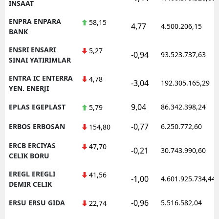
INSAAT
ENPRA ENPARA
58,15
4,77
4.500.206,15
BANK
ENSRI ENSARI
5,27
-0,94
93.523.737,63
SINAI YATIRIMLAR
ENTRA IC ENTERRA
4,78
-3,04
192.305.165,29
YEN. ENERJI
9,04
EPLAS EGEPLAST
86.342.398,24
5,79
-0,77
ERBOS ERBOSAN
6.250.772,60
154,80
ERCB ERCIYAS
47,70
-0,21
30.743.990,60
CELIK BORU
EREGL EREGLI
41,56
-1,00
4.601.925.734,44
DEMIR CELIK
-0,96
ERSU ERSU GIDA
5.516.582,04
22,74