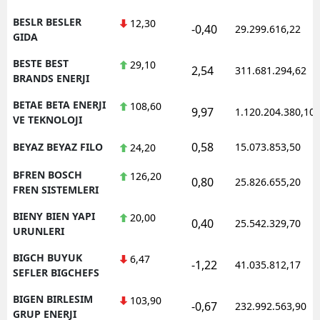
BESLR BESLER
12,30
-0,40
29.299.616,22
GIDA
BESTE BEST
29,10
2,54
311.681.294,62
BRANDS ENERJI
BETAE BETA ENERJI
108,60
9,97
1.120.204.380,10
VE TEKNOLOJI
0,58
BEYAZ BEYAZ FILO
15.073.853,50
24,20
BFREN BOSCH
126,20
0,80
25.826.655,20
FREN SISTEMLERI
BIENY BIEN YAPI
20,00
0,40
25.542.329,70
URUNLERI
BIGCH BUYUK
6,47
-1,22
41.035.812,17
SEFLER BIGCHEFS
BIGEN BIRLESIM
103,90
-0,67
232.992.563,90
GRUP ENERJI