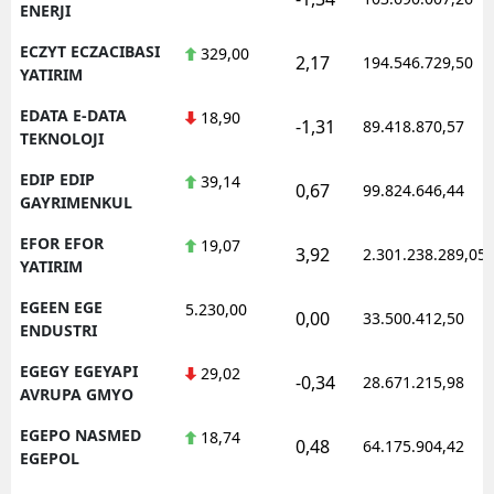
ENERJI
ECZYT ECZACIBASI
329,00
2,17
194.546.729,50
YATIRIM
EDATA E-DATA
18,90
-1,31
89.418.870,57
TEKNOLOJI
EDIP EDIP
39,14
0,67
99.824.646,44
GAYRIMENKUL
EFOR EFOR
19,07
3,92
2.301.238.289,05
YATIRIM
EGEEN EGE
5.230,00
0,00
33.500.412,50
ENDUSTRI
EGEGY EGEYAPI
29,02
-0,34
28.671.215,98
AVRUPA GMYO
EGEPO NASMED
18,74
0,48
64.175.904,42
EGEPOL