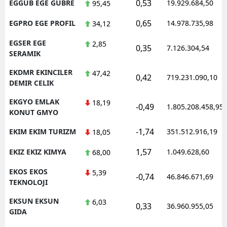
0,53
EGGUB EGE GUBRE
19.929.684,50
95,45
0,65
EGPRO EGE PROFIL
14.978.735,98
34,12
EGSER EGE
2,85
0,35
7.126.304,54
SERAMIK
EKDMR EKINCILER
47,42
0,42
719.231.090,10
DEMIR CELIK
EKGYO EMLAK
18,19
-0,49
1.805.208.458,95
KONUT GMYO
-1,74
EKIM EKIM TURIZM
351.512.916,19
18,05
1,57
EKIZ EKIZ KIMYA
1.049.628,60
68,00
EKOS EKOS
5,39
-0,74
46.846.671,69
TEKNOLOJI
EKSUN EKSUN
6,03
0,33
36.960.955,05
GIDA