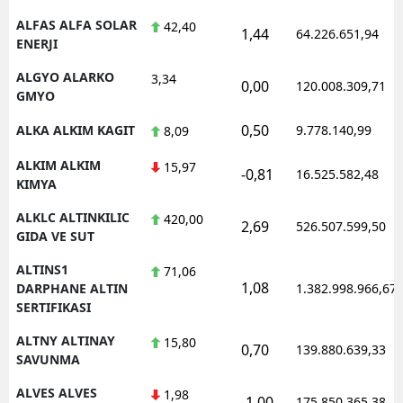
ALFAS ALFA SOLAR
42,40
1,44
64.226.651,94
ENERJI
ALGYO ALARKO
3,34
0,00
120.008.309,71
GMYO
0,50
ALKA ALKIM KAGIT
9.778.140,99
8,09
ALKIM ALKIM
15,97
-0,81
16.525.582,48
KIMYA
ALKLC ALTINKILIC
420,00
2,69
526.507.599,50
GIDA VE SUT
ALTINS1
71,06
1,08
DARPHANE ALTIN
1.382.998.966,67
SERTIFIKASI
ALTNY ALTINAY
15,80
0,70
139.880.639,33
SAVUNMA
ALVES ALVES
1,98
-1,00
175.850.365,38