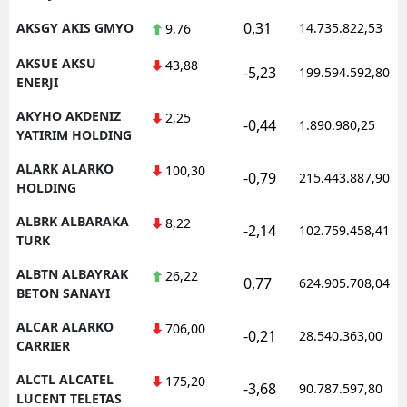
0,31
AKSGY AKIS GMYO
14.735.822,53
9,76
AKSUE AKSU
43,88
-5,23
199.594.592,80
ENERJI
AKYHO AKDENIZ
2,25
-0,44
1.890.980,25
YATIRIM HOLDING
ALARK ALARKO
100,30
-0,79
215.443.887,90
HOLDING
ALBRK ALBARAKA
8,22
-2,14
102.759.458,41
TURK
ALBTN ALBAYRAK
26,22
0,77
624.905.708,04
BETON SANAYI
ALCAR ALARKO
706,00
-0,21
28.540.363,00
CARRIER
ALCTL ALCATEL
175,20
-3,68
90.787.597,80
LUCENT TELETAS