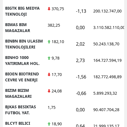
BIGTK BIG MEDYA
370,75
-1,13
200.132.747,00
TEKNOLOJI
BIMAS BIM
382,25
0,00
3.110.582.110,00
MAGAZALAR
BINBN BIN ULASIM
182,10
2,02
50.243.138,70
TEKNOLOJILERI
BINHO 1000
9,78
2,73
164.727.594,19
YATIRIMLAR HOL.
BIOEN BIOTREND
17,70
-1,56
182.772.498,89
CEVRE VE ENERJI
BIZIM BIZIM
24,08
-0,66
5.899.293,32
MAGAZALARI
BJKAS BESIKTAS
1,75
0,00
90.407.704,28
FUTBOL YAT.
BLCYT BILICI
18,90
0,64
21.999.135,17