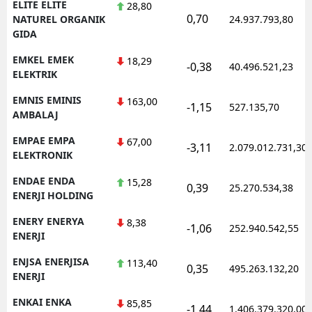
ELITE ELITE
28,80
0,70
NATUREL ORGANIK
24.937.793,80
GIDA
EMKEL EMEK
18,29
-0,38
40.496.521,23
ELEKTRIK
EMNIS EMINIS
163,00
-1,15
527.135,70
AMBALAJ
EMPAE EMPA
67,00
-3,11
2.079.012.731,30
ELEKTRONIK
ENDAE ENDA
15,28
0,39
25.270.534,38
ENERJI HOLDING
ENERY ENERYA
8,38
-1,06
252.940.542,55
ENERJI
ENJSA ENERJISA
113,40
0,35
495.263.132,20
ENERJI
ENKAI ENKA
85,85
-1,44
1.406.379.320,00