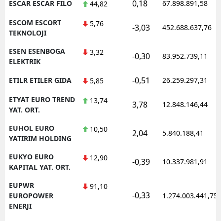
0,18
ESCAR ESCAR FILO
67.898.891,58
44,82
ESCOM ESCORT
5,76
-3,03
452.688.637,76
TEKNOLOJI
ESEN ESENBOGA
3,32
-0,30
83.952.739,11
ELEKTRIK
-0,51
ETILR ETILER GIDA
26.259.297,31
5,85
ETYAT EURO TREND
13,74
3,78
12.848.146,44
YAT. ORT.
EUHOL EURO
10,50
2,04
5.840.188,41
YATIRIM HOLDING
EUKYO EURO
12,90
-0,39
10.337.981,91
KAPITAL YAT. ORT.
EUPWR
91,10
-0,33
EUROPOWER
1.274.003.441,75
ENERJI