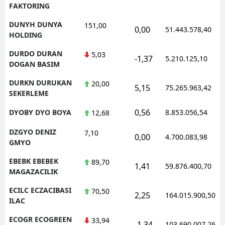
FAKTORING
DUNYH DUNYA
151,00
0,00
51.443.578,40
HOLDING
DURDO DURAN
5,03
-1,37
5.210.125,10
DOGAN BASIM
DURKN DURUKAN
20,00
5,15
75.265.963,42
SEKERLEME
0,56
DYOBY DYO BOYA
8.853.056,54
12,68
DZGYO DENIZ
7,10
0,00
4.700.083,98
GMYO
EBEBK EBEBEK
89,70
1,41
59.876.400,70
MAGAZACILIK
ECILC ECZACIBASI
70,50
2,25
164.015.900,50
ILAC
ECOGR ECOGREEN
33,94
-1,34
103.690.007,26