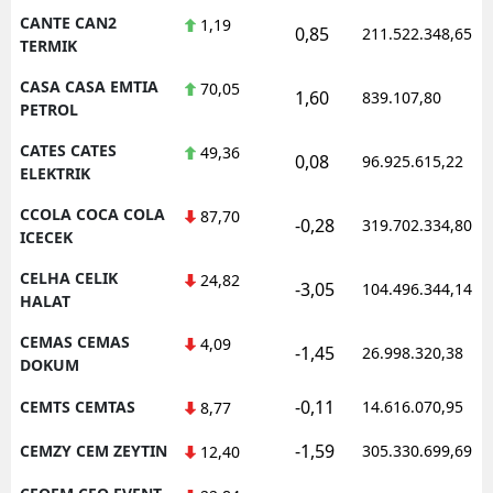
CANTE CAN2
1,19
0,85
211.522.348,65
TERMIK
CASA CASA EMTIA
70,05
1,60
839.107,80
PETROL
CATES CATES
49,36
0,08
96.925.615,22
ELEKTRIK
CCOLA COCA COLA
87,70
-0,28
319.702.334,80
ICECEK
CELHA CELIK
24,82
-3,05
104.496.344,14
HALAT
CEMAS CEMAS
4,09
-1,45
26.998.320,38
DOKUM
-0,11
CEMTS CEMTAS
14.616.070,95
8,77
-1,59
CEMZY CEM ZEYTIN
305.330.699,69
12,40