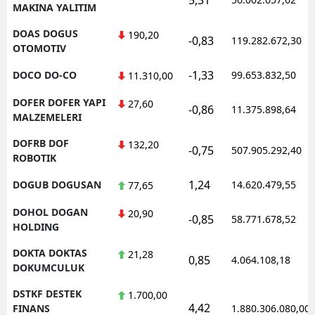
MAKINA YALITIM
DOAS DOGUS
190,20
-0,83
119.282.672,30
OTOMOTIV
-1,33
DOCO DO-CO
99.653.832,50
11.310,00
DOFER DOFER YAPI
27,60
-0,86
11.375.898,64
MALZEMELERI
DOFRB DOF
132,20
-0,75
507.905.292,40
ROBOTIK
1,24
DOGUB DOGUSAN
14.620.479,55
77,65
DOHOL DOGAN
20,90
-0,85
58.771.678,52
HOLDING
DOKTA DOKTAS
21,28
0,85
4.064.108,18
DOKUMCULUK
DSTKF DESTEK
1.700,00
4,42
FINANS
1.880.306.080,00