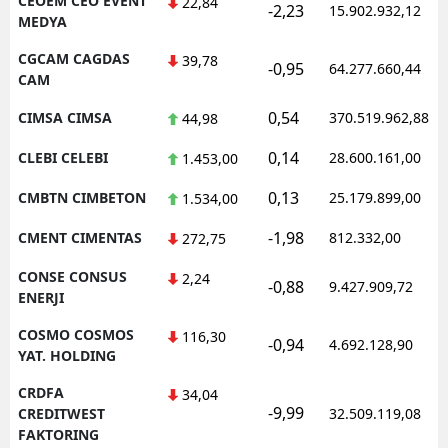
CEOEM CEO EVENT
22,84
-2,23
15.902.932,12
MEDYA
CGCAM CAGDAS
39,78
-0,95
64.277.660,44
CAM
0,54
CIMSA CIMSA
370.519.962,88
44,98
0,14
CLEBI CELEBI
28.600.161,00
1.453,00
0,13
CMBTN CIMBETON
25.179.899,00
1.534,00
-1,98
CMENT CIMENTAS
812.332,00
272,75
CONSE CONSUS
2,24
-0,88
9.427.909,72
ENERJI
COSMO COSMOS
116,30
-0,94
4.692.128,90
YAT. HOLDING
CRDFA
34,04
-9,99
CREDITWEST
32.509.119,08
FAKTORING