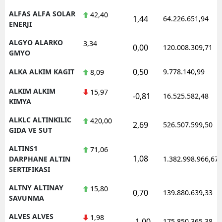
ALFAS ALFA SOLAR
42,40
1,44
64.226.651,94
ENERJI
ALGYO ALARKO
3,34
0,00
120.008.309,71
GMYO
0,50
ALKA ALKIM KAGIT
9.778.140,99
8,09
ALKIM ALKIM
15,97
-0,81
16.525.582,48
KIMYA
ALKLC ALTINKILIC
420,00
2,69
526.507.599,50
GIDA VE SUT
ALTINS1
71,06
1,08
DARPHANE ALTIN
1.382.998.966,67
SERTIFIKASI
ALTNY ALTINAY
15,80
0,70
139.880.639,33
SAVUNMA
ALVES ALVES
1,98
-1,00
175.850.365,38