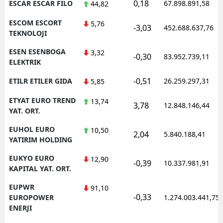
0,18
ESCAR ESCAR FILO
67.898.891,58
44,82
ESCOM ESCORT
5,76
-3,03
452.688.637,76
TEKNOLOJI
ESEN ESENBOGA
3,32
-0,30
83.952.739,11
ELEKTRIK
-0,51
ETILR ETILER GIDA
26.259.297,31
5,85
ETYAT EURO TREND
13,74
3,78
12.848.146,44
YAT. ORT.
EUHOL EURO
10,50
2,04
5.840.188,41
YATIRIM HOLDING
EUKYO EURO
12,90
-0,39
10.337.981,91
KAPITAL YAT. ORT.
EUPWR
91,10
-0,33
EUROPOWER
1.274.003.441,75
ENERJI