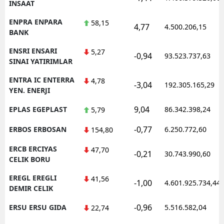
INSAAT
ENPRA ENPARA
58,15
4,77
4.500.206,15
BANK
ENSRI ENSARI
5,27
-0,94
93.523.737,63
SINAI YATIRIMLAR
ENTRA IC ENTERRA
4,78
-3,04
192.305.165,29
YEN. ENERJI
9,04
EPLAS EGEPLAST
86.342.398,24
5,79
-0,77
ERBOS ERBOSAN
6.250.772,60
154,80
ERCB ERCIYAS
47,70
-0,21
30.743.990,60
CELIK BORU
EREGL EREGLI
41,56
-1,00
4.601.925.734,44
DEMIR CELIK
-0,96
ERSU ERSU GIDA
5.516.582,04
22,74