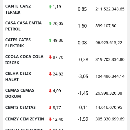
CANTE CAN2
1,19
0,85
211.522.348,65
TERMIK
CASA CASA EMTIA
70,05
1,60
839.107,80
PETROL
CATES CATES
49,36
0,08
96.925.615,22
ELEKTRIK
CCOLA COCA COLA
87,70
-0,28
319.702.334,80
ICECEK
CELHA CELIK
24,82
-3,05
104.496.344,14
HALAT
CEMAS CEMAS
4,09
-1,45
26.998.320,38
DOKUM
-0,11
CEMTS CEMTAS
14.616.070,95
8,77
-1,59
CEMZY CEM ZEYTIN
305.330.699,69
12,40