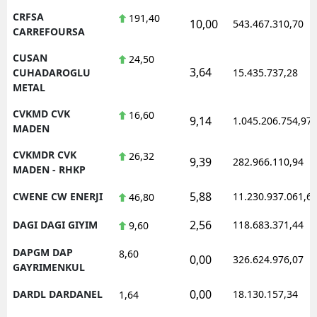
CRFSA
191,40
10,00
543.467.310,70
CARREFOURSA
CUSAN
24,50
3,64
CUHADAROGLU
15.435.737,28
METAL
CVKMD CVK
16,60
9,14
1.045.206.754,97
MADEN
CVKMDR CVK
26,32
9,39
282.966.110,94
MADEN - RHKP
5,88
CWENE CW ENERJI
11.230.937.061,6
46,80
2,56
DAGI DAGI GIYIM
118.683.371,44
9,60
DAPGM DAP
8,60
0,00
326.624.976,07
GAYRIMENKUL
0,00
DARDL DARDANEL
18.130.157,34
1,64