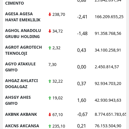
CIMENTO
AGESA AGESA
238,70
-2,41
166.209.655,25
HAYAT EMEKLILIK
AGHOL ANADOLU
34,72
-1,48
91.358.768,56
GRUBU HOLDING
AGROT AGROTECH
2,32
0,43
34.100.258,91
TEKNOLOJI
AGYO ATAKULE
7,30
0,00
2.450.814,57
GMYO
AHGAZ AHLATCI
32,22
0,37
92.934.703,20
DOGALGAZ
AHSGY AHES
19,02
1,60
42.930.943,63
GMYO
-0,67
AKBNK AKBANK
8.774.651.783,65
67,10
0,21
AKCNS AKCANSA
76.153.504,90
235,10