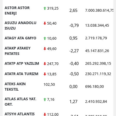
ASTOR ASTOR
319,25
2,65
7.000.380.614,75
ENERJI
ASUZU ANADOLU
50,40
-0,79
13.038.344,45
ISUZU
0,95
ATAGY ATA GMYO
2.719.178,79
10,60
ATAKP ATAKEY
49,60
-2,27
45.147.831,26
PATATES
-0,40
ATATP ATP YAZILIM
265.292.398,15
247,70
-0,50
ATATR ATA TURIZM
230.271.119,32
13,85
ATEKS AKIN
102,50
0,00
696.180,00
TEKSTIL
ATLAS ATLAS YAT.
7,16
1,27
2.410.932,84
ORT.
ATSYH ATLANTIS
112,00