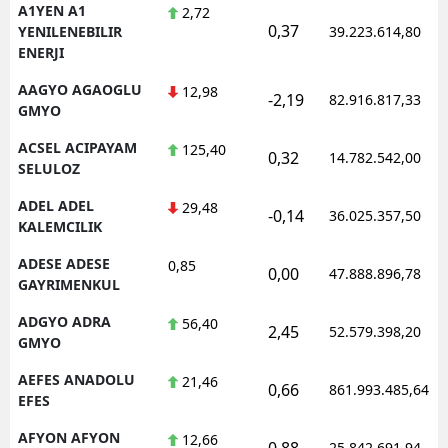
A1YEN A1
2,72
0,37
YENILENEBILIR
39.223.614,80
ENERJI
AAGYO AGAOGLU
12,98
-2,19
82.916.817,33
GMYO
ACSEL ACIPAYAM
125,40
0,32
14.782.542,00
SELULOZ
ADEL ADEL
29,48
-0,14
36.025.357,50
KALEMCILIK
ADESE ADESE
0,85
0,00
47.888.896,78
GAYRIMENKUL
ADGYO ADRA
56,40
2,45
52.579.398,20
GMYO
AEFES ANADOLU
21,46
0,66
861.993.485,64
EFES
AFYON AFYON
12,66
0,88
25.842.691,94