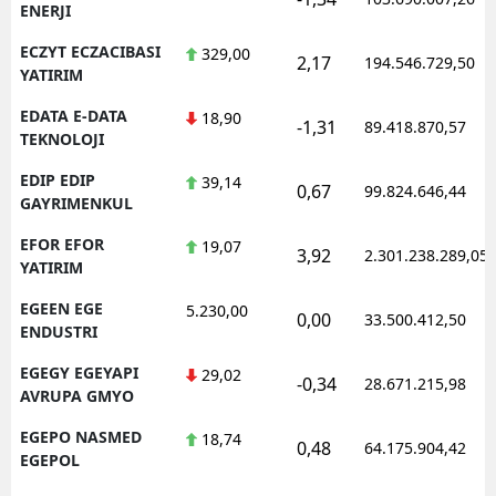
ENERJI
ECZYT ECZACIBASI
329,00
2,17
194.546.729,50
YATIRIM
EDATA E-DATA
18,90
-1,31
89.418.870,57
TEKNOLOJI
EDIP EDIP
39,14
0,67
99.824.646,44
GAYRIMENKUL
EFOR EFOR
19,07
3,92
2.301.238.289,05
YATIRIM
EGEEN EGE
5.230,00
0,00
33.500.412,50
ENDUSTRI
EGEGY EGEYAPI
29,02
-0,34
28.671.215,98
AVRUPA GMYO
EGEPO NASMED
18,74
0,48
64.175.904,42
EGEPOL