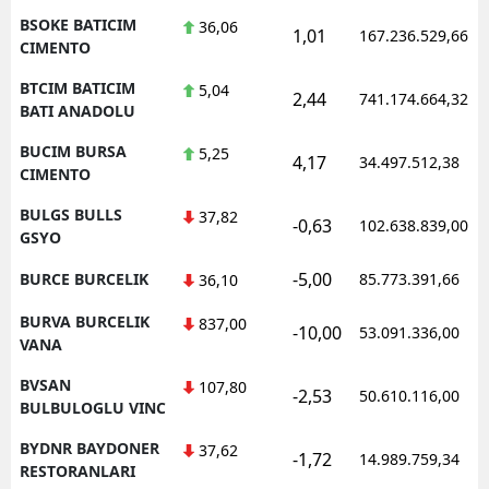
BSOKE BATICIM
36,06
1,01
167.236.529,66
CIMENTO
BTCIM BATICIM
5,04
2,44
741.174.664,32
BATI ANADOLU
BUCIM BURSA
5,25
4,17
34.497.512,38
CIMENTO
BULGS BULLS
37,82
-0,63
102.638.839,00
GSYO
-5,00
BURCE BURCELIK
85.773.391,66
36,10
BURVA BURCELIK
837,00
-10,00
53.091.336,00
VANA
BVSAN
107,80
-2,53
50.610.116,00
BULBULOGLU VINC
BYDNR BAYDONER
37,62
-1,72
14.989.759,34
RESTORANLARI