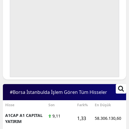
#Borsa İstanbulda İşlem Gören Tüm Hisseler
Hisse
Son
Fark%
En Düşük
A1CAP A1 CAPITAL
9,11
1,33
58.306.130,60
YATIRIM