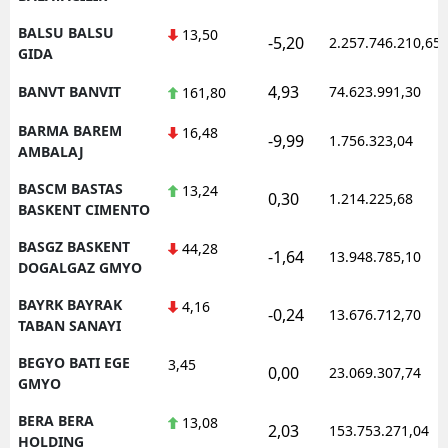
BALSU BALSU
13,50
-5,20
2.257.746.210,65
GIDA
4,93
BANVT BANVIT
74.623.991,30
161,80
BARMA BAREM
16,48
-9,99
1.756.323,04
AMBALAJ
BASCM BASTAS
13,24
0,30
1.214.225,68
BASKENT CIMENTO
BASGZ BASKENT
44,28
-1,64
13.948.785,10
DOGALGAZ GMYO
BAYRK BAYRAK
4,16
-0,24
13.676.712,70
TABAN SANAYI
BEGYO BATI EGE
3,45
0,00
23.069.307,74
GMYO
BERA BERA
13,08
2,03
153.753.271,04
HOLDING