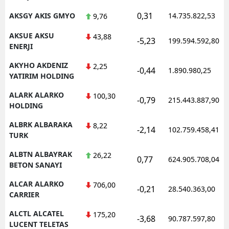
0,31
AKSGY AKIS GMYO
14.735.822,53
9,76
AKSUE AKSU
43,88
-5,23
199.594.592,80
ENERJI
AKYHO AKDENIZ
2,25
-0,44
1.890.980,25
YATIRIM HOLDING
ALARK ALARKO
100,30
-0,79
215.443.887,90
HOLDING
ALBRK ALBARAKA
8,22
-2,14
102.759.458,41
TURK
ALBTN ALBAYRAK
26,22
0,77
624.905.708,04
BETON SANAYI
ALCAR ALARKO
706,00
-0,21
28.540.363,00
CARRIER
ALCTL ALCATEL
175,20
-3,68
90.787.597,80
LUCENT TELETAS