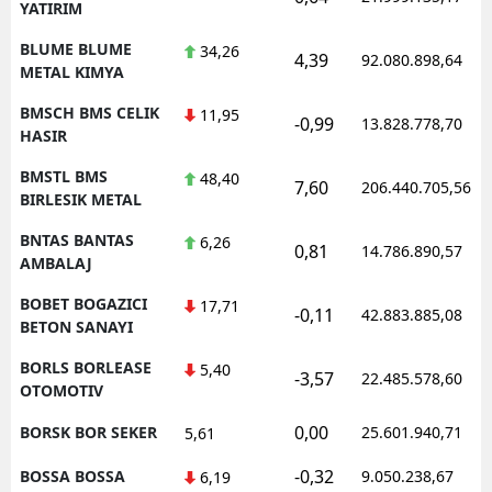
YATIRIM
BLUME BLUME
34,26
4,39
92.080.898,64
METAL KIMYA
BMSCH BMS CELIK
11,95
-0,99
13.828.778,70
HASIR
BMSTL BMS
48,40
7,60
206.440.705,56
BIRLESIK METAL
BNTAS BANTAS
6,26
0,81
14.786.890,57
AMBALAJ
BOBET BOGAZICI
17,71
-0,11
42.883.885,08
BETON SANAYI
BORLS BORLEASE
5,40
-3,57
22.485.578,60
OTOMOTIV
0,00
BORSK BOR SEKER
25.601.940,71
5,61
-0,32
BOSSA BOSSA
9.050.238,67
6,19