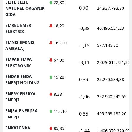
ELITE ELITE
28,80
0,70
NATUREL ORGANIK
24.937.793,80
GIDA
EMKEL EMEK
18,29
-0,38
40.496.521,23
ELEKTRIK
EMNIS EMINIS
163,00
-1,15
527.135,70
AMBALAJ
EMPAE EMPA
67,00
-3,11
2.079.012.731,30
ELEKTRONIK
ENDAE ENDA
15,28
0,39
25.270.534,38
ENERJI HOLDING
ENERY ENERYA
8,38
-1,06
252.940.542,55
ENERJI
ENJSA ENERJISA
113,40
0,35
495.263.132,20
ENERJI
ENKAI ENKA
85,85
-1,44
1.406.379.320,00