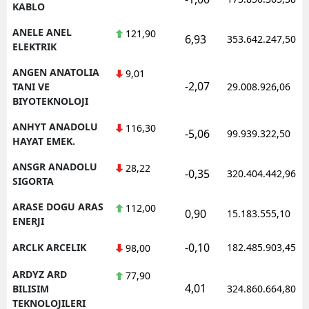
KABLO
ANELE ANEL
121,90
6,93
353.642.247,50
ELEKTRIK
ANGEN ANATOLIA
9,01
-2,07
TANI VE
29.008.926,06
BIYOTEKNOLOJI
ANHYT ANADOLU
116,30
-5,06
99.939.322,50
HAYAT EMEK.
ANSGR ANADOLU
28,22
-0,35
320.404.442,96
SIGORTA
ARASE DOGU ARAS
112,00
0,90
15.183.555,10
ENERJI
-0,10
ARCLK ARCELIK
182.485.903,45
98,00
ARDYZ ARD
77,90
4,01
BILISIM
324.860.664,80
TEKNOLOJILERI