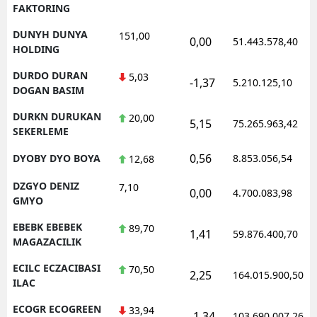
FAKTORING
DUNYH DUNYA
151,00
0,00
51.443.578,40
HOLDING
DURDO DURAN
5,03
-1,37
5.210.125,10
DOGAN BASIM
DURKN DURUKAN
20,00
5,15
75.265.963,42
SEKERLEME
0,56
DYOBY DYO BOYA
8.853.056,54
12,68
DZGYO DENIZ
7,10
0,00
4.700.083,98
GMYO
EBEBK EBEBEK
89,70
1,41
59.876.400,70
MAGAZACILIK
ECILC ECZACIBASI
70,50
2,25
164.015.900,50
ILAC
ECOGR ECOGREEN
33,94
-1,34
103.690.007,26