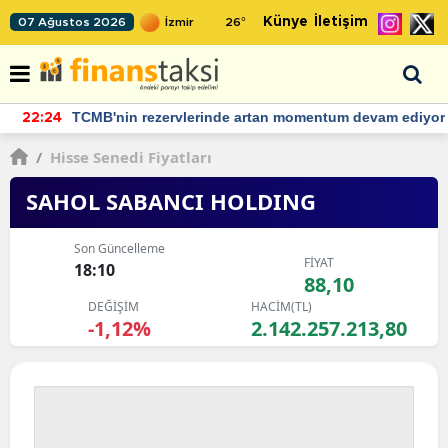
Künye
İletişim
07 Ağustos 2026
26
°
TCMB'nin rezervlerinde artan momentum devam ediyor
22:24
/
Hisse Senedi Fiyatları
SAHOL SABANCI HOLDING
Son Güncelleme
FİYAT
18:10
88,10
DEĞİŞİM
HACİM(TL)
-1,12%
2.142.257.213,80