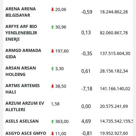
ARENA ARENA
20,06
-0,59
18.244.862,28
BILGISAYAR
ARFYE ARF BIO
30,96
0,13
YENILENEBILIR
82.060.867,78
ENERJI
ARMGD ARMADA
197,60
-0,35
137.515.604,30
GIDA
ARSAN ARSAN
3,30
0,61
28.156.182,34
HOLDING
ARTMS ARTEMIS
38,50
-7,18
141.166.140,02
HALI
ARZUM ARZUM EV
1,58
0,00
20.575.241,69
ALETLERI
4,69
ASELS ASELSAN
14.735.542.159,5
363,00
-0,81
ASGYO ASCE GMYO
19.952.927,60
11,00