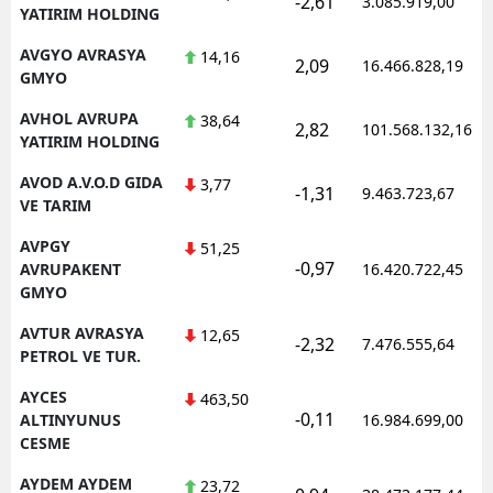
-2,61
3.085.919,00
YATIRIM HOLDING
AVGYO AVRASYA
14,16
2,09
16.466.828,19
GMYO
AVHOL AVRUPA
38,64
2,82
101.568.132,16
YATIRIM HOLDING
AVOD A.V.O.D GIDA
3,77
-1,31
9.463.723,67
VE TARIM
AVPGY
51,25
-0,97
AVRUPAKENT
16.420.722,45
GMYO
AVTUR AVRASYA
12,65
-2,32
7.476.555,64
PETROL VE TUR.
AYCES
463,50
-0,11
ALTINYUNUS
16.984.699,00
CESME
AYDEM AYDEM
23,72