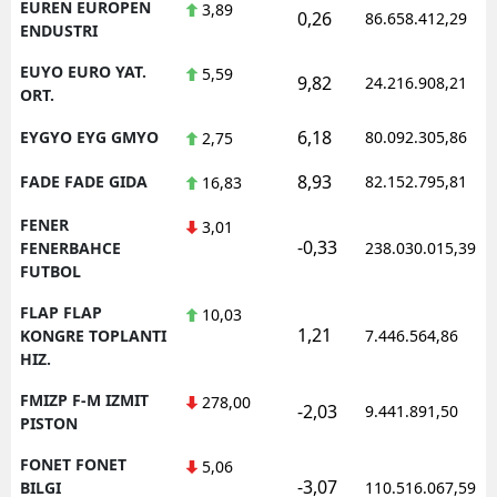
EUREN EUROPEN
3,89
0,26
86.658.412,29
ENDUSTRI
EUYO EURO YAT.
5,59
9,82
24.216.908,21
ORT.
6,18
EYGYO EYG GMYO
80.092.305,86
2,75
8,93
FADE FADE GIDA
82.152.795,81
16,83
FENER
3,01
-0,33
FENERBAHCE
238.030.015,39
FUTBOL
FLAP FLAP
10,03
1,21
KONGRE TOPLANTI
7.446.564,86
HIZ.
FMIZP F-M IZMIT
278,00
-2,03
9.441.891,50
PISTON
FONET FONET
5,06
-3,07
BILGI
110.516.067,59