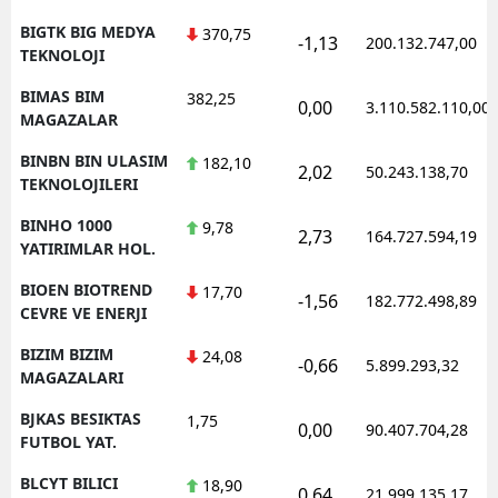
BIGTK BIG MEDYA
370,75
-1,13
200.132.747,00
TEKNOLOJI
BIMAS BIM
382,25
0,00
3.110.582.110,00
MAGAZALAR
BINBN BIN ULASIM
182,10
2,02
50.243.138,70
TEKNOLOJILERI
BINHO 1000
9,78
2,73
164.727.594,19
YATIRIMLAR HOL.
BIOEN BIOTREND
17,70
-1,56
182.772.498,89
CEVRE VE ENERJI
BIZIM BIZIM
24,08
-0,66
5.899.293,32
MAGAZALARI
BJKAS BESIKTAS
1,75
0,00
90.407.704,28
FUTBOL YAT.
BLCYT BILICI
18,90
0,64
21.999.135,17