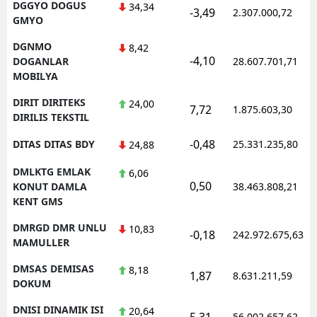
DGGYO DOGUS
34,34
-3,49
2.307.000,72
GMYO
DGNMO
8,42
-4,10
DOGANLAR
28.607.701,71
MOBILYA
DIRIT DIRITEKS
24,00
7,72
1.875.603,30
DIRILIS TEKSTIL
-0,48
DITAS DITAS BDY
25.331.235,80
24,88
DMLKTG EMLAK
6,06
0,50
KONUT DAMLA
38.463.808,21
KENT GMS
DMRGD DMR UNLU
10,83
-0,18
242.972.675,63
MAMULLER
DMSAS DEMISAS
8,18
1,87
8.631.211,59
DOKUM
DNISI DINAMIK ISI
20,64
5,31
56.002.657,62