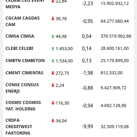
CEOEM CEO EVENT
22,84
-2,23
15.902.932,12
MEDYA
CGCAM CAGDAS
39,78
-0,95
64.277.660,44
CAM
0,54
CIMSA CIMSA
370.519.962,88
44,98
0,14
CLEBI CELEBI
28.600.161,00
1.453,00
0,13
CMBTN CIMBETON
25.179.899,00
1.534,00
-1,98
CMENT CIMENTAS
812.332,00
272,75
CONSE CONSUS
2,24
-0,88
9.427.909,72
ENERJI
COSMO COSMOS
116,30
-0,94
4.692.128,90
YAT. HOLDING
CRDFA
34,04
-9,99
CREDITWEST
32.509.119,08
FAKTORING