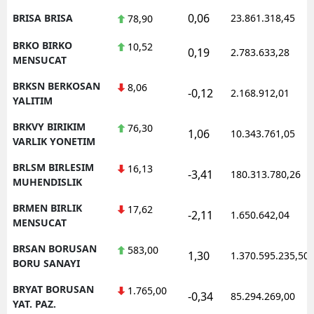
0,06
BRISA BRISA
23.861.318,45
78,90
BRKO BIRKO
10,52
0,19
2.783.633,28
MENSUCAT
BRKSN BERKOSAN
8,06
-0,12
2.168.912,01
YALITIM
BRKVY BIRIKIM
76,30
1,06
10.343.761,05
VARLIK YONETIM
BRLSM BIRLESIM
16,13
-3,41
180.313.780,26
MUHENDISLIK
BRMEN BIRLIK
17,62
-2,11
1.650.642,04
MENSUCAT
BRSAN BORUSAN
583,00
1,30
1.370.595.235,50
BORU SANAYI
BRYAT BORUSAN
1.765,00
-0,34
85.294.269,00
YAT. PAZ.