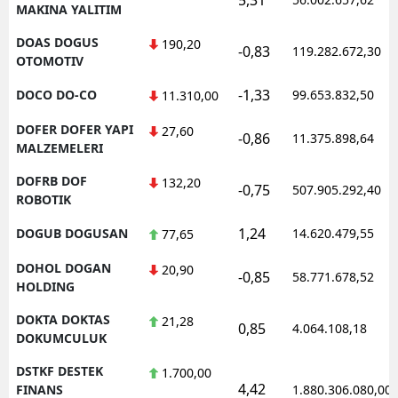
MAKINA YALITIM
DOAS DOGUS
190,20
-0,83
119.282.672,30
OTOMOTIV
-1,33
DOCO DO-CO
99.653.832,50
11.310,00
DOFER DOFER YAPI
27,60
-0,86
11.375.898,64
MALZEMELERI
DOFRB DOF
132,20
-0,75
507.905.292,40
ROBOTIK
1,24
DOGUB DOGUSAN
14.620.479,55
77,65
DOHOL DOGAN
20,90
-0,85
58.771.678,52
HOLDING
DOKTA DOKTAS
21,28
0,85
4.064.108,18
DOKUMCULUK
DSTKF DESTEK
1.700,00
4,42
FINANS
1.880.306.080,00