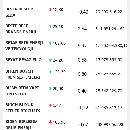
BESLR BESLER
12,30
-0,40
29.299.616,22
GIDA
BESTE BEST
29,10
2,54
311.681.294,62
BRANDS ENERJI
BETAE BETA ENERJI
108,60
9,97
1.120.204.380,10
VE TEKNOLOJI
0,58
BEYAZ BEYAZ FILO
15.073.853,50
24,20
BFREN BOSCH
126,20
0,80
25.826.655,20
FREN SISTEMLERI
BIENY BIEN YAPI
20,00
0,40
25.542.329,70
URUNLERI
BIGCH BUYUK
6,47
-1,22
41.035.812,17
SEFLER BIGCHEFS
BIGEN BIRLESIM
103,90
-0,67
232.992.563,90
GRUP ENERJI