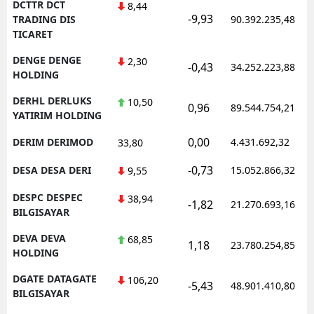
DCTTR DCT
8,44
-9,93
TRADING DIS
90.392.235,48
TICARET
DENGE DENGE
2,30
-0,43
34.252.223,88
HOLDING
DERHL DERLUKS
10,50
0,96
89.544.754,21
YATIRIM HOLDING
0,00
DERIM DERIMOD
4.431.692,32
33,80
-0,73
DESA DESA DERI
15.052.866,32
9,55
DESPC DESPEC
38,94
-1,82
21.270.693,16
BILGISAYAR
DEVA DEVA
68,85
1,18
23.780.254,85
HOLDING
DGATE DATAGATE
106,20
-5,43
48.901.410,80
BILGISAYAR