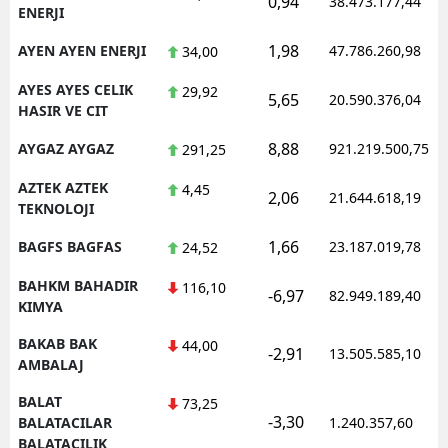
0,94
38.473.177,44
ENERJI
1,98
AYEN AYEN ENERJI
47.786.260,98
34,00
AYES AYES CELIK
29,92
5,65
20.590.376,04
HASIR VE CIT
8,88
AYGAZ AYGAZ
921.219.500,75
291,25
AZTEK AZTEK
4,45
2,06
21.644.618,19
TEKNOLOJI
1,66
BAGFS BAGFAS
23.187.019,78
24,52
BAHKM BAHADIR
116,10
-6,97
82.949.189,40
KIMYA
BAKAB BAK
44,00
-2,91
13.505.585,10
AMBALAJ
BALAT
73,25
-3,30
BALATACILAR
1.240.357,60
BALATACILIK