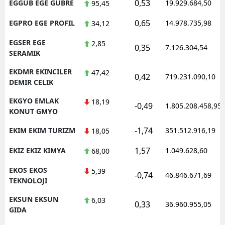
0,53
EGGUB EGE GUBRE
19.929.684,50
95,45
0,65
EGPRO EGE PROFIL
14.978.735,98
34,12
EGSER EGE
2,85
0,35
7.126.304,54
SERAMIK
EKDMR EKINCILER
47,42
0,42
719.231.090,10
DEMIR CELIK
EKGYO EMLAK
18,19
-0,49
1.805.208.458,95
KONUT GMYO
-1,74
EKIM EKIM TURIZM
351.512.916,19
18,05
1,57
EKIZ EKIZ KIMYA
1.049.628,60
68,00
EKOS EKOS
5,39
-0,74
46.846.671,69
TEKNOLOJI
EKSUN EKSUN
6,03
0,33
36.960.955,05
GIDA