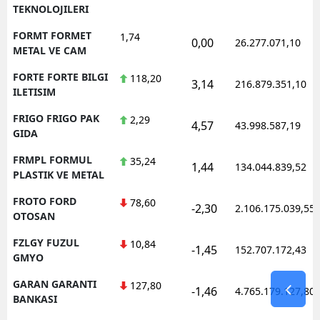
TEKNOLOJILERI
FORMT FORMET
1,74
0,00
26.277.071,10
METAL VE CAM
FORTE FORTE BILGI
118,20
3,14
216.879.351,10
ILETISIM
FRIGO FRIGO PAK
2,29
4,57
43.998.587,19
GIDA
FRMPL FORMUL
35,24
1,44
134.044.839,52
PLASTIK VE METAL
FROTO FORD
78,60
-2,30
2.106.175.039,55
OTOSAN
FZLGY FUZUL
10,84
-1,45
152.707.172,43
GMYO
GARAN GARANTI
127,80
-1,46
4.765.179.127,80
BANKASI