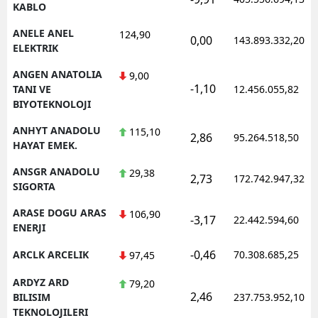
KABLO
ANELE ANEL
124,90
0,00
143.893.332,20
ELEKTRIK
ANGEN ANATOLIA
9,00
-1,10
TANI VE
12.456.055,82
BIYOTEKNOLOJI
ANHYT ANADOLU
115,10
2,86
95.264.518,50
HAYAT EMEK.
ANSGR ANADOLU
29,38
2,73
172.742.947,32
SIGORTA
ARASE DOGU ARAS
106,90
-3,17
22.442.594,60
ENERJI
-0,46
ARCLK ARCELIK
70.308.685,25
97,45
ARDYZ ARD
79,20
2,46
BILISIM
237.753.952,10
TEKNOLOJILERI