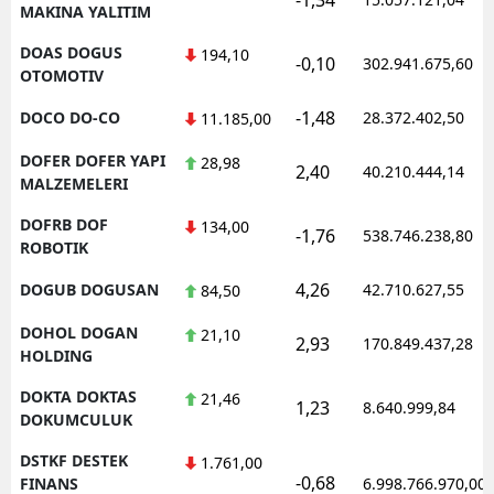
MAKINA YALITIM
DOAS DOGUS
194,10
-0,10
302.941.675,60
OTOMOTIV
-1,48
DOCO DO-CO
28.372.402,50
11.185,00
DOFER DOFER YAPI
28,98
2,40
40.210.444,14
MALZEMELERI
DOFRB DOF
134,00
-1,76
538.746.238,80
ROBOTIK
4,26
DOGUB DOGUSAN
42.710.627,55
84,50
DOHOL DOGAN
21,10
2,93
170.849.437,28
HOLDING
DOKTA DOKTAS
21,46
1,23
8.640.999,84
DOKUMCULUK
DSTKF DESTEK
1.761,00
-0,68
FINANS
6.998.766.970,00