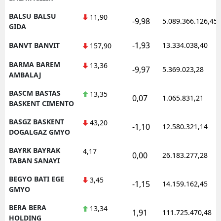
BALSU BALSU
11,90
-9,98
5.089.366.126,45
GIDA
-1,93
BANVT BANVIT
13.334.038,40
157,90
BARMA BAREM
13,36
-9,97
5.369.023,28
AMBALAJ
BASCM BASTAS
13,35
0,07
1.065.831,21
BASKENT CIMENTO
BASGZ BASKENT
43,20
-1,10
12.580.321,14
DOGALGAZ GMYO
BAYRK BAYRAK
4,17
0,00
26.183.277,28
TABAN SANAYI
BEGYO BATI EGE
3,45
-1,15
14.159.162,45
GMYO
BERA BERA
13,34
1,91
111.725.470,48
HOLDING