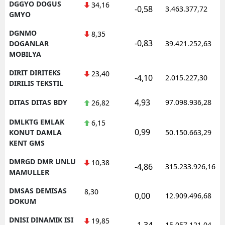
DGGYO DOGUS
34,16
-0,58
3.463.377,72
GMYO
DGNMO
8,35
-0,83
DOGANLAR
39.421.252,63
MOBILYA
DIRIT DIRITEKS
23,40
-4,10
2.015.227,30
DIRILIS TEKSTIL
4,93
DITAS DITAS BDY
97.098.936,28
26,82
DMLKTG EMLAK
6,15
0,99
KONUT DAMLA
50.150.663,29
KENT GMS
DMRGD DMR UNLU
10,38
-4,86
315.233.926,16
MAMULLER
DMSAS DEMISAS
8,30
0,00
12.909.496,68
DOKUM
DNISI DINAMIK ISI
19,85
-1,34
15.057.121,04