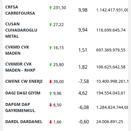
CRFSA
231,50
9,98
1.142.417.931,00
CARREFOURSA
CUSAN
27,22
9,94
CUHADAROGLU
116.699.645,74
METAL
CVKMD CVK
16,15
1,51
697.369.979,55
MADEN
CVKMDR CVK
25,80
1,82
106.625.642,58
MADEN - RHKP
-7,58
CWENE CW ENERJI
10.400.998.261,1
39,00
4,62
DAGI DAGI GIYIM
194.554.043,61
9,96
DAPGM DAP
8,50
-6,08
1.284.824.744,68
GAYRIMENKUL
-0,60
DARDL DARDANEL
24.006.891,25
1,66