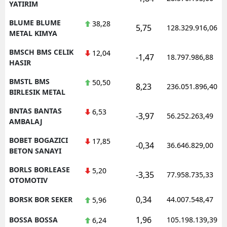
YATIRIM
BLUME BLUME
38,28
5,75
128.329.916,06
METAL KIMYA
BMSCH BMS CELIK
12,04
-1,47
18.797.986,88
HASIR
BMSTL BMS
50,50
8,23
236.051.896,40
BIRLESIK METAL
BNTAS BANTAS
6,53
-3,97
56.252.263,49
AMBALAJ
BOBET BOGAZICI
17,85
-0,34
36.646.829,00
BETON SANAYI
BORLS BORLEASE
5,20
-3,35
77.958.735,33
OTOMOTIV
0,34
BORSK BOR SEKER
44.007.548,47
5,96
1,96
BOSSA BOSSA
105.198.139,39
6,24