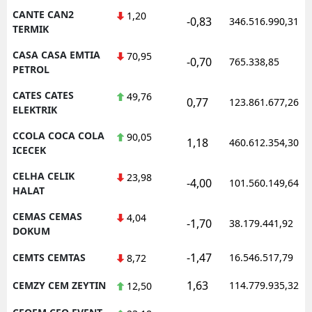
CANTE CAN2
1,20
-0,83
346.516.990,31
TERMIK
CASA CASA EMTIA
70,95
-0,70
765.338,85
PETROL
CATES CATES
49,76
0,77
123.861.677,26
ELEKTRIK
CCOLA COCA COLA
90,05
1,18
460.612.354,30
ICECEK
CELHA CELIK
23,98
-4,00
101.560.149,64
HALAT
CEMAS CEMAS
4,04
-1,70
38.179.441,92
DOKUM
-1,47
CEMTS CEMTAS
16.546.517,79
8,72
1,63
CEMZY CEM ZEYTIN
114.779.935,32
12,50