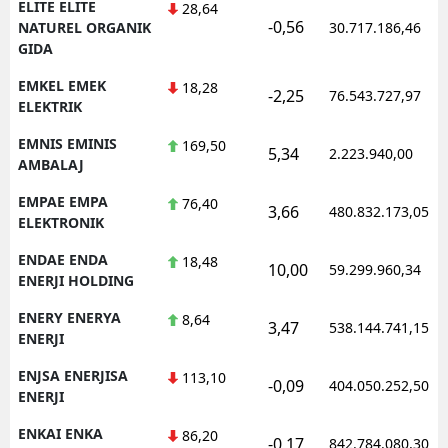
ELITE ELITE
28,64
-0,56
NATUREL ORGANIK
30.717.186,46
GIDA
EMKEL EMEK
18,28
-2,25
76.543.727,97
ELEKTRIK
EMNIS EMINIS
169,50
5,34
2.223.940,00
AMBALAJ
EMPAE EMPA
76,40
3,66
480.832.173,05
ELEKTRONIK
ENDAE ENDA
18,48
10,00
59.299.960,34
ENERJI HOLDING
ENERY ENERYA
8,64
3,47
538.144.741,15
ENERJI
ENJSA ENERJISA
113,10
-0,09
404.050.252,50
ENERJI
ENKAI ENKA
86,20
-0,17
842.784.080,30