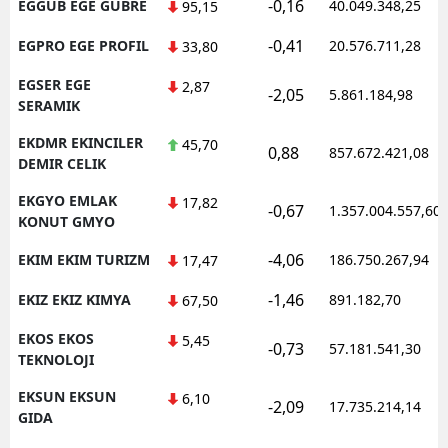
-0,16
EGGUB EGE GUBRE
40.049.348,25
95,15
-0,41
EGPRO EGE PROFIL
20.576.711,28
33,80
EGSER EGE
2,87
-2,05
5.861.184,98
SERAMIK
EKDMR EKINCILER
45,70
0,88
857.672.421,08
DEMIR CELIK
EKGYO EMLAK
17,82
-0,67
1.357.004.557,60
KONUT GMYO
-4,06
EKIM EKIM TURIZM
186.750.267,94
17,47
-1,46
EKIZ EKIZ KIMYA
891.182,70
67,50
EKOS EKOS
5,45
-0,73
57.181.541,30
TEKNOLOJI
EKSUN EKSUN
6,10
-2,09
17.735.214,14
GIDA