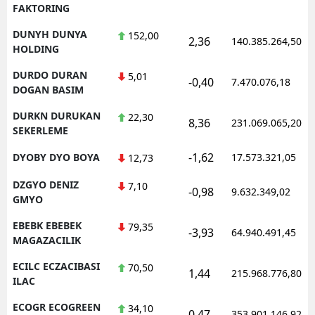
FAKTORING
DUNYH DUNYA
152,00
2,36
140.385.264,50
HOLDING
DURDO DURAN
5,01
-0,40
7.470.076,18
DOGAN BASIM
DURKN DURUKAN
22,30
8,36
231.069.065,20
SEKERLEME
-1,62
DYOBY DYO BOYA
17.573.321,05
12,73
DZGYO DENIZ
7,10
-0,98
9.632.349,02
GMYO
EBEBK EBEBEK
79,35
-3,93
64.940.491,45
MAGAZACILIK
ECILC ECZACIBASI
70,50
1,44
215.968.776,80
ILAC
ECOGR ECOGREEN
34,10
0,47
353.901.146,92