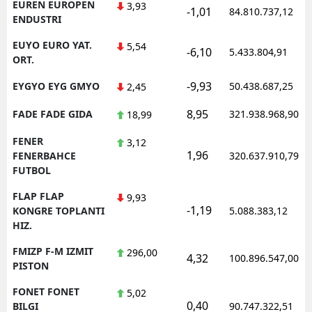
EUREN EUROPEN
3,93
-1,01
84.810.737,12
ENDUSTRI
EUYO EURO YAT.
5,54
-6,10
5.433.804,91
ORT.
-9,93
EYGYO EYG GMYO
50.438.687,25
2,45
8,95
FADE FADE GIDA
321.938.968,90
18,99
FENER
3,12
1,96
FENERBAHCE
320.637.910,79
FUTBOL
FLAP FLAP
9,93
-1,19
KONGRE TOPLANTI
5.088.383,12
HIZ.
FMIZP F-M IZMIT
296,00
4,32
100.896.547,00
PISTON
FONET FONET
5,02
0,40
BILGI
90.747.322,51