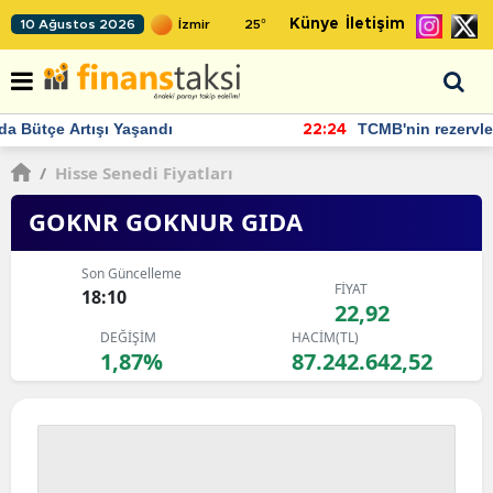
Künye
İletişim
10 Ağustos 2026
25
°
TCMB'nin rezervlerinde artan momentum devam ediyor
22:24
/
Hisse Senedi Fiyatları
GOKNR GOKNUR GIDA
Son Güncelleme
FİYAT
18:10
22,92
DEĞİŞİM
HACİM(TL)
1,87%
87.242.642,52