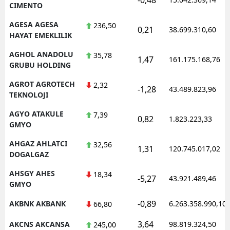
CIMENTO
AGESA AGESA
236,50
0,21
38.699.310,60
HAYAT EMEKLILIK
AGHOL ANADOLU
35,78
1,47
161.175.168,76
GRUBU HOLDING
AGROT AGROTECH
2,32
-1,28
43.489.823,96
TEKNOLOJI
AGYO ATAKULE
7,39
0,82
1.823.223,33
GMYO
AHGAZ AHLATCI
32,56
1,31
120.745.017,02
DOGALGAZ
AHSGY AHES
18,34
-5,27
43.921.489,46
GMYO
-0,89
AKBNK AKBANK
6.263.358.990,10
66,80
3,64
AKCNS AKCANSA
98.819.324,50
245,00