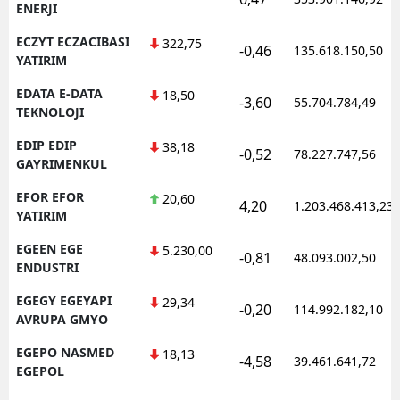
ENERJI
ECZYT ECZACIBASI
322,75
-0,46
135.618.150,50
YATIRIM
EDATA E-DATA
18,50
-3,60
55.704.784,49
TEKNOLOJI
EDIP EDIP
38,18
-0,52
78.227.747,56
GAYRIMENKUL
EFOR EFOR
20,60
4,20
1.203.468.413,23
YATIRIM
EGEEN EGE
5.230,00
-0,81
48.093.002,50
ENDUSTRI
EGEGY EGEYAPI
29,34
-0,20
114.992.182,10
AVRUPA GMYO
EGEPO NASMED
18,13
-4,58
39.461.641,72
EGEPOL