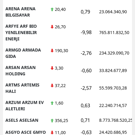
ARENA ARENA
20,40
0,79
23.064.340,90
BILGISAYAR
ARFYE ARF BIO
26,70
-9,98
YENILENEBILIR
765.811.832,50
ENERJI
ARMGD ARMADA
190,30
-2,76
234.329.090,70
GIDA
ARSAN ARSAN
3,30
-0,60
33.824.677,89
HOLDING
ARTMS ARTEMIS
37,22
-2,57
55.599.703,28
HALI
ARZUM ARZUM EV
1,60
0,63
22.240.714,57
ALETLERI
0,71
ASELS ASELSAN
8.773.768.520,25
356,25
-0,63
ASGYO ASCE GMYO
24.420.686,95
11,00