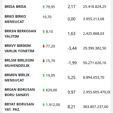
2,17
BRISA BRISA
25.418.824,25
79,95
BRKO BIRKO
10,70
0,00
3.955.213,08
MENSUCAT
BRKSN BERKOSAN
8,10
1,63
2.425.868,03
YALITIM
BRKVY BIRIKIM
77,20
-3,44
29.390.382,50
VARLIK YONETIM
BRLSM BIRLESIM
15,79
-1,99
50.271.626,16
MUHENDISLIK
BRMEN BIRLIK
19,05
5,25
8.894.653,70
MENSUCAT
BRSAN BORUSAN
629,00
9,97
2.955.605.470,00
BORU SANAYI
BRYAT BORUSAN
1.912,00
8,21
383.807.237,00
YAT. PAZ.