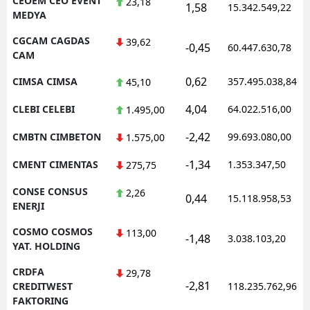
CEOEM CEO EVENT
23,18
1,58
15.342.549,22
MEDYA
CGCAM CAGDAS
39,62
-0,45
60.447.630,78
CAM
0,62
CIMSA CIMSA
357.495.038,84
45,10
4,04
CLEBI CELEBI
64.022.516,00
1.495,00
-2,42
CMBTN CIMBETON
99.693.080,00
1.575,00
-1,34
CMENT CIMENTAS
1.353.347,50
275,75
CONSE CONSUS
2,26
0,44
15.118.958,53
ENERJI
COSMO COSMOS
113,00
-1,48
3.038.103,20
YAT. HOLDING
CRDFA
29,78
-2,81
CREDITWEST
118.235.762,96
FAKTORING