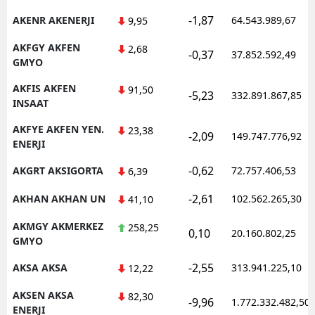
-1,87
AKENR AKENERJI
64.543.989,67
9,95
AKFGY AKFEN
2,68
-0,37
37.852.592,49
GMYO
AKFIS AKFEN
91,50
-5,23
332.891.867,85
INSAAT
AKFYE AKFEN YEN.
23,38
-2,09
149.747.776,92
ENERJI
-0,62
AKGRT AKSIGORTA
72.757.406,53
6,39
-2,61
AKHAN AKHAN UN
102.562.265,30
41,10
AKMGY AKMERKEZ
258,25
0,10
20.160.802,25
GMYO
-2,55
AKSA AKSA
313.941.225,10
12,22
AKSEN AKSA
82,30
-9,96
1.772.332.482,50
ENERJI