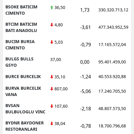
BSOKE BATICIM
36,50
1,73
330.320.713,12
CIMENTO
BTCIM BATICIM
4,80
-3,61
477.343.952,59
BATI ANADOLU
BUCIM BURSA
5,03
-0,79
17.165.572,04
CIMENTO
BULGS BULLS
37,00
0,00
95.401.459,00
GSYO
-1,24
BURCE BURCELIK
40.553.920,88
35,10
BURVA BURCELIK
807,00
-5,06
17.240.705,50
VANA
BVSAN
107,60
-2,18
48.807.573,50
BULBULOGLU VINC
BYDNR BAYDONER
38,04
-0,78
18.700.796,68
RESTORANLARI