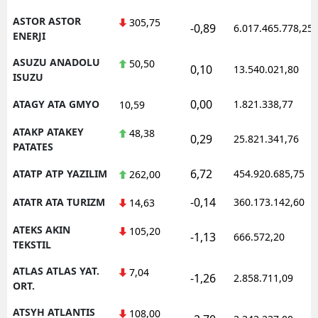
ASTOR ASTOR
305,75
-0,89
6.017.465.778,25
ENERJI
ASUZU ANADOLU
50,50
0,10
13.540.021,80
ISUZU
0,00
ATAGY ATA GMYO
1.821.338,77
10,59
ATAKP ATAKEY
48,38
0,29
25.821.341,76
PATATES
6,72
ATATP ATP YAZILIM
454.920.685,75
262,00
-0,14
ATATR ATA TURIZM
360.173.142,60
14,63
ATEKS AKIN
105,20
-1,13
666.572,20
TEKSTIL
ATLAS ATLAS YAT.
7,04
-1,26
2.858.711,09
ORT.
ATSYH ATLANTIS
108,00