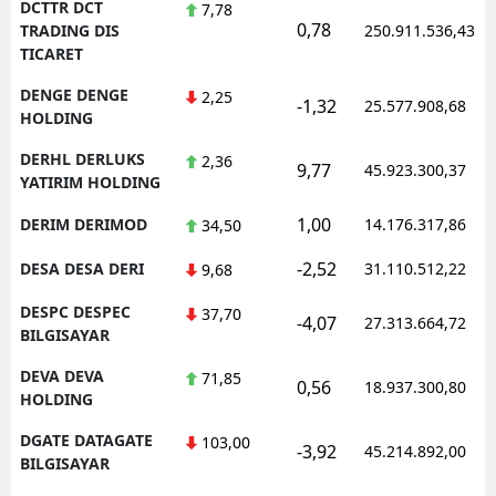
DCTTR DCT
7,78
0,78
TRADING DIS
250.911.536,43
TICARET
DENGE DENGE
2,25
-1,32
25.577.908,68
HOLDING
DERHL DERLUKS
2,36
9,77
45.923.300,37
YATIRIM HOLDING
1,00
DERIM DERIMOD
14.176.317,86
34,50
-2,52
DESA DESA DERI
31.110.512,22
9,68
DESPC DESPEC
37,70
-4,07
27.313.664,72
BILGISAYAR
DEVA DEVA
71,85
0,56
18.937.300,80
HOLDING
DGATE DATAGATE
103,00
-3,92
45.214.892,00
BILGISAYAR