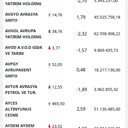
-2,70
3.343.237,00
YATIRIM HOLDING
AVGYO AVRASYA
14,76
1,79
45.525.758,18
GMYO
AVHOL AVRUPA
38,76
-2,32
62.558.908,22
YATIRIM HOLDING
AVOD A.V.O.D GIDA
3,77
-1,57
9.869.435,73
VE TARIM
AVPGY
52,05
0,48
AVRUPAKENT
18.217.136,00
GMYO
AVTUR AVRASYA
12,55
-1,49
3.962.855,32
PETROL VE TUR.
AYCES
465,50
2,59
ALTINYUNUS
51.130.485,00
CESME
AYDEM AYDEM
23,52