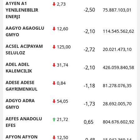
A1YEN A1
2,73
-2,50
YENILENEBILIR
75.887.103,01
ENERJI
AAGYO AGAOGLU
12,60
-2,10
114.545.562,62
GMYO
ACSEL ACIPAYAM
125,00
-2,72
20.021.473,10
SELULOZ
ADEL ADEL
31,74
-2,10
426.059.840,58
KALEMCILIK
ADESE ADESE
0,84
-1,18
81.278.076,35
GAYRIMENKUL
ADGYO ADRA
54,05
-1,73
28.692.005,70
GMYO
AEFES ANADOLU
21,72
0,65
804.676.602,92
EFES
AFYON AFYON
12,50
-0,48
15.042.369,14