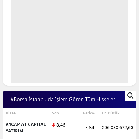
#Borsa İstanbulda İşlem Gören Tüm Hisseler
Hisse
Son
Fark%
En Düşük
A1CAP A1 CAPITAL
8,46
-7,84
206.080.672,60
YATIRIM