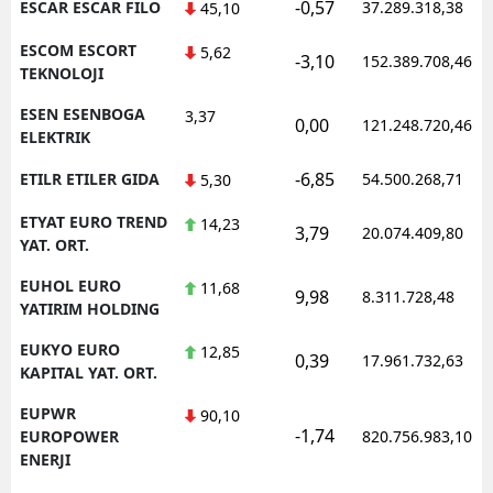
-0,57
ESCAR ESCAR FILO
37.289.318,38
45,10
ESCOM ESCORT
5,62
-3,10
152.389.708,46
TEKNOLOJI
ESEN ESENBOGA
3,37
0,00
121.248.720,46
ELEKTRIK
-6,85
ETILR ETILER GIDA
54.500.268,71
5,30
ETYAT EURO TREND
14,23
3,79
20.074.409,80
YAT. ORT.
EUHOL EURO
11,68
9,98
8.311.728,48
YATIRIM HOLDING
EUKYO EURO
12,85
0,39
17.961.732,63
KAPITAL YAT. ORT.
EUPWR
90,10
-1,74
EUROPOWER
820.756.983,10
ENERJI