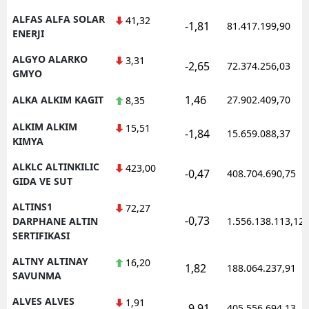
ALFAS ALFA SOLAR
41,32
-1,81
81.417.199,90
ENERJI
ALGYO ALARKO
3,31
-2,65
72.374.256,03
GMYO
1,46
ALKA ALKIM KAGIT
27.902.409,70
8,35
ALKIM ALKIM
15,51
-1,84
15.659.088,37
KIMYA
ALKLC ALTINKILIC
423,00
-0,47
408.704.690,75
GIDA VE SUT
ALTINS1
72,27
-0,73
DARPHANE ALTIN
1.556.138.113,12
SERTIFIKASI
ALTNY ALTINAY
16,20
1,82
188.064.237,91
SAVUNMA
ALVES ALVES
1,91
-9,91
405.556.694,13