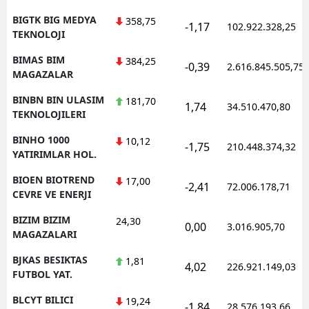
BIGTK BIG MEDYA
358,75
-1,17
102.922.328,25
TEKNOLOJI
BIMAS BIM
384,25
-0,39
2.616.845.505,75
MAGAZALAR
BINBN BIN ULASIM
181,70
1,74
34.510.470,80
TEKNOLOJILERI
BINHO 1000
10,12
-1,75
210.448.374,32
YATIRIMLAR HOL.
BIOEN BIOTREND
17,00
-2,41
72.006.178,71
CEVRE VE ENERJI
BIZIM BIZIM
24,30
0,00
3.016.905,70
MAGAZALARI
BJKAS BESIKTAS
1,81
4,02
226.921.149,03
FUTBOL YAT.
BLCYT BILICI
19,24
-1,84
28.576.193,66