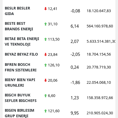
BESLR BESLER
12,41
-0,08
18.120.647,83
GIDA
BESTE BEST
31,10
6,14
564.160.978,60
BRANDS ENERJI
BETAE BETA ENERJI
113,50
2,07
5.633.514.381,30
VE TEKNOLOJI
-2,05
BEYAZ BEYAZ FILO
18.704.154,56
23,84
BFREN BOSCH
126,10
0,24
20.778.719,30
FREN SISTEMLERI
BIENY BIEN YAPI
20,06
-1,86
22.054.068,10
URUNLERI
BIGCH BUYUK
6,60
1,23
158.358.972,66
SEFLER BIGCHEFS
BIGEN BIRLESIM
121,60
9,95
210.905.024,30
GRUP ENERJI