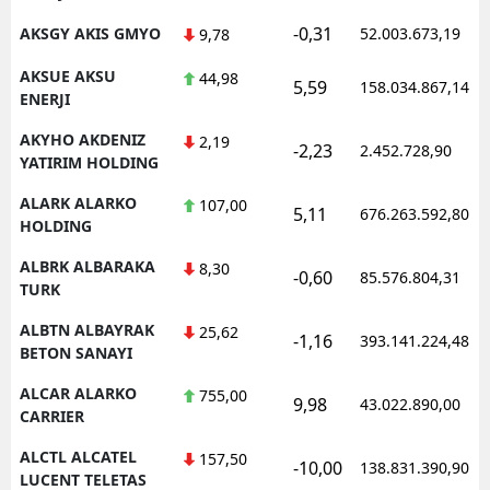
-0,31
AKSGY AKIS GMYO
52.003.673,19
9,78
AKSUE AKSU
44,98
5,59
158.034.867,14
ENERJI
AKYHO AKDENIZ
2,19
-2,23
2.452.728,90
YATIRIM HOLDING
ALARK ALARKO
107,00
5,11
676.263.592,80
HOLDING
ALBRK ALBARAKA
8,30
-0,60
85.576.804,31
TURK
ALBTN ALBAYRAK
25,62
-1,16
393.141.224,48
BETON SANAYI
ALCAR ALARKO
755,00
9,98
43.022.890,00
CARRIER
ALCTL ALCATEL
157,50
-10,00
138.831.390,90
LUCENT TELETAS