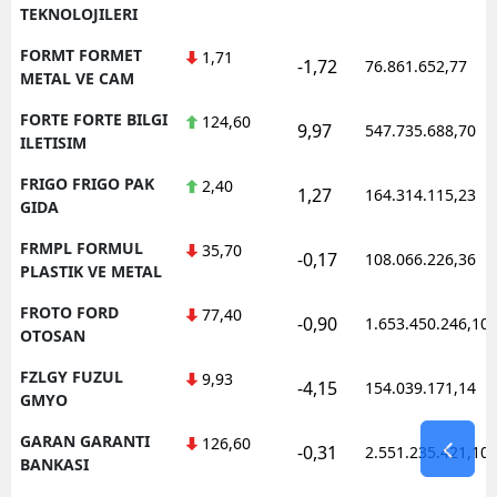
TEKNOLOJILERI
FORMT FORMET
1,71
-1,72
76.861.652,77
METAL VE CAM
FORTE FORTE BILGI
124,60
9,97
547.735.688,70
ILETISIM
FRIGO FRIGO PAK
2,40
1,27
164.314.115,23
GIDA
FRMPL FORMUL
35,70
-0,17
108.066.226,36
PLASTIK VE METAL
FROTO FORD
77,40
-0,90
1.653.450.246,10
OTOSAN
FZLGY FUZUL
9,93
-4,15
154.039.171,14
GMYO
GARAN GARANTI
126,60
-0,31
2.551.235.421,10
BANKASI