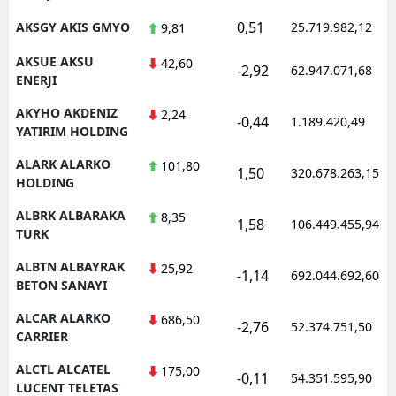
0,51
AKSGY AKIS GMYO
25.719.982,12
9,81
AKSUE AKSU
42,60
-2,92
62.947.071,68
ENERJI
AKYHO AKDENIZ
2,24
-0,44
1.189.420,49
YATIRIM HOLDING
ALARK ALARKO
101,80
1,50
320.678.263,15
HOLDING
ALBRK ALBARAKA
8,35
1,58
106.449.455,94
TURK
ALBTN ALBAYRAK
25,92
-1,14
692.044.692,60
BETON SANAYI
ALCAR ALARKO
686,50
-2,76
52.374.751,50
CARRIER
ALCTL ALCATEL
175,00
-0,11
54.351.595,90
LUCENT TELETAS