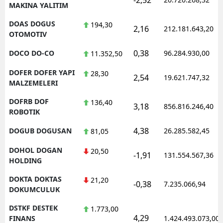
MAKINA YALITIM
DOAS DOGUS
194,30
2,16
212.181.643,20
OTOMOTIV
0,38
DOCO DO-CO
96.284.930,00
11.352,50
DOFER DOFER YAPI
28,30
2,54
19.621.747,32
MALZEMELERI
DOFRB DOF
136,40
3,18
856.816.246,40
ROBOTIK
4,38
DOGUB DOGUSAN
26.285.582,45
81,05
DOHOL DOGAN
20,50
-1,91
131.554.567,36
HOLDING
DOKTA DOKTAS
21,20
-0,38
7.235.066,94
DOKUMCULUK
DSTKF DESTEK
1.773,00
4,29
FINANS
1.424.493.073,00