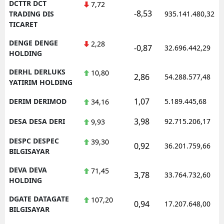
DCTTR DCT
7,72
-8,53
TRADING DIS
935.141.480,32
TICARET
DENGE DENGE
2,28
-0,87
32.696.442,29
HOLDING
DERHL DERLUKS
10,80
2,86
54.288.577,48
YATIRIM HOLDING
1,07
DERIM DERIMOD
5.189.445,68
34,16
3,98
DESA DESA DERI
92.715.206,17
9,93
DESPC DESPEC
39,30
0,92
36.201.759,66
BILGISAYAR
DEVA DEVA
71,45
3,78
33.764.732,60
HOLDING
DGATE DATAGATE
107,20
0,94
17.207.648,00
BILGISAYAR