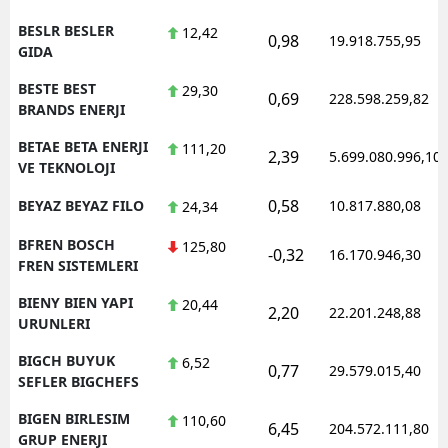
BESLR BESLER
12,42
0,98
19.918.755,95
GIDA
BESTE BEST
29,30
0,69
228.598.259,82
BRANDS ENERJI
BETAE BETA ENERJI
111,20
2,39
5.699.080.996,10
VE TEKNOLOJI
0,58
BEYAZ BEYAZ FILO
10.817.880,08
24,34
BFREN BOSCH
125,80
-0,32
16.170.946,30
FREN SISTEMLERI
BIENY BIEN YAPI
20,44
2,20
22.201.248,88
URUNLERI
BIGCH BUYUK
6,52
0,77
29.579.015,40
SEFLER BIGCHEFS
BIGEN BIRLESIM
110,60
6,45
204.572.111,80
GRUP ENERJI