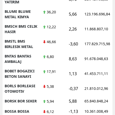
YATIRIM
BLUME BLUME
36,20
5,66
123.196.696,84
METAL KIMYA
BMSCH BMS CELIK
12,22
2,26
11.868.807,10
HASIR
BMSTL BMS
46,66
-3,60
177.829.715,98
BIRLESIK METAL
BNTAS BANTAS
6,80
8,63
91.678.048,63
AMBALAJ
BOBET BOGAZICI
17,91
1,13
41.453.711,11
BETON SANAYI
BORLS BORLEASE
5,38
-0,37
21.810.012,96
OTOMOTIV
5,88
BORSK BOR SEKER
65.840.848,24
5,94
-1,13
BOSSA BOSSA
10.361.008,49
6,12