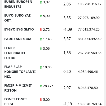
EUREN EUROPEN
3,97
2,06
108.798.316,17
ENDUSTRI
EUYO EURO YAT.
5,90
5,55
27.907.109,90
ORT.
-1,09
EYGYO EYG GMYO
77.013.374,25
2,72
3,57
FADE FADE GIDA
331.374.492,49
17,43
FENER
3,06
1,66
FENERBAHCE
282.796.560,85
FUTBOL
FLAP FLAP
10,05
0,20
KONGRE TOPLANTI
4.984.490,46
HIZ.
FMIZP F-M IZMIT
283,75
2,07
8.048.478,50
PISTON
FONET FONET
5,00
-1,19
BILGI
109.028.768,84