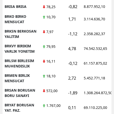
-0,82
BRISA BRISA
8.877.952,10
78,25
BRKO BIRKO
10,70
1,71
3.114.636,70
MENSUCAT
BRKSN BERKOSAN
7,97
-1,12
2.358.282,37
YALITIM
BRKVY BIRIKIM
79,95
4,78
74.542.532,65
VARLIK YONETIM
BRLSM BIRLESIM
16,11
-0,12
61.157.875,02
MUHENDISLIK
BRMEN BIRLIK
18,10
2,72
5.452.771,18
MENSUCAT
BRSAN BORUSAN
572,00
-1,89
1.308.264.872,50
BORU SANAYI
BRYAT BORUSAN
1.767,00
0,11
69.110.225,00
YAT. PAZ.