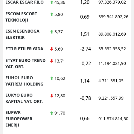
1,20
ESCAR ESCAR FILO
97.326.379,02
45,36
ESCOM ESCORT
5,80
0,69
339.541.892,26
TEKNOLOJI
ESEN ESENBOGA
3,37
1,51
89.808.012,69
ELEKTRIK
-2,74
ETILR ETILER GIDA
35.532.958,52
5,69
ETYAT EURO TREND
13,71
-0,22
11.194.021,90
YAT. ORT.
EUHOL EURO
10,62
1,14
4.711.381,05
YATIRIM HOLDING
EUKYO EURO
12,80
-0,78
9.221.557,99
KAPITAL YAT. ORT.
EUPWR
91,70
0,66
EUROPOWER
911.874.814,50
ENERJI