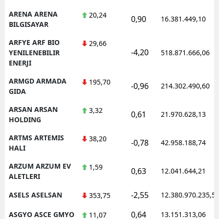
ARENA ARENA
20,24
0,90
16.381.449,10
BILGISAYAR
ARFYE ARF BIO
29,66
-4,20
YENILENEBILIR
518.871.666,06
ENERJI
ARMGD ARMADA
195,70
-0,96
214.302.490,60
GIDA
ARSAN ARSAN
3,32
0,61
21.970.628,13
HOLDING
ARTMS ARTEMIS
38,20
-0,78
42.958.188,74
HALI
ARZUM ARZUM EV
1,59
0,63
12.041.644,21
ALETLERI
-2,55
ASELS ASELSAN
12.380.970.235,5
353,75
0,64
ASGYO ASCE GMYO
13.151.313,06
11,07