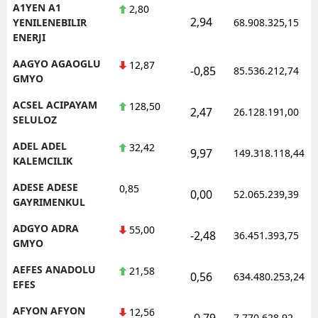
A1YEN A1
2,80
2,94
YENILENEBILIR
68.908.325,15
ENERJI
AAGYO AGAOGLU
12,87
-0,85
85.536.212,74
GMYO
ACSEL ACIPAYAM
128,50
2,47
26.128.191,00
SELULOZ
ADEL ADEL
32,42
9,97
149.318.118,44
KALEMCILIK
ADESE ADESE
0,85
0,00
52.065.239,39
GAYRIMENKUL
ADGYO ADRA
55,00
-2,48
36.451.393,75
GMYO
AEFES ANADOLU
21,58
0,56
634.480.253,24
EFES
AFYON AFYON
12,56
-0,79
7.770.628,92