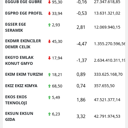
-0,16
EGGUB EGE GUBRE
27.347.618,85
95,30
-0,53
EGPRO EGE PROFIL
13.631.321,02
33,94
EGSER EGE
2,93
2,81
12.069.940,15
SERAMIK
EKDMR EKINCILER
45,30
-4,47
1.355.270.596,56
DEMIR CELIK
EKGYO EMLAK
17,94
-1,37
2.634.410.311,19
KONUT GMYO
0,89
EKIM EKIM TURIZM
333.625.168,70
18,21
0,74
EKIZ EKIZ KIMYA
357.655,50
68,50
EKOS EKOS
5,49
1,86
47.521.377,14
TEKNOLOJI
EKSUN EKSUN
6,23
3,32
42.791.974,53
GIDA