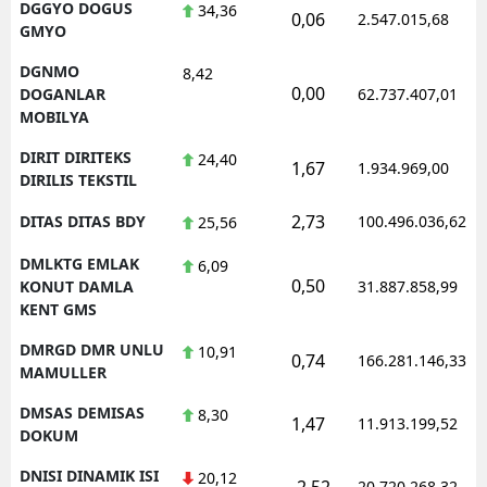
DGGYO DOGUS
34,36
0,06
2.547.015,68
GMYO
DGNMO
8,42
0,00
DOGANLAR
62.737.407,01
MOBILYA
DIRIT DIRITEKS
24,40
1,67
1.934.969,00
DIRILIS TEKSTIL
2,73
DITAS DITAS BDY
100.496.036,62
25,56
DMLKTG EMLAK
6,09
0,50
KONUT DAMLA
31.887.858,99
KENT GMS
DMRGD DMR UNLU
10,91
0,74
166.281.146,33
MAMULLER
DMSAS DEMISAS
8,30
1,47
11.913.199,52
DOKUM
DNISI DINAMIK ISI
20,12
-2,52
20.720.268,32