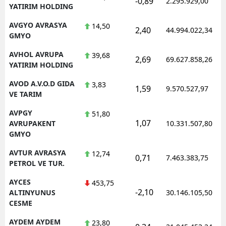
-0,89
2.295.929,00
YATIRIM HOLDING
AVGYO AVRASYA
14,50
2,40
44.994.022,34
GMYO
AVHOL AVRUPA
39,68
2,69
69.627.858,26
YATIRIM HOLDING
AVOD A.V.O.D GIDA
3,83
1,59
9.570.527,97
VE TARIM
AVPGY
51,80
1,07
AVRUPAKENT
10.331.507,80
GMYO
AVTUR AVRASYA
12,74
0,71
7.463.383,75
PETROL VE TUR.
AYCES
453,75
-2,10
ALTINYUNUS
30.146.105,50
CESME
AYDEM AYDEM
23,80