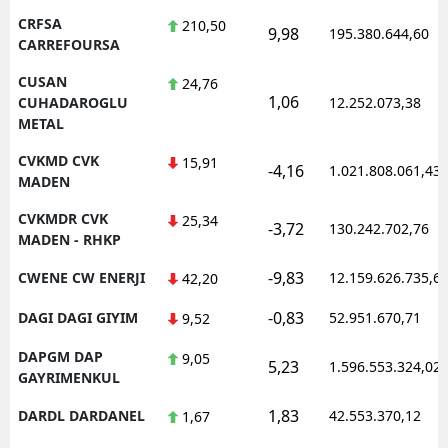
CRFSA
210,50
9,98
195.380.644,60
CARREFOURSA
CUSAN
24,76
1,06
CUHADAROGLU
12.252.073,38
METAL
CVKMD CVK
15,91
-4,16
1.021.808.061,43
MADEN
CVKMDR CVK
25,34
-3,72
130.242.702,76
MADEN - RHKP
-9,83
CWENE CW ENERJI
12.159.626.735,6
42,20
-0,83
DAGI DAGI GIYIM
52.951.670,71
9,52
DAPGM DAP
9,05
5,23
1.596.553.324,02
GAYRIMENKUL
1,83
DARDL DARDANEL
42.553.370,12
1,67