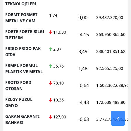
TEKNOLOJILERI
FORMT FORMET
1,74
0,00
39.437.320,00
METAL VE CAM
FORTE FORTE BILGI
113,30
-4,15
363.950.365,60
ILETISIM
FRIGO FRIGO PAK
2,37
3,49
238.401.851,62
GIDA
FRMPL FORMUL
35,76
1,48
92.565.525,00
PLASTIK VE METAL
FROTO FORD
78,10
-0,64
1.602.362.688,95
OTOSAN
FZLGY FUZUL
10,36
-4,43
172.638.488,80
GMYO
GARAN GARANTI
127,00
-0,63
3.772.734.436,30
BANKASI