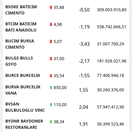
BSOKE BATICIM
35,88
-0,50
309.003.910,80
CIMENTO
BTCIM BATICIM
4,98
-1,19
558.742.666,51
BATI ANADOLU
BUCIM BURSA
5,07
-3,43
31.007.700,29
CIMENTO
BULGS BULLS
37,00
-2,17
181.928.021,96
GSYO
-1,55
BURCE BURCELIK
77.406.946,18
35,54
BURVA BURCELIK
850,00
1,55
30.260.376,00
VANA
BVSAN
110,00
2,04
57.947.412,90
BULBULOGLU VINC
BYDNR BAYDONER
38,34
1,91
36.399.523,46
RESTORANLARI