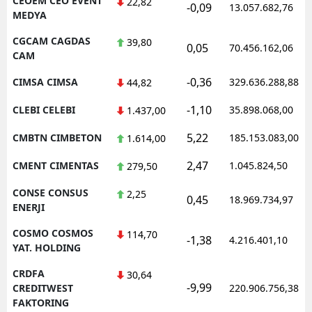
CEOEM CEO EVENT
22,82
-0,09
13.057.682,76
MEDYA
CGCAM CAGDAS
39,80
0,05
70.456.162,06
CAM
-0,36
CIMSA CIMSA
329.636.288,88
44,82
-1,10
CLEBI CELEBI
35.898.068,00
1.437,00
5,22
CMBTN CIMBETON
185.153.083,00
1.614,00
2,47
CMENT CIMENTAS
1.045.824,50
279,50
CONSE CONSUS
2,25
0,45
18.969.734,97
ENERJI
COSMO COSMOS
114,70
-1,38
4.216.401,10
YAT. HOLDING
CRDFA
30,64
-9,99
CREDITWEST
220.906.756,38
FAKTORING