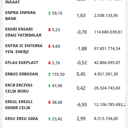
INSAAT
ENPRA ENPARA
59,10
1,63
2.038.133,95
BANK
ENSRI ENSARI
5,23
-0,76
114.680.039,61
SINAI YATIRIMLAR
ENTRA IC ENTERRA
4,69
-1,88
97.851.774,54
YEN. ENERJI
-0,52
EPLAS EGEPLAST
42.866.095,87
5,76
0,45
ERBOS ERBOSAN
4.921.581,30
155,50
ERCB ERCIYAS
47,90
0,42
26.324.743,60
CELIK BORU
EREGL EREGLI
38,68
-6,93
12.106.785.683,2
DEMIR CELIK
2,99
ERSU ERSU GIDA
8.513.734,00
23,42