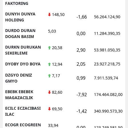
FAKTORING
DUNYH DUNYA
148,50
-1,66
56.264.124,90
HOLDING
DURDO DURAN
5,03
0,00
11.284.390,35
DOGAN BASIM
DURKN DURUKAN
20,58
2,90
53.981.050,35
SEKERLEME
2,05
DYOBY DYO BOYA
23.927.218,75
12,94
DZGYO DENIZ
7,17
0,99
7.911.539,74
GMYO
EBEBK EBEBEK
82,60
-7,92
174.464.082,00
MAGAZACILIK
ECILC ECZACIBASI
69,50
-1,42
340.990.573,30
ILAC
ECOGR ECOGREEN
33,94
0,00
123.749.581,50