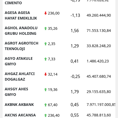
CIMENTO
AGESA AGESA
236,00
-1,13
49.260.444,90
HAYAT EMEKLILIK
AGHOL ANADOLU
35,26
1,56
71.553.130,84
GRUBU HOLDING
AGROT AGROTECH
2,35
1,29
33.828.248,20
TEKNOLOJI
AGYO ATAKULE
7,33
0,41
1.486.420,23
GMYO
AHGAZ AHLATCI
32,14
-0,25
45.407.680,74
DOGALGAZ
AHSGY AHES
19,36
1,79
29.155.635,80
GMYO
0,45
AKBNK AKBANK
7.971.197.000,85
67,40
0,55
AKCNS AKCANSA
45.788.813,60
236,40