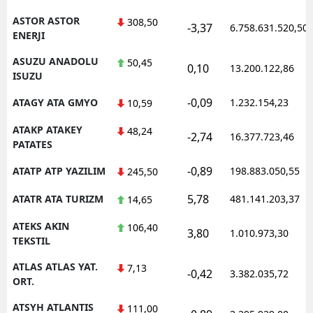
ASTOR ASTOR
308,50
-3,37
6.758.631.520,50
ENERJI
ASUZU ANADOLU
50,45
0,10
13.200.122,86
ISUZU
-0,09
ATAGY ATA GMYO
1.232.154,23
10,59
ATAKP ATAKEY
48,24
-2,74
16.377.723,46
PATATES
-0,89
ATATP ATP YAZILIM
198.883.050,55
245,50
5,78
ATATR ATA TURIZM
481.141.203,37
14,65
ATEKS AKIN
106,40
3,80
1.010.973,30
TEKSTIL
ATLAS ATLAS YAT.
7,13
-0,42
3.382.035,72
ORT.
ATSYH ATLANTIS
111,00