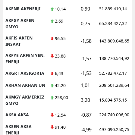
0,90
AKENR AKENERJI
51.859.410,14
10,14
AKFGY AKFEN
2,69
0,75
65.234.427,32
GMYO
AKFIS AKFEN
96,55
-1,58
143.809.048,65
INSAAT
AKFYE AKFEN YEN.
23,88
-1,57
138.770.544,92
ENERJI
-1,53
AKGRT AKSIGORTA
52.782.472,17
6,43
1,01
AKHAN AKHAN UN
208.501.289,64
42,20
AKMGY AKMERKEZ
258,00
3,20
15.894.575,15
GMYO
-0,87
AKSA AKSA
224.740.006,90
12,54
AKSEN AKSA
91,40
-4,99
497.090.250,75
ENERJI