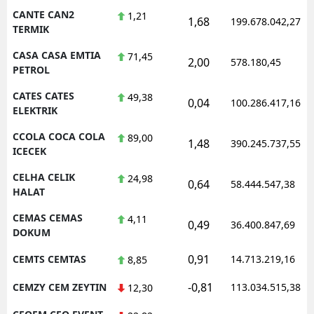
CANTE CAN2
1,21
1,68
199.678.042,27
TERMIK
CASA CASA EMTIA
71,45
2,00
578.180,45
PETROL
CATES CATES
49,38
0,04
100.286.417,16
ELEKTRIK
CCOLA COCA COLA
89,00
1,48
390.245.737,55
ICECEK
CELHA CELIK
24,98
0,64
58.444.547,38
HALAT
CEMAS CEMAS
4,11
0,49
36.400.847,69
DOKUM
0,91
CEMTS CEMTAS
14.713.219,16
8,85
-0,81
CEMZY CEM ZEYTIN
113.034.515,38
12,30