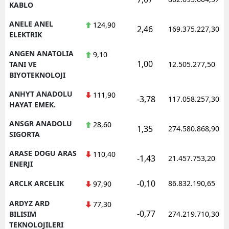
KABLO
ANELE ANEL
124,90
2,46
169.375.227,30
ELEKTRIK
ANGEN ANATOLIA
9,10
1,00
TANI VE
12.505.277,50
BIYOTEKNOLOJI
ANHYT ANADOLU
111,90
-3,78
117.058.257,30
HAYAT EMEK.
ANSGR ANADOLU
28,60
1,35
274.580.868,90
SIGORTA
ARASE DOGU ARAS
110,40
-1,43
21.457.753,20
ENERJI
-0,10
ARCLK ARCELIK
86.832.190,65
97,90
ARDYZ ARD
77,30
-0,77
BILISIM
274.219.710,30
TEKNOLOJILERI