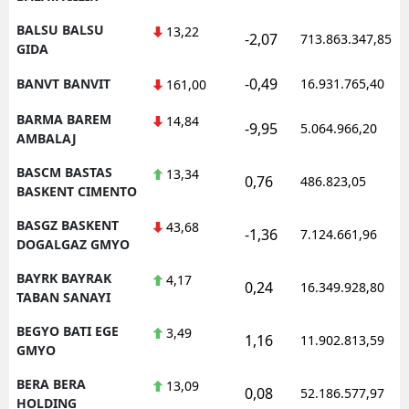
BALSU BALSU
13,22
-2,07
713.863.347,85
GIDA
-0,49
BANVT BANVIT
16.931.765,40
161,00
BARMA BAREM
14,84
-9,95
5.064.966,20
AMBALAJ
BASCM BASTAS
13,34
0,76
486.823,05
BASKENT CIMENTO
BASGZ BASKENT
43,68
-1,36
7.124.661,96
DOGALGAZ GMYO
BAYRK BAYRAK
4,17
0,24
16.349.928,80
TABAN SANAYI
BEGYO BATI EGE
3,49
1,16
11.902.813,59
GMYO
BERA BERA
13,09
0,08
52.186.577,97
HOLDING