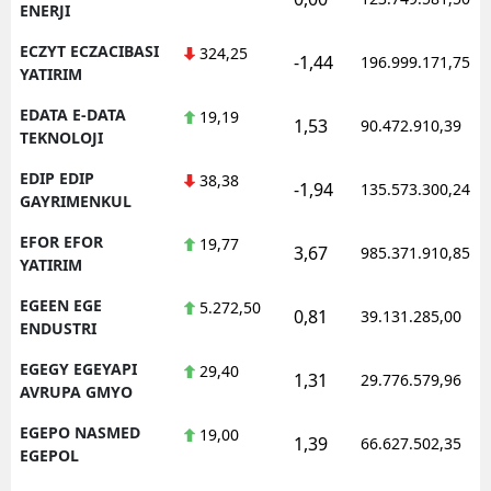
ENERJI
ECZYT ECZACIBASI
324,25
-1,44
196.999.171,75
YATIRIM
EDATA E-DATA
19,19
1,53
90.472.910,39
TEKNOLOJI
EDIP EDIP
38,38
-1,94
135.573.300,24
GAYRIMENKUL
EFOR EFOR
19,77
3,67
985.371.910,85
YATIRIM
EGEEN EGE
5.272,50
0,81
39.131.285,00
ENDUSTRI
EGEGY EGEYAPI
29,40
1,31
29.776.579,96
AVRUPA GMYO
EGEPO NASMED
19,00
1,39
66.627.502,35
EGEPOL