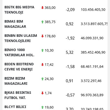
BIGTK BIG MEDYA
363,00
-2,09
103.456.405,50
TEKNOLOJI
BIMAS BIM
385,75
0,92
3.513.897.605,75
MAGAZALAR
BINBN BIN ULASIM
178,60
-1,92
46.099.331,90
TEKNOLOJILERI
BINHO 1000
10,30
5,32
385.452.406,90
YATIRIMLAR HOL.
BIOEN BIOTREND
17,42
-1,58
68.461.191,64
CEVRE VE ENERJI
BIZIM BIZIM
24,30
0,91
3.572.297,46
MAGAZALARI
BJKAS BESIKTAS
1,74
-0,57
96.970.363,89
FUTBOL YAT.
BLCYT BILICI
19,60
3,70
33.743.198,65