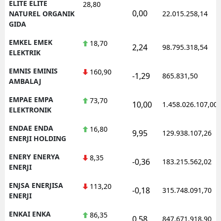
ELITE ELITE
28,80
0,00
NATUREL ORGANIK
22.015.258,14
GIDA
EMKEL EMEK
18,70
2,24
98.795.318,54
ELEKTRIK
EMNIS EMINIS
160,90
-1,29
865.831,50
AMBALAJ
EMPAE EMPA
73,70
10,00
1.458.026.107,00
ELEKTRONIK
ENDAE ENDA
16,80
9,95
129.938.107,26
ENERJI HOLDING
ENERY ENERYA
8,35
-0,36
183.215.562,02
ENERJI
ENJSA ENERJISA
113,20
-0,18
315.748.091,70
ENERJI
ENKAI ENKA
86,35
0,58
847.671.918,90