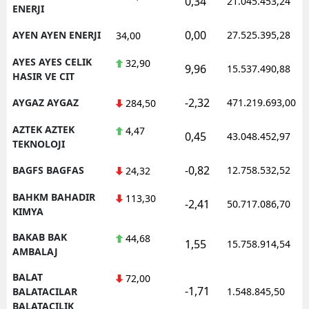
0,34
21.045.453,24
ENERJI
0,00
AYEN AYEN ENERJI
27.525.395,28
34,00
AYES AYES CELIK
32,90
9,96
15.537.490,88
HASIR VE CIT
-2,32
AYGAZ AYGAZ
471.219.693,00
284,50
AZTEK AZTEK
4,47
0,45
43.048.452,97
TEKNOLOJI
-0,82
BAGFS BAGFAS
12.758.532,52
24,32
BAHKM BAHADIR
113,30
-2,41
50.717.086,70
KIMYA
BAKAB BAK
44,68
1,55
15.758.914,54
AMBALAJ
BALAT
72,00
-1,71
BALATACILAR
1.548.845,50
BALATACILIK