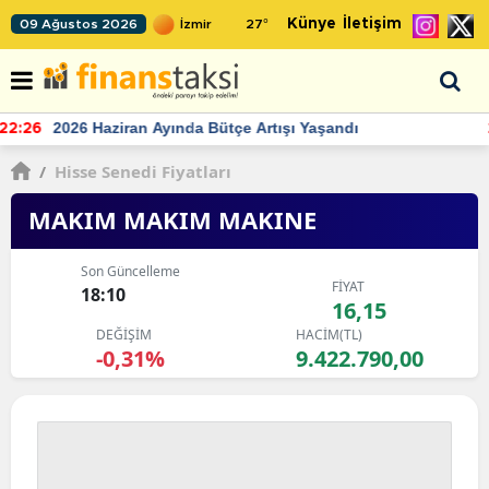
Künye
İletişim
09 Ağustos 2026
27
°
TCMB'nin rezervlerinde artan momentum devam ediyor
22:24
/
Hisse Senedi Fiyatları
MAKIM MAKIM MAKINE
Son Güncelleme
FİYAT
18:10
16,15
DEĞİŞİM
HACİM(TL)
-0,31%
9.422.790,00