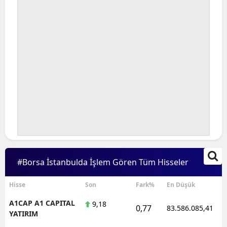
#Borsa İstanbulda İşlem Gören Tüm Hisseler
Hisse
Son
Fark%
En Düşük
A1CAP A1 CAPITAL
9,18
0,77
83.586.085,41
YATIRIM