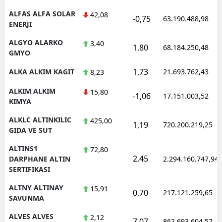
ALFAS ALFA SOLAR
42,08
-0,75
63.190.488,98
ENERJI
ALGYO ALARKO
3,40
1,80
68.184.250,48
GMYO
1,73
ALKA ALKIM KAGIT
21.693.762,43
8,23
ALKIM ALKIM
15,80
-1,06
17.151.003,52
KIMYA
ALKLC ALTINKILIC
425,00
1,19
720.200.219,25
GIDA VE SUT
ALTINS1
72,80
2,45
DARPHANE ALTIN
2.294.160.747,94
SERTIFIKASI
ALTNY ALTINAY
15,91
0,70
217.121.259,65
SAVUNMA
ALVES ALVES
2,12
7,07
862.693.604,57