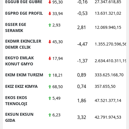
-0,16
EGGUB EGE GUBRE
27.347.618,85
95,30
-0,53
EGPRO EGE PROFIL
13.631.321,02
33,94
EGSER EGE
2,93
2,81
12.069.940,15
SERAMIK
EKDMR EKINCILER
45,30
-4,47
1.355.270.596,56
DEMIR CELIK
EKGYO EMLAK
17,94
-1,37
2.634.410.311,19
KONUT GMYO
0,89
EKIM EKIM TURIZM
333.625.168,70
18,21
0,74
EKIZ EKIZ KIMYA
357.655,50
68,50
EKOS EKOS
5,49
1,86
47.521.377,14
TEKNOLOJI
EKSUN EKSUN
6,23
3,32
42.791.974,53
GIDA