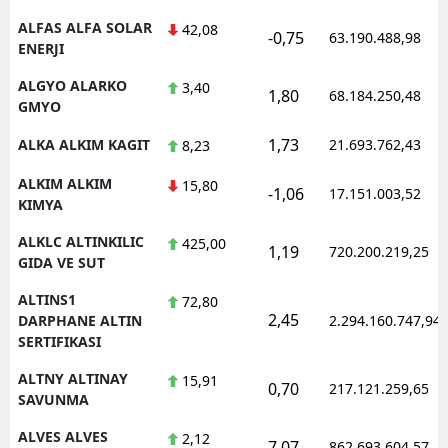
ALFAS ALFA SOLAR
42,08
-0,75
63.190.488,98
ENERJI
ALGYO ALARKO
3,40
1,80
68.184.250,48
GMYO
1,73
ALKA ALKIM KAGIT
21.693.762,43
8,23
ALKIM ALKIM
15,80
-1,06
17.151.003,52
KIMYA
ALKLC ALTINKILIC
425,00
1,19
720.200.219,25
GIDA VE SUT
ALTINS1
72,80
2,45
DARPHANE ALTIN
2.294.160.747,94
SERTIFIKASI
ALTNY ALTINAY
15,91
0,70
217.121.259,65
SAVUNMA
ALVES ALVES
2,12
7,07
862.693.604,57