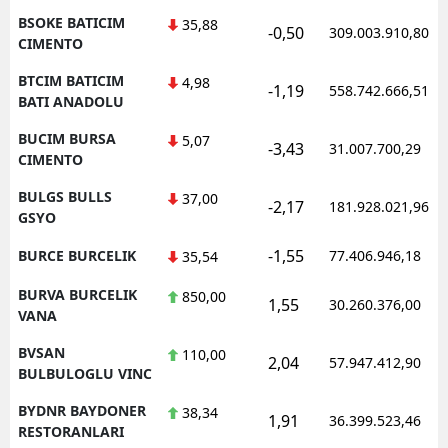
BSOKE BATICIM
35,88
-0,50
309.003.910,80
CIMENTO
BTCIM BATICIM
4,98
-1,19
558.742.666,51
BATI ANADOLU
BUCIM BURSA
5,07
-3,43
31.007.700,29
CIMENTO
BULGS BULLS
37,00
-2,17
181.928.021,96
GSYO
-1,55
BURCE BURCELIK
77.406.946,18
35,54
BURVA BURCELIK
850,00
1,55
30.260.376,00
VANA
BVSAN
110,00
2,04
57.947.412,90
BULBULOGLU VINC
BYDNR BAYDONER
38,34
1,91
36.399.523,46
RESTORANLARI