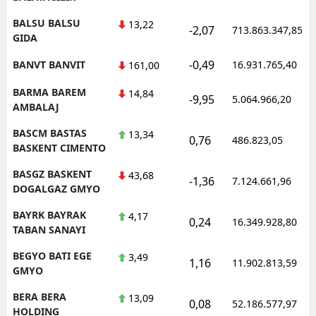
BALSU BALSU
13,22
-2,07
713.863.347,85
GIDA
-0,49
BANVT BANVIT
16.931.765,40
161,00
BARMA BAREM
14,84
-9,95
5.064.966,20
AMBALAJ
BASCM BASTAS
13,34
0,76
486.823,05
BASKENT CIMENTO
BASGZ BASKENT
43,68
-1,36
7.124.661,96
DOGALGAZ GMYO
BAYRK BAYRAK
4,17
0,24
16.349.928,80
TABAN SANAYI
BEGYO BATI EGE
3,49
1,16
11.902.813,59
GMYO
BERA BERA
13,09
0,08
52.186.577,97
HOLDING