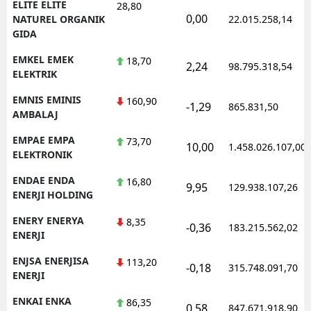
ELITE ELITE
28,80
0,00
NATUREL ORGANIK
22.015.258,14
GIDA
EMKEL EMEK
18,70
2,24
98.795.318,54
ELEKTRIK
EMNIS EMINIS
160,90
-1,29
865.831,50
AMBALAJ
EMPAE EMPA
73,70
10,00
1.458.026.107,00
ELEKTRONIK
ENDAE ENDA
16,80
9,95
129.938.107,26
ENERJI HOLDING
ENERY ENERYA
8,35
-0,36
183.215.562,02
ENERJI
ENJSA ENERJISA
113,20
-0,18
315.748.091,70
ENERJI
ENKAI ENKA
86,35
0,58
847.671.918,90