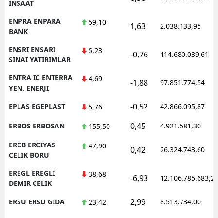
INSAAT
ENPRA ENPARA
59,10
1,63
2.038.133,95
BANK
ENSRI ENSARI
5,23
-0,76
114.680.039,61
SINAI YATIRIMLAR
ENTRA IC ENTERRA
4,69
-1,88
97.851.774,54
YEN. ENERJI
-0,52
EPLAS EGEPLAST
42.866.095,87
5,76
0,45
ERBOS ERBOSAN
4.921.581,30
155,50
ERCB ERCIYAS
47,90
0,42
26.324.743,60
CELIK BORU
EREGL EREGLI
38,68
-6,93
12.106.785.683,2
DEMIR CELIK
2,99
ERSU ERSU GIDA
8.513.734,00
23,42