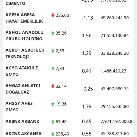
CIMENTO
AGESA AGESA
236,00
-1,13
49.260.444,90
HAYAT EMEKLILIK
AGHOL ANADOLU
35,26
1,56
71.553.130,84
GRUBU HOLDING
AGROT AGROTECH
2,35
1,29
33.828.248,20
TEKNOLOJI
AGYO ATAKULE
7,33
0,41
1.486.420,23
GMYO
AHGAZ AHLATCI
32,14
-0,25
45.407.680,74
DOGALGAZ
AHSGY AHES
19,36
1,79
29.155.635,80
GMYO
0,45
AKBNK AKBANK
7.971.197.000,85
67,40
0,55
AKCNS AKCANSA
45.788.813,60
236,40