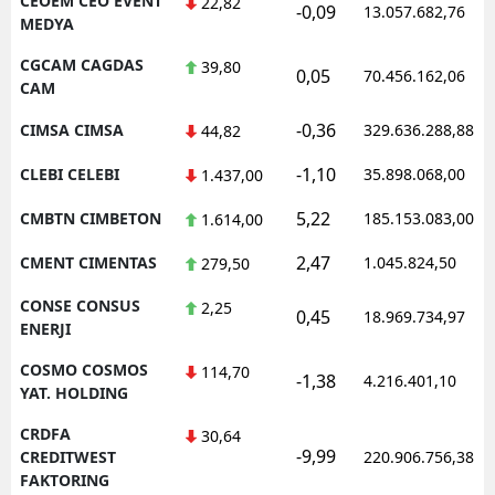
CEOEM CEO EVENT
22,82
-0,09
13.057.682,76
MEDYA
CGCAM CAGDAS
39,80
0,05
70.456.162,06
CAM
-0,36
CIMSA CIMSA
329.636.288,88
44,82
-1,10
CLEBI CELEBI
35.898.068,00
1.437,00
5,22
CMBTN CIMBETON
185.153.083,00
1.614,00
2,47
CMENT CIMENTAS
1.045.824,50
279,50
CONSE CONSUS
2,25
0,45
18.969.734,97
ENERJI
COSMO COSMOS
114,70
-1,38
4.216.401,10
YAT. HOLDING
CRDFA
30,64
-9,99
CREDITWEST
220.906.756,38
FAKTORING