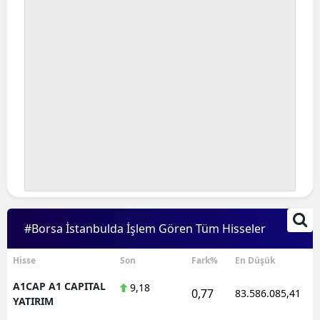
#Borsa İstanbulda İşlem Gören Tüm Hisseler
Hisse
Son
Fark%
En Düşük
A1CAP A1 CAPITAL
9,18
0,77
83.586.085,41
YATIRIM