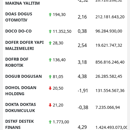
MAKINA YALITIM
DOAS DOGUS
194,30
2,16
212.181.643,20
OTOMOTIV
0,38
DOCO DO-CO
96.284.930,00
11.352,50
DOFER DOFER YAPI
28,30
2,54
19.621.747,32
MALZEMELERI
DOFRB DOF
136,40
3,18
856.816.246,40
ROBOTIK
4,38
DOGUB DOGUSAN
26.285.582,45
81,05
DOHOL DOGAN
20,50
-1,91
131.554.567,36
HOLDING
DOKTA DOKTAS
21,20
-0,38
7.235.066,94
DOKUMCULUK
DSTKF DESTEK
1.773,00
4,29
FINANS
1.424.493.073,00