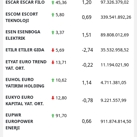
1,20
ESCAR ESCAR FILO
97.326.379,02
45,36
ESCOM ESCORT
5,80
0,69
339.541.892,26
TEKNOLOJI
ESEN ESENBOGA
3,37
1,51
89.808.012,69
ELEKTRIK
-2,74
ETILR ETILER GIDA
35.532.958,52
5,69
ETYAT EURO TREND
13,71
-0,22
11.194.021,90
YAT. ORT.
EUHOL EURO
10,62
1,14
4.711.381,05
YATIRIM HOLDING
EUKYO EURO
12,80
-0,78
9.221.557,99
KAPITAL YAT. ORT.
EUPWR
91,70
0,66
EUROPOWER
911.874.814,50
ENERJI