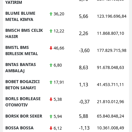
YATIRIM
BLUME BLUME
36,20
5,66
123.196.696,84
METAL KIMYA
BMSCH BMS CELIK
12,22
2,26
11.868.807,10
HASIR
BMSTL BMS
46,66
-3,60
177.829.715,98
BIRLESIK METAL
BNTAS BANTAS
6,80
8,63
91.678.048,63
AMBALAJ
BOBET BOGAZICI
17,91
1,13
41.453.711,11
BETON SANAYI
BORLS BORLEASE
5,38
-0,37
21.810.012,96
OTOMOTIV
5,88
BORSK BOR SEKER
65.840.848,24
5,94
-1,13
BOSSA BOSSA
10.361.008,49
6,12