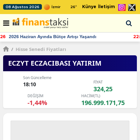
Künye
İletişim
08 Ağustos 2026
26
°
TCMB'nin rezervlerinde artan momentum devam ediyor
22:24
/
Hisse Senedi Fiyatları
ECZYT ECZACIBASI YATIRIM
Son Güncelleme
FİYAT
18:10
324,25
DEĞİŞİM
HACİM(TL)
-1,44%
196.999.171,75