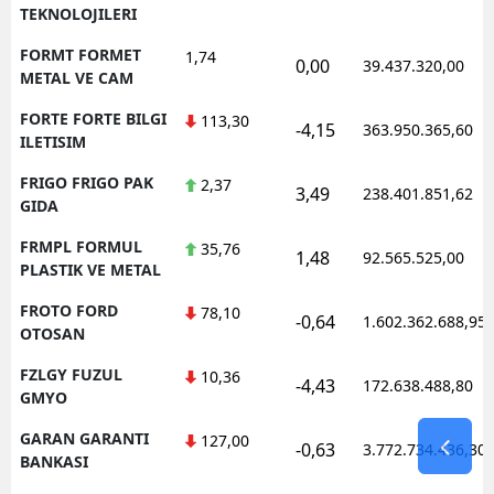
TEKNOLOJILERI
FORMT FORMET
1,74
0,00
39.437.320,00
METAL VE CAM
FORTE FORTE BILGI
113,30
-4,15
363.950.365,60
ILETISIM
FRIGO FRIGO PAK
2,37
3,49
238.401.851,62
GIDA
FRMPL FORMUL
35,76
1,48
92.565.525,00
PLASTIK VE METAL
FROTO FORD
78,10
-0,64
1.602.362.688,95
OTOSAN
FZLGY FUZUL
10,36
-4,43
172.638.488,80
GMYO
GARAN GARANTI
127,00
-0,63
3.772.734.436,30
BANKASI