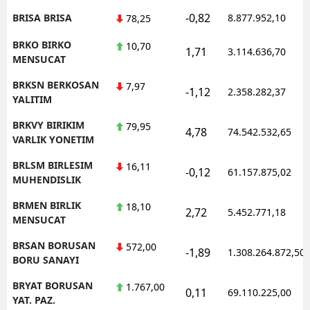
-0,82
BRISA BRISA
8.877.952,10
78,25
BRKO BIRKO
10,70
1,71
3.114.636,70
MENSUCAT
BRKSN BERKOSAN
7,97
-1,12
2.358.282,37
YALITIM
BRKVY BIRIKIM
79,95
4,78
74.542.532,65
VARLIK YONETIM
BRLSM BIRLESIM
16,11
-0,12
61.157.875,02
MUHENDISLIK
BRMEN BIRLIK
18,10
2,72
5.452.771,18
MENSUCAT
BRSAN BORUSAN
572,00
-1,89
1.308.264.872,50
BORU SANAYI
BRYAT BORUSAN
1.767,00
0,11
69.110.225,00
YAT. PAZ.