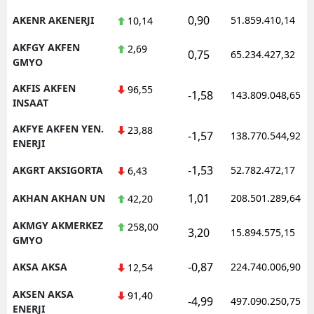
0,90
AKENR AKENERJI
51.859.410,14
10,14
AKFGY AKFEN
2,69
0,75
65.234.427,32
GMYO
AKFIS AKFEN
96,55
-1,58
143.809.048,65
INSAAT
AKFYE AKFEN YEN.
23,88
-1,57
138.770.544,92
ENERJI
-1,53
AKGRT AKSIGORTA
52.782.472,17
6,43
1,01
AKHAN AKHAN UN
208.501.289,64
42,20
AKMGY AKMERKEZ
258,00
3,20
15.894.575,15
GMYO
-0,87
AKSA AKSA
224.740.006,90
12,54
AKSEN AKSA
91,40
-4,99
497.090.250,75
ENERJI