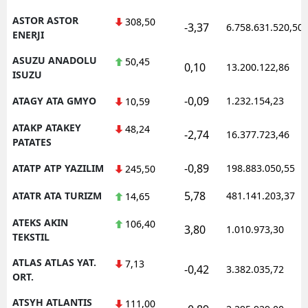
ASTOR ASTOR
308,50
-3,37
6.758.631.520,50
ENERJI
ASUZU ANADOLU
50,45
0,10
13.200.122,86
ISUZU
-0,09
ATAGY ATA GMYO
1.232.154,23
10,59
ATAKP ATAKEY
48,24
-2,74
16.377.723,46
PATATES
-0,89
ATATP ATP YAZILIM
198.883.050,55
245,50
5,78
ATATR ATA TURIZM
481.141.203,37
14,65
ATEKS AKIN
106,40
3,80
1.010.973,30
TEKSTIL
ATLAS ATLAS YAT.
7,13
-0,42
3.382.035,72
ORT.
ATSYH ATLANTIS
111,00