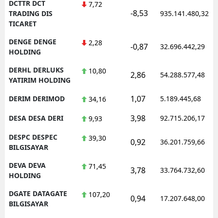
DCTTR DCT
7,72
-8,53
TRADING DIS
935.141.480,32
TICARET
DENGE DENGE
2,28
-0,87
32.696.442,29
HOLDING
DERHL DERLUKS
10,80
2,86
54.288.577,48
YATIRIM HOLDING
1,07
DERIM DERIMOD
5.189.445,68
34,16
3,98
DESA DESA DERI
92.715.206,17
9,93
DESPC DESPEC
39,30
0,92
36.201.759,66
BILGISAYAR
DEVA DEVA
71,45
3,78
33.764.732,60
HOLDING
DGATE DATAGATE
107,20
0,94
17.207.648,00
BILGISAYAR