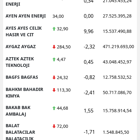
0,34
21.045.453,24
ENERJI
0,00
AYEN AYEN ENERJI
27.525.395,28
34,00
AYES AYES CELIK
32,90
9,96
15.537.490,88
HASIR VE CIT
-2,32
AYGAZ AYGAZ
471.219.693,00
284,50
AZTEK AZTEK
4,47
0,45
43.048.452,97
TEKNOLOJI
-0,82
BAGFS BAGFAS
12.758.532,52
24,32
BAHKM BAHADIR
113,30
-2,41
50.717.086,70
KIMYA
BAKAB BAK
44,68
1,55
15.758.914,54
AMBALAJ
BALAT
72,00
-1,71
BALATACILAR
1.548.845,50
BALATACILIK