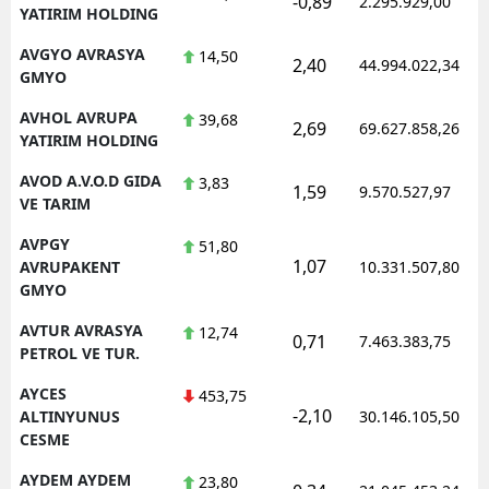
-0,89
2.295.929,00
YATIRIM HOLDING
AVGYO AVRASYA
14,50
2,40
44.994.022,34
GMYO
AVHOL AVRUPA
39,68
2,69
69.627.858,26
YATIRIM HOLDING
AVOD A.V.O.D GIDA
3,83
1,59
9.570.527,97
VE TARIM
AVPGY
51,80
1,07
AVRUPAKENT
10.331.507,80
GMYO
AVTUR AVRASYA
12,74
0,71
7.463.383,75
PETROL VE TUR.
AYCES
453,75
-2,10
ALTINYUNUS
30.146.105,50
CESME
AYDEM AYDEM
23,80