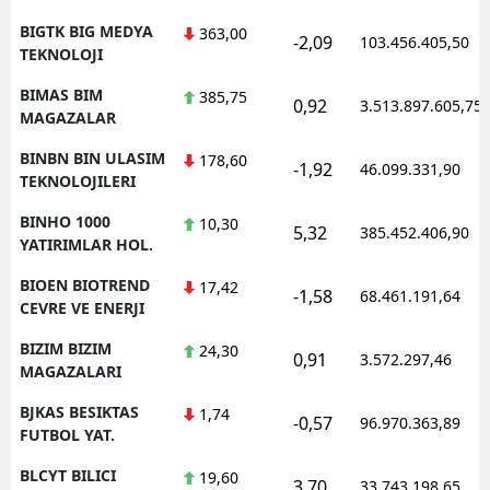
BIGTK BIG MEDYA
363,00
-2,09
103.456.405,50
TEKNOLOJI
BIMAS BIM
385,75
0,92
3.513.897.605,75
MAGAZALAR
BINBN BIN ULASIM
178,60
-1,92
46.099.331,90
TEKNOLOJILERI
BINHO 1000
10,30
5,32
385.452.406,90
YATIRIMLAR HOL.
BIOEN BIOTREND
17,42
-1,58
68.461.191,64
CEVRE VE ENERJI
BIZIM BIZIM
24,30
0,91
3.572.297,46
MAGAZALARI
BJKAS BESIKTAS
1,74
-0,57
96.970.363,89
FUTBOL YAT.
BLCYT BILICI
19,60
3,70
33.743.198,65