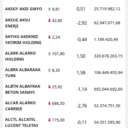
0,51
AKSGY AKIS GMYO
25.719.982,12
9,81
AKSUE AKSU
42,60
-2,92
62.947.071,68
ENERJI
AKYHO AKDENIZ
2,24
-0,44
1.189.420,49
YATIRIM HOLDING
ALARK ALARKO
101,80
1,50
320.678.263,15
HOLDING
ALBRK ALBARAKA
8,35
1,58
106.449.455,94
TURK
ALBTN ALBAYRAK
25,92
-1,14
692.044.692,60
BETON SANAYI
ALCAR ALARKO
686,50
-2,76
52.374.751,50
CARRIER
ALCTL ALCATEL
175,00
-0,11
54.351.595,90
LUCENT TELETAS