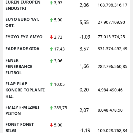
EUREN EUROPEN
3,97
2,06
108.798.316,17
ENDUSTRI
EUYO EURO YAT.
5,90
5,55
27.907.109,90
ORT.
-1,09
EYGYO EYG GMYO
77.013.374,25
2,72
3,57
FADE FADE GIDA
331.374.492,49
17,43
FENER
3,06
1,66
FENERBAHCE
282.796.560,85
FUTBOL
FLAP FLAP
10,05
0,20
KONGRE TOPLANTI
4.984.490,46
HIZ.
FMIZP F-M IZMIT
283,75
2,07
8.048.478,50
PISTON
FONET FONET
5,00
-1,19
BILGI
109.028.768,84