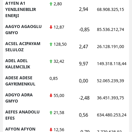
A1YEN A1
2,80
2,94
YENILENEBILIR
68.908.325,15
ENERJI
AAGYO AGAOGLU
12,87
-0,85
85.536.212,74
GMYO
ACSEL ACIPAYAM
128,50
2,47
26.128.191,00
SELULOZ
ADEL ADEL
32,42
9,97
149.318.118,44
KALEMCILIK
ADESE ADESE
0,85
0,00
52.065.239,39
GAYRIMENKUL
ADGYO ADRA
55,00
-2,48
36.451.393,75
GMYO
AEFES ANADOLU
21,58
0,56
634.480.253,24
EFES
AFYON AFYON
12,56
-0,79
7.770.628,92