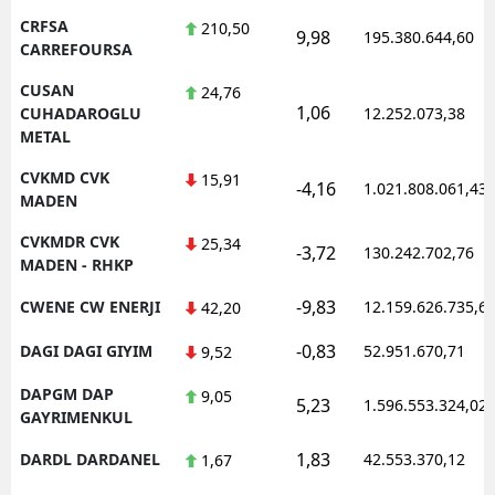
CRFSA
210,50
9,98
195.380.644,60
CARREFOURSA
CUSAN
24,76
1,06
CUHADAROGLU
12.252.073,38
METAL
CVKMD CVK
15,91
-4,16
1.021.808.061,43
MADEN
CVKMDR CVK
25,34
-3,72
130.242.702,76
MADEN - RHKP
-9,83
CWENE CW ENERJI
12.159.626.735,6
42,20
-0,83
DAGI DAGI GIYIM
52.951.670,71
9,52
DAPGM DAP
9,05
5,23
1.596.553.324,02
GAYRIMENKUL
1,83
DARDL DARDANEL
42.553.370,12
1,67