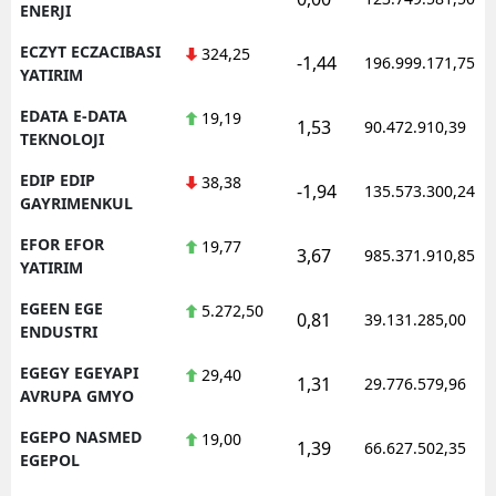
ENERJI
ECZYT ECZACIBASI
324,25
-1,44
196.999.171,75
YATIRIM
EDATA E-DATA
19,19
1,53
90.472.910,39
TEKNOLOJI
EDIP EDIP
38,38
-1,94
135.573.300,24
GAYRIMENKUL
EFOR EFOR
19,77
3,67
985.371.910,85
YATIRIM
EGEEN EGE
5.272,50
0,81
39.131.285,00
ENDUSTRI
EGEGY EGEYAPI
29,40
1,31
29.776.579,96
AVRUPA GMYO
EGEPO NASMED
19,00
1,39
66.627.502,35
EGEPOL