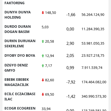
FAKTORING
DUNYH DUNYA
148,50
-1,66
56.264.124,90
HOLDING
DURDO DURAN
5,03
0,00
11.284.390,35
DOGAN BASIM
DURKN DURUKAN
20,58
2,90
53.981.050,35
SEKERLEME
2,05
DYOBY DYO BOYA
23.927.218,75
12,94
DZGYO DENIZ
7,17
0,99
7.911.539,74
GMYO
EBEBK EBEBEK
82,60
-7,92
174.464.082,00
MAGAZACILIK
ECILC ECZACIBASI
69,50
-1,42
340.990.573,30
ILAC
ECOGR ECOGREEN
33,94
0,00
123.749.581,50