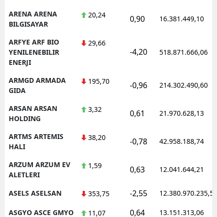
ARENA ARENA
20,24
0,90
16.381.449,10
BILGISAYAR
ARFYE ARF BIO
29,66
-4,20
YENILENEBILIR
518.871.666,06
ENERJI
ARMGD ARMADA
195,70
-0,96
214.302.490,60
GIDA
ARSAN ARSAN
3,32
0,61
21.970.628,13
HOLDING
ARTMS ARTEMIS
38,20
-0,78
42.958.188,74
HALI
ARZUM ARZUM EV
1,59
0,63
12.041.644,21
ALETLERI
-2,55
ASELS ASELSAN
12.380.970.235,5
353,75
0,64
ASGYO ASCE GMYO
13.151.313,06
11,07