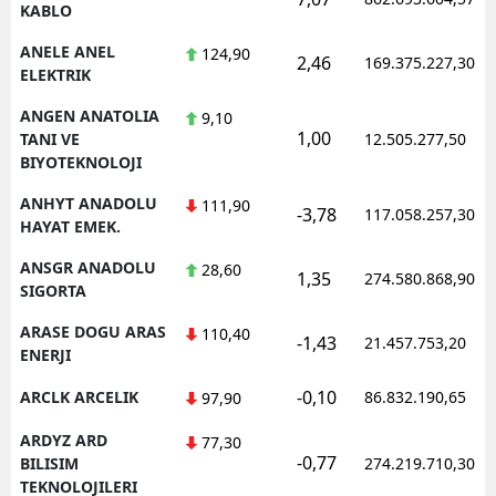
KABLO
ANELE ANEL
124,90
2,46
169.375.227,30
ELEKTRIK
ANGEN ANATOLIA
9,10
1,00
TANI VE
12.505.277,50
BIYOTEKNOLOJI
ANHYT ANADOLU
111,90
-3,78
117.058.257,30
HAYAT EMEK.
ANSGR ANADOLU
28,60
1,35
274.580.868,90
SIGORTA
ARASE DOGU ARAS
110,40
-1,43
21.457.753,20
ENERJI
-0,10
ARCLK ARCELIK
86.832.190,65
97,90
ARDYZ ARD
77,30
-0,77
BILISIM
274.219.710,30
TEKNOLOJILERI