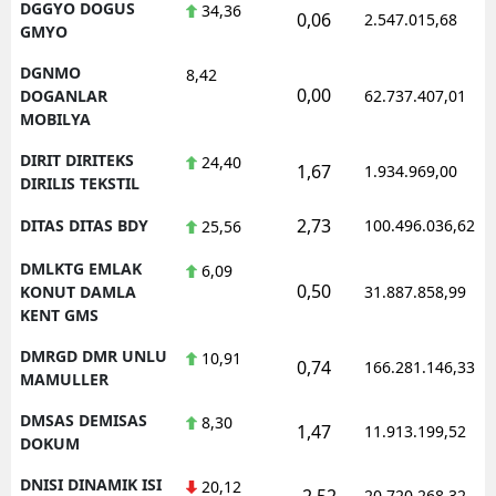
DGGYO DOGUS
34,36
0,06
2.547.015,68
GMYO
DGNMO
8,42
0,00
DOGANLAR
62.737.407,01
MOBILYA
DIRIT DIRITEKS
24,40
1,67
1.934.969,00
DIRILIS TEKSTIL
2,73
DITAS DITAS BDY
100.496.036,62
25,56
DMLKTG EMLAK
6,09
0,50
KONUT DAMLA
31.887.858,99
KENT GMS
DMRGD DMR UNLU
10,91
0,74
166.281.146,33
MAMULLER
DMSAS DEMISAS
8,30
1,47
11.913.199,52
DOKUM
DNISI DINAMIK ISI
20,12
-2,52
20.720.268,32