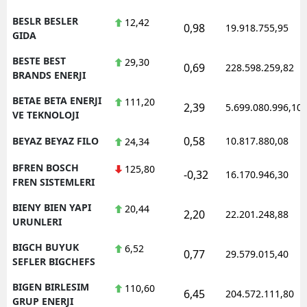
BESLR BESLER
12,42
0,98
19.918.755,95
GIDA
BESTE BEST
29,30
0,69
228.598.259,82
BRANDS ENERJI
BETAE BETA ENERJI
111,20
2,39
5.699.080.996,10
VE TEKNOLOJI
0,58
BEYAZ BEYAZ FILO
10.817.880,08
24,34
BFREN BOSCH
125,80
-0,32
16.170.946,30
FREN SISTEMLERI
BIENY BIEN YAPI
20,44
2,20
22.201.248,88
URUNLERI
BIGCH BUYUK
6,52
0,77
29.579.015,40
SEFLER BIGCHEFS
BIGEN BIRLESIM
110,60
6,45
204.572.111,80
GRUP ENERJI