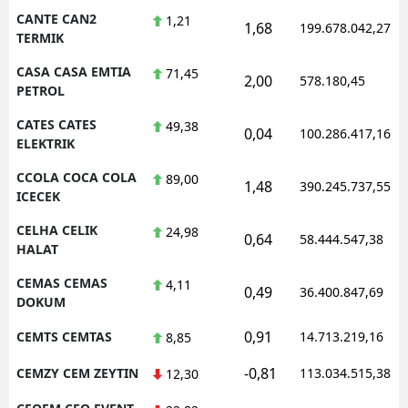
CANTE CAN2
1,21
1,68
199.678.042,27
TERMIK
CASA CASA EMTIA
71,45
2,00
578.180,45
PETROL
CATES CATES
49,38
0,04
100.286.417,16
ELEKTRIK
CCOLA COCA COLA
89,00
1,48
390.245.737,55
ICECEK
CELHA CELIK
24,98
0,64
58.444.547,38
HALAT
CEMAS CEMAS
4,11
0,49
36.400.847,69
DOKUM
0,91
CEMTS CEMTAS
14.713.219,16
8,85
-0,81
CEMZY CEM ZEYTIN
113.034.515,38
12,30