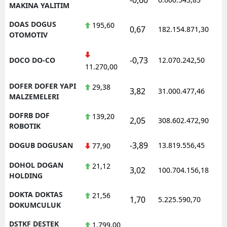
MAKINA YALITIM
DOAS DOGUS
195,60
0,67
182.154.871,30
1
OTOMOTIV
-0,73
DOCO DO-CO
12.070.242,50
1
11.270,00
DOFER DOFER YAPI
29,38
3,82
31.000.477,46
1
MALZEMELERI
DOFRB DOF
139,20
2,05
308.602.472,90
1
ROBOTIK
-3,89
DOGUB DOGUSAN
13.819.556,45
1
77,90
DOHOL DOGAN
21,12
3,02
100.704.156,18
1
HOLDING
DOKTA DOKTAS
21,56
1,70
5.225.590,70
1
DOKUMCULUK
DSTKF DESTEK
1.799,00