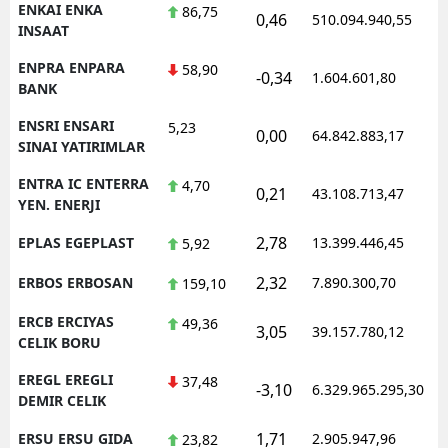
ENKAI ENKA
86,75
0,46
510.094.940,55
1
INSAAT
ENPRA ENPARA
58,90
-0,34
1.604.601,80
1
BANK
ENSRI ENSARI
5,23
0,00
64.842.883,17
1
SINAI YATIRIMLAR
ENTRA IC ENTERRA
4,70
0,21
43.108.713,47
1
YEN. ENERJI
2,78
EPLAS EGEPLAST
13.399.446,45
1
5,92
2,32
ERBOS ERBOSAN
7.890.300,70
1
159,10
ERCB ERCIYAS
49,36
3,05
39.157.780,12
1
CELIK BORU
EREGL EREGLI
37,48
-3,10
6.329.965.295,30
1
DEMIR CELIK
1,71
ERSU ERSU GIDA
2.905.947,96
1
23,82