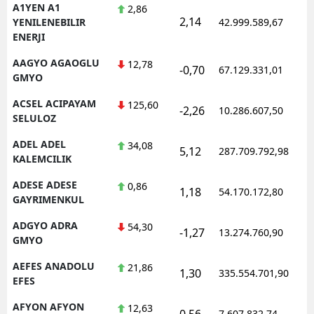
A1YEN A1
2,86
2,14
1
YENILENEBILIR
42.999.589,67
ENERJI
AAGYO AGAOGLU
12,78
-0,70
67.129.331,01
1
GMYO
ACSEL ACIPAYAM
125,60
-2,26
10.286.607,50
1
SELULOZ
ADEL ADEL
34,08
5,12
287.709.792,98
1
KALEMCILIK
ADESE ADESE
0,86
1,18
54.170.172,80
1
GAYRIMENKUL
ADGYO ADRA
54,30
-1,27
13.274.760,90
1
GMYO
AEFES ANADOLU
21,86
1,30
335.554.701,90
1
EFES
AFYON AFYON
12,63
0,56
7.607.832,74
1