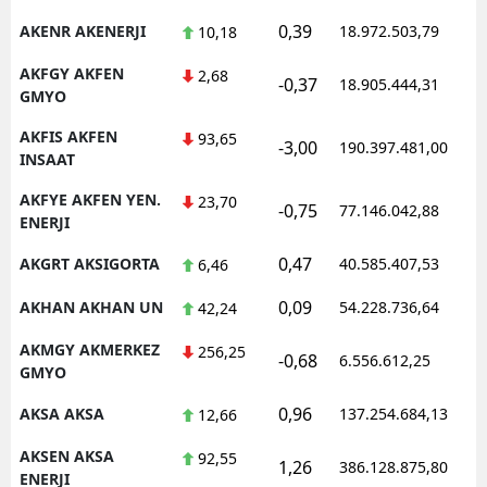
0,39
AKENR AKENERJI
18.972.503,79
1
10,18
AKFGY AKFEN
2,68
-0,37
18.905.444,31
1
GMYO
AKFIS AKFEN
93,65
-3,00
190.397.481,00
1
INSAAT
AKFYE AKFEN YEN.
23,70
-0,75
77.146.042,88
1
ENERJI
0,47
AKGRT AKSIGORTA
40.585.407,53
1
6,46
0,09
AKHAN AKHAN UN
54.228.736,64
1
42,24
AKMGY AKMERKEZ
256,25
-0,68
6.556.612,25
1
GMYO
0,96
AKSA AKSA
137.254.684,13
1
12,66
AKSEN AKSA
92,55
1,26
386.128.875,80
1
ENERJI