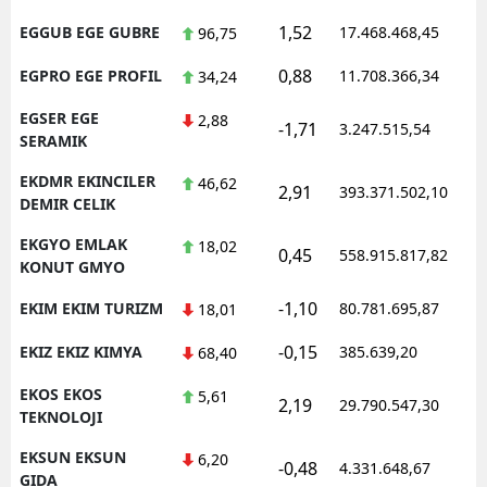
1,52
EGGUB EGE GUBRE
17.468.468,45
1
96,75
0,88
EGPRO EGE PROFIL
11.708.366,34
1
34,24
EGSER EGE
2,88
-1,71
3.247.515,54
1
SERAMIK
EKDMR EKINCILER
46,62
2,91
393.371.502,10
1
DEMIR CELIK
EKGYO EMLAK
18,02
0,45
558.915.817,82
1
KONUT GMYO
-1,10
EKIM EKIM TURIZM
80.781.695,87
1
18,01
-0,15
EKIZ EKIZ KIMYA
385.639,20
1
68,40
EKOS EKOS
5,61
2,19
29.790.547,30
1
TEKNOLOJI
EKSUN EKSUN
6,20
-0,48
4.331.648,67
1
GIDA