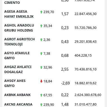
CIMENTO
AGESA AGESA
239,70
1,57
22.847.456,30
1
HAYAT EMEKLILIK
AGHOL ANADOLU
35,34
0,23
55.720.786,30
1
GRUBU HOLDING
AGROT AGROTECH
2,36
0,43
29.201.838,43
1
TEKNOLOJI
AGYO ATAKULE
7,38
0,68
404.228,15
1
GMYO
AHGAZ AHLATCI
32,96
2,55
70.436.816,10
1
DOGALGAZ
AHSGY AHES
18,84
-2,69
18.882.819,62
1
GMYO
0,22
AKBNK AKBANK
2.624.380.678,60
1
67,55
1,48
AKCNS AKCANSA
31.010.477,80
1
239,90