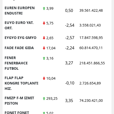
EUREN EUROPEN
3,99
0,50
39.561.422,48
1
ENDUSTRI
EUYO EURO YAT.
5,75
-2,54
3.558.021,43
1
ORT.
-2,57
EYGYO EYG GMYO
17.847.598,95
1
2,65
-2,24
FADE FADE GIDA
60.814.470,11
1
17,04
FENER
3,16
3,27
1
FENERBAHCE
218.451.866,55
FUTBOL
FLAP FLAP
10,04
-0,10
1
KONGRE TOPLANTI
2.726.654,89
HIZ.
FMIZP F-M IZMIT
293,25
3,35
74.230.421,00
1
PISTON
FONET FONET
5,02