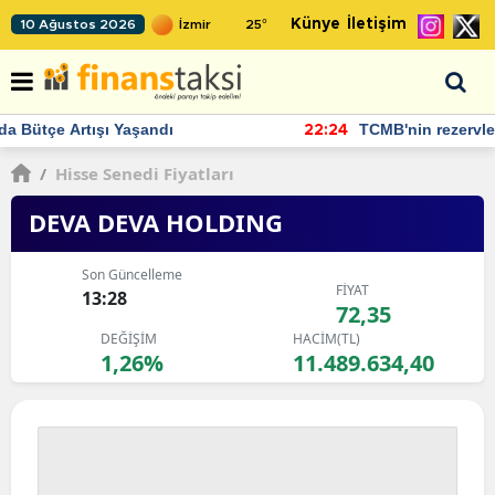
Künye
İletişim
10 Ağustos 2026
25
°
TCMB'nin rezervlerinde artan momentum devam ediyor
22:24
/
Hisse Senedi Fiyatları
DEVA DEVA HOLDING
Son Güncelleme
FİYAT
13:28
72,35
DEĞİŞİM
HACİM(TL)
1,26%
11.489.634,40