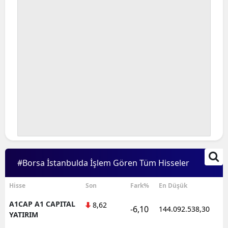
#Borsa İstanbulda İşlem Gören Tüm Hisseler
Hisse
Son
Fark%
En Düşük
A1CAP A1 CAPITAL
8,62
-6,10
144.092.538,30
1
YATIRIM