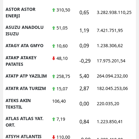
ASTOR ASTOR
310,50
0,65
3.282.938.110,25
1
ENERJI
ASUZU ANADOLU
51,05
1,19
7.421.751,95
1
ISUZU
0,09
ATAGY ATA GMYO
1.238.306,62
1
10,60
ATAKP ATAKEY
48,10
-0,29
17.975.201,54
1
PATATES
5,40
ATATP ATP YAZILIM
264.094.232,00
1
258,75
2,87
ATATR ATA TURIZM
182.045.253,06
1
15,07
ATEKS AKIN
106,40
0,00
220.035,20
1
TEKSTIL
ATLAS ATLAS YAT.
7,19
0,84
1.223.850,41
1
ORT.
ATSYH ATLANTIS
110,00