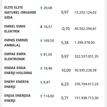
ELITE ELITE
29,08
0,97
1
NATUREL ORGANIK
15.253.124,02
GIDA
EMKEL EMEK
18,57
-0,70
45.502.294,61
1
ELEKTRIK
EMNIS EMINIS
169,50
5,34
1.399.378,00
1
AMBALAJ
EMPAE EMPA
81,05
9,97
322.537.051,35
1
ELEKTRONIK
ENDAE ENDA
18,48
10,00
50.935.228,58
1
ENERJI HOLDING
ENERY ENERYA
8,87
6,23
376.794.017,23
1
ENERJI
ENJSA ENERJISA
114,00
0,71
151.938.713,30
1
ENERJI