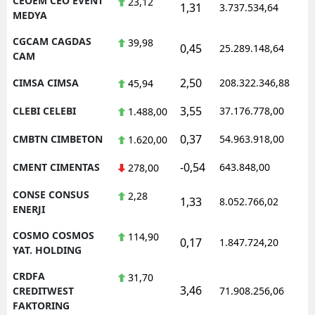
CEOEM CEO EVENT
23,12
1,31
3.737.534,64
1
MEDYA
CGCAM CAGDAS
39,98
0,45
25.289.148,64
1
CAM
2,50
CIMSA CIMSA
208.322.346,88
1
45,94
3,55
CLEBI CELEBI
37.176.778,00
1
1.488,00
0,37
CMBTN CIMBETON
54.963.918,00
1
1.620,00
-0,54
CMENT CIMENTAS
643.848,00
1
278,00
CONSE CONSUS
2,28
1,33
8.052.766,02
1
ENERJI
COSMO COSMOS
114,90
0,17
1.847.724,20
1
YAT. HOLDING
CRDFA
31,70
3,46
1
CREDITWEST
71.908.256,06
FAKTORING