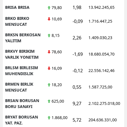
1,98
BRISA BRISA
13.942.245,65
1
79,80
BRKO BIRKO
10,69
-0,09
1.716.447,25
1
MENSUCAT
BRKSN BERKOSAN
8,15
2,26
1.409.030,23
1
YALITIM
BRKVY BIRIKIM
78,60
-1,69
18.680.054,70
1
VARLIK YONETIM
BRLSM BIRLESIM
16,09
-0,12
22.556.142,46
1
MUHENDISLIK
BRMEN BIRLIK
18,20
0,55
1.587.725,00
1
MENSUCAT
BRSAN BORUSAN
625,00
9,27
2.102.275.018,00
1
BORU SANAYI
BRYAT BORUSAN
1.868,00
5,72
204.636.331,00
1
YAT. PAZ.