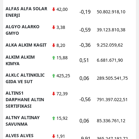
ALFAS ALFA SOLAR
42,00
-0,19
50.802.918,10
1
ENERJI
ALGYO ALARKO
3,38
-0,59
39.123.810,38
1
GMYO
-0,36
ALKA ALKIM KAGIT
9.252.059,62
1
8,20
ALKIM ALKIM
15,88
0,51
6.681.671,90
1
KIMYA
ALKLC ALTINKILIC
425,25
0,06
289.505.541,75
1
GIDA VE SUT
ALTINS1
72,39
-0,56
1
DARPHANE ALTIN
791.397.022,51
SERTIFIKASI
ALTNY ALTINAY
15,92
0,06
85.336.761,12
1
SAVUNMA
ALVES ALVES
1,91
-9,91
365.247.192,72
1