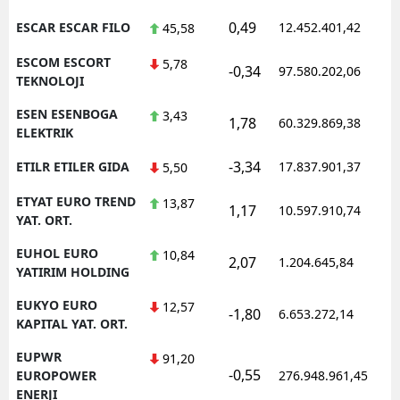
0,49
ESCAR ESCAR FILO
12.452.401,42
1
45,58
ESCOM ESCORT
5,78
-0,34
97.580.202,06
1
TEKNOLOJI
ESEN ESENBOGA
3,43
1,78
60.329.869,38
1
ELEKTRIK
-3,34
ETILR ETILER GIDA
17.837.901,37
1
5,50
ETYAT EURO TREND
13,87
1,17
10.597.910,74
1
YAT. ORT.
EUHOL EURO
10,84
2,07
1.204.645,84
1
YATIRIM HOLDING
EUKYO EURO
12,57
-1,80
6.653.272,14
1
KAPITAL YAT. ORT.
EUPWR
91,20
-0,55
1
EUROPOWER
276.948.961,45
ENERJI