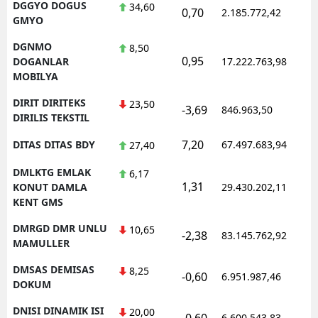
DGGYO DOGUS
34,60
0,70
2.185.772,42
1
GMYO
DGNMO
8,50
0,95
1
DOGANLAR
17.222.763,98
MOBILYA
DIRIT DIRITEKS
23,50
-3,69
846.963,50
1
DIRILIS TEKSTIL
7,20
DITAS DITAS BDY
67.497.683,94
1
27,40
DMLKTG EMLAK
6,17
1,31
1
KONUT DAMLA
29.430.202,11
KENT GMS
DMRGD DMR UNLU
10,65
-2,38
83.145.762,92
1
MAMULLER
DMSAS DEMISAS
8,25
-0,60
6.951.987,46
1
DOKUM
DNISI DINAMIK ISI
20,00
-0,60
6.600.543,83
1