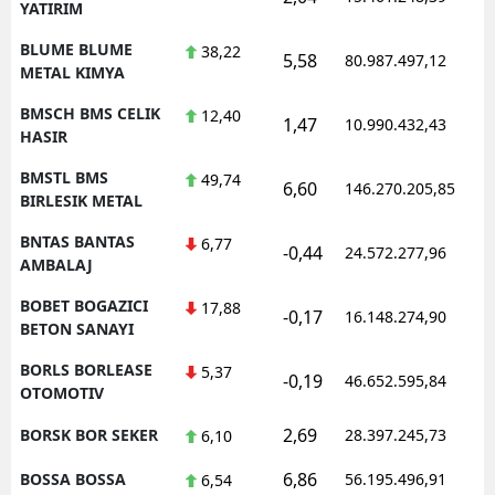
YATIRIM
BLUME BLUME
38,22
5,58
80.987.497,12
1
METAL KIMYA
BMSCH BMS CELIK
12,40
1,47
10.990.432,43
1
HASIR
BMSTL BMS
49,74
6,60
146.270.205,85
1
BIRLESIK METAL
BNTAS BANTAS
6,77
-0,44
24.572.277,96
1
AMBALAJ
BOBET BOGAZICI
17,88
-0,17
16.148.274,90
1
BETON SANAYI
BORLS BORLEASE
5,37
-0,19
46.652.595,84
1
OTOMOTIV
2,69
BORSK BOR SEKER
28.397.245,73
1
6,10
6,86
BOSSA BOSSA
56.195.496,91
1
6,54