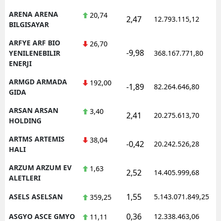
ARENA ARENA
20,74
2,47
12.793.115,12
1
BILGISAYAR
ARFYE ARF BIO
26,70
-9,98
1
YENILENEBILIR
368.167.771,80
ENERJI
ARMGD ARMADA
192,00
-1,89
82.264.646,80
1
GIDA
ARSAN ARSAN
3,40
2,41
20.275.613,70
1
HOLDING
ARTMS ARTEMIS
38,04
-0,42
20.242.526,28
1
HALI
ARZUM ARZUM EV
1,63
2,52
14.405.999,68
1
ALETLERI
1,55
ASELS ASELSAN
5.143.071.849,25
1
359,25
0,36
ASGYO ASCE GMYO
12.338.463,06
1
11,11