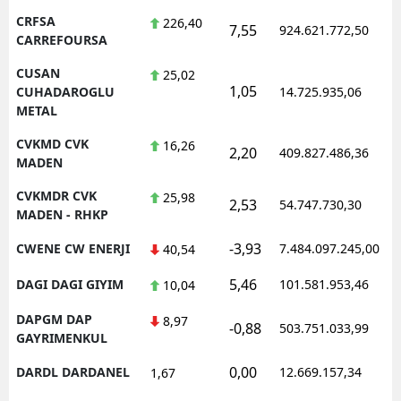
CRFSA
226,40
7,55
924.621.772,50
1
CARREFOURSA
CUSAN
25,02
1,05
1
CUHADAROGLU
14.725.935,06
METAL
CVKMD CVK
16,26
2,20
409.827.486,36
1
MADEN
CVKMDR CVK
25,98
2,53
54.747.730,30
1
MADEN - RHKP
-3,93
CWENE CW ENERJI
7.484.097.245,00
1
40,54
5,46
DAGI DAGI GIYIM
101.581.953,46
1
10,04
DAPGM DAP
8,97
-0,88
503.751.033,99
1
GAYRIMENKUL
0,00
DARDL DARDANEL
12.669.157,34
1
1,67