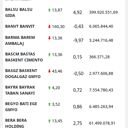
BALSU BALSU
13,87
4,92
399.920.551,69
1
GIDA
-0,43
BANVT BANVIT
6.065.844,40
1
160,30
BARMA BAREM
13,36
-9,97
3.244.716,48
1
AMBALAJ
BASCM BASTAS
13,36
0,15
366.371,28
1
BASKENT CIMENTO
BASGZ BASKENT
43,46
-0,50
2.977.606,88
1
DOGALGAZ GMYO
BAYRK BAYRAK
4,20
0,72
7.554.780,43
1
TABAN SANAYI
BEGYO BATI EGE
3,52
0,86
6.485.263,94
1
GMYO
BERA BERA
13,45
2,75
61.499.078,91
1
HOLDING