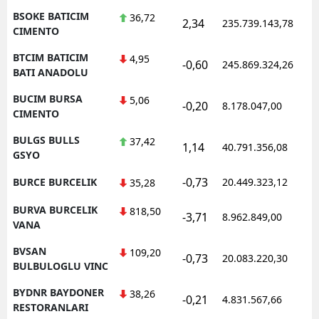
BSOKE BATICIM
36,72
2,34
235.739.143,78
1
CIMENTO
BTCIM BATICIM
4,95
-0,60
245.869.324,26
1
BATI ANADOLU
BUCIM BURSA
5,06
-0,20
8.178.047,00
1
CIMENTO
BULGS BULLS
37,42
1,14
40.791.356,08
1
GSYO
-0,73
BURCE BURCELIK
20.449.323,12
1
35,28
BURVA BURCELIK
818,50
-3,71
8.962.849,00
1
VANA
BVSAN
109,20
-0,73
20.083.220,30
1
BULBULOGLU VINC
BYDNR BAYDONER
38,26
-0,21
4.831.567,66
1
RESTORANLARI