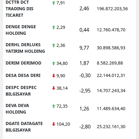
DCTTR DCT
7,91
2,46
1
TRADING DIS
196.872.203,56
TICARET
DENGE DENGE
2,29
0,44
12.760.478,70
1
HOLDING
DERHL DERLUKS
2,36
9,77
30.898.586,93
1
YATIRIM HOLDING
1,87
DERIM DERIMOD
8.582.269,88
1
34,80
-0,30
DESA DESA DERI
22.144.012,31
1
9,90
DESPC DESPEC
38,14
-2,95
14.707.243,34
1
BILGISAYAR
DEVA DEVA
72,35
1,26
11.489.634,40
1
HOLDING
DGATE DATAGATE
104,20
-2,80
25.232.161,30
1
BILGISAYAR