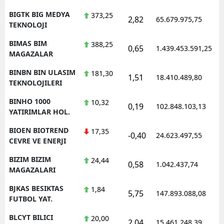
BIGTK BIG MEDYA
373,25
2,82
65.679.975,75
1
TEKNOLOJI
BIMAS BIM
388,25
0,65
1.439.453.591,25
1
MAGAZALAR
BINBN BIN ULASIM
181,30
1,51
18.410.489,80
1
TEKNOLOJILERI
BINHO 1000
10,32
0,19
102.848.103,13
1
YATIRIMLAR HOL.
BIOEN BIOTREND
17,35
-0,40
24.623.497,55
1
CEVRE VE ENERJI
BIZIM BIZIM
24,44
0,58
1.042.437,74
1
MAGAZALARI
BJKAS BESIKTAS
1,84
5,75
147.893.088,08
1
FUTBOL YAT.
BLCYT BILICI
20,00
2,04
15.461.248,39
1