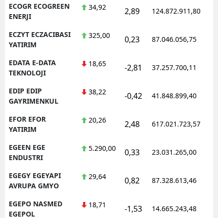
ECOGR ECOGREEN
34,92
2,89
124.872.911,80
1
ENERJI
ECZYT ECZACIBASI
325,00
0,23
87.046.056,75
1
YATIRIM
EDATA E-DATA
18,65
-2,81
37.257.700,11
1
TEKNOLOJI
EDIP EDIP
38,22
-0,42
41.848.899,40
1
GAYRIMENKUL
EFOR EFOR
20,26
2,48
617.021.723,57
1
YATIRIM
EGEEN EGE
5.290,00
0,33
23.031.265,00
1
ENDUSTRI
EGEGY EGEYAPI
29,64
0,82
87.328.613,46
1
AVRUPA GMYO
EGEPO NASMED
18,71
-1,53
14.665.243,48
1
EGEPOL