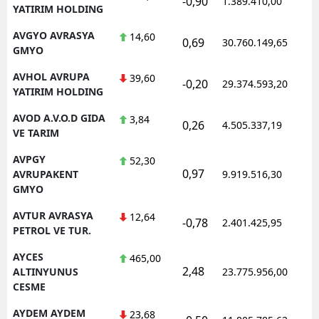
-0,90
1.389.410,00
1
YATIRIM HOLDING
AVGYO AVRASYA
14,60
0,69
30.760.149,65
1
GMYO
AVHOL AVRUPA
39,60
-0,20
29.374.593,20
1
YATIRIM HOLDING
AVOD A.V.O.D GIDA
3,84
0,26
4.505.337,19
1
VE TARIM
AVPGY
52,30
0,97
1
AVRUPAKENT
9.919.516,30
GMYO
AVTUR AVRASYA
12,64
-0,78
2.401.425,95
1
PETROL VE TUR.
AYCES
465,00
2,48
1
ALTINYUNUS
23.775.956,00
CESME
AYDEM AYDEM
23,68