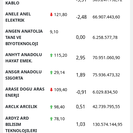
KABLO
ANELE ANEL
121,80
-2,48
66.907.443,60
1
ELEKTRIK
ANGEN ANATOLIA
9,10
0,00
1
TANI VE
6.258.577,78
BIYOTEKNOLOJI
ANHYT ANADOLU
115,20
2,95
70.951.060,90
1
HAYAT EMEK.
ANSGR ANADOLU
29,14
1,89
75.936.473,32
1
SIGORTA
ARASE DOGU ARAS
109,40
-0,91
6.029.834,50
1
ENERJI
0,51
ARCLK ARCELIK
42.739.795,55
1
98,40
ARDYZ ARD
78,10
1,03
1
BILISIM
130.574.144,95
TEKNOLOJILERI