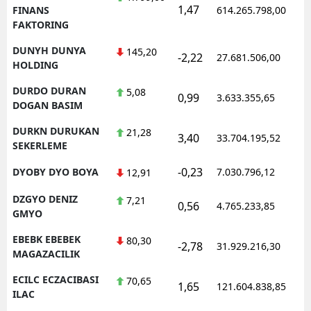
1,47
1
FINANS
614.265.798,00
FAKTORING
DUNYH DUNYA
145,20
-2,22
27.681.506,00
1
HOLDING
DURDO DURAN
5,08
0,99
3.633.355,65
1
DOGAN BASIM
DURKN DURUKAN
21,28
3,40
33.704.195,52
1
SEKERLEME
-0,23
DYOBY DYO BOYA
7.030.796,12
1
12,91
DZGYO DENIZ
7,21
0,56
4.765.233,85
1
GMYO
EBEBK EBEBEK
80,30
-2,78
31.929.216,30
1
MAGAZACILIK
ECILC ECZACIBASI
70,65
1,65
121.604.838,85
1
ILAC