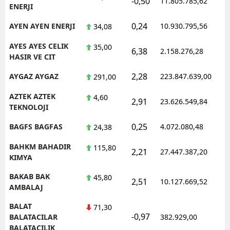
-0,50
11.805.785,62
1
ENERJI
0,24
AYEN AYEN ENERJI
10.930.795,56
1
34,08
AYES AYES CELIK
35,00
6,38
2.158.276,28
1
HASIR VE CIT
2,28
AYGAZ AYGAZ
223.847.639,00
1
291,00
AZTEK AZTEK
4,60
2,91
23.626.549,84
1
TEKNOLOJI
0,25
BAGFS BAGFAS
4.072.080,48
1
24,38
BAHKM BAHADIR
115,80
2,21
27.447.387,20
1
KIMYA
BAKAB BAK
45,80
2,51
10.127.669,52
1
AMBALAJ
BALAT
71,30
-0,97
1
BALATACILAR
382.929,00
BALATACILIK