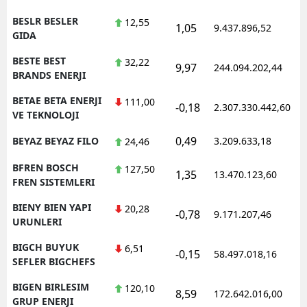
BESLR BESLER
12,55
1,05
9.437.896,52
1
GIDA
BESTE BEST
32,22
9,97
244.094.202,44
1
BRANDS ENERJI
BETAE BETA ENERJI
111,00
-0,18
2.307.330.442,60
1
VE TEKNOLOJI
0,49
BEYAZ BEYAZ FILO
3.209.633,18
1
24,46
BFREN BOSCH
127,50
1,35
13.470.123,60
1
FREN SISTEMLERI
BIENY BIEN YAPI
20,28
-0,78
9.171.207,46
1
URUNLERI
BIGCH BUYUK
6,51
-0,15
58.497.018,16
1
SEFLER BIGCHEFS
BIGEN BIRLESIM
120,10
8,59
172.642.016,00
1
GRUP ENERJI