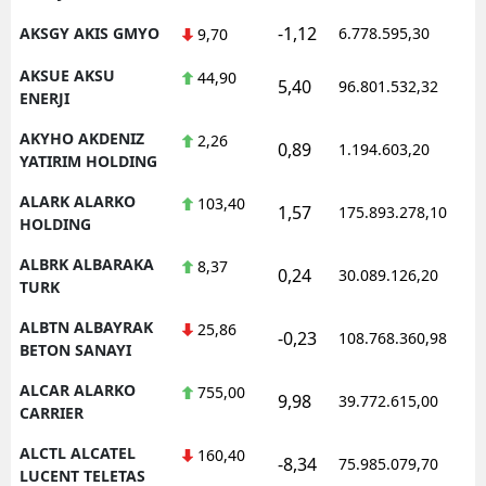
-1,12
AKSGY AKIS GMYO
6.778.595,30
1
9,70
AKSUE AKSU
44,90
5,40
96.801.532,32
1
ENERJI
AKYHO AKDENIZ
2,26
0,89
1.194.603,20
1
YATIRIM HOLDING
ALARK ALARKO
103,40
1,57
175.893.278,10
1
HOLDING
ALBRK ALBARAKA
8,37
0,24
30.089.126,20
1
TURK
ALBTN ALBAYRAK
25,86
-0,23
108.768.360,98
1
BETON SANAYI
ALCAR ALARKO
755,00
9,98
39.772.615,00
1
CARRIER
ALCTL ALCATEL
160,40
-8,34
75.985.079,70
1
LUCENT TELETAS