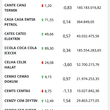
CANTE CAN2
1,20
-0,83
160.183.016,82
1
TERMIK
CASA CASA EMTIA
71,55
0,14
364.849,05
1
PETROL
CATES CATES
49,66
0,57
43.032.475,56
1
ELEKTRIK
CCOLA COCA COLA
89,30
0,34
185.554.283,65
1
ICECEK
CELHA CELIK
24,08
-3,60
52.700.215,76
1
HALAT
CEMAS CEMAS
4,15
0,97
21.974.253,35
1
DOKUM
-1,13
CEMTS CEMTAS
10.027.842,36
1
8,75
1,54
CEMZY CEM ZEYTIN
29.803.277,05
1
12,49