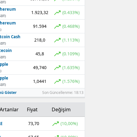
SDT)
thereum
1.923,32
(0.433%)
SDT)
thereum
91.594
(0.468%)
)
tcoin Cash
218,0
(1.113%)
SDT)
tecoin
45,8
(0.109%)
SDT)
pple
49,740
(1.635%)
)
pple
1,0441
(1.576%)
SDT)
ü Göster
Son Güncellenme: 18:13
Artanlar
Fiyat
Değişim
73,70
(10,00%)
E