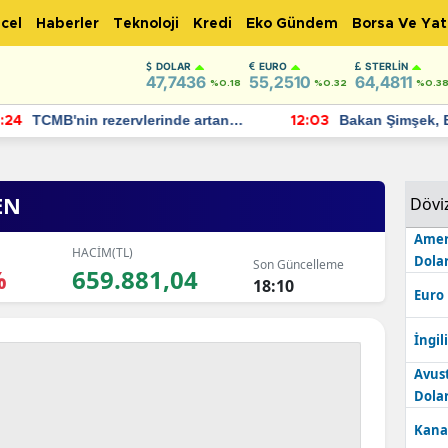
cel
Haberler
Teknoloji
Kredi
Eko Gündem
Borsa Ve Yat
DOLAR
EURO
STERLIN
47,7436
55,2510
64,4811
%0.18
%0.32
%0.3
TCMB'nin rezervlerinde artan
Bakan Şimşek, 
:24
12:03
momentum devam ediyor
için umut verici
bulundu
EN
Dövi
Amer
HACİM(TL)
Dolar
Son Güncelleme
%
659.881,04
18:10
Euro
İngili
Avus
Dolar
Kana