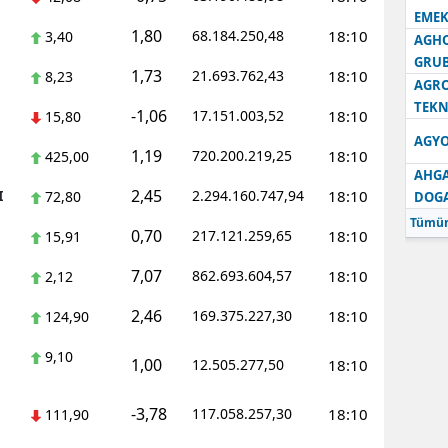
EMEK
1,80
68.184.250,48
18:10
3,40
AGH
GRU
1,73
21.693.762,43
18:10
8,23
AGRO
TEKN
-1,06
17.151.003,52
18:10
15,80
AGYO
1,19
720.200.219,25
18:10
425,00
AHGA
2,45
I
2.294.160.747,94
18:10
72,80
DOG
Tümün
0,70
217.121.259,65
18:10
15,91
7,07
862.693.604,57
18:10
2,12
2,46
169.375.227,30
18:10
124,90
9,10
1,00
12.505.277,50
18:10
-3,78
117.058.257,30
18:10
111,90