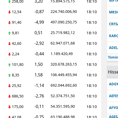
GIPT
3,20
15.894.575,15
18:10
258,00
-0,87
224.740.006,90
18:10
12,54
MRS
-4,99
497.090.250,75
18:10
91,40
CRFS
0,51
25.719.982,12
18:10
9,81
KARC
-2,92
62.947.071,68
18:10
42,60
ADEL
-0,44
1.189.420,49
18:10
2,24
Tümün
1,50
320.678.263,15
18:10
101,80
Hisse
1,58
106.449.455,94
18:10
8,35
ADGY
-1,14
692.044.692,60
18:10
25,92
-2,76
52.374.751,50
18:10
686,50
AEFE
-0,11
54.351.595,90
18:10
175,00
AFYO
-0,75
63.190.488,98
18:10
AGES
42,08