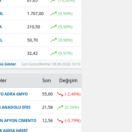
67,65
(10,00%)
A
1.707,00
(9,99%)
HL
210,50
(9,98%)
A
50,70
(9,98%)
L
32,42
(9,97%)
ü Göster
Son Güncellenme: 08.08.2026 18:10
ler
Son
Değişim
55,00
(-2,48%)
O ADRA GMYO
21,58
(0,56%)
S ANADOLU EFES
12,56
(-0,79%)
N AFYON CIMENTO
A AGESA HAYAT