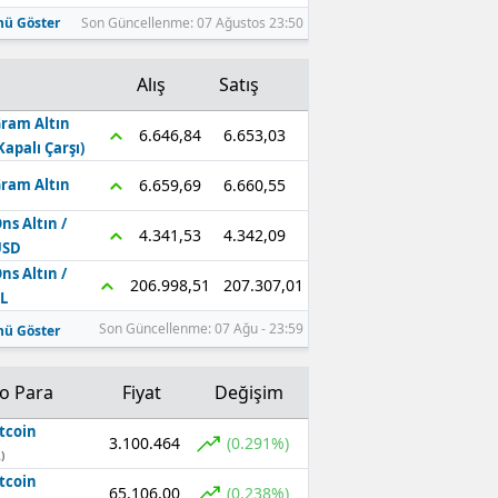
ü Göster
Son Güncellenme: 07 Ağustos 23:50
Alış
Satış
ram Altın
6.653,03
6.646,84
Kapalı Çarşı)
6.660,55
6.659,69
ram Altın
ns Altın /
4.342,09
4.341,53
USD
ns Altın /
207.307,01
206.998,51
L
Son Güncellenme: 07 Ağu - 23:59
ü Göster
to Para
Fiyat
Değişim
tcoin
3.100.464
(0.291%)
)
tcoin
65.106,00
(0.238%)