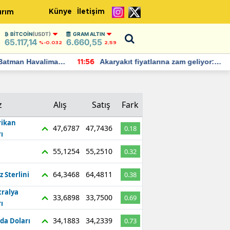
Künye
İletişim
ırım
BITCOIN
(USDT)
GRAM ALTIN
65.117,14
6.660,55
8
%-0.032
2,59
Batman Havalimanı
Akaryakıt fiyatlarına zam geliyor:
11:56
 açıklamalarda
Yeni tarih açıklandı
z
Alış
Satış
Fark
ikan
47,6787
47,7436
0.18
ı
55,1254
55,2510
0.32
64,3468
64,4811
z Sterlini
0.38
tralya
33,6898
33,7500
0.69
ı
34,1883
34,2339
da Doları
0.73