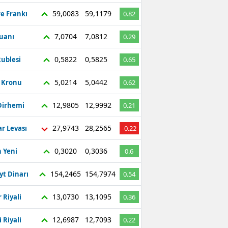
59,0083
59,1179
re Frankı
0.82
7,0704
7,0812
Yuanı
0.29
0,5822
0,5825
ublesi
0.65
5,0214
5,0442
ç Kronu
0.62
12,9805
12,9992
Dirhemi
0.21
27,9743
28,2565
r Levası
-0.22
0,3020
0,3036
 Yeni
0.6
154,2465
154,7974
yt Dinarı
0.54
13,0730
13,1095
 Riyali
0.36
12,6987
12,7093
 Riyali
0.22