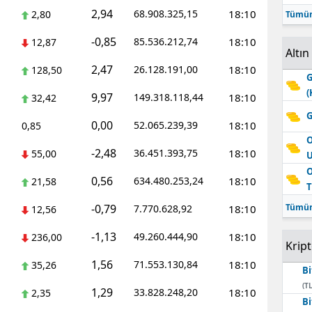
2,94
68.908.325,15
18:10
2,80
Tümün
-0,85
85.536.212,74
18:10
12,87
Altın
2,47
26.128.191,00
18:10
128,50
G
(
9,97
149.318.118,44
18:10
32,42
G
0,00
52.065.239,39
18:10
0,85
O
-2,48
36.451.393,75
18:10
55,00
O
0,56
634.480.253,24
18:10
21,58
T
-0,79
Tümün
7.770.628,92
18:10
12,56
-1,13
49.260.444,90
18:10
236,00
Krip
1,56
71.553.130,84
18:10
35,26
Bi
(TL
1,29
33.828.248,20
18:10
2,35
Bi