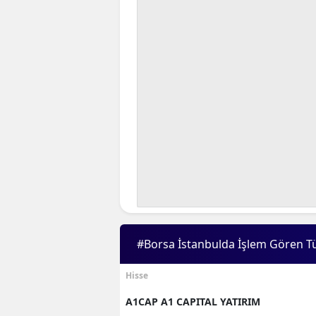
#Borsa İstanbulda İşlem Gören T
Hisse
A1CAP A1 CAPITAL YATIRIM