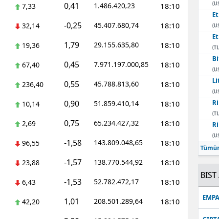
(U
0,41
1.486.420,23
18:10
7,33
E
-0,25
45.407.680,74
18:10
32,14
(U
E
1,79
29.155.635,80
18:10
19,36
(TL
Bi
0,45
7.971.197.000,85
18:10
67,40
(U
Li
0,55
45.788.813,60
18:10
236,40
(U
0,90
Ri
51.859.410,14
18:10
10,14
(TL
0,75
65.234.427,32
18:10
2,69
Ri
(U
-1,58
143.809.048,65
18:10
96,55
Tümün
-1,57
138.770.544,92
18:10
23,88
BIST 
-1,53
52.782.472,17
18:10
6,43
EMPA
1,01
208.501.289,64
18:10
42,20