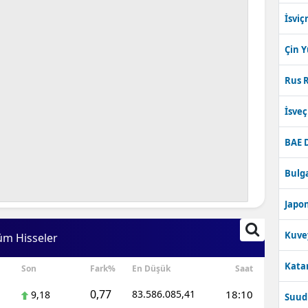
İsviç
Çin 
Rus R
İsve
BAE 
Bulga
Japon
Kuve
üm Hisseler
Katar
Son
Fark%
En Düşük
Saat
0,77
83.586.085,41
18:10
9,18
Suudi