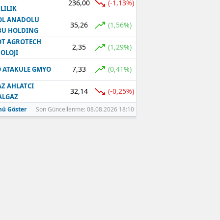
236,00
(-1,13%)
LILIK
OL ANADOLU
35,26
(1,56%)
BU HOLDING
T AGROTECH
2,35
(1,29%)
OLOJI
7,33
(0,41%)
 ATAKULE GMYO
Z AHLATCI
32,14
(-0,25%)
ALGAZ
ü Göster
Son Güncellenme: 08.08.2026 18:10