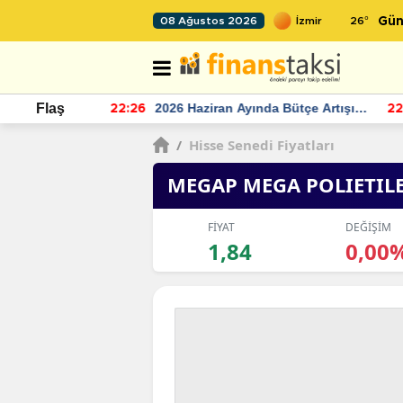
26
°
08 Ağustos 2026
Gün
r seviyesinin
2026 Haziran Ayında Bütçe Artışı
Flaş
22:26
22
Yaşandı
/
Hisse Senedi Fiyatları
MEGAP MEGA POLIETIL
FİYAT
DEĞİŞİM
1,84
0,00