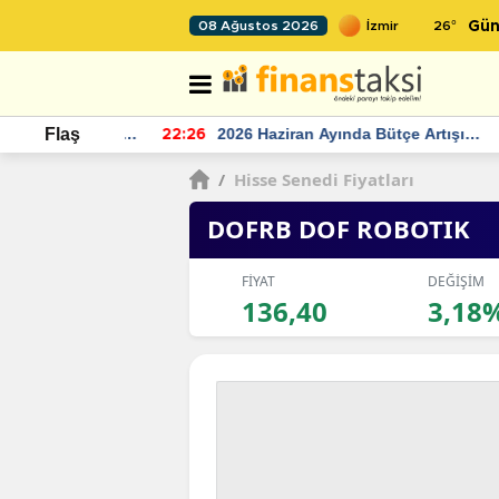
26
°
08 Ağustos 2026
Gün
r seviyesinin
2026 Haziran Ayında Bütçe Artışı
Flaş
22:26
22
Yaşandı
/
Hisse Senedi Fiyatları
DOFRB DOF ROBOTIK
FİYAT
DEĞİŞİM
136,40
3,18