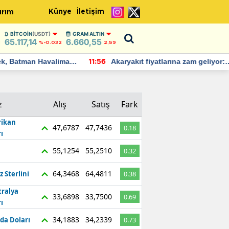
Künye
İletişim
ırım
BITCOIN
(USDT)
GRAM ALTIN
65.117,14
6.660,55
8
%-0.032
2,59
Batman Havalimanı
Akaryakıt fiyatlarına zam geliyor:
11:56
 açıklamalarda
Yeni tarih açıklandı
z
Alış
Satış
Fark
ikan
47,6787
47,7436
0.18
ı
55,1254
55,2510
0.32
64,3468
64,4811
z Sterlini
0.38
tralya
33,6898
33,7500
0.69
ı
34,1883
34,2339
da Doları
0.73