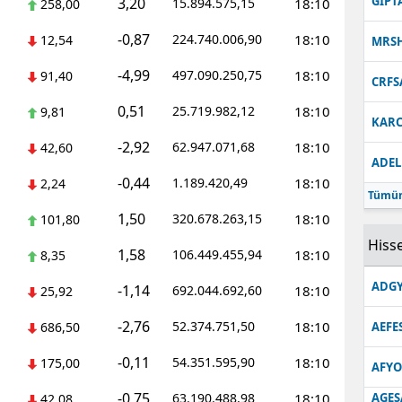
GIPT
3,20
15.894.575,15
18:10
258,00
-0,87
224.740.006,90
18:10
12,54
MRS
-4,99
497.090.250,75
18:10
91,40
CRFS
0,51
25.719.982,12
18:10
9,81
KARC
-2,92
62.947.071,68
18:10
42,60
ADEL
-0,44
1.189.420,49
18:10
2,24
Tümün
1,50
320.678.263,15
18:10
101,80
Hisse
1,58
106.449.455,94
18:10
8,35
ADGY
-1,14
692.044.692,60
18:10
25,92
-2,76
52.374.751,50
18:10
686,50
AEFE
-0,11
54.351.595,90
18:10
175,00
AFYO
-0,75
63.190.488,98
18:10
AGES
42,08