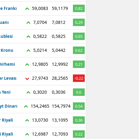
59,0083
59,1179
re Frankı
0.82
7,0704
7,0812
Yuanı
0.29
0,5822
0,5825
ublesi
0.65
5,0214
5,0442
ç Kronu
0.62
12,9805
12,9992
Dirhemi
0.21
27,9743
28,2565
r Levası
-0.22
0,3020
0,3036
 Yeni
0.6
154,2465
154,7974
yt Dinarı
0.54
13,0730
13,1095
 Riyali
0.36
12,6987
12,7093
 Riyali
0.22