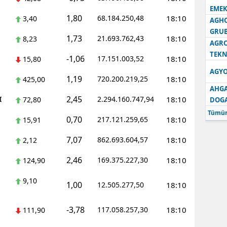
EMEK
1,80
68.184.250,48
18:10
3,40
AGH
GRU
1,73
21.693.762,43
18:10
8,23
AGRO
TEKN
-1,06
17.151.003,52
18:10
15,80
AGYO
1,19
720.200.219,25
18:10
425,00
AHGA
2,45
I
2.294.160.747,94
18:10
72,80
DOG
Tümün
0,70
217.121.259,65
18:10
15,91
7,07
862.693.604,57
18:10
2,12
2,46
169.375.227,30
18:10
124,90
9,10
1,00
12.505.277,50
18:10
-3,78
117.058.257,30
18:10
111,90