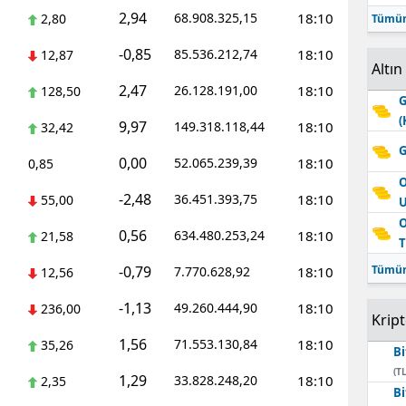
2,94
68.908.325,15
18:10
2,80
Tümün
-0,85
85.536.212,74
18:10
12,87
Altın
2,47
26.128.191,00
18:10
128,50
G
(
9,97
149.318.118,44
18:10
32,42
G
0,00
52.065.239,39
18:10
0,85
O
-2,48
36.451.393,75
18:10
55,00
O
0,56
634.480.253,24
18:10
21,58
T
-0,79
Tümün
7.770.628,92
18:10
12,56
-1,13
49.260.444,90
18:10
236,00
Krip
1,56
71.553.130,84
18:10
35,26
Bi
(TL
1,29
33.828.248,20
18:10
2,35
Bi