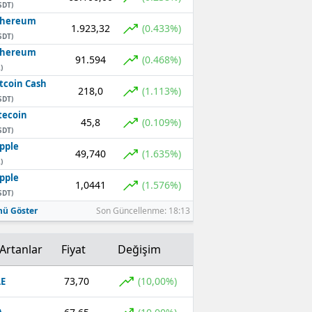
SDT)
thereum
1.923,32
(0.433%)
SDT)
thereum
91.594
(0.468%)
)
tcoin Cash
218,0
(1.113%)
SDT)
tecoin
45,8
(0.109%)
SDT)
pple
49,740
(1.635%)
)
pple
1,0441
(1.576%)
SDT)
ü Göster
Son Güncellenme: 18:13
Artanlar
Fiyat
Değişim
73,70
(10,00%)
E