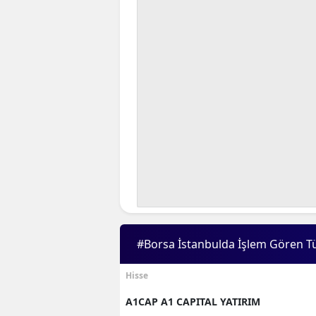
#Borsa İstanbulda İşlem Gören T
Hisse
A1CAP A1 CAPITAL YATIRIM