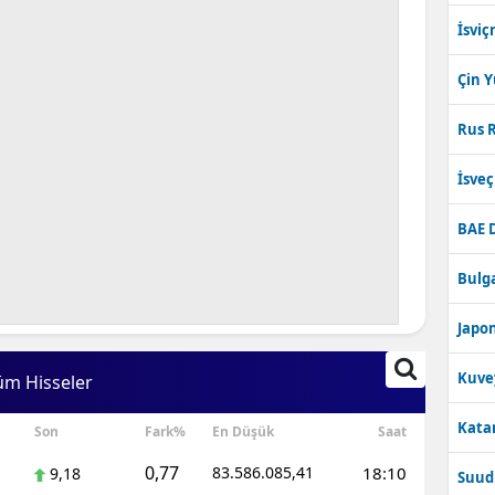
İsviç
Çin 
Rus R
İsve
BAE 
Bulga
Japon
Kuve
üm Hisseler
Katar
Son
Fark%
En Düşük
Saat
0,77
83.586.085,41
18:10
9,18
Suudi