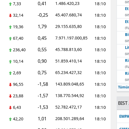
(U
0,41
1.486.420,23
18:10
7,33
E
-0,25
45.407.680,74
18:10
32,14
(U
E
1,79
29.155.635,80
18:10
19,36
(TL
Bi
0,45
7.971.197.000,85
18:10
67,40
(U
Li
0,55
45.788.813,60
18:10
236,40
(U
0,90
Ri
51.859.410,14
18:10
10,14
(TL
0,75
65.234.427,32
18:10
2,69
Ri
(U
-1,58
143.809.048,65
18:10
96,55
Tümün
-1,57
138.770.544,92
18:10
23,88
BIST 
-1,53
52.782.472,17
18:10
6,43
EMPA
1,01
208.501.289,64
18:10
42,20