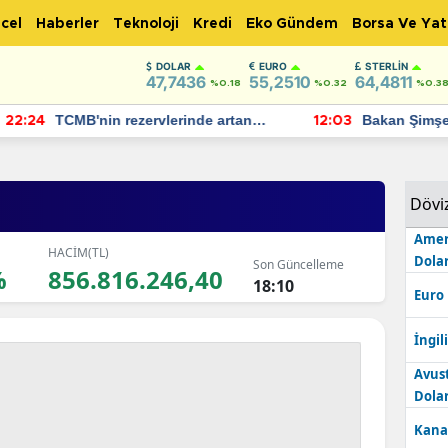
cel
Haberler
Teknoloji
Kredi
Eko Gündem
Borsa Ve Yat
DOLAR
EURO
STERLIN
47,7436
55,2510
64,4811
%0.18
%0.32
%0.3
TCMB'nin rezervlerinde artan
Bakan Şimşek, 
:24
12:03
momentum devam ediyor
için umut verici
bulundu
Dövi
Amer
HACİM(TL)
Dolar
Son Güncelleme
%
856.816.246,40
18:10
Euro
İngili
Avus
Dolar
Kana