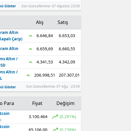
ü Göster
Son Güncellenme: 07 Ağustos 23:50
Alış
Satış
ram Altın
6.653,03
6.646,84
Kapalı Çarşı)
6.660,55
6.659,69
ram Altın
ns Altın /
4.342,09
4.341,53
USD
ns Altın /
207.307,01
206.998,51
L
Son Güncellenme: 07 Ağu - 23:59
ü Göster
to Para
Fiyat
Değişim
tcoin
3.100.464
(0.291%)
)
tcoin
65.106,00
(0.238%)