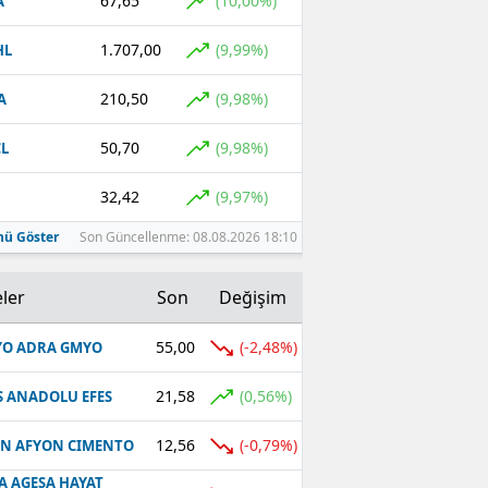
67,65
(10,00%)
A
1.707,00
(9,99%)
HL
210,50
(9,98%)
A
50,70
(9,98%)
L
32,42
(9,97%)
ü Göster
Son Güncellenme: 08.08.2026 18:10
ler
Son
Değişim
55,00
(-2,48%)
O ADRA GMYO
21,58
(0,56%)
S ANADOLU EFES
12,56
(-0,79%)
N AFYON CIMENTO
A AGESA HAYAT