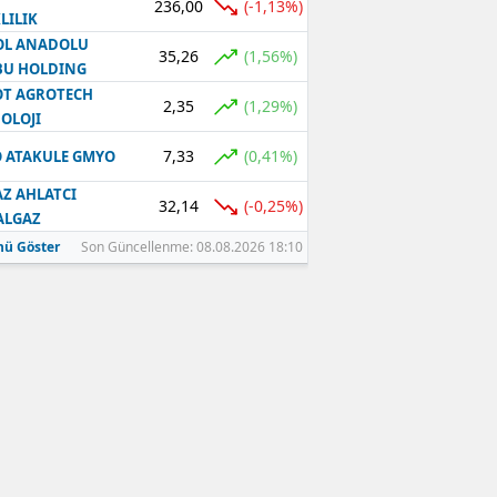
236,00
(-1,13%)
LILIK
OL ANADOLU
35,26
(1,56%)
BU HOLDING
T AGROTECH
2,35
(1,29%)
OLOJI
7,33
(0,41%)
 ATAKULE GMYO
Z AHLATCI
32,14
(-0,25%)
ALGAZ
ü Göster
Son Güncellenme: 08.08.2026 18:10