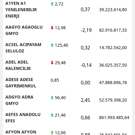
A1YEN A1
2,72
0,37
YENILENEBILIR
39.223.614,80
ENERJI
AAGYO AGAOGLU
12,98
-2,19
82.916.817,33
GMYO
ACSEL ACIPAYAM
125,40
0,32
14.782.542,00
SELULOZ
ADEL ADEL
29,48
-0,14
36.025.357,50
KALEMCILIK
ADESE ADESE
0,85
0,00
47.888.896,78
GAYRIMENKUL
ADGYO ADRA
56,40
2,45
52.579.398,20
GMYO
AEFES ANADOLU
21,46
0,66
861.993.485,64
EFES
AFYON AFYON
12,66
0,88
25.842.691,94