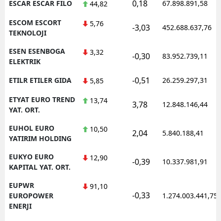
0,18
ESCAR ESCAR FILO
67.898.891,58
44,82
ESCOM ESCORT
5,76
-3,03
452.688.637,76
TEKNOLOJI
ESEN ESENBOGA
3,32
-0,30
83.952.739,11
ELEKTRIK
-0,51
ETILR ETILER GIDA
26.259.297,31
5,85
ETYAT EURO TREND
13,74
3,78
12.848.146,44
YAT. ORT.
EUHOL EURO
10,50
2,04
5.840.188,41
YATIRIM HOLDING
EUKYO EURO
12,90
-0,39
10.337.981,91
KAPITAL YAT. ORT.
EUPWR
91,10
-0,33
EUROPOWER
1.274.003.441,75
ENERJI