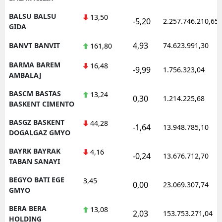
BALSU BALSU
13,50
-5,20
2.257.746.210,65
GIDA
4,93
BANVT BANVIT
74.623.991,30
161,80
BARMA BAREM
16,48
-9,99
1.756.323,04
AMBALAJ
BASCM BASTAS
13,24
0,30
1.214.225,68
BASKENT CIMENTO
BASGZ BASKENT
44,28
-1,64
13.948.785,10
DOGALGAZ GMYO
BAYRK BAYRAK
4,16
-0,24
13.676.712,70
TABAN SANAYI
BEGYO BATI EGE
3,45
0,00
23.069.307,74
GMYO
BERA BERA
13,08
2,03
153.753.271,04
HOLDING