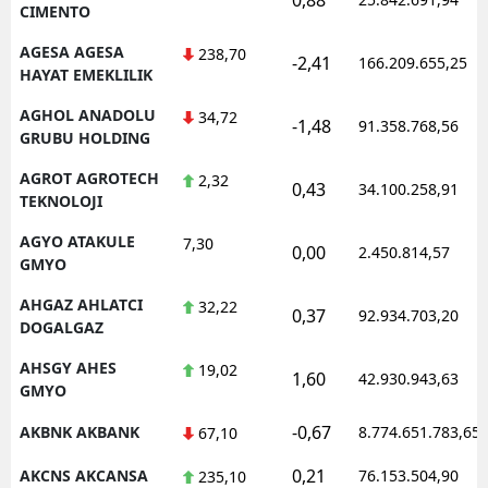
CIMENTO
AGESA AGESA
238,70
-2,41
166.209.655,25
HAYAT EMEKLILIK
AGHOL ANADOLU
34,72
-1,48
91.358.768,56
GRUBU HOLDING
AGROT AGROTECH
2,32
0,43
34.100.258,91
TEKNOLOJI
AGYO ATAKULE
7,30
0,00
2.450.814,57
GMYO
AHGAZ AHLATCI
32,22
0,37
92.934.703,20
DOGALGAZ
AHSGY AHES
19,02
1,60
42.930.943,63
GMYO
-0,67
AKBNK AKBANK
8.774.651.783,65
67,10
0,21
AKCNS AKCANSA
76.153.504,90
235,10