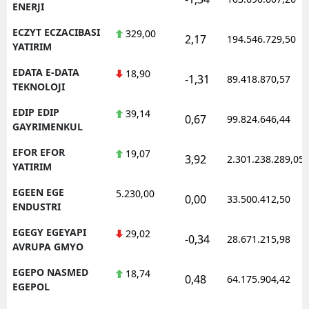
ENERJI
ECZYT ECZACIBASI
329,00
2,17
194.546.729,50
YATIRIM
EDATA E-DATA
18,90
-1,31
89.418.870,57
TEKNOLOJI
EDIP EDIP
39,14
0,67
99.824.646,44
GAYRIMENKUL
EFOR EFOR
19,07
3,92
2.301.238.289,05
YATIRIM
EGEEN EGE
5.230,00
0,00
33.500.412,50
ENDUSTRI
EGEGY EGEYAPI
29,02
-0,34
28.671.215,98
AVRUPA GMYO
EGEPO NASMED
18,74
0,48
64.175.904,42
EGEPOL