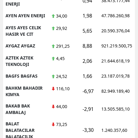
0,94
38.473.177,44
ENERJI
1,98
AYEN AYEN ENERJI
47.786.260,98
34,00
AYES AYES CELIK
29,92
5,65
20.590.376,04
HASIR VE CIT
8,88
AYGAZ AYGAZ
921.219.500,75
291,25
AZTEK AZTEK
4,45
2,06
21.644.618,19
TEKNOLOJI
1,66
BAGFS BAGFAS
23.187.019,78
24,52
BAHKM BAHADIR
116,10
-6,97
82.949.189,40
KIMYA
BAKAB BAK
44,00
-2,91
13.505.585,10
AMBALAJ
BALAT
73,25
-3,30
BALATACILAR
1.240.357,60
BALATACILIK