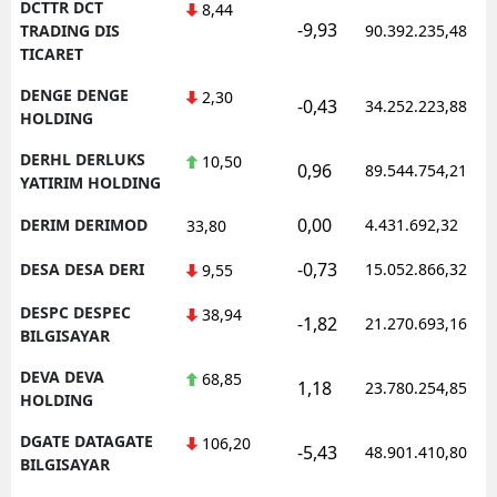
DCTTR DCT
8,44
-9,93
TRADING DIS
90.392.235,48
TICARET
DENGE DENGE
2,30
-0,43
34.252.223,88
HOLDING
DERHL DERLUKS
10,50
0,96
89.544.754,21
YATIRIM HOLDING
0,00
DERIM DERIMOD
4.431.692,32
33,80
-0,73
DESA DESA DERI
15.052.866,32
9,55
DESPC DESPEC
38,94
-1,82
21.270.693,16
BILGISAYAR
DEVA DEVA
68,85
1,18
23.780.254,85
HOLDING
DGATE DATAGATE
106,20
-5,43
48.901.410,80
BILGISAYAR