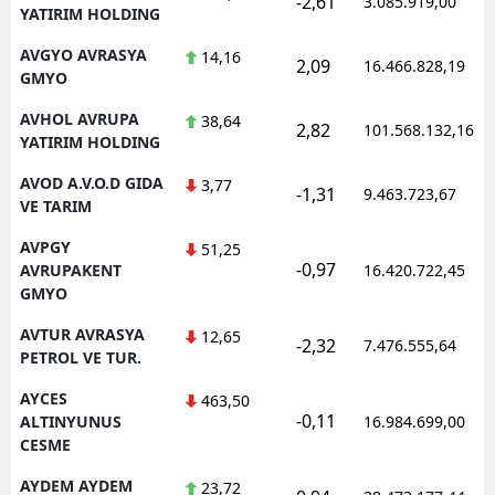
-2,61
3.085.919,00
YATIRIM HOLDING
AVGYO AVRASYA
14,16
2,09
16.466.828,19
GMYO
AVHOL AVRUPA
38,64
2,82
101.568.132,16
YATIRIM HOLDING
AVOD A.V.O.D GIDA
3,77
-1,31
9.463.723,67
VE TARIM
AVPGY
51,25
-0,97
AVRUPAKENT
16.420.722,45
GMYO
AVTUR AVRASYA
12,65
-2,32
7.476.555,64
PETROL VE TUR.
AYCES
463,50
-0,11
ALTINYUNUS
16.984.699,00
CESME
AYDEM AYDEM
23,72