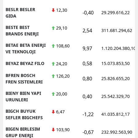
BESLR BESLER
12,30
-0,40
29.299.616,22
GIDA
BESTE BEST
29,10
2,54
311.681.294,62
BRANDS ENERJI
BETAE BETA ENERJI
108,60
9,97
1.120.204.380,10
VE TEKNOLOJI
0,58
BEYAZ BEYAZ FILO
15.073.853,50
24,20
BFREN BOSCH
126,20
0,80
25.826.655,20
FREN SISTEMLERI
BIENY BIEN YAPI
20,00
0,40
25.542.329,70
URUNLERI
BIGCH BUYUK
6,47
-1,22
41.035.812,17
SEFLER BIGCHEFS
BIGEN BIRLESIM
103,90
-0,67
232.992.563,90
GRUP ENERJI