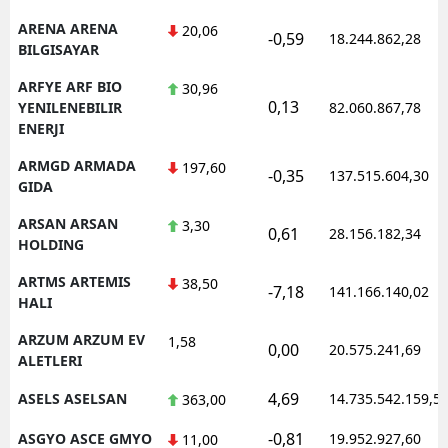
ARENA ARENA
20,06
-0,59
18.244.862,28
BILGISAYAR
ARFYE ARF BIO
30,96
0,13
YENILENEBILIR
82.060.867,78
ENERJI
ARMGD ARMADA
197,60
-0,35
137.515.604,30
GIDA
ARSAN ARSAN
3,30
0,61
28.156.182,34
HOLDING
ARTMS ARTEMIS
38,50
-7,18
141.166.140,02
HALI
ARZUM ARZUM EV
1,58
0,00
20.575.241,69
ALETLERI
4,69
ASELS ASELSAN
14.735.542.159,5
363,00
-0,81
ASGYO ASCE GMYO
19.952.927,60
11,00