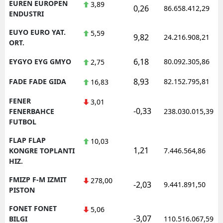
EUREN EUROPEN
3,89
0,26
86.658.412,29
ENDUSTRI
EUYO EURO YAT.
5,59
9,82
24.216.908,21
ORT.
6,18
EYGYO EYG GMYO
80.092.305,86
2,75
8,93
FADE FADE GIDA
82.152.795,81
16,83
FENER
3,01
-0,33
FENERBAHCE
238.030.015,39
FUTBOL
FLAP FLAP
10,03
1,21
KONGRE TOPLANTI
7.446.564,86
HIZ.
FMIZP F-M IZMIT
278,00
-2,03
9.441.891,50
PISTON
FONET FONET
5,06
-3,07
BILGI
110.516.067,59