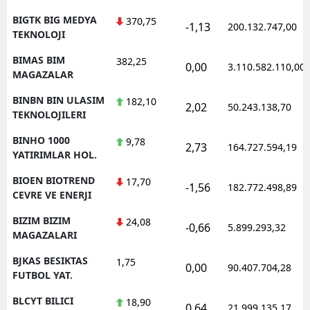
BIGTK BIG MEDYA
370,75
-1,13
200.132.747,00
TEKNOLOJI
BIMAS BIM
382,25
0,00
3.110.582.110,00
MAGAZALAR
BINBN BIN ULASIM
182,10
2,02
50.243.138,70
TEKNOLOJILERI
BINHO 1000
9,78
2,73
164.727.594,19
YATIRIMLAR HOL.
BIOEN BIOTREND
17,70
-1,56
182.772.498,89
CEVRE VE ENERJI
BIZIM BIZIM
24,08
-0,66
5.899.293,32
MAGAZALARI
BJKAS BESIKTAS
1,75
0,00
90.407.704,28
FUTBOL YAT.
BLCYT BILICI
18,90
0,64
21.999.135,17