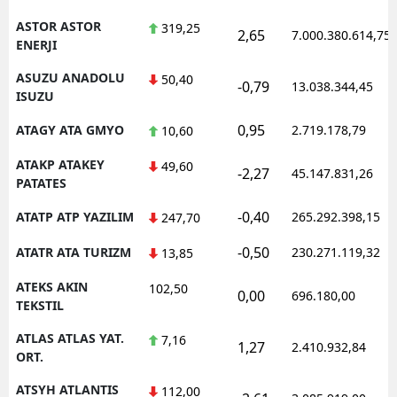
ASTOR ASTOR
319,25
2,65
7.000.380.614,75
ENERJI
ASUZU ANADOLU
50,40
-0,79
13.038.344,45
ISUZU
0,95
ATAGY ATA GMYO
2.719.178,79
10,60
ATAKP ATAKEY
49,60
-2,27
45.147.831,26
PATATES
-0,40
ATATP ATP YAZILIM
265.292.398,15
247,70
-0,50
ATATR ATA TURIZM
230.271.119,32
13,85
ATEKS AKIN
102,50
0,00
696.180,00
TEKSTIL
ATLAS ATLAS YAT.
7,16
1,27
2.410.932,84
ORT.
ATSYH ATLANTIS
112,00