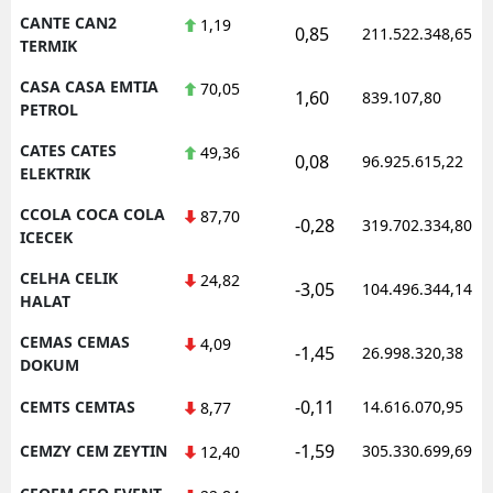
CANTE CAN2
1,19
0,85
211.522.348,65
TERMIK
CASA CASA EMTIA
70,05
1,60
839.107,80
PETROL
CATES CATES
49,36
0,08
96.925.615,22
ELEKTRIK
CCOLA COCA COLA
87,70
-0,28
319.702.334,80
ICECEK
CELHA CELIK
24,82
-3,05
104.496.344,14
HALAT
CEMAS CEMAS
4,09
-1,45
26.998.320,38
DOKUM
-0,11
CEMTS CEMTAS
14.616.070,95
8,77
-1,59
CEMZY CEM ZEYTIN
305.330.699,69
12,40