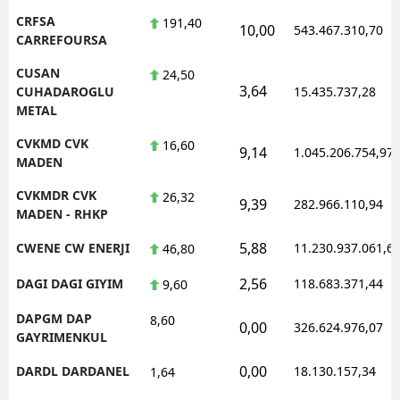
CRFSA
191,40
10,00
543.467.310,70
CARREFOURSA
CUSAN
24,50
3,64
CUHADAROGLU
15.435.737,28
METAL
CVKMD CVK
16,60
9,14
1.045.206.754,97
MADEN
CVKMDR CVK
26,32
9,39
282.966.110,94
MADEN - RHKP
5,88
CWENE CW ENERJI
11.230.937.061,6
46,80
2,56
DAGI DAGI GIYIM
118.683.371,44
9,60
DAPGM DAP
8,60
0,00
326.624.976,07
GAYRIMENKUL
0,00
DARDL DARDANEL
18.130.157,34
1,64