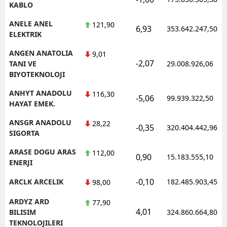
KABLO
ANELE ANEL
121,90
6,93
353.642.247,50
ELEKTRIK
ANGEN ANATOLIA
9,01
-2,07
TANI VE
29.008.926,06
BIYOTEKNOLOJI
ANHYT ANADOLU
116,30
-5,06
99.939.322,50
HAYAT EMEK.
ANSGR ANADOLU
28,22
-0,35
320.404.442,96
SIGORTA
ARASE DOGU ARAS
112,00
0,90
15.183.555,10
ENERJI
-0,10
ARCLK ARCELIK
182.485.903,45
98,00
ARDYZ ARD
77,90
4,01
BILISIM
324.860.664,80
TEKNOLOJILERI