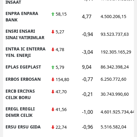
INSAAT
ENPRA ENPARA
58,15
4,77
4.500.206,15
BANK
ENSRI ENSARI
5,27
-0,94
93.523.737,63
SINAI YATIRIMLAR
ENTRA IC ENTERRA
4,78
-3,04
192.305.165,29
YEN. ENERJI
9,04
EPLAS EGEPLAST
86.342.398,24
5,79
-0,77
ERBOS ERBOSAN
6.250.772,60
154,80
ERCB ERCIYAS
47,70
-0,21
30.743.990,60
CELIK BORU
EREGL EREGLI
41,56
-1,00
4.601.925.734,44
DEMIR CELIK
-0,96
ERSU ERSU GIDA
5.516.582,04
22,74