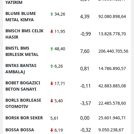
YATIRIM
BLUME BLUME
34,26
4,39
92.080.898,64
METAL KIMYA
BMSCH BMS CELIK
11,95
-0,99
13.828.778,70
HASIR
BMSTL BMS
48,40
7,60
206.440.705,56
BIRLESIK METAL
BNTAS BANTAS
6,26
0,81
14.786.890,57
AMBALAJ
BOBET BOGAZICI
17,71
-0,11
42.883.885,08
BETON SANAYI
BORLS BORLEASE
5,40
-3,57
22.485.578,60
OTOMOTIV
0,00
BORSK BOR SEKER
25.601.940,71
5,61
-0,32
BOSSA BOSSA
9.050.238,67
6,19