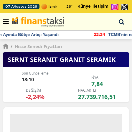
Künye
İletişim
07 Ağustos 2026
26
°
TCMB'nin rezervlerinde artan momentum devam ediyor
22:24
/
Hisse Senedi Fiyatları
SERNT SERANIT GRANIT SERAMIK
Son Güncelleme
FİYAT
18:10
7,84
DEĞİŞİM
HACİM(TL)
-2,24%
27.739.716,51