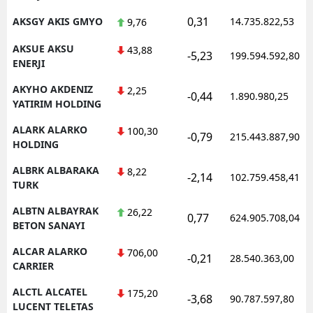
0,31
AKSGY AKIS GMYO
14.735.822,53
9,76
AKSUE AKSU
43,88
-5,23
199.594.592,80
ENERJI
AKYHO AKDENIZ
2,25
-0,44
1.890.980,25
YATIRIM HOLDING
ALARK ALARKO
100,30
-0,79
215.443.887,90
HOLDING
ALBRK ALBARAKA
8,22
-2,14
102.759.458,41
TURK
ALBTN ALBAYRAK
26,22
0,77
624.905.708,04
BETON SANAYI
ALCAR ALARKO
706,00
-0,21
28.540.363,00
CARRIER
ALCTL ALCATEL
175,20
-3,68
90.787.597,80
LUCENT TELETAS