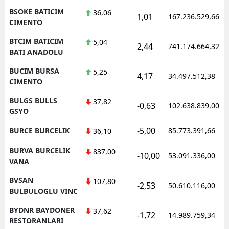
BSOKE BATICIM
36,06
1,01
167.236.529,66
CIMENTO
BTCIM BATICIM
5,04
2,44
741.174.664,32
BATI ANADOLU
BUCIM BURSA
5,25
4,17
34.497.512,38
CIMENTO
BULGS BULLS
37,82
-0,63
102.638.839,00
GSYO
-5,00
BURCE BURCELIK
85.773.391,66
36,10
BURVA BURCELIK
837,00
-10,00
53.091.336,00
VANA
BVSAN
107,80
-2,53
50.610.116,00
BULBULOGLU VINC
BYDNR BAYDONER
37,62
-1,72
14.989.759,34
RESTORANLARI