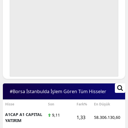
#Borsa İstanbulda İşlem Gören Tüm Hisseler
Hisse
Son
Fark%
En Düşük
A1CAP A1 CAPITAL
9,11
1,33
58.306.130,60
YATIRIM