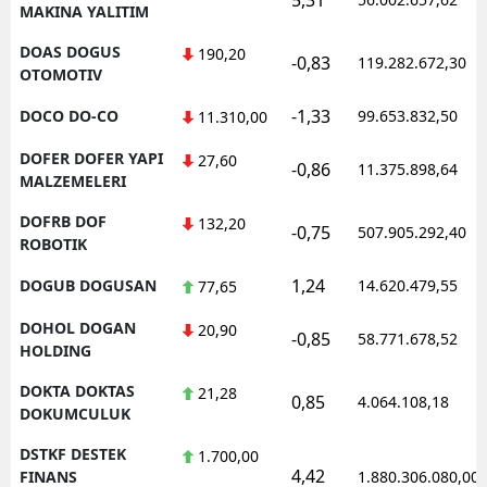
MAKINA YALITIM
DOAS DOGUS
190,20
-0,83
119.282.672,30
OTOMOTIV
-1,33
DOCO DO-CO
99.653.832,50
11.310,00
DOFER DOFER YAPI
27,60
-0,86
11.375.898,64
MALZEMELERI
DOFRB DOF
132,20
-0,75
507.905.292,40
ROBOTIK
1,24
DOGUB DOGUSAN
14.620.479,55
77,65
DOHOL DOGAN
20,90
-0,85
58.771.678,52
HOLDING
DOKTA DOKTAS
21,28
0,85
4.064.108,18
DOKUMCULUK
DSTKF DESTEK
1.700,00
4,42
FINANS
1.880.306.080,00