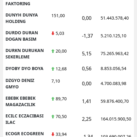
FAKTORING
DUNYH DUNYA
151,00
0,00
51.443.578,40
HOLDING
DURDO DURAN
5,03
-1,37
5.210.125,10
DOGAN BASIM
DURKN DURUKAN
20,00
5,15
75.265.963,42
SEKERLEME
0,56
DYOBY DYO BOYA
8.853.056,54
12,68
DZGYO DENIZ
7,10
0,00
4.700.083,98
GMYO
EBEBK EBEBEK
89,70
1,41
59.876.400,70
MAGAZACILIK
ECILC ECZACIBASI
70,50
2,25
164.015.900,50
ILAC
ECOGR ECOGREEN
33,94
-1,34
103.690.007,26