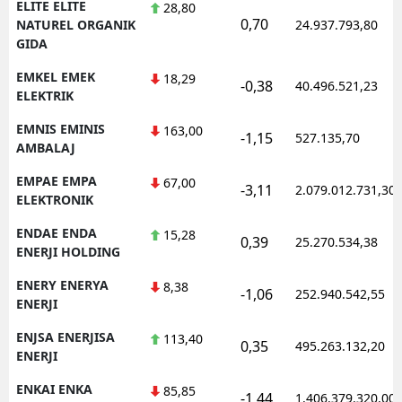
ELITE ELITE
28,80
0,70
NATUREL ORGANIK
24.937.793,80
GIDA
EMKEL EMEK
18,29
-0,38
40.496.521,23
ELEKTRIK
EMNIS EMINIS
163,00
-1,15
527.135,70
AMBALAJ
EMPAE EMPA
67,00
-3,11
2.079.012.731,30
ELEKTRONIK
ENDAE ENDA
15,28
0,39
25.270.534,38
ENERJI HOLDING
ENERY ENERYA
8,38
-1,06
252.940.542,55
ENERJI
ENJSA ENERJISA
113,40
0,35
495.263.132,20
ENERJI
ENKAI ENKA
85,85
-1,44
1.406.379.320,00