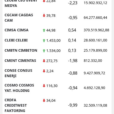
CEOEM CEO EVENT
22,84
-2,23
15.902.932,12
MEDYA
CGCAM CAGDAS
39,78
-0,95
64.277.660,44
CAM
0,54
CIMSA CIMSA
370.519.962,88
44,98
0,14
CLEBI CELEBI
28.600.161,00
1.453,00
0,13
CMBTN CIMBETON
25.179.899,00
1.534,00
-1,98
CMENT CIMENTAS
812.332,00
272,75
CONSE CONSUS
2,24
-0,88
9.427.909,72
ENERJI
COSMO COSMOS
116,30
-0,94
4.692.128,90
YAT. HOLDING
CRDFA
34,04
-9,99
CREDITWEST
32.509.119,08
FAKTORING