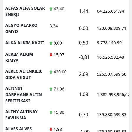
ALFAS ALFA SOLAR
42,40
1,44
64.226.651,94
ENERJI
ALGYO ALARKO
3,34
0,00
120.008.309,71
GMYO
0,50
ALKA ALKIM KAGIT
9.778.140,99
8,09
ALKIM ALKIM
15,97
-0,81
16.525.582,48
KIMYA
ALKLC ALTINKILIC
420,00
2,69
526.507.599,50
GIDA VE SUT
ALTINS1
71,06
1,08
DARPHANE ALTIN
1.382.998.966,67
SERTIFIKASI
ALTNY ALTINAY
15,80
0,70
139.880.639,33
SAVUNMA
ALVES ALVES
1,98
-1,00
175.850.365,38