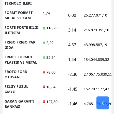
TEKNOLOJILERI
FORMT FORMET
1,74
0,00
26.277.071,10
METAL VE CAM
FORTE FORTE BILGI
118,20
3,14
216.879.351,10
ILETISIM
FRIGO FRIGO PAK
2,29
4,57
43.998.587,19
GIDA
FRMPL FORMUL
35,24
1,44
134.044.839,52
PLASTIK VE METAL
FROTO FORD
78,60
-2,30
2.106.175.039,55
OTOSAN
FZLGY FUZUL
10,84
-1,45
152.707.172,43
GMYO
GARAN GARANTI
127,80
-1,46
4.765.179.127,80
BANKASI