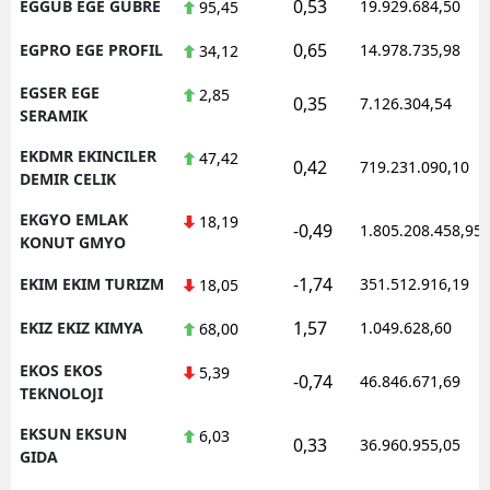
0,53
EGGUB EGE GUBRE
19.929.684,50
95,45
0,65
EGPRO EGE PROFIL
14.978.735,98
34,12
EGSER EGE
2,85
0,35
7.126.304,54
SERAMIK
EKDMR EKINCILER
47,42
0,42
719.231.090,10
DEMIR CELIK
EKGYO EMLAK
18,19
-0,49
1.805.208.458,95
KONUT GMYO
-1,74
EKIM EKIM TURIZM
351.512.916,19
18,05
1,57
EKIZ EKIZ KIMYA
1.049.628,60
68,00
EKOS EKOS
5,39
-0,74
46.846.671,69
TEKNOLOJI
EKSUN EKSUN
6,03
0,33
36.960.955,05
GIDA