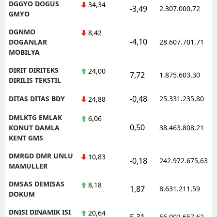
DGGYO DOGUS
34,34
-3,49
2.307.000,72
GMYO
DGNMO
8,42
-4,10
DOGANLAR
28.607.701,71
MOBILYA
DIRIT DIRITEKS
24,00
7,72
1.875.603,30
DIRILIS TEKSTIL
-0,48
DITAS DITAS BDY
25.331.235,80
24,88
DMLKTG EMLAK
6,06
0,50
KONUT DAMLA
38.463.808,21
KENT GMS
DMRGD DMR UNLU
10,83
-0,18
242.972.675,63
MAMULLER
DMSAS DEMISAS
8,18
1,87
8.631.211,59
DOKUM
DNISI DINAMIK ISI
20,64
5,31
56.002.657,62