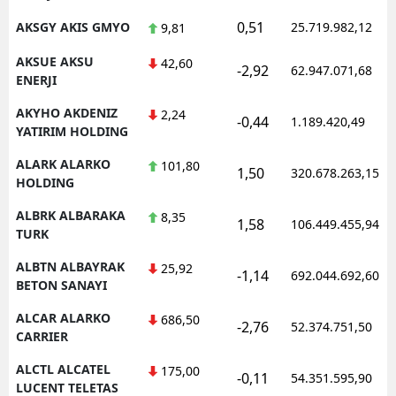
0,51
AKSGY AKIS GMYO
25.719.982,12
9,81
AKSUE AKSU
42,60
-2,92
62.947.071,68
ENERJI
AKYHO AKDENIZ
2,24
-0,44
1.189.420,49
YATIRIM HOLDING
ALARK ALARKO
101,80
1,50
320.678.263,15
HOLDING
ALBRK ALBARAKA
8,35
1,58
106.449.455,94
TURK
ALBTN ALBAYRAK
25,92
-1,14
692.044.692,60
BETON SANAYI
ALCAR ALARKO
686,50
-2,76
52.374.751,50
CARRIER
ALCTL ALCATEL
175,00
-0,11
54.351.595,90
LUCENT TELETAS