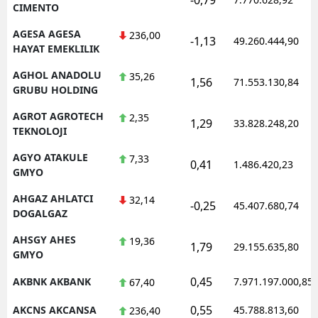
CIMENTO
AGESA AGESA
236,00
-1,13
49.260.444,90
HAYAT EMEKLILIK
AGHOL ANADOLU
35,26
1,56
71.553.130,84
GRUBU HOLDING
AGROT AGROTECH
2,35
1,29
33.828.248,20
TEKNOLOJI
AGYO ATAKULE
7,33
0,41
1.486.420,23
GMYO
AHGAZ AHLATCI
32,14
-0,25
45.407.680,74
DOGALGAZ
AHSGY AHES
19,36
1,79
29.155.635,80
GMYO
0,45
AKBNK AKBANK
7.971.197.000,85
67,40
0,55
AKCNS AKCANSA
45.788.813,60
236,40