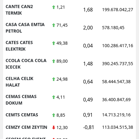
CANTE CAN2
1,21
1,68
199.678.042,27
TERMIK
CASA CASA EMTIA
71,45
2,00
578.180,45
PETROL
CATES CATES
49,38
0,04
100.286.417,16
ELEKTRIK
CCOLA COCA COLA
89,00
1,48
390.245.737,55
ICECEK
CELHA CELIK
24,98
0,64
58.444.547,38
HALAT
CEMAS CEMAS
4,11
0,49
36.400.847,69
DOKUM
0,91
CEMTS CEMTAS
14.713.219,16
8,85
-0,81
CEMZY CEM ZEYTIN
113.034.515,38
12,30