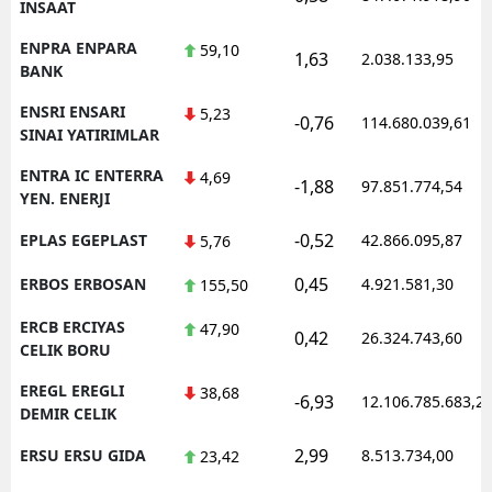
INSAAT
ENPRA ENPARA
59,10
1,63
2.038.133,95
BANK
ENSRI ENSARI
5,23
-0,76
114.680.039,61
SINAI YATIRIMLAR
ENTRA IC ENTERRA
4,69
-1,88
97.851.774,54
YEN. ENERJI
-0,52
EPLAS EGEPLAST
42.866.095,87
5,76
0,45
ERBOS ERBOSAN
4.921.581,30
155,50
ERCB ERCIYAS
47,90
0,42
26.324.743,60
CELIK BORU
EREGL EREGLI
38,68
-6,93
12.106.785.683,2
DEMIR CELIK
2,99
ERSU ERSU GIDA
8.513.734,00
23,42