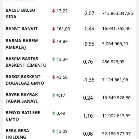
BALSU BALSU
13,22
-2,07
713.863.347,85
GIDA
-0,49
BANVT BANVIT
16.931.765,40
161,00
BARMA BAREM
14,84
-9,95
5.064.966,20
AMBALAJ
BASCM BASTAS
13,34
0,76
486.823,05
BASKENT CIMENTO
BASGZ BASKENT
43,68
-1,36
7.124.661,96
DOGALGAZ GMYO
BAYRK BAYRAK
4,17
0,24
16.349.928,80
TABAN SANAYI
BEGYO BATI EGE
3,49
1,16
11.902.813,59
GMYO
BERA BERA
13,09
0,08
52.186.577,97
HOLDING