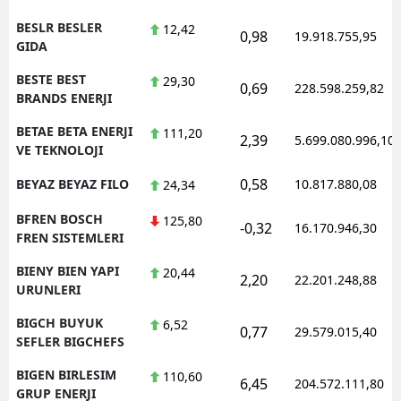
BESLR BESLER
12,42
0,98
19.918.755,95
GIDA
BESTE BEST
29,30
0,69
228.598.259,82
BRANDS ENERJI
BETAE BETA ENERJI
111,20
2,39
5.699.080.996,10
VE TEKNOLOJI
0,58
BEYAZ BEYAZ FILO
10.817.880,08
24,34
BFREN BOSCH
125,80
-0,32
16.170.946,30
FREN SISTEMLERI
BIENY BIEN YAPI
20,44
2,20
22.201.248,88
URUNLERI
BIGCH BUYUK
6,52
0,77
29.579.015,40
SEFLER BIGCHEFS
BIGEN BIRLESIM
110,60
6,45
204.572.111,80
GRUP ENERJI