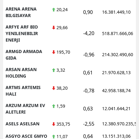
ARENA ARENA
20,24
0,90
16.381.449,10
BILGISAYAR
ARFYE ARF BIO
29,66
-4,20
YENILENEBILIR
518.871.666,06
ENERJI
ARMGD ARMADA
195,70
-0,96
214.302.490,60
GIDA
ARSAN ARSAN
3,32
0,61
21.970.628,13
HOLDING
ARTMS ARTEMIS
38,20
-0,78
42.958.188,74
HALI
ARZUM ARZUM EV
1,59
0,63
12.041.644,21
ALETLERI
-2,55
ASELS ASELSAN
12.380.970.235,5
353,75
0,64
ASGYO ASCE GMYO
13.151.313,06
11,07