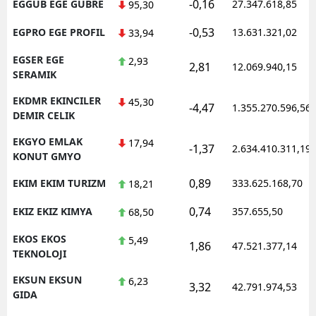
-0,16
EGGUB EGE GUBRE
27.347.618,85
95,30
-0,53
EGPRO EGE PROFIL
13.631.321,02
33,94
EGSER EGE
2,93
2,81
12.069.940,15
SERAMIK
EKDMR EKINCILER
45,30
-4,47
1.355.270.596,56
DEMIR CELIK
EKGYO EMLAK
17,94
-1,37
2.634.410.311,19
KONUT GMYO
0,89
EKIM EKIM TURIZM
333.625.168,70
18,21
0,74
EKIZ EKIZ KIMYA
357.655,50
68,50
EKOS EKOS
5,49
1,86
47.521.377,14
TEKNOLOJI
EKSUN EKSUN
6,23
3,32
42.791.974,53
GIDA