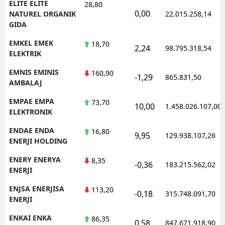
ELITE ELITE
28,80
0,00
NATUREL ORGANIK
22.015.258,14
GIDA
EMKEL EMEK
18,70
2,24
98.795.318,54
ELEKTRIK
EMNIS EMINIS
160,90
-1,29
865.831,50
AMBALAJ
EMPAE EMPA
73,70
10,00
1.458.026.107,00
ELEKTRONIK
ENDAE ENDA
16,80
9,95
129.938.107,26
ENERJI HOLDING
ENERY ENERYA
8,35
-0,36
183.215.562,02
ENERJI
ENJSA ENERJISA
113,20
-0,18
315.748.091,70
ENERJI
ENKAI ENKA
86,35
0,58
847.671.918,90