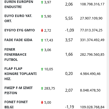
EUREN EUROPEN
3,97
2,06
108.798.316,17
ENDUSTRI
EUYO EURO YAT.
5,90
5,55
27.907.109,90
ORT.
-1,09
EYGYO EYG GMYO
77.013.374,25
2,72
3,57
FADE FADE GIDA
331.374.492,49
17,43
FENER
3,06
1,66
FENERBAHCE
282.796.560,85
FUTBOL
FLAP FLAP
10,05
0,20
KONGRE TOPLANTI
4.984.490,46
HIZ.
FMIZP F-M IZMIT
283,75
2,07
8.048.478,50
PISTON
FONET FONET
5,00
-1,19
BILGI
109.028.768,84