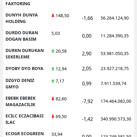
FAKTORING
DUNYH DUNYA
148,50
-1,66
56.264.124,90
HOLDING
DURDO DURAN
5,03
0,00
11.284.390,35
DOGAN BASIM
DURKN DURUKAN
20,58
2,90
53.981.050,35
SEKERLEME
2,05
DYOBY DYO BOYA
23.927.218,75
12,94
DZGYO DENIZ
7,17
0,99
7.911.539,74
GMYO
EBEBK EBEBEK
82,60
-7,92
174.464.082,00
MAGAZACILIK
ECILC ECZACIBASI
69,50
-1,42
340.990.573,30
ILAC
ECOGR ECOGREEN
33,94
0,00
123.749.581,50