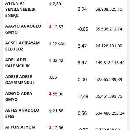
A1YEN A1
2,80
2,94
YENILENEBILIR
68.908.325,15
ENERJI
AAGYO AGAOGLU
12,87
-0,85
85.536.212,74
GMYO
ACSEL ACIPAYAM
128,50
2,47
26.128.191,00
SELULOZ
ADEL ADEL
32,42
9,97
149.318.118,44
KALEMCILIK
ADESE ADESE
0,85
0,00
52.065.239,39
GAYRIMENKUL
ADGYO ADRA
55,00
-2,48
36.451.393,75
GMYO
AEFES ANADOLU
21,58
0,56
634.480.253,24
EFES
AFYON AFYON
12,56
-0,79
7.770.628,92