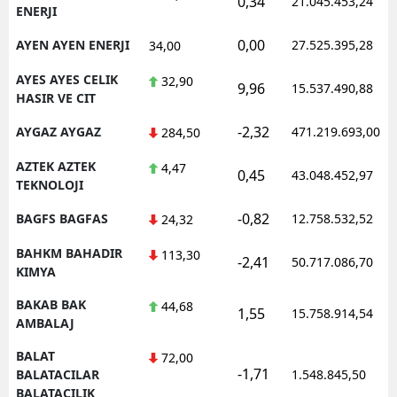
0,34
21.045.453,24
ENERJI
0,00
AYEN AYEN ENERJI
27.525.395,28
34,00
AYES AYES CELIK
32,90
9,96
15.537.490,88
HASIR VE CIT
-2,32
AYGAZ AYGAZ
471.219.693,00
284,50
AZTEK AZTEK
4,47
0,45
43.048.452,97
TEKNOLOJI
-0,82
BAGFS BAGFAS
12.758.532,52
24,32
BAHKM BAHADIR
113,30
-2,41
50.717.086,70
KIMYA
BAKAB BAK
44,68
1,55
15.758.914,54
AMBALAJ
BALAT
72,00
-1,71
BALATACILAR
1.548.845,50
BALATACILIK