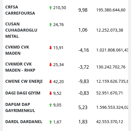
CRFSA
210,50
9,98
195.380.644,60
CARREFOURSA
CUSAN
24,76
1,06
CUHADAROGLU
12.252.073,38
METAL
CVKMD CVK
15,91
-4,16
1.021.808.061,43
MADEN
CVKMDR CVK
25,34
-3,72
130.242.702,76
MADEN - RHKP
-9,83
CWENE CW ENERJI
12.159.626.735,6
42,20
-0,83
DAGI DAGI GIYIM
52.951.670,71
9,52
DAPGM DAP
9,05
5,23
1.596.553.324,02
GAYRIMENKUL
1,83
DARDL DARDANEL
42.553.370,12
1,67