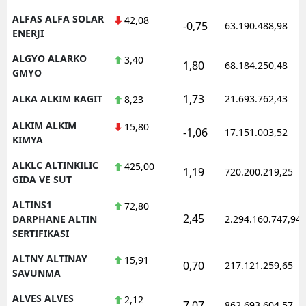
ALFAS ALFA SOLAR
42,08
-0,75
63.190.488,98
ENERJI
ALGYO ALARKO
3,40
1,80
68.184.250,48
GMYO
1,73
ALKA ALKIM KAGIT
21.693.762,43
8,23
ALKIM ALKIM
15,80
-1,06
17.151.003,52
KIMYA
ALKLC ALTINKILIC
425,00
1,19
720.200.219,25
GIDA VE SUT
ALTINS1
72,80
2,45
DARPHANE ALTIN
2.294.160.747,94
SERTIFIKASI
ALTNY ALTINAY
15,91
0,70
217.121.259,65
SAVUNMA
ALVES ALVES
2,12
7,07
862.693.604,57