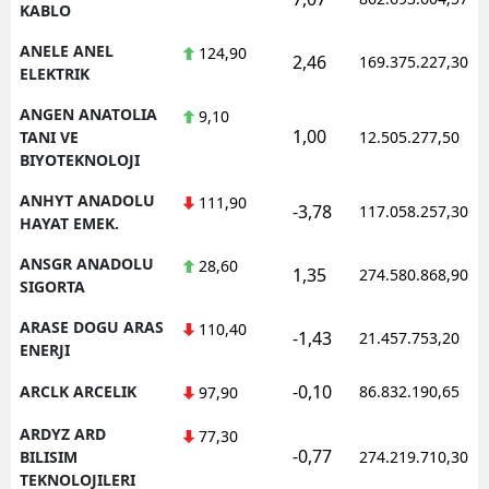
KABLO
ANELE ANEL
124,90
2,46
169.375.227,30
ELEKTRIK
ANGEN ANATOLIA
9,10
1,00
TANI VE
12.505.277,50
BIYOTEKNOLOJI
ANHYT ANADOLU
111,90
-3,78
117.058.257,30
HAYAT EMEK.
ANSGR ANADOLU
28,60
1,35
274.580.868,90
SIGORTA
ARASE DOGU ARAS
110,40
-1,43
21.457.753,20
ENERJI
-0,10
ARCLK ARCELIK
86.832.190,65
97,90
ARDYZ ARD
77,30
-0,77
BILISIM
274.219.710,30
TEKNOLOJILERI