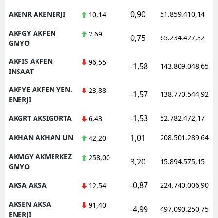
0,90
AKENR AKENERJI
51.859.410,14
10,14
AKFGY AKFEN
2,69
0,75
65.234.427,32
GMYO
AKFIS AKFEN
96,55
-1,58
143.809.048,65
INSAAT
AKFYE AKFEN YEN.
23,88
-1,57
138.770.544,92
ENERJI
-1,53
AKGRT AKSIGORTA
52.782.472,17
6,43
1,01
AKHAN AKHAN UN
208.501.289,64
42,20
AKMGY AKMERKEZ
258,00
3,20
15.894.575,15
GMYO
-0,87
AKSA AKSA
224.740.006,90
12,54
AKSEN AKSA
91,40
-4,99
497.090.250,75
ENERJI