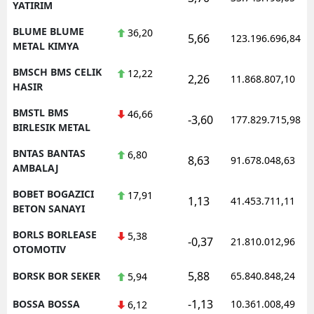
YATIRIM
BLUME BLUME
36,20
5,66
123.196.696,84
METAL KIMYA
BMSCH BMS CELIK
12,22
2,26
11.868.807,10
HASIR
BMSTL BMS
46,66
-3,60
177.829.715,98
BIRLESIK METAL
BNTAS BANTAS
6,80
8,63
91.678.048,63
AMBALAJ
BOBET BOGAZICI
17,91
1,13
41.453.711,11
BETON SANAYI
BORLS BORLEASE
5,38
-0,37
21.810.012,96
OTOMOTIV
5,88
BORSK BOR SEKER
65.840.848,24
5,94
-1,13
BOSSA BOSSA
10.361.008,49
6,12