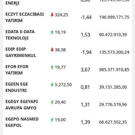
ENERJI
ECZYT ECZACIBASI
324,25
-1,44
196.999.171,75
YATIRIM
EDATA E-DATA
19,19
1,53
90.472.910,39
TEKNOLOJI
EDIP EDIP
38,38
-1,94
135.573.300,24
GAYRIMENKUL
EFOR EFOR
19,77
3,67
985.371.910,85
YATIRIM
EGEEN EGE
5.272,50
0,81
39.131.285,00
ENDUSTRI
EGEGY EGEYAPI
29,40
1,31
29.776.579,96
AVRUPA GMYO
EGEPO NASMED
19,00
1,39
66.627.502,35
EGEPOL