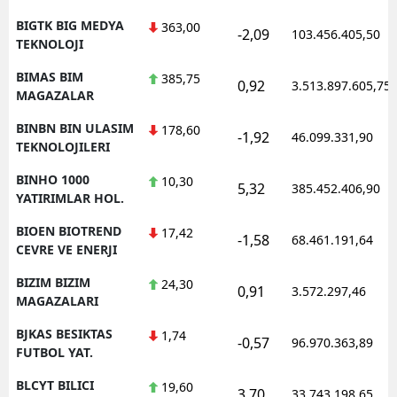
BIGTK BIG MEDYA
363,00
-2,09
103.456.405,50
TEKNOLOJI
BIMAS BIM
385,75
0,92
3.513.897.605,75
MAGAZALAR
BINBN BIN ULASIM
178,60
-1,92
46.099.331,90
TEKNOLOJILERI
BINHO 1000
10,30
5,32
385.452.406,90
YATIRIMLAR HOL.
BIOEN BIOTREND
17,42
-1,58
68.461.191,64
CEVRE VE ENERJI
BIZIM BIZIM
24,30
0,91
3.572.297,46
MAGAZALARI
BJKAS BESIKTAS
1,74
-0,57
96.970.363,89
FUTBOL YAT.
BLCYT BILICI
19,60
3,70
33.743.198,65