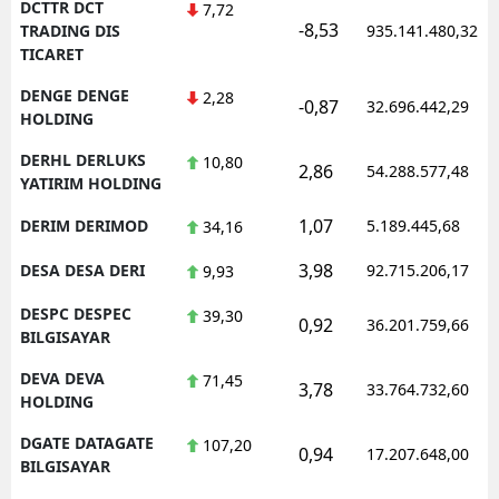
DCTTR DCT
7,72
-8,53
TRADING DIS
935.141.480,32
TICARET
DENGE DENGE
2,28
-0,87
32.696.442,29
HOLDING
DERHL DERLUKS
10,80
2,86
54.288.577,48
YATIRIM HOLDING
1,07
DERIM DERIMOD
5.189.445,68
34,16
3,98
DESA DESA DERI
92.715.206,17
9,93
DESPC DESPEC
39,30
0,92
36.201.759,66
BILGISAYAR
DEVA DEVA
71,45
3,78
33.764.732,60
HOLDING
DGATE DATAGATE
107,20
0,94
17.207.648,00
BILGISAYAR