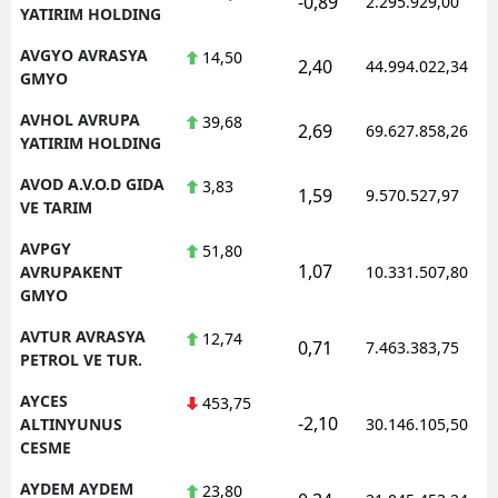
-0,89
2.295.929,00
YATIRIM HOLDING
AVGYO AVRASYA
14,50
2,40
44.994.022,34
GMYO
AVHOL AVRUPA
39,68
2,69
69.627.858,26
YATIRIM HOLDING
AVOD A.V.O.D GIDA
3,83
1,59
9.570.527,97
VE TARIM
AVPGY
51,80
1,07
AVRUPAKENT
10.331.507,80
GMYO
AVTUR AVRASYA
12,74
0,71
7.463.383,75
PETROL VE TUR.
AYCES
453,75
-2,10
ALTINYUNUS
30.146.105,50
CESME
AYDEM AYDEM
23,80