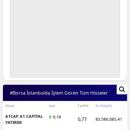
#Borsa İstanbulda İşlem Gören Tüm Hisseler
Hisse
Son
Fark%
En Düşük
A1CAP A1 CAPITAL
9,18
0,77
83.586.085,41
YATIRIM