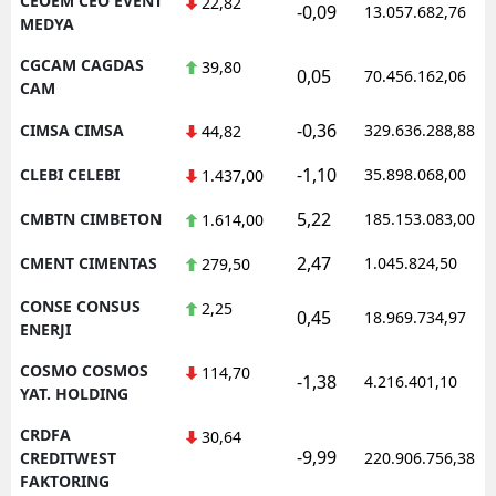
CEOEM CEO EVENT
22,82
-0,09
13.057.682,76
MEDYA
CGCAM CAGDAS
39,80
0,05
70.456.162,06
CAM
-0,36
CIMSA CIMSA
329.636.288,88
44,82
-1,10
CLEBI CELEBI
35.898.068,00
1.437,00
5,22
CMBTN CIMBETON
185.153.083,00
1.614,00
2,47
CMENT CIMENTAS
1.045.824,50
279,50
CONSE CONSUS
2,25
0,45
18.969.734,97
ENERJI
COSMO COSMOS
114,70
-1,38
4.216.401,10
YAT. HOLDING
CRDFA
30,64
-9,99
CREDITWEST
220.906.756,38
FAKTORING