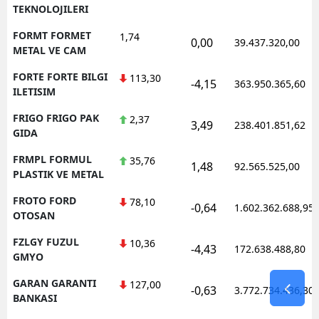
TEKNOLOJILERI
FORMT FORMET
1,74
0,00
39.437.320,00
METAL VE CAM
FORTE FORTE BILGI
113,30
-4,15
363.950.365,60
ILETISIM
FRIGO FRIGO PAK
2,37
3,49
238.401.851,62
GIDA
FRMPL FORMUL
35,76
1,48
92.565.525,00
PLASTIK VE METAL
FROTO FORD
78,10
-0,64
1.602.362.688,95
OTOSAN
FZLGY FUZUL
10,36
-4,43
172.638.488,80
GMYO
GARAN GARANTI
127,00
-0,63
3.772.734.436,30
BANKASI