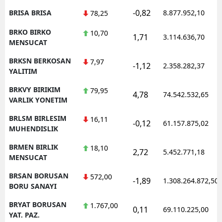
-0,82
BRISA BRISA
8.877.952,10
78,25
BRKO BIRKO
10,70
1,71
3.114.636,70
MENSUCAT
BRKSN BERKOSAN
7,97
-1,12
2.358.282,37
YALITIM
BRKVY BIRIKIM
79,95
4,78
74.542.532,65
VARLIK YONETIM
BRLSM BIRLESIM
16,11
-0,12
61.157.875,02
MUHENDISLIK
BRMEN BIRLIK
18,10
2,72
5.452.771,18
MENSUCAT
BRSAN BORUSAN
572,00
-1,89
1.308.264.872,50
BORU SANAYI
BRYAT BORUSAN
1.767,00
0,11
69.110.225,00
YAT. PAZ.