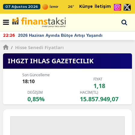
Künye
İletişim
07 Ağustos 2026
26
°
TCMB'nin rezervlerinde artan momentum devam ediyor
22:24
/
Hisse Senedi Fiyatları
IHGZT IHLAS GAZETECILIK
Son Güncelleme
FİYAT
18:10
1,18
DEĞİŞİM
HACİM(TL)
0,85%
15.857.949,07