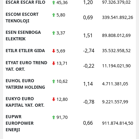
1,20
ESCAR ESCAR FILO
97.326.379,02
45,36
ESCOM ESCORT
5,80
0,69
339.541.892,26
TEKNOLOJI
ESEN ESENBOGA
3,37
1,51
89.808.012,69
ELEKTRIK
-2,74
ETILR ETILER GIDA
35.532.958,52
5,69
ETYAT EURO TREND
13,71
-0,22
11.194.021,90
YAT. ORT.
EUHOL EURO
10,62
1,14
4.711.381,05
YATIRIM HOLDING
EUKYO EURO
12,80
-0,78
9.221.557,99
KAPITAL YAT. ORT.
EUPWR
91,70
0,66
EUROPOWER
911.874.814,50
ENERJI