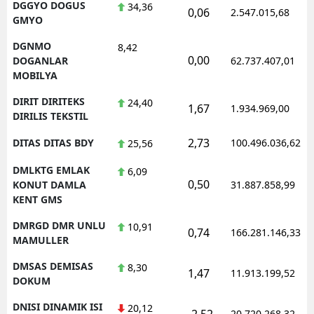
DGGYO DOGUS
34,36
0,06
2.547.015,68
GMYO
DGNMO
8,42
0,00
DOGANLAR
62.737.407,01
MOBILYA
DIRIT DIRITEKS
24,40
1,67
1.934.969,00
DIRILIS TEKSTIL
2,73
DITAS DITAS BDY
100.496.036,62
25,56
DMLKTG EMLAK
6,09
0,50
KONUT DAMLA
31.887.858,99
KENT GMS
DMRGD DMR UNLU
10,91
0,74
166.281.146,33
MAMULLER
DMSAS DEMISAS
8,30
1,47
11.913.199,52
DOKUM
DNISI DINAMIK ISI
20,12
-2,52
20.720.268,32