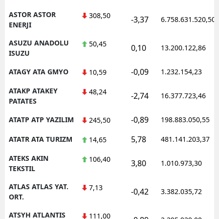
ASTOR ASTOR
308,50
-3,37
6.758.631.520,50
ENERJI
ASUZU ANADOLU
50,45
0,10
13.200.122,86
ISUZU
-0,09
ATAGY ATA GMYO
1.232.154,23
10,59
ATAKP ATAKEY
48,24
-2,74
16.377.723,46
PATATES
-0,89
ATATP ATP YAZILIM
198.883.050,55
245,50
5,78
ATATR ATA TURIZM
481.141.203,37
14,65
ATEKS AKIN
106,40
3,80
1.010.973,30
TEKSTIL
ATLAS ATLAS YAT.
7,13
-0,42
3.382.035,72
ORT.
ATSYH ATLANTIS
111,00