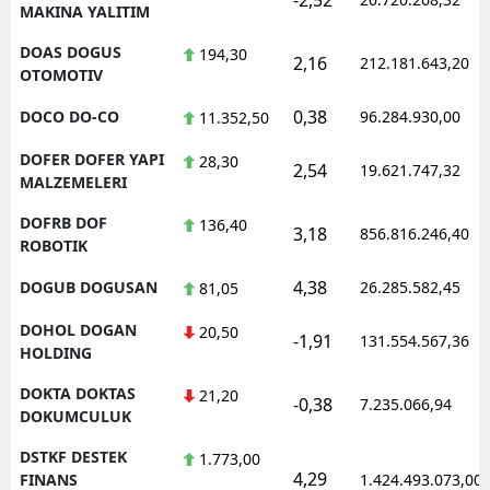
MAKINA YALITIM
DOAS DOGUS
194,30
2,16
212.181.643,20
OTOMOTIV
0,38
DOCO DO-CO
96.284.930,00
11.352,50
DOFER DOFER YAPI
28,30
2,54
19.621.747,32
MALZEMELERI
DOFRB DOF
136,40
3,18
856.816.246,40
ROBOTIK
4,38
DOGUB DOGUSAN
26.285.582,45
81,05
DOHOL DOGAN
20,50
-1,91
131.554.567,36
HOLDING
DOKTA DOKTAS
21,20
-0,38
7.235.066,94
DOKUMCULUK
DSTKF DESTEK
1.773,00
4,29
FINANS
1.424.493.073,00