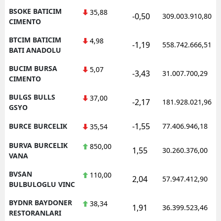
BSOKE BATICIM
35,88
-0,50
309.003.910,80
CIMENTO
BTCIM BATICIM
4,98
-1,19
558.742.666,51
BATI ANADOLU
BUCIM BURSA
5,07
-3,43
31.007.700,29
CIMENTO
BULGS BULLS
37,00
-2,17
181.928.021,96
GSYO
-1,55
BURCE BURCELIK
77.406.946,18
35,54
BURVA BURCELIK
850,00
1,55
30.260.376,00
VANA
BVSAN
110,00
2,04
57.947.412,90
BULBULOGLU VINC
BYDNR BAYDONER
38,34
1,91
36.399.523,46
RESTORANLARI