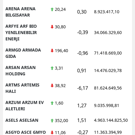
ARENA ARENA
20,24
0,30
8.923.417,10
1
BILGISAYAR
ARFYE ARF BIO
30,80
-0,39
1
YENILENEBILIR
34.066.329,60
ENERJI
ARMGD ARMADA
196,40
-0,96
71.418.669,00
1
GIDA
ARSAN ARSAN
3,31
0,91
14.476.029,78
1
HOLDING
ARTMS ARTEMIS
38,92
-6,17
81.624.649,56
1
HALI
ARZUM ARZUM EV
1,60
1,27
9.035.998,81
1
ALETLERI
1,51
ASELS ASELSAN
4.963.144.825,50
1
352,00
-0,27
ASGYO ASCE GMYO
11.363.394,99
1
11,06