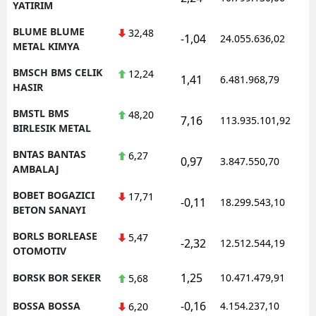
YATIRIM
BLUME BLUME
32,48
-1,04
24.055.636,02
1
METAL KIMYA
BMSCH BMS CELIK
12,24
1,41
6.481.968,79
1
HASIR
BMSTL BMS
48,20
7,16
113.935.101,92
1
BIRLESIK METAL
BNTAS BANTAS
6,27
0,97
3.847.550,70
1
AMBALAJ
BOBET BOGAZICI
17,71
-0,11
18.299.543,10
1
BETON SANAYI
BORLS BORLEASE
5,47
-2,32
12.512.544,19
1
OTOMOTIV
1,25
BORSK BOR SEKER
10.471.479,91
1
5,68
-0,16
BOSSA BOSSA
4.154.237,10
1
6,20