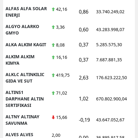
ALFAS ALFA SOLAR
42,16
0,86
33.740.249,02
1
ENERJI
ALGYO ALARKO
3,36
0,60
43.283.998,07
1
GMYO
0,37
ALKA ALKIM KAGIT
5.285.575,30
1
8,08
ALKIM ALKIM
16,16
0,37
7.687.881,35
1
KIMYA
ALKLC ALTINKILIC
419,75
2,63
176.623.222,50
1
GIDA VE SUT
ALTINS1
71,02
1,02
1
DARPHANE ALTIN
670.802.900,04
SERTIFIKASI
ALTNY ALTINAY
15,66
-0,19
43.647.052,67
1
SAVUNMA
ALVES ALVES
2,00
0,00
36.895.917,58
1