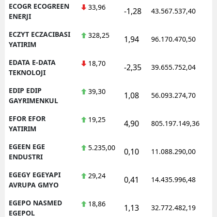
ECOGR ECOGREEN
33,96
-1,28
43.567.537,40
1
ENERJI
ECZYT ECZACIBASI
328,25
1,94
96.170.470,50
1
YATIRIM
EDATA E-DATA
18,70
-2,35
39.655.752,04
1
TEKNOLOJI
EDIP EDIP
39,30
1,08
56.093.274,70
1
GAYRIMENKUL
EFOR EFOR
19,25
4,90
805.197.149,36
1
YATIRIM
EGEEN EGE
5.235,00
0,10
11.088.290,00
1
ENDUSTRI
EGEGY EGEYAPI
29,24
0,41
14.435.996,48
1
AVRUPA GMYO
EGEPO NASMED
18,86
1,13
32.772.482,19
1
EGEPOL