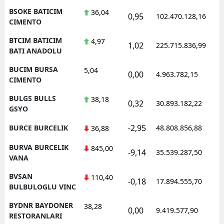
BSOKE BATICIM
36,04
0,95
102.470.128,16
1
CIMENTO
BTCIM BATICIM
4,97
1,02
225.715.836,99
1
BATI ANADOLU
BUCIM BURSA
5,04
0,00
4.963.782,15
1
CIMENTO
BULGS BULLS
38,18
0,32
30.893.182,22
1
GSYO
-2,95
BURCE BURCELIK
48.808.856,88
1
36,88
BURVA BURCELIK
845,00
-9,14
35.539.287,50
1
VANA
BVSAN
110,40
-0,18
17.894.555,70
1
BULBULOGLU VINC
BYDNR BAYDONER
38,28
0,00
9.419.577,90
1
RESTORANLARI