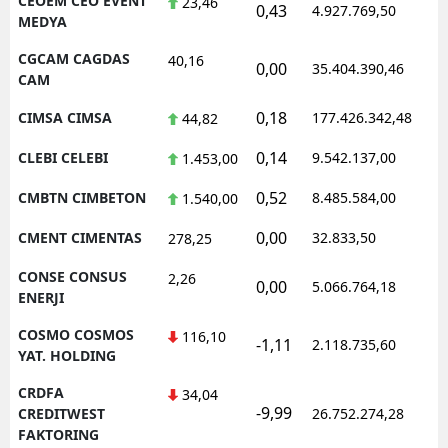
CEOEM CEO EVENT
23,46
0,43
4.927.769,50
1
MEDYA
CGCAM CAGDAS
40,16
0,00
35.404.390,46
1
CAM
0,18
CIMSA CIMSA
177.426.342,48
1
44,82
0,14
CLEBI CELEBI
9.542.137,00
1
1.453,00
0,52
CMBTN CIMBETON
8.485.584,00
1
1.540,00
0,00
CMENT CIMENTAS
32.833,50
0
278,25
CONSE CONSUS
2,26
0,00
5.066.764,18
1
ENERJI
COSMO COSMOS
116,10
-1,11
2.118.735,60
1
YAT. HOLDING
CRDFA
34,04
-9,99
1
CREDITWEST
26.752.274,28
FAKTORING