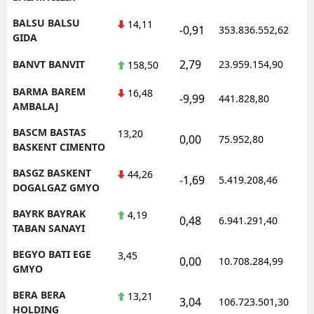
BALSU BALSU
14,11
-0,91
353.836.552,62
1
GIDA
2,79
BANVT BANVIT
23.959.154,90
1
158,50
BARMA BAREM
16,48
-9,99
441.828,80
0
AMBALAJ
BASCM BASTAS
13,20
0,00
75.952,80
0
BASKENT CIMENTO
BASGZ BASKENT
44,26
-1,69
5.419.208,46
1
DOGALGAZ GMYO
BAYRK BAYRAK
4,19
0,48
6.941.291,40
1
TABAN SANAYI
BEGYO BATI EGE
3,45
0,00
10.708.284,99
1
GMYO
BERA BERA
13,21
3,04
106.723.501,30
1
HOLDING