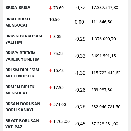
-0,32
BRISA BRISA
17.387.547,80
1
78,60
BRKO BIRKO
10,50
0,00
111.646,50
0
MENSUCAT
BRKSN BERKOSAN
8,05
-0,25
1.376.000,70
1
YALITIM
BRKVY BIRIKIM
75,25
-0,33
3.691.591,15
1
VARLIK YONETIM
BRLSM BIRLESIM
16,48
-1,32
115.723.442,62
1
MUHENDISLIK
BRMEN BIRLIK
17,95
-0,28
259.987,80
0
MENSUCAT
BRSAN BORUSAN
574,00
-0,26
582.046.781,50
1
BORU SANAYI
BRYAT BORUSAN
1.763,00
-0,45
37.228.281,00
1
YAT. PAZ.