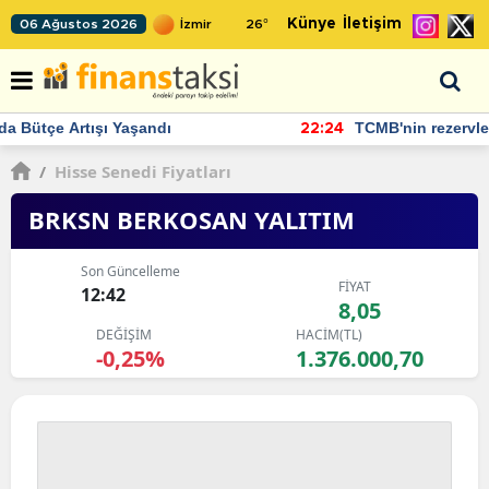
Künye
İletişim
06 Ağustos 2026
26
°
TCMB'nin rezervlerinde artan momentum devam ediyor
22:24
/
Hisse Senedi Fiyatları
BRKSN BERKOSAN YALITIM
Son Güncelleme
FİYAT
12:42
8,05
DEĞİŞİM
HACİM(TL)
-0,25%
1.376.000,70