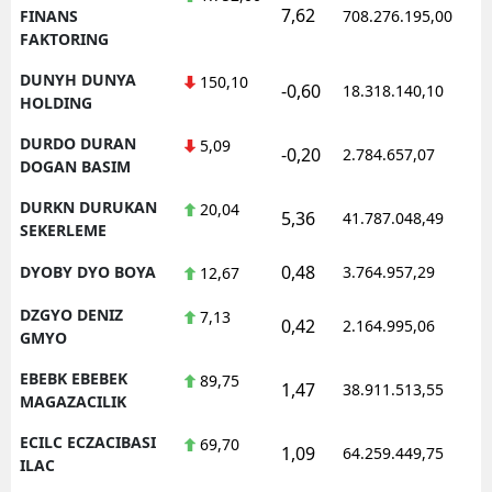
7,62
1
FINANS
708.276.195,00
FAKTORING
DUNYH DUNYA
150,10
-0,60
18.318.140,10
1
HOLDING
DURDO DURAN
5,09
-0,20
2.784.657,07
1
DOGAN BASIM
DURKN DURUKAN
20,04
5,36
41.787.048,49
1
SEKERLEME
0,48
DYOBY DYO BOYA
3.764.957,29
1
12,67
DZGYO DENIZ
7,13
0,42
2.164.995,06
1
GMYO
EBEBK EBEBEK
89,75
1,47
38.911.513,55
1
MAGAZACILIK
ECILC ECZACIBASI
69,70
1,09
64.259.449,75
1
ILAC