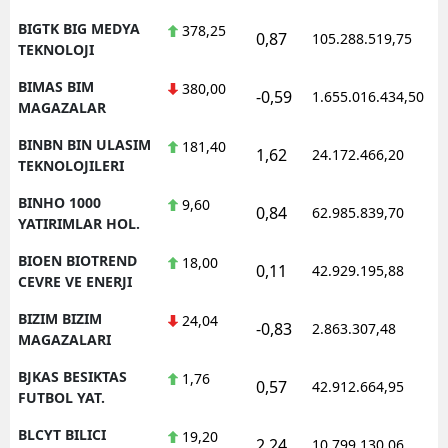
BIGTK BIG MEDYA
378,25
0,87
105.288.519,75
1
TEKNOLOJI
BIMAS BIM
380,00
-0,59
1.655.016.434,50
1
MAGAZALAR
BINBN BIN ULASIM
181,40
1,62
24.172.466,20
1
TEKNOLOJILERI
BINHO 1000
9,60
0,84
62.985.839,70
1
YATIRIMLAR HOL.
BIOEN BIOTREND
18,00
0,11
42.929.195,88
1
CEVRE VE ENERJI
BIZIM BIZIM
24,04
-0,83
2.863.307,48
1
MAGAZALARI
BJKAS BESIKTAS
1,76
0,57
42.912.664,95
1
FUTBOL YAT.
BLCYT BILICI
19,20
2,24
10.799.130,06
1