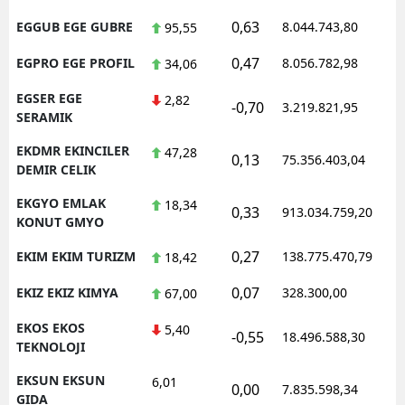
0,63
EGGUB EGE GUBRE
8.044.743,80
1
95,55
0,47
EGPRO EGE PROFIL
8.056.782,98
1
34,06
EGSER EGE
2,82
-0,70
3.219.821,95
1
SERAMIK
EKDMR EKINCILER
47,28
0,13
75.356.403,04
1
DEMIR CELIK
EKGYO EMLAK
18,34
0,33
913.034.759,20
1
KONUT GMYO
0,27
EKIM EKIM TURIZM
138.775.470,79
1
18,42
0,07
EKIZ EKIZ KIMYA
328.300,00
0
67,00
EKOS EKOS
5,40
-0,55
18.496.588,30
1
TEKNOLOJI
EKSUN EKSUN
6,01
0,00
7.835.598,34
1
GIDA