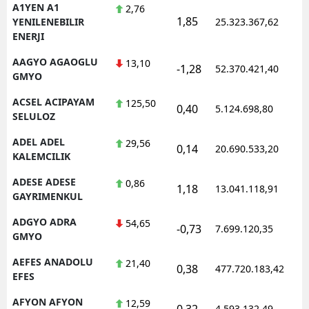
A1YEN A1
2,76
1,85
1
YENILENEBILIR
25.323.367,62
ENERJI
AAGYO AGAOGLU
13,10
-1,28
52.370.421,40
1
GMYO
ACSEL ACIPAYAM
125,50
0,40
5.124.698,80
1
SELULOZ
ADEL ADEL
29,56
0,14
20.690.533,20
1
KALEMCILIK
ADESE ADESE
0,86
1,18
13.041.118,91
1
GAYRIMENKUL
ADGYO ADRA
54,65
-0,73
7.699.120,35
1
GMYO
AEFES ANADOLU
21,40
0,38
477.720.183,42
1
EFES
AFYON AFYON
12,59
0,32
4.593.132,49
1