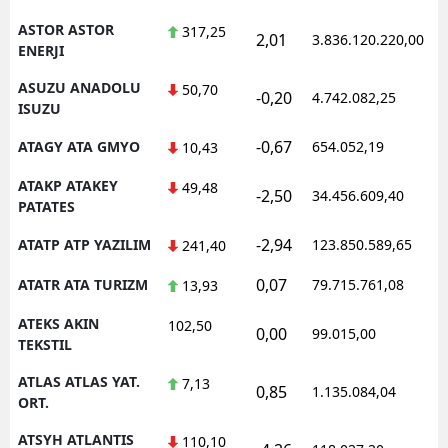
ASTOR ASTOR
317,25
2,01
3.836.120.220,00
1
ENERJI
ASUZU ANADOLU
50,70
-0,20
4.742.082,25
1
ISUZU
-0,67
ATAGY ATA GMYO
654.052,19
1
10,43
ATAKP ATAKEY
49,48
-2,50
34.456.609,40
1
PATATES
-2,94
ATATP ATP YAZILIM
123.850.589,65
1
241,40
0,07
ATATR ATA TURIZM
79.715.761,08
1
13,93
ATEKS AKIN
102,50
0,00
99.015,00
0
TEKSTIL
ATLAS ATLAS YAT.
7,13
0,85
1.135.084,04
1
ORT.
ATSYH ATLANTIS
110,10