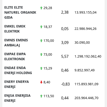
ELITE ELITE
29,28
2,38
1
NATUREL ORGANIK
13.993.155,04
GIDA
EMKEL EMEK
18,37
0,05
22.986.944,26
1
ELEKTRIK
EMNIS EMINIS
170,00
3,09
30.090,00
0
AMBALAJ
EMPAE EMPA
73,00
5,57
1.298.192.062,40
1
ELEKTRONIK
ENDAE ENDA
15,29
0,46
9.852.997,49
1
ENERJI HOLDING
ENERY ENERYA
8,40
-0,83
115.893.981,09
1
ENERJI
ENJSA ENERJISA
113,50
0,44
203.964.446,70
1
ENERJI