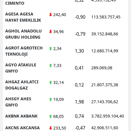
CIMENTO
AGESA AGESA
242,40
-0,90
113.583.757,45
1
HAYAT EMEKLILIK
AGHOL ANADOLU
34,96
-0,79
39.152.848,66
1
GRUBU HOLDING
AGROT AGROTECH
2,34
1,30
12.680.714,99
1
TEKNOLOJI
AGYO ATAKULE
7,33
0,41
289.069,08
1
GMYO
AHGAZ AHLATCI
32,14
0,12
21.807.375,38
1
DOGALGAZ
AHSGY AHES
19,09
1,98
27.143.706,62
1
GMYO
0,74
AKBNK AKBANK
3.782.959.104,40
1
68,05
-0,47
AKCNS AKCANSA
42.906.511,60
1
233,50