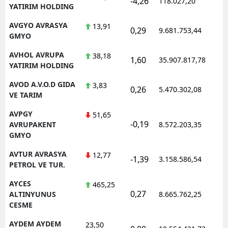
-4,26
118.027,20
0
YATIRIM HOLDING
AVGYO AVRASYA
13,91
0,29
9.681.753,44
1
GMYO
AVHOL AVRUPA
38,18
1,60
35.907.817,78
1
YATIRIM HOLDING
AVOD A.V.O.D GIDA
3,83
0,26
5.470.302,08
1
VE TARIM
AVPGY
51,65
-0,19
1
AVRUPAKENT
8.572.203,35
GMYO
AVTUR AVRASYA
12,77
-1,39
3.158.586,54
1
PETROL VE TUR.
AYCES
465,25
0,27
1
ALTINYUNUS
8.665.762,25
CESME
AYDEM AYDEM
23,50