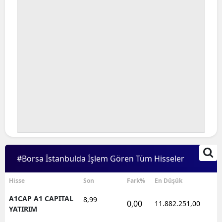
#Borsa İstanbulda İşlem Gören Tüm Hisseler
Hisse
Son
Fark%
En Düşük
A1CAP A1 CAPITAL
8,99
0,00
11.882.251,00
1
YATIRIM