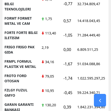
-0,77
1
BILGI
32.734.809,47
TEKNOLOJILERI
FORMT FORMET
1,75
0,57
14.418.043,45
1
METAL VE CAM
FORTE FORTE BILGI
113,40
-1,05
71.284.449,40
1
ILETISIM
FRIGO FRIGO PAK
2,19
0,00
6.809.511,25
1
GIDA
FRMPL FORMUL
34,16
-1,67
51.034.088,86
1
PLASTIK VE METAL
FROTO FORD
79,05
-1,74
1.022.595.297,25
1
OTOSAN
FZLGY FUZUL
10,95
-0,45
59.224.340,71
1
GMYO
GARAN GARANTI
130,20
0,39
1.842.231.394,80
1
BANKASI