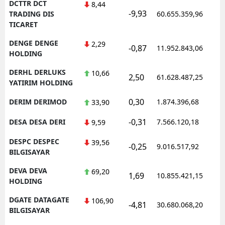
DCTTR DCT
8,44
-9,93
1
TRADING DIS
60.655.359,96
TICARET
DENGE DENGE
2,29
-0,87
11.952.843,06
1
HOLDING
DERHL DERLUKS
10,66
2,50
61.628.487,25
1
YATIRIM HOLDING
0,30
DERIM DERIMOD
1.874.396,68
1
33,90
-0,31
DESA DESA DERI
7.566.120,18
1
9,59
DESPC DESPEC
39,56
-0,25
9.016.517,92
1
BILGISAYAR
DEVA DEVA
69,20
1,69
10.855.421,15
1
HOLDING
DGATE DATAGATE
106,90
-4,81
30.680.068,20
1
BILGISAYAR