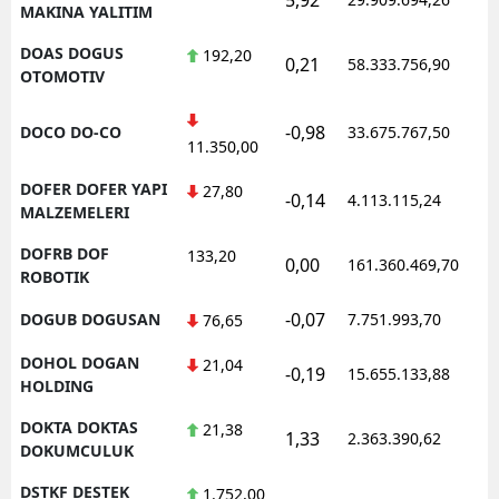
MAKINA YALITIM
DOAS DOGUS
192,20
0,21
58.333.756,90
1
OTOMOTIV
-0,98
DOCO DO-CO
33.675.767,50
1
11.350,00
DOFER DOFER YAPI
27,80
-0,14
4.113.115,24
1
MALZEMELERI
DOFRB DOF
133,20
0,00
161.360.469,70
1
ROBOTIK
-0,07
DOGUB DOGUSAN
7.751.993,70
1
76,65
DOHOL DOGAN
21,04
-0,19
15.655.133,88
1
HOLDING
DOKTA DOKTAS
21,38
1,33
2.363.390,62
1
DOKUMCULUK
DSTKF DESTEK
1.752,00