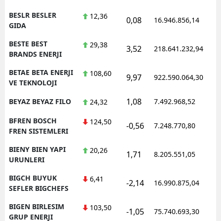
BESLR BESLER
12,36
0,08
16.946.856,14
1
GIDA
BESTE BEST
29,38
3,52
218.641.232,94
1
BRANDS ENERJI
BETAE BETA ENERJI
108,60
9,97
922.590.064,30
1
VE TEKNOLOJI
1,08
BEYAZ BEYAZ FILO
7.492.968,52
1
24,32
BFREN BOSCH
124,50
-0,56
7.248.770,80
1
FREN SISTEMLERI
BIENY BIEN YAPI
20,26
1,71
8.205.551,05
1
URUNLERI
BIGCH BUYUK
6,41
-2,14
16.990.875,04
1
SEFLER BIGCHEFS
BIGEN BIRLESIM
103,50
-1,05
75.740.693,30
1
GRUP ENERJI