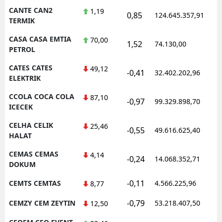
CANTE CAN2
1,19
0,85
124.645.357,91
1
TERMIK
CASA CASA EMTIA
70,00
1,52
74.130,00
0
PETROL
CATES CATES
49,12
-0,41
32.402.202,96
1
ELEKTRIK
CCOLA COCA COLA
87,10
-0,97
99.329.898,70
1
ICECEK
CELHA CELIK
25,46
-0,55
49.616.625,40
1
HALAT
CEMAS CEMAS
4,14
-0,24
14.068.352,71
1
DOKUM
-0,11
CEMTS CEMTAS
4.566.225,96
1
8,77
-0,79
CEMZY CEM ZEYTIN
53.218.407,50
1
12,50