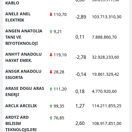
KABLO
ANELE ANEL
110,70
-2,89
103.713.310,30
1
ELEKTRIK
ANGEN ANATOLIA
9,21
0,11
1
TANI VE
7.888.860,70
BIYOTEKNOLOJI
ANHYT ANADOLU
119,10
-2,78
32.928.233,60
1
HAYAT EMEK.
ANSGR ANADOLU
28,28
-0,14
19.861.329,42
1
SIGORTA
ARASE DOGU ARAS
111,20
0,18
4.770.920,60
1
ENERJI
1,27
ARCLK ARCELIK
114.211.855,25
1
99,35
ARDYZ ARD
76,85
2,60
1
BILISIM
108.917.851,00
TEKNOLOJILERI