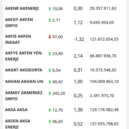
0,30
AKENR AKENERJI
29.357.911,63
1
10,06
AKFGY AKFEN
2,71
1,12
9.645.954,05
1
GMYO
AKFIS AKFEN
97,00
-1,32
121.672.054,55
1
INSAAT
AKFYE AKFEN YEN.
23,90
2,14
66.887.936,70
1
ENERJI
0,31
AKGRT AKSIGORTA
16.573.546,92
1
6,54
1,00
AKHAN AKHAN UN
104.009.463,10
1
40,42
AKMGY AKMERKEZ
242,20
0,25
2.341.973,70
1
GMYO
1,36
AKSA AKSA
129.176.982,48
1
12,70
AKSEN AKSA
96,65
0,52
137.055.798,65
1
ENERJI