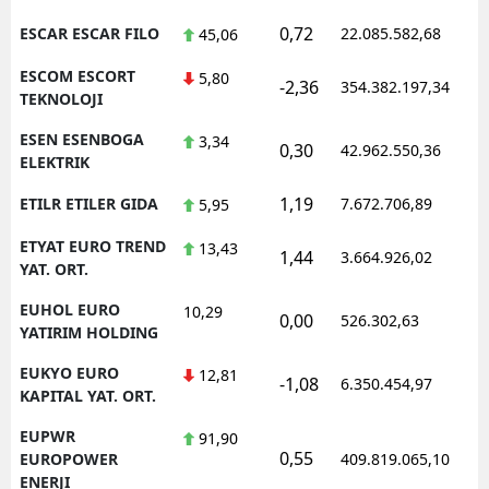
0,72
ESCAR ESCAR FILO
22.085.582,68
1
45,06
ESCOM ESCORT
5,80
-2,36
354.382.197,34
1
TEKNOLOJI
ESEN ESENBOGA
3,34
0,30
42.962.550,36
1
ELEKTRIK
1,19
ETILR ETILER GIDA
7.672.706,89
1
5,95
ETYAT EURO TREND
13,43
1,44
3.664.926,02
1
YAT. ORT.
EUHOL EURO
10,29
0,00
526.302,63
0
YATIRIM HOLDING
EUKYO EURO
12,81
-1,08
6.350.454,97
1
KAPITAL YAT. ORT.
EUPWR
91,90
0,55
1
EUROPOWER
409.819.065,10
ENERJI