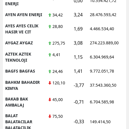
0,00
10.554.421,72
1
ENERJI
3,24
AYEN AYEN ENERJI
28.476.593,42
1
34,42
AYES AYES CELIK
28,80
1,69
4.466.534,40
0
HASIR VE CIT
3,08
AYGAZ AYGAZ
274.223.889,00
1
275,75
AZTEK AZTEK
4,41
1,15
6.304.969,64
1
TEKNOLOJI
1,41
BAGFS BAGFAS
9.772.051,78
1
24,46
BAHKM BAHADIR
120,10
-3,77
37.543.360,50
1
KIMYA
BAKAB BAK
45,00
-0,71
6.704.585,98
1
AMBALAJ
BALAT
75,50
-0,33
0
BALATACILAR
149.414,50
BALATACILIK