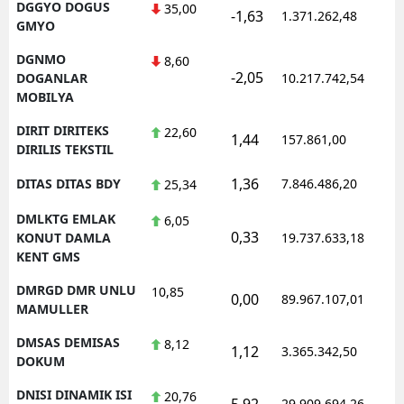
DGGYO DOGUS
35,00
-1,63
1.371.262,48
1
GMYO
DGNMO
8,60
-2,05
1
DOGANLAR
10.217.742,54
MOBILYA
DIRIT DIRITEKS
22,60
1,44
157.861,00
0
DIRILIS TEKSTIL
1,36
DITAS DITAS BDY
7.846.486,20
1
25,34
DMLKTG EMLAK
6,05
0,33
1
KONUT DAMLA
19.737.633,18
KENT GMS
DMRGD DMR UNLU
10,85
0,00
89.967.107,01
1
MAMULLER
DMSAS DEMISAS
8,12
1,12
3.365.342,50
1
DOKUM
DNISI DINAMIK ISI
20,76
5,92
29.909.694,26
1