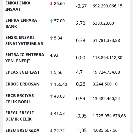
ENKAI ENKA
86,60
-0,57
692.290.066,15
1
INSAAT
ENPRA ENPARA
57,00
2,70
538.023,00
0
BANK
ENSRI ENSARI
5,34
0,38
51.781.373,88
1
SINAI YATIRIMLAR
ENTRA IC ENTERRA
4,93
0,00
118.894.118,80
1
YEN. ENERJI
4,71
EPLAS EGEPLAST
19.724.734,88
1
5,56
0,26
ERBOS ERBOSAN
3.244.600,10
1
156,40
ERCB ERCIYAS
48,08
0,59
13.482.460,24
1
CELIK BORU
EREGL EREGLI
41,58
-0,95
1.725.954.676,68
1
DEMIR CELIK
-1,05
ERSU ERSU GIDA
4.085.667,56
1
22,72