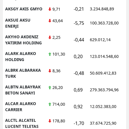
-0,21
AKSGY AKIS GMYO
3.234.848,89
1
9,71
AKSUE AKSU
43,64
-5,75
100.363.728,00
1
ENERJI
AKYHO AKDENIZ
2,25
-0,44
629.012,14
1
YATIRIM HOLDING
ALARK ALARKO
101,30
0,20
123.014.548,60
1
HOLDING
ALBRK ALBARAKA
8,36
-0,48
50.609.412,83
1
TURK
ALBTN ALBAYRAK
26,20
0,69
279.363.794,96
1
BETON SANAYI
ALCAR ALARKO
714,00
0,92
12.052.383,00
1
CARRIER
ALCTL ALCATEL
178,80
-1,70
37.674.725,90
1
LUCENT TELETAS