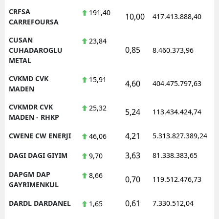
CRFSA
191,40
10,00
417.413.888,40
1
CARREFOURSA
CUSAN
23,84
0,85
1
CUHADAROGLU
8.460.373,96
METAL
CVKMD CVK
15,91
4,60
404.475.797,63
1
MADEN
CVKMDR CVK
25,32
5,24
113.434.424,74
1
MADEN - RHKP
4,21
CWENE CW ENERJI
5.313.827.389,24
1
46,06
3,63
DAGI DAGI GIYIM
81.338.383,65
1
9,70
DAPGM DAP
8,66
0,70
119.512.476,73
1
GAYRIMENKUL
0,61
DARDL DARDANEL
7.330.512,04
1
1,65