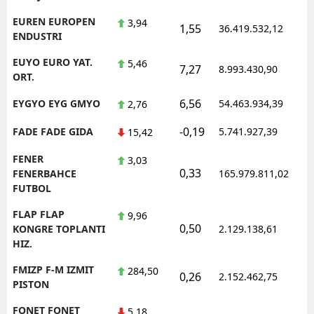
EUREN EUROPEN
3,94
1,55
36.419.532,12
1
ENDUSTRI
EUYO EURO YAT.
5,46
7,27
8.993.430,90
1
ORT.
6,56
EYGYO EYG GMYO
54.463.934,39
1
2,76
-0,19
FADE FADE GIDA
5.741.927,39
1
15,42
FENER
3,03
0,33
1
FENERBAHCE
165.979.811,02
FUTBOL
FLAP FLAP
9,96
0,50
1
KONGRE TOPLANTI
2.129.138,61
HIZ.
FMIZP F-M IZMIT
284,50
0,26
2.152.462,75
1
PISTON
FONET FONET
5,18