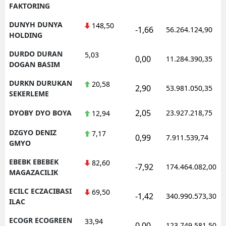
FAKTORING
DUNYH DUNYA
148,50
-1,66
56.264.124,90
HOLDING
DURDO DURAN
5,03
0,00
11.284.390,35
DOGAN BASIM
DURKN DURUKAN
20,58
2,90
53.981.050,35
SEKERLEME
2,05
DYOBY DYO BOYA
23.927.218,75
12,94
DZGYO DENIZ
7,17
0,99
7.911.539,74
GMYO
EBEBK EBEBEK
82,60
-7,92
174.464.082,00
MAGAZACILIK
ECILC ECZACIBASI
69,50
-1,42
340.990.573,30
ILAC
ECOGR ECOGREEN
33,94
0,00
123.749.581,50