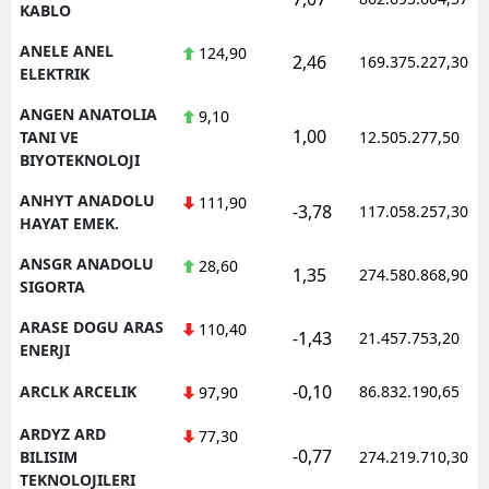
KABLO
ANELE ANEL
124,90
2,46
169.375.227,30
ELEKTRIK
ANGEN ANATOLIA
9,10
1,00
TANI VE
12.505.277,50
BIYOTEKNOLOJI
ANHYT ANADOLU
111,90
-3,78
117.058.257,30
HAYAT EMEK.
ANSGR ANADOLU
28,60
1,35
274.580.868,90
SIGORTA
ARASE DOGU ARAS
110,40
-1,43
21.457.753,20
ENERJI
-0,10
ARCLK ARCELIK
86.832.190,65
97,90
ARDYZ ARD
77,30
-0,77
BILISIM
274.219.710,30
TEKNOLOJILERI