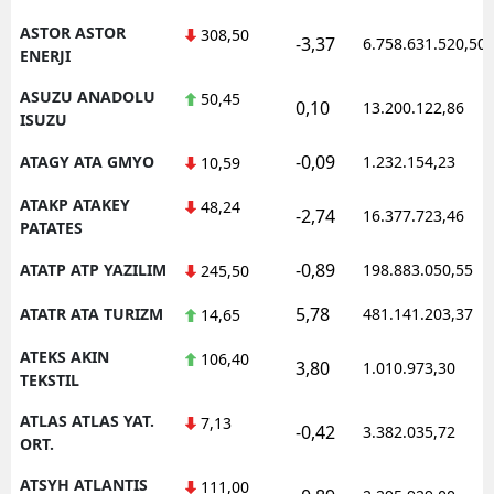
ASTOR ASTOR
308,50
-3,37
6.758.631.520,50
ENERJI
ASUZU ANADOLU
50,45
0,10
13.200.122,86
ISUZU
-0,09
ATAGY ATA GMYO
1.232.154,23
10,59
ATAKP ATAKEY
48,24
-2,74
16.377.723,46
PATATES
-0,89
ATATP ATP YAZILIM
198.883.050,55
245,50
5,78
ATATR ATA TURIZM
481.141.203,37
14,65
ATEKS AKIN
106,40
3,80
1.010.973,30
TEKSTIL
ATLAS ATLAS YAT.
7,13
-0,42
3.382.035,72
ORT.
ATSYH ATLANTIS
111,00