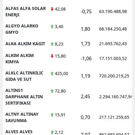
ALFAS ALFA SOLAR
42,08
-0,75
63.190.488,98
ENERJI
ALGYO ALARKO
3,40
1,80
68.184.250,48
GMYO
1,73
ALKA ALKIM KAGIT
21.693.762,43
8,23
ALKIM ALKIM
15,80
-1,06
17.151.003,52
KIMYA
ALKLC ALTINKILIC
425,00
1,19
720.200.219,25
GIDA VE SUT
ALTINS1
72,80
2,45
DARPHANE ALTIN
2.294.160.747,94
SERTIFIKASI
ALTNY ALTINAY
15,91
0,70
217.121.259,65
SAVUNMA
ALVES ALVES
2,12
7,07
862.693.604,57