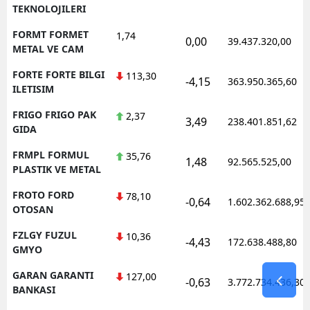
TEKNOLOJILERI
FORMT FORMET
1,74
0,00
39.437.320,00
METAL VE CAM
FORTE FORTE BILGI
113,30
-4,15
363.950.365,60
ILETISIM
FRIGO FRIGO PAK
2,37
3,49
238.401.851,62
GIDA
FRMPL FORMUL
35,76
1,48
92.565.525,00
PLASTIK VE METAL
FROTO FORD
78,10
-0,64
1.602.362.688,95
OTOSAN
FZLGY FUZUL
10,36
-4,43
172.638.488,80
GMYO
GARAN GARANTI
127,00
-0,63
3.772.734.436,30
BANKASI