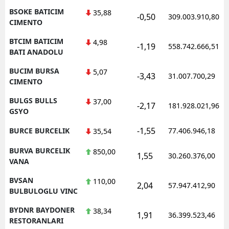
BSOKE BATICIM
35,88
-0,50
309.003.910,80
CIMENTO
BTCIM BATICIM
4,98
-1,19
558.742.666,51
BATI ANADOLU
BUCIM BURSA
5,07
-3,43
31.007.700,29
CIMENTO
BULGS BULLS
37,00
-2,17
181.928.021,96
GSYO
-1,55
BURCE BURCELIK
77.406.946,18
35,54
BURVA BURCELIK
850,00
1,55
30.260.376,00
VANA
BVSAN
110,00
2,04
57.947.412,90
BULBULOGLU VINC
BYDNR BAYDONER
38,34
1,91
36.399.523,46
RESTORANLARI