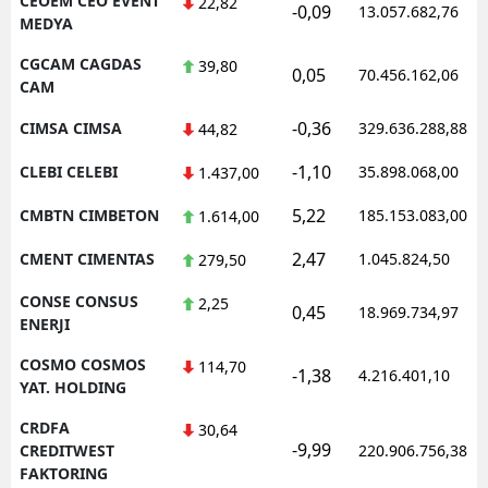
CEOEM CEO EVENT
22,82
-0,09
13.057.682,76
MEDYA
CGCAM CAGDAS
39,80
0,05
70.456.162,06
CAM
-0,36
CIMSA CIMSA
329.636.288,88
44,82
-1,10
CLEBI CELEBI
35.898.068,00
1.437,00
5,22
CMBTN CIMBETON
185.153.083,00
1.614,00
2,47
CMENT CIMENTAS
1.045.824,50
279,50
CONSE CONSUS
2,25
0,45
18.969.734,97
ENERJI
COSMO COSMOS
114,70
-1,38
4.216.401,10
YAT. HOLDING
CRDFA
30,64
-9,99
CREDITWEST
220.906.756,38
FAKTORING