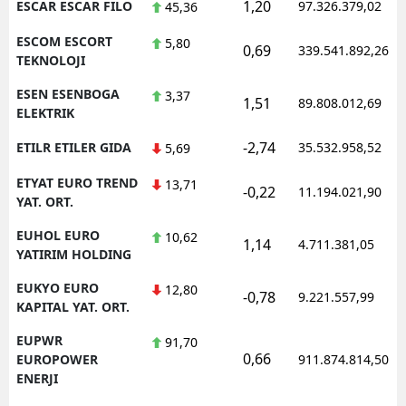
1,20
ESCAR ESCAR FILO
97.326.379,02
45,36
ESCOM ESCORT
5,80
0,69
339.541.892,26
TEKNOLOJI
ESEN ESENBOGA
3,37
1,51
89.808.012,69
ELEKTRIK
-2,74
ETILR ETILER GIDA
35.532.958,52
5,69
ETYAT EURO TREND
13,71
-0,22
11.194.021,90
YAT. ORT.
EUHOL EURO
10,62
1,14
4.711.381,05
YATIRIM HOLDING
EUKYO EURO
12,80
-0,78
9.221.557,99
KAPITAL YAT. ORT.
EUPWR
91,70
0,66
EUROPOWER
911.874.814,50
ENERJI