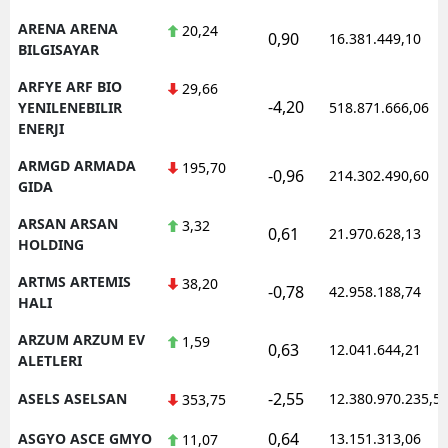
ARENA ARENA
20,24
0,90
16.381.449,10
BILGISAYAR
ARFYE ARF BIO
29,66
-4,20
YENILENEBILIR
518.871.666,06
ENERJI
ARMGD ARMADA
195,70
-0,96
214.302.490,60
GIDA
ARSAN ARSAN
3,32
0,61
21.970.628,13
HOLDING
ARTMS ARTEMIS
38,20
-0,78
42.958.188,74
HALI
ARZUM ARZUM EV
1,59
0,63
12.041.644,21
ALETLERI
-2,55
ASELS ASELSAN
12.380.970.235,5
353,75
0,64
ASGYO ASCE GMYO
13.151.313,06
11,07