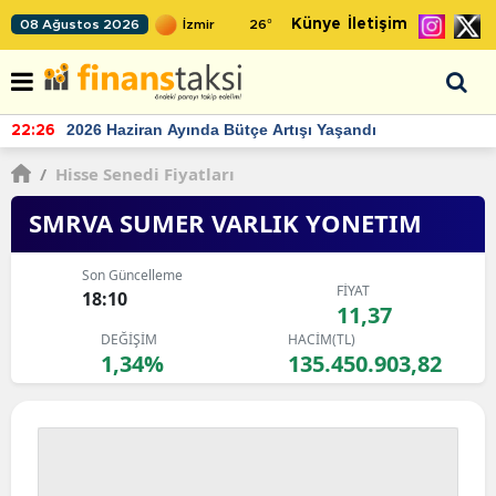
Künye
İletişim
08 Ağustos 2026
26
°
TCMB'nin rezervlerinde artan momentum devam ediyor
22:24
/
Hisse Senedi Fiyatları
SMRVA SUMER VARLIK YONETIM
Son Güncelleme
FİYAT
18:10
11,37
DEĞİŞİM
HACİM(TL)
1,34%
135.450.903,82