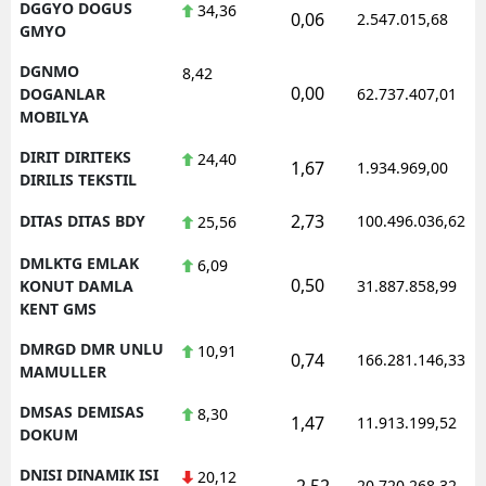
DGGYO DOGUS
34,36
0,06
2.547.015,68
GMYO
DGNMO
8,42
0,00
DOGANLAR
62.737.407,01
MOBILYA
DIRIT DIRITEKS
24,40
1,67
1.934.969,00
DIRILIS TEKSTIL
2,73
DITAS DITAS BDY
100.496.036,62
25,56
DMLKTG EMLAK
6,09
0,50
KONUT DAMLA
31.887.858,99
KENT GMS
DMRGD DMR UNLU
10,91
0,74
166.281.146,33
MAMULLER
DMSAS DEMISAS
8,30
1,47
11.913.199,52
DOKUM
DNISI DINAMIK ISI
20,12
-2,52
20.720.268,32