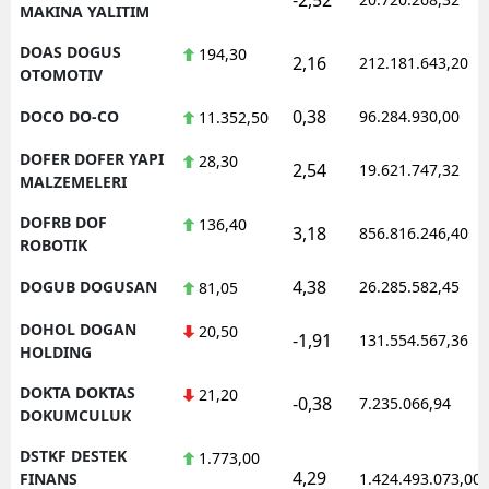
MAKINA YALITIM
DOAS DOGUS
194,30
2,16
212.181.643,20
OTOMOTIV
0,38
DOCO DO-CO
96.284.930,00
11.352,50
DOFER DOFER YAPI
28,30
2,54
19.621.747,32
MALZEMELERI
DOFRB DOF
136,40
3,18
856.816.246,40
ROBOTIK
4,38
DOGUB DOGUSAN
26.285.582,45
81,05
DOHOL DOGAN
20,50
-1,91
131.554.567,36
HOLDING
DOKTA DOKTAS
21,20
-0,38
7.235.066,94
DOKUMCULUK
DSTKF DESTEK
1.773,00
4,29
FINANS
1.424.493.073,00