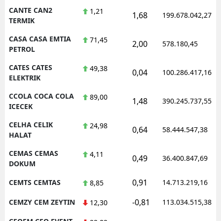
CANTE CAN2
1,21
1,68
199.678.042,27
TERMIK
CASA CASA EMTIA
71,45
2,00
578.180,45
PETROL
CATES CATES
49,38
0,04
100.286.417,16
ELEKTRIK
CCOLA COCA COLA
89,00
1,48
390.245.737,55
ICECEK
CELHA CELIK
24,98
0,64
58.444.547,38
HALAT
CEMAS CEMAS
4,11
0,49
36.400.847,69
DOKUM
0,91
CEMTS CEMTAS
14.713.219,16
8,85
-0,81
CEMZY CEM ZEYTIN
113.034.515,38
12,30