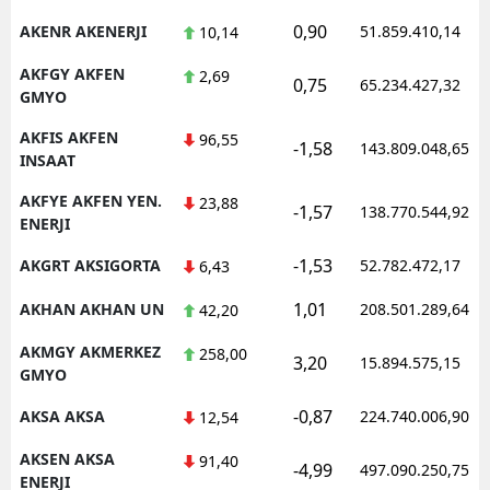
0,90
AKENR AKENERJI
51.859.410,14
10,14
AKFGY AKFEN
2,69
0,75
65.234.427,32
GMYO
AKFIS AKFEN
96,55
-1,58
143.809.048,65
INSAAT
AKFYE AKFEN YEN.
23,88
-1,57
138.770.544,92
ENERJI
-1,53
AKGRT AKSIGORTA
52.782.472,17
6,43
1,01
AKHAN AKHAN UN
208.501.289,64
42,20
AKMGY AKMERKEZ
258,00
3,20
15.894.575,15
GMYO
-0,87
AKSA AKSA
224.740.006,90
12,54
AKSEN AKSA
91,40
-4,99
497.090.250,75
ENERJI