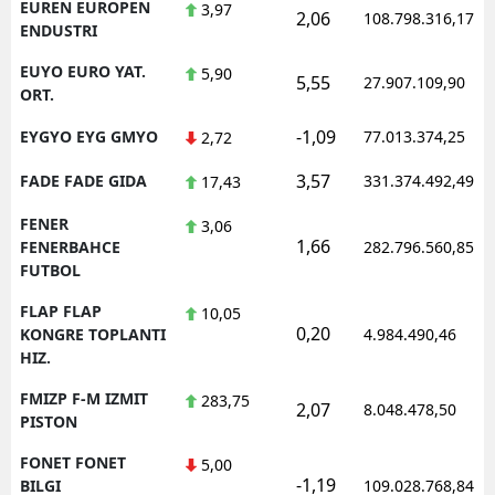
EUREN EUROPEN
3,97
2,06
108.798.316,17
ENDUSTRI
EUYO EURO YAT.
5,90
5,55
27.907.109,90
ORT.
-1,09
EYGYO EYG GMYO
77.013.374,25
2,72
3,57
FADE FADE GIDA
331.374.492,49
17,43
FENER
3,06
1,66
FENERBAHCE
282.796.560,85
FUTBOL
FLAP FLAP
10,05
0,20
KONGRE TOPLANTI
4.984.490,46
HIZ.
FMIZP F-M IZMIT
283,75
2,07
8.048.478,50
PISTON
FONET FONET
5,00
-1,19
BILGI
109.028.768,84