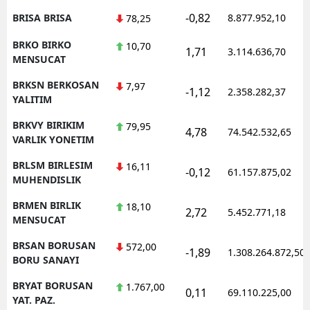
-0,82
BRISA BRISA
8.877.952,10
78,25
BRKO BIRKO
10,70
1,71
3.114.636,70
MENSUCAT
BRKSN BERKOSAN
7,97
-1,12
2.358.282,37
YALITIM
BRKVY BIRIKIM
79,95
4,78
74.542.532,65
VARLIK YONETIM
BRLSM BIRLESIM
16,11
-0,12
61.157.875,02
MUHENDISLIK
BRMEN BIRLIK
18,10
2,72
5.452.771,18
MENSUCAT
BRSAN BORUSAN
572,00
-1,89
1.308.264.872,50
BORU SANAYI
BRYAT BORUSAN
1.767,00
0,11
69.110.225,00
YAT. PAZ.