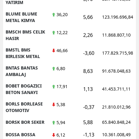
YATIRIM
BLUME BLUME
36,20
5,66
123.196.696,84
METAL KIMYA
BMSCH BMS CELIK
12,22
2,26
11.868.807,10
HASIR
BMSTL BMS
46,66
-3,60
177.829.715,98
BIRLESIK METAL
BNTAS BANTAS
6,80
8,63
91.678.048,63
AMBALAJ
BOBET BOGAZICI
17,91
1,13
41.453.711,11
BETON SANAYI
BORLS BORLEASE
5,38
-0,37
21.810.012,96
OTOMOTIV
5,88
BORSK BOR SEKER
65.840.848,24
5,94
-1,13
BOSSA BOSSA
10.361.008,49
6,12