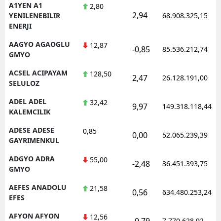
A1YEN A1
2,80
2,94
YENILENEBILIR
68.908.325,15
ENERJI
AAGYO AGAOGLU
12,87
-0,85
85.536.212,74
GMYO
ACSEL ACIPAYAM
128,50
2,47
26.128.191,00
SELULOZ
ADEL ADEL
32,42
9,97
149.318.118,44
KALEMCILIK
ADESE ADESE
0,85
0,00
52.065.239,39
GAYRIMENKUL
ADGYO ADRA
55,00
-2,48
36.451.393,75
GMYO
AEFES ANADOLU
21,58
0,56
634.480.253,24
EFES
AFYON AFYON
12,56
-0,79
7.770.628,92