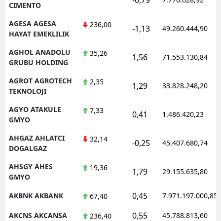
CIMENTO
AGESA AGESA
236,00
-1,13
49.260.444,90
HAYAT EMEKLILIK
AGHOL ANADOLU
35,26
1,56
71.553.130,84
GRUBU HOLDING
AGROT AGROTECH
2,35
1,29
33.828.248,20
TEKNOLOJI
AGYO ATAKULE
7,33
0,41
1.486.420,23
GMYO
AHGAZ AHLATCI
32,14
-0,25
45.407.680,74
DOGALGAZ
AHSGY AHES
19,36
1,79
29.155.635,80
GMYO
0,45
AKBNK AKBANK
7.971.197.000,85
67,40
0,55
AKCNS AKCANSA
45.788.813,60
236,40