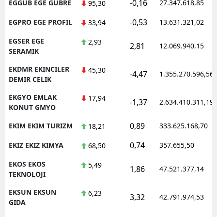
-0,16
EGGUB EGE GUBRE
27.347.618,85
95,30
-0,53
EGPRO EGE PROFIL
13.631.321,02
33,94
EGSER EGE
2,93
2,81
12.069.940,15
SERAMIK
EKDMR EKINCILER
45,30
-4,47
1.355.270.596,56
DEMIR CELIK
EKGYO EMLAK
17,94
-1,37
2.634.410.311,19
KONUT GMYO
0,89
EKIM EKIM TURIZM
333.625.168,70
18,21
0,74
EKIZ EKIZ KIMYA
357.655,50
68,50
EKOS EKOS
5,49
1,86
47.521.377,14
TEKNOLOJI
EKSUN EKSUN
6,23
3,32
42.791.974,53
GIDA