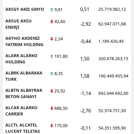
0,51
AKSGY AKIS GMYO
25.719.982,12
9,81
AKSUE AKSU
42,60
-2,92
62.947.071,68
ENERJI
AKYHO AKDENIZ
2,24
-0,44
1.189.420,49
YATIRIM HOLDING
ALARK ALARKO
101,80
1,50
320.678.263,15
HOLDING
ALBRK ALBARAKA
8,35
1,58
106.449.455,94
TURK
ALBTN ALBAYRAK
25,92
-1,14
692.044.692,60
BETON SANAYI
ALCAR ALARKO
686,50
-2,76
52.374.751,50
CARRIER
ALCTL ALCATEL
175,00
-0,11
54.351.595,90
LUCENT TELETAS