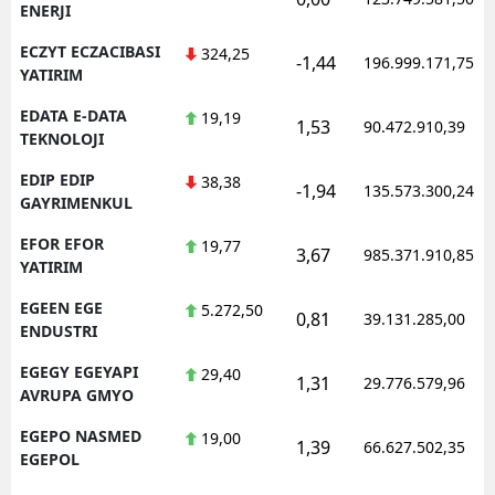
ENERJI
ECZYT ECZACIBASI
324,25
-1,44
196.999.171,75
YATIRIM
EDATA E-DATA
19,19
1,53
90.472.910,39
TEKNOLOJI
EDIP EDIP
38,38
-1,94
135.573.300,24
GAYRIMENKUL
EFOR EFOR
19,77
3,67
985.371.910,85
YATIRIM
EGEEN EGE
5.272,50
0,81
39.131.285,00
ENDUSTRI
EGEGY EGEYAPI
29,40
1,31
29.776.579,96
AVRUPA GMYO
EGEPO NASMED
19,00
1,39
66.627.502,35
EGEPOL