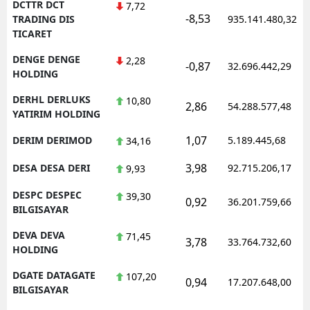
DCTTR DCT
7,72
-8,53
TRADING DIS
935.141.480,32
TICARET
DENGE DENGE
2,28
-0,87
32.696.442,29
HOLDING
DERHL DERLUKS
10,80
2,86
54.288.577,48
YATIRIM HOLDING
1,07
DERIM DERIMOD
5.189.445,68
34,16
3,98
DESA DESA DERI
92.715.206,17
9,93
DESPC DESPEC
39,30
0,92
36.201.759,66
BILGISAYAR
DEVA DEVA
71,45
3,78
33.764.732,60
HOLDING
DGATE DATAGATE
107,20
0,94
17.207.648,00
BILGISAYAR