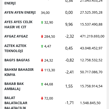
0,34
21.045.453,24
ENERJI
0,00
AYEN AYEN ENERJI
27.525.395,28
34,00
AYES AYES CELIK
32,90
9,96
15.537.490,88
HASIR VE CIT
-2,32
AYGAZ AYGAZ
471.219.693,00
284,50
AZTEK AZTEK
4,47
0,45
43.048.452,97
TEKNOLOJI
-0,82
BAGFS BAGFAS
12.758.532,52
24,32
BAHKM BAHADIR
113,30
-2,41
50.717.086,70
KIMYA
BAKAB BAK
44,68
1,55
15.758.914,54
AMBALAJ
BALAT
72,00
-1,71
BALATACILAR
1.548.845,50
BALATACILIK