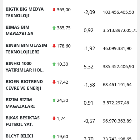
BIGTK BIG MEDYA
363,00
-2,09
103.456.405,50
TEKNOLOJI
BIMAS BIM
385,75
0,92
3.513.897.605,75
MAGAZALAR
BINBN BIN ULASIM
178,60
-1,92
46.099.331,90
TEKNOLOJILERI
BINHO 1000
10,30
5,32
385.452.406,90
YATIRIMLAR HOL.
BIOEN BIOTREND
17,42
-1,58
68.461.191,64
CEVRE VE ENERJI
BIZIM BIZIM
24,30
0,91
3.572.297,46
MAGAZALARI
BJKAS BESIKTAS
1,74
-0,57
96.970.363,89
FUTBOL YAT.
BLCYT BILICI
19,60
3,70
33.743.198,65