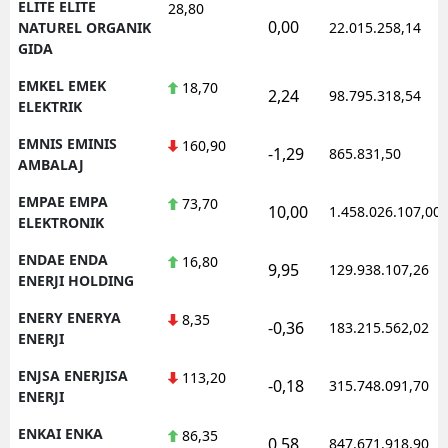
ELITE ELITE
28,80
0,00
NATUREL ORGANIK
22.015.258,14
GIDA
EMKEL EMEK
18,70
2,24
98.795.318,54
ELEKTRIK
EMNIS EMINIS
160,90
-1,29
865.831,50
AMBALAJ
EMPAE EMPA
73,70
10,00
1.458.026.107,00
ELEKTRONIK
ENDAE ENDA
16,80
9,95
129.938.107,26
ENERJI HOLDING
ENERY ENERYA
8,35
-0,36
183.215.562,02
ENERJI
ENJSA ENERJISA
113,20
-0,18
315.748.091,70
ENERJI
ENKAI ENKA
86,35
0,58
847.671.918,90