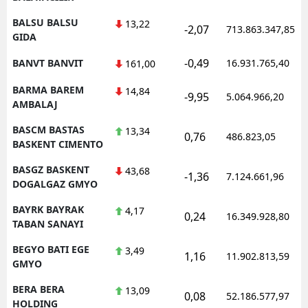
BALSU BALSU
13,22
-2,07
713.863.347,85
GIDA
-0,49
BANVT BANVIT
16.931.765,40
161,00
BARMA BAREM
14,84
-9,95
5.064.966,20
AMBALAJ
BASCM BASTAS
13,34
0,76
486.823,05
BASKENT CIMENTO
BASGZ BASKENT
43,68
-1,36
7.124.661,96
DOGALGAZ GMYO
BAYRK BAYRAK
4,17
0,24
16.349.928,80
TABAN SANAYI
BEGYO BATI EGE
3,49
1,16
11.902.813,59
GMYO
BERA BERA
13,09
0,08
52.186.577,97
HOLDING