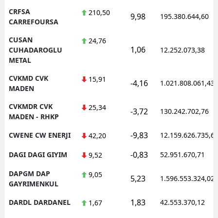
CRFSA
210,50
9,98
195.380.644,60
CARREFOURSA
CUSAN
24,76
1,06
CUHADAROGLU
12.252.073,38
METAL
CVKMD CVK
15,91
-4,16
1.021.808.061,43
MADEN
CVKMDR CVK
25,34
-3,72
130.242.702,76
MADEN - RHKP
-9,83
CWENE CW ENERJI
12.159.626.735,6
42,20
-0,83
DAGI DAGI GIYIM
52.951.670,71
9,52
DAPGM DAP
9,05
5,23
1.596.553.324,02
GAYRIMENKUL
1,83
DARDL DARDANEL
42.553.370,12
1,67