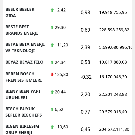
BESLR BESLER
12,42
0,98
19.918.755,95
GIDA
BESTE BEST
29,30
0,69
228.598.259,82
BRANDS ENERJI
BETAE BETA ENERJI
111,20
2,39
5.699.080.996,10
VE TEKNOLOJI
0,58
BEYAZ BEYAZ FILO
10.817.880,08
24,34
BFREN BOSCH
125,80
-0,32
16.170.946,30
FREN SISTEMLERI
BIENY BIEN YAPI
20,44
2,20
22.201.248,88
URUNLERI
BIGCH BUYUK
6,52
0,77
29.579.015,40
SEFLER BIGCHEFS
BIGEN BIRLESIM
110,60
6,45
204.572.111,80
GRUP ENERJI