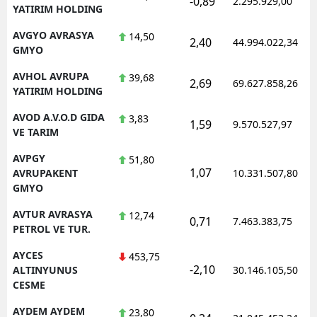
-0,89
2.295.929,00
YATIRIM HOLDING
AVGYO AVRASYA
14,50
2,40
44.994.022,34
GMYO
AVHOL AVRUPA
39,68
2,69
69.627.858,26
YATIRIM HOLDING
AVOD A.V.O.D GIDA
3,83
1,59
9.570.527,97
VE TARIM
AVPGY
51,80
1,07
AVRUPAKENT
10.331.507,80
GMYO
AVTUR AVRASYA
12,74
0,71
7.463.383,75
PETROL VE TUR.
AYCES
453,75
-2,10
ALTINYUNUS
30.146.105,50
CESME
AYDEM AYDEM
23,80