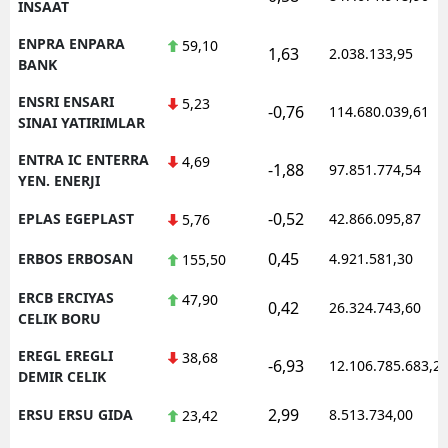
INSAAT
ENPRA ENPARA
59,10
1,63
2.038.133,95
BANK
ENSRI ENSARI
5,23
-0,76
114.680.039,61
SINAI YATIRIMLAR
ENTRA IC ENTERRA
4,69
-1,88
97.851.774,54
YEN. ENERJI
-0,52
EPLAS EGEPLAST
42.866.095,87
5,76
0,45
ERBOS ERBOSAN
4.921.581,30
155,50
ERCB ERCIYAS
47,90
0,42
26.324.743,60
CELIK BORU
EREGL EREGLI
38,68
-6,93
12.106.785.683,2
DEMIR CELIK
2,99
ERSU ERSU GIDA
8.513.734,00
23,42