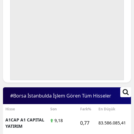
#Borsa İstanbulda İşlem Gören Tüm Hisseler
Hisse
Son
Fark%
En Düşük
A1CAP A1 CAPITAL
9,18
0,77
83.586.085,41
YATIRIM