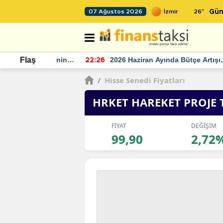
26
°
07 Ağustos 2026
Gün
r seviyesinin
2026 Haziran Ayında Bütçe Artışı
Flaş
22:26
22
Yaşandı
/
Hisse Senedi Fiyatları
HRKET HAREKET PROJE 
FİYAT
DEĞİŞİM
99,90
2,72