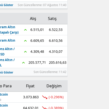
ü Göster
Son Güncellenme: 07 Ağustos 11:40
Alış
Satış
ram Altın
6.522,53
6.515,01
Kapalı Çarşı)
6.610,56
6.609,65
ram Altın
ns Altın /
4.310,07
4.309,48
USD
ns Altın /
205.616,63
205.577,71
L
Son Güncellenme: 11:42
ü Göster
to Para
Fiyat
Değişim
tcoin
3.073.863
(-0.296%)
)
tcoin
64.632,01
(-0.389%)