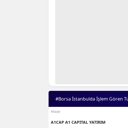
#Borsa İstanbulda İşlem Gören T
Hisse
A1CAP A1 CAPITAL YATIRIM