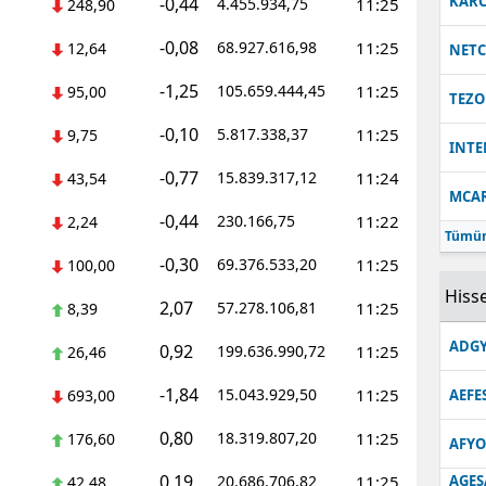
KARC
-0,44
4.455.934,75
11:25
248,90
-0,08
68.927.616,98
11:25
12,64
NET
-1,25
105.659.444,45
11:25
95,00
TEZO
-0,10
5.817.338,37
11:25
9,75
INT
-0,77
15.839.317,12
11:24
43,54
MCA
-0,44
230.166,75
11:22
2,24
Tümün
-0,30
69.376.533,20
11:25
100,00
Hisse
2,07
57.278.106,81
11:25
8,39
ADGY
0,92
199.636.990,72
11:25
26,46
-1,84
15.043.929,50
11:25
693,00
AEFE
0,80
18.319.807,20
11:25
176,60
AFYO
0,19
20.686.706,82
11:25
AGES
42,48