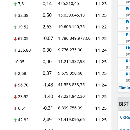
(U
0,14
425.210,45
11:23
7,31
E
0,50
15.039.045,18
11:25
32,38
(U
E
2,63
10.606.140,75
11:22
19,52
(TL
Bi
-0,07
1.786.349.977,60
11:25
67,05
(U
Li
0,30
9.776.275,90
11:24
235,80
(U
0,00
Ri
11.214.332,93
11:25
10,05
(TL
0,37
9.679.350,68
11:25
2,68
Ri
(U
-1,43
41.553.833,75
11:24
96,70
Tümün
-1,40
47.221.842,30
11:25
23,92
BIST 
-0,31
8.899.756,99
11:25
6,51
CRFS
2,49
71.419.095,66
11:25
42,82