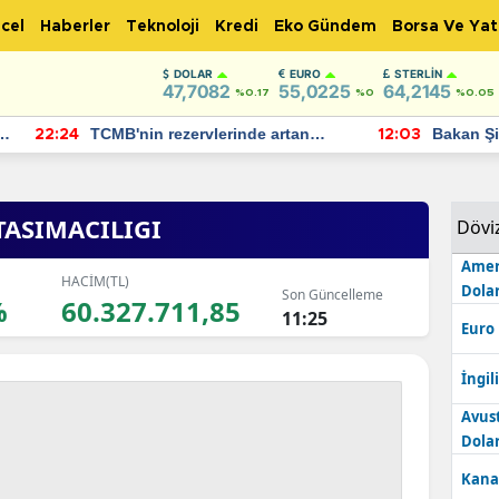
cel
Haberler
Teknoloji
Kredi
Eko Gündem
Borsa Ve Yat
DOLAR
EURO
STERLIN
47,7082
55,0225
64,2145
%0.17
%0
%0.05
TCMB'nin rezervlerinde artan
Bakan Şimşek, 
:24
12:03
momentum devam ediyor
için umut verici
bulundu
TASIMACILIGI
Dövi
Amer
HACİM(TL)
Dolar
Son Güncelleme
%
60.327.711,85
11:25
Euro
İngili
Avus
Dolar
Kana