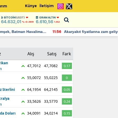
Künye
İletişim
ırım
BITCOIN
(USDT)
GRAM ALTIN
64.632,01
6.610,56
%-0.389
1,82
Batman Havalimanı
Akaryakıt fiyatlarına zam geliyor:
11:56
 açıklamalarda
Yeni tarih açıklandı
z
Alış
Satış
Fark
ikan
47,7012
47,7082
0.17
ı
55,0072
55,0225
0
64,1954
64,2145
z Sterlini
0.05
tralya
33,5626
33,5770
0.24
ı
34,0091
34,0214
da Doları
0.15