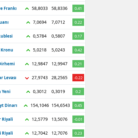
58,8033
58,8336
re Frankı
0.41
7,0694
7,0712
Yuanı
0.22
0,5784
0,5807
ublesi
0.17
5,0218
5,0243
ç Kronu
0.42
12,9847
12,9947
Dirhemi
0.21
27,9743
28,2565
r Levası
-0.22
0,3012
0,3019
 Yeni
0.2
154,1046
154,6543
yt Dinarı
0.45
12,5779
13,5076
 Riyali
-0.01
12,7042
12,7076
 Riyali
0.23