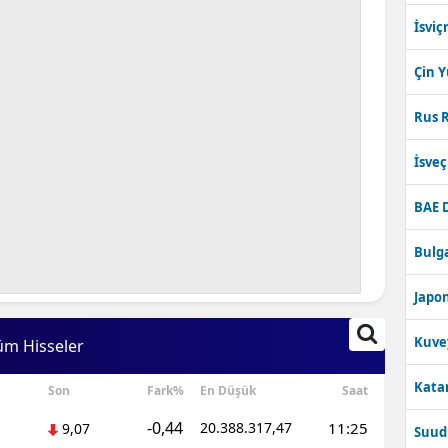
İsviç
Çin 
Rus R
İsve
BAE 
Bulga
Japon
Kuve
üm Hisseler
Katar
Son
Fark%
En Düşük
Saat
-0,44
20.388.317,47
11:25
9,07
Suudi