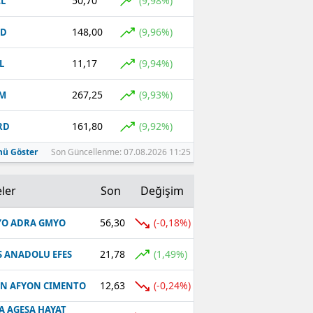
50,70
(9,98%)
L
148,00
(9,96%)
CD
11,17
(9,94%)
L
267,25
(9,93%)
EM
161,80
(9,92%)
RD
ü Göster
Son Güncellenme: 07.08.2026 11:25
ler
Son
Değişim
56,30
(-0,18%)
O ADRA GMYO
21,78
(1,49%)
S ANADOLU EFES
12,63
(-0,24%)
N AFYON CIMENTO
A AGESA HAYAT