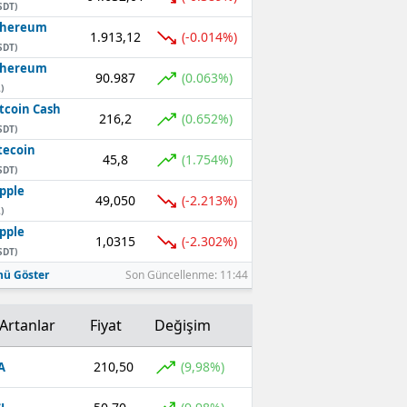
SDT)
thereum
1.913,12
(-0.014%)
SDT)
thereum
90.987
(0.063%)
)
tcoin Cash
216,2
(0.652%)
SDT)
tecoin
45,8
(1.754%)
SDT)
pple
49,050
(-2.213%)
)
pple
1,0315
(-2.302%)
SDT)
ü Göster
Son Güncellenme: 11:44
Artanlar
Fiyat
Değişim
210,50
(9,98%)
A