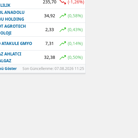
235,70
(-1,26%)
LILIK
OL ANADOLU
34,92
(0,58%)
BU HOLDING
T AGROTECH
2,33
(0,43%)
OLOJI
7,31
(0,14%)
 ATAKULE GMYO
Z AHLATCI
32,38
(0,50%)
ALGAZ
ü Göster
Son Güncellenme: 07.08.2026 11:25