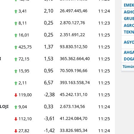
EMEK
2,10
26.497.445,46
11:24
3,41
AGH
GRU
0,25
2.870.127,76
11:23
8,11
AGRO
TEKN
0,25
2.351.691,22
11:25
16,01
AGYO
1,37
93.830.512,50
11:25
425,75
AHGA
1,53
I
365.362.664,40
11:25
72,15
DOG
Tümün
0,95
70.509.196,66
11:25
15,95
6,57
393.163.558,74
11:25
2,11
-2,38
45.242.131,10
11:25
119,00
0,33
LOJI
2.673.134,56
11:24
9,04
-3,61
41.224.084,70
11:25
112,10
-1,42
33.826.985,34
11:24
27,82