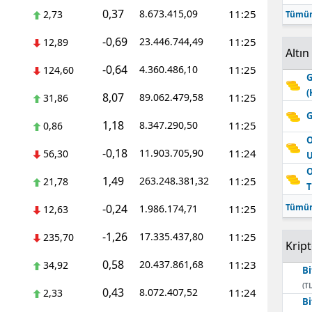
0,37
8.673.415,09
11:25
2,73
Tümün
-0,69
23.446.744,49
11:25
12,89
Altın
-0,64
4.360.486,10
11:25
124,60
G
(
8,07
89.062.479,58
11:25
31,86
G
1,18
8.347.290,50
11:25
0,86
O
-0,18
11.903.705,90
11:24
56,30
O
1,49
263.248.381,32
11:25
21,78
T
-0,24
Tümün
1.986.174,71
11:25
12,63
-1,26
17.335.437,80
11:25
235,70
Krip
0,58
20.437.861,68
11:23
34,92
Bi
(TL
0,43
8.072.407,52
11:24
2,33
Bi