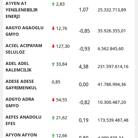
A1YEN A1
2,83
1,07
YENILENEBILIR
25.332.713,89
ENERJI
AAGYO AGAOGLU
12,76
-0,85
35.926.355,01
GMYO
ACSEL ACIPAYAM
127,30
-0,93
6.562.845,60
SELULOZ
ADEL ADEL
33,84
4,38
231.597.614,16
KALEMCILIK
ADESE ADESE
0,85
0,00
41.786.994,36
GAYRIMENKUL
ADGYO ADRA
54,55
-0,82
10.300.487,20
GMYO
AEFES ANADOLU
21,62
0,19
173.539.487,48
EFES
AFYON AFYON
12,66
0,80
4.999.838,34