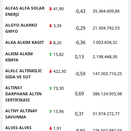
ALFAS ALFA SOLAR
41,90
-0,43
35.364.609,86
ENERJI
ALGYO ALARKO
3,39
-0,29
21.304.792,53
GMYO
-0,36
ALKA ALKIM KAGIT
7.003.834,32
8,20
ALKIM ALKIM
15,82
0,13
2.198.448,30
KIMYA
ALKLC ALTINKILIC
422,50
-0,59
147.303.710,25
GIDA VE SUT
ALTINS1
73,30
0,69
DARPHANE ALTIN
386.124.955,98
SERTIFIKASI
ALTNY ALTINAY
15,96
0,31
51.974.272,77
SAVUNMA
ALVES ALVES
1,91
-9,91
276.502.887,55