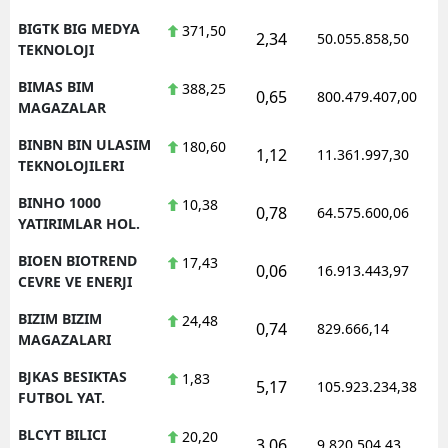
BIGTK BIG MEDYA
371,50
2,34
50.055.858,50
TEKNOLOJI
BIMAS BIM
388,25
0,65
800.479.407,00
MAGAZALAR
BINBN BIN ULASIM
180,60
1,12
11.361.997,30
TEKNOLOJILERI
BINHO 1000
10,38
0,78
64.575.600,06
YATIRIMLAR HOL.
BIOEN BIOTREND
17,43
0,06
16.913.443,97
CEVRE VE ENERJI
BIZIM BIZIM
24,48
0,74
829.666,14
MAGAZALARI
BJKAS BESIKTAS
1,83
5,17
105.923.234,38
FUTBOL YAT.
BLCYT BILICI
20,20
3,06
9.820.504,43