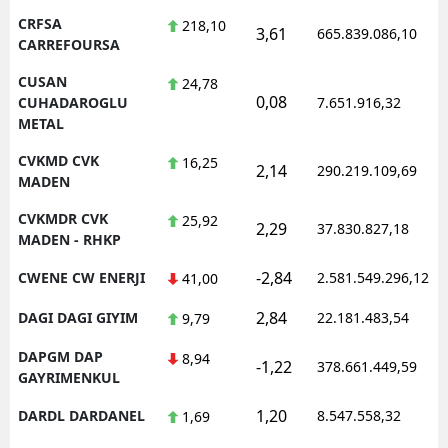
CRFSA
218,10
3,61
665.839.086,10
CARREFOURSA
CUSAN
24,78
0,08
CUHADAROGLU
7.651.916,32
METAL
CVKMD CVK
16,25
2,14
290.219.109,69
MADEN
CVKMDR CVK
25,92
2,29
37.830.827,18
MADEN - RHKP
-2,84
CWENE CW ENERJI
2.581.549.296,12
41,00
2,84
DAGI DAGI GIYIM
22.181.483,54
9,79
DAPGM DAP
8,94
-1,22
378.661.449,59
GAYRIMENKUL
1,20
DARDL DARDANEL
8.547.558,32
1,69