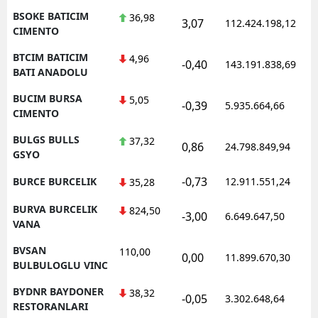
BSOKE BATICIM
36,98
3,07
112.424.198,12
CIMENTO
BTCIM BATICIM
4,96
-0,40
143.191.838,69
BATI ANADOLU
BUCIM BURSA
5,05
-0,39
5.935.664,66
CIMENTO
BULGS BULLS
37,32
0,86
24.798.849,94
GSYO
-0,73
BURCE BURCELIK
12.911.551,24
35,28
BURVA BURCELIK
824,50
-3,00
6.649.647,50
VANA
BVSAN
110,00
0,00
11.899.670,30
BULBULOGLU VINC
BYDNR BAYDONER
38,32
-0,05
3.302.648,64
RESTORANLARI