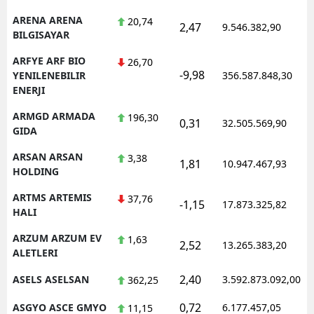
ARENA ARENA
20,74
2,47
9.546.382,90
BILGISAYAR
ARFYE ARF BIO
26,70
-9,98
YENILENEBILIR
356.587.848,30
ENERJI
ARMGD ARMADA
196,30
0,31
32.505.569,90
GIDA
ARSAN ARSAN
3,38
1,81
10.947.467,93
HOLDING
ARTMS ARTEMIS
37,76
-1,15
17.873.325,82
HALI
ARZUM ARZUM EV
1,63
2,52
13.265.383,20
ALETLERI
2,40
ASELS ASELSAN
3.592.873.092,00
362,25
0,72
ASGYO ASCE GMYO
6.177.457,05
11,15