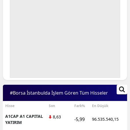
#Borsa İstanbulda İşlem Gören Tüm Hisseler
Hisse
Son
Fark%
En Düşük
A1CAP A1 CAPITAL
8,63
-5,99
96.535.540,15
YATIRIM