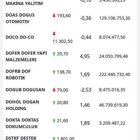
MAKINA YALITIM
DOAS DOGUS
193,60
-0,36
129.106.753,30
OTOMOTIV
-0,44
DOCO DO-CO
8.074.477,50
11.302,50
DOFER DOFER YAPI
29,70
4,95
24.050.799,48
MALZEMELERI
DOFRB DOF
138,70
1,69
222.440.732,40
ROBOTIK
-2,53
DOGUB DOGUSAN
8.475.016,35
79,00
DOHOL DOGAN
20,80
1,46
46.739.619,30
HOLDING
DOKTA DOKTAS
21,60
1,89
3.209.487,22
DOKUMCULUK
DSTKF DESTEK
1.801,00