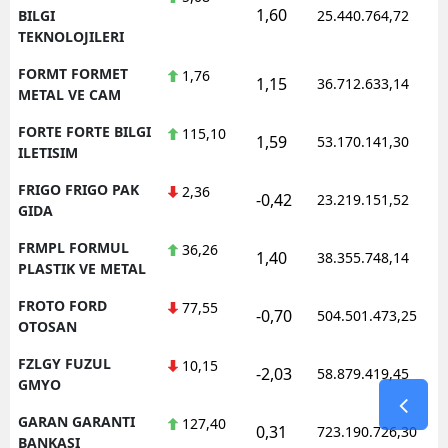
1,60
BILGI
25.440.764,72
TEKNOLOJILERI
FORMT FORMET
1,76
1,15
36.712.633,14
METAL VE CAM
FORTE FORTE BILGI
115,10
1,59
53.170.141,30
ILETISIM
FRIGO FRIGO PAK
2,36
-0,42
23.219.151,52
GIDA
FRMPL FORMUL
36,26
1,40
38.355.748,14
PLASTIK VE METAL
FROTO FORD
77,55
-0,70
504.501.473,25
OTOSAN
FZLGY FUZUL
10,15
-2,03
58.879.419,45
GMYO
GARAN GARANTI
127,40
0,31
723.190.726,30
BANKASI