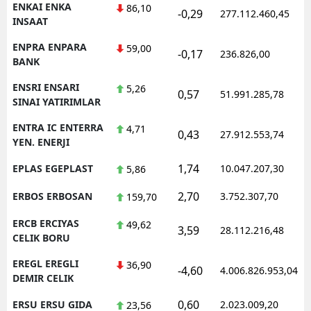
ENKAI ENKA
86,10
-0,29
277.112.460,45
INSAAT
ENPRA ENPARA
59,00
-0,17
236.826,00
BANK
ENSRI ENSARI
5,26
0,57
51.991.285,78
SINAI YATIRIMLAR
ENTRA IC ENTERRA
4,71
0,43
27.912.553,74
YEN. ENERJI
1,74
EPLAS EGEPLAST
10.047.207,30
5,86
2,70
ERBOS ERBOSAN
3.752.307,70
159,70
ERCB ERCIYAS
49,62
3,59
28.112.216,48
CELIK BORU
EREGL EREGLI
36,90
-4,60
4.006.826.953,04
DEMIR CELIK
0,60
ERSU ERSU GIDA
2.023.009,20
23,56