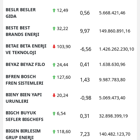
BESLR BESLER
12,49
0,56
5.668.421,46
GIDA
BESTE BEST
32,22
9,97
149.860.891,16
BRANDS ENERJI
BETAE BETA ENERJI
103,90
-6,56
1.426.262.230,10
VE TEKNOLOJI
0,41
BEYAZ BEYAZ FILO
1.638.630,96
24,44
BFREN BOSCH
127,60
1,43
9.987.783,80
FREN SISTEMLERI
BIENY BIEN YAPI
20,24
-0,98
5.069.473,40
URUNLERI
BIGCH BUYUK
6,54
0,31
32.898.399,19
SEFLER BIGCHEFS
BIGEN BIRLESIM
118,60
7,23
140.482.123,70
GRUP ENERJI