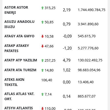
ASTOR ASTOR
315,25
2,19
1.744.490.784,75
ENERJI
ASUZU ANADOLU
50,85
0,79
3.941.890,60
ISUZU
-0,09
ATAGY ATA GMYO
545.615,70
10,58
ATAKP ATAKEY
47,66
-1,20
5.277.776,60
PATATES
4,79
ATATP ATP YAZILIM
130.022.492,75
257,25
1,02
ATATR ATA TURIZM
98.683.054,96
14,80
ATEKS AKIN
106,40
0,00
13.406,40
TEKSTIL
ATLAS ATLAS YAT.
7,14
0,14
865.677,07
ORT.
ATSYH ATLANTIS
110,00