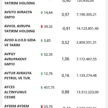
-0,90
120.450,00
YATIRIM HOLDING
AVGYO AVRASYA
14,64
0,97
7.190.305,21
GMYO
AVHOL AVRUPA
39,32
-0,91
14.123.851,40
YATIRIM HOLDING
AVOD A.V.O.D GIDA
3,85
0,52
2.856.551,31
VE TARIM
AVPGY
52,35
1,06
AVRUPAKENT
7.172.467,55
GMYO
AVTUR AVRASYA
12,76
0,16
1.133.274,48
PETROL VE TUR.
AYCES
457,75
0,88
ALTINYUNUS
13.312.223,00
CESME
AYDEM AYDEM
23,70