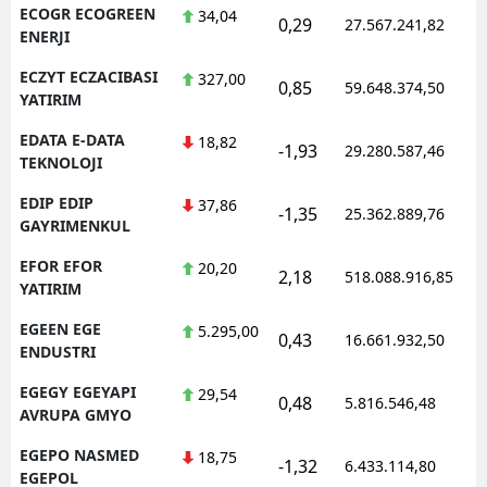
ECOGR ECOGREEN
34,04
0,29
27.567.241,82
ENERJI
ECZYT ECZACIBASI
327,00
0,85
59.648.374,50
YATIRIM
EDATA E-DATA
18,82
-1,93
29.280.587,46
TEKNOLOJI
EDIP EDIP
37,86
-1,35
25.362.889,76
GAYRIMENKUL
EFOR EFOR
20,20
2,18
518.088.916,85
YATIRIM
EGEEN EGE
5.295,00
0,43
16.661.932,50
ENDUSTRI
EGEGY EGEYAPI
29,54
0,48
5.816.546,48
AVRUPA GMYO
EGEPO NASMED
18,75
-1,32
6.433.114,80
EGEPOL