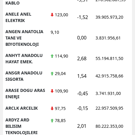
KABLO
ANELE ANEL
123,00
-1,52
39.905.973,20
ELEKTRIK
ANGEN ANATOLIA
9,10
0,00
TANI VE
3.831.956,61
BIYOTEKNOLOJI
ANHYT ANADOLU
114,90
2,68
55.194.811,50
HAYAT EMEK.
ANSGR ANADOLU
29,04
1,54
42.915.758,66
SIGORTA
ARASE DOGU ARAS
109,90
-0,45
3.741.931,00
ENERJI
-0,15
ARCLK ARCELIK
22.957.509,95
97,75
ARDYZ ARD
78,85
2,01
BILISIM
80.222.353,00
TEKNOLOJILERI