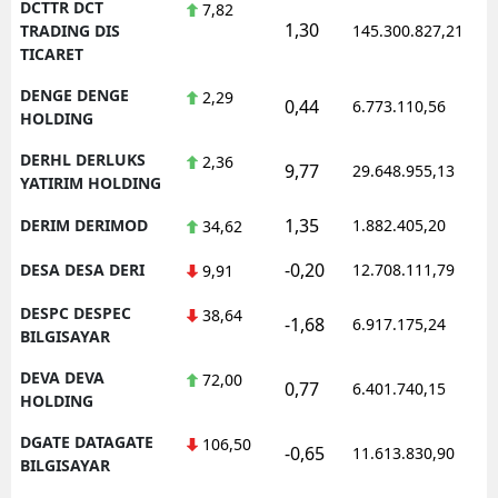
DCTTR DCT
7,82
1,30
TRADING DIS
145.300.827,21
TICARET
DENGE DENGE
2,29
0,44
6.773.110,56
HOLDING
DERHL DERLUKS
2,36
9,77
29.648.955,13
YATIRIM HOLDING
1,35
DERIM DERIMOD
1.882.405,20
34,62
-0,20
DESA DESA DERI
12.708.111,79
9,91
DESPC DESPEC
38,64
-1,68
6.917.175,24
BILGISAYAR
DEVA DEVA
72,00
0,77
6.401.740,15
HOLDING
DGATE DATAGATE
106,50
-0,65
11.613.830,90
BILGISAYAR