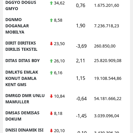
DGGYO DOGUS
34,62
0,76
1.675.201,60
GMYO
DGNMO
8,58
1,90
DOGANLAR
7.236.718,23
MOBILYA
DIRIT DIRITEKS
23,50
-3,69
260.850,00
DIRILIS TEKSTIL
2,11
DITAS DITAS BDY
25.820.909,08
26,10
DMLKTG EMLAK
6,16
1,15
KONUT DAMLA
19.108.544,86
KENT GMS
DMRGD DMR UNLU
10,84
-0,64
54.181.666,22
MAMULLER
DMSAS DEMISAS
8,18
-1,45
3.039.096,04
DOKUM
DNISI DINAMIK ISI
20,10
-0,10
3.430.306,29