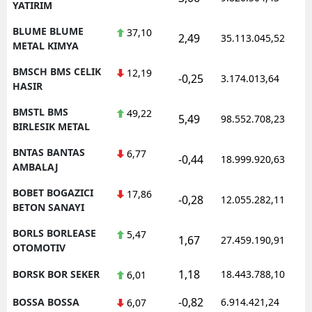
YATIRIM
BLUME BLUME
37,10
2,49
35.113.045,52
METAL KIMYA
BMSCH BMS CELIK
12,19
-0,25
3.174.013,64
HASIR
BMSTL BMS
49,22
5,49
98.552.708,23
BIRLESIK METAL
BNTAS BANTAS
6,77
-0,44
18.999.920,63
AMBALAJ
BOBET BOGAZICI
17,86
-0,28
12.055.282,11
BETON SANAYI
BORLS BORLEASE
5,47
1,67
27.459.190,91
OTOMOTIV
1,18
BORSK BOR SEKER
18.443.788,10
6,01
-0,82
BOSSA BOSSA
6.914.421,24
6,07