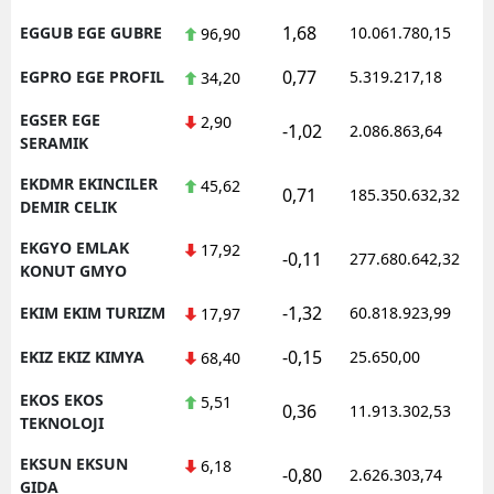
1,68
EGGUB EGE GUBRE
10.061.780,15
96,90
0,77
EGPRO EGE PROFIL
5.319.217,18
34,20
EGSER EGE
2,90
-1,02
2.086.863,64
SERAMIK
EKDMR EKINCILER
45,62
0,71
185.350.632,32
DEMIR CELIK
EKGYO EMLAK
17,92
-0,11
277.680.642,32
KONUT GMYO
-1,32
EKIM EKIM TURIZM
60.818.923,99
17,97
-0,15
EKIZ EKIZ KIMYA
25.650,00
68,40
EKOS EKOS
5,51
0,36
11.913.302,53
TEKNOLOJI
EKSUN EKSUN
6,18
-0,80
2.626.303,74
GIDA