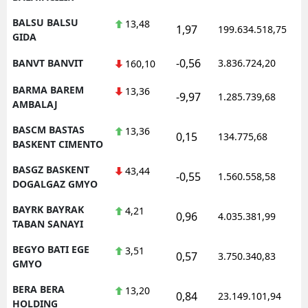
BALSU BALSU
13,48
1,97
199.634.518,75
GIDA
-0,56
BANVT BANVIT
3.836.724,20
160,10
BARMA BAREM
13,36
-9,97
1.285.739,68
AMBALAJ
BASCM BASTAS
13,36
0,15
134.775,68
BASKENT CIMENTO
BASGZ BASKENT
43,44
-0,55
1.560.558,58
DOGALGAZ GMYO
BAYRK BAYRAK
4,21
0,96
4.035.381,99
TABAN SANAYI
BEGYO BATI EGE
3,51
0,57
3.750.340,83
GMYO
BERA BERA
13,20
0,84
23.149.101,94
HOLDING