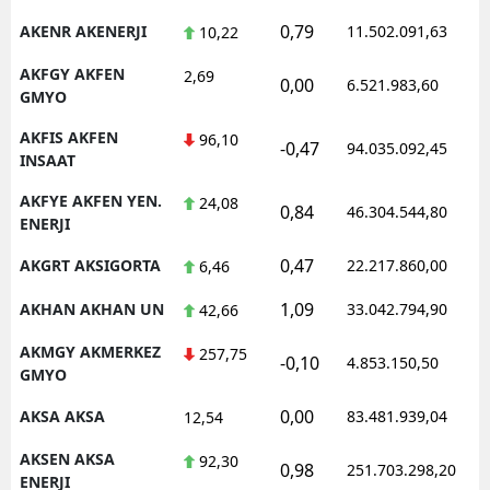
0,79
AKENR AKENERJI
11.502.091,63
10,22
AKFGY AKFEN
2,69
0,00
6.521.983,60
GMYO
AKFIS AKFEN
96,10
-0,47
94.035.092,45
INSAAT
AKFYE AKFEN YEN.
24,08
0,84
46.304.544,80
ENERJI
0,47
AKGRT AKSIGORTA
22.217.860,00
6,46
1,09
AKHAN AKHAN UN
33.042.794,90
42,66
AKMGY AKMERKEZ
257,75
-0,10
4.853.150,50
GMYO
0,00
AKSA AKSA
83.481.939,04
12,54
AKSEN AKSA
92,30
0,98
251.703.298,20
ENERJI