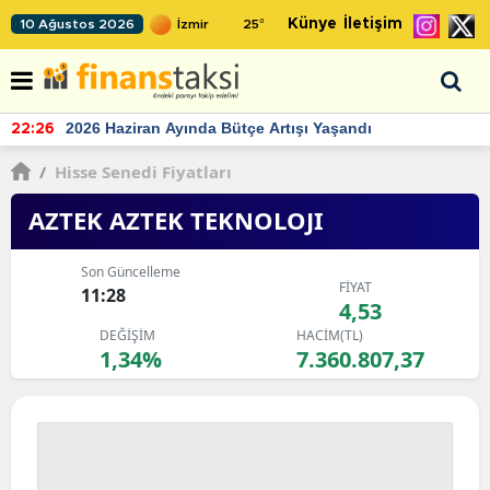
Künye
İletişim
10 Ağustos 2026
25
°
TCMB'nin rezervlerinde artan momentum devam ediyor
22:24
/
Hisse Senedi Fiyatları
AZTEK AZTEK TEKNOLOJI
Son Güncelleme
FİYAT
11:28
4,53
DEĞİŞİM
HACİM(TL)
1,34%
7.360.807,37