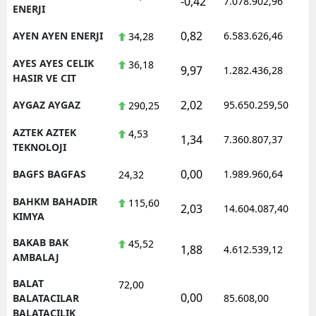
-0,42
7.078.902,96
ENERJI
0,82
AYEN AYEN ENERJI
6.583.626,46
34,28
AYES AYES CELIK
36,18
9,97
1.282.436,28
HASIR VE CIT
2,02
AYGAZ AYGAZ
95.650.259,50
290,25
AZTEK AZTEK
4,53
1,34
7.360.807,37
TEKNOLOJI
0,00
BAGFS BAGFAS
1.989.960,64
24,32
BAHKM BAHADIR
115,60
2,03
14.604.087,40
KIMYA
BAKAB BAK
45,52
1,88
4.612.539,12
AMBALAJ
BALAT
72,00
0,00
BALATACILAR
85.608,00
BALATACILIK