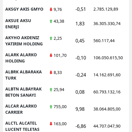
-0,51
AKSGY AKIS GMYO
2.785.129,89
9,76
AKSUE AKSU
43,38
1,83
36.305.330,74
ENERJI
AKYHO AKDENIZ
2,25
0,45
560.117,44
YATIRIM HOLDING
ALARK ALARKO
101,70
-0,10
106.050.615,50
HOLDING
ALBRK ALBARAKA
8,33
-0,24
14.162.691,60
TURK
ALBTN ALBAYRAK
25,94
0,08
60.793.132,16
BETON SANAYI
ALCAR ALARKO
755,00
9,98
38.064.805,00
CARRIER
ALCTL ALCATEL
163,00
-6,86
44.707.047,90
LUCENT TELETAS