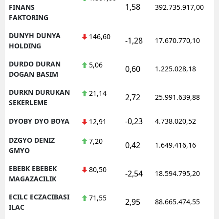
1,58
FINANS
392.735.917,00
FAKTORING
DUNYH DUNYA
146,60
-1,28
17.670.770,10
HOLDING
DURDO DURAN
5,06
0,60
1.225.028,18
DOGAN BASIM
DURKN DURUKAN
21,14
2,72
25.991.639,88
SEKERLEME
-0,23
DYOBY DYO BOYA
4.738.020,52
12,91
DZGYO DENIZ
7,20
0,42
1.649.416,16
GMYO
EBEBK EBEBEK
80,50
-2,54
18.594.795,20
MAGAZACILIK
ECILC ECZACIBASI
71,55
2,95
88.665.474,55
ILAC