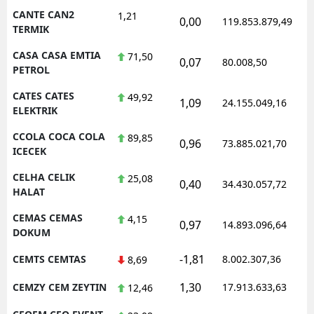
CANTE CAN2
1,21
0,00
119.853.879,49
TERMIK
CASA CASA EMTIA
71,50
0,07
80.008,50
PETROL
CATES CATES
49,92
1,09
24.155.049,16
ELEKTRIK
CCOLA COCA COLA
89,85
0,96
73.885.021,70
ICECEK
CELHA CELIK
25,08
0,40
34.430.057,72
HALAT
CEMAS CEMAS
4,15
0,97
14.893.096,64
DOKUM
-1,81
CEMTS CEMTAS
8.002.307,36
8,69
1,30
CEMZY CEM ZEYTIN
17.913.633,63
12,46