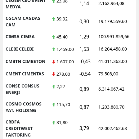
CEOEM CEO EVENT
23,08
1,14
2.162.964,08
MEDYA
CGCAM CAGDAS
39,92
0,30
19.179.559,60
CAM
1,29
CIMSA CIMSA
100.991.859,66
45,40
1,53
CLEBI CELEBI
16.204.458,00
1.459,00
-0,43
CMBTN CIMBETON
41.011.363,00
1.607,00
-0,54
CMENT CIMENTAS
79.508,00
278,00
CONSE CONSUS
2,27
0,89
6.314.067,42
ENERJI
COSMO COSMOS
115,70
0,87
1.203.880,70
YAT. HOLDING
CRDFA
31,80
3,79
CREDITWEST
42.002.462,68
FAKTORING