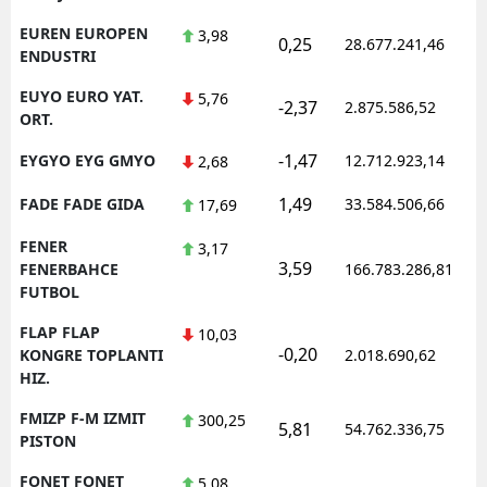
EUREN EUROPEN
3,98
0,25
28.677.241,46
ENDUSTRI
EUYO EURO YAT.
5,76
-2,37
2.875.586,52
ORT.
-1,47
EYGYO EYG GMYO
12.712.923,14
2,68
1,49
FADE FADE GIDA
33.584.506,66
17,69
FENER
3,17
3,59
FENERBAHCE
166.783.286,81
FUTBOL
FLAP FLAP
10,03
-0,20
KONGRE TOPLANTI
2.018.690,62
HIZ.
FMIZP F-M IZMIT
300,25
5,81
54.762.336,75
PISTON
FONET FONET
5,08