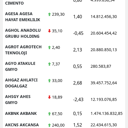
CIMENTO
AGESA AGESA
239,30
1,40
14.812.456,30
HAYAT EMEKLILIK
AGHOL ANADOLU
35,10
-0,45
20.604.454,42
GRUBU HOLDING
AGROT AGROTECH
2,40
2,13
20.880.850,13
TEKNOLOJI
AGYO ATAKULE
7,37
0,55
280.583,87
GMYO
AHGAZ AHLATCI
33,00
2,68
39.457.752,64
DOGALGAZ
AHSGY AHES
18,89
-2,43
12.193.076,85
GMYO
0,15
AKBNK AKBANK
1.474.136.832,85
67,50
1,52
AKCNS AKCANSA
22.434.615,30
240,00