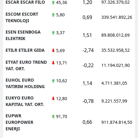
1,20
ESCAR ESCAR FILO
97.326.379,02
45,36
ESCOM ESCORT
5,80
0,69
339.541.892,26
TEKNOLOJI
ESEN ESENBOGA
3,37
1,51
89.808.012,69
ELEKTRIK
-2,74
ETILR ETILER GIDA
35.532.958,52
5,69
ETYAT EURO TREND
13,71
-0,22
11.194.021,90
YAT. ORT.
EUHOL EURO
10,62
1,14
4.711.381,05
YATIRIM HOLDING
EUKYO EURO
12,80
-0,78
9.221.557,99
KAPITAL YAT. ORT.
EUPWR
91,70
0,66
EUROPOWER
911.874.814,50
ENERJI