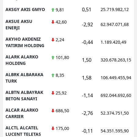
0,51
AKSGY AKIS GMYO
25.719.982,12
9,81
AKSUE AKSU
42,60
-2,92
62.947.071,68
ENERJI
AKYHO AKDENIZ
2,24
-0,44
1.189.420,49
YATIRIM HOLDING
ALARK ALARKO
101,80
1,50
320.678.263,15
HOLDING
ALBRK ALBARAKA
8,35
1,58
106.449.455,94
TURK
ALBTN ALBAYRAK
25,92
-1,14
692.044.692,60
BETON SANAYI
ALCAR ALARKO
686,50
-2,76
52.374.751,50
CARRIER
ALCTL ALCATEL
175,00
-0,11
54.351.595,90
LUCENT TELETAS