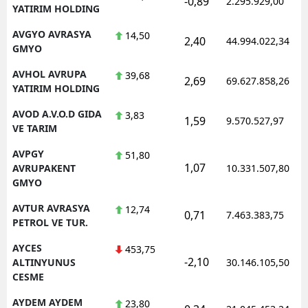
-0,89
2.295.929,00
YATIRIM HOLDING
AVGYO AVRASYA
14,50
2,40
44.994.022,34
GMYO
AVHOL AVRUPA
39,68
2,69
69.627.858,26
YATIRIM HOLDING
AVOD A.V.O.D GIDA
3,83
1,59
9.570.527,97
VE TARIM
AVPGY
51,80
1,07
AVRUPAKENT
10.331.507,80
GMYO
AVTUR AVRASYA
12,74
0,71
7.463.383,75
PETROL VE TUR.
AYCES
453,75
-2,10
ALTINYUNUS
30.146.105,50
CESME
AYDEM AYDEM
23,80