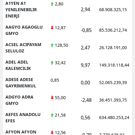
A1YEN A1
2,80
2,94
YENILENEBILIR
68.908.325,15
ENERJI
AAGYO AGAOGLU
12,87
-0,85
85.536.212,74
GMYO
ACSEL ACIPAYAM
128,50
2,47
26.128.191,00
SELULOZ
ADEL ADEL
32,42
9,97
149.318.118,44
KALEMCILIK
ADESE ADESE
0,85
0,00
52.065.239,39
GAYRIMENKUL
ADGYO ADRA
55,00
-2,48
36.451.393,75
GMYO
AEFES ANADOLU
21,58
0,56
634.480.253,24
EFES
AFYON AFYON
12,56
-0,79
7.770.628,92