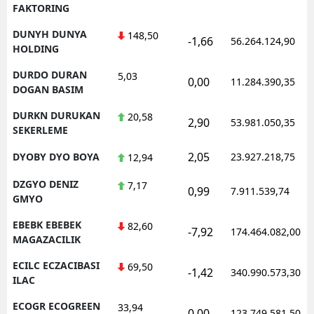
FAKTORING
DUNYH DUNYA
148,50
-1,66
56.264.124,90
HOLDING
DURDO DURAN
5,03
0,00
11.284.390,35
DOGAN BASIM
DURKN DURUKAN
20,58
2,90
53.981.050,35
SEKERLEME
2,05
DYOBY DYO BOYA
23.927.218,75
12,94
DZGYO DENIZ
7,17
0,99
7.911.539,74
GMYO
EBEBK EBEBEK
82,60
-7,92
174.464.082,00
MAGAZACILIK
ECILC ECZACIBASI
69,50
-1,42
340.990.573,30
ILAC
ECOGR ECOGREEN
33,94
0,00
123.749.581,50