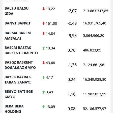
BALSU BALSU
13,22
-2,07
713.863.347,85
GIDA
-0,49
BANVT BANVIT
16.931.765,40
161,00
BARMA BAREM
14,84
-9,95
5.064.966,20
AMBALAJ
BASCM BASTAS
13,34
0,76
486.823,05
BASKENT CIMENTO
BASGZ BASKENT
43,68
-1,36
7.124.661,96
DOGALGAZ GMYO
BAYRK BAYRAK
4,17
0,24
16.349.928,80
TABAN SANAYI
BEGYO BATI EGE
3,49
1,16
11.902.813,59
GMYO
BERA BERA
13,09
0,08
52.186.577,97
HOLDING