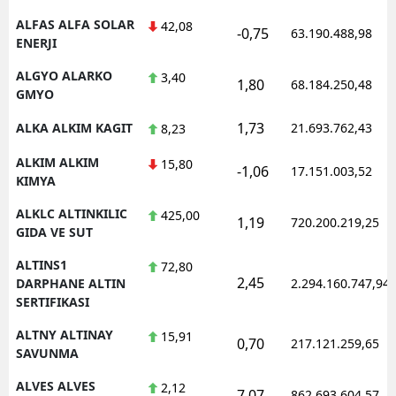
ALFAS ALFA SOLAR
42,08
-0,75
63.190.488,98
ENERJI
ALGYO ALARKO
3,40
1,80
68.184.250,48
GMYO
1,73
ALKA ALKIM KAGIT
21.693.762,43
8,23
ALKIM ALKIM
15,80
-1,06
17.151.003,52
KIMYA
ALKLC ALTINKILIC
425,00
1,19
720.200.219,25
GIDA VE SUT
ALTINS1
72,80
2,45
DARPHANE ALTIN
2.294.160.747,94
SERTIFIKASI
ALTNY ALTINAY
15,91
0,70
217.121.259,65
SAVUNMA
ALVES ALVES
2,12
7,07
862.693.604,57