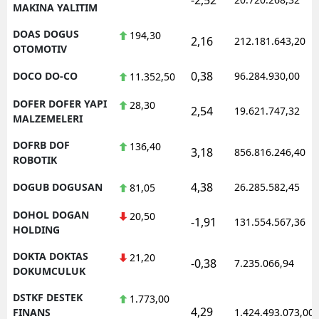
MAKINA YALITIM
DOAS DOGUS
194,30
2,16
212.181.643,20
OTOMOTIV
0,38
DOCO DO-CO
96.284.930,00
11.352,50
DOFER DOFER YAPI
28,30
2,54
19.621.747,32
MALZEMELERI
DOFRB DOF
136,40
3,18
856.816.246,40
ROBOTIK
4,38
DOGUB DOGUSAN
26.285.582,45
81,05
DOHOL DOGAN
20,50
-1,91
131.554.567,36
HOLDING
DOKTA DOKTAS
21,20
-0,38
7.235.066,94
DOKUMCULUK
DSTKF DESTEK
1.773,00
4,29
FINANS
1.424.493.073,00