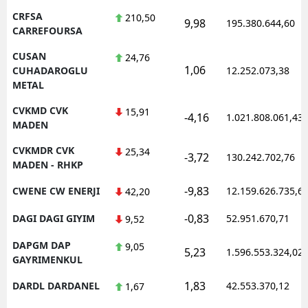
CRFSA
210,50
9,98
195.380.644,60
CARREFOURSA
CUSAN
24,76
1,06
CUHADAROGLU
12.252.073,38
METAL
CVKMD CVK
15,91
-4,16
1.021.808.061,43
MADEN
CVKMDR CVK
25,34
-3,72
130.242.702,76
MADEN - RHKP
-9,83
CWENE CW ENERJI
12.159.626.735,6
42,20
-0,83
DAGI DAGI GIYIM
52.951.670,71
9,52
DAPGM DAP
9,05
5,23
1.596.553.324,02
GAYRIMENKUL
1,83
DARDL DARDANEL
42.553.370,12
1,67