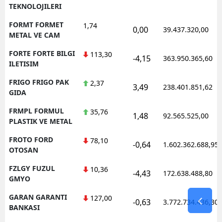
TEKNOLOJILERI
FORMT FORMET
1,74
0,00
39.437.320,00
METAL VE CAM
FORTE FORTE BILGI
113,30
-4,15
363.950.365,60
ILETISIM
FRIGO FRIGO PAK
2,37
3,49
238.401.851,62
GIDA
FRMPL FORMUL
35,76
1,48
92.565.525,00
PLASTIK VE METAL
FROTO FORD
78,10
-0,64
1.602.362.688,95
OTOSAN
FZLGY FUZUL
10,36
-4,43
172.638.488,80
GMYO
GARAN GARANTI
127,00
-0,63
3.772.734.436,30
BANKASI