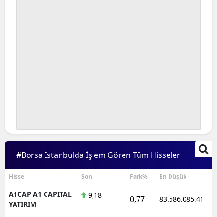
#Borsa İstanbulda İşlem Gören Tüm Hisseler
Hisse
Son
Fark%
En Düşük
A1CAP A1 CAPITAL
9,18
0,77
83.586.085,41
YATIRIM