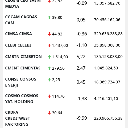
CEOEM CEO EVENT
22,82
-0,09
13.057.682,76
MEDYA
CGCAM CAGDAS
39,80
0,05
70.456.162,06
CAM
-0,36
CIMSA CIMSA
329.636.288,88
44,82
-1,10
CLEBI CELEBI
35.898.068,00
1.437,00
5,22
CMBTN CIMBETON
185.153.083,00
1.614,00
2,47
CMENT CIMENTAS
1.045.824,50
279,50
CONSE CONSUS
2,25
0,45
18.969.734,97
ENERJI
COSMO COSMOS
114,70
-1,38
4.216.401,10
YAT. HOLDING
CRDFA
30,64
-9,99
CREDITWEST
220.906.756,38
FAKTORING