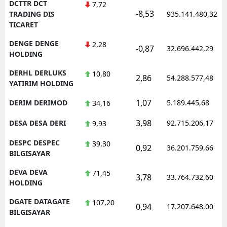
DCTTR DCT
7,72
-8,53
TRADING DIS
935.141.480,32
TICARET
DENGE DENGE
2,28
-0,87
32.696.442,29
HOLDING
DERHL DERLUKS
10,80
2,86
54.288.577,48
YATIRIM HOLDING
1,07
DERIM DERIMOD
5.189.445,68
34,16
3,98
DESA DESA DERI
92.715.206,17
9,93
DESPC DESPEC
39,30
0,92
36.201.759,66
BILGISAYAR
DEVA DEVA
71,45
3,78
33.764.732,60
HOLDING
DGATE DATAGATE
107,20
0,94
17.207.648,00
BILGISAYAR