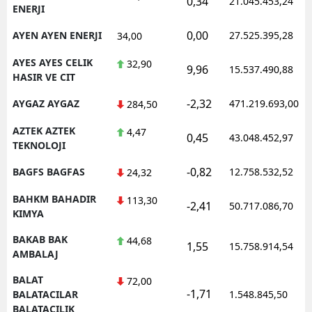
0,34
21.045.453,24
ENERJI
0,00
AYEN AYEN ENERJI
27.525.395,28
34,00
AYES AYES CELIK
32,90
9,96
15.537.490,88
HASIR VE CIT
-2,32
AYGAZ AYGAZ
471.219.693,00
284,50
AZTEK AZTEK
4,47
0,45
43.048.452,97
TEKNOLOJI
-0,82
BAGFS BAGFAS
12.758.532,52
24,32
BAHKM BAHADIR
113,30
-2,41
50.717.086,70
KIMYA
BAKAB BAK
44,68
1,55
15.758.914,54
AMBALAJ
BALAT
72,00
-1,71
BALATACILAR
1.548.845,50
BALATACILIK