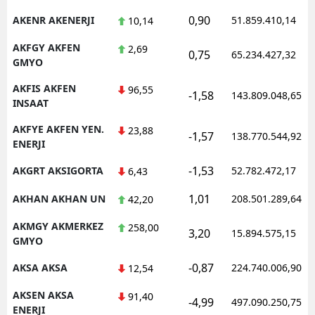
0,90
AKENR AKENERJI
51.859.410,14
10,14
AKFGY AKFEN
2,69
0,75
65.234.427,32
GMYO
AKFIS AKFEN
96,55
-1,58
143.809.048,65
INSAAT
AKFYE AKFEN YEN.
23,88
-1,57
138.770.544,92
ENERJI
-1,53
AKGRT AKSIGORTA
52.782.472,17
6,43
1,01
AKHAN AKHAN UN
208.501.289,64
42,20
AKMGY AKMERKEZ
258,00
3,20
15.894.575,15
GMYO
-0,87
AKSA AKSA
224.740.006,90
12,54
AKSEN AKSA
91,40
-4,99
497.090.250,75
ENERJI