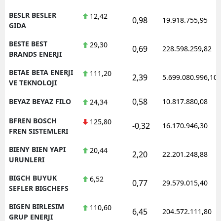
BESLR BESLER
12,42
0,98
19.918.755,95
GIDA
BESTE BEST
29,30
0,69
228.598.259,82
BRANDS ENERJI
BETAE BETA ENERJI
111,20
2,39
5.699.080.996,10
VE TEKNOLOJI
0,58
BEYAZ BEYAZ FILO
10.817.880,08
24,34
BFREN BOSCH
125,80
-0,32
16.170.946,30
FREN SISTEMLERI
BIENY BIEN YAPI
20,44
2,20
22.201.248,88
URUNLERI
BIGCH BUYUK
6,52
0,77
29.579.015,40
SEFLER BIGCHEFS
BIGEN BIRLESIM
110,60
6,45
204.572.111,80
GRUP ENERJI