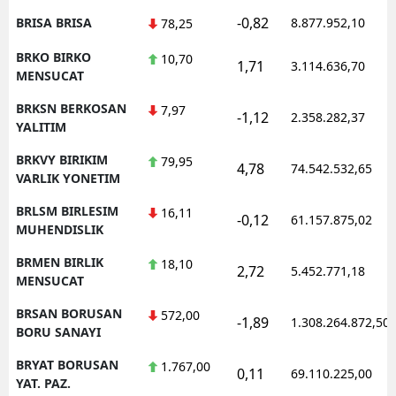
-0,82
BRISA BRISA
8.877.952,10
78,25
BRKO BIRKO
10,70
1,71
3.114.636,70
MENSUCAT
BRKSN BERKOSAN
7,97
-1,12
2.358.282,37
YALITIM
BRKVY BIRIKIM
79,95
4,78
74.542.532,65
VARLIK YONETIM
BRLSM BIRLESIM
16,11
-0,12
61.157.875,02
MUHENDISLIK
BRMEN BIRLIK
18,10
2,72
5.452.771,18
MENSUCAT
BRSAN BORUSAN
572,00
-1,89
1.308.264.872,50
BORU SANAYI
BRYAT BORUSAN
1.767,00
0,11
69.110.225,00
YAT. PAZ.