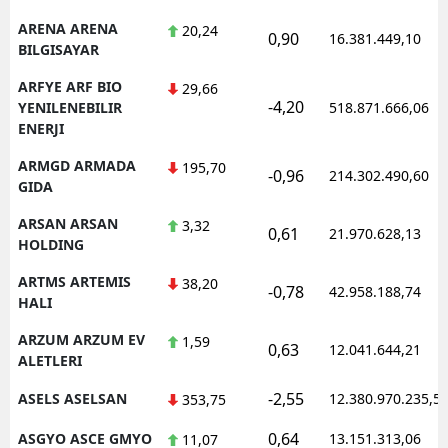
ARENA ARENA
20,24
0,90
16.381.449,10
BILGISAYAR
ARFYE ARF BIO
29,66
-4,20
YENILENEBILIR
518.871.666,06
ENERJI
ARMGD ARMADA
195,70
-0,96
214.302.490,60
GIDA
ARSAN ARSAN
3,32
0,61
21.970.628,13
HOLDING
ARTMS ARTEMIS
38,20
-0,78
42.958.188,74
HALI
ARZUM ARZUM EV
1,59
0,63
12.041.644,21
ALETLERI
-2,55
ASELS ASELSAN
12.380.970.235,5
353,75
0,64
ASGYO ASCE GMYO
13.151.313,06
11,07