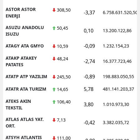
ASTOR ASTOR
308,50
-3,37
6.758.631.520,50
ENERJI
ASUZU ANADOLU
50,45
0,10
13.200.122,86
ISUZU
-0,09
ATAGY ATA GMYO
1.232.154,23
10,59
ATAKP ATAKEY
48,24
-2,74
16.377.723,46
PATATES
-0,89
ATATP ATP YAZILIM
198.883.050,55
245,50
5,78
ATATR ATA TURIZM
481.141.203,37
14,65
ATEKS AKIN
106,40
3,80
1.010.973,30
TEKSTIL
ATLAS ATLAS YAT.
7,13
-0,42
3.382.035,72
ORT.
ATSYH ATLANTIS
111,00