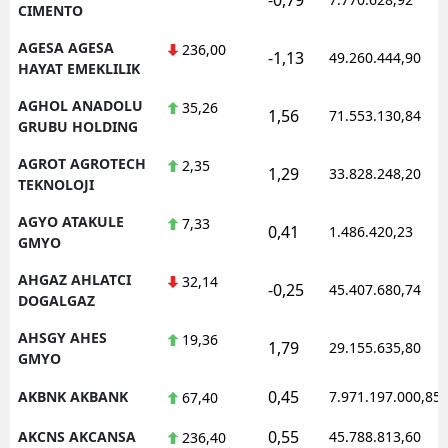
CIMENTO
AGESA AGESA
236,00
-1,13
49.260.444,90
HAYAT EMEKLILIK
AGHOL ANADOLU
35,26
1,56
71.553.130,84
GRUBU HOLDING
AGROT AGROTECH
2,35
1,29
33.828.248,20
TEKNOLOJI
AGYO ATAKULE
7,33
0,41
1.486.420,23
GMYO
AHGAZ AHLATCI
32,14
-0,25
45.407.680,74
DOGALGAZ
AHSGY AHES
19,36
1,79
29.155.635,80
GMYO
0,45
AKBNK AKBANK
7.971.197.000,85
67,40
0,55
AKCNS AKCANSA
45.788.813,60
236,40