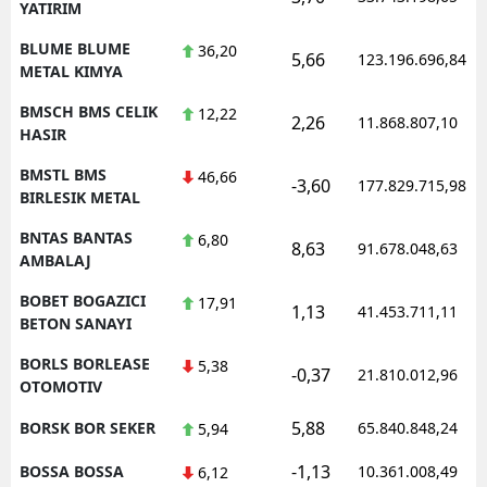
YATIRIM
BLUME BLUME
36,20
5,66
123.196.696,84
METAL KIMYA
BMSCH BMS CELIK
12,22
2,26
11.868.807,10
HASIR
BMSTL BMS
46,66
-3,60
177.829.715,98
BIRLESIK METAL
BNTAS BANTAS
6,80
8,63
91.678.048,63
AMBALAJ
BOBET BOGAZICI
17,91
1,13
41.453.711,11
BETON SANAYI
BORLS BORLEASE
5,38
-0,37
21.810.012,96
OTOMOTIV
5,88
BORSK BOR SEKER
65.840.848,24
5,94
-1,13
BOSSA BOSSA
10.361.008,49
6,12