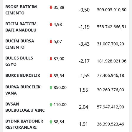
BSOKE BATICIM
35,88
-0,50
309.003.910,80
CIMENTO
BTCIM BATICIM
4,98
-1,19
558.742.666,51
BATI ANADOLU
BUCIM BURSA
5,07
-3,43
31.007.700,29
CIMENTO
BULGS BULLS
37,00
-2,17
181.928.021,96
GSYO
-1,55
BURCE BURCELIK
77.406.946,18
35,54
BURVA BURCELIK
850,00
1,55
30.260.376,00
VANA
BVSAN
110,00
2,04
57.947.412,90
BULBULOGLU VINC
BYDNR BAYDONER
38,34
1,91
36.399.523,46
RESTORANLARI