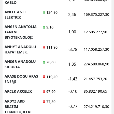
KABLO
ANELE ANEL
124,90
2,46
169.375.227,30
ELEKTRIK
ANGEN ANATOLIA
9,10
1,00
TANI VE
12.505.277,50
BIYOTEKNOLOJI
ANHYT ANADOLU
111,90
-3,78
117.058.257,30
HAYAT EMEK.
ANSGR ANADOLU
28,60
1,35
274.580.868,90
SIGORTA
ARASE DOGU ARAS
110,40
-1,43
21.457.753,20
ENERJI
-0,10
ARCLK ARCELIK
86.832.190,65
97,90
ARDYZ ARD
77,30
-0,77
BILISIM
274.219.710,30
TEKNOLOJILERI