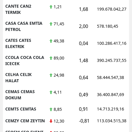
CANTE CAN2
1,21
1,68
199.678.042,27
TERMIK
CASA CASA EMTIA
71,45
2,00
578.180,45
PETROL
CATES CATES
49,38
0,04
100.286.417,16
ELEKTRIK
CCOLA COCA COLA
89,00
1,48
390.245.737,55
ICECEK
CELHA CELIK
24,98
0,64
58.444.547,38
HALAT
CEMAS CEMAS
4,11
0,49
36.400.847,69
DOKUM
0,91
CEMTS CEMTAS
14.713.219,16
8,85
-0,81
CEMZY CEM ZEYTIN
113.034.515,38
12,30