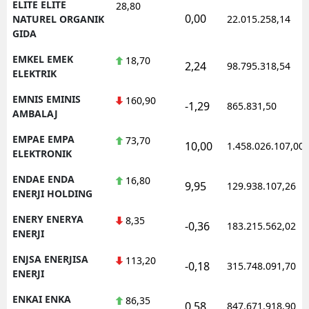
ELITE ELITE
28,80
0,00
NATUREL ORGANIK
22.015.258,14
GIDA
EMKEL EMEK
18,70
2,24
98.795.318,54
ELEKTRIK
EMNIS EMINIS
160,90
-1,29
865.831,50
AMBALAJ
EMPAE EMPA
73,70
10,00
1.458.026.107,00
ELEKTRONIK
ENDAE ENDA
16,80
9,95
129.938.107,26
ENERJI HOLDING
ENERY ENERYA
8,35
-0,36
183.215.562,02
ENERJI
ENJSA ENERJISA
113,20
-0,18
315.748.091,70
ENERJI
ENKAI ENKA
86,35
0,58
847.671.918,90