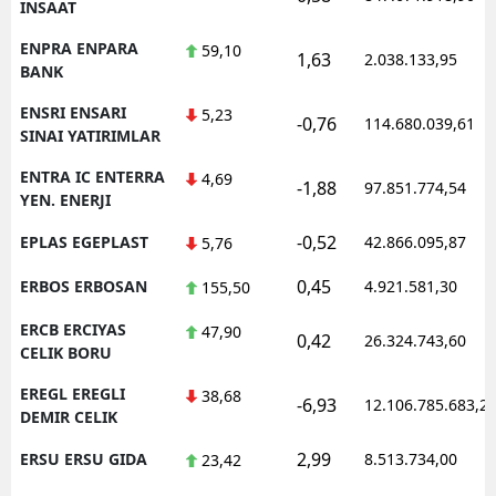
INSAAT
ENPRA ENPARA
59,10
1,63
2.038.133,95
BANK
ENSRI ENSARI
5,23
-0,76
114.680.039,61
SINAI YATIRIMLAR
ENTRA IC ENTERRA
4,69
-1,88
97.851.774,54
YEN. ENERJI
-0,52
EPLAS EGEPLAST
42.866.095,87
5,76
0,45
ERBOS ERBOSAN
4.921.581,30
155,50
ERCB ERCIYAS
47,90
0,42
26.324.743,60
CELIK BORU
EREGL EREGLI
38,68
-6,93
12.106.785.683,2
DEMIR CELIK
2,99
ERSU ERSU GIDA
8.513.734,00
23,42