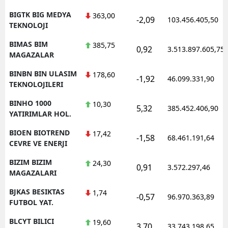
BIGTK BIG MEDYA
363,00
-2,09
103.456.405,50
TEKNOLOJI
BIMAS BIM
385,75
0,92
3.513.897.605,75
MAGAZALAR
BINBN BIN ULASIM
178,60
-1,92
46.099.331,90
TEKNOLOJILERI
BINHO 1000
10,30
5,32
385.452.406,90
YATIRIMLAR HOL.
BIOEN BIOTREND
17,42
-1,58
68.461.191,64
CEVRE VE ENERJI
BIZIM BIZIM
24,30
0,91
3.572.297,46
MAGAZALARI
BJKAS BESIKTAS
1,74
-0,57
96.970.363,89
FUTBOL YAT.
BLCYT BILICI
19,60
3,70
33.743.198,65