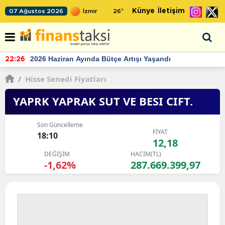
Künye
İletişim
07 Ağustos 2026
26
°
TCMB'nin rezervlerinde artan momentum devam ediyor
22:24
/
Hisse Senedi Fiyatları
YAPRK YAPRAK SUT VE BESI CIFT.
Son Güncelleme
FİYAT
18:10
12,18
DEĞİŞİM
HACİM(TL)
-1,62%
287.669.399,97