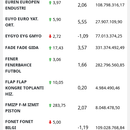
EUREN EUROPEN
3,97
2,06
108.798.316,17
ENDUSTRI
EUYO EURO YAT.
5,90
5,55
27.907.109,90
ORT.
-1,09
EYGYO EYG GMYO
77.013.374,25
2,72
3,57
FADE FADE GIDA
331.374.492,49
17,43
FENER
3,06
1,66
FENERBAHCE
282.796.560,85
FUTBOL
FLAP FLAP
10,05
0,20
KONGRE TOPLANTI
4.984.490,46
HIZ.
FMIZP F-M IZMIT
283,75
2,07
8.048.478,50
PISTON
FONET FONET
5,00
-1,19
BILGI
109.028.768,84