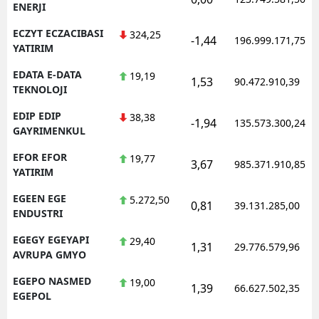
ENERJI
ECZYT ECZACIBASI
324,25
-1,44
196.999.171,75
YATIRIM
EDATA E-DATA
19,19
1,53
90.472.910,39
TEKNOLOJI
EDIP EDIP
38,38
-1,94
135.573.300,24
GAYRIMENKUL
EFOR EFOR
19,77
3,67
985.371.910,85
YATIRIM
EGEEN EGE
5.272,50
0,81
39.131.285,00
ENDUSTRI
EGEGY EGEYAPI
29,40
1,31
29.776.579,96
AVRUPA GMYO
EGEPO NASMED
19,00
1,39
66.627.502,35
EGEPOL