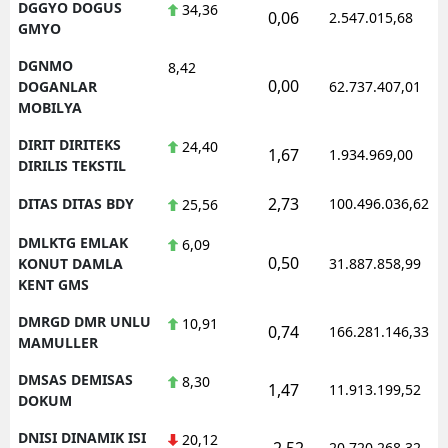
DGGYO DOGUS
34,36
0,06
2.547.015,68
GMYO
DGNMO
8,42
0,00
DOGANLAR
62.737.407,01
MOBILYA
DIRIT DIRITEKS
24,40
1,67
1.934.969,00
DIRILIS TEKSTIL
2,73
DITAS DITAS BDY
100.496.036,62
25,56
DMLKTG EMLAK
6,09
0,50
KONUT DAMLA
31.887.858,99
KENT GMS
DMRGD DMR UNLU
10,91
0,74
166.281.146,33
MAMULLER
DMSAS DEMISAS
8,30
1,47
11.913.199,52
DOKUM
DNISI DINAMIK ISI
20,12
-2,52
20.720.268,32