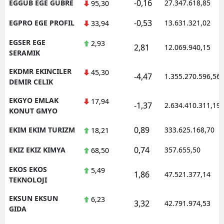
-0,16
EGGUB EGE GUBRE
27.347.618,85
95,30
-0,53
EGPRO EGE PROFIL
13.631.321,02
33,94
EGSER EGE
2,93
2,81
12.069.940,15
SERAMIK
EKDMR EKINCILER
45,30
-4,47
1.355.270.596,56
DEMIR CELIK
EKGYO EMLAK
17,94
-1,37
2.634.410.311,19
KONUT GMYO
0,89
EKIM EKIM TURIZM
333.625.168,70
18,21
0,74
EKIZ EKIZ KIMYA
357.655,50
68,50
EKOS EKOS
5,49
1,86
47.521.377,14
TEKNOLOJI
EKSUN EKSUN
6,23
3,32
42.791.974,53
GIDA