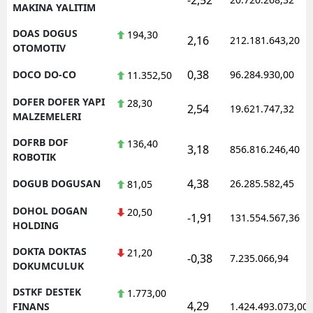
MAKINA YALITIM
DOAS DOGUS
194,30
2,16
212.181.643,20
OTOMOTIV
0,38
DOCO DO-CO
96.284.930,00
11.352,50
DOFER DOFER YAPI
28,30
2,54
19.621.747,32
MALZEMELERI
DOFRB DOF
136,40
3,18
856.816.246,40
ROBOTIK
4,38
DOGUB DOGUSAN
26.285.582,45
81,05
DOHOL DOGAN
20,50
-1,91
131.554.567,36
HOLDING
DOKTA DOKTAS
21,20
-0,38
7.235.066,94
DOKUMCULUK
DSTKF DESTEK
1.773,00
4,29
FINANS
1.424.493.073,00