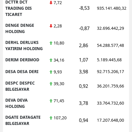
DCTTR DCT
7,72
-8,53
TRADING DIS
935.141.480,32
TICARET
DENGE DENGE
2,28
-0,87
32.696.442,29
HOLDING
DERHL DERLUKS
10,80
2,86
54.288.577,48
YATIRIM HOLDING
1,07
DERIM DERIMOD
5.189.445,68
34,16
3,98
DESA DESA DERI
92.715.206,17
9,93
DESPC DESPEC
39,30
0,92
36.201.759,66
BILGISAYAR
DEVA DEVA
71,45
3,78
33.764.732,60
HOLDING
DGATE DATAGATE
107,20
0,94
17.207.648,00
BILGISAYAR