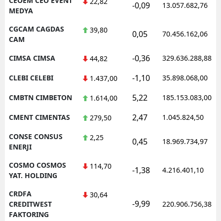
CEOEM CEO EVENT
22,82
-0,09
13.057.682,76
MEDYA
CGCAM CAGDAS
39,80
0,05
70.456.162,06
CAM
-0,36
CIMSA CIMSA
329.636.288,88
44,82
-1,10
CLEBI CELEBI
35.898.068,00
1.437,00
5,22
CMBTN CIMBETON
185.153.083,00
1.614,00
2,47
CMENT CIMENTAS
1.045.824,50
279,50
CONSE CONSUS
2,25
0,45
18.969.734,97
ENERJI
COSMO COSMOS
114,70
-1,38
4.216.401,10
YAT. HOLDING
CRDFA
30,64
-9,99
CREDITWEST
220.906.756,38
FAKTORING