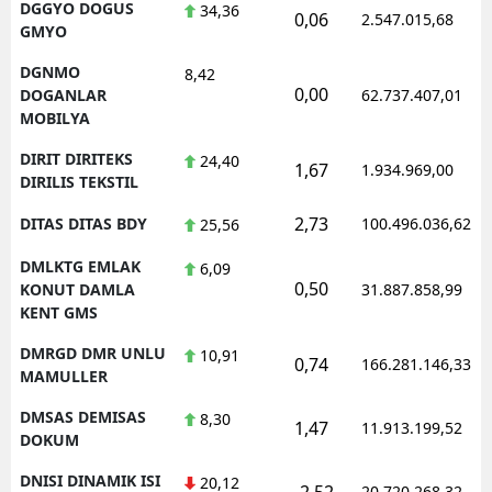
DGGYO DOGUS
34,36
0,06
2.547.015,68
GMYO
DGNMO
8,42
0,00
DOGANLAR
62.737.407,01
MOBILYA
DIRIT DIRITEKS
24,40
1,67
1.934.969,00
DIRILIS TEKSTIL
2,73
DITAS DITAS BDY
100.496.036,62
25,56
DMLKTG EMLAK
6,09
0,50
KONUT DAMLA
31.887.858,99
KENT GMS
DMRGD DMR UNLU
10,91
0,74
166.281.146,33
MAMULLER
DMSAS DEMISAS
8,30
1,47
11.913.199,52
DOKUM
DNISI DINAMIK ISI
20,12
-2,52
20.720.268,32