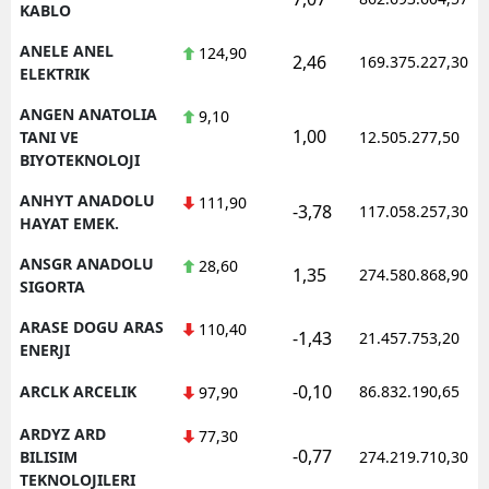
KABLO
ANELE ANEL
124,90
2,46
169.375.227,30
ELEKTRIK
ANGEN ANATOLIA
9,10
1,00
TANI VE
12.505.277,50
BIYOTEKNOLOJI
ANHYT ANADOLU
111,90
-3,78
117.058.257,30
HAYAT EMEK.
ANSGR ANADOLU
28,60
1,35
274.580.868,90
SIGORTA
ARASE DOGU ARAS
110,40
-1,43
21.457.753,20
ENERJI
-0,10
ARCLK ARCELIK
86.832.190,65
97,90
ARDYZ ARD
77,30
-0,77
BILISIM
274.219.710,30
TEKNOLOJILERI