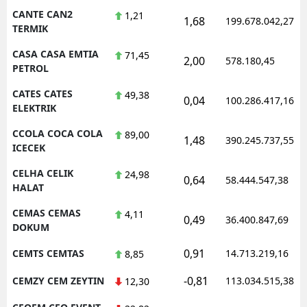
CANTE CAN2
1,21
1,68
199.678.042,27
TERMIK
CASA CASA EMTIA
71,45
2,00
578.180,45
PETROL
CATES CATES
49,38
0,04
100.286.417,16
ELEKTRIK
CCOLA COCA COLA
89,00
1,48
390.245.737,55
ICECEK
CELHA CELIK
24,98
0,64
58.444.547,38
HALAT
CEMAS CEMAS
4,11
0,49
36.400.847,69
DOKUM
0,91
CEMTS CEMTAS
14.713.219,16
8,85
-0,81
CEMZY CEM ZEYTIN
113.034.515,38
12,30