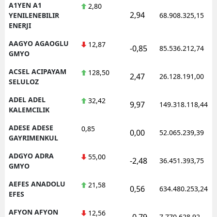
A1YEN A1
2,80
2,94
YENILENEBILIR
68.908.325,15
ENERJI
AAGYO AGAOGLU
12,87
-0,85
85.536.212,74
GMYO
ACSEL ACIPAYAM
128,50
2,47
26.128.191,00
SELULOZ
ADEL ADEL
32,42
9,97
149.318.118,44
KALEMCILIK
ADESE ADESE
0,85
0,00
52.065.239,39
GAYRIMENKUL
ADGYO ADRA
55,00
-2,48
36.451.393,75
GMYO
AEFES ANADOLU
21,58
0,56
634.480.253,24
EFES
AFYON AFYON
12,56
-0,79
7.770.628,92