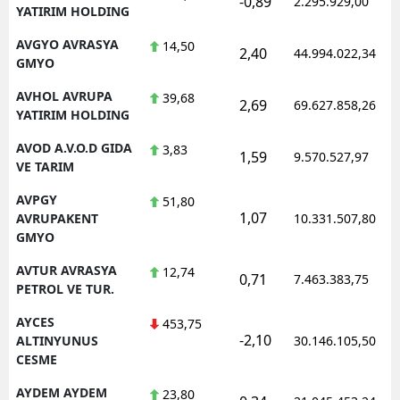
-0,89
2.295.929,00
YATIRIM HOLDING
AVGYO AVRASYA
14,50
2,40
44.994.022,34
GMYO
AVHOL AVRUPA
39,68
2,69
69.627.858,26
YATIRIM HOLDING
AVOD A.V.O.D GIDA
3,83
1,59
9.570.527,97
VE TARIM
AVPGY
51,80
1,07
AVRUPAKENT
10.331.507,80
GMYO
AVTUR AVRASYA
12,74
0,71
7.463.383,75
PETROL VE TUR.
AYCES
453,75
-2,10
ALTINYUNUS
30.146.105,50
CESME
AYDEM AYDEM
23,80