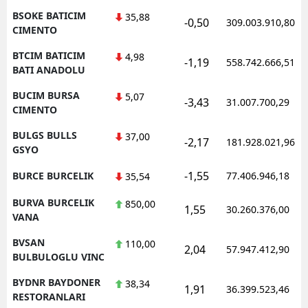
BSOKE BATICIM
35,88
-0,50
309.003.910,80
CIMENTO
BTCIM BATICIM
4,98
-1,19
558.742.666,51
BATI ANADOLU
BUCIM BURSA
5,07
-3,43
31.007.700,29
CIMENTO
BULGS BULLS
37,00
-2,17
181.928.021,96
GSYO
-1,55
BURCE BURCELIK
77.406.946,18
35,54
BURVA BURCELIK
850,00
1,55
30.260.376,00
VANA
BVSAN
110,00
2,04
57.947.412,90
BULBULOGLU VINC
BYDNR BAYDONER
38,34
1,91
36.399.523,46
RESTORANLARI