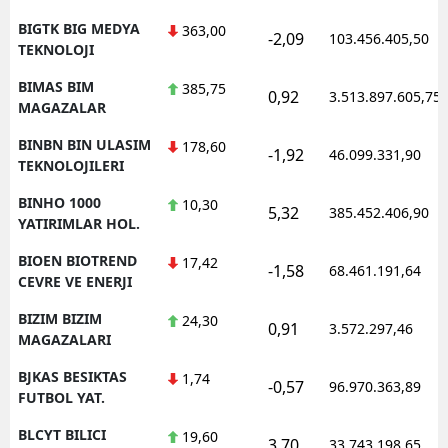
BIGTK BIG MEDYA
363,00
-2,09
103.456.405,50
TEKNOLOJI
BIMAS BIM
385,75
0,92
3.513.897.605,75
MAGAZALAR
BINBN BIN ULASIM
178,60
-1,92
46.099.331,90
TEKNOLOJILERI
BINHO 1000
10,30
5,32
385.452.406,90
YATIRIMLAR HOL.
BIOEN BIOTREND
17,42
-1,58
68.461.191,64
CEVRE VE ENERJI
BIZIM BIZIM
24,30
0,91
3.572.297,46
MAGAZALARI
BJKAS BESIKTAS
1,74
-0,57
96.970.363,89
FUTBOL YAT.
BLCYT BILICI
19,60
3,70
33.743.198,65