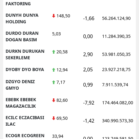
FAKTORING
DUNYH DUNYA
148,50
-1,66
56.264.124,90
HOLDING
DURDO DURAN
5,03
0,00
11.284.390,35
DOGAN BASIM
DURKN DURUKAN
20,58
2,90
53.981.050,35
SEKERLEME
2,05
DYOBY DYO BOYA
23.927.218,75
12,94
DZGYO DENIZ
7,17
0,99
7.911.539,74
GMYO
EBEBK EBEBEK
82,60
-7,92
174.464.082,00
MAGAZACILIK
ECILC ECZACIBASI
69,50
-1,42
340.990.573,30
ILAC
ECOGR ECOGREEN
33,94
0,00
123.749.581,50