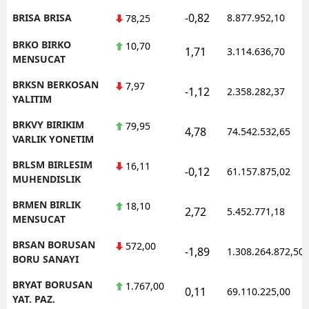
-0,82
BRISA BRISA
8.877.952,10
78,25
BRKO BIRKO
10,70
1,71
3.114.636,70
MENSUCAT
BRKSN BERKOSAN
7,97
-1,12
2.358.282,37
YALITIM
BRKVY BIRIKIM
79,95
4,78
74.542.532,65
VARLIK YONETIM
BRLSM BIRLESIM
16,11
-0,12
61.157.875,02
MUHENDISLIK
BRMEN BIRLIK
18,10
2,72
5.452.771,18
MENSUCAT
BRSAN BORUSAN
572,00
-1,89
1.308.264.872,50
BORU SANAYI
BRYAT BORUSAN
1.767,00
0,11
69.110.225,00
YAT. PAZ.