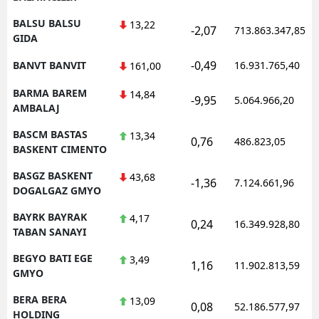
BALSU BALSU
13,22
-2,07
713.863.347,85
GIDA
-0,49
BANVT BANVIT
16.931.765,40
161,00
BARMA BAREM
14,84
-9,95
5.064.966,20
AMBALAJ
BASCM BASTAS
13,34
0,76
486.823,05
BASKENT CIMENTO
BASGZ BASKENT
43,68
-1,36
7.124.661,96
DOGALGAZ GMYO
BAYRK BAYRAK
4,17
0,24
16.349.928,80
TABAN SANAYI
BEGYO BATI EGE
3,49
1,16
11.902.813,59
GMYO
BERA BERA
13,09
0,08
52.186.577,97
HOLDING