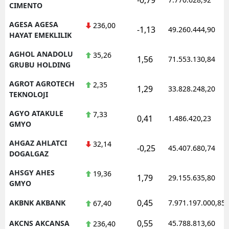
CIMENTO
AGESA AGESA
236,00
-1,13
49.260.444,90
HAYAT EMEKLILIK
AGHOL ANADOLU
35,26
1,56
71.553.130,84
GRUBU HOLDING
AGROT AGROTECH
2,35
1,29
33.828.248,20
TEKNOLOJI
AGYO ATAKULE
7,33
0,41
1.486.420,23
GMYO
AHGAZ AHLATCI
32,14
-0,25
45.407.680,74
DOGALGAZ
AHSGY AHES
19,36
1,79
29.155.635,80
GMYO
0,45
AKBNK AKBANK
7.971.197.000,85
67,40
0,55
AKCNS AKCANSA
45.788.813,60
236,40