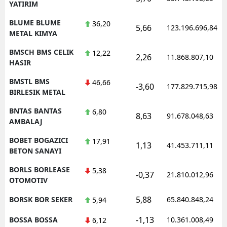
YATIRIM
BLUME BLUME
36,20
5,66
123.196.696,84
METAL KIMYA
BMSCH BMS CELIK
12,22
2,26
11.868.807,10
HASIR
BMSTL BMS
46,66
-3,60
177.829.715,98
BIRLESIK METAL
BNTAS BANTAS
6,80
8,63
91.678.048,63
AMBALAJ
BOBET BOGAZICI
17,91
1,13
41.453.711,11
BETON SANAYI
BORLS BORLEASE
5,38
-0,37
21.810.012,96
OTOMOTIV
5,88
BORSK BOR SEKER
65.840.848,24
5,94
-1,13
BOSSA BOSSA
10.361.008,49
6,12