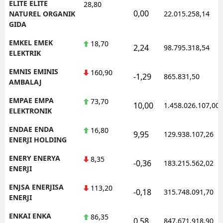
ELITE ELITE
28,80
0,00
NATUREL ORGANIK
22.015.258,14
GIDA
EMKEL EMEK
18,70
2,24
98.795.318,54
ELEKTRIK
EMNIS EMINIS
160,90
-1,29
865.831,50
AMBALAJ
EMPAE EMPA
73,70
10,00
1.458.026.107,00
ELEKTRONIK
ENDAE ENDA
16,80
9,95
129.938.107,26
ENERJI HOLDING
ENERY ENERYA
8,35
-0,36
183.215.562,02
ENERJI
ENJSA ENERJISA
113,20
-0,18
315.748.091,70
ENERJI
ENKAI ENKA
86,35
0,58
847.671.918,90