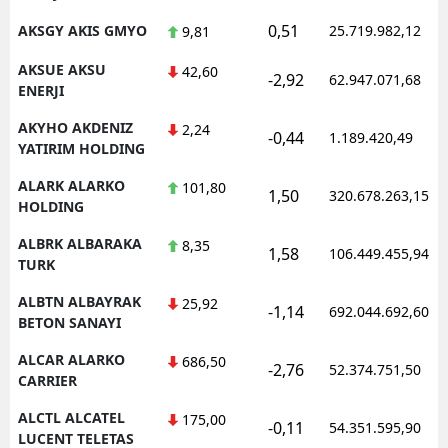
0,51
AKSGY AKIS GMYO
25.719.982,12
9,81
AKSUE AKSU
42,60
-2,92
62.947.071,68
ENERJI
AKYHO AKDENIZ
2,24
-0,44
1.189.420,49
YATIRIM HOLDING
ALARK ALARKO
101,80
1,50
320.678.263,15
HOLDING
ALBRK ALBARAKA
8,35
1,58
106.449.455,94
TURK
ALBTN ALBAYRAK
25,92
-1,14
692.044.692,60
BETON SANAYI
ALCAR ALARKO
686,50
-2,76
52.374.751,50
CARRIER
ALCTL ALCATEL
175,00
-0,11
54.351.595,90
LUCENT TELETAS