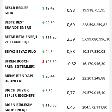
BESLR BESLER
12,42
0,98
19.918.755,95
GIDA
BESTE BEST
29,30
0,69
228.598.259,82
BRANDS ENERJI
BETAE BETA ENERJI
111,20
2,39
5.699.080.996,10
VE TEKNOLOJI
0,58
BEYAZ BEYAZ FILO
10.817.880,08
24,34
BFREN BOSCH
125,80
-0,32
16.170.946,30
FREN SISTEMLERI
BIENY BIEN YAPI
20,44
2,20
22.201.248,88
URUNLERI
BIGCH BUYUK
6,52
0,77
29.579.015,40
SEFLER BIGCHEFS
BIGEN BIRLESIM
110,60
6,45
204.572.111,80
GRUP ENERJI