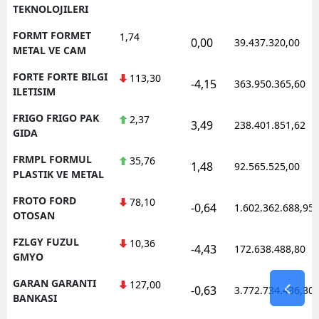
TEKNOLOJILERI
FORMT FORMET
1,74
0,00
39.437.320,00
METAL VE CAM
FORTE FORTE BILGI
113,30
-4,15
363.950.365,60
ILETISIM
FRIGO FRIGO PAK
2,37
3,49
238.401.851,62
GIDA
FRMPL FORMUL
35,76
1,48
92.565.525,00
PLASTIK VE METAL
FROTO FORD
78,10
-0,64
1.602.362.688,95
OTOSAN
FZLGY FUZUL
10,36
-4,43
172.638.488,80
GMYO
GARAN GARANTI
127,00
-0,63
3.772.734.436,30
BANKASI