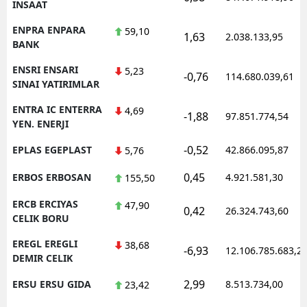
INSAAT
ENPRA ENPARA
59,10
1,63
2.038.133,95
BANK
ENSRI ENSARI
5,23
-0,76
114.680.039,61
SINAI YATIRIMLAR
ENTRA IC ENTERRA
4,69
-1,88
97.851.774,54
YEN. ENERJI
-0,52
EPLAS EGEPLAST
42.866.095,87
5,76
0,45
ERBOS ERBOSAN
4.921.581,30
155,50
ERCB ERCIYAS
47,90
0,42
26.324.743,60
CELIK BORU
EREGL EREGLI
38,68
-6,93
12.106.785.683,2
DEMIR CELIK
2,99
ERSU ERSU GIDA
8.513.734,00
23,42