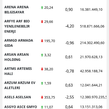
ARENA ARENA
20,24
0,90
16.381.449,10
BILGISAYAR
ARFYE ARF BIO
29,66
-4,20
YENILENEBILIR
518.871.666,06
ENERJI
ARMGD ARMADA
195,70
-0,96
214.302.490,60
GIDA
ARSAN ARSAN
3,32
0,61
21.970.628,13
HOLDING
ARTMS ARTEMIS
38,20
-0,78
42.958.188,74
HALI
ARZUM ARZUM EV
1,59
0,63
12.041.644,21
ALETLERI
-2,55
ASELS ASELSAN
12.380.970.235,5
353,75
0,64
ASGYO ASCE GMYO
13.151.313,06
11,07