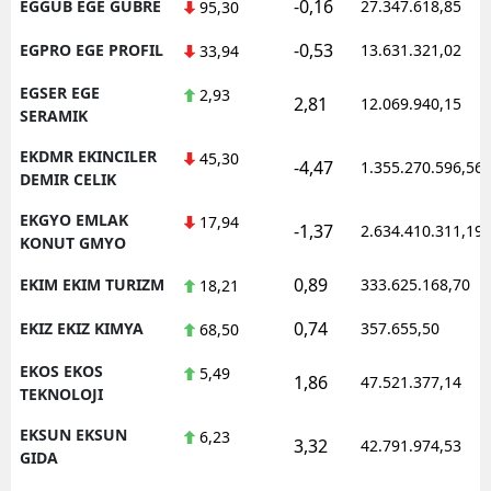
-0,16
EGGUB EGE GUBRE
27.347.618,85
95,30
-0,53
EGPRO EGE PROFIL
13.631.321,02
33,94
EGSER EGE
2,93
2,81
12.069.940,15
SERAMIK
EKDMR EKINCILER
45,30
-4,47
1.355.270.596,56
DEMIR CELIK
EKGYO EMLAK
17,94
-1,37
2.634.410.311,19
KONUT GMYO
0,89
EKIM EKIM TURIZM
333.625.168,70
18,21
0,74
EKIZ EKIZ KIMYA
357.655,50
68,50
EKOS EKOS
5,49
1,86
47.521.377,14
TEKNOLOJI
EKSUN EKSUN
6,23
3,32
42.791.974,53
GIDA