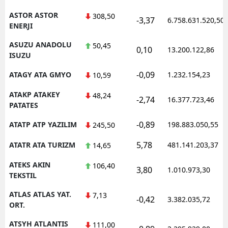
ASTOR ASTOR
308,50
-3,37
6.758.631.520,50
ENERJI
ASUZU ANADOLU
50,45
0,10
13.200.122,86
ISUZU
-0,09
ATAGY ATA GMYO
1.232.154,23
10,59
ATAKP ATAKEY
48,24
-2,74
16.377.723,46
PATATES
-0,89
ATATP ATP YAZILIM
198.883.050,55
245,50
5,78
ATATR ATA TURIZM
481.141.203,37
14,65
ATEKS AKIN
106,40
3,80
1.010.973,30
TEKSTIL
ATLAS ATLAS YAT.
7,13
-0,42
3.382.035,72
ORT.
ATSYH ATLANTIS
111,00