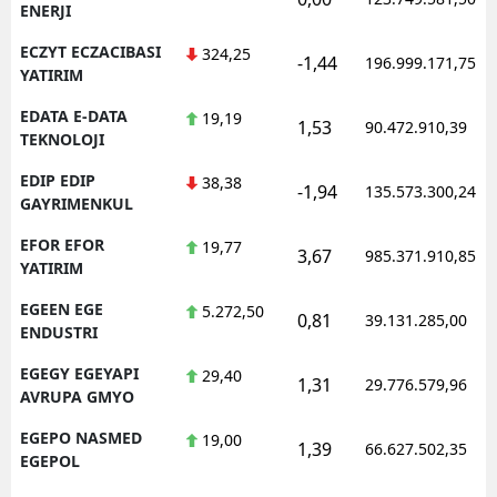
ENERJI
ECZYT ECZACIBASI
324,25
-1,44
196.999.171,75
YATIRIM
EDATA E-DATA
19,19
1,53
90.472.910,39
TEKNOLOJI
EDIP EDIP
38,38
-1,94
135.573.300,24
GAYRIMENKUL
EFOR EFOR
19,77
3,67
985.371.910,85
YATIRIM
EGEEN EGE
5.272,50
0,81
39.131.285,00
ENDUSTRI
EGEGY EGEYAPI
29,40
1,31
29.776.579,96
AVRUPA GMYO
EGEPO NASMED
19,00
1,39
66.627.502,35
EGEPOL