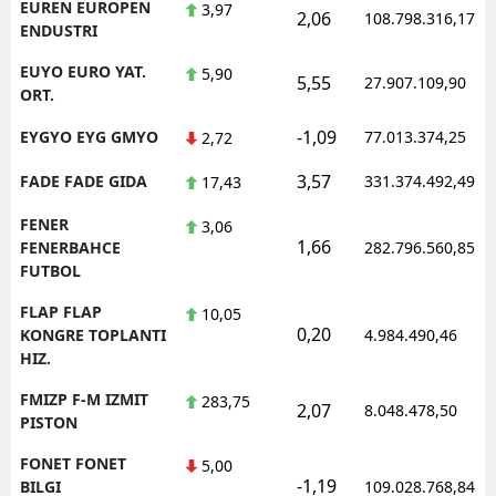
EUREN EUROPEN
3,97
2,06
108.798.316,17
ENDUSTRI
EUYO EURO YAT.
5,90
5,55
27.907.109,90
ORT.
-1,09
EYGYO EYG GMYO
77.013.374,25
2,72
3,57
FADE FADE GIDA
331.374.492,49
17,43
FENER
3,06
1,66
FENERBAHCE
282.796.560,85
FUTBOL
FLAP FLAP
10,05
0,20
KONGRE TOPLANTI
4.984.490,46
HIZ.
FMIZP F-M IZMIT
283,75
2,07
8.048.478,50
PISTON
FONET FONET
5,00
-1,19
BILGI
109.028.768,84