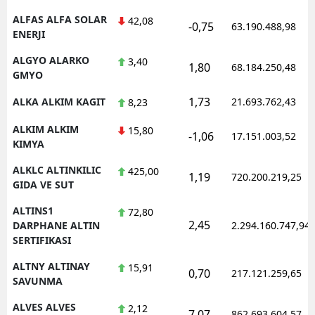
ALFAS ALFA SOLAR
42,08
-0,75
63.190.488,98
ENERJI
ALGYO ALARKO
3,40
1,80
68.184.250,48
GMYO
1,73
ALKA ALKIM KAGIT
21.693.762,43
8,23
ALKIM ALKIM
15,80
-1,06
17.151.003,52
KIMYA
ALKLC ALTINKILIC
425,00
1,19
720.200.219,25
GIDA VE SUT
ALTINS1
72,80
2,45
DARPHANE ALTIN
2.294.160.747,94
SERTIFIKASI
ALTNY ALTINAY
15,91
0,70
217.121.259,65
SAVUNMA
ALVES ALVES
2,12
7,07
862.693.604,57