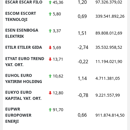
1,20
ESCAR ESCAR FILO
97.326.379,02
45,36
ESCOM ESCORT
5,80
0,69
339.541.892,26
TEKNOLOJI
ESEN ESENBOGA
3,37
1,51
89.808.012,69
ELEKTRIK
-2,74
ETILR ETILER GIDA
35.532.958,52
5,69
ETYAT EURO TREND
13,71
-0,22
11.194.021,90
YAT. ORT.
EUHOL EURO
10,62
1,14
4.711.381,05
YATIRIM HOLDING
EUKYO EURO
12,80
-0,78
9.221.557,99
KAPITAL YAT. ORT.
EUPWR
91,70
0,66
EUROPOWER
911.874.814,50
ENERJI