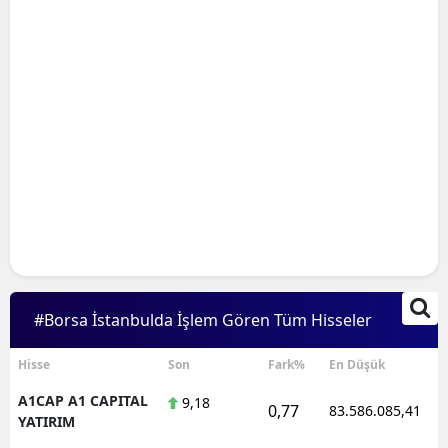
#Borsa İstanbulda İşlem Gören Tüm Hisseler
Hisse
Son
Fark%
En Düşük
A1CAP A1 CAPITAL
9,18
0,77
83.586.085,41
YATIRIM