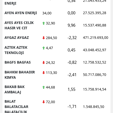
0,34
21.045.453,24
ENERJI
0,00
AYEN AYEN ENERJI
27.525.395,28
34,00
AYES AYES CELIK
32,90
9,96
15.537.490,88
HASIR VE CIT
-2,32
AYGAZ AYGAZ
471.219.693,00
284,50
AZTEK AZTEK
4,47
0,45
43.048.452,97
TEKNOLOJI
-0,82
BAGFS BAGFAS
12.758.532,52
24,32
BAHKM BAHADIR
113,30
-2,41
50.717.086,70
KIMYA
BAKAB BAK
44,68
1,55
15.758.914,54
AMBALAJ
BALAT
72,00
-1,71
BALATACILAR
1.548.845,50
BALATACILIK