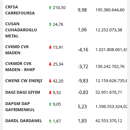
CRFSA
210,50
9,98
195.380.644,60
CARREFOURSA
CUSAN
24,76
1,06
CUHADAROGLU
12.252.073,38
METAL
CVKMD CVK
15,91
-4,16
1.021.808.061,43
MADEN
CVKMDR CVK
25,34
-3,72
130.242.702,76
MADEN - RHKP
-9,83
CWENE CW ENERJI
12.159.626.735,6
42,20
-0,83
DAGI DAGI GIYIM
52.951.670,71
9,52
DAPGM DAP
9,05
5,23
1.596.553.324,02
GAYRIMENKUL
1,83
DARDL DARDANEL
42.553.370,12
1,67