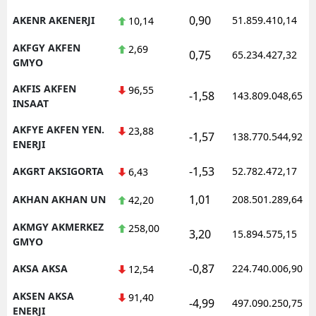
0,90
AKENR AKENERJI
51.859.410,14
10,14
AKFGY AKFEN
2,69
0,75
65.234.427,32
GMYO
AKFIS AKFEN
96,55
-1,58
143.809.048,65
INSAAT
AKFYE AKFEN YEN.
23,88
-1,57
138.770.544,92
ENERJI
-1,53
AKGRT AKSIGORTA
52.782.472,17
6,43
1,01
AKHAN AKHAN UN
208.501.289,64
42,20
AKMGY AKMERKEZ
258,00
3,20
15.894.575,15
GMYO
-0,87
AKSA AKSA
224.740.006,90
12,54
AKSEN AKSA
91,40
-4,99
497.090.250,75
ENERJI