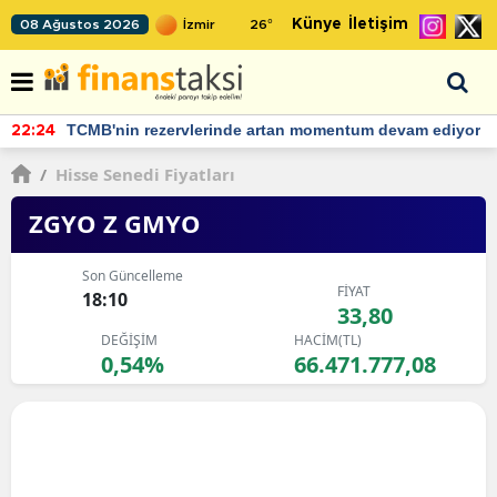
Künye
İletişim
08 Ağustos 2026
26
°
Bakan Şimşek, Batman Havalimanı için umut verici
12:03
açıklamalarda bulundu
/
Hisse Senedi Fiyatları
ZGYO Z GMYO
Son Güncelleme
FİYAT
18:10
33,80
DEĞİŞİM
HACİM(TL)
0,54%
66.471.777,08