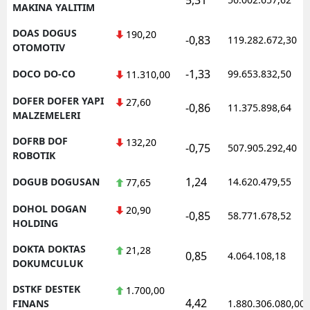
MAKINA YALITIM
DOAS DOGUS
190,20
-0,83
119.282.672,30
OTOMOTIV
-1,33
DOCO DO-CO
99.653.832,50
11.310,00
DOFER DOFER YAPI
27,60
-0,86
11.375.898,64
MALZEMELERI
DOFRB DOF
132,20
-0,75
507.905.292,40
ROBOTIK
1,24
DOGUB DOGUSAN
14.620.479,55
77,65
DOHOL DOGAN
20,90
-0,85
58.771.678,52
HOLDING
DOKTA DOKTAS
21,28
0,85
4.064.108,18
DOKUMCULUK
DSTKF DESTEK
1.700,00
4,42
FINANS
1.880.306.080,00