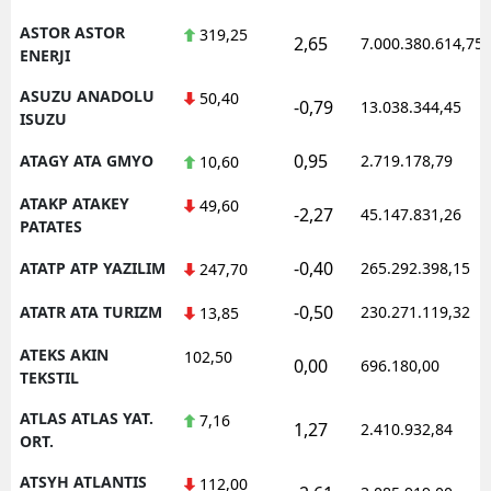
ASTOR ASTOR
319,25
2,65
7.000.380.614,75
ENERJI
ASUZU ANADOLU
50,40
-0,79
13.038.344,45
ISUZU
0,95
ATAGY ATA GMYO
2.719.178,79
10,60
ATAKP ATAKEY
49,60
-2,27
45.147.831,26
PATATES
-0,40
ATATP ATP YAZILIM
265.292.398,15
247,70
-0,50
ATATR ATA TURIZM
230.271.119,32
13,85
ATEKS AKIN
102,50
0,00
696.180,00
TEKSTIL
ATLAS ATLAS YAT.
7,16
1,27
2.410.932,84
ORT.
ATSYH ATLANTIS
112,00