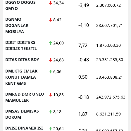
DGGYO DOGUS
34,34
-3,49
2.307.000,72
GMYO
DGNMO
8,42
-4,10
DOGANLAR
28.607.701,71
MOBILYA
DIRIT DIRITEKS
24,00
7,72
1.875.603,30
DIRILIS TEKSTIL
-0,48
DITAS DITAS BDY
25.331.235,80
24,88
DMLKTG EMLAK
6,06
0,50
KONUT DAMLA
38.463.808,21
KENT GMS
DMRGD DMR UNLU
10,83
-0,18
242.972.675,63
MAMULLER
DMSAS DEMISAS
8,18
1,87
8.631.211,59
DOKUM
DNISI DINAMIK ISI
20,64
5,31
56.002.657,62