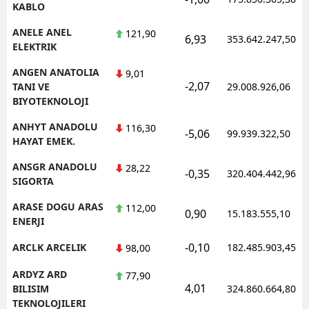
KABLO
ANELE ANEL
121,90
6,93
353.642.247,50
ELEKTRIK
ANGEN ANATOLIA
9,01
-2,07
TANI VE
29.008.926,06
BIYOTEKNOLOJI
ANHYT ANADOLU
116,30
-5,06
99.939.322,50
HAYAT EMEK.
ANSGR ANADOLU
28,22
-0,35
320.404.442,96
SIGORTA
ARASE DOGU ARAS
112,00
0,90
15.183.555,10
ENERJI
-0,10
ARCLK ARCELIK
182.485.903,45
98,00
ARDYZ ARD
77,90
4,01
BILISIM
324.860.664,80
TEKNOLOJILERI