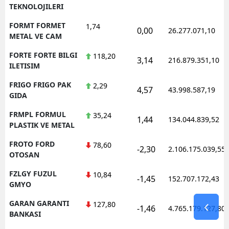
TEKNOLOJILERI
FORMT FORMET
1,74
0,00
26.277.071,10
METAL VE CAM
FORTE FORTE BILGI
118,20
3,14
216.879.351,10
ILETISIM
FRIGO FRIGO PAK
2,29
4,57
43.998.587,19
GIDA
FRMPL FORMUL
35,24
1,44
134.044.839,52
PLASTIK VE METAL
FROTO FORD
78,60
-2,30
2.106.175.039,55
OTOSAN
FZLGY FUZUL
10,84
-1,45
152.707.172,43
GMYO
GARAN GARANTI
127,80
-1,46
4.765.179.127,80
BANKASI