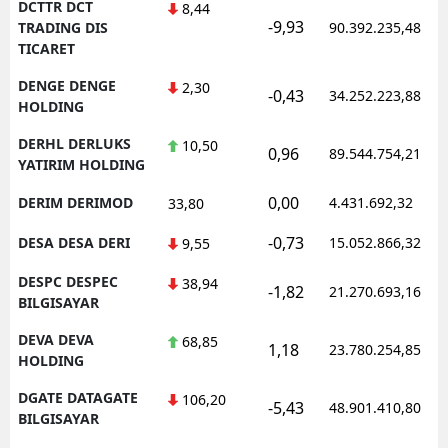
DCTTR DCT
8,44
-9,93
TRADING DIS
90.392.235,48
TICARET
DENGE DENGE
2,30
-0,43
34.252.223,88
HOLDING
DERHL DERLUKS
10,50
0,96
89.544.754,21
YATIRIM HOLDING
0,00
DERIM DERIMOD
4.431.692,32
33,80
-0,73
DESA DESA DERI
15.052.866,32
9,55
DESPC DESPEC
38,94
-1,82
21.270.693,16
BILGISAYAR
DEVA DEVA
68,85
1,18
23.780.254,85
HOLDING
DGATE DATAGATE
106,20
-5,43
48.901.410,80
BILGISAYAR