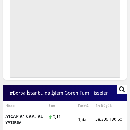
#Borsa İstanbulda İşlem Gören Tüm Hisseler
Hisse
Son
Fark%
En Düşük
A1CAP A1 CAPITAL
9,11
1,33
58.306.130,60
YATIRIM