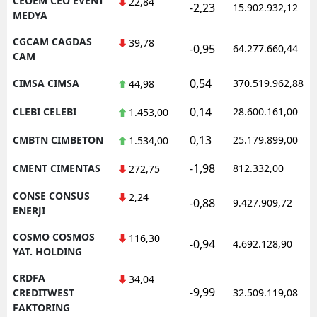
CEOEM CEO EVENT
22,84
-2,23
15.902.932,12
MEDYA
CGCAM CAGDAS
39,78
-0,95
64.277.660,44
CAM
0,54
CIMSA CIMSA
370.519.962,88
44,98
0,14
CLEBI CELEBI
28.600.161,00
1.453,00
0,13
CMBTN CIMBETON
25.179.899,00
1.534,00
-1,98
CMENT CIMENTAS
812.332,00
272,75
CONSE CONSUS
2,24
-0,88
9.427.909,72
ENERJI
COSMO COSMOS
116,30
-0,94
4.692.128,90
YAT. HOLDING
CRDFA
34,04
-9,99
CREDITWEST
32.509.119,08
FAKTORING