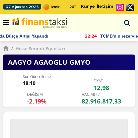
Künye
İletişim
07 Ağustos 2026
26
°
TCMB'nin rezervlerinde artan momentum devam ediyor
22:24
/
Hisse Senedi Fiyatları
AAGYO AGAOGLU GMYO
Son Güncelleme
FİYAT
18:10
12,98
DEĞİŞİM
HACİM(TL)
-2,19%
82.916.817,33