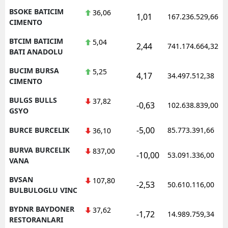
BSOKE BATICIM
36,06
1,01
167.236.529,66
CIMENTO
BTCIM BATICIM
5,04
2,44
741.174.664,32
BATI ANADOLU
BUCIM BURSA
5,25
4,17
34.497.512,38
CIMENTO
BULGS BULLS
37,82
-0,63
102.638.839,00
GSYO
-5,00
BURCE BURCELIK
85.773.391,66
36,10
BURVA BURCELIK
837,00
-10,00
53.091.336,00
VANA
BVSAN
107,80
-2,53
50.610.116,00
BULBULOGLU VINC
BYDNR BAYDONER
37,62
-1,72
14.989.759,34
RESTORANLARI