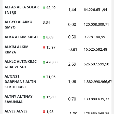
ALFAS ALFA SOLAR
42,40
1,44
64.226.651,94
ENERJI
ALGYO ALARKO
3,34
0,00
120.008.309,71
GMYO
0,50
ALKA ALKIM KAGIT
9.778.140,99
8,09
ALKIM ALKIM
15,97
-0,81
16.525.582,48
KIMYA
ALKLC ALTINKILIC
420,00
2,69
526.507.599,50
GIDA VE SUT
ALTINS1
71,06
1,08
DARPHANE ALTIN
1.382.998.966,67
SERTIFIKASI
ALTNY ALTINAY
15,80
0,70
139.880.639,33
SAVUNMA
ALVES ALVES
1,98
-1,00
175.850.365,38