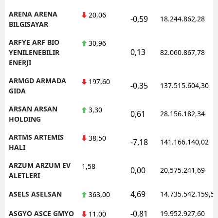
ARENA ARENA
20,06
-0,59
18.244.862,28
BILGISAYAR
ARFYE ARF BIO
30,96
0,13
YENILENEBILIR
82.060.867,78
ENERJI
ARMGD ARMADA
197,60
-0,35
137.515.604,30
GIDA
ARSAN ARSAN
3,30
0,61
28.156.182,34
HOLDING
ARTMS ARTEMIS
38,50
-7,18
141.166.140,02
HALI
ARZUM ARZUM EV
1,58
0,00
20.575.241,69
ALETLERI
4,69
ASELS ASELSAN
14.735.542.159,5
363,00
-0,81
ASGYO ASCE GMYO
19.952.927,60
11,00