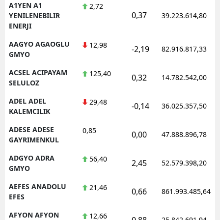
A1YEN A1
2,72
0,37
YENILENEBILIR
39.223.614,80
ENERJI
AAGYO AGAOGLU
12,98
-2,19
82.916.817,33
GMYO
ACSEL ACIPAYAM
125,40
0,32
14.782.542,00
SELULOZ
ADEL ADEL
29,48
-0,14
36.025.357,50
KALEMCILIK
ADESE ADESE
0,85
0,00
47.888.896,78
GAYRIMENKUL
ADGYO ADRA
56,40
2,45
52.579.398,20
GMYO
AEFES ANADOLU
21,46
0,66
861.993.485,64
EFES
AFYON AFYON
12,66
0,88
25.842.691,94