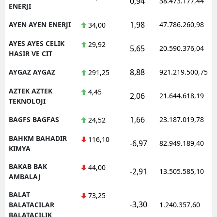
0,94
38.473.177,44
ENERJI
1,98
AYEN AYEN ENERJI
47.786.260,98
34,00
AYES AYES CELIK
29,92
5,65
20.590.376,04
HASIR VE CIT
8,88
AYGAZ AYGAZ
921.219.500,75
291,25
AZTEK AZTEK
4,45
2,06
21.644.618,19
TEKNOLOJI
1,66
BAGFS BAGFAS
23.187.019,78
24,52
BAHKM BAHADIR
116,10
-6,97
82.949.189,40
KIMYA
BAKAB BAK
44,00
-2,91
13.505.585,10
AMBALAJ
BALAT
73,25
-3,30
BALATACILAR
1.240.357,60
BALATACILIK