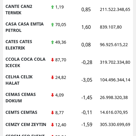
CANTE CAN2
1,19
0,85
211.522.348,65
TERMIK
CASA CASA EMTIA
70,05
1,60
839.107,80
PETROL
CATES CATES
49,36
0,08
96.925.615,22
ELEKTRIK
CCOLA COCA COLA
87,70
-0,28
319.702.334,80
ICECEK
CELHA CELIK
24,82
-3,05
104.496.344,14
HALAT
CEMAS CEMAS
4,09
-1,45
26.998.320,38
DOKUM
-0,11
CEMTS CEMTAS
14.616.070,95
8,77
-1,59
CEMZY CEM ZEYTIN
305.330.699,69
12,40