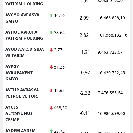
-2,61
3.085.919,00
YATIRIM HOLDING
AVGYO AVRASYA
14,16
2,09
16.466.828,19
GMYO
AVHOL AVRUPA
38,64
2,82
101.568.132,16
YATIRIM HOLDING
AVOD A.V.O.D GIDA
3,77
-1,31
9.463.723,67
VE TARIM
AVPGY
51,25
-0,97
AVRUPAKENT
16.420.722,45
GMYO
AVTUR AVRASYA
12,65
-2,32
7.476.555,64
PETROL VE TUR.
AYCES
463,50
-0,11
ALTINYUNUS
16.984.699,00
CESME
AYDEM AYDEM
23,72