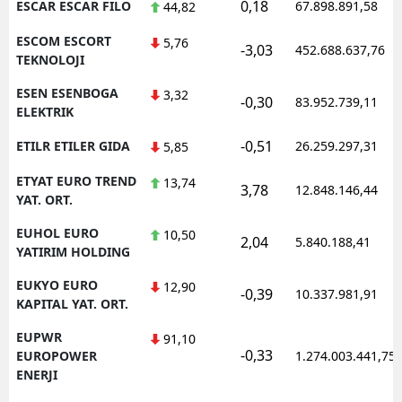
0,18
ESCAR ESCAR FILO
67.898.891,58
44,82
ESCOM ESCORT
5,76
-3,03
452.688.637,76
TEKNOLOJI
ESEN ESENBOGA
3,32
-0,30
83.952.739,11
ELEKTRIK
-0,51
ETILR ETILER GIDA
26.259.297,31
5,85
ETYAT EURO TREND
13,74
3,78
12.848.146,44
YAT. ORT.
EUHOL EURO
10,50
2,04
5.840.188,41
YATIRIM HOLDING
EUKYO EURO
12,90
-0,39
10.337.981,91
KAPITAL YAT. ORT.
EUPWR
91,10
-0,33
EUROPOWER
1.274.003.441,75
ENERJI