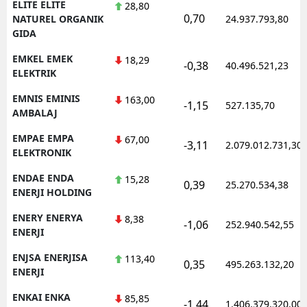
ELITE ELITE
28,80
0,70
NATUREL ORGANIK
24.937.793,80
GIDA
EMKEL EMEK
18,29
-0,38
40.496.521,23
ELEKTRIK
EMNIS EMINIS
163,00
-1,15
527.135,70
AMBALAJ
EMPAE EMPA
67,00
-3,11
2.079.012.731,30
ELEKTRONIK
ENDAE ENDA
15,28
0,39
25.270.534,38
ENERJI HOLDING
ENERY ENERYA
8,38
-1,06
252.940.542,55
ENERJI
ENJSA ENERJISA
113,40
0,35
495.263.132,20
ENERJI
ENKAI ENKA
85,85
-1,44
1.406.379.320,00