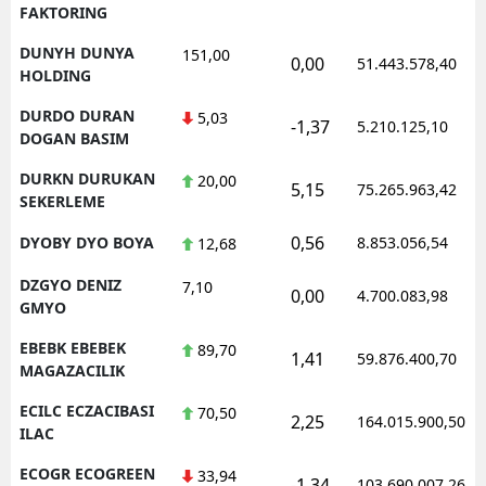
FAKTORING
DUNYH DUNYA
151,00
0,00
51.443.578,40
HOLDING
DURDO DURAN
5,03
-1,37
5.210.125,10
DOGAN BASIM
DURKN DURUKAN
20,00
5,15
75.265.963,42
SEKERLEME
0,56
DYOBY DYO BOYA
8.853.056,54
12,68
DZGYO DENIZ
7,10
0,00
4.700.083,98
GMYO
EBEBK EBEBEK
89,70
1,41
59.876.400,70
MAGAZACILIK
ECILC ECZACIBASI
70,50
2,25
164.015.900,50
ILAC
ECOGR ECOGREEN
33,94
-1,34
103.690.007,26