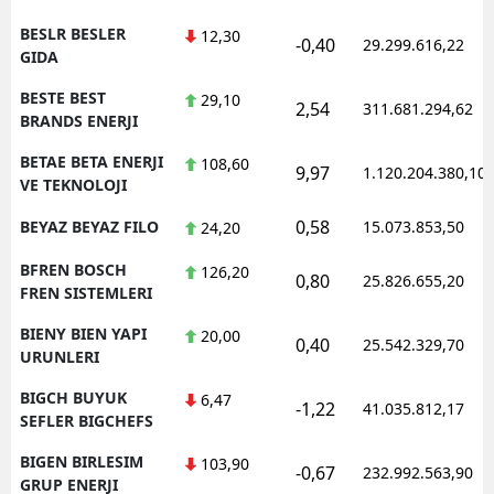
BESLR BESLER
12,30
-0,40
29.299.616,22
GIDA
BESTE BEST
29,10
2,54
311.681.294,62
BRANDS ENERJI
BETAE BETA ENERJI
108,60
9,97
1.120.204.380,10
VE TEKNOLOJI
0,58
BEYAZ BEYAZ FILO
15.073.853,50
24,20
BFREN BOSCH
126,20
0,80
25.826.655,20
FREN SISTEMLERI
BIENY BIEN YAPI
20,00
0,40
25.542.329,70
URUNLERI
BIGCH BUYUK
6,47
-1,22
41.035.812,17
SEFLER BIGCHEFS
BIGEN BIRLESIM
103,90
-0,67
232.992.563,90
GRUP ENERJI