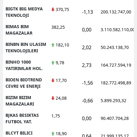
BIGTK BIG MEDYA
370,75
-1,13
200.132.747,00
TEKNOLOJI
BIMAS BIM
382,25
0,00
3.110.582.110,00
MAGAZALAR
BINBN BIN ULASIM
182,10
2,02
50.243.138,70
TEKNOLOJILERI
BINHO 1000
9,78
2,73
164.727.594,19
YATIRIMLAR HOL.
BIOEN BIOTREND
17,70
-1,56
182.772.498,89
CEVRE VE ENERJI
BIZIM BIZIM
24,08
-0,66
5.899.293,32
MAGAZALARI
BJKAS BESIKTAS
1,75
0,00
90.407.704,28
FUTBOL YAT.
BLCYT BILICI
18,90
0,64
21.999.135,17