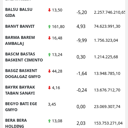
BALSU BALSU
13,50
-5,20
2.257.746.210,65
GIDA
4,93
BANVT BANVIT
74.623.991,30
161,80
BARMA BAREM
16,48
-9,99
1.756.323,04
AMBALAJ
BASCM BASTAS
13,24
0,30
1.214.225,68
BASKENT CIMENTO
BASGZ BASKENT
44,28
-1,64
13.948.785,10
DOGALGAZ GMYO
BAYRK BAYRAK
4,16
-0,24
13.676.712,70
TABAN SANAYI
BEGYO BATI EGE
3,45
0,00
23.069.307,74
GMYO
BERA BERA
13,08
2,03
153.753.271,04
HOLDING