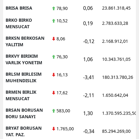
0,06
BRISA BRISA
23.861.318,45
78,90
BRKO BIRKO
10,52
0,19
2.783.633,28
MENSUCAT
BRKSN BERKOSAN
8,06
-0,12
2.168.912,01
YALITIM
BRKVY BIRIKIM
76,30
1,06
10.343.761,05
VARLIK YONETIM
BRLSM BIRLESIM
16,13
-3,41
180.313.780,26
MUHENDISLIK
BRMEN BIRLIK
17,62
-2,11
1.650.642,04
MENSUCAT
BRSAN BORUSAN
583,00
1,30
1.370.595.235,50
BORU SANAYI
BRYAT BORUSAN
1.765,00
-0,34
85.294.269,00
YAT. PAZ.