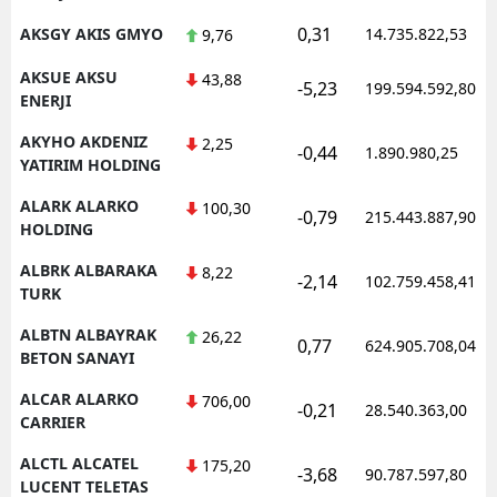
0,31
AKSGY AKIS GMYO
14.735.822,53
9,76
AKSUE AKSU
43,88
-5,23
199.594.592,80
ENERJI
AKYHO AKDENIZ
2,25
-0,44
1.890.980,25
YATIRIM HOLDING
ALARK ALARKO
100,30
-0,79
215.443.887,90
HOLDING
ALBRK ALBARAKA
8,22
-2,14
102.759.458,41
TURK
ALBTN ALBAYRAK
26,22
0,77
624.905.708,04
BETON SANAYI
ALCAR ALARKO
706,00
-0,21
28.540.363,00
CARRIER
ALCTL ALCATEL
175,20
-3,68
90.787.597,80
LUCENT TELETAS