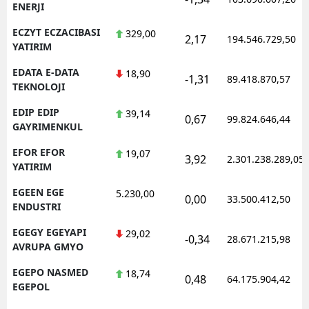
ENERJI
ECZYT ECZACIBASI
329,00
2,17
194.546.729,50
YATIRIM
EDATA E-DATA
18,90
-1,31
89.418.870,57
TEKNOLOJI
EDIP EDIP
39,14
0,67
99.824.646,44
GAYRIMENKUL
EFOR EFOR
19,07
3,92
2.301.238.289,05
YATIRIM
EGEEN EGE
5.230,00
0,00
33.500.412,50
ENDUSTRI
EGEGY EGEYAPI
29,02
-0,34
28.671.215,98
AVRUPA GMYO
EGEPO NASMED
18,74
0,48
64.175.904,42
EGEPOL