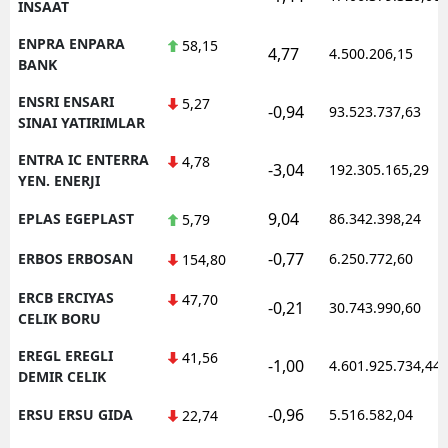
INSAAT
ENPRA ENPARA
58,15
4,77
4.500.206,15
BANK
ENSRI ENSARI
5,27
-0,94
93.523.737,63
SINAI YATIRIMLAR
ENTRA IC ENTERRA
4,78
-3,04
192.305.165,29
YEN. ENERJI
9,04
EPLAS EGEPLAST
86.342.398,24
5,79
-0,77
ERBOS ERBOSAN
6.250.772,60
154,80
ERCB ERCIYAS
47,70
-0,21
30.743.990,60
CELIK BORU
EREGL EREGLI
41,56
-1,00
4.601.925.734,44
DEMIR CELIK
-0,96
ERSU ERSU GIDA
5.516.582,04
22,74