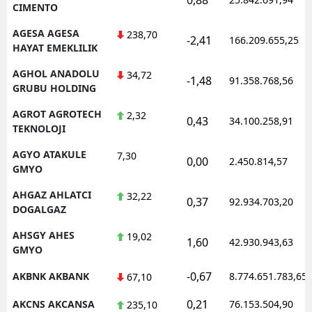
CIMENTO
AGESA AGESA
238,70
-2,41
166.209.655,25
HAYAT EMEKLILIK
AGHOL ANADOLU
34,72
-1,48
91.358.768,56
GRUBU HOLDING
AGROT AGROTECH
2,32
0,43
34.100.258,91
TEKNOLOJI
AGYO ATAKULE
7,30
0,00
2.450.814,57
GMYO
AHGAZ AHLATCI
32,22
0,37
92.934.703,20
DOGALGAZ
AHSGY AHES
19,02
1,60
42.930.943,63
GMYO
-0,67
AKBNK AKBANK
8.774.651.783,65
67,10
0,21
AKCNS AKCANSA
76.153.504,90
235,10