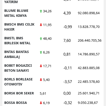
YATIRIM
BLUME BLUME
34,26
4,39
92.080.898,64
METAL KIMYA
BMSCH BMS CELIK
11,95
-0,99
13.828.778,70
HASIR
BMSTL BMS
48,40
7,60
206.440.705,56
BIRLESIK METAL
BNTAS BANTAS
6,26
0,81
14.786.890,57
AMBALAJ
BOBET BOGAZICI
17,71
-0,11
42.883.885,08
BETON SANAYI
BORLS BORLEASE
5,40
-3,57
22.485.578,60
OTOMOTIV
0,00
BORSK BOR SEKER
25.601.940,71
5,61
-0,32
BOSSA BOSSA
9.050.238,67
6,19