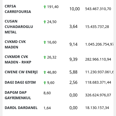
CRFSA
191,40
10,00
543.467.310,70
CARREFOURSA
CUSAN
24,50
3,64
CUHADAROGLU
15.435.737,28
METAL
CVKMD CVK
16,60
9,14
1.045.206.754,97
MADEN
CVKMDR CVK
26,32
9,39
282.966.110,94
MADEN - RHKP
5,88
CWENE CW ENERJI
11.230.937.061,6
46,80
2,56
DAGI DAGI GIYIM
118.683.371,44
9,60
DAPGM DAP
8,60
0,00
326.624.976,07
GAYRIMENKUL
0,00
DARDL DARDANEL
18.130.157,34
1,64