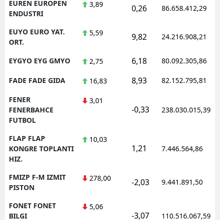
EUREN EUROPEN
3,89
0,26
86.658.412,29
ENDUSTRI
EUYO EURO YAT.
5,59
9,82
24.216.908,21
ORT.
6,18
EYGYO EYG GMYO
80.092.305,86
2,75
8,93
FADE FADE GIDA
82.152.795,81
16,83
FENER
3,01
-0,33
FENERBAHCE
238.030.015,39
FUTBOL
FLAP FLAP
10,03
1,21
KONGRE TOPLANTI
7.446.564,86
HIZ.
FMIZP F-M IZMIT
278,00
-2,03
9.441.891,50
PISTON
FONET FONET
5,06
-3,07
BILGI
110.516.067,59