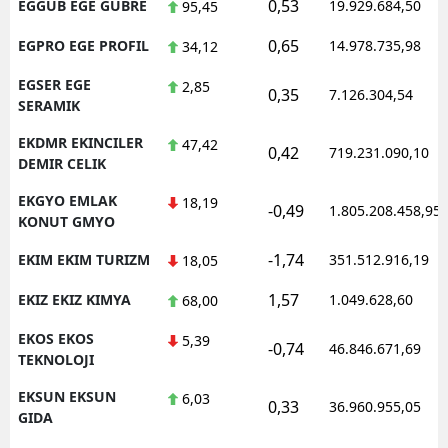
0,53
EGGUB EGE GUBRE
19.929.684,50
95,45
0,65
EGPRO EGE PROFIL
14.978.735,98
34,12
EGSER EGE
2,85
0,35
7.126.304,54
SERAMIK
EKDMR EKINCILER
47,42
0,42
719.231.090,10
DEMIR CELIK
EKGYO EMLAK
18,19
-0,49
1.805.208.458,95
KONUT GMYO
-1,74
EKIM EKIM TURIZM
351.512.916,19
18,05
1,57
EKIZ EKIZ KIMYA
1.049.628,60
68,00
EKOS EKOS
5,39
-0,74
46.846.671,69
TEKNOLOJI
EKSUN EKSUN
6,03
0,33
36.960.955,05
GIDA