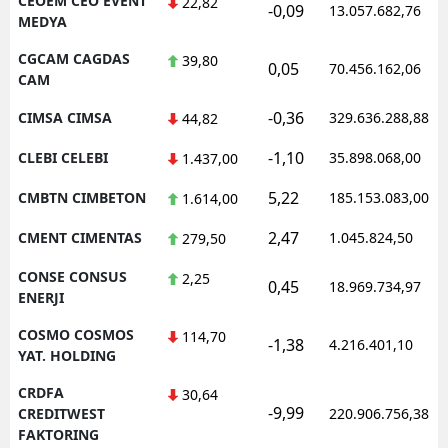
CEOEM CEO EVENT
22,82
-0,09
13.057.682,76
MEDYA
CGCAM CAGDAS
39,80
0,05
70.456.162,06
CAM
-0,36
CIMSA CIMSA
329.636.288,88
44,82
-1,10
CLEBI CELEBI
35.898.068,00
1.437,00
5,22
CMBTN CIMBETON
185.153.083,00
1.614,00
2,47
CMENT CIMENTAS
1.045.824,50
279,50
CONSE CONSUS
2,25
0,45
18.969.734,97
ENERJI
COSMO COSMOS
114,70
-1,38
4.216.401,10
YAT. HOLDING
CRDFA
30,64
-9,99
CREDITWEST
220.906.756,38
FAKTORING