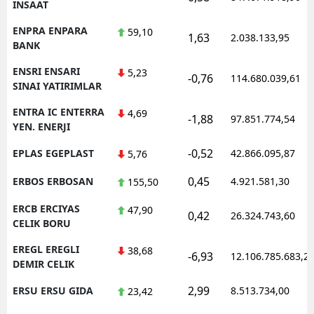
INSAAT
ENPRA ENPARA
59,10
1,63
2.038.133,95
BANK
ENSRI ENSARI
5,23
-0,76
114.680.039,61
SINAI YATIRIMLAR
ENTRA IC ENTERRA
4,69
-1,88
97.851.774,54
YEN. ENERJI
-0,52
EPLAS EGEPLAST
42.866.095,87
5,76
0,45
ERBOS ERBOSAN
4.921.581,30
155,50
ERCB ERCIYAS
47,90
0,42
26.324.743,60
CELIK BORU
EREGL EREGLI
38,68
-6,93
12.106.785.683,2
DEMIR CELIK
2,99
ERSU ERSU GIDA
8.513.734,00
23,42