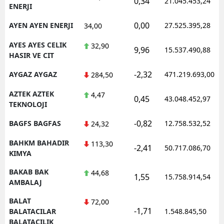
0,34
21.045.453,24
ENERJI
0,00
AYEN AYEN ENERJI
27.525.395,28
34,00
AYES AYES CELIK
32,90
9,96
15.537.490,88
HASIR VE CIT
-2,32
AYGAZ AYGAZ
471.219.693,00
284,50
AZTEK AZTEK
4,47
0,45
43.048.452,97
TEKNOLOJI
-0,82
BAGFS BAGFAS
12.758.532,52
24,32
BAHKM BAHADIR
113,30
-2,41
50.717.086,70
KIMYA
BAKAB BAK
44,68
1,55
15.758.914,54
AMBALAJ
BALAT
72,00
-1,71
BALATACILAR
1.548.845,50
BALATACILIK