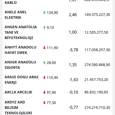
KABLO
ANELE ANEL
124,90
2,46
169.375.227,30
ELEKTRIK
ANGEN ANATOLIA
9,10
1,00
TANI VE
12.505.277,50
BIYOTEKNOLOJI
ANHYT ANADOLU
111,90
-3,78
117.058.257,30
HAYAT EMEK.
ANSGR ANADOLU
28,60
1,35
274.580.868,90
SIGORTA
ARASE DOGU ARAS
110,40
-1,43
21.457.753,20
ENERJI
-0,10
ARCLK ARCELIK
86.832.190,65
97,90
ARDYZ ARD
77,30
-0,77
BILISIM
274.219.710,30
TEKNOLOJILERI