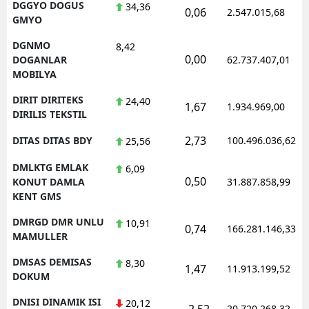
DGGYO DOGUS
34,36
0,06
2.547.015,68
GMYO
DGNMO
8,42
0,00
DOGANLAR
62.737.407,01
MOBILYA
DIRIT DIRITEKS
24,40
1,67
1.934.969,00
DIRILIS TEKSTIL
2,73
DITAS DITAS BDY
100.496.036,62
25,56
DMLKTG EMLAK
6,09
0,50
KONUT DAMLA
31.887.858,99
KENT GMS
DMRGD DMR UNLU
10,91
0,74
166.281.146,33
MAMULLER
DMSAS DEMISAS
8,30
1,47
11.913.199,52
DOKUM
DNISI DINAMIK ISI
20,12
-2,52
20.720.268,32