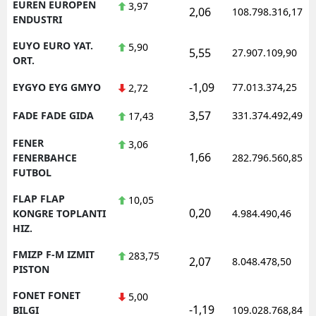
EUREN EUROPEN
3,97
2,06
108.798.316,17
ENDUSTRI
EUYO EURO YAT.
5,90
5,55
27.907.109,90
ORT.
-1,09
EYGYO EYG GMYO
77.013.374,25
2,72
3,57
FADE FADE GIDA
331.374.492,49
17,43
FENER
3,06
1,66
FENERBAHCE
282.796.560,85
FUTBOL
FLAP FLAP
10,05
0,20
KONGRE TOPLANTI
4.984.490,46
HIZ.
FMIZP F-M IZMIT
283,75
2,07
8.048.478,50
PISTON
FONET FONET
5,00
-1,19
BILGI
109.028.768,84