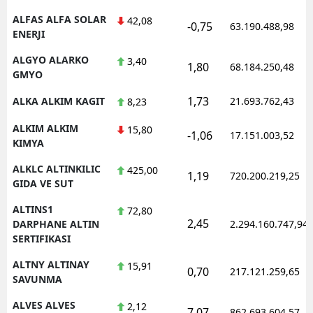
ALFAS ALFA SOLAR
42,08
-0,75
63.190.488,98
ENERJI
ALGYO ALARKO
3,40
1,80
68.184.250,48
GMYO
1,73
ALKA ALKIM KAGIT
21.693.762,43
8,23
ALKIM ALKIM
15,80
-1,06
17.151.003,52
KIMYA
ALKLC ALTINKILIC
425,00
1,19
720.200.219,25
GIDA VE SUT
ALTINS1
72,80
2,45
DARPHANE ALTIN
2.294.160.747,94
SERTIFIKASI
ALTNY ALTINAY
15,91
0,70
217.121.259,65
SAVUNMA
ALVES ALVES
2,12
7,07
862.693.604,57