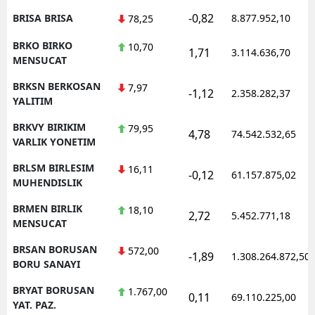
-0,82
BRISA BRISA
8.877.952,10
78,25
BRKO BIRKO
10,70
1,71
3.114.636,70
MENSUCAT
BRKSN BERKOSAN
7,97
-1,12
2.358.282,37
YALITIM
BRKVY BIRIKIM
79,95
4,78
74.542.532,65
VARLIK YONETIM
BRLSM BIRLESIM
16,11
-0,12
61.157.875,02
MUHENDISLIK
BRMEN BIRLIK
18,10
2,72
5.452.771,18
MENSUCAT
BRSAN BORUSAN
572,00
-1,89
1.308.264.872,50
BORU SANAYI
BRYAT BORUSAN
1.767,00
0,11
69.110.225,00
YAT. PAZ.