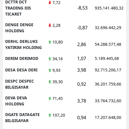
DCTTR DCT
7,72
-8,53
TRADING DIS
935.141.480,32
TICARET
DENGE DENGE
2,28
-0,87
32.696.442,29
HOLDING
DERHL DERLUKS
10,80
2,86
54.288.577,48
YATIRIM HOLDING
1,07
DERIM DERIMOD
5.189.445,68
34,16
3,98
DESA DESA DERI
92.715.206,17
9,93
DESPC DESPEC
39,30
0,92
36.201.759,66
BILGISAYAR
DEVA DEVA
71,45
3,78
33.764.732,60
HOLDING
DGATE DATAGATE
107,20
0,94
17.207.648,00
BILGISAYAR