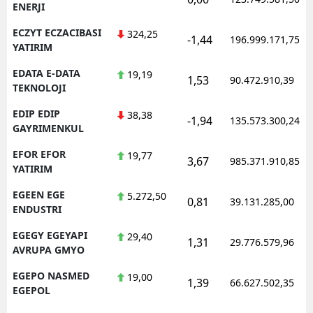
ENERJI
ECZYT ECZACIBASI
324,25
-1,44
196.999.171,75
YATIRIM
EDATA E-DATA
19,19
1,53
90.472.910,39
TEKNOLOJI
EDIP EDIP
38,38
-1,94
135.573.300,24
GAYRIMENKUL
EFOR EFOR
19,77
3,67
985.371.910,85
YATIRIM
EGEEN EGE
5.272,50
0,81
39.131.285,00
ENDUSTRI
EGEGY EGEYAPI
29,40
1,31
29.776.579,96
AVRUPA GMYO
EGEPO NASMED
19,00
1,39
66.627.502,35
EGEPOL