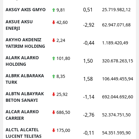
0,51
AKSGY AKIS GMYO
25.719.982,12
9,81
AKSUE AKSU
42,60
-2,92
62.947.071,68
ENERJI
AKYHO AKDENIZ
2,24
-0,44
1.189.420,49
YATIRIM HOLDING
ALARK ALARKO
101,80
1,50
320.678.263,15
HOLDING
ALBRK ALBARAKA
8,35
1,58
106.449.455,94
TURK
ALBTN ALBAYRAK
25,92
-1,14
692.044.692,60
BETON SANAYI
ALCAR ALARKO
686,50
-2,76
52.374.751,50
CARRIER
ALCTL ALCATEL
175,00
-0,11
54.351.595,90
LUCENT TELETAS