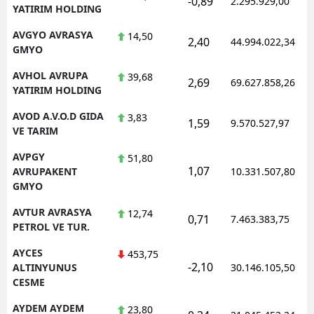
-0,89
2.295.929,00
YATIRIM HOLDING
AVGYO AVRASYA
14,50
2,40
44.994.022,34
GMYO
AVHOL AVRUPA
39,68
2,69
69.627.858,26
YATIRIM HOLDING
AVOD A.V.O.D GIDA
3,83
1,59
9.570.527,97
VE TARIM
AVPGY
51,80
1,07
AVRUPAKENT
10.331.507,80
GMYO
AVTUR AVRASYA
12,74
0,71
7.463.383,75
PETROL VE TUR.
AYCES
453,75
-2,10
ALTINYUNUS
30.146.105,50
CESME
AYDEM AYDEM
23,80