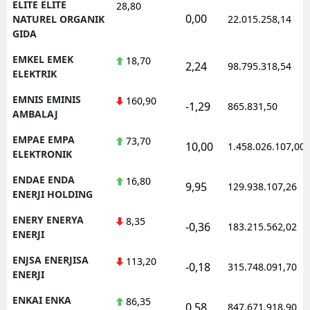
ELITE ELITE
28,80
0,00
NATUREL ORGANIK
22.015.258,14
GIDA
EMKEL EMEK
18,70
2,24
98.795.318,54
ELEKTRIK
EMNIS EMINIS
160,90
-1,29
865.831,50
AMBALAJ
EMPAE EMPA
73,70
10,00
1.458.026.107,00
ELEKTRONIK
ENDAE ENDA
16,80
9,95
129.938.107,26
ENERJI HOLDING
ENERY ENERYA
8,35
-0,36
183.215.562,02
ENERJI
ENJSA ENERJISA
113,20
-0,18
315.748.091,70
ENERJI
ENKAI ENKA
86,35
0,58
847.671.918,90