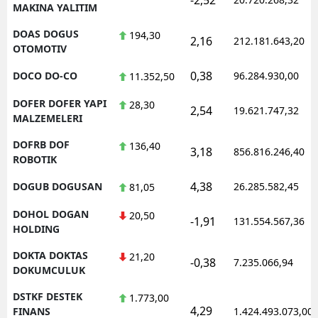
MAKINA YALITIM
DOAS DOGUS
194,30
2,16
212.181.643,20
OTOMOTIV
0,38
DOCO DO-CO
96.284.930,00
11.352,50
DOFER DOFER YAPI
28,30
2,54
19.621.747,32
MALZEMELERI
DOFRB DOF
136,40
3,18
856.816.246,40
ROBOTIK
4,38
DOGUB DOGUSAN
26.285.582,45
81,05
DOHOL DOGAN
20,50
-1,91
131.554.567,36
HOLDING
DOKTA DOKTAS
21,20
-0,38
7.235.066,94
DOKUMCULUK
DSTKF DESTEK
1.773,00
4,29
FINANS
1.424.493.073,00