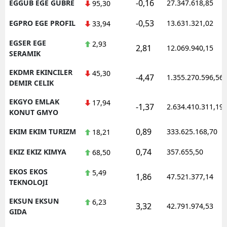
-0,16
EGGUB EGE GUBRE
27.347.618,85
95,30
-0,53
EGPRO EGE PROFIL
13.631.321,02
33,94
EGSER EGE
2,93
2,81
12.069.940,15
SERAMIK
EKDMR EKINCILER
45,30
-4,47
1.355.270.596,56
DEMIR CELIK
EKGYO EMLAK
17,94
-1,37
2.634.410.311,19
KONUT GMYO
0,89
EKIM EKIM TURIZM
333.625.168,70
18,21
0,74
EKIZ EKIZ KIMYA
357.655,50
68,50
EKOS EKOS
5,49
1,86
47.521.377,14
TEKNOLOJI
EKSUN EKSUN
6,23
3,32
42.791.974,53
GIDA