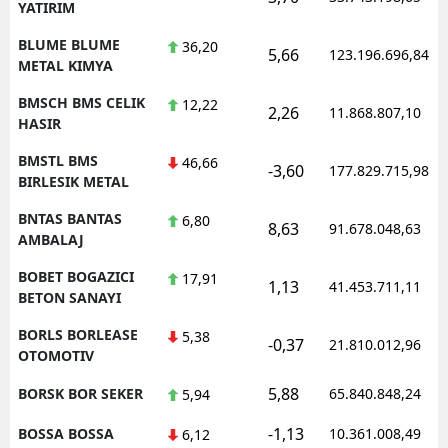
YATIRIM
BLUME BLUME
36,20
5,66
123.196.696,84
METAL KIMYA
BMSCH BMS CELIK
12,22
2,26
11.868.807,10
HASIR
BMSTL BMS
46,66
-3,60
177.829.715,98
BIRLESIK METAL
BNTAS BANTAS
6,80
8,63
91.678.048,63
AMBALAJ
BOBET BOGAZICI
17,91
1,13
41.453.711,11
BETON SANAYI
BORLS BORLEASE
5,38
-0,37
21.810.012,96
OTOMOTIV
5,88
BORSK BOR SEKER
65.840.848,24
5,94
-1,13
BOSSA BOSSA
10.361.008,49
6,12