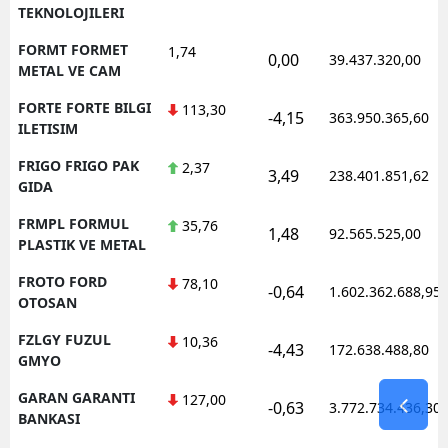
TEKNOLOJILERI
FORMT FORMET
1,74
0,00
39.437.320,00
METAL VE CAM
FORTE FORTE BILGI
113,30
-4,15
363.950.365,60
ILETISIM
FRIGO FRIGO PAK
2,37
3,49
238.401.851,62
GIDA
FRMPL FORMUL
35,76
1,48
92.565.525,00
PLASTIK VE METAL
FROTO FORD
78,10
-0,64
1.602.362.688,95
OTOSAN
FZLGY FUZUL
10,36
-4,43
172.638.488,80
GMYO
GARAN GARANTI
127,00
-0,63
3.772.734.436,30
BANKASI