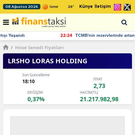
Künye
İletişim
08 Ağustos 2026
26
°
TCMB'nin rezervlerinde artan momentum devam ediyor
22:24
/
Hisse Senedi Fiyatları
LRSHO LORAS HOLDING
Son Güncelleme
FİYAT
18:10
2,73
DEĞİŞİM
HACİM(TL)
0,37%
21.217.982,98