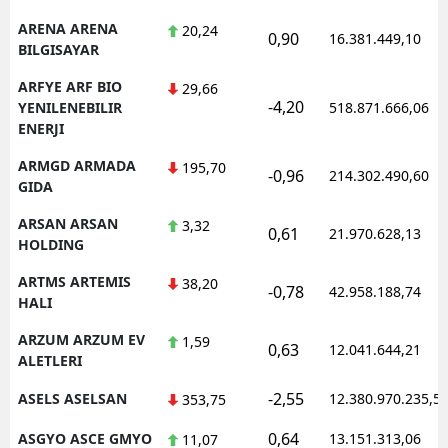
ARENA ARENA
20,24
0,90
16.381.449,10
BILGISAYAR
ARFYE ARF BIO
29,66
-4,20
YENILENEBILIR
518.871.666,06
ENERJI
ARMGD ARMADA
195,70
-0,96
214.302.490,60
GIDA
ARSAN ARSAN
3,32
0,61
21.970.628,13
HOLDING
ARTMS ARTEMIS
38,20
-0,78
42.958.188,74
HALI
ARZUM ARZUM EV
1,59
0,63
12.041.644,21
ALETLERI
-2,55
ASELS ASELSAN
12.380.970.235,5
353,75
0,64
ASGYO ASCE GMYO
13.151.313,06
11,07