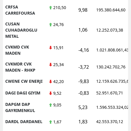
CRFSA
210,50
9,98
195.380.644,60
CARREFOURSA
CUSAN
24,76
1,06
CUHADAROGLU
12.252.073,38
METAL
CVKMD CVK
15,91
-4,16
1.021.808.061,43
MADEN
CVKMDR CVK
25,34
-3,72
130.242.702,76
MADEN - RHKP
-9,83
CWENE CW ENERJI
12.159.626.735,6
42,20
-0,83
DAGI DAGI GIYIM
52.951.670,71
9,52
DAPGM DAP
9,05
5,23
1.596.553.324,02
GAYRIMENKUL
1,83
DARDL DARDANEL
42.553.370,12
1,67