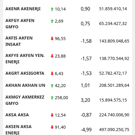
0,90
AKENR AKENERJI
51.859.410,14
10,14
AKFGY AKFEN
2,69
0,75
65.234.427,32
GMYO
AKFIS AKFEN
96,55
-1,58
143.809.048,65
INSAAT
AKFYE AKFEN YEN.
23,88
-1,57
138.770.544,92
ENERJI
-1,53
AKGRT AKSIGORTA
52.782.472,17
6,43
1,01
AKHAN AKHAN UN
208.501.289,64
42,20
AKMGY AKMERKEZ
258,00
3,20
15.894.575,15
GMYO
-0,87
AKSA AKSA
224.740.006,90
12,54
AKSEN AKSA
91,40
-4,99
497.090.250,75
ENERJI