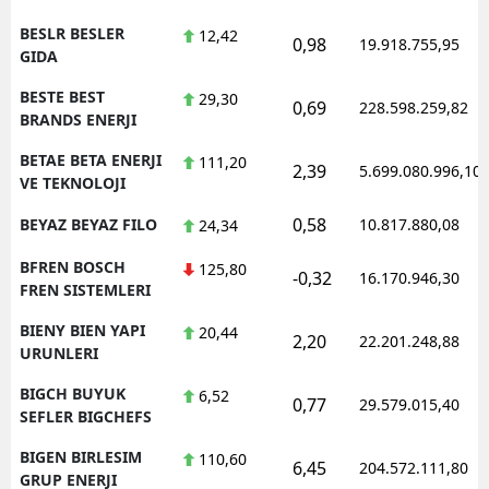
BESLR BESLER
12,42
0,98
19.918.755,95
GIDA
BESTE BEST
29,30
0,69
228.598.259,82
BRANDS ENERJI
BETAE BETA ENERJI
111,20
2,39
5.699.080.996,10
VE TEKNOLOJI
0,58
BEYAZ BEYAZ FILO
10.817.880,08
24,34
BFREN BOSCH
125,80
-0,32
16.170.946,30
FREN SISTEMLERI
BIENY BIEN YAPI
20,44
2,20
22.201.248,88
URUNLERI
BIGCH BUYUK
6,52
0,77
29.579.015,40
SEFLER BIGCHEFS
BIGEN BIRLESIM
110,60
6,45
204.572.111,80
GRUP ENERJI