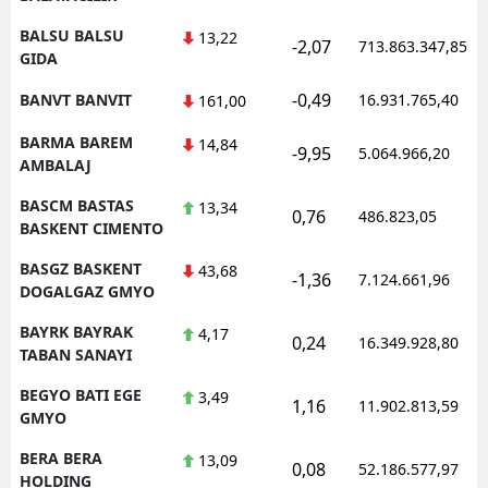
BALSU BALSU
13,22
-2,07
713.863.347,85
GIDA
-0,49
BANVT BANVIT
16.931.765,40
161,00
BARMA BAREM
14,84
-9,95
5.064.966,20
AMBALAJ
BASCM BASTAS
13,34
0,76
486.823,05
BASKENT CIMENTO
BASGZ BASKENT
43,68
-1,36
7.124.661,96
DOGALGAZ GMYO
BAYRK BAYRAK
4,17
0,24
16.349.928,80
TABAN SANAYI
BEGYO BATI EGE
3,49
1,16
11.902.813,59
GMYO
BERA BERA
13,09
0,08
52.186.577,97
HOLDING