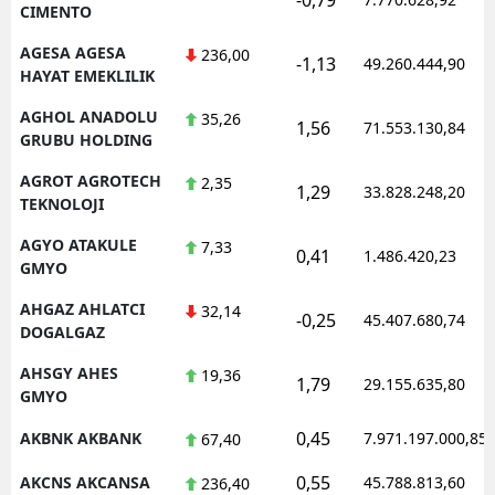
CIMENTO
AGESA AGESA
236,00
-1,13
49.260.444,90
HAYAT EMEKLILIK
AGHOL ANADOLU
35,26
1,56
71.553.130,84
GRUBU HOLDING
AGROT AGROTECH
2,35
1,29
33.828.248,20
TEKNOLOJI
AGYO ATAKULE
7,33
0,41
1.486.420,23
GMYO
AHGAZ AHLATCI
32,14
-0,25
45.407.680,74
DOGALGAZ
AHSGY AHES
19,36
1,79
29.155.635,80
GMYO
0,45
AKBNK AKBANK
7.971.197.000,85
67,40
0,55
AKCNS AKCANSA
45.788.813,60
236,40