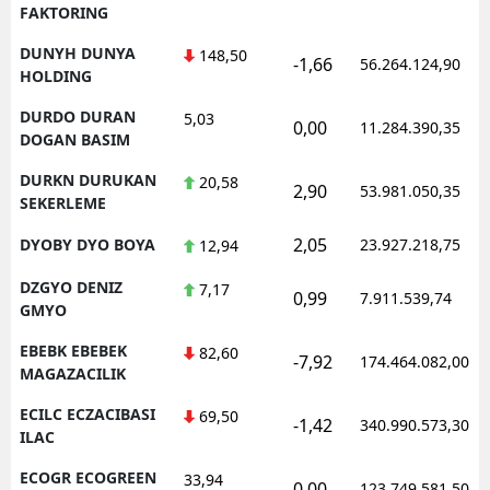
FAKTORING
DUNYH DUNYA
148,50
-1,66
56.264.124,90
HOLDING
DURDO DURAN
5,03
0,00
11.284.390,35
DOGAN BASIM
DURKN DURUKAN
20,58
2,90
53.981.050,35
SEKERLEME
2,05
DYOBY DYO BOYA
23.927.218,75
12,94
DZGYO DENIZ
7,17
0,99
7.911.539,74
GMYO
EBEBK EBEBEK
82,60
-7,92
174.464.082,00
MAGAZACILIK
ECILC ECZACIBASI
69,50
-1,42
340.990.573,30
ILAC
ECOGR ECOGREEN
33,94
0,00
123.749.581,50