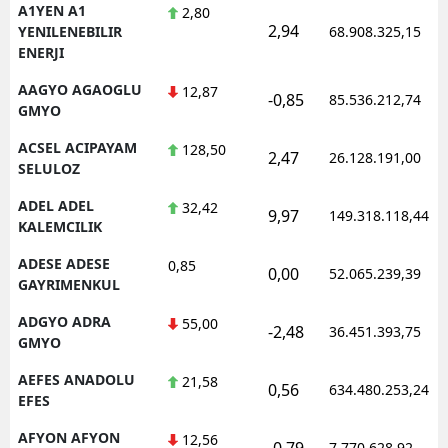
A1YEN A1
2,80
2,94
YENILENEBILIR
68.908.325,15
ENERJI
AAGYO AGAOGLU
12,87
-0,85
85.536.212,74
GMYO
ACSEL ACIPAYAM
128,50
2,47
26.128.191,00
SELULOZ
ADEL ADEL
32,42
9,97
149.318.118,44
KALEMCILIK
ADESE ADESE
0,85
0,00
52.065.239,39
GAYRIMENKUL
ADGYO ADRA
55,00
-2,48
36.451.393,75
GMYO
AEFES ANADOLU
21,58
0,56
634.480.253,24
EFES
AFYON AFYON
12,56
-0,79
7.770.628,92