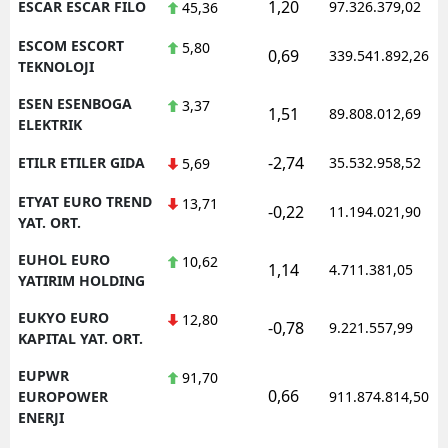
1,20
ESCAR ESCAR FILO
97.326.379,02
45,36
ESCOM ESCORT
5,80
0,69
339.541.892,26
TEKNOLOJI
ESEN ESENBOGA
3,37
1,51
89.808.012,69
ELEKTRIK
-2,74
ETILR ETILER GIDA
35.532.958,52
5,69
ETYAT EURO TREND
13,71
-0,22
11.194.021,90
YAT. ORT.
EUHOL EURO
10,62
1,14
4.711.381,05
YATIRIM HOLDING
EUKYO EURO
12,80
-0,78
9.221.557,99
KAPITAL YAT. ORT.
EUPWR
91,70
0,66
EUROPOWER
911.874.814,50
ENERJI