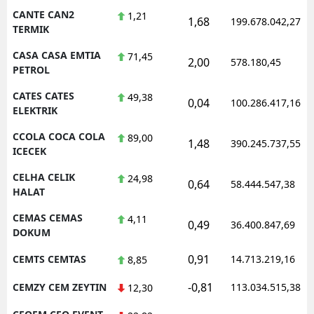
CANTE CAN2
1,21
1,68
199.678.042,27
TERMIK
CASA CASA EMTIA
71,45
2,00
578.180,45
PETROL
CATES CATES
49,38
0,04
100.286.417,16
ELEKTRIK
CCOLA COCA COLA
89,00
1,48
390.245.737,55
ICECEK
CELHA CELIK
24,98
0,64
58.444.547,38
HALAT
CEMAS CEMAS
4,11
0,49
36.400.847,69
DOKUM
0,91
CEMTS CEMTAS
14.713.219,16
8,85
-0,81
CEMZY CEM ZEYTIN
113.034.515,38
12,30