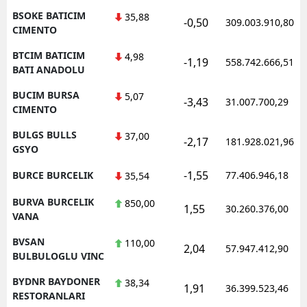
BSOKE BATICIM
35,88
-0,50
309.003.910,80
CIMENTO
BTCIM BATICIM
4,98
-1,19
558.742.666,51
BATI ANADOLU
BUCIM BURSA
5,07
-3,43
31.007.700,29
CIMENTO
BULGS BULLS
37,00
-2,17
181.928.021,96
GSYO
-1,55
BURCE BURCELIK
77.406.946,18
35,54
BURVA BURCELIK
850,00
1,55
30.260.376,00
VANA
BVSAN
110,00
2,04
57.947.412,90
BULBULOGLU VINC
BYDNR BAYDONER
38,34
1,91
36.399.523,46
RESTORANLARI