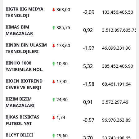
BIGTK BIG MEDYA
363,00
-2,09
103.456.405,50
TEKNOLOJI
BIMAS BIM
385,75
0,92
3.513.897.605,75
MAGAZALAR
BINBN BIN ULASIM
178,60
-1,92
46.099.331,90
TEKNOLOJILERI
BINHO 1000
10,30
5,32
385.452.406,90
YATIRIMLAR HOL.
BIOEN BIOTREND
17,42
-1,58
68.461.191,64
CEVRE VE ENERJI
BIZIM BIZIM
24,30
0,91
3.572.297,46
MAGAZALARI
BJKAS BESIKTAS
1,74
-0,57
96.970.363,89
FUTBOL YAT.
BLCYT BILICI
19,60
3,70
33.743.198,65