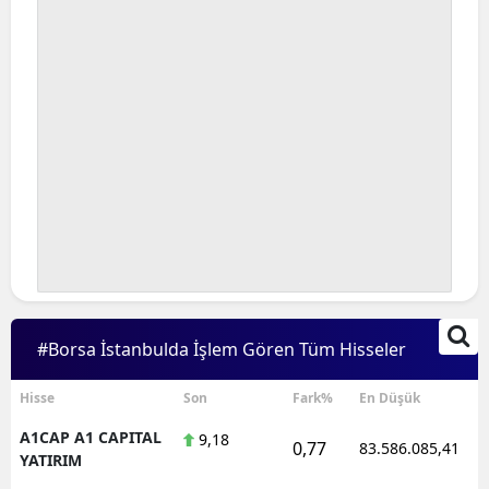
#Borsa İstanbulda İşlem Gören Tüm Hisseler
Hisse
Son
Fark%
En Düşük
A1CAP A1 CAPITAL
9,18
0,77
83.586.085,41
YATIRIM