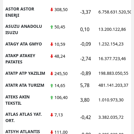
ASTOR ASTOR
308,50
-3,37
6.758.631.520,50
ENERJI
ASUZU ANADOLU
50,45
0,10
13.200.122,86
ISUZU
-0,09
ATAGY ATA GMYO
1.232.154,23
10,59
ATAKP ATAKEY
48,24
-2,74
16.377.723,46
PATATES
-0,89
ATATP ATP YAZILIM
198.883.050,55
245,50
5,78
ATATR ATA TURIZM
481.141.203,37
14,65
ATEKS AKIN
106,40
3,80
1.010.973,30
TEKSTIL
ATLAS ATLAS YAT.
7,13
-0,42
3.382.035,72
ORT.
ATSYH ATLANTIS
111,00