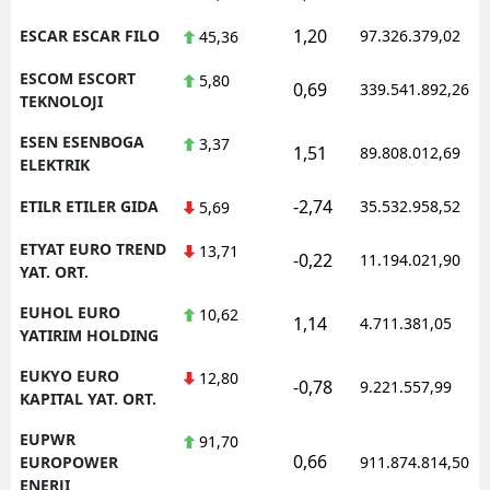
1,20
ESCAR ESCAR FILO
97.326.379,02
45,36
ESCOM ESCORT
5,80
0,69
339.541.892,26
TEKNOLOJI
ESEN ESENBOGA
3,37
1,51
89.808.012,69
ELEKTRIK
-2,74
ETILR ETILER GIDA
35.532.958,52
5,69
ETYAT EURO TREND
13,71
-0,22
11.194.021,90
YAT. ORT.
EUHOL EURO
10,62
1,14
4.711.381,05
YATIRIM HOLDING
EUKYO EURO
12,80
-0,78
9.221.557,99
KAPITAL YAT. ORT.
EUPWR
91,70
0,66
EUROPOWER
911.874.814,50
ENERJI