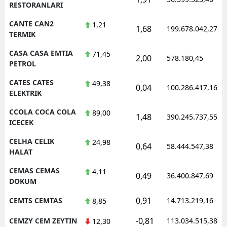
RESTORANLARI
CANTE CAN2
1,21
1,68
199.678.042,27
TERMIK
CASA CASA EMTIA
71,45
2,00
578.180,45
PETROL
CATES CATES
49,38
0,04
100.286.417,16
ELEKTRIK
CCOLA COCA COLA
89,00
1,48
390.245.737,55
ICECEK
CELHA CELIK
24,98
0,64
58.444.547,38
HALAT
CEMAS CEMAS
4,11
0,49
36.400.847,69
DOKUM
0,91
CEMTS CEMTAS
14.713.219,16
8,85
-0,81
CEMZY CEM ZEYTIN
113.034.515,38
12,30