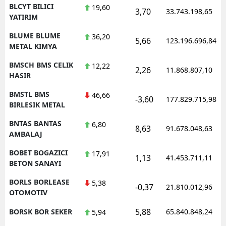
BLCYT BILICI
19,60
3,70
33.743.198,65
YATIRIM
BLUME BLUME
36,20
5,66
123.196.696,84
METAL KIMYA
BMSCH BMS CELIK
12,22
2,26
11.868.807,10
HASIR
BMSTL BMS
46,66
-3,60
177.829.715,98
BIRLESIK METAL
BNTAS BANTAS
6,80
8,63
91.678.048,63
AMBALAJ
BOBET BOGAZICI
17,91
1,13
41.453.711,11
BETON SANAYI
BORLS BORLEASE
5,38
-0,37
21.810.012,96
OTOMOTIV
5,88
BORSK BOR SEKER
65.840.848,24
5,94