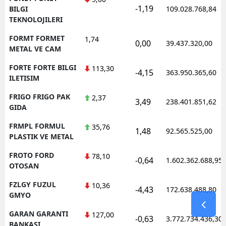
-1,19
BILGI
109.028.768,84
TEKNOLOJILERI
FORMT FORMET
1,74
0,00
39.437.320,00
METAL VE CAM
FORTE FORTE BILGI
113,30
-4,15
363.950.365,60
ILETISIM
FRIGO FRIGO PAK
2,37
3,49
238.401.851,62
GIDA
FRMPL FORMUL
35,76
1,48
92.565.525,00
PLASTIK VE METAL
FROTO FORD
78,10
-0,64
1.602.362.688,95
OTOSAN
FZLGY FUZUL
10,36
-4,43
172.638.488,80
GMYO
GARAN GARANTI
127,00
-0,63
3.772.734.436,30
BANKASI