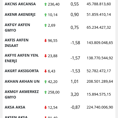
0,55
AKCNS AKCANSA
45.788.813,60
236,40
0,90
AKENR AKENERJI
51.859.410,14
10,14
AKFGY AKFEN
2,69
0,75
65.234.427,32
GMYO
AKFIS AKFEN
96,55
-1,58
143.809.048,65
INSAAT
AKFYE AKFEN YEN.
23,88
-1,57
138.770.544,92
ENERJI
-1,53
AKGRT AKSIGORTA
52.782.472,17
6,43
1,01
AKHAN AKHAN UN
208.501.289,64
42,20
AKMGY AKMERKEZ
258,00
3,20
15.894.575,15
GMYO
-0,87
AKSA AKSA
224.740.006,90
12,54
AKSEN AKSA
91,40