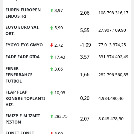
EUREN EUROPEN
3,97
2,06
108.798.316,17
ENDUSTRI
EUYO EURO YAT.
5,90
5,55
27.907.109,90
ORT.
-1,09
EYGYO EYG GMYO
77.013.374,25
2,72
3,57
FADE FADE GIDA
331.374.492,49
17,43
FENER
3,06
1,66
FENERBAHCE
282.796.560,85
FUTBOL
FLAP FLAP
10,05
0,20
KONGRE TOPLANTI
4.984.490,46
HIZ.
FMIZP F-M IZMIT
283,75
2,07
8.048.478,50
PISTON
FONET FONET
5,00