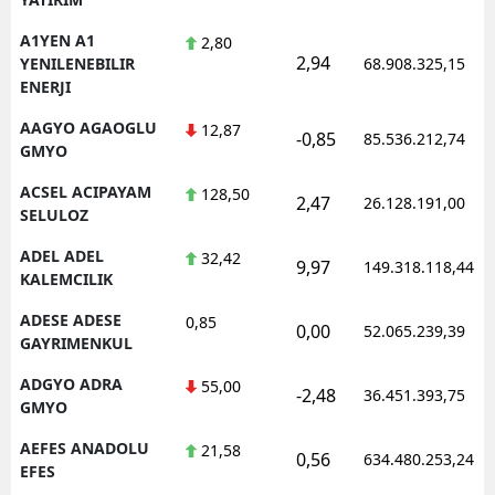
A1YEN A1
2,80
2,94
YENILENEBILIR
68.908.325,15
ENERJI
AAGYO AGAOGLU
12,87
-0,85
85.536.212,74
GMYO
ACSEL ACIPAYAM
128,50
2,47
26.128.191,00
SELULOZ
ADEL ADEL
32,42
9,97
149.318.118,44
KALEMCILIK
ADESE ADESE
0,85
0,00
52.065.239,39
GAYRIMENKUL
ADGYO ADRA
55,00
-2,48
36.451.393,75
GMYO
AEFES ANADOLU
21,58
0,56
634.480.253,24
EFES