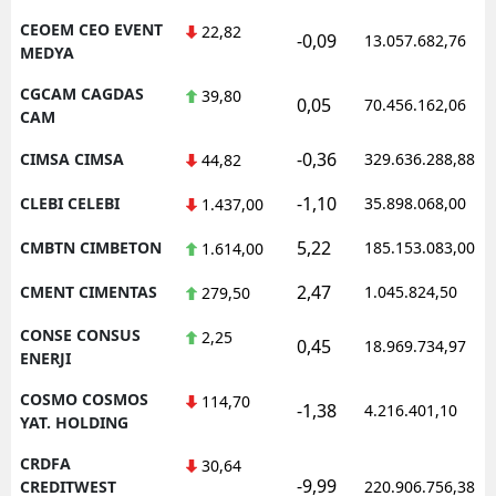
CEOEM CEO EVENT
22,82
-0,09
13.057.682,76
MEDYA
CGCAM CAGDAS
39,80
0,05
70.456.162,06
CAM
-0,36
CIMSA CIMSA
329.636.288,88
44,82
-1,10
CLEBI CELEBI
35.898.068,00
1.437,00
5,22
CMBTN CIMBETON
185.153.083,00
1.614,00
2,47
CMENT CIMENTAS
1.045.824,50
279,50
CONSE CONSUS
2,25
0,45
18.969.734,97
ENERJI
COSMO COSMOS
114,70
-1,38
4.216.401,10
YAT. HOLDING
CRDFA
30,64
-9,99
CREDITWEST
220.906.756,38