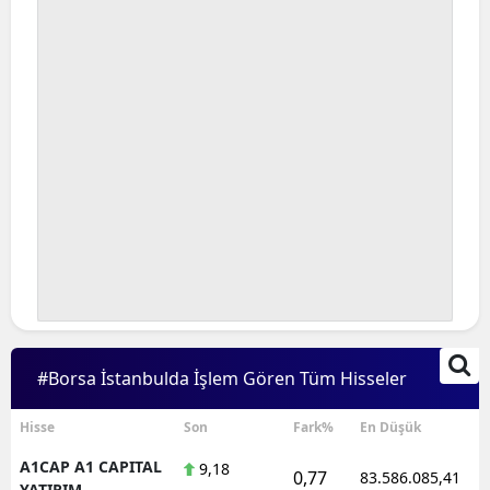
#Borsa İstanbulda İşlem Gören Tüm Hisseler
Hisse
Son
Fark%
En Düşük
A1CAP A1 CAPITAL
9,18
0,77
83.586.085,41
YATIRIM