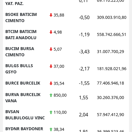
0,11
69.110.225,00
YAT. PAZ.
BSOKE BATICIM
35,88
-0,50
309.003.910,80
CIMENTO
BTCIM BATICIM
4,98
-1,19
558.742.666,51
BATI ANADOLU
BUCIM BURSA
5,07
-3,43
31.007.700,29
CIMENTO
BULGS BULLS
37,00
-2,17
181.928.021,96
GSYO
-1,55
BURCE BURCELIK
77.406.946,18
35,54
BURVA BURCELIK
850,00
1,55
30.260.376,00
VANA
BVSAN
110,00
2,04
57.947.412,90
BULBULOGLU VINC
BYDNR BAYDONER
38,34
1,91
36.399.523,46