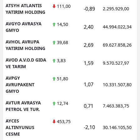
ATSYH ATLANTIS
111,00
-0,89
2.295.929,00
YATIRIM HOLDING
AVGYO AVRASYA
14,50
2,40
44.994.022,34
GMYO
AVHOL AVRUPA
39,68
2,69
69.627.858,26
YATIRIM HOLDING
AVOD A.V.O.D GIDA
3,83
1,59
9.570.527,97
VE TARIM
AVPGY
51,80
1,07
AVRUPAKENT
10.331.507,80
GMYO
AVTUR AVRASYA
12,74
0,71
7.463.383,75
PETROL VE TUR.
AYCES
453,75
-2,10
ALTINYUNUS
30.146.105,50
CESME