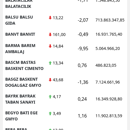
BALATACILAR
1.548.845,50
BALATACILIK
BALSU BALSU
13,22
-2,07
713.863.347,85
GIDA
-0,49
BANVT BANVIT
16.931.765,40
161,00
BARMA BAREM
14,84
-9,95
5.064.966,20
AMBALAJ
BASCM BASTAS
13,34
0,76
486.823,05
BASKENT CIMENTO
BASGZ BASKENT
43,68
-1,36
7.124.661,96
DOGALGAZ GMYO
BAYRK BAYRAK
4,17
0,24
16.349.928,80
TABAN SANAYI
BEGYO BATI EGE
3,49
1,16
11.902.813,59
GMYO
BERA BERA