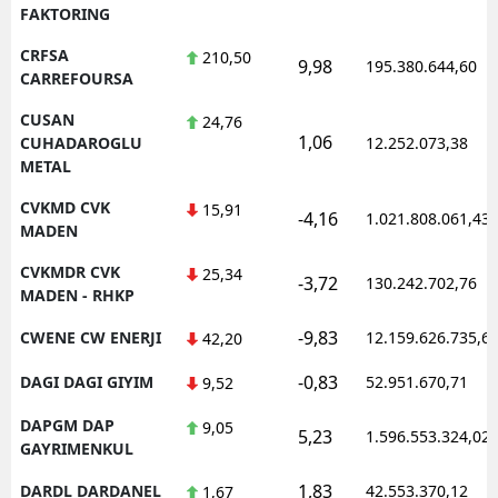
FAKTORING
CRFSA
210,50
9,98
195.380.644,60
CARREFOURSA
CUSAN
24,76
1,06
CUHADAROGLU
12.252.073,38
METAL
CVKMD CVK
15,91
-4,16
1.021.808.061,43
MADEN
CVKMDR CVK
25,34
-3,72
130.242.702,76
MADEN - RHKP
-9,83
CWENE CW ENERJI
12.159.626.735,6
42,20
-0,83
DAGI DAGI GIYIM
52.951.670,71
9,52
DAPGM DAP
9,05
5,23
1.596.553.324,02
GAYRIMENKUL
1,83
DARDL DARDANEL
42.553.370,12
1,67