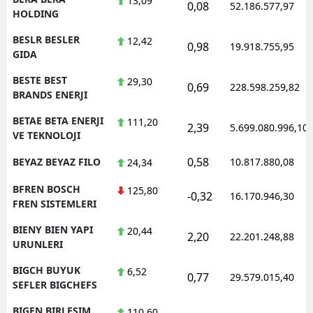
13,09
0,08
52.186.577,97
HOLDING
BESLR BESLER
12,42
0,98
19.918.755,95
GIDA
BESTE BEST
29,30
0,69
228.598.259,82
BRANDS ENERJI
BETAE BETA ENERJI
111,20
2,39
5.699.080.996,10
VE TEKNOLOJI
0,58
BEYAZ BEYAZ FILO
10.817.880,08
24,34
BFREN BOSCH
125,80
-0,32
16.170.946,30
FREN SISTEMLERI
BIENY BIEN YAPI
20,44
2,20
22.201.248,88
URUNLERI
BIGCH BUYUK
6,52
0,77
29.579.015,40
SEFLER BIGCHEFS
BIGEN BIRLESIM
110,60