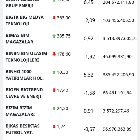
6,45
204.572.111,80
GRUP ENERJI
BIGTK BIG MEDYA
363,00
-2,09
103.456.405,50
TEKNOLOJI
BIMAS BIM
385,75
0,92
3.513.897.605,75
MAGAZALAR
BINBN BIN ULASIM
178,60
-1,92
46.099.331,90
TEKNOLOJILERI
BINHO 1000
10,30
5,32
385.452.406,90
YATIRIMLAR HOL.
BIOEN BIOTREND
17,42
-1,58
68.461.191,64
CEVRE VE ENERJI
BIZIM BIZIM
24,30
0,91
3.572.297,46
MAGAZALARI
BJKAS BESIKTAS
1,74
-0,57
96.970.363,89
FUTBOL YAT.