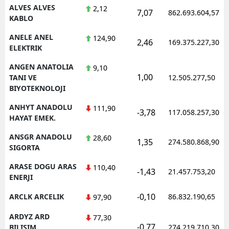
ALVES ALVES
2,12
7,07
862.693.604,57
KABLO
ANELE ANEL
124,90
2,46
169.375.227,30
ELEKTRIK
ANGEN ANATOLIA
9,10
1,00
TANI VE
12.505.277,50
BIYOTEKNOLOJI
ANHYT ANADOLU
111,90
-3,78
117.058.257,30
HAYAT EMEK.
ANSGR ANADOLU
28,60
1,35
274.580.868,90
SIGORTA
ARASE DOGU ARAS
110,40
-1,43
21.457.753,20
ENERJI
-0,10
ARCLK ARCELIK
86.832.190,65
97,90
ARDYZ ARD
77,30
-0,77
BILISIM
274.219.710,30