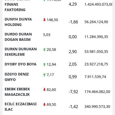
4,29
FINANS
1.424.493.073,00
FAKTORING
DUNYH DUNYA
148,50
-1,66
56.264.124,90
HOLDING
DURDO DURAN
5,03
0,00
11.284.390,35
DOGAN BASIM
DURKN DURUKAN
20,58
2,90
53.981.050,35
SEKERLEME
2,05
DYOBY DYO BOYA
23.927.218,75
12,94
DZGYO DENIZ
7,17
0,99
7.911.539,74
GMYO
EBEBK EBEBEK
82,60
-7,92
174.464.082,00
MAGAZACILIK
ECILC ECZACIBASI
69,50
-1,42
340.990.573,30
ILAC