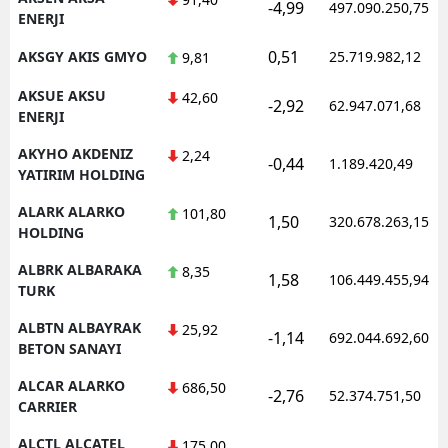
-4,99
497.090.250,75
ENERJI
0,51
AKSGY AKIS GMYO
25.719.982,12
9,81
AKSUE AKSU
42,60
-2,92
62.947.071,68
ENERJI
AKYHO AKDENIZ
2,24
-0,44
1.189.420,49
YATIRIM HOLDING
ALARK ALARKO
101,80
1,50
320.678.263,15
HOLDING
ALBRK ALBARAKA
8,35
1,58
106.449.455,94
TURK
ALBTN ALBAYRAK
25,92
-1,14
692.044.692,60
BETON SANAYI
ALCAR ALARKO
686,50
-2,76
52.374.751,50
CARRIER
ALCTL ALCATEL
175,00