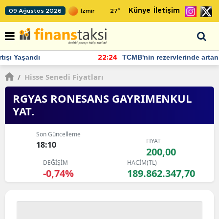
Künye
İletişim
09 Ağustos 2026
27
°
TCMB'nin rezervlerinde artan momentum devam ediyor
22:24
/
Hisse Senedi Fiyatları
RGYAS RONESANS GAYRIMENKUL
YAT.
Son Güncelleme
FİYAT
18:10
200,00
DEĞİŞİM
HACİM(TL)
-0,74%
189.862.347,70