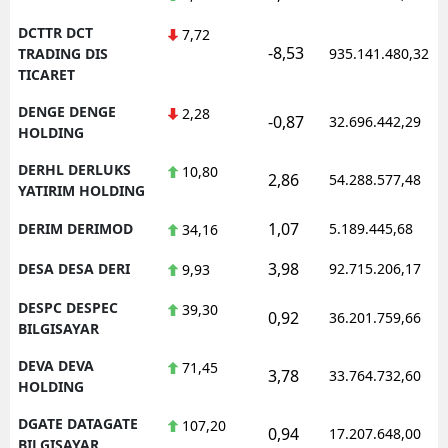
DCTTR DCT
7,72
-8,53
TRADING DIS
935.141.480,32
TICARET
DENGE DENGE
2,28
-0,87
32.696.442,29
HOLDING
DERHL DERLUKS
10,80
2,86
54.288.577,48
YATIRIM HOLDING
1,07
DERIM DERIMOD
5.189.445,68
34,16
3,98
DESA DESA DERI
92.715.206,17
9,93
DESPC DESPEC
39,30
0,92
36.201.759,66
BILGISAYAR
DEVA DEVA
71,45
3,78
33.764.732,60
HOLDING
DGATE DATAGATE
107,20
0,94
17.207.648,00
BILGISAYAR