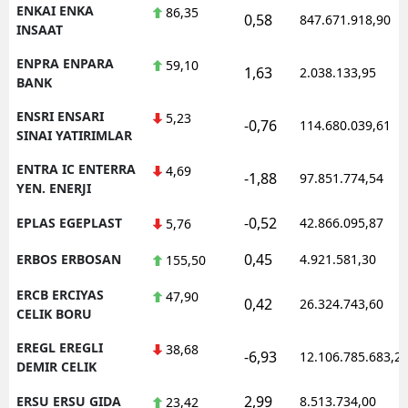
ENKAI ENKA
86,35
0,58
847.671.918,90
INSAAT
ENPRA ENPARA
59,10
1,63
2.038.133,95
BANK
ENSRI ENSARI
5,23
-0,76
114.680.039,61
SINAI YATIRIMLAR
ENTRA IC ENTERRA
4,69
-1,88
97.851.774,54
YEN. ENERJI
-0,52
EPLAS EGEPLAST
42.866.095,87
5,76
0,45
ERBOS ERBOSAN
4.921.581,30
155,50
ERCB ERCIYAS
47,90
0,42
26.324.743,60
CELIK BORU
EREGL EREGLI
38,68
-6,93
12.106.785.683,2
DEMIR CELIK
2,99
ERSU ERSU GIDA
8.513.734,00
23,42