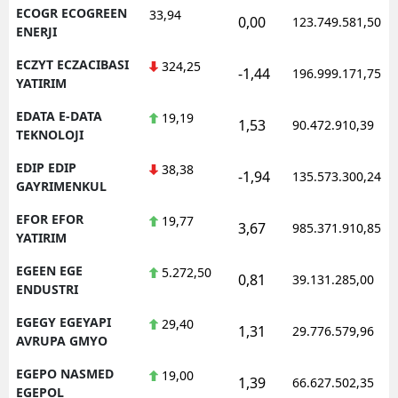
ECOGR ECOGREEN
33,94
0,00
123.749.581,50
ENERJI
ECZYT ECZACIBASI
324,25
-1,44
196.999.171,75
YATIRIM
EDATA E-DATA
19,19
1,53
90.472.910,39
TEKNOLOJI
EDIP EDIP
38,38
-1,94
135.573.300,24
GAYRIMENKUL
EFOR EFOR
19,77
3,67
985.371.910,85
YATIRIM
EGEEN EGE
5.272,50
0,81
39.131.285,00
ENDUSTRI
EGEGY EGEYAPI
29,40
1,31
29.776.579,96
AVRUPA GMYO
EGEPO NASMED
19,00
1,39
66.627.502,35
EGEPOL