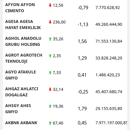
AFYON AFYON
12,56
-0,79
7.770.628,92
CIMENTO
AGESA AGESA
236,00
-1,13
49.260.444,90
HAYAT EMEKLILIK
AGHOL ANADOLU
35,26
1,56
71.553.130,84
GRUBU HOLDING
AGROT AGROTECH
2,35
1,29
33.828.248,20
TEKNOLOJI
AGYO ATAKULE
7,33
0,41
1.486.420,23
GMYO
AHGAZ AHLATCI
32,14
-0,25
45.407.680,74
DOGALGAZ
AHSGY AHES
19,36
1,79
29.155.635,80
GMYO
0,45
AKBNK AKBANK
7.971.197.000,85
67,40