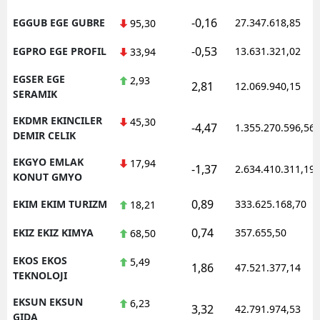
-0,16
EGGUB EGE GUBRE
27.347.618,85
95,30
-0,53
EGPRO EGE PROFIL
13.631.321,02
33,94
EGSER EGE
2,93
2,81
12.069.940,15
SERAMIK
EKDMR EKINCILER
45,30
-4,47
1.355.270.596,56
DEMIR CELIK
EKGYO EMLAK
17,94
-1,37
2.634.410.311,19
KONUT GMYO
0,89
EKIM EKIM TURIZM
333.625.168,70
18,21
0,74
EKIZ EKIZ KIMYA
357.655,50
68,50
EKOS EKOS
5,49
1,86
47.521.377,14
TEKNOLOJI
EKSUN EKSUN
6,23
3,32
42.791.974,53
GIDA