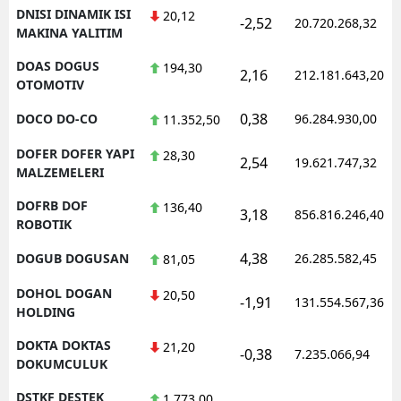
DNISI DINAMIK ISI
20,12
-2,52
20.720.268,32
MAKINA YALITIM
DOAS DOGUS
194,30
2,16
212.181.643,20
OTOMOTIV
0,38
DOCO DO-CO
96.284.930,00
11.352,50
DOFER DOFER YAPI
28,30
2,54
19.621.747,32
MALZEMELERI
DOFRB DOF
136,40
3,18
856.816.246,40
ROBOTIK
4,38
DOGUB DOGUSAN
26.285.582,45
81,05
DOHOL DOGAN
20,50
-1,91
131.554.567,36
HOLDING
DOKTA DOKTAS
21,20
-0,38
7.235.066,94
DOKUMCULUK
DSTKF DESTEK
1.773,00