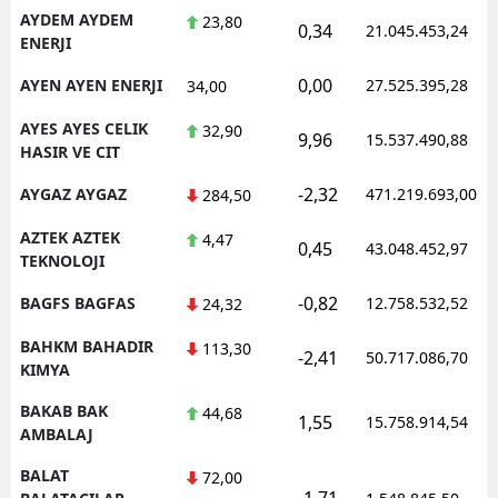
AYDEM AYDEM
23,80
0,34
21.045.453,24
ENERJI
0,00
AYEN AYEN ENERJI
27.525.395,28
34,00
AYES AYES CELIK
32,90
9,96
15.537.490,88
HASIR VE CIT
-2,32
AYGAZ AYGAZ
471.219.693,00
284,50
AZTEK AZTEK
4,47
0,45
43.048.452,97
TEKNOLOJI
-0,82
BAGFS BAGFAS
12.758.532,52
24,32
BAHKM BAHADIR
113,30
-2,41
50.717.086,70
KIMYA
BAKAB BAK
44,68
1,55
15.758.914,54
AMBALAJ
BALAT
72,00
-1,71