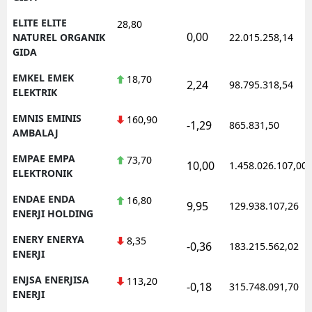
ELITE ELITE
28,80
0,00
NATUREL ORGANIK
22.015.258,14
GIDA
EMKEL EMEK
18,70
2,24
98.795.318,54
ELEKTRIK
EMNIS EMINIS
160,90
-1,29
865.831,50
AMBALAJ
EMPAE EMPA
73,70
10,00
1.458.026.107,00
ELEKTRONIK
ENDAE ENDA
16,80
9,95
129.938.107,26
ENERJI HOLDING
ENERY ENERYA
8,35
-0,36
183.215.562,02
ENERJI
ENJSA ENERJISA
113,20
-0,18
315.748.091,70
ENERJI