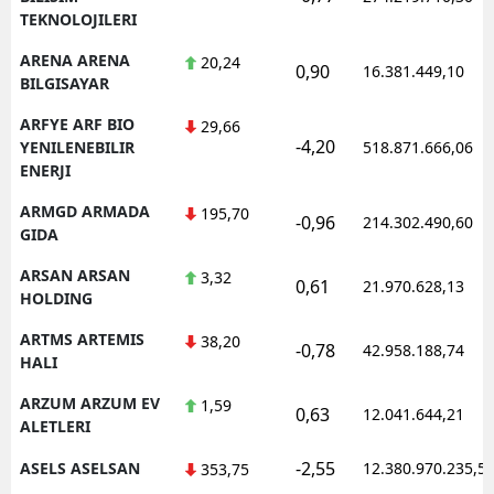
TEKNOLOJILERI
ARENA ARENA
20,24
0,90
16.381.449,10
BILGISAYAR
ARFYE ARF BIO
29,66
-4,20
YENILENEBILIR
518.871.666,06
ENERJI
ARMGD ARMADA
195,70
-0,96
214.302.490,60
GIDA
ARSAN ARSAN
3,32
0,61
21.970.628,13
HOLDING
ARTMS ARTEMIS
38,20
-0,78
42.958.188,74
HALI
ARZUM ARZUM EV
1,59
0,63
12.041.644,21
ALETLERI
-2,55
ASELS ASELSAN
12.380.970.235,5
353,75