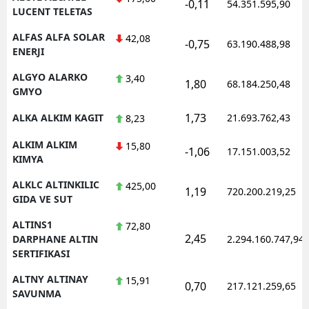
-0,11
54.351.595,90
LUCENT TELETAS
ALFAS ALFA SOLAR
42,08
-0,75
63.190.488,98
ENERJI
ALGYO ALARKO
3,40
1,80
68.184.250,48
GMYO
1,73
ALKA ALKIM KAGIT
21.693.762,43
8,23
ALKIM ALKIM
15,80
-1,06
17.151.003,52
KIMYA
ALKLC ALTINKILIC
425,00
1,19
720.200.219,25
GIDA VE SUT
ALTINS1
72,80
2,45
DARPHANE ALTIN
2.294.160.747,94
SERTIFIKASI
ALTNY ALTINAY
15,91
0,70
217.121.259,65
SAVUNMA