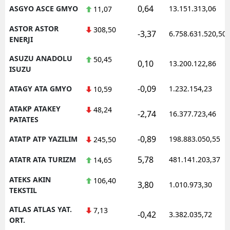
0,64
ASGYO ASCE GMYO
13.151.313,06
11,07
ASTOR ASTOR
308,50
-3,37
6.758.631.520,50
ENERJI
ASUZU ANADOLU
50,45
0,10
13.200.122,86
ISUZU
-0,09
ATAGY ATA GMYO
1.232.154,23
10,59
ATAKP ATAKEY
48,24
-2,74
16.377.723,46
PATATES
-0,89
ATATP ATP YAZILIM
198.883.050,55
245,50
5,78
ATATR ATA TURIZM
481.141.203,37
14,65
ATEKS AKIN
106,40
3,80
1.010.973,30
TEKSTIL
ATLAS ATLAS YAT.
7,13
-0,42
3.382.035,72
ORT.