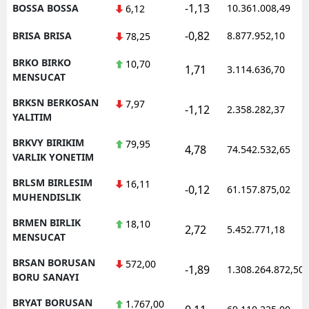
-1,13
BOSSA BOSSA
10.361.008,49
6,12
-0,82
BRISA BRISA
8.877.952,10
78,25
BRKO BIRKO
10,70
1,71
3.114.636,70
MENSUCAT
BRKSN BERKOSAN
7,97
-1,12
2.358.282,37
YALITIM
BRKVY BIRIKIM
79,95
4,78
74.542.532,65
VARLIK YONETIM
BRLSM BIRLESIM
16,11
-0,12
61.157.875,02
MUHENDISLIK
BRMEN BIRLIK
18,10
2,72
5.452.771,18
MENSUCAT
BRSAN BORUSAN
572,00
-1,89
1.308.264.872,50
BORU SANAYI
BRYAT BORUSAN
1.767,00