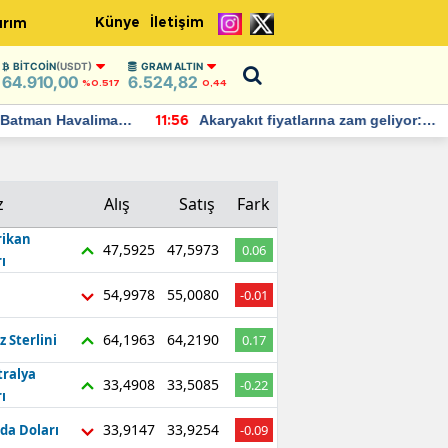
Künye
İletişim
ırım
BITCOIN
(USDT)
GRAM ALTIN
64.910,00
6.524,82
%0.517
0,44
Batman Havalimanı
Akaryakıt fiyatlarına zam geliyor:
11:56
 açıklamalarda
Yeni tarih açıklandı
z
Alış
Satış
Fark
ikan
47,5925
47,5973
0.06
ı
54,9978
55,0080
-0.01
64,1963
64,2190
z Sterlini
0.17
tralya
33,4908
33,5085
-0.22
ı
33,9147
33,9254
da Doları
-0.09