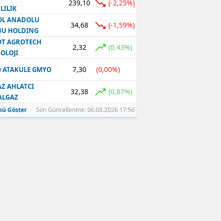
239,10
(-2,25%)
LILIK
OL ANADOLU
34,68
(-1,59%)
BU HOLDING
T AGROTECH
2,32
(0,43%)
OLOJI
7,30
(0,00%)
 ATAKULE GMYO
Z AHLATCI
32,38
(0,87%)
ALGAZ
ü Göster
Son Güncellenme: 06.08.2026 17:56