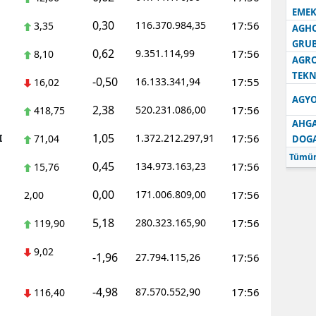
EMEK
0,30
116.370.984,35
17:56
3,35
AGH
GRU
0,62
9.351.114,99
17:56
8,10
AGRO
TEKN
-0,50
16.133.341,94
17:55
16,02
AGYO
2,38
520.231.086,00
17:56
418,75
AHGA
1,05
I
1.372.212.297,91
17:56
71,04
DOG
Tümün
0,45
134.973.163,23
17:56
15,76
0,00
171.006.809,00
17:56
2,00
5,18
280.323.165,90
17:56
119,90
9,02
-1,96
27.794.115,26
17:56
-4,98
87.570.552,90
17:56
116,40