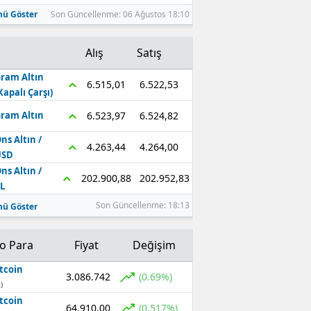
ü Göster
Son Güncellenme: 06 Ağustos 18:10
Alış
Satış
ram Altın
6.522,53
6.515,01
Kapalı Çarşı)
6.524,82
6.523,97
ram Altın
ns Altın /
4.264,00
4.263,44
USD
ns Altın /
202.952,83
202.900,88
L
Son Güncellenme: 18:13
ü Göster
to Para
Fiyat
Değişim
tcoin
3.086.742
(0.69%)
)
tcoin
64.910,00
(0.517%)