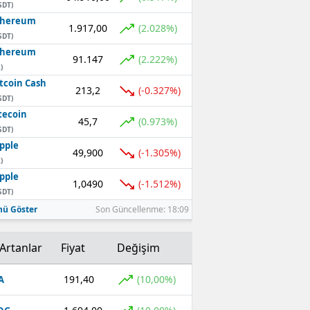
SDT)
thereum
1.917,00
(2.028%)
SDT)
thereum
91.147
(2.222%)
)
tcoin Cash
213,2
(-0.327%)
SDT)
tecoin
45,7
(0.973%)
SDT)
pple
49,900
(-1.305%)
)
pple
1,0490
(-1.512%)
SDT)
ü Göster
Son Güncellenme: 18:09
Artanlar
Fiyat
Değişim
191,40
(10,00%)
A