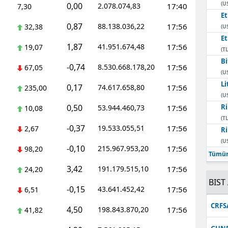
(U
0,00
2.078.074,83
17:40
7,30
E
0,87
88.138.036,22
17:56
32,38
(U
E
1,87
41.951.674,48
17:56
19,07
(TL
Bi
-0,74
8.530.668.178,20
17:56
67,05
(U
Li
0,17
74.617.658,80
17:56
235,00
(U
0,50
Ri
53.944.460,73
17:56
10,08
(TL
-0,37
19.533.055,51
17:56
2,67
Ri
(U
-0,10
215.967.953,20
17:56
98,20
Tümün
3,42
191.179.515,10
17:56
24,20
BIST 
-0,15
43.641.452,42
17:56
6,51
CRFS
4,50
198.843.870,20
17:56
41,82