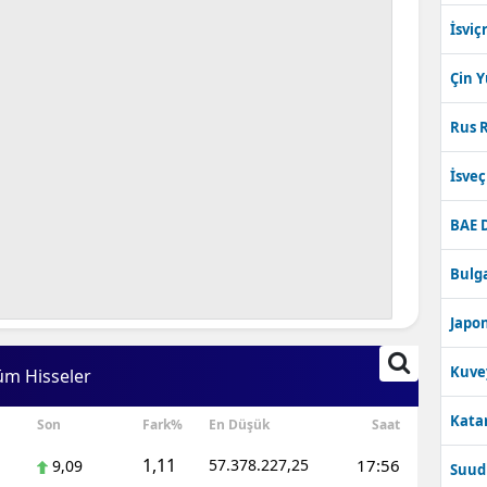
İsviç
Çin 
Rus R
İsve
BAE 
Bulga
Japon
Kuve
üm Hisseler
Katar
Son
Fark%
En Düşük
Saat
1,11
57.378.227,25
17:56
9,09
Suudi