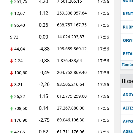
GUN
4,20
7.561.205,15
17:56
251,75
1,12
259.308.957,64
17:56
12,67
KEN
0,26
638.757.167,75
17:56
96,40
RUB
0,00
14.024.293,87
17:56
9,73
OFS
-4,88
193.639.860,12
17:56
44,04
BETA
-0,88
1.876.483,64
17:56
2,24
Tümün
-0,49
204.752.869,40
17:56
100,60
Hisse
-2,26
93.506.216,64
17:56
8,21
ADGY
1,15
612.775.259,60
17:56
26,32
0,14
27.267.880,00
17:56
708,50
AEFE
-2,75
89.046.106,30
17:56
176,90
AFYO
0,62
61.711.176,96
17:56
AGES
42,06