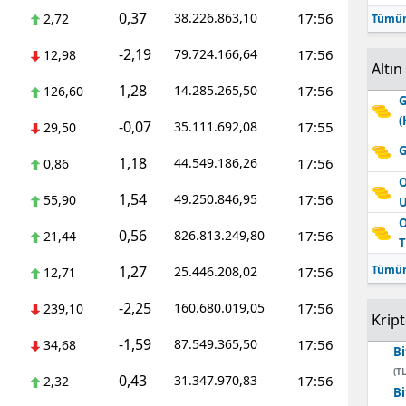
0,37
38.226.863,10
17:56
2,72
Tümün
-2,19
79.724.166,64
17:56
12,98
Altın
1,28
14.285.265,50
17:56
126,60
G
(
-0,07
35.111.692,08
17:55
29,50
G
1,18
44.549.186,26
17:56
0,86
O
1,54
49.250.846,95
17:56
55,90
O
0,56
826.813.249,80
17:56
21,44
T
1,27
Tümün
25.446.208,02
17:56
12,71
-2,25
160.680.019,05
17:56
239,10
Krip
-1,59
87.549.365,50
17:56
34,68
Bi
(TL
0,43
31.347.970,83
17:56
2,32
Bi