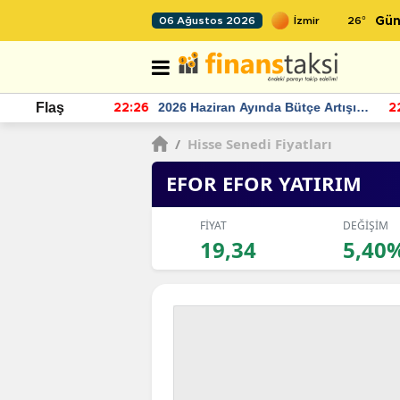
26
°
06 Ağustos 2026
Gün
r seviyesinin
2026 Haziran Ayında Bütçe Artışı
Flaş
22:26
22
Yaşandı
/
Hisse Senedi Fiyatları
EFOR EFOR YATIRIM
FİYAT
DEĞİŞİM
19,34
5,40