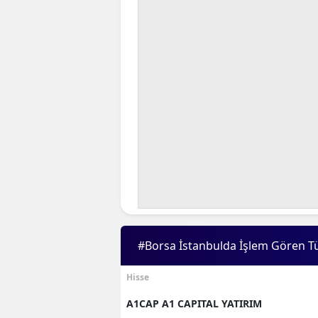
#Borsa İstanbulda İşlem Gören T
Hisse
A1CAP A1 CAPITAL YATIRIM