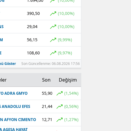
1.694,00
(10,00%)
DG
390,50
(10,00%)
T
29,04
(10,00%)
NS
56,15
(9,99%)
YM
108,60
(9,97%)
E
ü Göster
Son Güncellenme: 06.08.2026 17:56
ler
Son
Değişim
55,90
(1,54%)
O ADRA GMYO
21,44
(0,56%)
S ANADOLU EFES
12,71
(1,27%)
N AFYON CIMENTO
A AGESA HAYAT