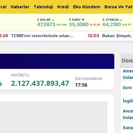
cel
Haberler
Teknoloji
Kredi
Eko Gündem
Borsa Ve Yat
DOLAR
EURO
STERLIN
47,5973
55,0080
64,2190
%0.06
%-0.01
%0.17
TCMB'nin rezervlerinde artan
Bakan Şimşek, 
:24
12:03
momentum devam ediyor
için umut verici
bulundu
Dövi
Amer
HACİM(TL)
Dolar
Son Güncelleme
%
2.127.437.893,47
17:56
Euro
İngili
Avus
Dolar
Kana