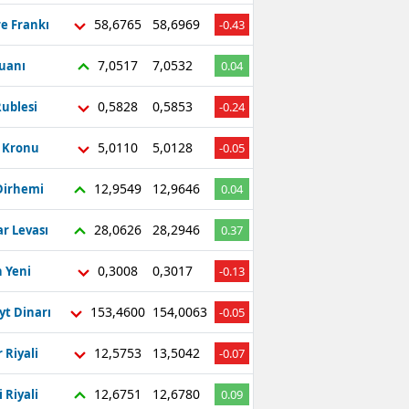
58,6765
58,6969
re Frankı
-0.43
7,0517
7,0532
Yuanı
0.04
0,5828
0,5853
ublesi
-0.24
5,0110
5,0128
ç Kronu
-0.05
12,9549
12,9646
Dirhemi
0.04
28,0626
28,2946
r Levası
0.37
0,3008
0,3017
 Yeni
-0.13
153,4600
154,0063
yt Dinarı
-0.05
12,5753
13,5042
 Riyali
-0.07
12,6751
12,6780
 Riyali
0.09