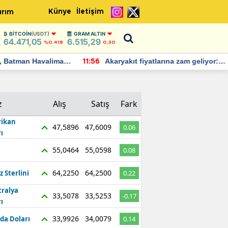
Künye
İletişim
ırım
BITCOIN
(USDT)
GRAM ALTIN
64.471,05
6.515,29
%0.418
0,30
Batman Havalimanı
Akaryakıt fiyatlarına zam geliyor:
11:56
 açıklamalarda
Yeni tarih açıklandı
z
Alış
Satış
Fark
ikan
47,5896
47,6009
0.06
ı
55,0464
55,0598
0.08
64,2250
64,2500
z Sterlini
0.22
tralya
33,5078
33,5253
-0.17
ı
33,9926
34,0079
da Doları
0.14