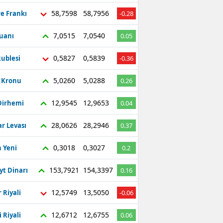
58,7598
58,7956
re Frankı
-0.28
7,0515
7,0540
Yuanı
0.05
0,5827
0,5839
ublesi
-0.36
5,0260
5,0288
ç Kronu
0.26
12,9545
12,9653
Dirhemi
0.04
28,0626
28,2946
r Levası
0.37
0,3018
0,3027
 Yeni
0.2
153,7921
154,3397
yt Dinarı
0.16
12,5749
13,5050
 Riyali
-0.06
12,6712
12,6755
 Riyali
0.06