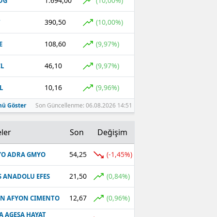
1.694,00
(10,00%)
DG
390,50
(10,00%)
T
108,60
(9,97%)
E
46,10
(9,97%)
L
10,16
(9,96%)
L
ü Göster
Son Güncellenme: 06.08.2026 14:51
ler
Son
Değişim
54,25
(-1,45%)
O ADRA GMYO
21,50
(0,84%)
S ANADOLU EFES
12,67
(0,96%)
N AFYON CIMENTO
A AGESA HAYAT