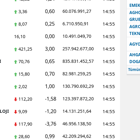
EMEK
0,60
60.076.991,27
14:55
3,36
AGH
GRU
0,25
6.710.950,91
14:55
8,07
AGRO
TEKN
0,00
10.491.049,70
14:55
16,10
AGYO
3,00
257.942.677,00
14:55
421,25
AHGA
0,65
I
835.831.452,57
14:55
70,76
DOG
Tümün
0,70
82.981.259,25
14:55
15,80
1,00
130.790.692,29
14:55
2,02
-1,58
123.397.872,20
14:55
112,20
-1,20
LOJI
14.131.251,64
14:55
9,09
-3,76
46.956.138,50
14:55
117,90
0,99
42.209.294,62
14:55
28,60