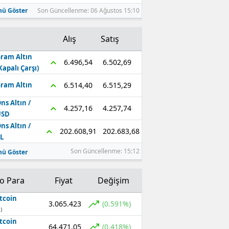
ü Göster
Son Güncellenme: 06 Ağustos 15:10
Alış
Satış
ram Altın
6.502,69
6.496,54
Kapalı Çarşı)
6.515,29
6.514,40
ram Altın
ns Altın /
4.257,74
4.257,16
USD
ns Altın /
202.683,68
202.608,91
L
Son Güncellenme: 15:12
ü Göster
to Para
Fiyat
Değişim
tcoin
3.065.423
(0.591%)
)
tcoin
64.471,05
(0.418%)