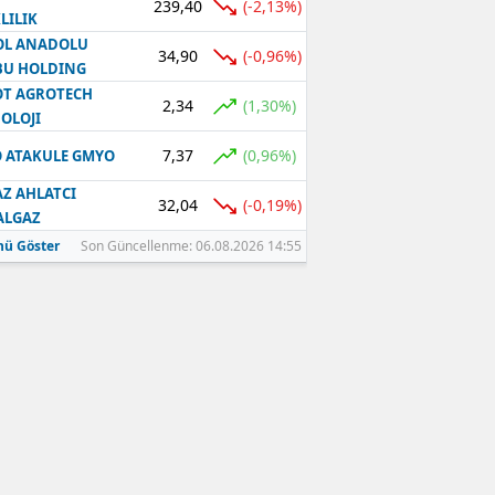
239,40
(-2,13%)
LILIK
OL ANADOLU
34,90
(-0,96%)
BU HOLDING
T AGROTECH
2,34
(1,30%)
OLOJI
7,37
(0,96%)
 ATAKULE GMYO
Z AHLATCI
32,04
(-0,19%)
ALGAZ
ü Göster
Son Güncellenme: 06.08.2026 14:55