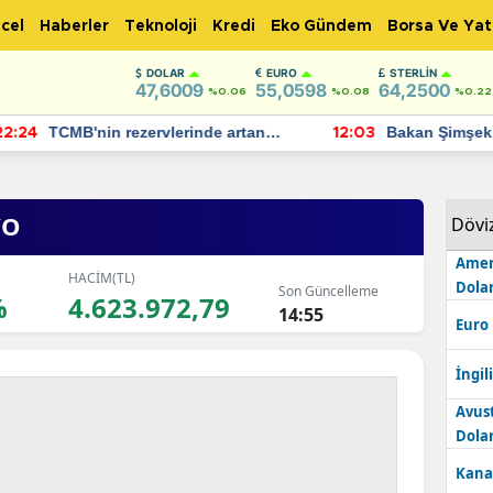
cel
Haberler
Teknoloji
Kredi
Eko Gündem
Borsa Ve Yat
DOLAR
EURO
STERLIN
47,6009
55,0598
64,2500
%0.06
%0.08
%0.22
TCMB'nin rezervlerinde artan
Bakan Şimşek, 
:24
12:03
momentum devam ediyor
için umut verici
bulundu
YO
Dövi
Amer
HACİM(TL)
Dolar
Son Güncelleme
%
4.623.972,79
14:55
Euro
İngili
Avus
Dolar
Kana