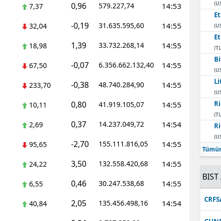
(U
0,96
579.227,74
14:53
7,37
E
-0,19
31.635.595,60
14:55
32,04
(U
E
1,39
33.732.268,14
14:55
18,98
(TL
Bi
-0,07
6.356.662.132,40
14:55
67,50
(U
Li
-0,38
48.740.284,90
14:55
233,70
(U
0,80
Ri
41.919.105,07
14:55
10,11
(TL
0,37
14.237.049,72
14:54
2,69
Ri
(U
-2,70
155.111.816,05
14:55
95,65
Tümün
3,50
132.558.420,68
14:55
24,22
BIST 
0,46
30.247.538,68
14:55
6,55
CRFS
2,05
135.456.498,16
14:54
40,84