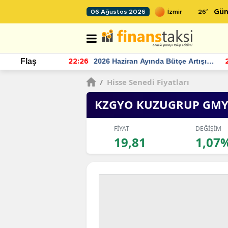
26
°
06 Ağustos 2026
Gün
r seviyesinin
2026 Haziran Ayında Bütçe Artışı
Flaş
22:26
22
Yaşandı
/
Hisse Senedi Fiyatları
KZGYO KUZUGRUP GM
FİYAT
DEĞİŞİM
19,81
1,07