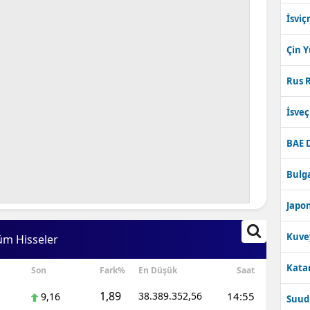
İsviç
Çin 
Rus R
İsve
BAE 
Bulga
Japon
Kuve
üm Hisseler
Katar
Son
Fark%
En Düşük
Saat
1,89
38.389.352,56
14:55
9,16
Suudi