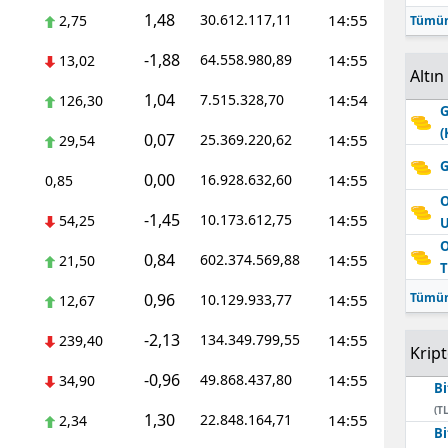
1,48
30.612.117,11
14:55
2,75
Tümün
-1,88
64.558.980,89
14:55
13,02
Altın
1,04
7.515.328,70
14:54
126,30
G
(
0,07
25.369.220,62
14:55
29,54
G
0,00
16.928.632,60
14:55
0,85
O
-1,45
10.173.612,75
14:55
54,25
O
0,84
602.374.569,88
14:55
21,50
T
0,96
Tümün
10.129.933,77
14:55
12,67
-2,13
134.349.799,55
14:55
239,40
Krip
-0,96
49.868.437,80
14:55
34,90
Bi
(TL
1,30
22.848.164,71
14:55
2,34
Bi