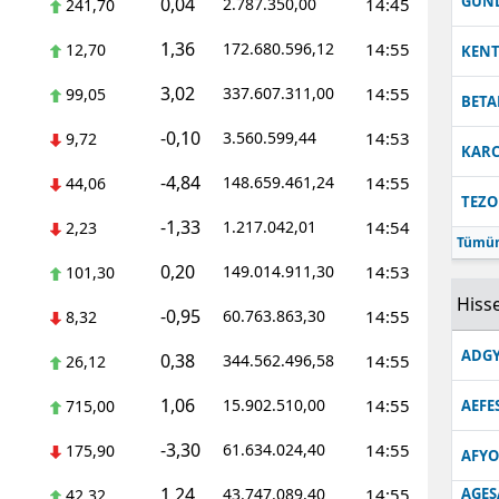
GUN
0,04
2.787.350,00
14:45
241,70
1,36
172.680.596,12
14:55
12,70
KEN
3,02
337.607.311,00
14:55
99,05
BETA
-0,10
3.560.599,44
14:53
9,72
KARC
-4,84
148.659.461,24
14:55
44,06
TEZO
-1,33
1.217.042,01
14:54
2,23
Tümün
0,20
149.014.911,30
14:53
101,30
Hisse
-0,95
60.763.863,30
14:55
8,32
ADGY
0,38
344.562.496,58
14:55
26,12
1,06
15.902.510,00
14:55
715,00
AEFE
-3,30
61.634.024,40
14:55
175,90
AFYO
1,24
43.747.089,40
14:55
AGES
42,32