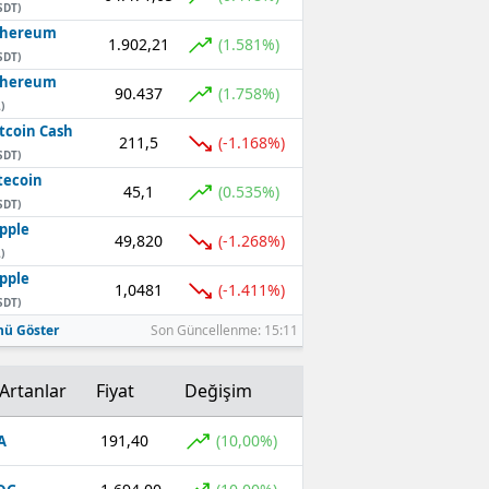
SDT)
thereum
1.902,21
(1.581%)
SDT)
thereum
90.437
(1.758%)
)
tcoin Cash
211,5
(-1.168%)
SDT)
tecoin
45,1
(0.535%)
SDT)
pple
49,820
(-1.268%)
)
pple
1,0481
(-1.411%)
SDT)
ü Göster
Son Güncellenme: 15:11
Artanlar
Fiyat
Değişim
191,40
(10,00%)
A