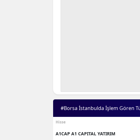
#Borsa İstanbulda İşlem Gören T
Hisse
A1CAP A1 CAPITAL YATIRIM