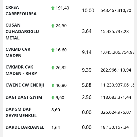
CRFSA
191,40
10,00
543.467.310,70
CARREFOURSA
CUSAN
24,50
3,64
CUHADAROGLU
15.435.737,28
METAL
CVKMD CVK
16,60
9,14
1.045.206.754,97
MADEN
CVKMDR CVK
26,32
9,39
282.966.110,94
MADEN - RHKP
5,88
CWENE CW ENERJI
11.230.937.061,6
46,80
2,56
DAGI DAGI GIYIM
118.683.371,44
9,60
DAPGM DAP
8,60
0,00
326.624.976,07
GAYRIMENKUL
0,00
DARDL DARDANEL
18.130.157,34
1,64