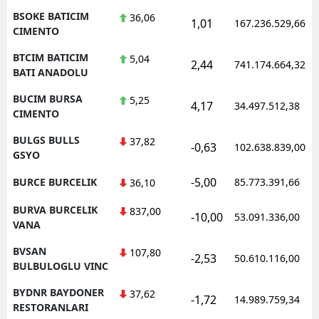
BSOKE BATICIM
36,06
1,01
167.236.529,66
CIMENTO
BTCIM BATICIM
5,04
2,44
741.174.664,32
BATI ANADOLU
BUCIM BURSA
5,25
4,17
34.497.512,38
CIMENTO
BULGS BULLS
37,82
-0,63
102.638.839,00
GSYO
-5,00
BURCE BURCELIK
85.773.391,66
36,10
BURVA BURCELIK
837,00
-10,00
53.091.336,00
VANA
BVSAN
107,80
-2,53
50.610.116,00
BULBULOGLU VINC
BYDNR BAYDONER
37,62
-1,72
14.989.759,34
RESTORANLARI