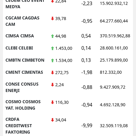
CEOEM CEO EVENT
22,84
-2,23
15.902.932,12
MEDYA
CGCAM CAGDAS
39,78
-0,95
64.277.660,44
CAM
0,54
CIMSA CIMSA
370.519.962,88
44,98
0,14
CLEBI CELEBI
28.600.161,00
1.453,00
0,13
CMBTN CIMBETON
25.179.899,00
1.534,00
-1,98
CMENT CIMENTAS
812.332,00
272,75
CONSE CONSUS
2,24
-0,88
9.427.909,72
ENERJI
COSMO COSMOS
116,30
-0,94
4.692.128,90
YAT. HOLDING
CRDFA
34,04
-9,99
CREDITWEST
32.509.119,08
FAKTORING