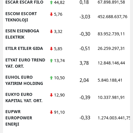
0,18
ESCAR ESCAR FILO
67.898.891,58
44,82
ESCOM ESCORT
5,76
-3,03
452.688.637,76
TEKNOLOJI
ESEN ESENBOGA
3,32
-0,30
83.952.739,11
ELEKTRIK
-0,51
ETILR ETILER GIDA
26.259.297,31
5,85
ETYAT EURO TREND
13,74
3,78
12.848.146,44
YAT. ORT.
EUHOL EURO
10,50
2,04
5.840.188,41
YATIRIM HOLDING
EUKYO EURO
12,90
-0,39
10.337.981,91
KAPITAL YAT. ORT.
EUPWR
91,10
-0,33
EUROPOWER
1.274.003.441,75
ENERJI