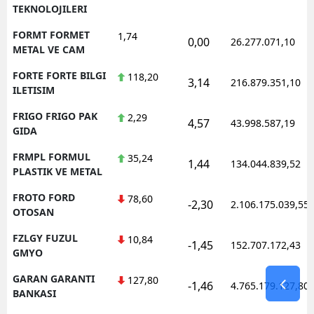
TEKNOLOJILERI
FORMT FORMET
1,74
0,00
26.277.071,10
METAL VE CAM
FORTE FORTE BILGI
118,20
3,14
216.879.351,10
ILETISIM
FRIGO FRIGO PAK
2,29
4,57
43.998.587,19
GIDA
FRMPL FORMUL
35,24
1,44
134.044.839,52
PLASTIK VE METAL
FROTO FORD
78,60
-2,30
2.106.175.039,55
OTOSAN
FZLGY FUZUL
10,84
-1,45
152.707.172,43
GMYO
GARAN GARANTI
127,80
-1,46
4.765.179.127,80
BANKASI