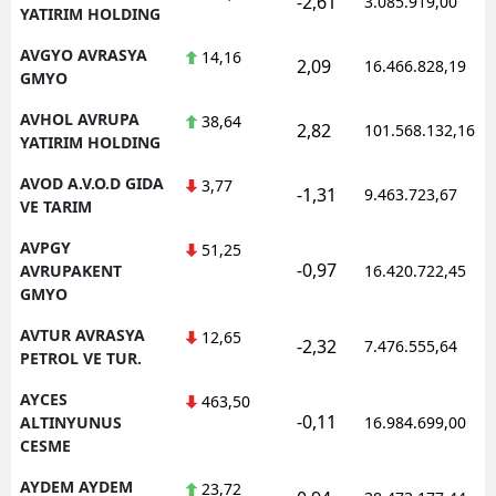
-2,61
3.085.919,00
YATIRIM HOLDING
AVGYO AVRASYA
14,16
2,09
16.466.828,19
GMYO
AVHOL AVRUPA
38,64
2,82
101.568.132,16
YATIRIM HOLDING
AVOD A.V.O.D GIDA
3,77
-1,31
9.463.723,67
VE TARIM
AVPGY
51,25
-0,97
AVRUPAKENT
16.420.722,45
GMYO
AVTUR AVRASYA
12,65
-2,32
7.476.555,64
PETROL VE TUR.
AYCES
463,50
-0,11
ALTINYUNUS
16.984.699,00
CESME
AYDEM AYDEM
23,72