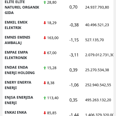
ELITE ELITE
28,80
0,70
NATUREL ORGANIK
24.937.793,80
GIDA
EMKEL EMEK
18,29
-0,38
40.496.521,23
ELEKTRIK
EMNIS EMINIS
163,00
-1,15
527.135,70
AMBALAJ
EMPAE EMPA
67,00
-3,11
2.079.012.731,30
ELEKTRONIK
ENDAE ENDA
15,28
0,39
25.270.534,38
ENERJI HOLDING
ENERY ENERYA
8,38
-1,06
252.940.542,55
ENERJI
ENJSA ENERJISA
113,40
0,35
495.263.132,20
ENERJI
ENKAI ENKA
85,85
-1,44
1.406.379.320,00