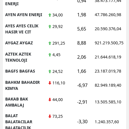
0,94
38.473.177,44
ENERJI
1,98
AYEN AYEN ENERJI
47.786.260,98
34,00
AYES AYES CELIK
29,92
5,65
20.590.376,04
HASIR VE CIT
8,88
AYGAZ AYGAZ
921.219.500,75
291,25
AZTEK AZTEK
4,45
2,06
21.644.618,19
TEKNOLOJI
1,66
BAGFS BAGFAS
23.187.019,78
24,52
BAHKM BAHADIR
116,10
-6,97
82.949.189,40
KIMYA
BAKAB BAK
44,00
-2,91
13.505.585,10
AMBALAJ
BALAT
73,25
-3,30
BALATACILAR
1.240.357,60
BALATACILIK