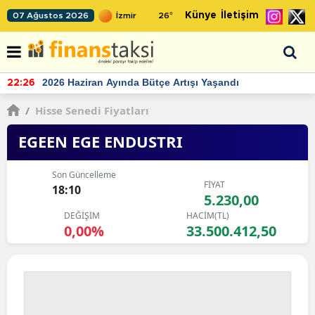
Künye
İletişim
07 Ağustos 2026
26
°
TCMB'nin rezervlerinde artan momentum devam ediyor
22:24
/
Hisse Senedi Fiyatları
EGEEN EGE ENDUSTRI
Son Güncelleme
FİYAT
18:10
5.230,00
DEĞİŞİM
HACİM(TL)
0,00%
33.500.412,50