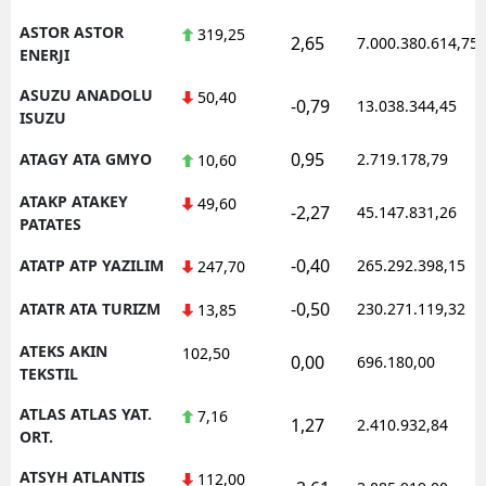
ASTOR ASTOR
319,25
2,65
7.000.380.614,75
ENERJI
ASUZU ANADOLU
50,40
-0,79
13.038.344,45
ISUZU
0,95
ATAGY ATA GMYO
2.719.178,79
10,60
ATAKP ATAKEY
49,60
-2,27
45.147.831,26
PATATES
-0,40
ATATP ATP YAZILIM
265.292.398,15
247,70
-0,50
ATATR ATA TURIZM
230.271.119,32
13,85
ATEKS AKIN
102,50
0,00
696.180,00
TEKSTIL
ATLAS ATLAS YAT.
7,16
1,27
2.410.932,84
ORT.
ATSYH ATLANTIS
112,00