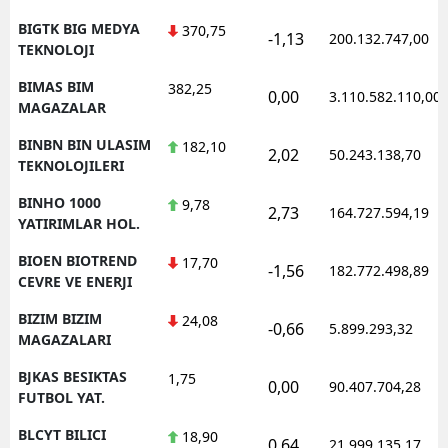
BIGTK BIG MEDYA
370,75
-1,13
200.132.747,00
TEKNOLOJI
BIMAS BIM
382,25
0,00
3.110.582.110,00
MAGAZALAR
BINBN BIN ULASIM
182,10
2,02
50.243.138,70
TEKNOLOJILERI
BINHO 1000
9,78
2,73
164.727.594,19
YATIRIMLAR HOL.
BIOEN BIOTREND
17,70
-1,56
182.772.498,89
CEVRE VE ENERJI
BIZIM BIZIM
24,08
-0,66
5.899.293,32
MAGAZALARI
BJKAS BESIKTAS
1,75
0,00
90.407.704,28
FUTBOL YAT.
BLCYT BILICI
18,90
0,64
21.999.135,17