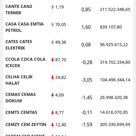
CANTE CAN2
1,19
0,85
211.522.348,65
TERMIK
CASA CASA EMTIA
70,05
1,60
839.107,80
PETROL
CATES CATES
49,36
0,08
96.925.615,22
ELEKTRIK
CCOLA COCA COLA
87,70
-0,28
319.702.334,80
ICECEK
CELHA CELIK
24,82
-3,05
104.496.344,14
HALAT
CEMAS CEMAS
4,09
-1,45
26.998.320,38
DOKUM
-0,11
CEMTS CEMTAS
14.616.070,95
8,77
-1,59
CEMZY CEM ZEYTIN
305.330.699,69
12,40