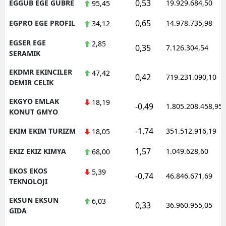
0,53
EGGUB EGE GUBRE
19.929.684,50
95,45
0,65
EGPRO EGE PROFIL
14.978.735,98
34,12
EGSER EGE
2,85
0,35
7.126.304,54
SERAMIK
EKDMR EKINCILER
47,42
0,42
719.231.090,10
DEMIR CELIK
EKGYO EMLAK
18,19
-0,49
1.805.208.458,95
KONUT GMYO
-1,74
EKIM EKIM TURIZM
351.512.916,19
18,05
1,57
EKIZ EKIZ KIMYA
1.049.628,60
68,00
EKOS EKOS
5,39
-0,74
46.846.671,69
TEKNOLOJI
EKSUN EKSUN
6,03
0,33
36.960.955,05
GIDA