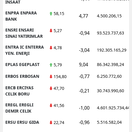
INSAAT
ENPRA ENPARA
58,15
4,77
4.500.206,15
BANK
ENSRI ENSARI
5,27
-0,94
93.523.737,63
SINAI YATIRIMLAR
ENTRA IC ENTERRA
4,78
-3,04
192.305.165,29
YEN. ENERJI
9,04
EPLAS EGEPLAST
86.342.398,24
5,79
-0,77
ERBOS ERBOSAN
6.250.772,60
154,80
ERCB ERCIYAS
47,70
-0,21
30.743.990,60
CELIK BORU
EREGL EREGLI
41,56
-1,00
4.601.925.734,44
DEMIR CELIK
-0,96
ERSU ERSU GIDA
5.516.582,04
22,74