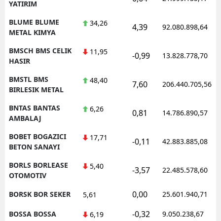
YATIRIM
BLUME BLUME
34,26
4,39
92.080.898,64
METAL KIMYA
BMSCH BMS CELIK
11,95
-0,99
13.828.778,70
HASIR
BMSTL BMS
48,40
7,60
206.440.705,56
BIRLESIK METAL
BNTAS BANTAS
6,26
0,81
14.786.890,57
AMBALAJ
BOBET BOGAZICI
17,71
-0,11
42.883.885,08
BETON SANAYI
BORLS BORLEASE
5,40
-3,57
22.485.578,60
OTOMOTIV
0,00
BORSK BOR SEKER
25.601.940,71
5,61
-0,32
BOSSA BOSSA
9.050.238,67
6,19