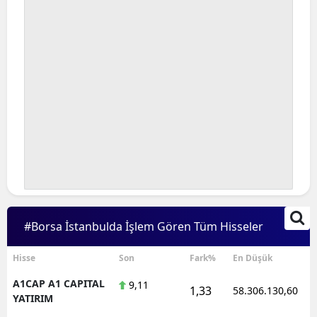
#Borsa İstanbulda İşlem Gören Tüm Hisseler
Hisse
Son
Fark%
En Düşük
A1CAP A1 CAPITAL
9,11
1,33
58.306.130,60
YATIRIM