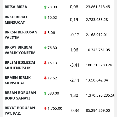
0,06
BRISA BRISA
23.861.318,45
78,90
BRKO BIRKO
10,52
0,19
2.783.633,28
MENSUCAT
BRKSN BERKOSAN
8,06
-0,12
2.168.912,01
YALITIM
BRKVY BIRIKIM
76,30
1,06
10.343.761,05
VARLIK YONETIM
BRLSM BIRLESIM
16,13
-3,41
180.313.780,26
MUHENDISLIK
BRMEN BIRLIK
17,62
-2,11
1.650.642,04
MENSUCAT
BRSAN BORUSAN
583,00
1,30
1.370.595.235,50
BORU SANAYI
BRYAT BORUSAN
1.765,00
-0,34
85.294.269,00
YAT. PAZ.