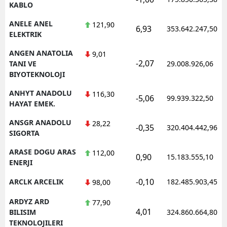
KABLO
ANELE ANEL
121,90
6,93
353.642.247,50
ELEKTRIK
ANGEN ANATOLIA
9,01
-2,07
TANI VE
29.008.926,06
BIYOTEKNOLOJI
ANHYT ANADOLU
116,30
-5,06
99.939.322,50
HAYAT EMEK.
ANSGR ANADOLU
28,22
-0,35
320.404.442,96
SIGORTA
ARASE DOGU ARAS
112,00
0,90
15.183.555,10
ENERJI
-0,10
ARCLK ARCELIK
182.485.903,45
98,00
ARDYZ ARD
77,90
4,01
BILISIM
324.860.664,80
TEKNOLOJILERI