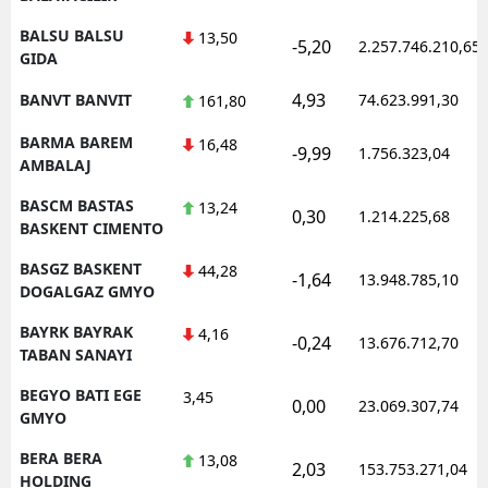
BALSU BALSU
13,50
-5,20
2.257.746.210,65
GIDA
4,93
BANVT BANVIT
74.623.991,30
161,80
BARMA BAREM
16,48
-9,99
1.756.323,04
AMBALAJ
BASCM BASTAS
13,24
0,30
1.214.225,68
BASKENT CIMENTO
BASGZ BASKENT
44,28
-1,64
13.948.785,10
DOGALGAZ GMYO
BAYRK BAYRAK
4,16
-0,24
13.676.712,70
TABAN SANAYI
BEGYO BATI EGE
3,45
0,00
23.069.307,74
GMYO
BERA BERA
13,08
2,03
153.753.271,04
HOLDING