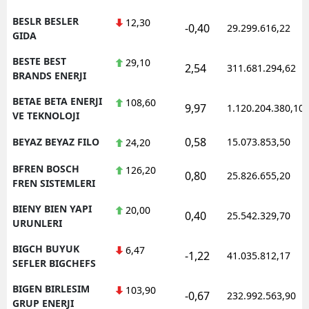
BESLR BESLER
12,30
-0,40
29.299.616,22
GIDA
BESTE BEST
29,10
2,54
311.681.294,62
BRANDS ENERJI
BETAE BETA ENERJI
108,60
9,97
1.120.204.380,10
VE TEKNOLOJI
0,58
BEYAZ BEYAZ FILO
15.073.853,50
24,20
BFREN BOSCH
126,20
0,80
25.826.655,20
FREN SISTEMLERI
BIENY BIEN YAPI
20,00
0,40
25.542.329,70
URUNLERI
BIGCH BUYUK
6,47
-1,22
41.035.812,17
SEFLER BIGCHEFS
BIGEN BIRLESIM
103,90
-0,67
232.992.563,90
GRUP ENERJI