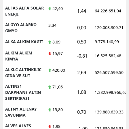
ALFAS ALFA SOLAR
42,40
1,44
64.226.651,94
ENERJI
ALGYO ALARKO
3,34
0,00
120.008.309,71
GMYO
0,50
ALKA ALKIM KAGIT
9.778.140,99
8,09
ALKIM ALKIM
15,97
-0,81
16.525.582,48
KIMYA
ALKLC ALTINKILIC
420,00
2,69
526.507.599,50
GIDA VE SUT
ALTINS1
71,06
1,08
DARPHANE ALTIN
1.382.998.966,67
SERTIFIKASI
ALTNY ALTINAY
15,80
0,70
139.880.639,33
SAVUNMA
ALVES ALVES
1,98
-1,00
175.850.365,38