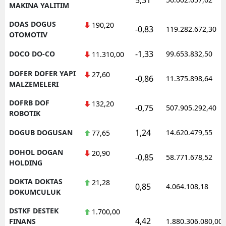
MAKINA YALITIM
DOAS DOGUS
190,20
-0,83
119.282.672,30
OTOMOTIV
-1,33
DOCO DO-CO
99.653.832,50
11.310,00
DOFER DOFER YAPI
27,60
-0,86
11.375.898,64
MALZEMELERI
DOFRB DOF
132,20
-0,75
507.905.292,40
ROBOTIK
1,24
DOGUB DOGUSAN
14.620.479,55
77,65
DOHOL DOGAN
20,90
-0,85
58.771.678,52
HOLDING
DOKTA DOKTAS
21,28
0,85
4.064.108,18
DOKUMCULUK
DSTKF DESTEK
1.700,00
4,42
FINANS
1.880.306.080,00