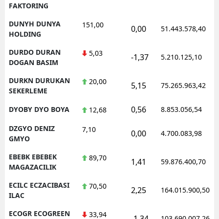
FAKTORING
DUNYH DUNYA
151,00
0,00
51.443.578,40
HOLDING
DURDO DURAN
5,03
-1,37
5.210.125,10
DOGAN BASIM
DURKN DURUKAN
20,00
5,15
75.265.963,42
SEKERLEME
0,56
DYOBY DYO BOYA
8.853.056,54
12,68
DZGYO DENIZ
7,10
0,00
4.700.083,98
GMYO
EBEBK EBEBEK
89,70
1,41
59.876.400,70
MAGAZACILIK
ECILC ECZACIBASI
70,50
2,25
164.015.900,50
ILAC
ECOGR ECOGREEN
33,94
-1,34
103.690.007,26