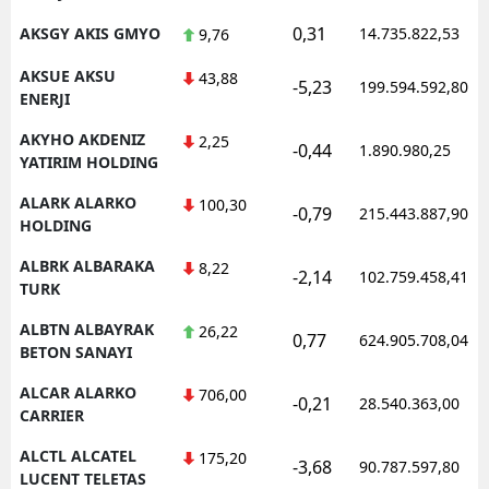
0,31
AKSGY AKIS GMYO
14.735.822,53
9,76
AKSUE AKSU
43,88
-5,23
199.594.592,80
ENERJI
AKYHO AKDENIZ
2,25
-0,44
1.890.980,25
YATIRIM HOLDING
ALARK ALARKO
100,30
-0,79
215.443.887,90
HOLDING
ALBRK ALBARAKA
8,22
-2,14
102.759.458,41
TURK
ALBTN ALBAYRAK
26,22
0,77
624.905.708,04
BETON SANAYI
ALCAR ALARKO
706,00
-0,21
28.540.363,00
CARRIER
ALCTL ALCATEL
175,20
-3,68
90.787.597,80
LUCENT TELETAS