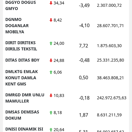
DGGYO DOGUS
34,34
-3,49
2.307.000,72
GMYO
DGNMO
8,42
-4,10
DOGANLAR
28.607.701,71
MOBILYA
DIRIT DIRITEKS
24,00
7,72
1.875.603,30
DIRILIS TEKSTIL
-0,48
DITAS DITAS BDY
25.331.235,80
24,88
DMLKTG EMLAK
6,06
0,50
KONUT DAMLA
38.463.808,21
KENT GMS
DMRGD DMR UNLU
10,83
-0,18
242.972.675,63
MAMULLER
DMSAS DEMISAS
8,18
1,87
8.631.211,59
DOKUM
DNISI DINAMIK ISI
20,64
5,31
56.002.657,62