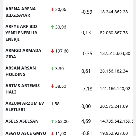
ARENA ARENA
20,06
-0,59
18.244.862,28
BILGISAYAR
ARFYE ARF BIO
30,96
0,13
YENILENEBILIR
82.060.867,78
ENERJI
ARMGD ARMADA
197,60
-0,35
137.515.604,30
GIDA
ARSAN ARSAN
3,30
0,61
28.156.182,34
HOLDING
ARTMS ARTEMIS
38,50
-7,18
141.166.140,02
HALI
ARZUM ARZUM EV
1,58
0,00
20.575.241,69
ALETLERI
4,69
ASELS ASELSAN
14.735.542.159,5
363,00
-0,81
ASGYO ASCE GMYO
19.952.927,60
11,00