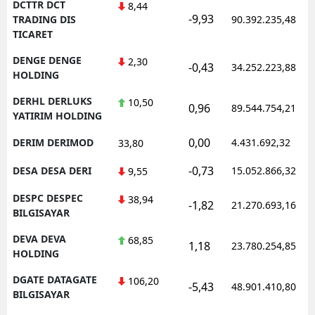
DCTTR DCT
8,44
-9,93
TRADING DIS
90.392.235,48
TICARET
DENGE DENGE
2,30
-0,43
34.252.223,88
HOLDING
DERHL DERLUKS
10,50
0,96
89.544.754,21
YATIRIM HOLDING
0,00
DERIM DERIMOD
4.431.692,32
33,80
-0,73
DESA DESA DERI
15.052.866,32
9,55
DESPC DESPEC
38,94
-1,82
21.270.693,16
BILGISAYAR
DEVA DEVA
68,85
1,18
23.780.254,85
HOLDING
DGATE DATAGATE
106,20
-5,43
48.901.410,80
BILGISAYAR