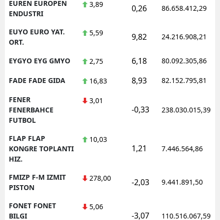
EUREN EUROPEN
3,89
0,26
86.658.412,29
ENDUSTRI
EUYO EURO YAT.
5,59
9,82
24.216.908,21
ORT.
6,18
EYGYO EYG GMYO
80.092.305,86
2,75
8,93
FADE FADE GIDA
82.152.795,81
16,83
FENER
3,01
-0,33
FENERBAHCE
238.030.015,39
FUTBOL
FLAP FLAP
10,03
1,21
KONGRE TOPLANTI
7.446.564,86
HIZ.
FMIZP F-M IZMIT
278,00
-2,03
9.441.891,50
PISTON
FONET FONET
5,06
-3,07
BILGI
110.516.067,59