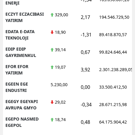
ENERJI
ECZYT ECZACIBASI
329,00
2,17
194.546.729,50
YATIRIM
EDATA E-DATA
18,90
-1,31
89.418.870,57
TEKNOLOJI
EDIP EDIP
39,14
0,67
99.824.646,44
GAYRIMENKUL
EFOR EFOR
19,07
3,92
2.301.238.289,05
YATIRIM
EGEEN EGE
5.230,00
0,00
33.500.412,50
ENDUSTRI
EGEGY EGEYAPI
29,02
-0,34
28.671.215,98
AVRUPA GMYO
EGEPO NASMED
18,74
0,48
64.175.904,42
EGEPOL