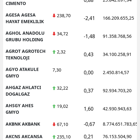
CIMENTO
AGESA AGESA
238,70
-2,41
166.209.655,25
HAYAT EMEKLILIK
AGHOL ANADOLU
34,72
-1,48
91.358.768,56
GRUBU HOLDING
AGROT AGROTECH
2,32
0,43
34.100.258,91
TEKNOLOJI
AGYO ATAKULE
7,30
0,00
2.450.814,57
GMYO
AHGAZ AHLATCI
32,22
0,37
92.934.703,20
DOGALGAZ
AHSGY AHES
19,02
1,60
42.930.943,63
GMYO
-0,67
AKBNK AKBANK
8.774.651.783,65
67,10
0,21
AKCNS AKCANSA
76.153.504,90
235,10