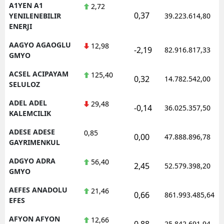
A1YEN A1
2,72
0,37
YENILENEBILIR
39.223.614,80
ENERJI
AAGYO AGAOGLU
12,98
-2,19
82.916.817,33
GMYO
ACSEL ACIPAYAM
125,40
0,32
14.782.542,00
SELULOZ
ADEL ADEL
29,48
-0,14
36.025.357,50
KALEMCILIK
ADESE ADESE
0,85
0,00
47.888.896,78
GAYRIMENKUL
ADGYO ADRA
56,40
2,45
52.579.398,20
GMYO
AEFES ANADOLU
21,46
0,66
861.993.485,64
EFES
AFYON AFYON
12,66
0,88
25.842.691,94