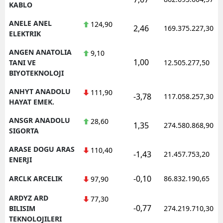
KABLO
ANELE ANEL
124,90
2,46
169.375.227,30
ELEKTRIK
ANGEN ANATOLIA
9,10
1,00
TANI VE
12.505.277,50
BIYOTEKNOLOJI
ANHYT ANADOLU
111,90
-3,78
117.058.257,30
HAYAT EMEK.
ANSGR ANADOLU
28,60
1,35
274.580.868,90
SIGORTA
ARASE DOGU ARAS
110,40
-1,43
21.457.753,20
ENERJI
-0,10
ARCLK ARCELIK
86.832.190,65
97,90
ARDYZ ARD
77,30
-0,77
BILISIM
274.219.710,30
TEKNOLOJILERI