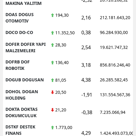
MAKINA YALITIM
DOAS DOGUS
194,30
2,16
212.181.643,20
OTOMOTIV
0,38
DOCO DO-CO
96.284.930,00
11.352,50
DOFER DOFER YAPI
28,30
2,54
19.621.747,32
MALZEMELERI
DOFRB DOF
136,40
3,18
856.816.246,40
ROBOTIK
4,38
DOGUB DOGUSAN
26.285.582,45
81,05
DOHOL DOGAN
20,50
-1,91
131.554.567,36
HOLDING
DOKTA DOKTAS
21,20
-0,38
7.235.066,94
DOKUMCULUK
DSTKF DESTEK
1.773,00
4,29
FINANS
1.424.493.073,00