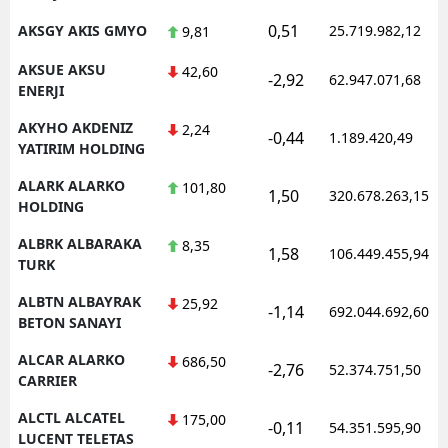
0,51
AKSGY AKIS GMYO
25.719.982,12
9,81
AKSUE AKSU
42,60
-2,92
62.947.071,68
ENERJI
AKYHO AKDENIZ
2,24
-0,44
1.189.420,49
YATIRIM HOLDING
ALARK ALARKO
101,80
1,50
320.678.263,15
HOLDING
ALBRK ALBARAKA
8,35
1,58
106.449.455,94
TURK
ALBTN ALBAYRAK
25,92
-1,14
692.044.692,60
BETON SANAYI
ALCAR ALARKO
686,50
-2,76
52.374.751,50
CARRIER
ALCTL ALCATEL
175,00
-0,11
54.351.595,90
LUCENT TELETAS