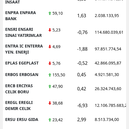
INSAAT
ENPRA ENPARA
59,10
1,63
2.038.133,95
BANK
ENSRI ENSARI
5,23
-0,76
114.680.039,61
SINAI YATIRIMLAR
ENTRA IC ENTERRA
4,69
-1,88
97.851.774,54
YEN. ENERJI
-0,52
EPLAS EGEPLAST
42.866.095,87
5,76
0,45
ERBOS ERBOSAN
4.921.581,30
155,50
ERCB ERCIYAS
47,90
0,42
26.324.743,60
CELIK BORU
EREGL EREGLI
38,68
-6,93
12.106.785.683,2
DEMIR CELIK
2,99
ERSU ERSU GIDA
8.513.734,00
23,42