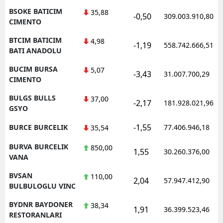
BSOKE BATICIM
35,88
-0,50
309.003.910,80
CIMENTO
BTCIM BATICIM
4,98
-1,19
558.742.666,51
BATI ANADOLU
BUCIM BURSA
5,07
-3,43
31.007.700,29
CIMENTO
BULGS BULLS
37,00
-2,17
181.928.021,96
GSYO
-1,55
BURCE BURCELIK
77.406.946,18
35,54
BURVA BURCELIK
850,00
1,55
30.260.376,00
VANA
BVSAN
110,00
2,04
57.947.412,90
BULBULOGLU VINC
BYDNR BAYDONER
38,34
1,91
36.399.523,46
RESTORANLARI