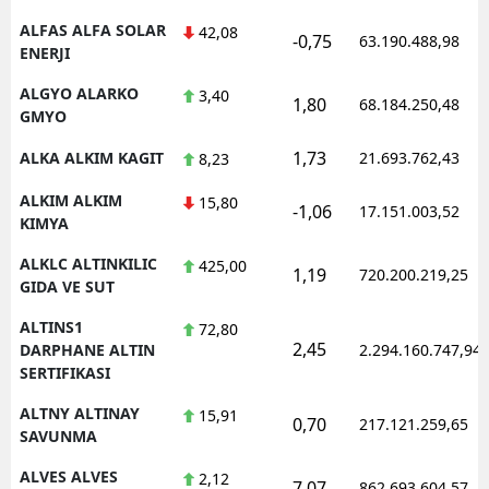
ALFAS ALFA SOLAR
42,08
-0,75
63.190.488,98
ENERJI
ALGYO ALARKO
3,40
1,80
68.184.250,48
GMYO
1,73
ALKA ALKIM KAGIT
21.693.762,43
8,23
ALKIM ALKIM
15,80
-1,06
17.151.003,52
KIMYA
ALKLC ALTINKILIC
425,00
1,19
720.200.219,25
GIDA VE SUT
ALTINS1
72,80
2,45
DARPHANE ALTIN
2.294.160.747,94
SERTIFIKASI
ALTNY ALTINAY
15,91
0,70
217.121.259,65
SAVUNMA
ALVES ALVES
2,12
7,07
862.693.604,57