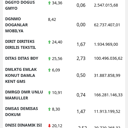
DGGYO DOGUS
34,36
0,06
2.547.015,68
GMYO
DGNMO
8,42
0,00
DOGANLAR
62.737.407,01
MOBILYA
DIRIT DIRITEKS
24,40
1,67
1.934.969,00
DIRILIS TEKSTIL
2,73
DITAS DITAS BDY
100.496.036,62
25,56
DMLKTG EMLAK
6,09
0,50
KONUT DAMLA
31.887.858,99
KENT GMS
DMRGD DMR UNLU
10,91
0,74
166.281.146,33
MAMULLER
DMSAS DEMISAS
8,30
1,47
11.913.199,52
DOKUM
DNISI DINAMIK ISI
20,12
-2,52
20.720.268,32