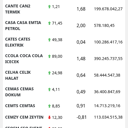
CANTE CAN2
1,21
1,68
199.678.042,27
TERMIK
CASA CASA EMTIA
71,45
2,00
578.180,45
PETROL
CATES CATES
49,38
0,04
100.286.417,16
ELEKTRIK
CCOLA COCA COLA
89,00
1,48
390.245.737,55
ICECEK
CELHA CELIK
24,98
0,64
58.444.547,38
HALAT
CEMAS CEMAS
4,11
0,49
36.400.847,69
DOKUM
0,91
CEMTS CEMTAS
14.713.219,16
8,85
-0,81
CEMZY CEM ZEYTIN
113.034.515,38
12,30