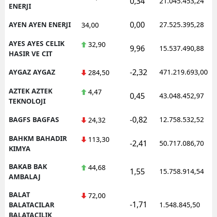
0,34
21.045.453,24
ENERJI
0,00
AYEN AYEN ENERJI
27.525.395,28
34,00
AYES AYES CELIK
32,90
9,96
15.537.490,88
HASIR VE CIT
-2,32
AYGAZ AYGAZ
471.219.693,00
284,50
AZTEK AZTEK
4,47
0,45
43.048.452,97
TEKNOLOJI
-0,82
BAGFS BAGFAS
12.758.532,52
24,32
BAHKM BAHADIR
113,30
-2,41
50.717.086,70
KIMYA
BAKAB BAK
44,68
1,55
15.758.914,54
AMBALAJ
BALAT
72,00
-1,71
BALATACILAR
1.548.845,50
BALATACILIK