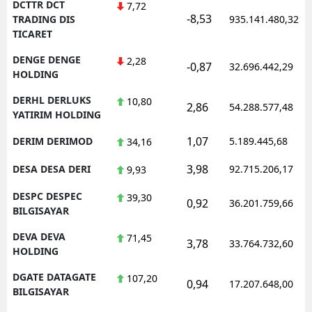
DCTTR DCT
7,72
-8,53
TRADING DIS
935.141.480,32
TICARET
DENGE DENGE
2,28
-0,87
32.696.442,29
HOLDING
DERHL DERLUKS
10,80
2,86
54.288.577,48
YATIRIM HOLDING
1,07
DERIM DERIMOD
5.189.445,68
34,16
3,98
DESA DESA DERI
92.715.206,17
9,93
DESPC DESPEC
39,30
0,92
36.201.759,66
BILGISAYAR
DEVA DEVA
71,45
3,78
33.764.732,60
HOLDING
DGATE DATAGATE
107,20
0,94
17.207.648,00
BILGISAYAR