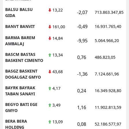
BALSU BALSU
13,22
-2,07
713.863.347,85
GIDA
-0,49
BANVT BANVIT
16.931.765,40
161,00
BARMA BAREM
14,84
-9,95
5.064.966,20
AMBALAJ
BASCM BASTAS
13,34
0,76
486.823,05
BASKENT CIMENTO
BASGZ BASKENT
43,68
-1,36
7.124.661,96
DOGALGAZ GMYO
BAYRK BAYRAK
4,17
0,24
16.349.928,80
TABAN SANAYI
BEGYO BATI EGE
3,49
1,16
11.902.813,59
GMYO
BERA BERA
13,09
0,08
52.186.577,97
HOLDING