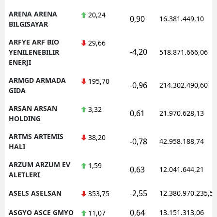
ARENA ARENA
20,24
0,90
16.381.449,10
BILGISAYAR
ARFYE ARF BIO
29,66
-4,20
YENILENEBILIR
518.871.666,06
ENERJI
ARMGD ARMADA
195,70
-0,96
214.302.490,60
GIDA
ARSAN ARSAN
3,32
0,61
21.970.628,13
HOLDING
ARTMS ARTEMIS
38,20
-0,78
42.958.188,74
HALI
ARZUM ARZUM EV
1,59
0,63
12.041.644,21
ALETLERI
-2,55
ASELS ASELSAN
12.380.970.235,5
353,75
0,64
ASGYO ASCE GMYO
13.151.313,06
11,07