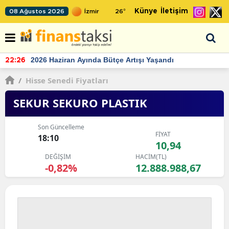
Künye
İletişim
08 Ağustos 2026
26
°
TCMB'nin rezervlerinde artan momentum devam ediyor
22:24
/
Hisse Senedi Fiyatları
SEKUR SEKURO PLASTIK
Son Güncelleme
FİYAT
18:10
10,94
DEĞİŞİM
HACİM(TL)
-0,82%
12.888.988,67