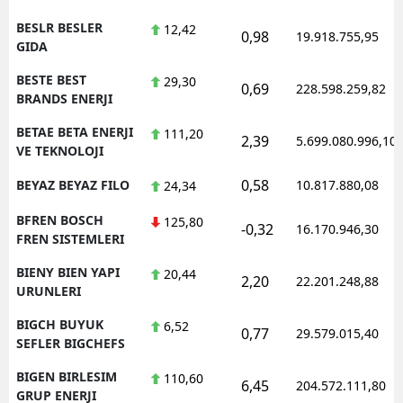
BESLR BESLER
12,42
0,98
19.918.755,95
GIDA
BESTE BEST
29,30
0,69
228.598.259,82
BRANDS ENERJI
BETAE BETA ENERJI
111,20
2,39
5.699.080.996,10
VE TEKNOLOJI
0,58
BEYAZ BEYAZ FILO
10.817.880,08
24,34
BFREN BOSCH
125,80
-0,32
16.170.946,30
FREN SISTEMLERI
BIENY BIEN YAPI
20,44
2,20
22.201.248,88
URUNLERI
BIGCH BUYUK
6,52
0,77
29.579.015,40
SEFLER BIGCHEFS
BIGEN BIRLESIM
110,60
6,45
204.572.111,80
GRUP ENERJI