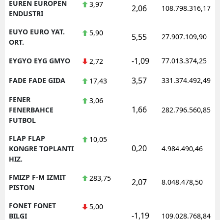
EUREN EUROPEN
3,97
2,06
108.798.316,17
ENDUSTRI
EUYO EURO YAT.
5,90
5,55
27.907.109,90
ORT.
-1,09
EYGYO EYG GMYO
77.013.374,25
2,72
3,57
FADE FADE GIDA
331.374.492,49
17,43
FENER
3,06
1,66
FENERBAHCE
282.796.560,85
FUTBOL
FLAP FLAP
10,05
0,20
KONGRE TOPLANTI
4.984.490,46
HIZ.
FMIZP F-M IZMIT
283,75
2,07
8.048.478,50
PISTON
FONET FONET
5,00
-1,19
BILGI
109.028.768,84