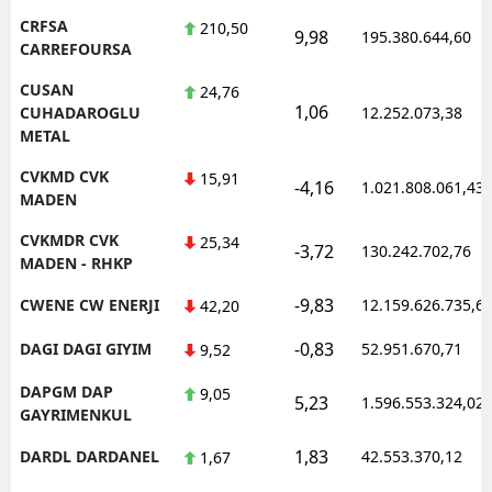
CRFSA
210,50
9,98
195.380.644,60
CARREFOURSA
CUSAN
24,76
1,06
CUHADAROGLU
12.252.073,38
METAL
CVKMD CVK
15,91
-4,16
1.021.808.061,43
MADEN
CVKMDR CVK
25,34
-3,72
130.242.702,76
MADEN - RHKP
-9,83
CWENE CW ENERJI
12.159.626.735,6
42,20
-0,83
DAGI DAGI GIYIM
52.951.670,71
9,52
DAPGM DAP
9,05
5,23
1.596.553.324,02
GAYRIMENKUL
1,83
DARDL DARDANEL
42.553.370,12
1,67