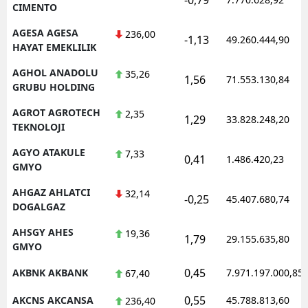
CIMENTO
AGESA AGESA
236,00
-1,13
49.260.444,90
HAYAT EMEKLILIK
AGHOL ANADOLU
35,26
1,56
71.553.130,84
GRUBU HOLDING
AGROT AGROTECH
2,35
1,29
33.828.248,20
TEKNOLOJI
AGYO ATAKULE
7,33
0,41
1.486.420,23
GMYO
AHGAZ AHLATCI
32,14
-0,25
45.407.680,74
DOGALGAZ
AHSGY AHES
19,36
1,79
29.155.635,80
GMYO
0,45
AKBNK AKBANK
7.971.197.000,85
67,40
0,55
AKCNS AKCANSA
45.788.813,60
236,40