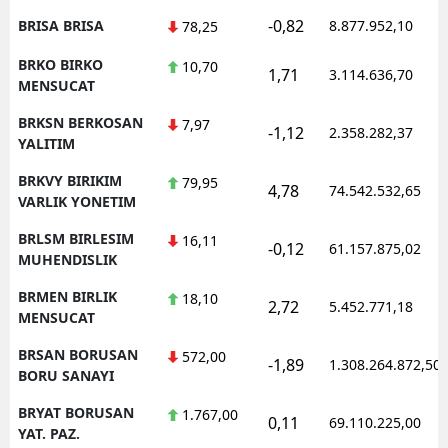
-0,82
BRISA BRISA
8.877.952,10
78,25
BRKO BIRKO
10,70
1,71
3.114.636,70
MENSUCAT
BRKSN BERKOSAN
7,97
-1,12
2.358.282,37
YALITIM
BRKVY BIRIKIM
79,95
4,78
74.542.532,65
VARLIK YONETIM
BRLSM BIRLESIM
16,11
-0,12
61.157.875,02
MUHENDISLIK
BRMEN BIRLIK
18,10
2,72
5.452.771,18
MENSUCAT
BRSAN BORUSAN
572,00
-1,89
1.308.264.872,50
BORU SANAYI
BRYAT BORUSAN
1.767,00
0,11
69.110.225,00
YAT. PAZ.