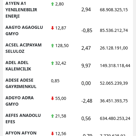
A1YEN A1
2,80
2,94
YENILENEBILIR
68.908.325,15
ENERJI
AAGYO AGAOGLU
12,87
-0,85
85.536.212,74
GMYO
ACSEL ACIPAYAM
128,50
2,47
26.128.191,00
SELULOZ
ADEL ADEL
32,42
9,97
149.318.118,44
KALEMCILIK
ADESE ADESE
0,85
0,00
52.065.239,39
GAYRIMENKUL
ADGYO ADRA
55,00
-2,48
36.451.393,75
GMYO
AEFES ANADOLU
21,58
0,56
634.480.253,24
EFES
AFYON AFYON
12,56
-0,79
7.770.628,92