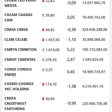
CEOEM CEO EVENT
22,82
-0,09
13.057.682,76
MEDYA
CGCAM CAGDAS
39,80
0,05
70.456.162,06
CAM
-0,36
CIMSA CIMSA
329.636.288,88
44,82
-1,10
CLEBI CELEBI
35.898.068,00
1.437,00
5,22
CMBTN CIMBETON
185.153.083,00
1.614,00
2,47
CMENT CIMENTAS
1.045.824,50
279,50
CONSE CONSUS
2,25
0,45
18.969.734,97
ENERJI
COSMO COSMOS
114,70
-1,38
4.216.401,10
YAT. HOLDING
CRDFA
30,64
-9,99
CREDITWEST
220.906.756,38
FAKTORING