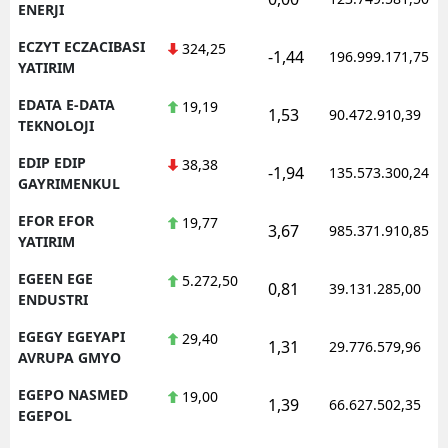
ENERJI
ECZYT ECZACIBASI
324,25
-1,44
196.999.171,75
YATIRIM
EDATA E-DATA
19,19
1,53
90.472.910,39
TEKNOLOJI
EDIP EDIP
38,38
-1,94
135.573.300,24
GAYRIMENKUL
EFOR EFOR
19,77
3,67
985.371.910,85
YATIRIM
EGEEN EGE
5.272,50
0,81
39.131.285,00
ENDUSTRI
EGEGY EGEYAPI
29,40
1,31
29.776.579,96
AVRUPA GMYO
EGEPO NASMED
19,00
1,39
66.627.502,35
EGEPOL