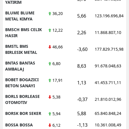
YATIRIM
BLUME BLUME
36,20
5,66
123.196.696,84
METAL KIMYA
BMSCH BMS CELIK
12,22
2,26
11.868.807,10
HASIR
BMSTL BMS
46,66
-3,60
177.829.715,98
BIRLESIK METAL
BNTAS BANTAS
6,80
8,63
91.678.048,63
AMBALAJ
BOBET BOGAZICI
17,91
1,13
41.453.711,11
BETON SANAYI
BORLS BORLEASE
5,38
-0,37
21.810.012,96
OTOMOTIV
5,88
BORSK BOR SEKER
65.840.848,24
5,94
-1,13
BOSSA BOSSA
10.361.008,49
6,12