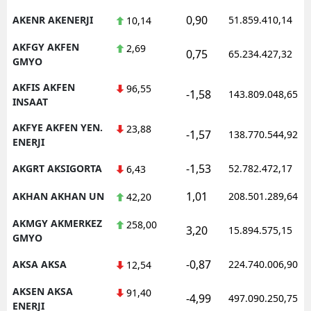
0,90
AKENR AKENERJI
51.859.410,14
10,14
AKFGY AKFEN
2,69
0,75
65.234.427,32
GMYO
AKFIS AKFEN
96,55
-1,58
143.809.048,65
INSAAT
AKFYE AKFEN YEN.
23,88
-1,57
138.770.544,92
ENERJI
-1,53
AKGRT AKSIGORTA
52.782.472,17
6,43
1,01
AKHAN AKHAN UN
208.501.289,64
42,20
AKMGY AKMERKEZ
258,00
3,20
15.894.575,15
GMYO
-0,87
AKSA AKSA
224.740.006,90
12,54
AKSEN AKSA
91,40
-4,99
497.090.250,75
ENERJI