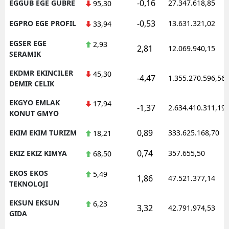
-0,16
EGGUB EGE GUBRE
27.347.618,85
95,30
-0,53
EGPRO EGE PROFIL
13.631.321,02
33,94
EGSER EGE
2,93
2,81
12.069.940,15
SERAMIK
EKDMR EKINCILER
45,30
-4,47
1.355.270.596,56
DEMIR CELIK
EKGYO EMLAK
17,94
-1,37
2.634.410.311,19
KONUT GMYO
0,89
EKIM EKIM TURIZM
333.625.168,70
18,21
0,74
EKIZ EKIZ KIMYA
357.655,50
68,50
EKOS EKOS
5,49
1,86
47.521.377,14
TEKNOLOJI
EKSUN EKSUN
6,23
3,32
42.791.974,53
GIDA