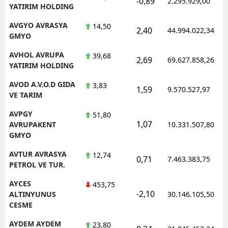
-0,89
2.295.929,00
YATIRIM HOLDING
AVGYO AVRASYA
14,50
2,40
44.994.022,34
GMYO
AVHOL AVRUPA
39,68
2,69
69.627.858,26
YATIRIM HOLDING
AVOD A.V.O.D GIDA
3,83
1,59
9.570.527,97
VE TARIM
AVPGY
51,80
1,07
AVRUPAKENT
10.331.507,80
GMYO
AVTUR AVRASYA
12,74
0,71
7.463.383,75
PETROL VE TUR.
AYCES
453,75
-2,10
ALTINYUNUS
30.146.105,50
CESME
AYDEM AYDEM
23,80