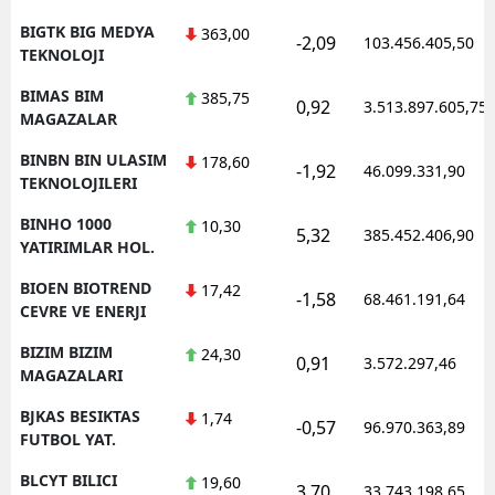
BIGTK BIG MEDYA
363,00
-2,09
103.456.405,50
TEKNOLOJI
BIMAS BIM
385,75
0,92
3.513.897.605,75
MAGAZALAR
BINBN BIN ULASIM
178,60
-1,92
46.099.331,90
TEKNOLOJILERI
BINHO 1000
10,30
5,32
385.452.406,90
YATIRIMLAR HOL.
BIOEN BIOTREND
17,42
-1,58
68.461.191,64
CEVRE VE ENERJI
BIZIM BIZIM
24,30
0,91
3.572.297,46
MAGAZALARI
BJKAS BESIKTAS
1,74
-0,57
96.970.363,89
FUTBOL YAT.
BLCYT BILICI
19,60
3,70
33.743.198,65