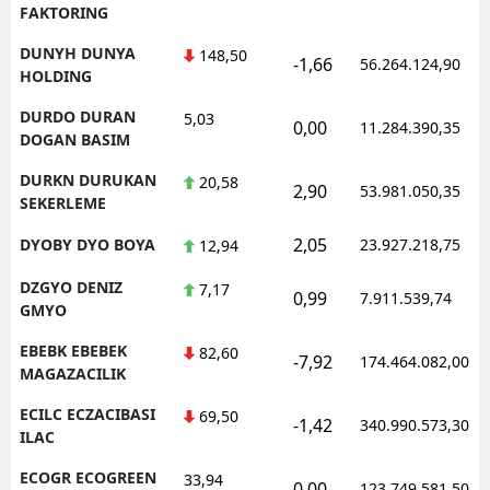
FAKTORING
DUNYH DUNYA
148,50
-1,66
56.264.124,90
HOLDING
DURDO DURAN
5,03
0,00
11.284.390,35
DOGAN BASIM
DURKN DURUKAN
20,58
2,90
53.981.050,35
SEKERLEME
2,05
DYOBY DYO BOYA
23.927.218,75
12,94
DZGYO DENIZ
7,17
0,99
7.911.539,74
GMYO
EBEBK EBEBEK
82,60
-7,92
174.464.082,00
MAGAZACILIK
ECILC ECZACIBASI
69,50
-1,42
340.990.573,30
ILAC
ECOGR ECOGREEN
33,94
0,00
123.749.581,50