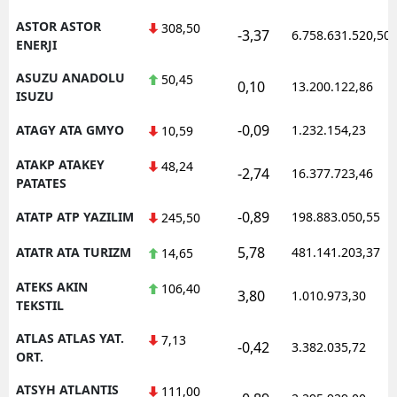
ASTOR ASTOR
308,50
-3,37
6.758.631.520,50
ENERJI
ASUZU ANADOLU
50,45
0,10
13.200.122,86
ISUZU
-0,09
ATAGY ATA GMYO
1.232.154,23
10,59
ATAKP ATAKEY
48,24
-2,74
16.377.723,46
PATATES
-0,89
ATATP ATP YAZILIM
198.883.050,55
245,50
5,78
ATATR ATA TURIZM
481.141.203,37
14,65
ATEKS AKIN
106,40
3,80
1.010.973,30
TEKSTIL
ATLAS ATLAS YAT.
7,13
-0,42
3.382.035,72
ORT.
ATSYH ATLANTIS
111,00