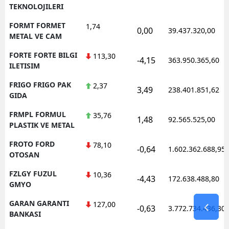
TEKNOLOJILERI
FORMT FORMET
1,74
0,00
39.437.320,00
METAL VE CAM
FORTE FORTE BILGI
113,30
-4,15
363.950.365,60
ILETISIM
FRIGO FRIGO PAK
2,37
3,49
238.401.851,62
GIDA
FRMPL FORMUL
35,76
1,48
92.565.525,00
PLASTIK VE METAL
FROTO FORD
78,10
-0,64
1.602.362.688,95
OTOSAN
FZLGY FUZUL
10,36
-4,43
172.638.488,80
GMYO
GARAN GARANTI
127,00
-0,63
3.772.734.436,30
BANKASI