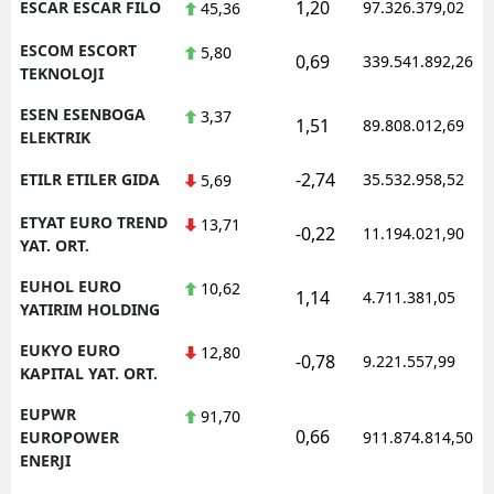
1,20
ESCAR ESCAR FILO
97.326.379,02
45,36
ESCOM ESCORT
5,80
0,69
339.541.892,26
TEKNOLOJI
ESEN ESENBOGA
3,37
1,51
89.808.012,69
ELEKTRIK
-2,74
ETILR ETILER GIDA
35.532.958,52
5,69
ETYAT EURO TREND
13,71
-0,22
11.194.021,90
YAT. ORT.
EUHOL EURO
10,62
1,14
4.711.381,05
YATIRIM HOLDING
EUKYO EURO
12,80
-0,78
9.221.557,99
KAPITAL YAT. ORT.
EUPWR
91,70
0,66
EUROPOWER
911.874.814,50
ENERJI