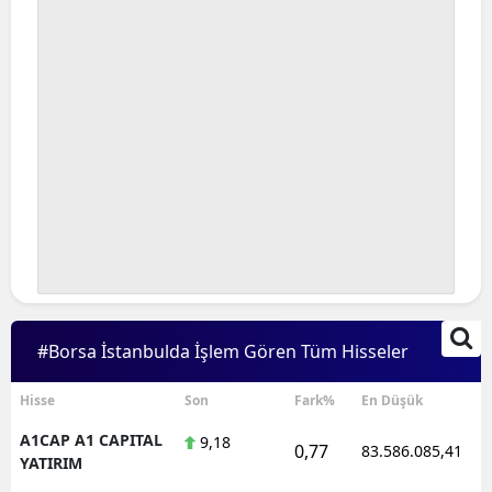
#Borsa İstanbulda İşlem Gören Tüm Hisseler
Hisse
Son
Fark%
En Düşük
A1CAP A1 CAPITAL
9,18
0,77
83.586.085,41
YATIRIM