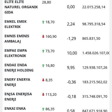
ELITE ELITE
28,80
0,00
NATUREL ORGANIK
22.015.258,14
GIDA
EMKEL EMEK
18,70
2,24
98.795.318,54
ELEKTRIK
EMNIS EMINIS
160,90
-1,29
865.831,50
AMBALAJ
EMPAE EMPA
73,70
10,00
1.458.026.107,00
ELEKTRONIK
ENDAE ENDA
16,80
9,95
129.938.107,26
ENERJI HOLDING
ENERY ENERYA
8,35
-0,36
183.215.562,02
ENERJI
ENJSA ENERJISA
113,20
-0,18
315.748.091,70
ENERJI
ENKAI ENKA
86,35
0,58
847.671.918,90