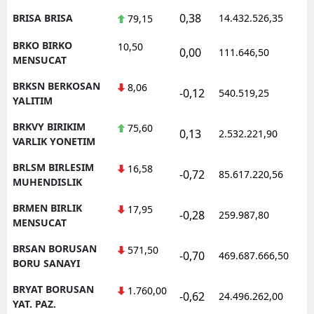
0,38
BRISA BRISA
14.432.526,35
1
79,15
BRKO BIRKO
10,50
0,00
111.646,50
0
MENSUCAT
BRKSN BERKOSAN
8,06
-0,12
540.519,25
1
YALITIM
BRKVY BIRIKIM
75,60
0,13
2.532.221,90
1
VARLIK YONETIM
BRLSM BIRLESIM
16,58
-0,72
85.617.220,56
1
MUHENDISLIK
BRMEN BIRLIK
17,95
-0,28
259.987,80
0
MENSUCAT
BRSAN BORUSAN
571,50
-0,70
469.687.666,50
1
BORU SANAYI
BRYAT BORUSAN
1.760,00
-0,62
24.496.262,00
1
YAT. PAZ.