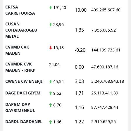
CRFSA
191,40
10,00
409.265.607,60
1
CARREFOURSA
CUSAN
23,96
1,35
1
CUHADAROGLU
7.956.085,92
METAL
CVKMD CVK
15,18
-0,20
144.199.733,61
1
MADEN
CVKMDR CVK
24,06
0,00
47.690.187,16
1
MADEN - RHKP
3,03
CWENE CW ENERJI
3.240.708.843,18
1
45,54
1,71
DAGI DAGI GIYIM
26.113.411,89
1
9,52
DAPGM DAP
8,70
1,16
87.747.428,44
1
GAYRIMENKUL
1,22
DARDL DARDANEL
5.919.659,55
1
1,66