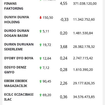
4,55
1
FINANS
371.038.120,00
FAKTORING
DUNYH DUNYA
150,50
-0,33
11.342.752,60
1
HOLDING
DURDO DURAN
5,11
0,20
1.481.530,84
1
DOGAN BASIM
DURKN DURUKAN
19,72
3,68
28.382.178,32
1
SEKERLEME
0,24
DYOBY DYO BOYA
2.747.115,42
1
12,64
DZGYO DENIZ
7,12
0,28
1.610.390,20
1
GMYO
EBEBK EBEBEK
90,45
2,26
29.177.826,35
1
MAGAZACILIK
ECILC ECZACIBASI
69,20
0,36
34.576.473,85
1
ILAC