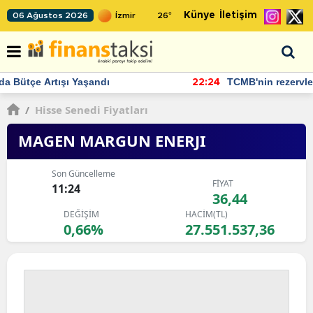
Künye
İletişim
06 Ağustos 2026
26
°
TCMB'nin rezervlerinde artan momentum devam ediyor
22:24
/
Hisse Senedi Fiyatları
MAGEN MARGUN ENERJI
Son Güncelleme
FİYAT
11:24
36,44
DEĞİŞİM
HACİM(TL)
0,66%
27.551.537,36