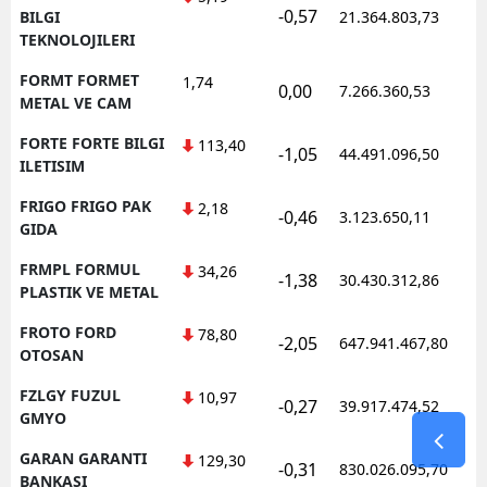
-0,57
1
BILGI
21.364.803,73
TEKNOLOJILERI
FORMT FORMET
1,74
0,00
7.266.360,53
1
METAL VE CAM
FORTE FORTE BILGI
113,40
-1,05
44.491.096,50
1
ILETISIM
FRIGO FRIGO PAK
2,18
-0,46
3.123.650,11
1
GIDA
FRMPL FORMUL
34,26
-1,38
30.430.312,86
1
PLASTIK VE METAL
FROTO FORD
78,80
-2,05
647.941.467,80
1
OTOSAN
FZLGY FUZUL
10,97
-0,27
39.917.474,52
1
GMYO
GARAN GARANTI
129,30
-0,31
830.026.095,70
1
BANKASI