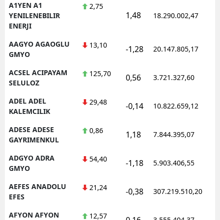
A1YEN A1
2,75
1,48
1
YENILENEBILIR
18.290.002,47
ENERJI
AAGYO AGAOGLU
13,10
-1,28
20.147.805,17
1
GMYO
ACSEL ACIPAYAM
125,70
0,56
3.721.327,60
1
SELULOZ
ADEL ADEL
29,48
-0,14
10.822.659,12
1
KALEMCILIK
ADESE ADESE
0,86
1,18
7.844.395,07
1
GAYRIMENKUL
ADGYO ADRA
54,40
-1,18
5.903.406,55
1
GMYO
AEFES ANADOLU
21,24
-0,38
307.219.510,20
1
EFES
AFYON AFYON
12,57
0,16
3.555.404,37
1