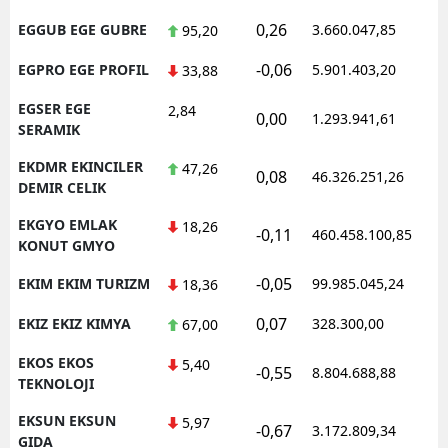
0,26
EGGUB EGE GUBRE
3.660.047,85
1
95,20
-0,06
EGPRO EGE PROFIL
5.901.403,20
1
33,88
EGSER EGE
2,84
0,00
1.293.941,61
1
SERAMIK
EKDMR EKINCILER
47,26
0,08
46.326.251,26
1
DEMIR CELIK
EKGYO EMLAK
18,26
-0,11
460.458.100,85
1
KONUT GMYO
-0,05
EKIM EKIM TURIZM
99.985.045,24
1
18,36
0,07
EKIZ EKIZ KIMYA
328.300,00
0
67,00
EKOS EKOS
5,40
-0,55
8.804.688,88
1
TEKNOLOJI
EKSUN EKSUN
5,97
-0,67
3.172.809,34
1
GIDA