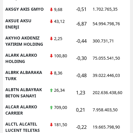
-0,51
AKSGY AKIS GMYO
1.702.765,35
1
9,68
AKSUE AKSU
43,12
-6,87
54.994.798,76
1
ENERJI
AKYHO AKDENIZ
2,25
-0,44
300.731,71
1
YATIRIM HOLDING
ALARK ALARKO
100,80
-0,30
75.055.541,50
1
HOLDING
ALBRK ALBARAKA
8,36
-0,48
39.022.446,03
1
TURK
ALBTN ALBAYRAK
26,34
1,23
202.636.438,60
1
BETON SANAYI
ALCAR ALARKO
709,00
0,21
7.958.403,50
1
CARRIER
ALCTL ALCATEL
181,50
-0,22
19.665.798,90
1
LUCENT TELETAS