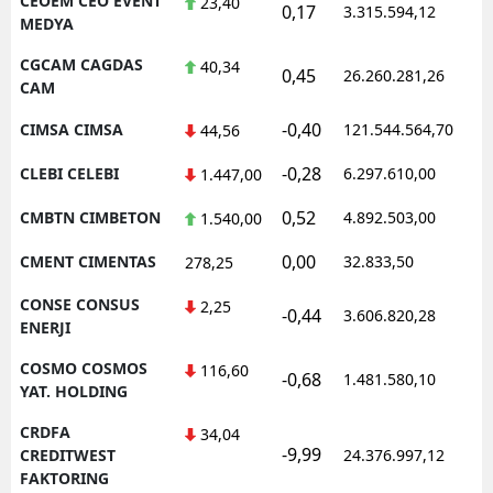
CEOEM CEO EVENT
23,40
0,17
3.315.594,12
1
MEDYA
CGCAM CAGDAS
40,34
0,45
26.260.281,26
1
CAM
-0,40
CIMSA CIMSA
121.544.564,70
1
44,56
-0,28
CLEBI CELEBI
6.297.610,00
1
1.447,00
0,52
CMBTN CIMBETON
4.892.503,00
1
1.540,00
0,00
CMENT CIMENTAS
32.833,50
0
278,25
CONSE CONSUS
2,25
-0,44
3.606.820,28
1
ENERJI
COSMO COSMOS
116,60
-0,68
1.481.580,10
1
YAT. HOLDING
CRDFA
34,04
-9,99
1
CREDITWEST
24.376.997,12
FAKTORING