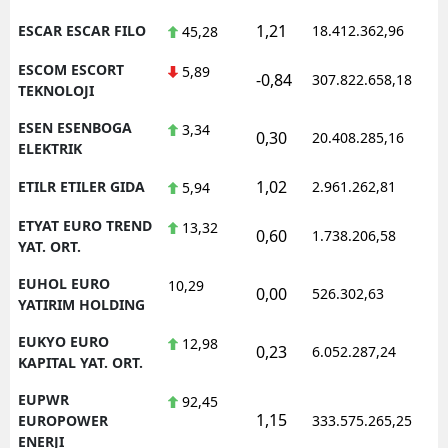
1,21
ESCAR ESCAR FILO
18.412.362,96
1
45,28
ESCOM ESCORT
5,89
-0,84
307.822.658,18
1
TEKNOLOJI
ESEN ESENBOGA
3,34
0,30
20.408.285,16
1
ELEKTRIK
1,02
ETILR ETILER GIDA
2.961.262,81
1
5,94
ETYAT EURO TREND
13,32
0,60
1.738.206,58
1
YAT. ORT.
EUHOL EURO
10,29
0,00
526.302,63
0
YATIRIM HOLDING
EUKYO EURO
12,98
0,23
6.052.287,24
1
KAPITAL YAT. ORT.
EUPWR
92,45
1,15
1
EUROPOWER
333.575.265,25
ENERJI