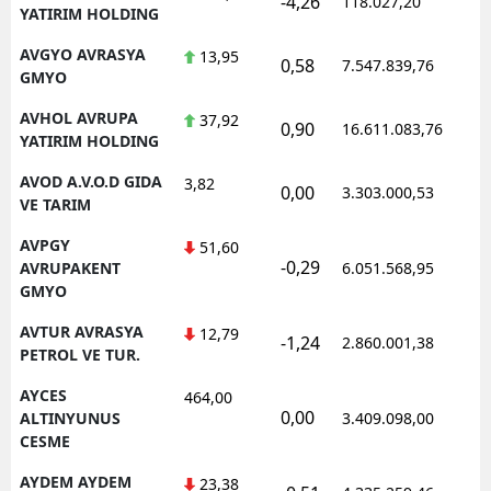
-4,26
118.027,20
0
YATIRIM HOLDING
AVGYO AVRASYA
13,95
0,58
7.547.839,76
1
GMYO
AVHOL AVRUPA
37,92
0,90
16.611.083,76
1
YATIRIM HOLDING
AVOD A.V.O.D GIDA
3,82
0,00
3.303.000,53
1
VE TARIM
AVPGY
51,60
-0,29
1
AVRUPAKENT
6.051.568,95
GMYO
AVTUR AVRASYA
12,79
-1,24
2.860.001,38
1
PETROL VE TUR.
AYCES
464,00
0,00
1
ALTINYUNUS
3.409.098,00
CESME
AYDEM AYDEM
23,38