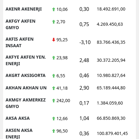
0,30
AKENR AKENERJI
18.492.691,00
1
10,06
AKFGY AKFEN
2,70
0,75
4.269.450,63
1
GMYO
AKFIS AKFEN
95,25
-3,10
83.766.436,35
1
INSAAT
AKFYE AKFEN YEN.
23,98
2,48
30.372.205,94
1
ENERJI
0,46
AKGRT AKSIGORTA
10.980.827,64
1
6,55
2,90
AKHAN AKHAN UN
65.189.444,80
1
41,18
AKMGY AKMERKEZ
242,00
0,17
1.384.059,60
1
GMYO
1,04
AKSA AKSA
66.850.869,30
1
12,66
AKSEN AKSA
96,50
0,36
100.879.401,45
1
ENERJI