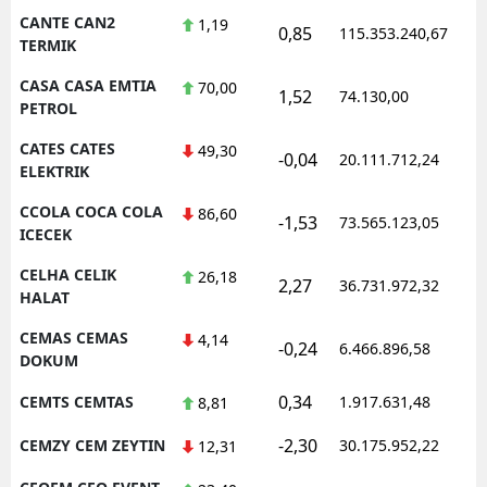
CANTE CAN2
1,19
0,85
115.353.240,67
1
TERMIK
CASA CASA EMTIA
70,00
1,52
74.130,00
0
PETROL
CATES CATES
49,30
-0,04
20.111.712,24
1
ELEKTRIK
CCOLA COCA COLA
86,60
-1,53
73.565.123,05
1
ICECEK
CELHA CELIK
26,18
2,27
36.731.972,32
1
HALAT
CEMAS CEMAS
4,14
-0,24
6.466.896,58
1
DOKUM
0,34
CEMTS CEMTAS
1.917.631,48
1
8,81
-2,30
CEMZY CEM ZEYTIN
30.175.952,22
1
12,31