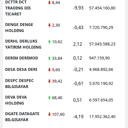
DCTTR DCT
8,44
-9,93
1
TRADING DIS
57.454.160,80
TICARET
DENGE DENGE
2,30
-0,43
7.720.790,29
1
HOLDING
DERHL DERLUKS
10,62
2,12
57.043.588,23
1
YATIRIM HOLDING
0,12
DERIM DERIMOD
947.159,90
1
33,84
-0,21
DESA DESA DERI
4.968.892,66
1
9,60
DESPC DESPEC
39,42
-0,61
5.670.190,92
1
BILGISAYAR
DEVA DEVA
68,40
0,51
6.597.654,05
1
HOLDING
DGATE DATAGATE
107,60
-4,19
17.952.362,40
1
BILGISAYAR