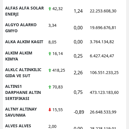
ALFAS ALFA SOLAR
42,32
1,24
22.253.608,30
1
ENERJI
ALGYO ALARKO
3,34
0,00
19.696.676,81
1
GMYO
0,00
ALKA ALKIM KAGIT
3.764.134,82
1
8,05
ALKIM ALKIM
16,14
0,25
6.427.424,47
1
KIMYA
ALKLC ALTINKILIC
418,25
2,26
106.551.233,25
1
GIDA VE SUT
ALTINS1
70,83
0,75
1
DARPHANE ALTIN
473.123.183,60
SERTIFIKASI
ALTNY ALTINAY
15,55
-0,89
26.648.533,99
1
SAVUNMA
ALVES ALVES
2,00
0,00
28.228.119,01
1