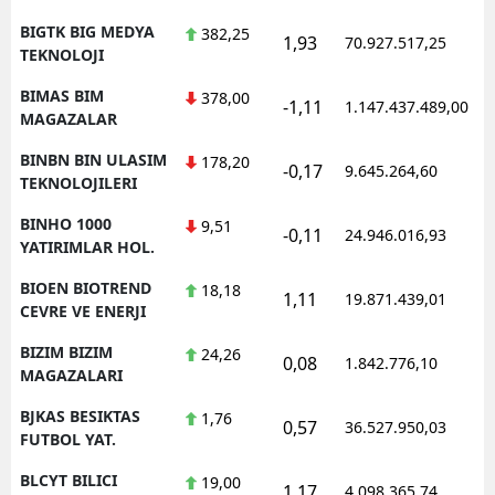
BIGTK BIG MEDYA
382,25
1,93
70.927.517,25
1
TEKNOLOJI
BIMAS BIM
378,00
-1,11
1.147.437.489,00
1
MAGAZALAR
BINBN BIN ULASIM
178,20
-0,17
9.645.264,60
1
TEKNOLOJILERI
BINHO 1000
9,51
-0,11
24.946.016,93
1
YATIRIMLAR HOL.
BIOEN BIOTREND
18,18
1,11
19.871.439,01
1
CEVRE VE ENERJI
BIZIM BIZIM
24,26
0,08
1.842.776,10
1
MAGAZALARI
BJKAS BESIKTAS
1,76
0,57
36.527.950,03
1
FUTBOL YAT.
BLCYT BILICI
19,00
1,17
4.098.365,74
1