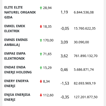
ELITE ELITE
28,94
1,19
1
NATUREL ORGANIK
6.844.536,08
GIDA
EMKEL EMEK
18,35
-0,05
15.760.622,35
1
ELEKTRIK
EMNIS EMINIS
170,00
3,09
30.090,00
0
AMBALAJ
EMPAE EMPA
71,65
3,62
761.890.132,70
1
ELEKTRONIK
ENDAE ENDA
15,29
0,46
5.686.871,74
1
ENERJI HOLDING
ENERY ENERYA
8,34
-1,53
82.693.969,19
1
ENERJI
ENJSA ENERJISA
112,60
-0,35
127.201.877,50
1
ENERJI