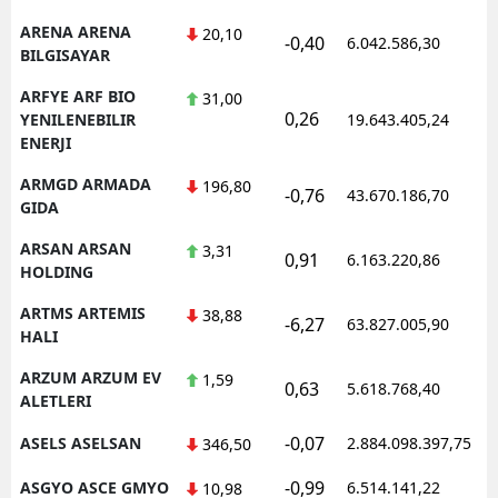
ARENA ARENA
20,10
-0,40
6.042.586,30
1
BILGISAYAR
ARFYE ARF BIO
31,00
0,26
1
YENILENEBILIR
19.643.405,24
ENERJI
ARMGD ARMADA
196,80
-0,76
43.670.186,70
1
GIDA
ARSAN ARSAN
3,31
0,91
6.163.220,86
1
HOLDING
ARTMS ARTEMIS
38,88
-6,27
63.827.005,90
1
HALI
ARZUM ARZUM EV
1,59
0,63
5.618.768,40
1
ALETLERI
-0,07
ASELS ASELSAN
2.884.098.397,75
1
346,50
-0,99
ASGYO ASCE GMYO
6.514.141,22
1
10,98