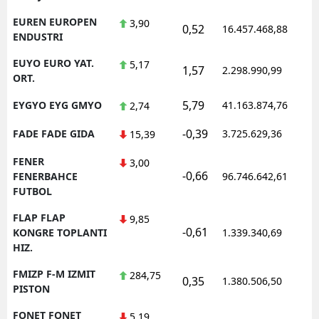
EUREN EUROPEN
3,90
0,52
16.457.468,88
1
ENDUSTRI
EUYO EURO YAT.
5,17
1,57
2.298.990,99
1
ORT.
5,79
EYGYO EYG GMYO
41.163.874,76
1
2,74
-0,39
FADE FADE GIDA
3.725.629,36
1
15,39
FENER
3,00
-0,66
1
FENERBAHCE
96.746.642,61
FUTBOL
FLAP FLAP
9,85
-0,61
1
KONGRE TOPLANTI
1.339.340,69
HIZ.
FMIZP F-M IZMIT
284,75
0,35
1.380.506,50
1
PISTON
FONET FONET
5,19