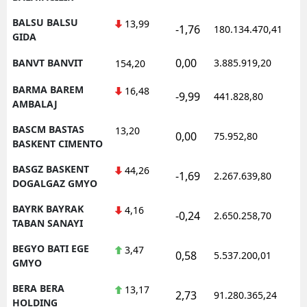
BALSU BALSU
13,99
-1,76
180.134.470,41
1
GIDA
0,00
BANVT BANVIT
3.885.919,20
1
154,20
BARMA BAREM
16,48
-9,99
441.828,80
0
AMBALAJ
BASCM BASTAS
13,20
0,00
75.952,80
0
BASKENT CIMENTO
BASGZ BASKENT
44,26
-1,69
2.267.639,80
1
DOGALGAZ GMYO
BAYRK BAYRAK
4,16
-0,24
2.650.258,70
1
TABAN SANAYI
BEGYO BATI EGE
3,47
0,58
5.537.200,01
1
GMYO
BERA BERA
13,17
2,73
91.280.365,24
1
HOLDING