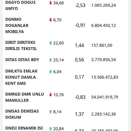
DGGYO DOGUS
34,68
-2,53
1.065.269,24
1
GMYO
DGNMO
8,70
-0,91
1
DOGANLAR
6.804.450,12
MOBILYA
DIRIT DIRITEKS
22,60
1,44
157.861,00
0
DIRILIS TEKSTIL
0,56
DITAS DITAS BDY
3.779.856,54
1
25,14
DMLKTG EMLAK
6,04
0,17
1
KONUT DAMLA
13.566.472,83
KENT GMS
DMRGD DMR UNLU
10,76
-0,83
54.041.919,79
1
MAMULLER
DMSAS DEMISAS
8,14
1,37
2.283.142,36
1
DOKUM
DNISI DINAMIK ISI
20,84
6,33
20.255.483,06
1