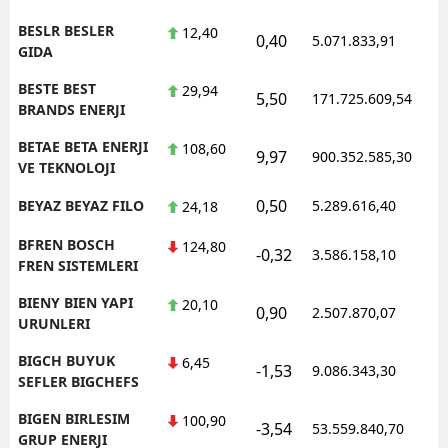
BESLR BESLER
12,40
0,40
5.071.833,91
1
GIDA
BESTE BEST
29,94
5,50
171.725.609,54
1
BRANDS ENERJI
BETAE BETA ENERJI
108,60
9,97
900.352.585,30
1
VE TEKNOLOJI
0,50
BEYAZ BEYAZ FILO
5.289.616,40
1
24,18
BFREN BOSCH
124,80
-0,32
3.586.158,10
1
FREN SISTEMLERI
BIENY BIEN YAPI
20,10
0,90
2.507.870,07
1
URUNLERI
BIGCH BUYUK
6,45
-1,53
9.086.343,30
1
SEFLER BIGCHEFS
BIGEN BIRLESIM
100,90
-3,54
53.559.840,70
1
GRUP ENERJI