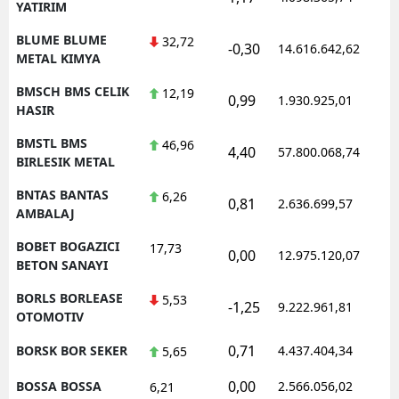
YATIRIM
BLUME BLUME
32,72
-0,30
14.616.642,62
1
METAL KIMYA
BMSCH BMS CELIK
12,19
0,99
1.930.925,01
1
HASIR
BMSTL BMS
46,96
4,40
57.800.068,74
1
BIRLESIK METAL
BNTAS BANTAS
6,26
0,81
2.636.699,57
1
AMBALAJ
BOBET BOGAZICI
17,73
0,00
12.975.120,07
1
BETON SANAYI
BORLS BORLEASE
5,53
-1,25
9.222.961,81
1
OTOMOTIV
0,71
BORSK BOR SEKER
4.437.404,34
1
5,65
0,00
BOSSA BOSSA
2.566.056,02
1
6,21