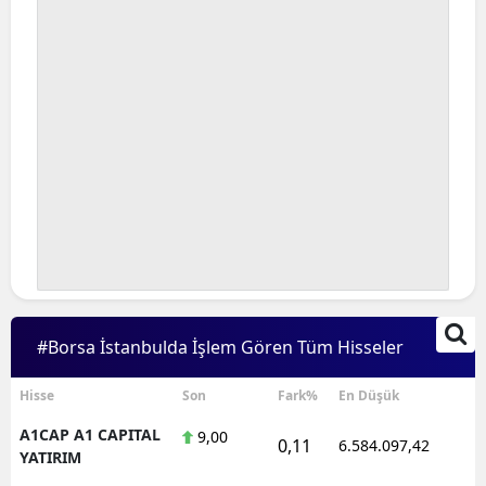
#Borsa İstanbulda İşlem Gören Tüm Hisseler
Hisse
Son
Fark%
En Düşük
A1CAP A1 CAPITAL
9,00
0,11
6.584.097,42
1
YATIRIM