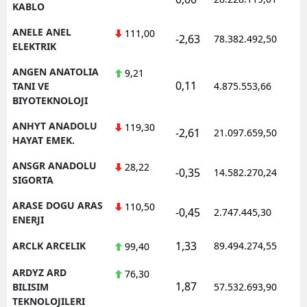
KABLO
ANELE ANEL
111,00
-2,63
78.382.492,50
1
ELEKTRIK
ANGEN ANATOLIA
9,21
0,11
1
TANI VE
4.875.553,66
BIYOTEKNOLOJI
ANHYT ANADOLU
119,30
-2,61
21.097.659,50
1
HAYAT EMEK.
ANSGR ANADOLU
28,22
-0,35
14.582.270,24
1
SIGORTA
ARASE DOGU ARAS
110,50
-0,45
2.747.445,30
1
ENERJI
1,33
ARCLK ARCELIK
89.494.274,55
1
99,40
ARDYZ ARD
76,30
1,87
1
BILISIM
57.532.693,90
TEKNOLOJILERI