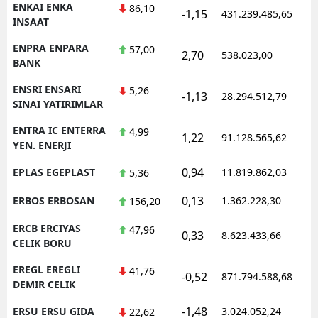
ENKAI ENKA
86,10
-1,15
431.239.485,65
1
INSAAT
ENPRA ENPARA
57,00
2,70
538.023,00
0
BANK
ENSRI ENSARI
5,26
-1,13
28.294.512,79
1
SINAI YATIRIMLAR
ENTRA IC ENTERRA
4,99
1,22
91.128.565,62
1
YEN. ENERJI
0,94
EPLAS EGEPLAST
11.819.862,03
1
5,36
0,13
ERBOS ERBOSAN
1.362.228,30
1
156,20
ERCB ERCIYAS
47,96
0,33
8.623.433,66
1
CELIK BORU
EREGL EREGLI
41,76
-0,52
871.794.588,68
1
DEMIR CELIK
-1,48
ERSU ERSU GIDA
3.024.052,24
1
22,62