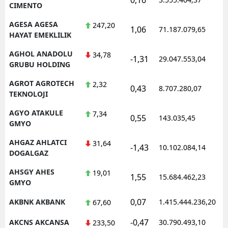
CIMENTO
AGESA AGESA
247,20
1,06
71.187.079,65
1
HAYAT EMEKLILIK
AGHOL ANADOLU
34,78
-1,31
29.047.553,04
1
GRUBU HOLDING
AGROT AGROTECH
2,32
0,43
8.707.280,07
1
TEKNOLOJI
AGYO ATAKULE
7,34
0,55
143.035,45
1
GMYO
AHGAZ AHLATCI
31,64
-1,43
10.102.084,14
1
DOGALGAZ
AHSGY AHES
19,01
1,55
15.684.462,23
1
GMYO
0,07
AKBNK AKBANK
1.415.444.236,20
1
67,60
-0,47
AKCNS AKCANSA
30.790.493,10
1
233,50