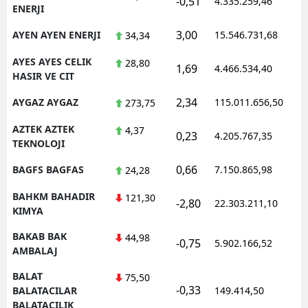
-0,51
4.335.259,46
1
ENERJI
3,00
AYEN AYEN ENERJI
15.546.731,68
1
34,34
AYES AYES CELIK
28,80
1,69
4.466.534,40
0
HASIR VE CIT
2,34
AYGAZ AYGAZ
115.011.656,50
1
273,75
AZTEK AZTEK
4,37
0,23
4.205.767,35
1
TEKNOLOJI
0,66
BAGFS BAGFAS
7.150.865,98
1
24,28
BAHKM BAHADIR
121,30
-2,80
22.303.211,10
1
KIMYA
BAKAB BAK
44,98
-0,75
5.902.166,52
1
AMBALAJ
BALAT
75,50
-0,33
0
BALATACILAR
149.414,50
BALATACILIK