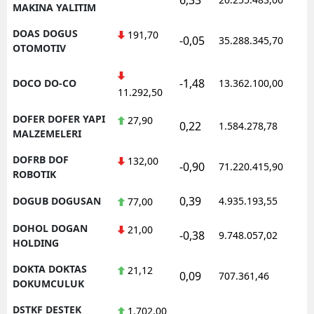
MAKINA YALITIM
DOAS DOGUS
191,70
-0,05
35.288.345,70
1
OTOMOTIV
-1,48
DOCO DO-CO
13.362.100,00
1
11.292,50
DOFER DOFER YAPI
27,90
0,22
1.584.278,78
1
MALZEMELERI
DOFRB DOF
132,00
-0,90
71.220.415,90
1
ROBOTIK
0,39
DOGUB DOGUSAN
4.935.193,55
1
77,00
DOHOL DOGAN
21,00
-0,38
9.748.057,02
1
HOLDING
DOKTA DOKTAS
21,12
0,09
707.361,46
1
DOKUMCULUK
DSTKF DESTEK
1.702,00