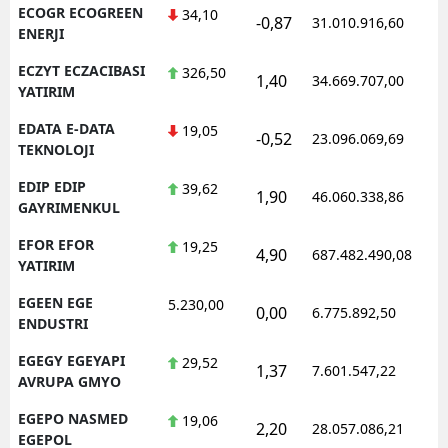
ECOGR ECOGREEN
34,10
-0,87
31.010.916,60
1
ENERJI
ECZYT ECZACIBASI
326,50
1,40
34.669.707,00
1
YATIRIM
EDATA E-DATA
19,05
-0,52
23.096.069,69
1
TEKNOLOJI
EDIP EDIP
39,62
1,90
46.060.338,86
1
GAYRIMENKUL
EFOR EFOR
19,25
4,90
687.482.490,08
1
YATIRIM
EGEEN EGE
5.230,00
0,00
6.775.892,50
1
ENDUSTRI
EGEGY EGEYAPI
29,52
1,37
7.601.547,22
1
AVRUPA GMYO
EGEPO NASMED
19,06
2,20
28.057.086,21
1
EGEPOL