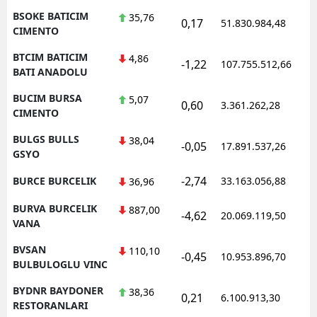
BSOKE BATICIM
35,76
0,17
51.830.984,48
1
CIMENTO
BTCIM BATICIM
4,86
-1,22
107.755.512,66
1
BATI ANADOLU
BUCIM BURSA
5,07
0,60
3.361.262,28
1
CIMENTO
BULGS BULLS
38,04
-0,05
17.891.537,26
1
GSYO
-2,74
BURCE BURCELIK
33.163.056,88
1
36,96
BURVA BURCELIK
887,00
-4,62
20.069.119,50
1
VANA
BVSAN
110,10
-0,45
10.953.896,70
1
BULBULOGLU VINC
BYDNR BAYDONER
38,36
0,21
6.100.913,30
1
RESTORANLARI