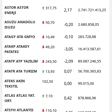
ASTOR ASTOR
317,75
2,17
2.741.721.413,25
1
ENERJI
ASUZU ANADOLU
50,70
-0,20
2.680.858,05
1
ISUZU
-0,10
ATAGY ATA GMYO
283.728,88
1
10,49
ATAKP ATAKEY
49,20
-3,05
16.413.587,61
1
PATATES
-2,09
ATATP ATP YAZILIM
89.087.246,55
1
243,50
0,07
ATATR ATA TURIZM
56.700.365,83
1
13,93
ATEKS AKIN
102,50
0,00
99.015,00
0
TEKSTIL
ATLAS ATLAS YAT.
7,10
0,42
878.866,96
1
ORT.
ATSYH ATLANTIS
110,10