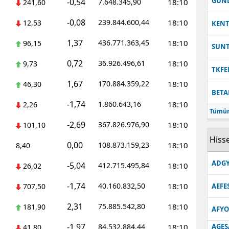
GUN
-0,54
7.648.345,90
18:10
241,60
-0,08
239.844.600,44
18:10
12,53
KEN
1,37
436.771.363,45
18:10
96,15
SUN
0,72
36.926.496,61
18:10
9,73
TKFE
1,67
170.884.359,22
18:10
46,30
BETA
-1,74
1.860.643,16
18:10
2,26
Tümün
-2,69
367.826.976,90
18:10
101,10
Hisse
0,00
108.873.159,23
18:10
8,40
ADGY
-5,04
412.715.495,84
18:10
26,02
-1,74
40.160.832,50
18:10
707,50
AEFE
2,31
75.885.542,80
18:10
181,90
AFYO
-1,97
84.532.884,44
18:10
AGES
41,80