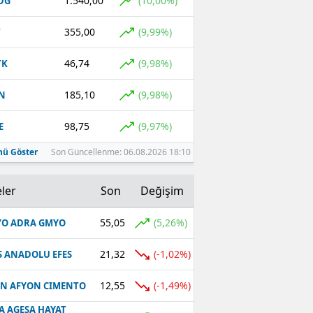
1.540,00
(10,00%)
DG
355,00
(9,99%)
T
46,74
(9,98%)
TK
185,10
(9,98%)
N
98,75
(9,97%)
E
ü Göster
Son Güncellenme: 06.08.2026 18:10
ler
Son
Değişim
55,05
(5,26%)
O ADRA GMYO
21,32
(-1,02%)
S ANADOLU EFES
12,55
(-1,49%)
N AFYON CIMENTO
A AGESA HAYAT