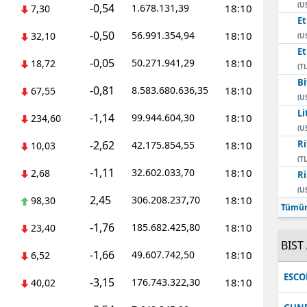
(U
-0,54
1.678.131,39
18:10
7,30
E
-0,50
56.991.354,94
18:10
32,10
(U
E
-0,05
50.271.941,29
18:10
18,72
(TL
Bi
-0,81
8.583.680.636,35
18:10
67,55
(U
Li
-1,14
99.944.604,30
18:10
234,60
(U
-2,62
Ri
42.175.854,55
18:10
10,03
(TL
-1,11
32.602.033,70
18:10
2,68
Ri
(U
2,45
306.208.237,70
18:10
98,30
Tümün
-1,76
185.682.425,80
18:10
23,40
BIST 
-1,66
49.607.742,50
18:10
6,52
ESC
-3,15
176.743.322,30
18:10
40,02