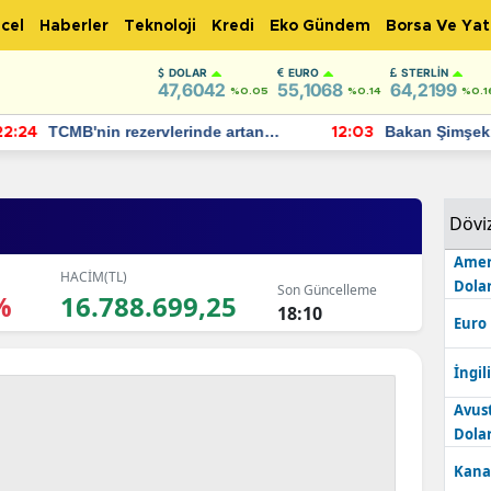
cel
Haberler
Teknoloji
Kredi
Eko Gündem
Borsa Ve Yat
DOLAR
EURO
STERLIN
47,6042
55,1068
64,2199
%0.05
%0.14
%0.1
TCMB'nin rezervlerinde artan
Bakan Şimşek, 
:24
12:03
momentum devam ediyor
için umut verici
bulundu
Dövi
Amer
HACİM(TL)
Dolar
Son Güncelleme
%
16.788.699,25
18:10
Euro
İngili
Avus
Dolar
Kana