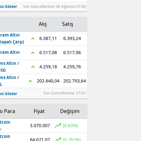
ü Göster
Son Güncellenme: 06 Ağustos 07:40
Alış
Satış
ram Altın
6.393,24
6.387,11
Kapalı Çarşı)
6.517,96
6.517,08
ram Altın
ns Altın /
4.259,76
4.259,18
USD
ns Altın /
202.793,64
202.640,04
L
Son Güncellenme: 07:41
ü Göster
to Para
Fiyat
Değişim
tcoin
3.070.007
(0.83%)
)
tcoin
64.671,07
(0.761%)