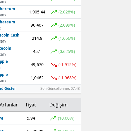
SDT)
thereum
1.905,44
(2.028%)
SDT)
thereum
90.467
(2.099%)
)
tcoin Cash
214,8
(1.656%)
SDT)
tecoin
45,1
(0.625%)
SDT)
pple
49,670
(-1.915%)
)
pple
1,0462
(-1.968%)
SDT)
ü Göster
Son Güncellenme: 07:43
Artanlar
Fiyat
Değişim
5,94
(10,00%)
OM