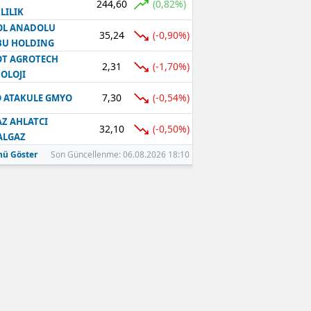
244,60
(0,82%)
LILIK
OL ANADOLU
35,24
(-0,90%)
BU HOLDING
T AGROTECH
2,31
(-1,70%)
OLOJI
7,30
(-0,54%)
 ATAKULE GMYO
Z AHLATCI
32,10
(-0,50%)
ALGAZ
ü Göster
Son Güncellenme: 06.08.2026 18:10