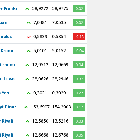
58,9272
58,9775
re Frankı
0.02
7,0481
7,0535
Yuanı
0.02
0,5839
0,5854
ublesi
-0.13
5,0101
5,0152
ç Kronu
-0.04
12,9512
12,9669
Dirhemi
0.04
28,0626
28,2946
r Levası
0.37
0,3021
0,3029
 Yeni
0.27
153,6907
154,2903
yt Dinarı
0.12
12,5850
13,5216
 Riyali
0.03
12,6668
12,6768
 Riyali
0.05