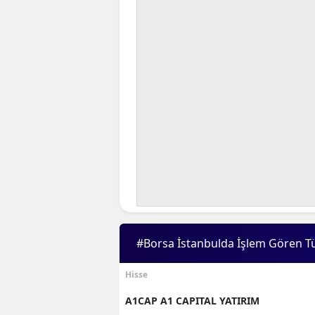
#Borsa İstanbulda İşlem Gören T
Hisse
A1CAP A1 CAPITAL YATIRIM