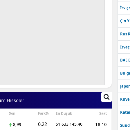
İsviç
Çin 
Rus R
İsve
BAE 
Bulga
Japon
Kuve
üm Hisseler
Katar
Son
Fark%
En Düşük
Saat
0,22
51.633.145,40
18:10
8,99
Suudi