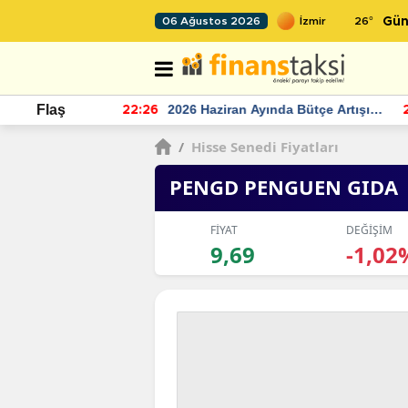
26
°
06 Ağustos 2026
Gün
r seviyesinin
2026 Haziran Ayında Bütçe Artışı
Flaş
22:26
22
Yaşandı
/
Hisse Senedi Fiyatları
PENGD PENGUEN GIDA
FİYAT
DEĞİŞİM
9,69
-1,02