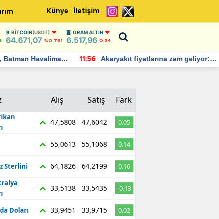
Künye
İletişim
ırım
BITCOIN
(USDT)
GRAM ALTIN
64.671,07
6.517,96
6
%0.761
0,34
Batman Havalimanı
Akaryakıt fiyatlarına zam geliyor:
11:56
 açıklamalarda
Yeni tarih açıklandı
z
Alış
Satış
Fark
ikan
47,5808
47,6042
0.05
ı
55,0613
55,1068
0.14
64,1826
64,2199
z Sterlini
0.16
tralya
33,5138
33,5435
-0.13
ı
33,9451
33,9715
da Doları
0.02