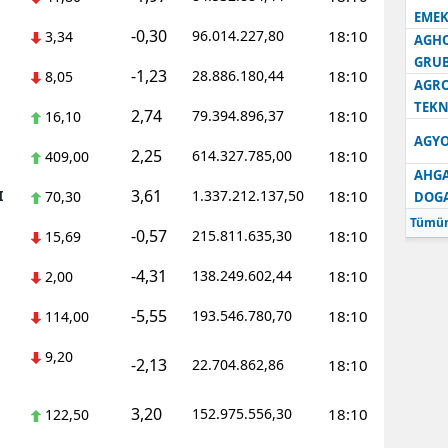
EMEK
-0,30
96.014.227,80
18:10
3,34
AGH
GRU
-1,23
28.886.180,44
18:10
8,05
AGRO
TEKN
2,74
79.394.896,37
18:10
16,10
AGYO
2,25
614.327.785,00
18:10
409,00
AHGA
3,61
I
1.337.212.137,50
18:10
70,30
DOG
Tümün
-0,57
215.811.635,30
18:10
15,69
-4,31
138.249.602,44
18:10
2,00
-5,55
193.546.780,70
18:10
114,00
9,20
-2,13
22.704.862,86
18:10
3,20
152.975.556,30
18:10
122,50