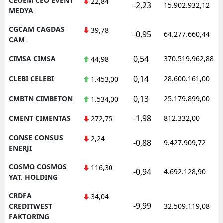
CEOEM CEO EVENT
22,84
-2,23
15.902.932,12
MEDYA
CGCAM CAGDAS
39,78
-0,95
64.277.660,44
CAM
0,54
CIMSA CIMSA
370.519.962,88
44,98
0,14
CLEBI CELEBI
28.600.161,00
1.453,00
0,13
CMBTN CIMBETON
25.179.899,00
1.534,00
-1,98
CMENT CIMENTAS
812.332,00
272,75
CONSE CONSUS
2,24
-0,88
9.427.909,72
ENERJI
COSMO COSMOS
116,30
-0,94
4.692.128,90
YAT. HOLDING
CRDFA
34,04
-9,99
CREDITWEST
32.509.119,08
FAKTORING