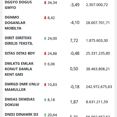
DGGYO DOGUS
34,34
-3,49
2.307.000,72
GMYO
DGNMO
8,42
-4,10
DOGANLAR
28.607.701,71
MOBILYA
DIRIT DIRITEKS
24,00
7,72
1.875.603,30
DIRILIS TEKSTIL
-0,48
DITAS DITAS BDY
25.331.235,80
24,88
DMLKTG EMLAK
6,06
0,50
KONUT DAMLA
38.463.808,21
KENT GMS
DMRGD DMR UNLU
10,83
-0,18
242.972.675,63
MAMULLER
DMSAS DEMISAS
8,18
1,87
8.631.211,59
DOKUM
DNISI DINAMIK ISI
20,64
5,31
56.002.657,62