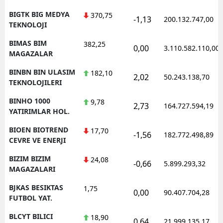
BIGTK BIG MEDYA
370,75
-1,13
200.132.747,00
TEKNOLOJI
BIMAS BIM
382,25
0,00
3.110.582.110,00
MAGAZALAR
BINBN BIN ULASIM
182,10
2,02
50.243.138,70
TEKNOLOJILERI
BINHO 1000
9,78
2,73
164.727.594,19
YATIRIMLAR HOL.
BIOEN BIOTREND
17,70
-1,56
182.772.498,89
CEVRE VE ENERJI
BIZIM BIZIM
24,08
-0,66
5.899.293,32
MAGAZALARI
BJKAS BESIKTAS
1,75
0,00
90.407.704,28
FUTBOL YAT.
BLCYT BILICI
18,90
0,64
21.999.135,17