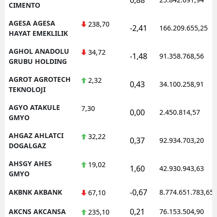
CIMENTO
AGESA AGESA
238,70
-2,41
166.209.655,25
HAYAT EMEKLILIK
AGHOL ANADOLU
34,72
-1,48
91.358.768,56
GRUBU HOLDING
AGROT AGROTECH
2,32
0,43
34.100.258,91
TEKNOLOJI
AGYO ATAKULE
7,30
0,00
2.450.814,57
GMYO
AHGAZ AHLATCI
32,22
0,37
92.934.703,20
DOGALGAZ
AHSGY AHES
19,02
1,60
42.930.943,63
GMYO
-0,67
AKBNK AKBANK
8.774.651.783,65
67,10
0,21
AKCNS AKCANSA
76.153.504,90
235,10