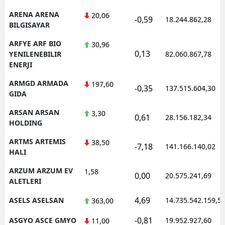
ARENA ARENA
20,06
-0,59
18.244.862,28
BILGISAYAR
ARFYE ARF BIO
30,96
0,13
YENILENEBILIR
82.060.867,78
ENERJI
ARMGD ARMADA
197,60
-0,35
137.515.604,30
GIDA
ARSAN ARSAN
3,30
0,61
28.156.182,34
HOLDING
ARTMS ARTEMIS
38,50
-7,18
141.166.140,02
HALI
ARZUM ARZUM EV
1,58
0,00
20.575.241,69
ALETLERI
4,69
ASELS ASELSAN
14.735.542.159,5
363,00
-0,81
ASGYO ASCE GMYO
19.952.927,60
11,00