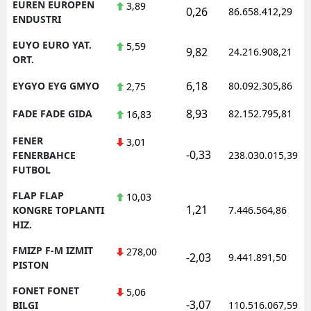
EUREN EUROPEN
3,89
0,26
86.658.412,29
ENDUSTRI
EUYO EURO YAT.
5,59
9,82
24.216.908,21
ORT.
6,18
EYGYO EYG GMYO
80.092.305,86
2,75
8,93
FADE FADE GIDA
82.152.795,81
16,83
FENER
3,01
-0,33
FENERBAHCE
238.030.015,39
FUTBOL
FLAP FLAP
10,03
1,21
KONGRE TOPLANTI
7.446.564,86
HIZ.
FMIZP F-M IZMIT
278,00
-2,03
9.441.891,50
PISTON
FONET FONET
5,06
-3,07
BILGI
110.516.067,59