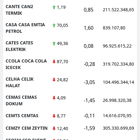
CANTE CAN2
1,19
0,85
211.522.348,65
TERMIK
CASA CASA EMTIA
70,05
1,60
839.107,80
PETROL
CATES CATES
49,36
0,08
96.925.615,22
ELEKTRIK
CCOLA COCA COLA
87,70
-0,28
319.702.334,80
ICECEK
CELHA CELIK
24,82
-3,05
104.496.344,14
HALAT
CEMAS CEMAS
4,09
-1,45
26.998.320,38
DOKUM
-0,11
CEMTS CEMTAS
14.616.070,95
8,77
-1,59
CEMZY CEM ZEYTIN
305.330.699,69
12,40