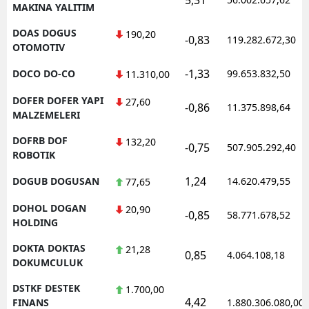
MAKINA YALITIM
DOAS DOGUS
190,20
-0,83
119.282.672,30
OTOMOTIV
-1,33
DOCO DO-CO
99.653.832,50
11.310,00
DOFER DOFER YAPI
27,60
-0,86
11.375.898,64
MALZEMELERI
DOFRB DOF
132,20
-0,75
507.905.292,40
ROBOTIK
1,24
DOGUB DOGUSAN
14.620.479,55
77,65
DOHOL DOGAN
20,90
-0,85
58.771.678,52
HOLDING
DOKTA DOKTAS
21,28
0,85
4.064.108,18
DOKUMCULUK
DSTKF DESTEK
1.700,00
4,42
FINANS
1.880.306.080,00