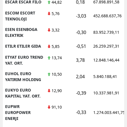
0,18
ESCAR ESCAR FILO
67.898.891,58
44,82
ESCOM ESCORT
5,76
-3,03
452.688.637,76
TEKNOLOJI
ESEN ESENBOGA
3,32
-0,30
83.952.739,11
ELEKTRIK
-0,51
ETILR ETILER GIDA
26.259.297,31
5,85
ETYAT EURO TREND
13,74
3,78
12.848.146,44
YAT. ORT.
EUHOL EURO
10,50
2,04
5.840.188,41
YATIRIM HOLDING
EUKYO EURO
12,90
-0,39
10.337.981,91
KAPITAL YAT. ORT.
EUPWR
91,10
-0,33
EUROPOWER
1.274.003.441,75
ENERJI