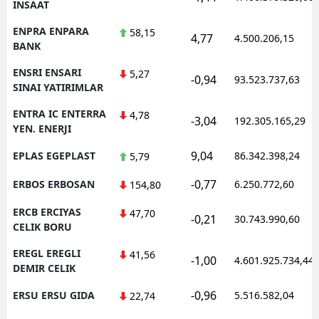
INSAAT
ENPRA ENPARA
58,15
4,77
4.500.206,15
BANK
ENSRI ENSARI
5,27
-0,94
93.523.737,63
SINAI YATIRIMLAR
ENTRA IC ENTERRA
4,78
-3,04
192.305.165,29
YEN. ENERJI
9,04
EPLAS EGEPLAST
86.342.398,24
5,79
-0,77
ERBOS ERBOSAN
6.250.772,60
154,80
ERCB ERCIYAS
47,70
-0,21
30.743.990,60
CELIK BORU
EREGL EREGLI
41,56
-1,00
4.601.925.734,44
DEMIR CELIK
-0,96
ERSU ERSU GIDA
5.516.582,04
22,74