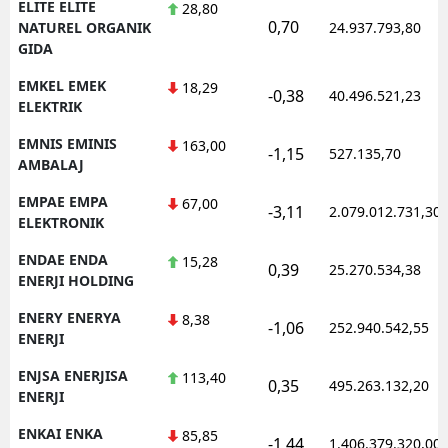
ELITE ELITE
28,80
0,70
NATUREL ORGANIK
24.937.793,80
GIDA
EMKEL EMEK
18,29
-0,38
40.496.521,23
ELEKTRIK
EMNIS EMINIS
163,00
-1,15
527.135,70
AMBALAJ
EMPAE EMPA
67,00
-3,11
2.079.012.731,30
ELEKTRONIK
ENDAE ENDA
15,28
0,39
25.270.534,38
ENERJI HOLDING
ENERY ENERYA
8,38
-1,06
252.940.542,55
ENERJI
ENJSA ENERJISA
113,40
0,35
495.263.132,20
ENERJI
ENKAI ENKA
85,85
-1,44
1.406.379.320,00