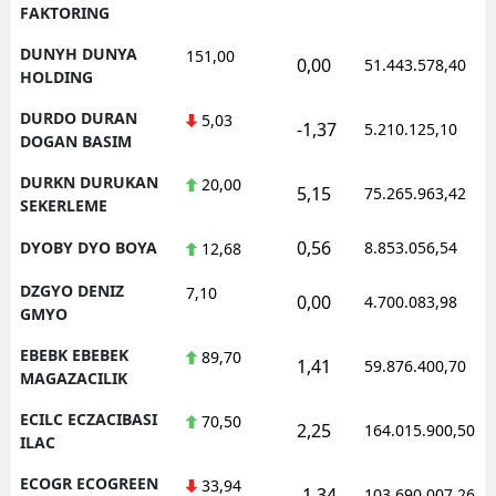
FAKTORING
DUNYH DUNYA
151,00
0,00
51.443.578,40
HOLDING
DURDO DURAN
5,03
-1,37
5.210.125,10
DOGAN BASIM
DURKN DURUKAN
20,00
5,15
75.265.963,42
SEKERLEME
0,56
DYOBY DYO BOYA
8.853.056,54
12,68
DZGYO DENIZ
7,10
0,00
4.700.083,98
GMYO
EBEBK EBEBEK
89,70
1,41
59.876.400,70
MAGAZACILIK
ECILC ECZACIBASI
70,50
2,25
164.015.900,50
ILAC
ECOGR ECOGREEN
33,94
-1,34
103.690.007,26