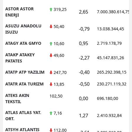
ASTOR ASTOR
319,25
2,65
7.000.380.614,75
ENERJI
ASUZU ANADOLU
50,40
-0,79
13.038.344,45
ISUZU
0,95
ATAGY ATA GMYO
2.719.178,79
10,60
ATAKP ATAKEY
49,60
-2,27
45.147.831,26
PATATES
-0,40
ATATP ATP YAZILIM
265.292.398,15
247,70
-0,50
ATATR ATA TURIZM
230.271.119,32
13,85
ATEKS AKIN
102,50
0,00
696.180,00
TEKSTIL
ATLAS ATLAS YAT.
7,16
1,27
2.410.932,84
ORT.
ATSYH ATLANTIS
112,00