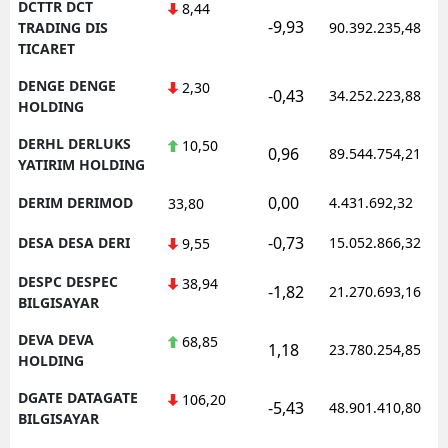
DCTTR DCT
8,44
-9,93
TRADING DIS
90.392.235,48
TICARET
DENGE DENGE
2,30
-0,43
34.252.223,88
HOLDING
DERHL DERLUKS
10,50
0,96
89.544.754,21
YATIRIM HOLDING
0,00
DERIM DERIMOD
4.431.692,32
33,80
-0,73
DESA DESA DERI
15.052.866,32
9,55
DESPC DESPEC
38,94
-1,82
21.270.693,16
BILGISAYAR
DEVA DEVA
68,85
1,18
23.780.254,85
HOLDING
DGATE DATAGATE
106,20
-5,43
48.901.410,80
BILGISAYAR