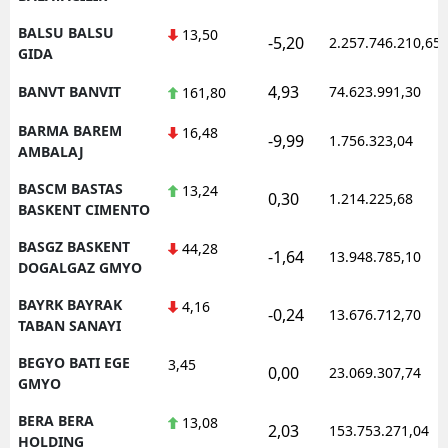
BALSU BALSU
13,50
-5,20
2.257.746.210,65
GIDA
4,93
BANVT BANVIT
74.623.991,30
161,80
BARMA BAREM
16,48
-9,99
1.756.323,04
AMBALAJ
BASCM BASTAS
13,24
0,30
1.214.225,68
BASKENT CIMENTO
BASGZ BASKENT
44,28
-1,64
13.948.785,10
DOGALGAZ GMYO
BAYRK BAYRAK
4,16
-0,24
13.676.712,70
TABAN SANAYI
BEGYO BATI EGE
3,45
0,00
23.069.307,74
GMYO
BERA BERA
13,08
2,03
153.753.271,04
HOLDING