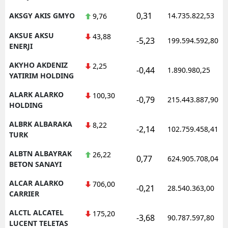
0,31
AKSGY AKIS GMYO
14.735.822,53
9,76
AKSUE AKSU
43,88
-5,23
199.594.592,80
ENERJI
AKYHO AKDENIZ
2,25
-0,44
1.890.980,25
YATIRIM HOLDING
ALARK ALARKO
100,30
-0,79
215.443.887,90
HOLDING
ALBRK ALBARAKA
8,22
-2,14
102.759.458,41
TURK
ALBTN ALBAYRAK
26,22
0,77
624.905.708,04
BETON SANAYI
ALCAR ALARKO
706,00
-0,21
28.540.363,00
CARRIER
ALCTL ALCATEL
175,20
-3,68
90.787.597,80
LUCENT TELETAS