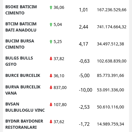
BSOKE BATICIM
36,06
1,01
167.236.529,66
CIMENTO
BTCIM BATICIM
5,04
2,44
741.174.664,32
BATI ANADOLU
BUCIM BURSA
5,25
4,17
34.497.512,38
CIMENTO
BULGS BULLS
37,82
-0,63
102.638.839,00
GSYO
-5,00
BURCE BURCELIK
85.773.391,66
36,10
BURVA BURCELIK
837,00
-10,00
53.091.336,00
VANA
BVSAN
107,80
-2,53
50.610.116,00
BULBULOGLU VINC
BYDNR BAYDONER
37,62
-1,72
14.989.759,34
RESTORANLARI