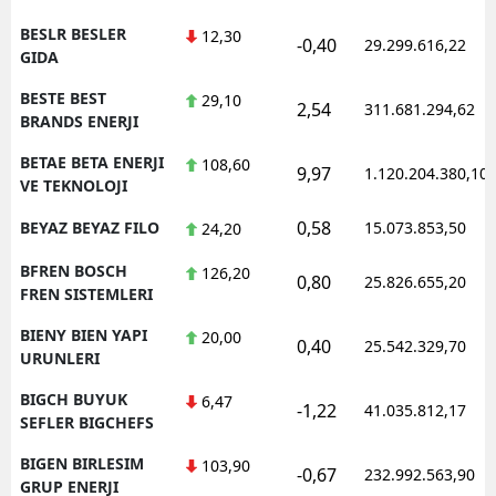
BESLR BESLER
12,30
-0,40
29.299.616,22
GIDA
BESTE BEST
29,10
2,54
311.681.294,62
BRANDS ENERJI
BETAE BETA ENERJI
108,60
9,97
1.120.204.380,10
VE TEKNOLOJI
0,58
BEYAZ BEYAZ FILO
15.073.853,50
24,20
BFREN BOSCH
126,20
0,80
25.826.655,20
FREN SISTEMLERI
BIENY BIEN YAPI
20,00
0,40
25.542.329,70
URUNLERI
BIGCH BUYUK
6,47
-1,22
41.035.812,17
SEFLER BIGCHEFS
BIGEN BIRLESIM
103,90
-0,67
232.992.563,90
GRUP ENERJI