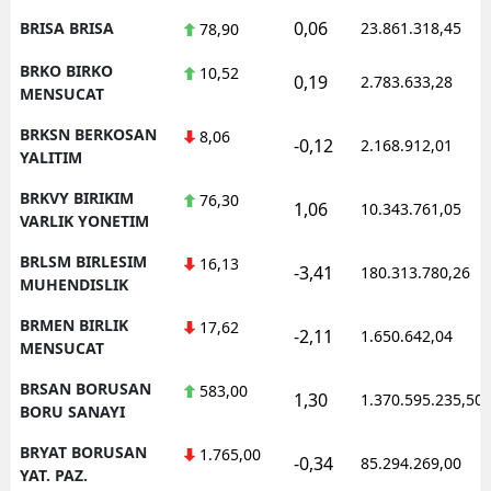
0,06
BRISA BRISA
23.861.318,45
78,90
BRKO BIRKO
10,52
0,19
2.783.633,28
MENSUCAT
BRKSN BERKOSAN
8,06
-0,12
2.168.912,01
YALITIM
BRKVY BIRIKIM
76,30
1,06
10.343.761,05
VARLIK YONETIM
BRLSM BIRLESIM
16,13
-3,41
180.313.780,26
MUHENDISLIK
BRMEN BIRLIK
17,62
-2,11
1.650.642,04
MENSUCAT
BRSAN BORUSAN
583,00
1,30
1.370.595.235,50
BORU SANAYI
BRYAT BORUSAN
1.765,00
-0,34
85.294.269,00
YAT. PAZ.