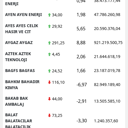
0,94
38.473.177,44
ENERJI
1,98
AYEN AYEN ENERJI
47.786.260,98
34,00
AYES AYES CELIK
29,92
5,65
20.590.376,04
HASIR VE CIT
8,88
AYGAZ AYGAZ
921.219.500,75
291,25
AZTEK AZTEK
4,45
2,06
21.644.618,19
TEKNOLOJI
1,66
BAGFS BAGFAS
23.187.019,78
24,52
BAHKM BAHADIR
116,10
-6,97
82.949.189,40
KIMYA
BAKAB BAK
44,00
-2,91
13.505.585,10
AMBALAJ
BALAT
73,25
-3,30
BALATACILAR
1.240.357,60
BALATACILIK