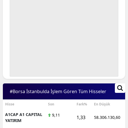
#Borsa İstanbulda İşlem Gören Tüm Hisseler
Hisse
Son
Fark%
En Düşük
A1CAP A1 CAPITAL
9,11
1,33
58.306.130,60
YATIRIM