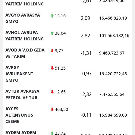
-2,61
3.085.919,00
YATIRIM HOLDING
AVGYO AVRASYA
14,16
2,09
16.466.828,19
GMYO
AVHOL AVRUPA
38,64
2,82
101.568.132,16
YATIRIM HOLDING
AVOD A.V.O.D GIDA
3,77
-1,31
9.463.723,67
VE TARIM
AVPGY
51,25
-0,97
AVRUPAKENT
16.420.722,45
GMYO
AVTUR AVRASYA
12,65
-2,32
7.476.555,64
PETROL VE TUR.
AYCES
463,50
-0,11
ALTINYUNUS
16.984.699,00
CESME
AYDEM AYDEM
23,72