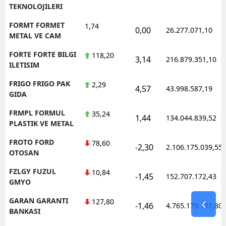
TEKNOLOJILERI
FORMT FORMET
1,74
0,00
26.277.071,10
METAL VE CAM
FORTE FORTE BILGI
118,20
3,14
216.879.351,10
ILETISIM
FRIGO FRIGO PAK
2,29
4,57
43.998.587,19
GIDA
FRMPL FORMUL
35,24
1,44
134.044.839,52
PLASTIK VE METAL
FROTO FORD
78,60
-2,30
2.106.175.039,55
OTOSAN
FZLGY FUZUL
10,84
-1,45
152.707.172,43
GMYO
GARAN GARANTI
127,80
-1,46
4.765.179.127,80
BANKASI