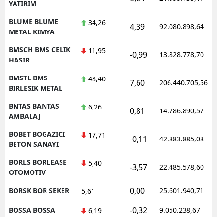
YATIRIM
BLUME BLUME
34,26
4,39
92.080.898,64
METAL KIMYA
BMSCH BMS CELIK
11,95
-0,99
13.828.778,70
HASIR
BMSTL BMS
48,40
7,60
206.440.705,56
BIRLESIK METAL
BNTAS BANTAS
6,26
0,81
14.786.890,57
AMBALAJ
BOBET BOGAZICI
17,71
-0,11
42.883.885,08
BETON SANAYI
BORLS BORLEASE
5,40
-3,57
22.485.578,60
OTOMOTIV
0,00
BORSK BOR SEKER
25.601.940,71
5,61
-0,32
BOSSA BOSSA
9.050.238,67
6,19