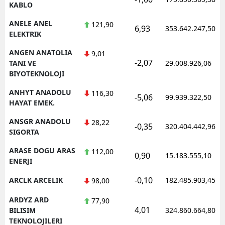
KABLO
ANELE ANEL
121,90
6,93
353.642.247,50
ELEKTRIK
ANGEN ANATOLIA
9,01
-2,07
TANI VE
29.008.926,06
BIYOTEKNOLOJI
ANHYT ANADOLU
116,30
-5,06
99.939.322,50
HAYAT EMEK.
ANSGR ANADOLU
28,22
-0,35
320.404.442,96
SIGORTA
ARASE DOGU ARAS
112,00
0,90
15.183.555,10
ENERJI
-0,10
ARCLK ARCELIK
182.485.903,45
98,00
ARDYZ ARD
77,90
4,01
BILISIM
324.860.664,80
TEKNOLOJILERI