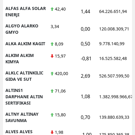
ALFAS ALFA SOLAR
42,40
1,44
64.226.651,94
ENERJI
ALGYO ALARKO
3,34
0,00
120.008.309,71
GMYO
0,50
ALKA ALKIM KAGIT
9.778.140,99
8,09
ALKIM ALKIM
15,97
-0,81
16.525.582,48
KIMYA
ALKLC ALTINKILIC
420,00
2,69
526.507.599,50
GIDA VE SUT
ALTINS1
71,06
1,08
DARPHANE ALTIN
1.382.998.966,67
SERTIFIKASI
ALTNY ALTINAY
15,80
0,70
139.880.639,33
SAVUNMA
ALVES ALVES
1,98
-1,00
175.850.365,38