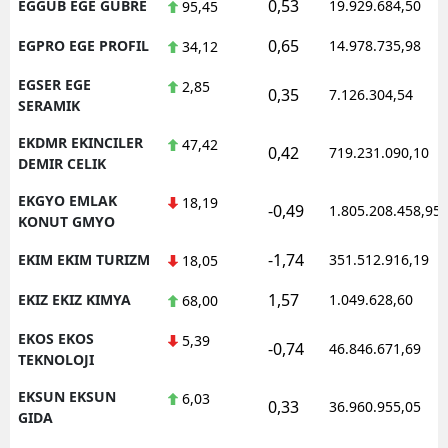
0,53
EGGUB EGE GUBRE
19.929.684,50
95,45
0,65
EGPRO EGE PROFIL
14.978.735,98
34,12
EGSER EGE
2,85
0,35
7.126.304,54
SERAMIK
EKDMR EKINCILER
47,42
0,42
719.231.090,10
DEMIR CELIK
EKGYO EMLAK
18,19
-0,49
1.805.208.458,95
KONUT GMYO
-1,74
EKIM EKIM TURIZM
351.512.916,19
18,05
1,57
EKIZ EKIZ KIMYA
1.049.628,60
68,00
EKOS EKOS
5,39
-0,74
46.846.671,69
TEKNOLOJI
EKSUN EKSUN
6,03
0,33
36.960.955,05
GIDA