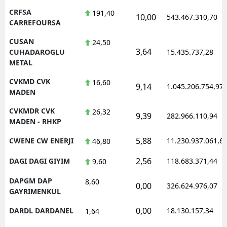
CRFSA
191,40
10,00
543.467.310,70
CARREFOURSA
CUSAN
24,50
3,64
CUHADAROGLU
15.435.737,28
METAL
CVKMD CVK
16,60
9,14
1.045.206.754,97
MADEN
CVKMDR CVK
26,32
9,39
282.966.110,94
MADEN - RHKP
5,88
CWENE CW ENERJI
11.230.937.061,6
46,80
2,56
DAGI DAGI GIYIM
118.683.371,44
9,60
DAPGM DAP
8,60
0,00
326.624.976,07
GAYRIMENKUL
0,00
DARDL DARDANEL
18.130.157,34
1,64