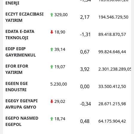
ENERJI
ECZYT ECZACIBASI
329,00
2,17
194.546.729,50
YATIRIM
EDATA E-DATA
18,90
-1,31
89.418.870,57
TEKNOLOJI
EDIP EDIP
39,14
0,67
99.824.646,44
GAYRIMENKUL
EFOR EFOR
19,07
3,92
2.301.238.289,05
YATIRIM
EGEEN EGE
5.230,00
0,00
33.500.412,50
ENDUSTRI
EGEGY EGEYAPI
29,02
-0,34
28.671.215,98
AVRUPA GMYO
EGEPO NASMED
18,74
0,48
64.175.904,42
EGEPOL