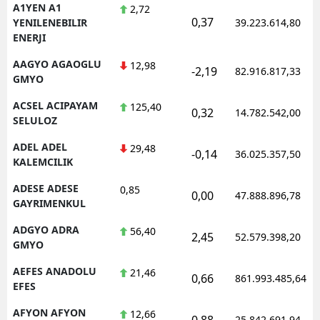
A1YEN A1
2,72
0,37
YENILENEBILIR
39.223.614,80
ENERJI
AAGYO AGAOGLU
12,98
-2,19
82.916.817,33
GMYO
ACSEL ACIPAYAM
125,40
0,32
14.782.542,00
SELULOZ
ADEL ADEL
29,48
-0,14
36.025.357,50
KALEMCILIK
ADESE ADESE
0,85
0,00
47.888.896,78
GAYRIMENKUL
ADGYO ADRA
56,40
2,45
52.579.398,20
GMYO
AEFES ANADOLU
21,46
0,66
861.993.485,64
EFES
AFYON AFYON
12,66
0,88
25.842.691,94