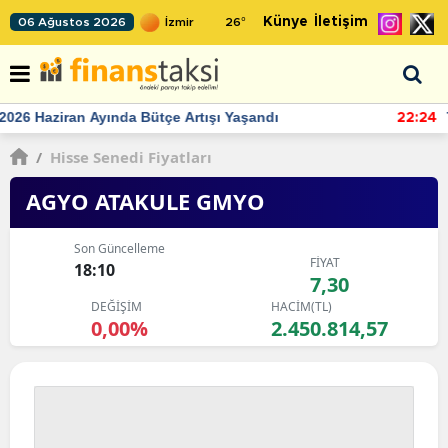
Künye
İletişim
06 Ağustos 2026
26
°
TCMB'nin rezervlerinde artan momentum devam ediyor
22:24
/
Hisse Senedi Fiyatları
AGYO ATAKULE GMYO
Son Güncelleme
FİYAT
18:10
7,30
DEĞİŞİM
HACİM(TL)
0,00%
2.450.814,57