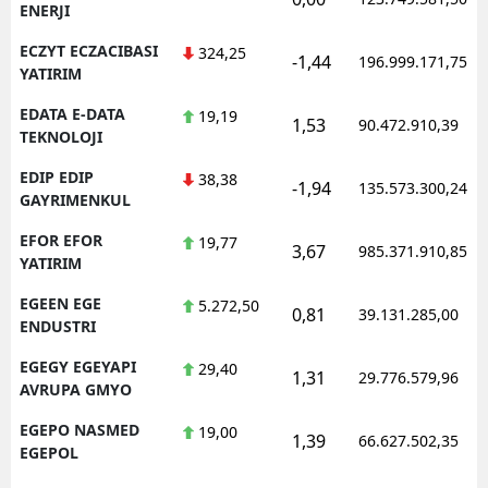
ENERJI
ECZYT ECZACIBASI
324,25
-1,44
196.999.171,75
YATIRIM
EDATA E-DATA
19,19
1,53
90.472.910,39
TEKNOLOJI
EDIP EDIP
38,38
-1,94
135.573.300,24
GAYRIMENKUL
EFOR EFOR
19,77
3,67
985.371.910,85
YATIRIM
EGEEN EGE
5.272,50
0,81
39.131.285,00
ENDUSTRI
EGEGY EGEYAPI
29,40
1,31
29.776.579,96
AVRUPA GMYO
EGEPO NASMED
19,00
1,39
66.627.502,35
EGEPOL