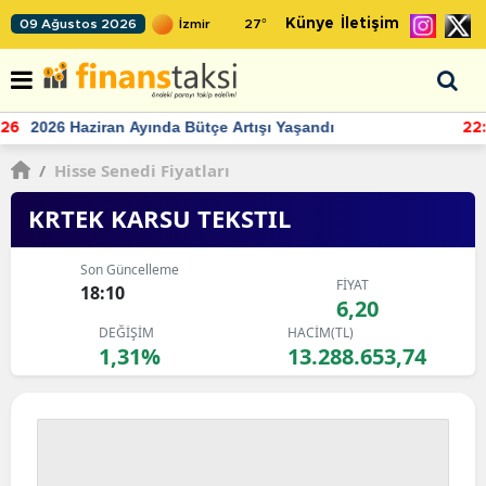
Künye
İletişim
09 Ağustos 2026
27
°
TCMB'nin rezervlerinde artan momentum devam ediyor
22:24
/
Hisse Senedi Fiyatları
KRTEK KARSU TEKSTIL
Son Güncelleme
FİYAT
18:10
6,20
DEĞİŞİM
HACİM(TL)
1,31%
13.288.653,74