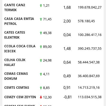
CANTE CAN2
1,21
1,68
199.678.042,27
TERMIK
CASA CASA EMTIA
71,45
2,00
578.180,45
PETROL
CATES CATES
49,38
0,04
100.286.417,16
ELEKTRIK
CCOLA COCA COLA
89,00
1,48
390.245.737,55
ICECEK
CELHA CELIK
24,98
0,64
58.444.547,38
HALAT
CEMAS CEMAS
4,11
0,49
36.400.847,69
DOKUM
0,91
CEMTS CEMTAS
14.713.219,16
8,85
-0,81
CEMZY CEM ZEYTIN
113.034.515,38
12,30