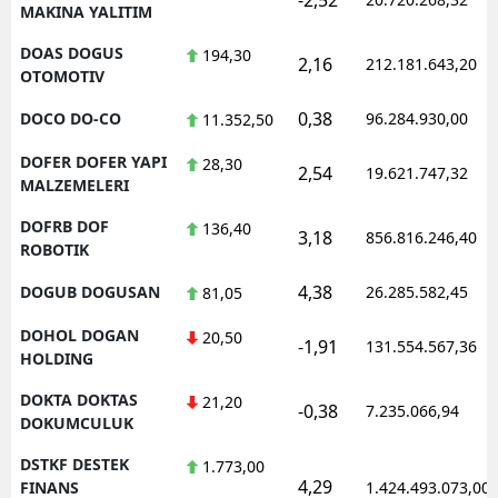
MAKINA YALITIM
DOAS DOGUS
194,30
2,16
212.181.643,20
OTOMOTIV
0,38
DOCO DO-CO
96.284.930,00
11.352,50
DOFER DOFER YAPI
28,30
2,54
19.621.747,32
MALZEMELERI
DOFRB DOF
136,40
3,18
856.816.246,40
ROBOTIK
4,38
DOGUB DOGUSAN
26.285.582,45
81,05
DOHOL DOGAN
20,50
-1,91
131.554.567,36
HOLDING
DOKTA DOKTAS
21,20
-0,38
7.235.066,94
DOKUMCULUK
DSTKF DESTEK
1.773,00
4,29
FINANS
1.424.493.073,00