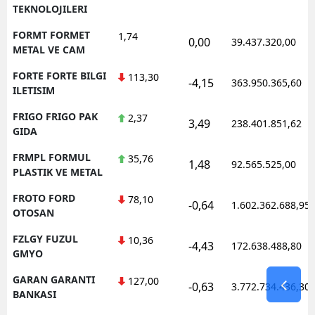
TEKNOLOJILERI
FORMT FORMET
1,74
0,00
39.437.320,00
METAL VE CAM
FORTE FORTE BILGI
113,30
-4,15
363.950.365,60
ILETISIM
FRIGO FRIGO PAK
2,37
3,49
238.401.851,62
GIDA
FRMPL FORMUL
35,76
1,48
92.565.525,00
PLASTIK VE METAL
FROTO FORD
78,10
-0,64
1.602.362.688,95
OTOSAN
FZLGY FUZUL
10,36
-4,43
172.638.488,80
GMYO
GARAN GARANTI
127,00
-0,63
3.772.734.436,30
BANKASI