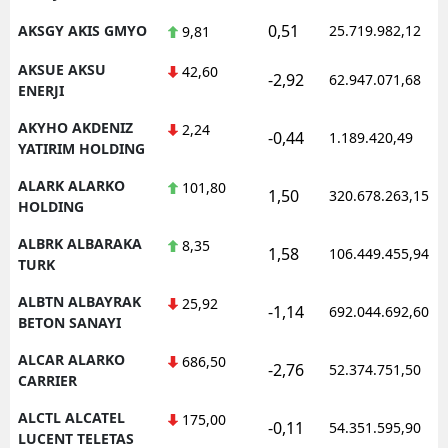
0,51
AKSGY AKIS GMYO
25.719.982,12
9,81
AKSUE AKSU
42,60
-2,92
62.947.071,68
ENERJI
AKYHO AKDENIZ
2,24
-0,44
1.189.420,49
YATIRIM HOLDING
ALARK ALARKO
101,80
1,50
320.678.263,15
HOLDING
ALBRK ALBARAKA
8,35
1,58
106.449.455,94
TURK
ALBTN ALBAYRAK
25,92
-1,14
692.044.692,60
BETON SANAYI
ALCAR ALARKO
686,50
-2,76
52.374.751,50
CARRIER
ALCTL ALCATEL
175,00
-0,11
54.351.595,90
LUCENT TELETAS