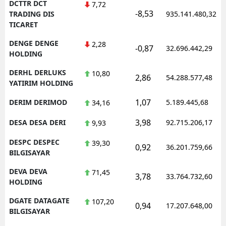
DCTTR DCT
7,72
-8,53
TRADING DIS
935.141.480,32
TICARET
DENGE DENGE
2,28
-0,87
32.696.442,29
HOLDING
DERHL DERLUKS
10,80
2,86
54.288.577,48
YATIRIM HOLDING
1,07
DERIM DERIMOD
5.189.445,68
34,16
3,98
DESA DESA DERI
92.715.206,17
9,93
DESPC DESPEC
39,30
0,92
36.201.759,66
BILGISAYAR
DEVA DEVA
71,45
3,78
33.764.732,60
HOLDING
DGATE DATAGATE
107,20
0,94
17.207.648,00
BILGISAYAR