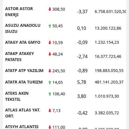
ASTOR ASTOR
308,50
-3,37
6.758.631.520,50
ENERJI
ASUZU ANADOLU
50,45
0,10
13.200.122,86
ISUZU
-0,09
ATAGY ATA GMYO
1.232.154,23
10,59
ATAKP ATAKEY
48,24
-2,74
16.377.723,46
PATATES
-0,89
ATATP ATP YAZILIM
198.883.050,55
245,50
5,78
ATATR ATA TURIZM
481.141.203,37
14,65
ATEKS AKIN
106,40
3,80
1.010.973,30
TEKSTIL
ATLAS ATLAS YAT.
7,13
-0,42
3.382.035,72
ORT.
ATSYH ATLANTIS
111,00