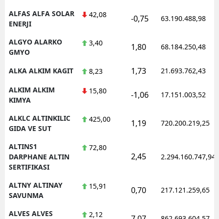
ALFAS ALFA SOLAR
42,08
-0,75
63.190.488,98
ENERJI
ALGYO ALARKO
3,40
1,80
68.184.250,48
GMYO
1,73
ALKA ALKIM KAGIT
21.693.762,43
8,23
ALKIM ALKIM
15,80
-1,06
17.151.003,52
KIMYA
ALKLC ALTINKILIC
425,00
1,19
720.200.219,25
GIDA VE SUT
ALTINS1
72,80
2,45
DARPHANE ALTIN
2.294.160.747,94
SERTIFIKASI
ALTNY ALTINAY
15,91
0,70
217.121.259,65
SAVUNMA
ALVES ALVES
2,12
7,07
862.693.604,57