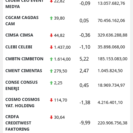
CEOEM CEO EVENT
22,82
-0,09
13.057.682,76
MEDYA
CGCAM CAGDAS
39,80
0,05
70.456.162,06
CAM
-0,36
CIMSA CIMSA
329.636.288,88
44,82
-1,10
CLEBI CELEBI
35.898.068,00
1.437,00
5,22
CMBTN CIMBETON
185.153.083,00
1.614,00
2,47
CMENT CIMENTAS
1.045.824,50
279,50
CONSE CONSUS
2,25
0,45
18.969.734,97
ENERJI
COSMO COSMOS
114,70
-1,38
4.216.401,10
YAT. HOLDING
CRDFA
30,64
-9,99
CREDITWEST
220.906.756,38
FAKTORING