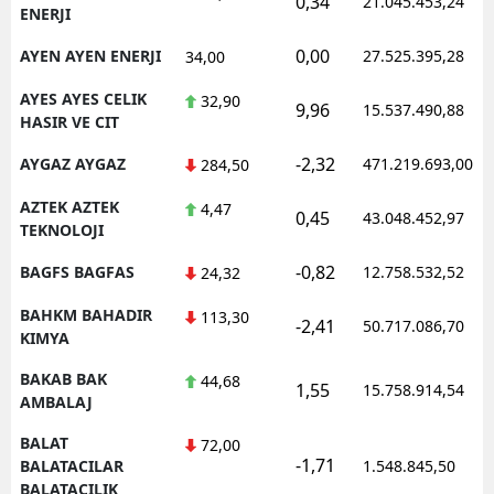
0,34
21.045.453,24
ENERJI
0,00
AYEN AYEN ENERJI
27.525.395,28
34,00
AYES AYES CELIK
32,90
9,96
15.537.490,88
HASIR VE CIT
-2,32
AYGAZ AYGAZ
471.219.693,00
284,50
AZTEK AZTEK
4,47
0,45
43.048.452,97
TEKNOLOJI
-0,82
BAGFS BAGFAS
12.758.532,52
24,32
BAHKM BAHADIR
113,30
-2,41
50.717.086,70
KIMYA
BAKAB BAK
44,68
1,55
15.758.914,54
AMBALAJ
BALAT
72,00
-1,71
BALATACILAR
1.548.845,50
BALATACILIK