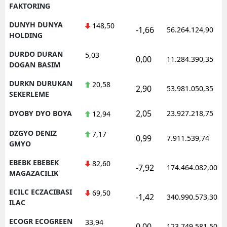
FAKTORING
DUNYH DUNYA
148,50
-1,66
56.264.124,90
HOLDING
DURDO DURAN
5,03
0,00
11.284.390,35
DOGAN BASIM
DURKN DURUKAN
20,58
2,90
53.981.050,35
SEKERLEME
2,05
DYOBY DYO BOYA
23.927.218,75
12,94
DZGYO DENIZ
7,17
0,99
7.911.539,74
GMYO
EBEBK EBEBEK
82,60
-7,92
174.464.082,00
MAGAZACILIK
ECILC ECZACIBASI
69,50
-1,42
340.990.573,30
ILAC
ECOGR ECOGREEN
33,94
0,00
123.749.581,50