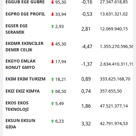
-0,16
EGGUB EGE GUBRE
27.347.618,85
95,30
-0,53
EGPRO EGE PROFIL
13.631.321,02
33,94
EGSER EGE
2,93
2,81
12.069.940,15
SERAMIK
EKDMR EKINCILER
45,30
-4,47
1.355.270.596,56
DEMIR CELIK
EKGYO EMLAK
17,94
-1,37
2.634.410.311,19
KONUT GMYO
0,89
EKIM EKIM TURIZM
333.625.168,70
18,21
0,74
EKIZ EKIZ KIMYA
357.655,50
68,50
EKOS EKOS
5,49
1,86
47.521.377,14
TEKNOLOJI
EKSUN EKSUN
6,23
3,32
42.791.974,53
GIDA