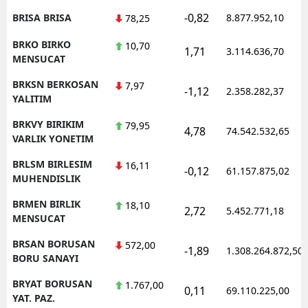
-0,82
BRISA BRISA
8.877.952,10
78,25
BRKO BIRKO
10,70
1,71
3.114.636,70
MENSUCAT
BRKSN BERKOSAN
7,97
-1,12
2.358.282,37
YALITIM
BRKVY BIRIKIM
79,95
4,78
74.542.532,65
VARLIK YONETIM
BRLSM BIRLESIM
16,11
-0,12
61.157.875,02
MUHENDISLIK
BRMEN BIRLIK
18,10
2,72
5.452.771,18
MENSUCAT
BRSAN BORUSAN
572,00
-1,89
1.308.264.872,50
BORU SANAYI
BRYAT BORUSAN
1.767,00
0,11
69.110.225,00
YAT. PAZ.