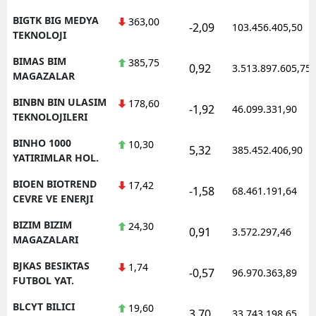
BIGTK BIG MEDYA
363,00
-2,09
103.456.405,50
TEKNOLOJI
BIMAS BIM
385,75
0,92
3.513.897.605,75
MAGAZALAR
BINBN BIN ULASIM
178,60
-1,92
46.099.331,90
TEKNOLOJILERI
BINHO 1000
10,30
5,32
385.452.406,90
YATIRIMLAR HOL.
BIOEN BIOTREND
17,42
-1,58
68.461.191,64
CEVRE VE ENERJI
BIZIM BIZIM
24,30
0,91
3.572.297,46
MAGAZALARI
BJKAS BESIKTAS
1,74
-0,57
96.970.363,89
FUTBOL YAT.
BLCYT BILICI
19,60
3,70
33.743.198,65