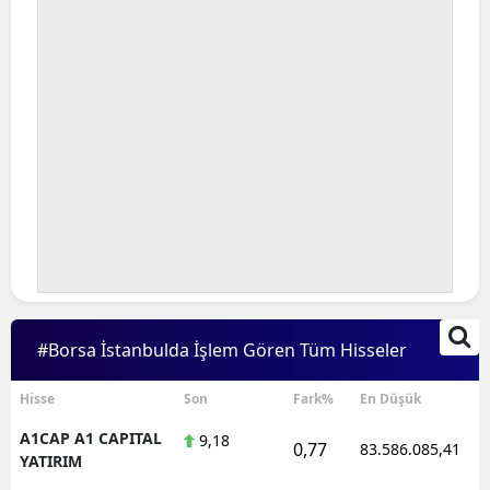
#Borsa İstanbulda İşlem Gören Tüm Hisseler
Hisse
Son
Fark%
En Düşük
A1CAP A1 CAPITAL
9,18
0,77
83.586.085,41
YATIRIM