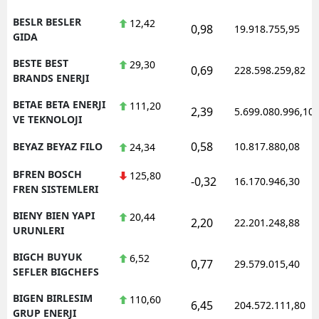
BESLR BESLER
12,42
0,98
19.918.755,95
GIDA
BESTE BEST
29,30
0,69
228.598.259,82
BRANDS ENERJI
BETAE BETA ENERJI
111,20
2,39
5.699.080.996,10
VE TEKNOLOJI
0,58
BEYAZ BEYAZ FILO
10.817.880,08
24,34
BFREN BOSCH
125,80
-0,32
16.170.946,30
FREN SISTEMLERI
BIENY BIEN YAPI
20,44
2,20
22.201.248,88
URUNLERI
BIGCH BUYUK
6,52
0,77
29.579.015,40
SEFLER BIGCHEFS
BIGEN BIRLESIM
110,60
6,45
204.572.111,80
GRUP ENERJI