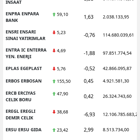
INSAAT
ENPRA ENPARA
59,10
1,63
2.038.133,95
BANK
ENSRI ENSARI
5,23
-0,76
114.680.039,61
SINAI YATIRIMLAR
ENTRA IC ENTERRA
4,69
-1,88
97.851.774,54
YEN. ENERJI
-0,52
EPLAS EGEPLAST
42.866.095,87
5,76
0,45
ERBOS ERBOSAN
4.921.581,30
155,50
ERCB ERCIYAS
47,90
0,42
26.324.743,60
CELIK BORU
EREGL EREGLI
38,68
-6,93
12.106.785.683,2
DEMIR CELIK
2,99
ERSU ERSU GIDA
8.513.734,00
23,42