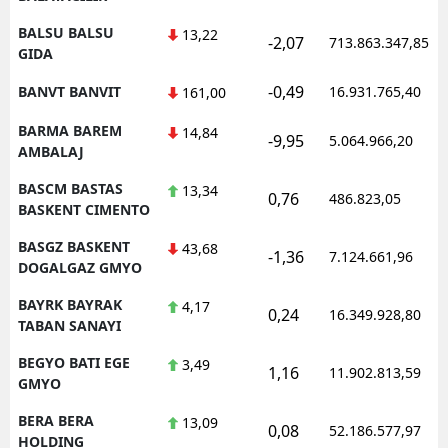
BALSU BALSU
13,22
-2,07
713.863.347,85
GIDA
-0,49
BANVT BANVIT
16.931.765,40
161,00
BARMA BAREM
14,84
-9,95
5.064.966,20
AMBALAJ
BASCM BASTAS
13,34
0,76
486.823,05
BASKENT CIMENTO
BASGZ BASKENT
43,68
-1,36
7.124.661,96
DOGALGAZ GMYO
BAYRK BAYRAK
4,17
0,24
16.349.928,80
TABAN SANAYI
BEGYO BATI EGE
3,49
1,16
11.902.813,59
GMYO
BERA BERA
13,09
0,08
52.186.577,97
HOLDING