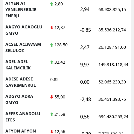
A1YEN A1
2,80
2,94
YENILENEBILIR
68.908.325,15
ENERJI
AAGYO AGAOGLU
12,87
-0,85
85.536.212,74
GMYO
ACSEL ACIPAYAM
128,50
2,47
26.128.191,00
SELULOZ
ADEL ADEL
32,42
9,97
149.318.118,44
KALEMCILIK
ADESE ADESE
0,85
0,00
52.065.239,39
GAYRIMENKUL
ADGYO ADRA
55,00
-2,48
36.451.393,75
GMYO
AEFES ANADOLU
21,58
0,56
634.480.253,24
EFES
AFYON AFYON
12,56
-0,79
7.770.628,92