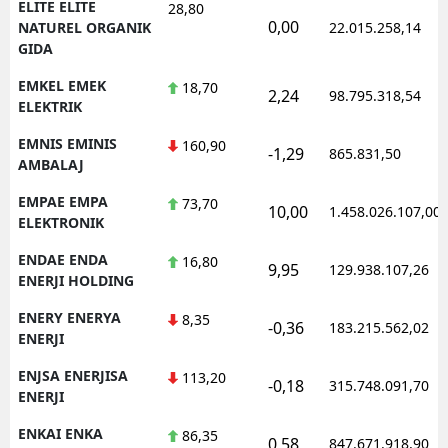
ELITE ELITE
28,80
0,00
NATUREL ORGANIK
22.015.258,14
GIDA
EMKEL EMEK
18,70
2,24
98.795.318,54
ELEKTRIK
EMNIS EMINIS
160,90
-1,29
865.831,50
AMBALAJ
EMPAE EMPA
73,70
10,00
1.458.026.107,00
ELEKTRONIK
ENDAE ENDA
16,80
9,95
129.938.107,26
ENERJI HOLDING
ENERY ENERYA
8,35
-0,36
183.215.562,02
ENERJI
ENJSA ENERJISA
113,20
-0,18
315.748.091,70
ENERJI
ENKAI ENKA
86,35
0,58
847.671.918,90