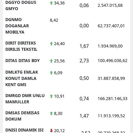
DGGYO DOGUS
34,36
0,06
2.547.015,68
GMYO
DGNMO
8,42
0,00
DOGANLAR
62.737.407,01
MOBILYA
DIRIT DIRITEKS
24,40
1,67
1.934.969,00
DIRILIS TEKSTIL
2,73
DITAS DITAS BDY
100.496.036,62
25,56
DMLKTG EMLAK
6,09
0,50
KONUT DAMLA
31.887.858,99
KENT GMS
DMRGD DMR UNLU
10,91
0,74
166.281.146,33
MAMULLER
DMSAS DEMISAS
8,30
1,47
11.913.199,52
DOKUM
DNISI DINAMIK ISI
20,12
-2,52
20.720.268,32