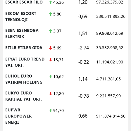
1,20
ESCAR ESCAR FILO
97.326.379,02
45,36
ESCOM ESCORT
5,80
0,69
339.541.892,26
TEKNOLOJI
ESEN ESENBOGA
3,37
1,51
89.808.012,69
ELEKTRIK
-2,74
ETILR ETILER GIDA
35.532.958,52
5,69
ETYAT EURO TREND
13,71
-0,22
11.194.021,90
YAT. ORT.
EUHOL EURO
10,62
1,14
4.711.381,05
YATIRIM HOLDING
EUKYO EURO
12,80
-0,78
9.221.557,99
KAPITAL YAT. ORT.
EUPWR
91,70
0,66
EUROPOWER
911.874.814,50
ENERJI