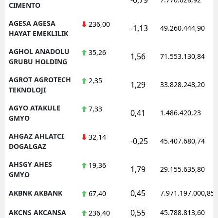
CIMENTO
AGESA AGESA
236,00
-1,13
49.260.444,90
HAYAT EMEKLILIK
AGHOL ANADOLU
35,26
1,56
71.553.130,84
GRUBU HOLDING
AGROT AGROTECH
2,35
1,29
33.828.248,20
TEKNOLOJI
AGYO ATAKULE
7,33
0,41
1.486.420,23
GMYO
AHGAZ AHLATCI
32,14
-0,25
45.407.680,74
DOGALGAZ
AHSGY AHES
19,36
1,79
29.155.635,80
GMYO
0,45
AKBNK AKBANK
7.971.197.000,85
67,40
0,55
AKCNS AKCANSA
45.788.813,60
236,40