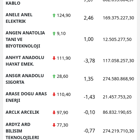
KABLO
ANELE ANEL
124,90
2,46
169.375.227,30
ELEKTRIK
ANGEN ANATOLIA
9,10
1,00
TANI VE
12.505.277,50
BIYOTEKNOLOJI
ANHYT ANADOLU
111,90
-3,78
117.058.257,30
HAYAT EMEK.
ANSGR ANADOLU
28,60
1,35
274.580.868,90
SIGORTA
ARASE DOGU ARAS
110,40
-1,43
21.457.753,20
ENERJI
-0,10
ARCLK ARCELIK
86.832.190,65
97,90
ARDYZ ARD
77,30
-0,77
BILISIM
274.219.710,30
TEKNOLOJILERI