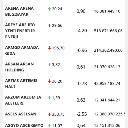
ARENA ARENA
20,24
0,90
16.381.449,10
BILGISAYAR
ARFYE ARF BIO
29,66
-4,20
YENILENEBILIR
518.871.666,06
ENERJI
ARMGD ARMADA
195,70
-0,96
214.302.490,60
GIDA
ARSAN ARSAN
3,32
0,61
21.970.628,13
HOLDING
ARTMS ARTEMIS
38,20
-0,78
42.958.188,74
HALI
ARZUM ARZUM EV
1,59
0,63
12.041.644,21
ALETLERI
-2,55
ASELS ASELSAN
12.380.970.235,5
353,75
0,64
ASGYO ASCE GMYO
13.151.313,06
11,07