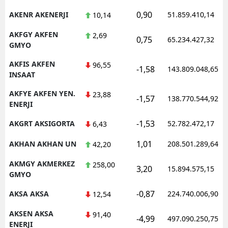
0,90
AKENR AKENERJI
51.859.410,14
10,14
AKFGY AKFEN
2,69
0,75
65.234.427,32
GMYO
AKFIS AKFEN
96,55
-1,58
143.809.048,65
INSAAT
AKFYE AKFEN YEN.
23,88
-1,57
138.770.544,92
ENERJI
-1,53
AKGRT AKSIGORTA
52.782.472,17
6,43
1,01
AKHAN AKHAN UN
208.501.289,64
42,20
AKMGY AKMERKEZ
258,00
3,20
15.894.575,15
GMYO
-0,87
AKSA AKSA
224.740.006,90
12,54
AKSEN AKSA
91,40
-4,99
497.090.250,75
ENERJI