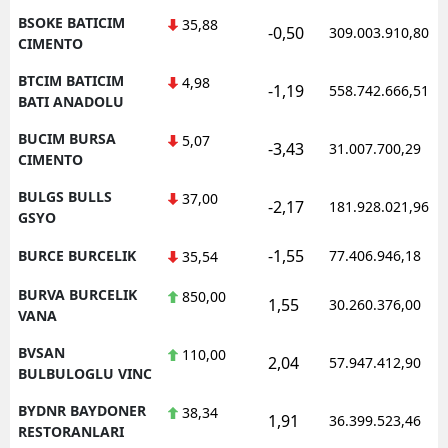
BSOKE BATICIM
35,88
-0,50
309.003.910,80
CIMENTO
BTCIM BATICIM
4,98
-1,19
558.742.666,51
BATI ANADOLU
BUCIM BURSA
5,07
-3,43
31.007.700,29
CIMENTO
BULGS BULLS
37,00
-2,17
181.928.021,96
GSYO
-1,55
BURCE BURCELIK
77.406.946,18
35,54
BURVA BURCELIK
850,00
1,55
30.260.376,00
VANA
BVSAN
110,00
2,04
57.947.412,90
BULBULOGLU VINC
BYDNR BAYDONER
38,34
1,91
36.399.523,46
RESTORANLARI