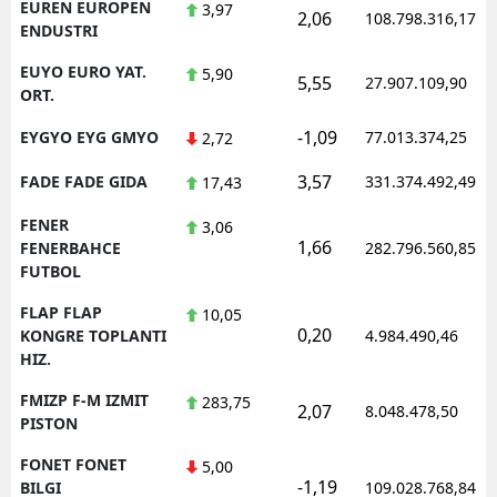
EUREN EUROPEN
3,97
2,06
108.798.316,17
ENDUSTRI
EUYO EURO YAT.
5,90
5,55
27.907.109,90
ORT.
-1,09
EYGYO EYG GMYO
77.013.374,25
2,72
3,57
FADE FADE GIDA
331.374.492,49
17,43
FENER
3,06
1,66
FENERBAHCE
282.796.560,85
FUTBOL
FLAP FLAP
10,05
0,20
KONGRE TOPLANTI
4.984.490,46
HIZ.
FMIZP F-M IZMIT
283,75
2,07
8.048.478,50
PISTON
FONET FONET
5,00
-1,19
BILGI
109.028.768,84