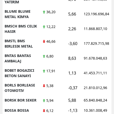
YATIRIM
BLUME BLUME
36,20
5,66
123.196.696,84
METAL KIMYA
BMSCH BMS CELIK
12,22
2,26
11.868.807,10
HASIR
BMSTL BMS
46,66
-3,60
177.829.715,98
BIRLESIK METAL
BNTAS BANTAS
6,80
8,63
91.678.048,63
AMBALAJ
BOBET BOGAZICI
17,91
1,13
41.453.711,11
BETON SANAYI
BORLS BORLEASE
5,38
-0,37
21.810.012,96
OTOMOTIV
5,88
BORSK BOR SEKER
65.840.848,24
5,94
-1,13
BOSSA BOSSA
10.361.008,49
6,12