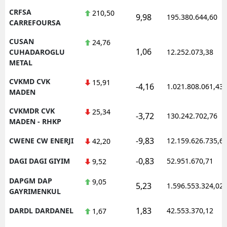
CRFSA
210,50
9,98
195.380.644,60
CARREFOURSA
CUSAN
24,76
1,06
CUHADAROGLU
12.252.073,38
METAL
CVKMD CVK
15,91
-4,16
1.021.808.061,43
MADEN
CVKMDR CVK
25,34
-3,72
130.242.702,76
MADEN - RHKP
-9,83
CWENE CW ENERJI
12.159.626.735,6
42,20
-0,83
DAGI DAGI GIYIM
52.951.670,71
9,52
DAPGM DAP
9,05
5,23
1.596.553.324,02
GAYRIMENKUL
1,83
DARDL DARDANEL
42.553.370,12
1,67