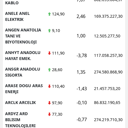
KABLO
ANELE ANEL
124,90
2,46
169.375.227,30
ELEKTRIK
ANGEN ANATOLIA
9,10
1,00
TANI VE
12.505.277,50
BIYOTEKNOLOJI
ANHYT ANADOLU
111,90
-3,78
117.058.257,30
HAYAT EMEK.
ANSGR ANADOLU
28,60
1,35
274.580.868,90
SIGORTA
ARASE DOGU ARAS
110,40
-1,43
21.457.753,20
ENERJI
-0,10
ARCLK ARCELIK
86.832.190,65
97,90
ARDYZ ARD
77,30
-0,77
BILISIM
274.219.710,30
TEKNOLOJILERI