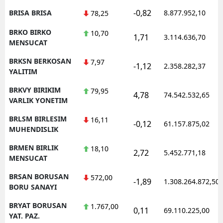
-0,82
BRISA BRISA
8.877.952,10
78,25
BRKO BIRKO
10,70
1,71
3.114.636,70
MENSUCAT
BRKSN BERKOSAN
7,97
-1,12
2.358.282,37
YALITIM
BRKVY BIRIKIM
79,95
4,78
74.542.532,65
VARLIK YONETIM
BRLSM BIRLESIM
16,11
-0,12
61.157.875,02
MUHENDISLIK
BRMEN BIRLIK
18,10
2,72
5.452.771,18
MENSUCAT
BRSAN BORUSAN
572,00
-1,89
1.308.264.872,50
BORU SANAYI
BRYAT BORUSAN
1.767,00
0,11
69.110.225,00
YAT. PAZ.