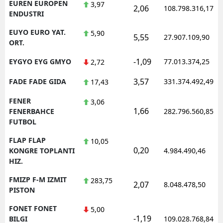
EUREN EUROPEN
3,97
2,06
108.798.316,17
ENDUSTRI
EUYO EURO YAT.
5,90
5,55
27.907.109,90
ORT.
-1,09
EYGYO EYG GMYO
77.013.374,25
2,72
3,57
FADE FADE GIDA
331.374.492,49
17,43
FENER
3,06
1,66
FENERBAHCE
282.796.560,85
FUTBOL
FLAP FLAP
10,05
0,20
KONGRE TOPLANTI
4.984.490,46
HIZ.
FMIZP F-M IZMIT
283,75
2,07
8.048.478,50
PISTON
FONET FONET
5,00
-1,19
BILGI
109.028.768,84