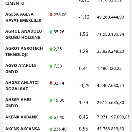
CIMENTO
AGESA AGESA
236,00
-1,13
49.260.444,90
HAYAT EMEKLILIK
AGHOL ANADOLU
35,26
1,56
71.553.130,84
GRUBU HOLDING
AGROT AGROTECH
2,35
1,29
33.828.248,20
TEKNOLOJI
AGYO ATAKULE
7,33
0,41
1.486.420,23
GMYO
AHGAZ AHLATCI
32,14
-0,25
45.407.680,74
DOGALGAZ
AHSGY AHES
19,36
1,79
29.155.635,80
GMYO
0,45
AKBNK AKBANK
7.971.197.000,85
67,40
0,55
AKCNS AKCANSA
45.788.813,60
236,40