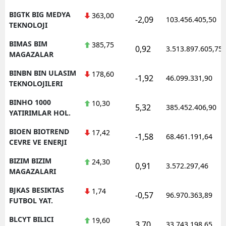
BIGTK BIG MEDYA
363,00
-2,09
103.456.405,50
TEKNOLOJI
BIMAS BIM
385,75
0,92
3.513.897.605,75
MAGAZALAR
BINBN BIN ULASIM
178,60
-1,92
46.099.331,90
TEKNOLOJILERI
BINHO 1000
10,30
5,32
385.452.406,90
YATIRIMLAR HOL.
BIOEN BIOTREND
17,42
-1,58
68.461.191,64
CEVRE VE ENERJI
BIZIM BIZIM
24,30
0,91
3.572.297,46
MAGAZALARI
BJKAS BESIKTAS
1,74
-0,57
96.970.363,89
FUTBOL YAT.
BLCYT BILICI
19,60
3,70
33.743.198,65