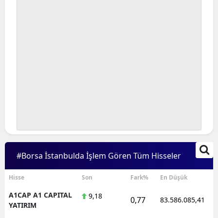
#Borsa İstanbulda İşlem Gören Tüm Hisseler
Hisse
Son
Fark%
En Düşük
A1CAP A1 CAPITAL
9,18
0,77
83.586.085,41
YATIRIM