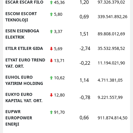
1,20
ESCAR ESCAR FILO
97.326.379,02
45,36
ESCOM ESCORT
5,80
0,69
339.541.892,26
TEKNOLOJI
ESEN ESENBOGA
3,37
1,51
89.808.012,69
ELEKTRIK
-2,74
ETILR ETILER GIDA
35.532.958,52
5,69
ETYAT EURO TREND
13,71
-0,22
11.194.021,90
YAT. ORT.
EUHOL EURO
10,62
1,14
4.711.381,05
YATIRIM HOLDING
EUKYO EURO
12,80
-0,78
9.221.557,99
KAPITAL YAT. ORT.
EUPWR
91,70
0,66
EUROPOWER
911.874.814,50
ENERJI