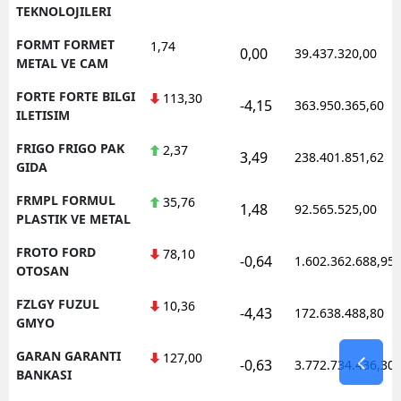
TEKNOLOJILERI
FORMT FORMET
1,74
0,00
39.437.320,00
METAL VE CAM
FORTE FORTE BILGI
113,30
-4,15
363.950.365,60
ILETISIM
FRIGO FRIGO PAK
2,37
3,49
238.401.851,62
GIDA
FRMPL FORMUL
35,76
1,48
92.565.525,00
PLASTIK VE METAL
FROTO FORD
78,10
-0,64
1.602.362.688,95
OTOSAN
FZLGY FUZUL
10,36
-4,43
172.638.488,80
GMYO
GARAN GARANTI
127,00
-0,63
3.772.734.436,30
BANKASI