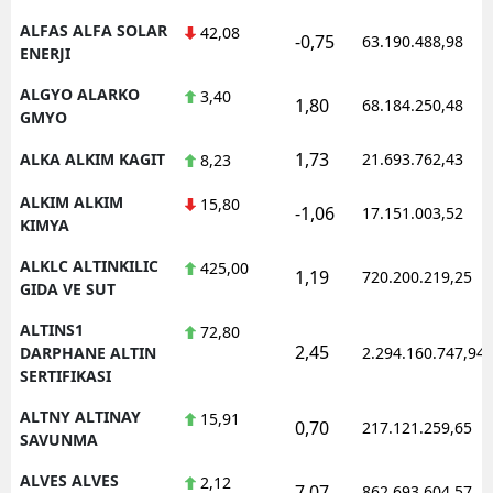
ALFAS ALFA SOLAR
42,08
-0,75
63.190.488,98
ENERJI
ALGYO ALARKO
3,40
1,80
68.184.250,48
GMYO
1,73
ALKA ALKIM KAGIT
21.693.762,43
8,23
ALKIM ALKIM
15,80
-1,06
17.151.003,52
KIMYA
ALKLC ALTINKILIC
425,00
1,19
720.200.219,25
GIDA VE SUT
ALTINS1
72,80
2,45
DARPHANE ALTIN
2.294.160.747,94
SERTIFIKASI
ALTNY ALTINAY
15,91
0,70
217.121.259,65
SAVUNMA
ALVES ALVES
2,12
7,07
862.693.604,57