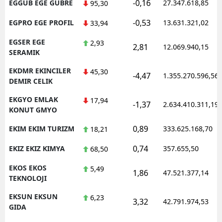
-0,16
EGGUB EGE GUBRE
27.347.618,85
95,30
-0,53
EGPRO EGE PROFIL
13.631.321,02
33,94
EGSER EGE
2,93
2,81
12.069.940,15
SERAMIK
EKDMR EKINCILER
45,30
-4,47
1.355.270.596,56
DEMIR CELIK
EKGYO EMLAK
17,94
-1,37
2.634.410.311,19
KONUT GMYO
0,89
EKIM EKIM TURIZM
333.625.168,70
18,21
0,74
EKIZ EKIZ KIMYA
357.655,50
68,50
EKOS EKOS
5,49
1,86
47.521.377,14
TEKNOLOJI
EKSUN EKSUN
6,23
3,32
42.791.974,53
GIDA