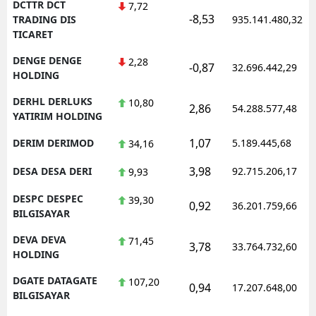
DCTTR DCT
7,72
-8,53
TRADING DIS
935.141.480,32
TICARET
DENGE DENGE
2,28
-0,87
32.696.442,29
HOLDING
DERHL DERLUKS
10,80
2,86
54.288.577,48
YATIRIM HOLDING
1,07
DERIM DERIMOD
5.189.445,68
34,16
3,98
DESA DESA DERI
92.715.206,17
9,93
DESPC DESPEC
39,30
0,92
36.201.759,66
BILGISAYAR
DEVA DEVA
71,45
3,78
33.764.732,60
HOLDING
DGATE DATAGATE
107,20
0,94
17.207.648,00
BILGISAYAR