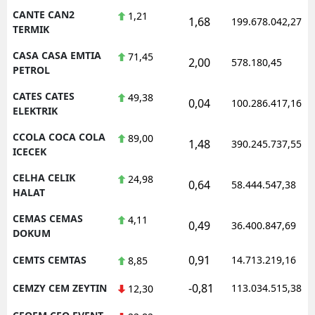
CANTE CAN2
1,21
1,68
199.678.042,27
TERMIK
CASA CASA EMTIA
71,45
2,00
578.180,45
PETROL
CATES CATES
49,38
0,04
100.286.417,16
ELEKTRIK
CCOLA COCA COLA
89,00
1,48
390.245.737,55
ICECEK
CELHA CELIK
24,98
0,64
58.444.547,38
HALAT
CEMAS CEMAS
4,11
0,49
36.400.847,69
DOKUM
0,91
CEMTS CEMTAS
14.713.219,16
8,85
-0,81
CEMZY CEM ZEYTIN
113.034.515,38
12,30