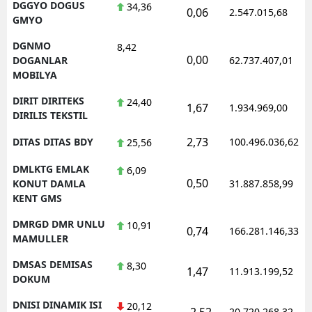
DGGYO DOGUS
34,36
0,06
2.547.015,68
GMYO
DGNMO
8,42
0,00
DOGANLAR
62.737.407,01
MOBILYA
DIRIT DIRITEKS
24,40
1,67
1.934.969,00
DIRILIS TEKSTIL
2,73
DITAS DITAS BDY
100.496.036,62
25,56
DMLKTG EMLAK
6,09
0,50
KONUT DAMLA
31.887.858,99
KENT GMS
DMRGD DMR UNLU
10,91
0,74
166.281.146,33
MAMULLER
DMSAS DEMISAS
8,30
1,47
11.913.199,52
DOKUM
DNISI DINAMIK ISI
20,12
-2,52
20.720.268,32