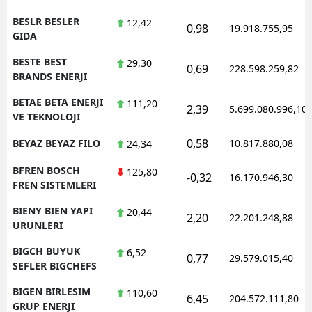
BESLR BESLER
12,42
0,98
19.918.755,95
GIDA
BESTE BEST
29,30
0,69
228.598.259,82
BRANDS ENERJI
BETAE BETA ENERJI
111,20
2,39
5.699.080.996,10
VE TEKNOLOJI
0,58
BEYAZ BEYAZ FILO
10.817.880,08
24,34
BFREN BOSCH
125,80
-0,32
16.170.946,30
FREN SISTEMLERI
BIENY BIEN YAPI
20,44
2,20
22.201.248,88
URUNLERI
BIGCH BUYUK
6,52
0,77
29.579.015,40
SEFLER BIGCHEFS
BIGEN BIRLESIM
110,60
6,45
204.572.111,80
GRUP ENERJI