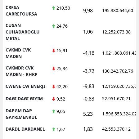
CRFSA
210,50
9,98
195.380.644,60
CARREFOURSA
CUSAN
24,76
1,06
CUHADAROGLU
12.252.073,38
METAL
CVKMD CVK
15,91
-4,16
1.021.808.061,43
MADEN
CVKMDR CVK
25,34
-3,72
130.242.702,76
MADEN - RHKP
-9,83
CWENE CW ENERJI
12.159.626.735,6
42,20
-0,83
DAGI DAGI GIYIM
52.951.670,71
9,52
DAPGM DAP
9,05
5,23
1.596.553.324,02
GAYRIMENKUL
1,83
DARDL DARDANEL
42.553.370,12
1,67