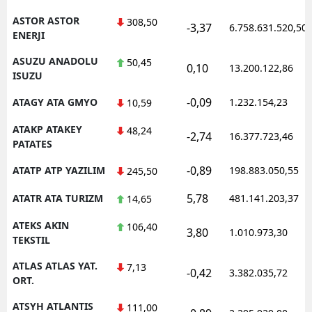
ASTOR ASTOR
308,50
-3,37
6.758.631.520,50
ENERJI
ASUZU ANADOLU
50,45
0,10
13.200.122,86
ISUZU
-0,09
ATAGY ATA GMYO
1.232.154,23
10,59
ATAKP ATAKEY
48,24
-2,74
16.377.723,46
PATATES
-0,89
ATATP ATP YAZILIM
198.883.050,55
245,50
5,78
ATATR ATA TURIZM
481.141.203,37
14,65
ATEKS AKIN
106,40
3,80
1.010.973,30
TEKSTIL
ATLAS ATLAS YAT.
7,13
-0,42
3.382.035,72
ORT.
ATSYH ATLANTIS
111,00