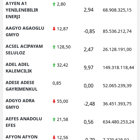
A1YEN A1
2,80
2,94
YENILENEBILIR
68.908.325,15
ENERJI
AAGYO AGAOGLU
12,87
-0,85
85.536.212,74
GMYO
ACSEL ACIPAYAM
128,50
2,47
26.128.191,00
SELULOZ
ADEL ADEL
32,42
9,97
149.318.118,44
KALEMCILIK
ADESE ADESE
0,85
0,00
52.065.239,39
GAYRIMENKUL
ADGYO ADRA
55,00
-2,48
36.451.393,75
GMYO
AEFES ANADOLU
21,58
0,56
634.480.253,24
EFES
AFYON AFYON
12,56
-0,79
7.770.628,92