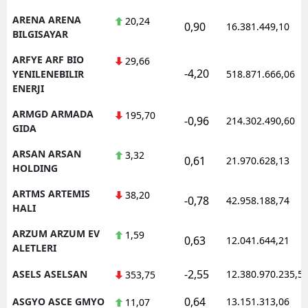
ARENA ARENA
20,24
0,90
16.381.449,10
BILGISAYAR
ARFYE ARF BIO
29,66
-4,20
YENILENEBILIR
518.871.666,06
ENERJI
ARMGD ARMADA
195,70
-0,96
214.302.490,60
GIDA
ARSAN ARSAN
3,32
0,61
21.970.628,13
HOLDING
ARTMS ARTEMIS
38,20
-0,78
42.958.188,74
HALI
ARZUM ARZUM EV
1,59
0,63
12.041.644,21
ALETLERI
-2,55
ASELS ASELSAN
12.380.970.235,5
353,75
0,64
ASGYO ASCE GMYO
13.151.313,06
11,07