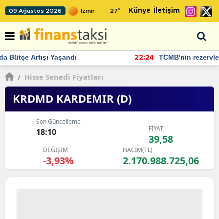
Künye
İletişim
09 Ağustos 2026
27
°
TCMB'nin rezervlerinde artan momentum devam ediyor
22:24
/
Hisse Senedi Fiyatları
KRDMD KARDEMIR (D)
Son Güncelleme
FİYAT
18:10
39,58
DEĞİŞİM
HACİM(TL)
-3,93%
2.170.988.725,06