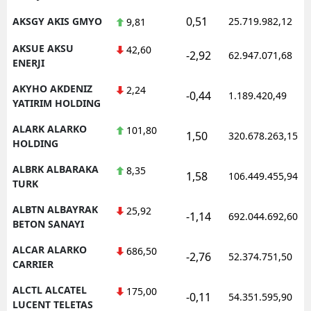
0,51
AKSGY AKIS GMYO
25.719.982,12
9,81
AKSUE AKSU
42,60
-2,92
62.947.071,68
ENERJI
AKYHO AKDENIZ
2,24
-0,44
1.189.420,49
YATIRIM HOLDING
ALARK ALARKO
101,80
1,50
320.678.263,15
HOLDING
ALBRK ALBARAKA
8,35
1,58
106.449.455,94
TURK
ALBTN ALBAYRAK
25,92
-1,14
692.044.692,60
BETON SANAYI
ALCAR ALARKO
686,50
-2,76
52.374.751,50
CARRIER
ALCTL ALCATEL
175,00
-0,11
54.351.595,90
LUCENT TELETAS