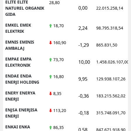
ELITE ELITE
28,80
0,00
NATUREL ORGANIK
22.015.258,14
GIDA
EMKEL EMEK
18,70
2,24
98.795.318,54
ELEKTRIK
EMNIS EMINIS
160,90
-1,29
865.831,50
AMBALAJ
EMPAE EMPA
73,70
10,00
1.458.026.107,00
ELEKTRONIK
ENDAE ENDA
16,80
9,95
129.938.107,26
ENERJI HOLDING
ENERY ENERYA
8,35
-0,36
183.215.562,02
ENERJI
ENJSA ENERJISA
113,20
-0,18
315.748.091,70
ENERJI
ENKAI ENKA
86,35
0,58
847.671.918,90