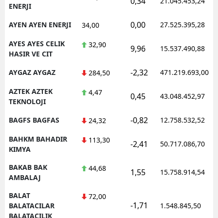
0,34
21.045.453,24
ENERJI
0,00
AYEN AYEN ENERJI
27.525.395,28
34,00
AYES AYES CELIK
32,90
9,96
15.537.490,88
HASIR VE CIT
-2,32
AYGAZ AYGAZ
471.219.693,00
284,50
AZTEK AZTEK
4,47
0,45
43.048.452,97
TEKNOLOJI
-0,82
BAGFS BAGFAS
12.758.532,52
24,32
BAHKM BAHADIR
113,30
-2,41
50.717.086,70
KIMYA
BAKAB BAK
44,68
1,55
15.758.914,54
AMBALAJ
BALAT
72,00
-1,71
BALATACILAR
1.548.845,50
BALATACILIK