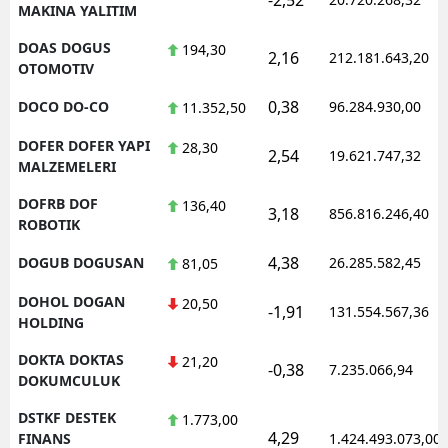
MAKINA YALITIM
DOAS DOGUS
194,30
2,16
212.181.643,20
OTOMOTIV
0,38
DOCO DO-CO
96.284.930,00
11.352,50
DOFER DOFER YAPI
28,30
2,54
19.621.747,32
MALZEMELERI
DOFRB DOF
136,40
3,18
856.816.246,40
ROBOTIK
4,38
DOGUB DOGUSAN
26.285.582,45
81,05
DOHOL DOGAN
20,50
-1,91
131.554.567,36
HOLDING
DOKTA DOKTAS
21,20
-0,38
7.235.066,94
DOKUMCULUK
DSTKF DESTEK
1.773,00
4,29
FINANS
1.424.493.073,00