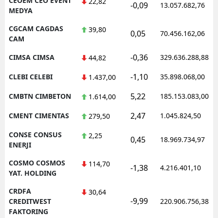
CEOEM CEO EVENT
22,82
-0,09
13.057.682,76
MEDYA
CGCAM CAGDAS
39,80
0,05
70.456.162,06
CAM
-0,36
CIMSA CIMSA
329.636.288,88
44,82
-1,10
CLEBI CELEBI
35.898.068,00
1.437,00
5,22
CMBTN CIMBETON
185.153.083,00
1.614,00
2,47
CMENT CIMENTAS
1.045.824,50
279,50
CONSE CONSUS
2,25
0,45
18.969.734,97
ENERJI
COSMO COSMOS
114,70
-1,38
4.216.401,10
YAT. HOLDING
CRDFA
30,64
-9,99
CREDITWEST
220.906.756,38
FAKTORING