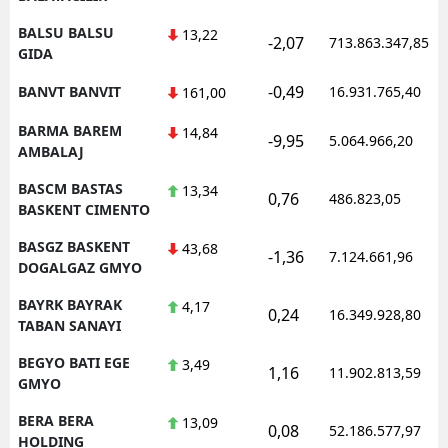
BALSU BALSU
13,22
-2,07
713.863.347,85
GIDA
-0,49
BANVT BANVIT
16.931.765,40
161,00
BARMA BAREM
14,84
-9,95
5.064.966,20
AMBALAJ
BASCM BASTAS
13,34
0,76
486.823,05
BASKENT CIMENTO
BASGZ BASKENT
43,68
-1,36
7.124.661,96
DOGALGAZ GMYO
BAYRK BAYRAK
4,17
0,24
16.349.928,80
TABAN SANAYI
BEGYO BATI EGE
3,49
1,16
11.902.813,59
GMYO
BERA BERA
13,09
0,08
52.186.577,97
HOLDING