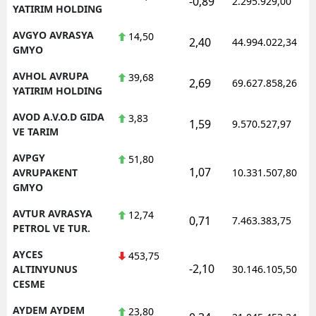
-0,89
2.295.929,00
YATIRIM HOLDING
AVGYO AVRASYA
14,50
2,40
44.994.022,34
GMYO
AVHOL AVRUPA
39,68
2,69
69.627.858,26
YATIRIM HOLDING
AVOD A.V.O.D GIDA
3,83
1,59
9.570.527,97
VE TARIM
AVPGY
51,80
1,07
AVRUPAKENT
10.331.507,80
GMYO
AVTUR AVRASYA
12,74
0,71
7.463.383,75
PETROL VE TUR.
AYCES
453,75
-2,10
ALTINYUNUS
30.146.105,50
CESME
AYDEM AYDEM
23,80