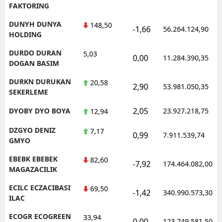
FAKTORING
DUNYH DUNYA
148,50
-1,66
56.264.124,90
HOLDING
DURDO DURAN
5,03
0,00
11.284.390,35
DOGAN BASIM
DURKN DURUKAN
20,58
2,90
53.981.050,35
SEKERLEME
2,05
DYOBY DYO BOYA
23.927.218,75
12,94
DZGYO DENIZ
7,17
0,99
7.911.539,74
GMYO
EBEBK EBEBEK
82,60
-7,92
174.464.082,00
MAGAZACILIK
ECILC ECZACIBASI
69,50
-1,42
340.990.573,30
ILAC
ECOGR ECOGREEN
33,94
0,00
123.749.581,50