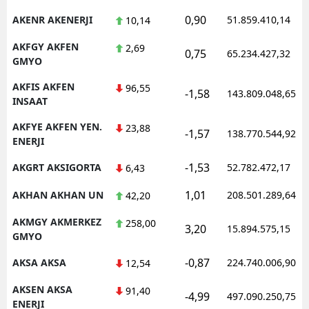
0,90
AKENR AKENERJI
51.859.410,14
10,14
AKFGY AKFEN
2,69
0,75
65.234.427,32
GMYO
AKFIS AKFEN
96,55
-1,58
143.809.048,65
INSAAT
AKFYE AKFEN YEN.
23,88
-1,57
138.770.544,92
ENERJI
-1,53
AKGRT AKSIGORTA
52.782.472,17
6,43
1,01
AKHAN AKHAN UN
208.501.289,64
42,20
AKMGY AKMERKEZ
258,00
3,20
15.894.575,15
GMYO
-0,87
AKSA AKSA
224.740.006,90
12,54
AKSEN AKSA
91,40
-4,99
497.090.250,75
ENERJI