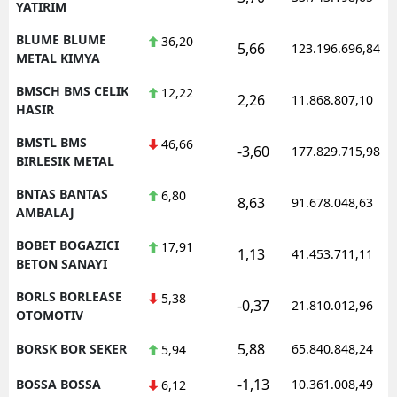
YATIRIM
BLUME BLUME
36,20
5,66
123.196.696,84
METAL KIMYA
BMSCH BMS CELIK
12,22
2,26
11.868.807,10
HASIR
BMSTL BMS
46,66
-3,60
177.829.715,98
BIRLESIK METAL
BNTAS BANTAS
6,80
8,63
91.678.048,63
AMBALAJ
BOBET BOGAZICI
17,91
1,13
41.453.711,11
BETON SANAYI
BORLS BORLEASE
5,38
-0,37
21.810.012,96
OTOMOTIV
5,88
BORSK BOR SEKER
65.840.848,24
5,94
-1,13
BOSSA BOSSA
10.361.008,49
6,12