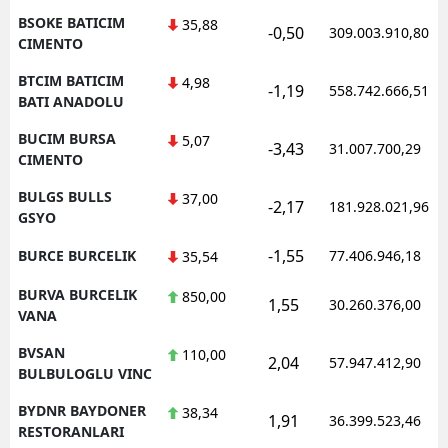
BSOKE BATICIM
35,88
-0,50
309.003.910,80
CIMENTO
BTCIM BATICIM
4,98
-1,19
558.742.666,51
BATI ANADOLU
BUCIM BURSA
5,07
-3,43
31.007.700,29
CIMENTO
BULGS BULLS
37,00
-2,17
181.928.021,96
GSYO
-1,55
BURCE BURCELIK
77.406.946,18
35,54
BURVA BURCELIK
850,00
1,55
30.260.376,00
VANA
BVSAN
110,00
2,04
57.947.412,90
BULBULOGLU VINC
BYDNR BAYDONER
38,34
1,91
36.399.523,46
RESTORANLARI