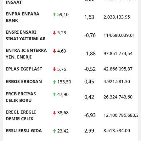
INSAAT
ENPRA ENPARA
59,10
1,63
2.038.133,95
BANK
ENSRI ENSARI
5,23
-0,76
114.680.039,61
SINAI YATIRIMLAR
ENTRA IC ENTERRA
4,69
-1,88
97.851.774,54
YEN. ENERJI
-0,52
EPLAS EGEPLAST
42.866.095,87
5,76
0,45
ERBOS ERBOSAN
4.921.581,30
155,50
ERCB ERCIYAS
47,90
0,42
26.324.743,60
CELIK BORU
EREGL EREGLI
38,68
-6,93
12.106.785.683,2
DEMIR CELIK
2,99
ERSU ERSU GIDA
8.513.734,00
23,42