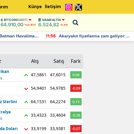
Künye
İletişim
ırım
BITCOIN
(USDT)
GRAM ALTIN
64.910,00
6.524,82
%0.517
0,44
Batman Havalimanı
Akaryakıt fiyatlarına zam geliyor:
11:56
 açıklamalarda
Yeni tarih açıklandı
z
Alış
Satış
Fark
ikan
47,5861
47,6015
0.06
ı
54,9401
54,9785
-0.09
64,1531
64,2274
z Sterlini
0.15
tralya
33,4323
33,4604
-0.38
ı
33,9199
33,9381
da Doları
-0.07