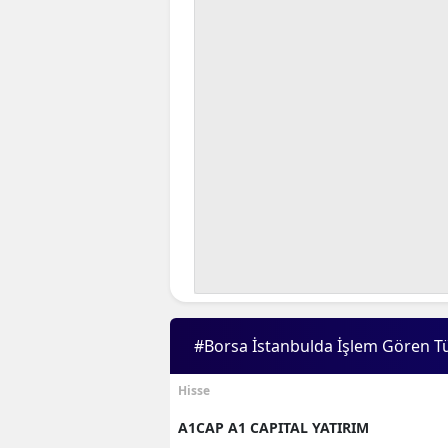
#Borsa İstanbulda İşlem Gören T
Hisse
A1CAP A1 CAPITAL YATIRIM