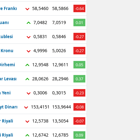
58,5460
58,5866
re Frankı
-0.64
7,0482
7,0519
Yuanı
0.01
0,5831
0,5846
ublesi
-0.27
4,9996
5,0026
ç Kronu
-0.27
12,9548
12,9611
Dirhemi
0.05
28,0626
28,2946
r Levası
0.37
0,3006
0,3015
 Yeni
-0.23
153,4151
153,9644
yt Dinarı
-0.08
12,5738
13,5054
 Riyali
-0.07
12,6742
12,6785
 Riyali
0.09