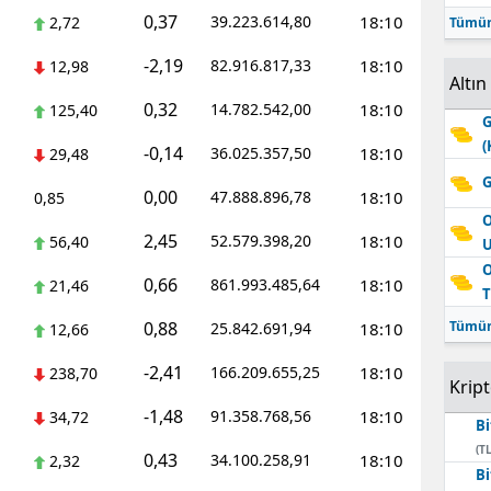
0,37
39.223.614,80
18:10
2,72
Tümün
-2,19
82.916.817,33
18:10
12,98
Altın
0,32
14.782.542,00
18:10
125,40
G
(
-0,14
36.025.357,50
18:10
29,48
G
0,00
47.888.896,78
18:10
0,85
O
2,45
52.579.398,20
18:10
56,40
O
0,66
861.993.485,64
18:10
21,46
T
0,88
Tümün
25.842.691,94
18:10
12,66
-2,41
166.209.655,25
18:10
238,70
Krip
-1,48
91.358.768,56
18:10
34,72
Bi
(TL
0,43
34.100.258,91
18:10
2,32
Bi