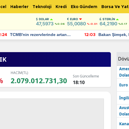
cel
Haberler
Teknoloji
Kredi
Eko Gündem
Borsa Ve Yat
DOLAR
EURO
STERLIN
47,5973
55,0080
64,2190
%0.06
%-0.01
%0.17
TCMB'nin rezervlerinde artan
Bakan Şimşek, 
:24
12:03
momentum devam ediyor
için umut verici
bulundu
IK
Dövi
Amer
HACİM(TL)
Dolar
Son Güncelleme
%
2.079.012.731,30
18:10
Euro
İngili
Avus
Dolar
Kana