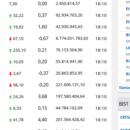
(U
0,00
2.450.814,57
18:10
7,30
E
0,37
92.934.703,20
18:10
32,22
(U
E
1,60
42.930.943,63
18:10
19,02
(TL
Bi
-0,67
8.774.651.783,65
18:10
67,10
(U
Li
0,21
76.153.504,90
18:10
235,10
(U
0,20
Ri
55.814.941,90
18:10
10,05
(TL
-0,37
20.863.853,95
18:10
2,67
Ri
(U
-0,20
221.606.131,10
18:10
98,10
Tümün
3,68
197.580.404,64
18:10
24,26
BIST 
0,15
44.784.102,09
18:10
6,53
CRFS
4,40
201.564.428,42
18:10
41,78