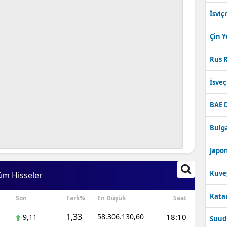
İsviç
Çin 
Rus R
İsve
BAE 
Bulga
Japon
Kuve
üm Hisseler
Katar
Son
Fark%
En Düşük
Saat
1,33
58.306.130,60
18:10
9,11
Suudi