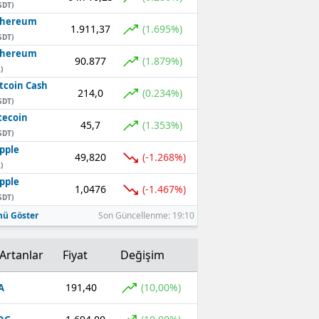
SDT)
thereum
1.911,37
(1.695%)
SDT)
thereum
90.877
(1.879%)
)
tcoin Cash
214,0
(0.234%)
SDT)
tecoin
45,7
(1.353%)
SDT)
pple
49,820
(-1.268%)
)
pple
1,0476
(-1.467%)
SDT)
ü Göster
Son Güncellenme: 19:10
Artanlar
Fiyat
Değişim
191,40
(10,00%)
A