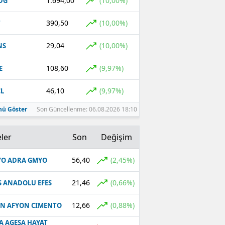
1.694,00
(10,00%)
DG
390,50
(10,00%)
T
29,04
(10,00%)
NS
108,60
(9,97%)
E
46,10
(9,97%)
L
ü Göster
Son Güncellenme: 06.08.2026 18:10
ler
Son
Değişim
56,40
(2,45%)
O ADRA GMYO
21,46
(0,66%)
S ANADOLU EFES
12,66
(0,88%)
N AFYON CIMENTO
A AGESA HAYAT