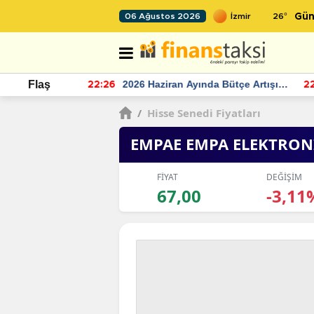
26
°
06 Ağustos 2026
Gün
r seviyesinin
2026 Haziran Ayında Bütçe Artışı
Flaş
22:26
22
Yaşandı
/
Hisse Senedi Fiyatları
EMPAE EMPA ELEKTRON
FİYAT
DEĞİŞİM
67,00
-3,11