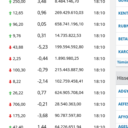
GUN
3,48
8.484.146,70
18:10
250,00
0,96
269.429.610,03
18:10
12,65
KEN
0,05
658.741.196,10
18:10
96,20
RUB
0,31
14.735.822,53
18:10
9,76
BETA
-5,23
199.594.592,80
18:10
43,88
KARC
-0,44
1.890.980,25
18:10
2,25
Tümün
-0,79
215.443.887,90
18:10
100,30
Hisse
-2,14
102.759.458,41
18:10
8,22
ADGY
0,77
624.905.708,04
18:10
26,22
-0,21
28.540.363,00
18:10
706,00
AEFE
-3,68
90.787.597,80
18:10
175,20
AFYO
1,44
64.226.651,94
18:10
AGES
42,40