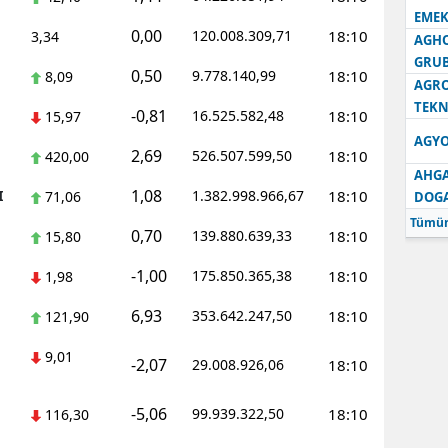
EMEK
0,00
120.008.309,71
18:10
3,34
AGH
GRU
0,50
9.778.140,99
18:10
8,09
AGRO
TEKN
-0,81
16.525.582,48
18:10
15,97
AGYO
2,69
526.507.599,50
18:10
420,00
AHGA
1,08
I
1.382.998.966,67
18:10
71,06
DOG
Tümün
0,70
139.880.639,33
18:10
15,80
-1,00
175.850.365,38
18:10
1,98
6,93
353.642.247,50
18:10
121,90
9,01
-2,07
29.008.926,06
18:10
-5,06
99.939.322,50
18:10
116,30