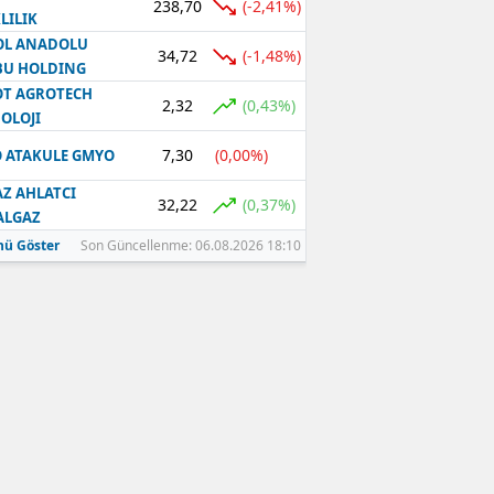
238,70
(-2,41%)
LILIK
OL ANADOLU
34,72
(-1,48%)
BU HOLDING
T AGROTECH
2,32
(0,43%)
OLOJI
7,30
(0,00%)
 ATAKULE GMYO
Z AHLATCI
32,22
(0,37%)
ALGAZ
ü Göster
Son Güncellenme: 06.08.2026 18:10