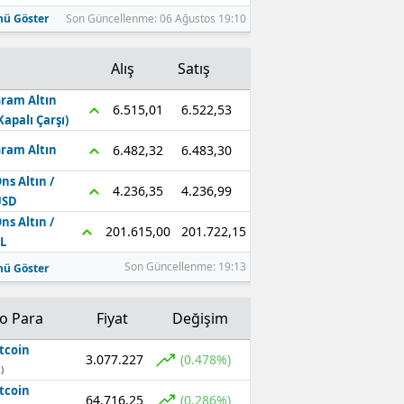
ü Göster
Son Güncellenme: 06 Ağustos 19:10
Alış
Satış
ram Altın
6.522,53
6.515,01
Kapalı Çarşı)
6.483,30
6.482,32
ram Altın
ns Altın /
4.236,99
4.236,35
USD
ns Altın /
201.722,15
201.615,00
L
Son Güncellenme: 19:13
ü Göster
to Para
Fiyat
Değişim
tcoin
3.077.227
(0.478%)
)
tcoin
64.716,25
(0.286%)