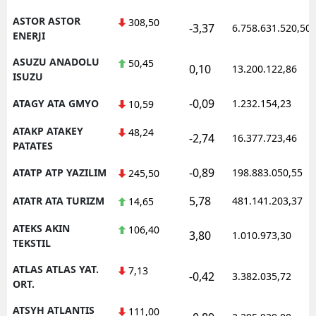
ASTOR ASTOR
308,50
-3,37
6.758.631.520,50
ENERJI
ASUZU ANADOLU
50,45
0,10
13.200.122,86
ISUZU
-0,09
ATAGY ATA GMYO
1.232.154,23
10,59
ATAKP ATAKEY
48,24
-2,74
16.377.723,46
PATATES
-0,89
ATATP ATP YAZILIM
198.883.050,55
245,50
5,78
ATATR ATA TURIZM
481.141.203,37
14,65
ATEKS AKIN
106,40
3,80
1.010.973,30
TEKSTIL
ATLAS ATLAS YAT.
7,13
-0,42
3.382.035,72
ORT.
ATSYH ATLANTIS
111,00