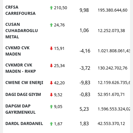
CRFSA
210,50
9,98
195.380.644,60
CARREFOURSA
CUSAN
24,76
1,06
CUHADAROGLU
12.252.073,38
METAL
CVKMD CVK
15,91
-4,16
1.021.808.061,43
MADEN
CVKMDR CVK
25,34
-3,72
130.242.702,76
MADEN - RHKP
-9,83
CWENE CW ENERJI
12.159.626.735,6
42,20
-0,83
DAGI DAGI GIYIM
52.951.670,71
9,52
DAPGM DAP
9,05
5,23
1.596.553.324,02
GAYRIMENKUL
1,83
DARDL DARDANEL
42.553.370,12
1,67