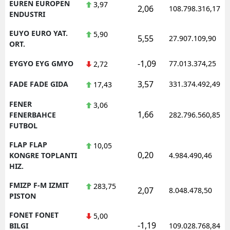
EUREN EUROPEN
3,97
2,06
108.798.316,17
ENDUSTRI
EUYO EURO YAT.
5,90
5,55
27.907.109,90
ORT.
-1,09
EYGYO EYG GMYO
77.013.374,25
2,72
3,57
FADE FADE GIDA
331.374.492,49
17,43
FENER
3,06
1,66
FENERBAHCE
282.796.560,85
FUTBOL
FLAP FLAP
10,05
0,20
KONGRE TOPLANTI
4.984.490,46
HIZ.
FMIZP F-M IZMIT
283,75
2,07
8.048.478,50
PISTON
FONET FONET
5,00
-1,19
BILGI
109.028.768,84