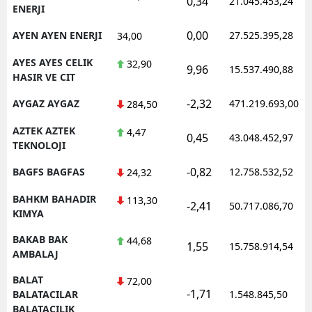
0,34
21.045.453,24
ENERJI
0,00
AYEN AYEN ENERJI
27.525.395,28
34,00
AYES AYES CELIK
32,90
9,96
15.537.490,88
HASIR VE CIT
-2,32
AYGAZ AYGAZ
471.219.693,00
284,50
AZTEK AZTEK
4,47
0,45
43.048.452,97
TEKNOLOJI
-0,82
BAGFS BAGFAS
12.758.532,52
24,32
BAHKM BAHADIR
113,30
-2,41
50.717.086,70
KIMYA
BAKAB BAK
44,68
1,55
15.758.914,54
AMBALAJ
BALAT
72,00
-1,71
BALATACILAR
1.548.845,50
BALATACILIK