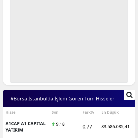
#Borsa İstanbulda İşlem Gören Tüm Hisseler
Hisse
Son
Fark%
En Düşük
A1CAP A1 CAPITAL
9,18
0,77
83.586.085,41
YATIRIM