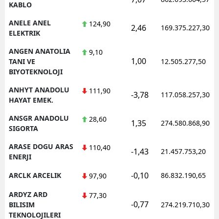
KABLO
ANELE ANEL
124,90
2,46
169.375.227,30
ELEKTRIK
ANGEN ANATOLIA
9,10
1,00
TANI VE
12.505.277,50
BIYOTEKNOLOJI
ANHYT ANADOLU
111,90
-3,78
117.058.257,30
HAYAT EMEK.
ANSGR ANADOLU
28,60
1,35
274.580.868,90
SIGORTA
ARASE DOGU ARAS
110,40
-1,43
21.457.753,20
ENERJI
-0,10
ARCLK ARCELIK
86.832.190,65
97,90
ARDYZ ARD
77,30
-0,77
BILISIM
274.219.710,30
TEKNOLOJILERI