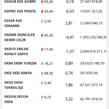
-0,16
EGGUB EGE GUBRE
27.347.618,85
95,30
-0,53
EGPRO EGE PROFIL
13.631.321,02
33,94
EGSER EGE
2,93
2,81
12.069.940,15
SERAMIK
EKDMR EKINCILER
45,30
-4,47
1.355.270.596,56
DEMIR CELIK
EKGYO EMLAK
17,94
-1,37
2.634.410.311,19
KONUT GMYO
0,89
EKIM EKIM TURIZM
333.625.168,70
18,21
0,74
EKIZ EKIZ KIMYA
357.655,50
68,50
EKOS EKOS
5,49
1,86
47.521.377,14
TEKNOLOJI
EKSUN EKSUN
6,23
3,32
42.791.974,53
GIDA