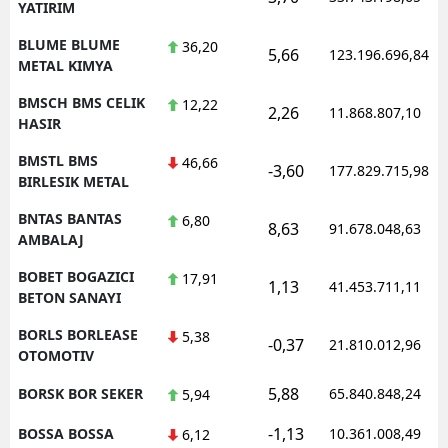
YATIRIM
BLUME BLUME
36,20
5,66
123.196.696,84
METAL KIMYA
BMSCH BMS CELIK
12,22
2,26
11.868.807,10
HASIR
BMSTL BMS
46,66
-3,60
177.829.715,98
BIRLESIK METAL
BNTAS BANTAS
6,80
8,63
91.678.048,63
AMBALAJ
BOBET BOGAZICI
17,91
1,13
41.453.711,11
BETON SANAYI
BORLS BORLEASE
5,38
-0,37
21.810.012,96
OTOMOTIV
5,88
BORSK BOR SEKER
65.840.848,24
5,94
-1,13
BOSSA BOSSA
10.361.008,49
6,12