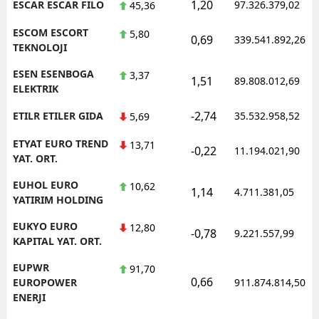
1,20
ESCAR ESCAR FILO
97.326.379,02
45,36
ESCOM ESCORT
5,80
0,69
339.541.892,26
TEKNOLOJI
ESEN ESENBOGA
3,37
1,51
89.808.012,69
ELEKTRIK
-2,74
ETILR ETILER GIDA
35.532.958,52
5,69
ETYAT EURO TREND
13,71
-0,22
11.194.021,90
YAT. ORT.
EUHOL EURO
10,62
1,14
4.711.381,05
YATIRIM HOLDING
EUKYO EURO
12,80
-0,78
9.221.557,99
KAPITAL YAT. ORT.
EUPWR
91,70
0,66
EUROPOWER
911.874.814,50
ENERJI