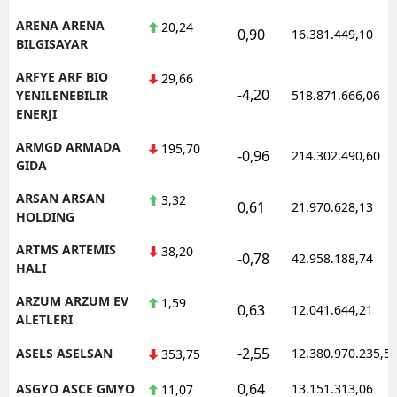
ARENA ARENA
20,24
0,90
16.381.449,10
BILGISAYAR
ARFYE ARF BIO
29,66
-4,20
YENILENEBILIR
518.871.666,06
ENERJI
ARMGD ARMADA
195,70
-0,96
214.302.490,60
GIDA
ARSAN ARSAN
3,32
0,61
21.970.628,13
HOLDING
ARTMS ARTEMIS
38,20
-0,78
42.958.188,74
HALI
ARZUM ARZUM EV
1,59
0,63
12.041.644,21
ALETLERI
-2,55
ASELS ASELSAN
12.380.970.235,5
353,75
0,64
ASGYO ASCE GMYO
13.151.313,06
11,07