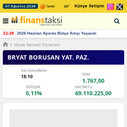
Künye
İletişim
07 Ağustos 2026
26
°
TCMB'nin rezervlerinde artan momentum devam ediyor
22:24
/
Hisse Senedi Fiyatları
BRYAT BORUSAN YAT. PAZ.
Son Güncelleme
FİYAT
18:10
1.767,00
DEĞİŞİM
HACİM(TL)
0,11%
69.110.225,00