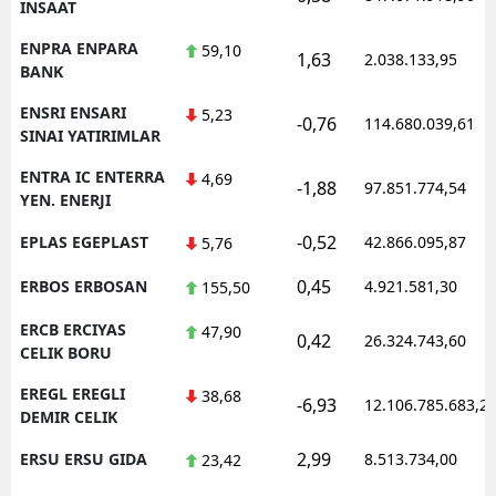
INSAAT
ENPRA ENPARA
59,10
1,63
2.038.133,95
BANK
ENSRI ENSARI
5,23
-0,76
114.680.039,61
SINAI YATIRIMLAR
ENTRA IC ENTERRA
4,69
-1,88
97.851.774,54
YEN. ENERJI
-0,52
EPLAS EGEPLAST
42.866.095,87
5,76
0,45
ERBOS ERBOSAN
4.921.581,30
155,50
ERCB ERCIYAS
47,90
0,42
26.324.743,60
CELIK BORU
EREGL EREGLI
38,68
-6,93
12.106.785.683,2
DEMIR CELIK
2,99
ERSU ERSU GIDA
8.513.734,00
23,42