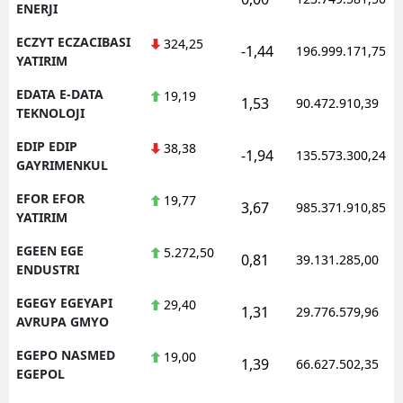
ENERJI
ECZYT ECZACIBASI
324,25
-1,44
196.999.171,75
YATIRIM
EDATA E-DATA
19,19
1,53
90.472.910,39
TEKNOLOJI
EDIP EDIP
38,38
-1,94
135.573.300,24
GAYRIMENKUL
EFOR EFOR
19,77
3,67
985.371.910,85
YATIRIM
EGEEN EGE
5.272,50
0,81
39.131.285,00
ENDUSTRI
EGEGY EGEYAPI
29,40
1,31
29.776.579,96
AVRUPA GMYO
EGEPO NASMED
19,00
1,39
66.627.502,35
EGEPOL