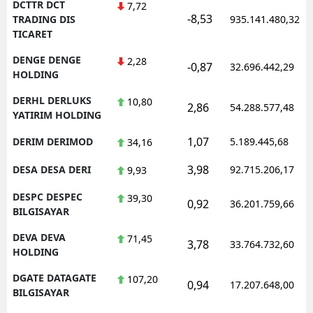
DCTTR DCT
7,72
-8,53
TRADING DIS
935.141.480,32
TICARET
DENGE DENGE
2,28
-0,87
32.696.442,29
HOLDING
DERHL DERLUKS
10,80
2,86
54.288.577,48
YATIRIM HOLDING
1,07
DERIM DERIMOD
5.189.445,68
34,16
3,98
DESA DESA DERI
92.715.206,17
9,93
DESPC DESPEC
39,30
0,92
36.201.759,66
BILGISAYAR
DEVA DEVA
71,45
3,78
33.764.732,60
HOLDING
DGATE DATAGATE
107,20
0,94
17.207.648,00
BILGISAYAR