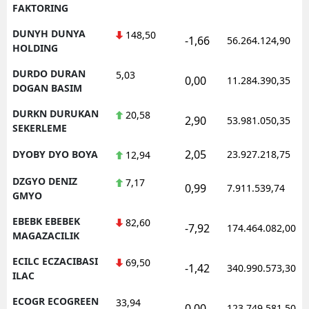
FAKTORING
DUNYH DUNYA
148,50
-1,66
56.264.124,90
HOLDING
DURDO DURAN
5,03
0,00
11.284.390,35
DOGAN BASIM
DURKN DURUKAN
20,58
2,90
53.981.050,35
SEKERLEME
2,05
DYOBY DYO BOYA
23.927.218,75
12,94
DZGYO DENIZ
7,17
0,99
7.911.539,74
GMYO
EBEBK EBEBEK
82,60
-7,92
174.464.082,00
MAGAZACILIK
ECILC ECZACIBASI
69,50
-1,42
340.990.573,30
ILAC
ECOGR ECOGREEN
33,94
0,00
123.749.581,50