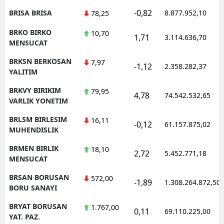
-0,82
BRISA BRISA
8.877.952,10
78,25
BRKO BIRKO
10,70
1,71
3.114.636,70
MENSUCAT
BRKSN BERKOSAN
7,97
-1,12
2.358.282,37
YALITIM
BRKVY BIRIKIM
79,95
4,78
74.542.532,65
VARLIK YONETIM
BRLSM BIRLESIM
16,11
-0,12
61.157.875,02
MUHENDISLIK
BRMEN BIRLIK
18,10
2,72
5.452.771,18
MENSUCAT
BRSAN BORUSAN
572,00
-1,89
1.308.264.872,50
BORU SANAYI
BRYAT BORUSAN
1.767,00
0,11
69.110.225,00
YAT. PAZ.