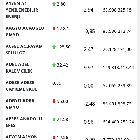
A1YEN A1
2,80
2,94
YENILENEBILIR
68.908.325,15
ENERJI
AAGYO AGAOGLU
12,87
-0,85
85.536.212,74
GMYO
ACSEL ACIPAYAM
128,50
2,47
26.128.191,00
SELULOZ
ADEL ADEL
32,42
9,97
149.318.118,44
KALEMCILIK
ADESE ADESE
0,85
0,00
52.065.239,39
GAYRIMENKUL
ADGYO ADRA
55,00
-2,48
36.451.393,75
GMYO
AEFES ANADOLU
21,58
0,56
634.480.253,24
EFES
AFYON AFYON
12,56
-0,79
7.770.628,92