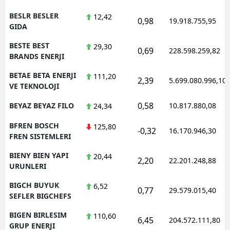
BESLR BESLER
12,42
0,98
19.918.755,95
GIDA
BESTE BEST
29,30
0,69
228.598.259,82
BRANDS ENERJI
BETAE BETA ENERJI
111,20
2,39
5.699.080.996,10
VE TEKNOLOJI
0,58
BEYAZ BEYAZ FILO
10.817.880,08
24,34
BFREN BOSCH
125,80
-0,32
16.170.946,30
FREN SISTEMLERI
BIENY BIEN YAPI
20,44
2,20
22.201.248,88
URUNLERI
BIGCH BUYUK
6,52
0,77
29.579.015,40
SEFLER BIGCHEFS
BIGEN BIRLESIM
110,60
6,45
204.572.111,80
GRUP ENERJI