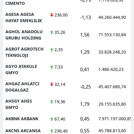
CIMENTO
AGESA AGESA
236,00
-1,13
49.260.444,90
HAYAT EMEKLILIK
AGHOL ANADOLU
35,26
1,56
71.553.130,84
GRUBU HOLDING
AGROT AGROTECH
2,35
1,29
33.828.248,20
TEKNOLOJI
AGYO ATAKULE
7,33
0,41
1.486.420,23
GMYO
AHGAZ AHLATCI
32,14
-0,25
45.407.680,74
DOGALGAZ
AHSGY AHES
19,36
1,79
29.155.635,80
GMYO
0,45
AKBNK AKBANK
7.971.197.000,85
67,40
0,55
AKCNS AKCANSA
45.788.813,60
236,40