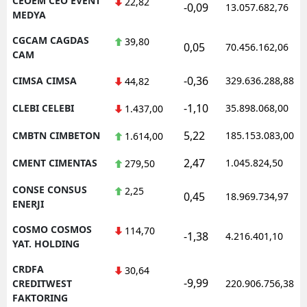
CEOEM CEO EVENT
22,82
-0,09
13.057.682,76
MEDYA
CGCAM CAGDAS
39,80
0,05
70.456.162,06
CAM
-0,36
CIMSA CIMSA
329.636.288,88
44,82
-1,10
CLEBI CELEBI
35.898.068,00
1.437,00
5,22
CMBTN CIMBETON
185.153.083,00
1.614,00
2,47
CMENT CIMENTAS
1.045.824,50
279,50
CONSE CONSUS
2,25
0,45
18.969.734,97
ENERJI
COSMO COSMOS
114,70
-1,38
4.216.401,10
YAT. HOLDING
CRDFA
30,64
-9,99
CREDITWEST
220.906.756,38
FAKTORING