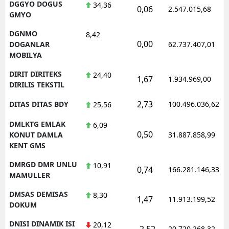
DGGYO DOGUS
34,36
0,06
2.547.015,68
GMYO
DGNMO
8,42
0,00
DOGANLAR
62.737.407,01
MOBILYA
DIRIT DIRITEKS
24,40
1,67
1.934.969,00
DIRILIS TEKSTIL
2,73
DITAS DITAS BDY
100.496.036,62
25,56
DMLKTG EMLAK
6,09
0,50
KONUT DAMLA
31.887.858,99
KENT GMS
DMRGD DMR UNLU
10,91
0,74
166.281.146,33
MAMULLER
DMSAS DEMISAS
8,30
1,47
11.913.199,52
DOKUM
DNISI DINAMIK ISI
20,12
-2,52
20.720.268,32