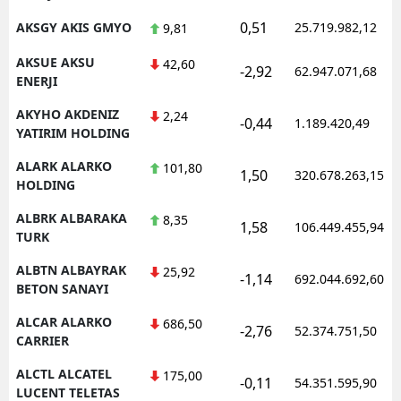
0,51
AKSGY AKIS GMYO
25.719.982,12
9,81
AKSUE AKSU
42,60
-2,92
62.947.071,68
ENERJI
AKYHO AKDENIZ
2,24
-0,44
1.189.420,49
YATIRIM HOLDING
ALARK ALARKO
101,80
1,50
320.678.263,15
HOLDING
ALBRK ALBARAKA
8,35
1,58
106.449.455,94
TURK
ALBTN ALBAYRAK
25,92
-1,14
692.044.692,60
BETON SANAYI
ALCAR ALARKO
686,50
-2,76
52.374.751,50
CARRIER
ALCTL ALCATEL
175,00
-0,11
54.351.595,90
LUCENT TELETAS