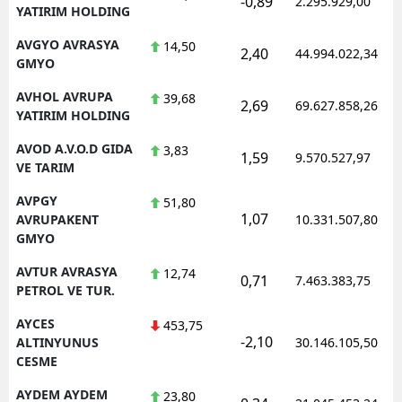
-0,89
2.295.929,00
YATIRIM HOLDING
AVGYO AVRASYA
14,50
2,40
44.994.022,34
GMYO
AVHOL AVRUPA
39,68
2,69
69.627.858,26
YATIRIM HOLDING
AVOD A.V.O.D GIDA
3,83
1,59
9.570.527,97
VE TARIM
AVPGY
51,80
1,07
AVRUPAKENT
10.331.507,80
GMYO
AVTUR AVRASYA
12,74
0,71
7.463.383,75
PETROL VE TUR.
AYCES
453,75
-2,10
ALTINYUNUS
30.146.105,50
CESME
AYDEM AYDEM
23,80