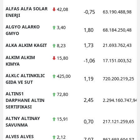
ALFAS ALFA SOLAR
42,08
-0,75
63.190.488,98
ENERJI
ALGYO ALARKO
3,40
1,80
68.184.250,48
GMYO
1,73
ALKA ALKIM KAGIT
21.693.762,43
8,23
ALKIM ALKIM
15,80
-1,06
17.151.003,52
KIMYA
ALKLC ALTINKILIC
425,00
1,19
720.200.219,25
GIDA VE SUT
ALTINS1
72,80
2,45
DARPHANE ALTIN
2.294.160.747,94
SERTIFIKASI
ALTNY ALTINAY
15,91
0,70
217.121.259,65
SAVUNMA
ALVES ALVES
2,12
7,07
862.693.604,57