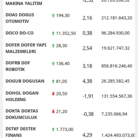
MAKINA YALITIM
DOAS DOGUS
194,30
2,16
212.181.643,20
OTOMOTIV
0,38
DOCO DO-CO
96.284.930,00
11.352,50
DOFER DOFER YAPI
28,30
2,54
19.621.747,32
MALZEMELERI
DOFRB DOF
136,40
3,18
856.816.246,40
ROBOTIK
4,38
DOGUB DOGUSAN
26.285.582,45
81,05
DOHOL DOGAN
20,50
-1,91
131.554.567,36
HOLDING
DOKTA DOKTAS
21,20
-0,38
7.235.066,94
DOKUMCULUK
DSTKF DESTEK
1.773,00
4,29
FINANS
1.424.493.073,00