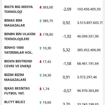
BIGTK BIG MEDYA
363,00
-2,09
103.456.405,50
TEKNOLOJI
BIMAS BIM
385,75
0,92
3.513.897.605,75
MAGAZALAR
BINBN BIN ULASIM
178,60
-1,92
46.099.331,90
TEKNOLOJILERI
BINHO 1000
10,30
5,32
385.452.406,90
YATIRIMLAR HOL.
BIOEN BIOTREND
17,42
-1,58
68.461.191,64
CEVRE VE ENERJI
BIZIM BIZIM
24,30
0,91
3.572.297,46
MAGAZALARI
BJKAS BESIKTAS
1,74
-0,57
96.970.363,89
FUTBOL YAT.
BLCYT BILICI
19,60
3,70
33.743.198,65