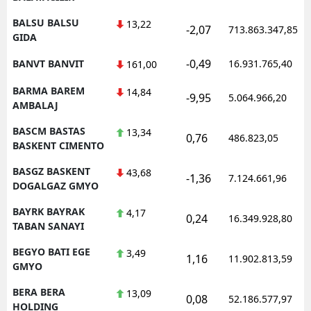
BALSU BALSU
13,22
-2,07
713.863.347,85
GIDA
-0,49
BANVT BANVIT
16.931.765,40
161,00
BARMA BAREM
14,84
-9,95
5.064.966,20
AMBALAJ
BASCM BASTAS
13,34
0,76
486.823,05
BASKENT CIMENTO
BASGZ BASKENT
43,68
-1,36
7.124.661,96
DOGALGAZ GMYO
BAYRK BAYRAK
4,17
0,24
16.349.928,80
TABAN SANAYI
BEGYO BATI EGE
3,49
1,16
11.902.813,59
GMYO
BERA BERA
13,09
0,08
52.186.577,97
HOLDING