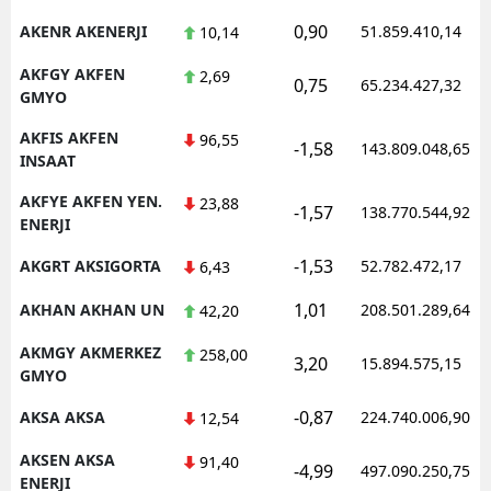
0,90
AKENR AKENERJI
51.859.410,14
10,14
AKFGY AKFEN
2,69
0,75
65.234.427,32
GMYO
AKFIS AKFEN
96,55
-1,58
143.809.048,65
INSAAT
AKFYE AKFEN YEN.
23,88
-1,57
138.770.544,92
ENERJI
-1,53
AKGRT AKSIGORTA
52.782.472,17
6,43
1,01
AKHAN AKHAN UN
208.501.289,64
42,20
AKMGY AKMERKEZ
258,00
3,20
15.894.575,15
GMYO
-0,87
AKSA AKSA
224.740.006,90
12,54
AKSEN AKSA
91,40
-4,99
497.090.250,75
ENERJI