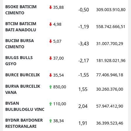
BSOKE BATICIM
35,88
-0,50
309.003.910,80
CIMENTO
BTCIM BATICIM
4,98
-1,19
558.742.666,51
BATI ANADOLU
BUCIM BURSA
5,07
-3,43
31.007.700,29
CIMENTO
BULGS BULLS
37,00
-2,17
181.928.021,96
GSYO
-1,55
BURCE BURCELIK
77.406.946,18
35,54
BURVA BURCELIK
850,00
1,55
30.260.376,00
VANA
BVSAN
110,00
2,04
57.947.412,90
BULBULOGLU VINC
BYDNR BAYDONER
38,34
1,91
36.399.523,46
RESTORANLARI