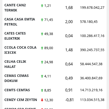
CANTE CAN2
1,21
1,68
199.678.042,27
TERMIK
CASA CASA EMTIA
71,45
2,00
578.180,45
PETROL
CATES CATES
49,38
0,04
100.286.417,16
ELEKTRIK
CCOLA COCA COLA
89,00
1,48
390.245.737,55
ICECEK
CELHA CELIK
24,98
0,64
58.444.547,38
HALAT
CEMAS CEMAS
4,11
0,49
36.400.847,69
DOKUM
0,91
CEMTS CEMTAS
14.713.219,16
8,85
-0,81
CEMZY CEM ZEYTIN
113.034.515,38
12,30