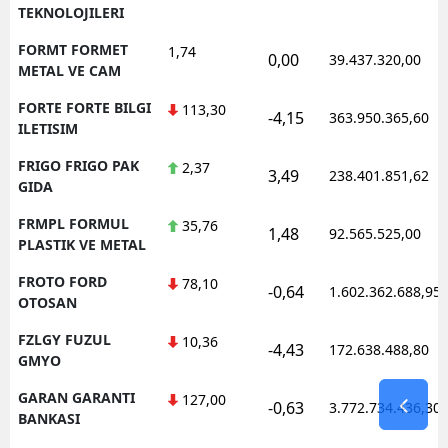
TEKNOLOJILERI
FORMT FORMET
1,74
0,00
39.437.320,00
METAL VE CAM
FORTE FORTE BILGI
113,30
-4,15
363.950.365,60
ILETISIM
FRIGO FRIGO PAK
2,37
3,49
238.401.851,62
GIDA
FRMPL FORMUL
35,76
1,48
92.565.525,00
PLASTIK VE METAL
FROTO FORD
78,10
-0,64
1.602.362.688,95
OTOSAN
FZLGY FUZUL
10,36
-4,43
172.638.488,80
GMYO
GARAN GARANTI
127,00
-0,63
3.772.734.436,30
BANKASI