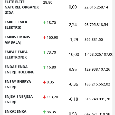
ELITE ELITE
28,80
0,00
NATUREL ORGANIK
22.015.258,14
GIDA
EMKEL EMEK
18,70
2,24
98.795.318,54
ELEKTRIK
EMNIS EMINIS
160,90
-1,29
865.831,50
AMBALAJ
EMPAE EMPA
73,70
10,00
1.458.026.107,00
ELEKTRONIK
ENDAE ENDA
16,80
9,95
129.938.107,26
ENERJI HOLDING
ENERY ENERYA
8,35
-0,36
183.215.562,02
ENERJI
ENJSA ENERJISA
113,20
-0,18
315.748.091,70
ENERJI
ENKAI ENKA
86,35
0,58
847.671.918,90