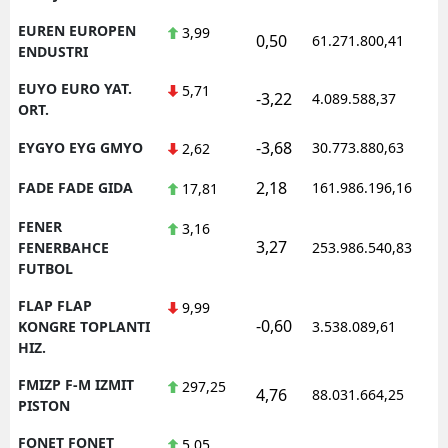
EUREN EUROPEN
3,99
0,50
61.271.800,41
1
ENDUSTRI
EUYO EURO YAT.
5,71
-3,22
4.089.588,37
1
ORT.
-3,68
EYGYO EYG GMYO
30.773.880,63
1
2,62
2,18
FADE FADE GIDA
161.986.196,16
1
17,81
FENER
3,16
3,27
1
FENERBAHCE
253.986.540,83
FUTBOL
FLAP FLAP
9,99
-0,60
1
KONGRE TOPLANTI
3.538.089,61
HIZ.
FMIZP F-M IZMIT
297,25
4,76
88.031.664,25
1
PISTON
FONET FONET
5,05