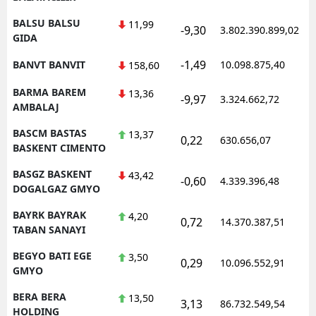
BALSU BALSU
11,99
-9,30
3.802.390.899,02
1
GIDA
-1,49
BANVT BANVIT
10.098.875,40
1
158,60
BARMA BAREM
13,36
-9,97
3.324.662,72
1
AMBALAJ
BASCM BASTAS
13,37
0,22
630.656,07
1
BASKENT CIMENTO
BASGZ BASKENT
43,42
-0,60
4.339.396,48
1
DOGALGAZ GMYO
BAYRK BAYRAK
4,20
0,72
14.370.387,51
1
TABAN SANAYI
BEGYO BATI EGE
3,50
0,29
10.096.552,91
1
GMYO
BERA BERA
13,50
3,13
86.732.549,54
1
HOLDING