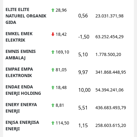
ELITE ELITE
28,96
0,56
1
NATUREL ORGANIK
23.031.371,98
GIDA
EMKEL EMEK
18,42
-1,50
63.252.454,29
1
ELEKTRIK
EMNIS EMINIS
169,10
5,10
1.778.500,20
1
AMBALAJ
EMPAE EMPA
81,05
9,97
341.868.448,95
1
ELEKTRONIK
ENDAE ENDA
18,48
10,00
54.394.241,06
1
ENERJI HOLDING
ENERY ENERYA
8,81
5,51
436.683.493,79
1
ENERJI
ENJSA ENERJISA
114,50
1,15
258.603.615,20
1
ENERJI