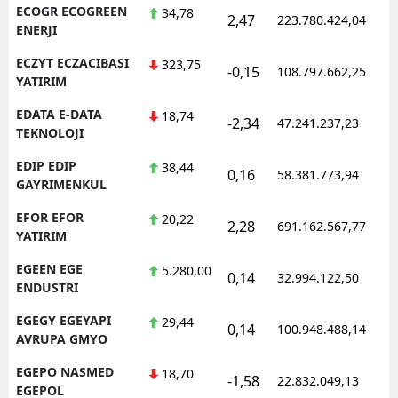
ECOGR ECOGREEN
34,78
2,47
223.780.424,04
1
ENERJI
ECZYT ECZACIBASI
323,75
-0,15
108.797.662,25
1
YATIRIM
EDATA E-DATA
18,74
-2,34
47.241.237,23
1
TEKNOLOJI
EDIP EDIP
38,44
0,16
58.381.773,94
1
GAYRIMENKUL
EFOR EFOR
20,22
2,28
691.162.567,77
1
YATIRIM
EGEEN EGE
5.280,00
0,14
32.994.122,50
1
ENDUSTRI
EGEGY EGEYAPI
29,44
0,14
100.948.488,14
1
AVRUPA GMYO
EGEPO NASMED
18,70
-1,58
22.832.049,13
1
EGEPOL