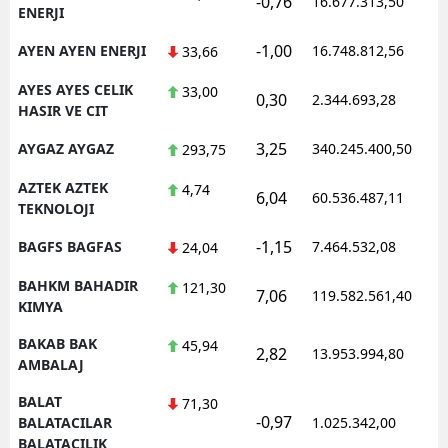
-0,76
16.677.313,50
1
ENERJI
-1,00
AYEN AYEN ENERJI
16.748.812,56
1
33,66
AYES AYES CELIK
33,00
0,30
2.344.693,28
1
HASIR VE CIT
3,25
AYGAZ AYGAZ
340.245.400,50
1
293,75
AZTEK AZTEK
4,74
6,04
60.536.487,11
1
TEKNOLOJI
-1,15
BAGFS BAGFAS
7.464.532,08
1
24,04
BAHKM BAHADIR
121,30
7,06
119.582.561,40
1
KIMYA
BAKAB BAK
45,94
2,82
13.953.994,80
1
AMBALAJ
BALAT
71,30
-0,97
1
BALATACILAR
1.025.342,00
BALATACILIK