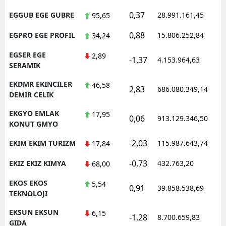
0,37
EGGUB EGE GUBRE
28.991.161,45
1
95,65
0,88
EGPRO EGE PROFIL
15.806.252,84
1
34,24
EGSER EGE
2,89
-1,37
4.153.964,63
1
SERAMIK
EKDMR EKINCILER
46,58
2,83
686.080.349,14
1
DEMIR CELIK
EKGYO EMLAK
17,95
0,06
913.129.346,50
1
KONUT GMYO
-2,03
EKIM EKIM TURIZM
115.987.643,74
1
17,84
-0,73
EKIZ EKIZ KIMYA
432.763,20
1
68,00
EKOS EKOS
5,54
0,91
39.858.538,69
1
TEKNOLOJI
EKSUN EKSUN
6,15
-1,28
8.700.659,83
1
GIDA