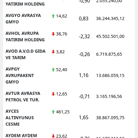
-0,90
2.055.240,00
1
YATIRIM HOLDING
AVGYO AVRASYA
14,62
0,83
36.244.345,12
1
GMYO
AVHOL AVRUPA
38,76
-2,32
45.502.501,00
1
YATIRIM HOLDING
AVOD A.V.O.D GIDA
3,82
-0,26
6.719.875,65
1
VE TARIM
AVPGY
52,40
1,16
1
AVRUPAKENT
13.686.059,15
GMYO
AVTUR AVRASYA
12,65
-0,71
3.165.196,56
1
PETROL VE TUR.
AYCES
461,25
1,65
1
ALTINYUNUS
38.867.095,75
CESME
AYDEM AYDEM
23,62