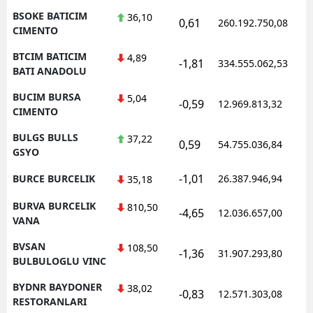
BSOKE BATICIM
36,10
0,61
260.192.750,08
1
CIMENTO
BTCIM BATICIM
4,89
-1,81
334.555.062,53
1
BATI ANADOLU
BUCIM BURSA
5,04
-0,59
12.969.813,32
1
CIMENTO
BULGS BULLS
37,22
0,59
54.755.036,84
1
GSYO
-1,01
BURCE BURCELIK
26.387.946,94
1
35,18
BURVA BURCELIK
810,50
-4,65
12.036.657,00
1
VANA
BVSAN
108,50
-1,36
31.907.293,80
1
BULBULOGLU VINC
BYDNR BAYDONER
38,02
-0,83
12.571.303,08
1
RESTORANLARI