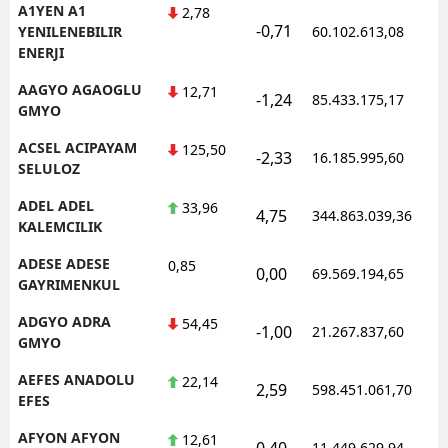
A1YEN A1
2,78
-0,71
1
YENILENEBILIR
60.102.613,08
ENERJI
AAGYO AGAOGLU
12,71
-1,24
85.433.175,17
1
GMYO
ACSEL ACIPAYAM
125,50
-2,33
16.185.995,60
1
SELULOZ
ADEL ADEL
33,96
4,75
344.863.039,36
1
KALEMCILIK
ADESE ADESE
0,85
0,00
69.569.194,65
1
GAYRIMENKUL
ADGYO ADRA
54,45
-1,00
21.267.837,60
1
GMYO
AEFES ANADOLU
22,14
2,59
598.451.061,70
1
EFES
AFYON AFYON
12,61
0,40
11.449.629,94
1