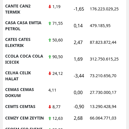
CANTE CAN2
1,19
-1,65
176.223.029,25
1
TERMIK
CASA CASA EMTIA
71,55
0,14
479.185,95
1
PETROL
CATES CATES
50,60
2,47
87.823.872,44
1
ELEKTRIK
CCOLA COCA COLA
90,50
1,69
312.750.615,25
1
ICECEK
CELHA CELIK
24,12
-3,44
73.210.656,70
1
HALAT
CEMAS CEMAS
4,11
0,00
27.730.000,17
1
DOKUM
-0,90
CEMTS CEMTAS
13.290.428,94
1
8,77
2,68
CEMZY CEM ZEYTIN
66.064.771,03
1
12,63