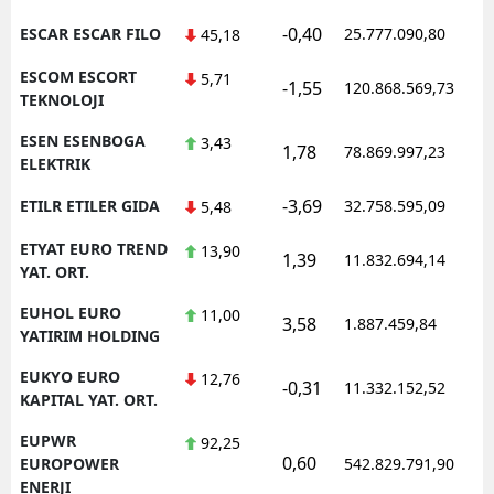
-0,40
ESCAR ESCAR FILO
25.777.090,80
1
45,18
ESCOM ESCORT
5,71
-1,55
120.868.569,73
1
TEKNOLOJI
ESEN ESENBOGA
3,43
1,78
78.869.997,23
1
ELEKTRIK
-3,69
ETILR ETILER GIDA
32.758.595,09
1
5,48
ETYAT EURO TREND
13,90
1,39
11.832.694,14
1
YAT. ORT.
EUHOL EURO
11,00
3,58
1.887.459,84
1
YATIRIM HOLDING
EUKYO EURO
12,76
-0,31
11.332.152,52
1
KAPITAL YAT. ORT.
EUPWR
92,25
0,60
1
EUROPOWER
542.829.791,90
ENERJI