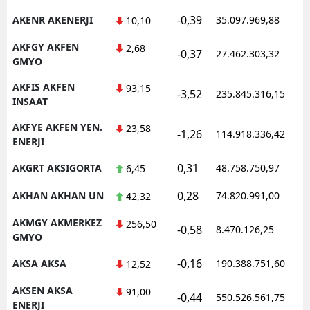
-0,39
AKENR AKENERJI
35.097.969,88
1
10,10
AKFGY AKFEN
2,68
-0,37
27.462.303,32
1
GMYO
AKFIS AKFEN
93,15
-3,52
235.845.316,15
1
INSAAT
AKFYE AKFEN YEN.
23,58
-1,26
114.918.336,42
1
ENERJI
0,31
AKGRT AKSIGORTA
48.758.750,97
1
6,45
0,28
AKHAN AKHAN UN
74.820.991,00
1
42,32
AKMGY AKMERKEZ
256,50
-0,58
8.470.126,25
1
GMYO
-0,16
AKSA AKSA
190.388.751,60
1
12,52
AKSEN AKSA
91,00
-0,44
550.526.561,75
1
ENERJI