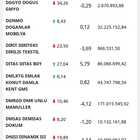
DGGYO DOGUS
34,26
-0,29
2.670.893,88
1
GMYO
DGNMO
8,43
0,12
1
DOGANLAR
32.225.152,84
MOBILYA
DIRIT DIRITEKS
23,50
-3,69
966.531,50
1
DIRILIS TEKSTIL
5,79
DITAS DITAS BDY
86.066.699,42
1
27,04
DMLKTG EMLAK
6,14
0,82
1
KONUT DAMLA
43.747.798,54
KENT GMS
DMRGD DMR UNLU
10,46
-4,12
171.015.545,92
1
MAMULLER
DMSAS DEMISAS
8,20
-1,20
10.132.161,88
1
DOKUM
DNISI DINAMIK ISI
19,89
-1,14
10.999.962,97
1