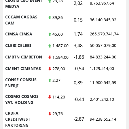
CEOEM CEO EVENT
23,28
2,02
8.763.967,64
1
MEDYA
CGCAM CAGDAS
39,86
0,15
36.140.345,92
1
CAM
1,74
CIMSA CIMSA
265.979.741,74
1
45,60
3,48
CLEBI CELEBI
50.057.079,00
1
1.487,00
-1,86
CMBTN CIMBETON
84.833.244,00
1
1.584,00
-0,54
CMENT CIMENTAS
1.129.514,00
1
278,00
CONSE CONSUS
2,27
0,89
11.900.545,59
1
ENERJI
COSMO COSMOS
114,20
-0,44
2.401.242,10
1
YAT. HOLDING
CRDFA
29,76
-2,87
1
CREDITWEST
94.238.552,14
FAKTORING