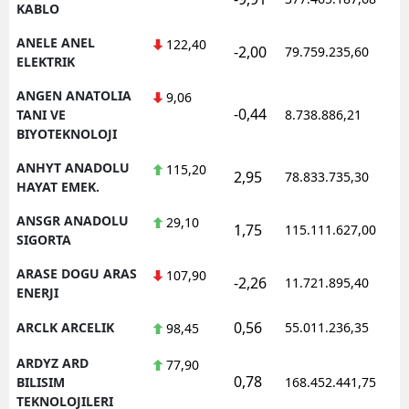
KABLO
ANELE ANEL
122,40
-2,00
79.759.235,60
1
ELEKTRIK
ANGEN ANATOLIA
9,06
-0,44
1
TANI VE
8.738.886,21
BIYOTEKNOLOJI
ANHYT ANADOLU
115,20
2,95
78.833.735,30
1
HAYAT EMEK.
ANSGR ANADOLU
29,10
1,75
115.111.627,00
1
SIGORTA
ARASE DOGU ARAS
107,90
-2,26
11.721.895,40
1
ENERJI
0,56
ARCLK ARCELIK
55.011.236,35
1
98,45
ARDYZ ARD
77,90
0,78
1
BILISIM
168.452.441,75
TEKNOLOJILERI