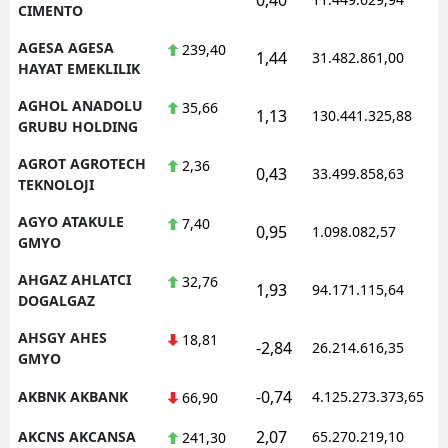
CIMENTO
AGESA AGESA
239,40
1,44
31.482.861,00
1
HAYAT EMEKLILIK
AGHOL ANADOLU
35,66
1,13
130.441.325,88
1
GRUBU HOLDING
AGROT AGROTECH
2,36
0,43
33.499.858,63
1
TEKNOLOJI
AGYO ATAKULE
7,40
0,95
1.098.082,57
1
GMYO
AHGAZ AHLATCI
32,76
1,93
94.171.115,64
1
DOGALGAZ
AHSGY AHES
18,81
-2,84
26.214.616,35
1
GMYO
-0,74
AKBNK AKBANK
4.125.273.373,65
1
66,90
2,07
AKCNS AKCANSA
65.270.219,10
1
241,30