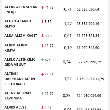
ALFAS ALFA SOLAR
41,78
-0,71
62.620.530,64
1
ENERJI
ALGYO ALARKO
3,35
-1,47
53.389.604,16
1
GMYO
-0,61
ALKA ALKIM KAGIT
11.568.821,34
1
8,18
ALKIM ALKIM
15,77
-0,19
11.060.842,60
1
KIMYA
ALKLC ALTINKILIC
426,00
0,24
327.760.668,25
1
GIDA VE SUT
ALTINS1
71,91
-1,22
1
DARPHANE ALTIN
1.169.447.011,79
SERTIFIKASI
ALTNY ALTINAY
15,95
0,25
124.610.054,69
1
SAVUNMA
ALVES ALVES
1,91
-9,91
377.465.187,68
1