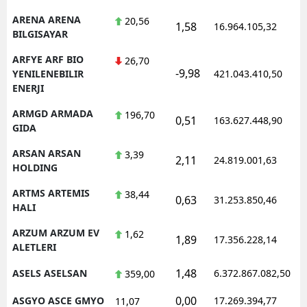
ARENA ARENA
20,56
1,58
16.964.105,32
1
BILGISAYAR
ARFYE ARF BIO
26,70
-9,98
1
YENILENEBILIR
421.043.410,50
ENERJI
ARMGD ARMADA
196,70
0,51
163.627.448,90
1
GIDA
ARSAN ARSAN
3,39
2,11
24.819.001,63
1
HOLDING
ARTMS ARTEMIS
38,44
0,63
31.253.850,46
1
HALI
ARZUM ARZUM EV
1,62
1,89
17.356.228,14
1
ALETLERI
1,48
ASELS ASELSAN
6.372.867.082,50
1
359,00
0,00
ASGYO ASCE GMYO
17.269.394,77
1
11,07