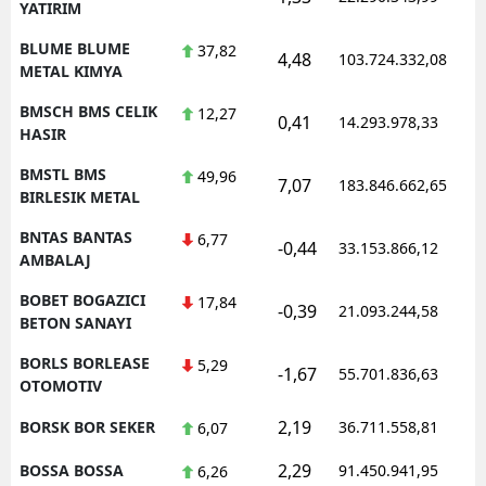
YATIRIM
BLUME BLUME
37,82
4,48
103.724.332,08
1
METAL KIMYA
BMSCH BMS CELIK
12,27
0,41
14.293.978,33
1
HASIR
BMSTL BMS
49,96
7,07
183.846.662,65
1
BIRLESIK METAL
BNTAS BANTAS
6,77
-0,44
33.153.866,12
1
AMBALAJ
BOBET BOGAZICI
17,84
-0,39
21.093.244,58
1
BETON SANAYI
BORLS BORLEASE
5,29
-1,67
55.701.836,63
1
OTOMOTIV
2,19
BORSK BOR SEKER
36.711.558,81
1
6,07
2,29
BOSSA BOSSA
91.450.941,95
1
6,26