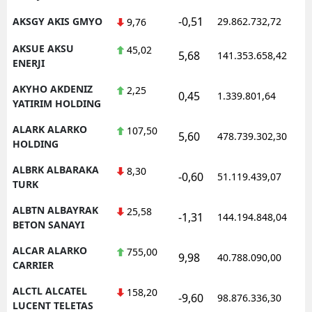
-0,51
AKSGY AKIS GMYO
29.862.732,72
1
9,76
AKSUE AKSU
45,02
5,68
141.353.658,42
1
ENERJI
AKYHO AKDENIZ
2,25
0,45
1.339.801,64
1
YATIRIM HOLDING
ALARK ALARKO
107,50
5,60
478.739.302,30
1
HOLDING
ALBRK ALBARAKA
8,30
-0,60
51.119.439,07
1
TURK
ALBTN ALBAYRAK
25,58
-1,31
144.194.848,04
1
BETON SANAYI
ALCAR ALARKO
755,00
9,98
40.788.090,00
1
CARRIER
ALCTL ALCATEL
158,20
-9,60
98.876.336,30
1
LUCENT TELETAS