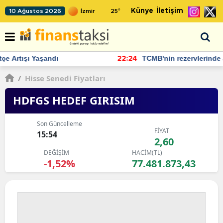
Künye
İletişim
10 Ağustos 2026
25
°
TCMB'nin rezervlerinde artan momentum devam ediyor
22:24
/
Hisse Senedi Fiyatları
HDFGS HEDEF GIRISIM
Son Güncelleme
FİYAT
15:54
2,60
DEĞİŞİM
HACİM(TL)
-1,52%
77.481.873,43