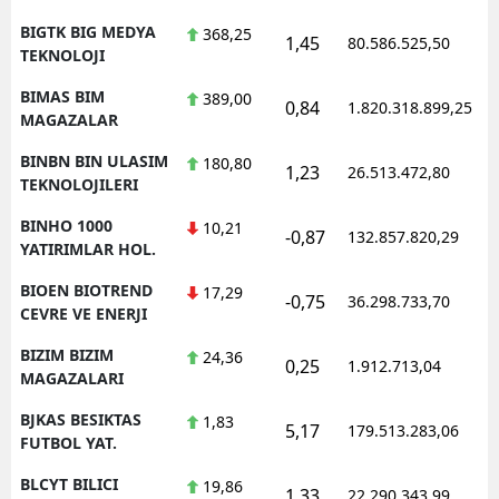
BIGTK BIG MEDYA
368,25
1,45
80.586.525,50
1
TEKNOLOJI
BIMAS BIM
389,00
0,84
1.820.318.899,25
1
MAGAZALAR
BINBN BIN ULASIM
180,80
1,23
26.513.472,80
1
TEKNOLOJILERI
BINHO 1000
10,21
-0,87
132.857.820,29
1
YATIRIMLAR HOL.
BIOEN BIOTREND
17,29
-0,75
36.298.733,70
1
CEVRE VE ENERJI
BIZIM BIZIM
24,36
0,25
1.912.713,04
1
MAGAZALARI
BJKAS BESIKTAS
1,83
5,17
179.513.283,06
1
FUTBOL YAT.
BLCYT BILICI
19,86
1,33
22.290.343,99
1