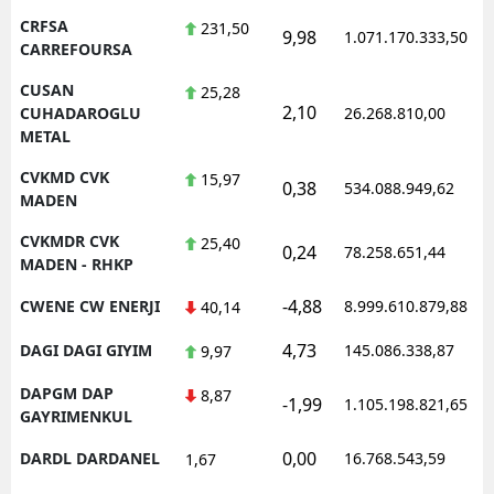
CRFSA
231,50
9,98
1.071.170.333,50
1
CARREFOURSA
CUSAN
25,28
2,10
1
CUHADAROGLU
26.268.810,00
METAL
CVKMD CVK
15,97
0,38
534.088.949,62
1
MADEN
CVKMDR CVK
25,40
0,24
78.258.651,44
1
MADEN - RHKP
-4,88
CWENE CW ENERJI
8.999.610.879,88
1
40,14
4,73
DAGI DAGI GIYIM
145.086.338,87
1
9,97
DAPGM DAP
8,87
-1,99
1.105.198.821,65
1
GAYRIMENKUL
0,00
DARDL DARDANEL
16.768.543,59
1
1,67