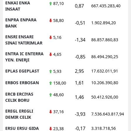
ENKAI ENKA
87,10
0,87
667.435.283,40
1
INSAAT
ENPRA ENPARA
58,80
-0,51
1.902.894,20
1
BANK
ENSRI ENSARI
5,16
-1,34
86.857.860,83
1
SINAI YATIRIMLAR
ENTRA IC ENTERRA
4,65
-0,85
86.494.290,25
1
YEN. ENERJI
2,95
EPLAS EGEPLAST
17.632.011,91
1
5,93
1,61
ERBOS ERBOSAN
10.206.390,80
1
158,00
ERCB ERCIYAS
48,60
1,46
50.412.926,00
1
CELIK BORU
EREGL EREGLI
37,16
-3,93
7.536.643.817,94
1
DEMIR CELIK
-0,17
ERSU ERSU GIDA
3.318.718,56
1
23,38