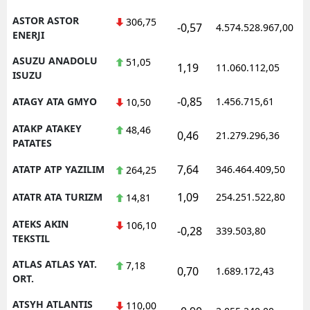
ASTOR ASTOR
306,75
-0,57
4.574.528.967,00
1
ENERJI
ASUZU ANADOLU
51,05
1,19
11.060.112,05
1
ISUZU
-0,85
ATAGY ATA GMYO
1.456.715,61
1
10,50
ATAKP ATAKEY
48,46
0,46
21.279.296,36
1
PATATES
7,64
ATATP ATP YAZILIM
346.464.409,50
1
264,25
1,09
ATATR ATA TURIZM
254.251.522,80
1
14,81
ATEKS AKIN
106,10
-0,28
339.503,80
1
TEKSTIL
ATLAS ATLAS YAT.
7,18
0,70
1.689.172,43
1
ORT.
ATSYH ATLANTIS
110,00