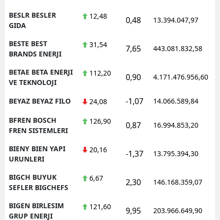
BESLR BESLER
12,48
0,48
13.394.047,97
1
GIDA
BESTE BEST
31,54
7,65
443.081.832,58
1
BRANDS ENERJI
BETAE BETA ENERJI
112,20
0,90
4.171.476.956,60
1
VE TEKNOLOJI
-1,07
BEYAZ BEYAZ FILO
14.066.589,84
1
24,08
BFREN BOSCH
126,90
0,87
16.994.853,20
1
FREN SISTEMLERI
BIENY BIEN YAPI
20,16
-1,37
13.795.394,30
1
URUNLERI
BIGCH BUYUK
6,67
2,30
146.168.359,07
1
SEFLER BIGCHEFS
BIGEN BIRLESIM
121,60
9,95
203.966.649,90
1
GRUP ENERJI