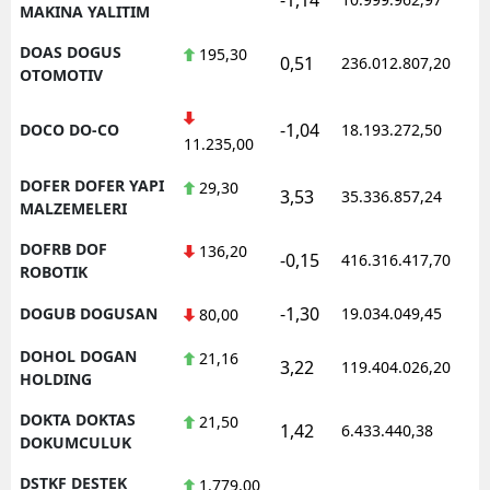
MAKINA YALITIM
DOAS DOGUS
195,30
0,51
236.012.807,20
1
OTOMOTIV
-1,04
DOCO DO-CO
18.193.272,50
1
11.235,00
DOFER DOFER YAPI
29,30
3,53
35.336.857,24
1
MALZEMELERI
DOFRB DOF
136,20
-0,15
416.316.417,70
1
ROBOTIK
-1,30
DOGUB DOGUSAN
19.034.049,45
1
80,00
DOHOL DOGAN
21,16
3,22
119.404.026,20
1
HOLDING
DOKTA DOKTAS
21,50
1,42
6.433.440,38
1
DOKUMCULUK
DSTKF DESTEK
1.779,00