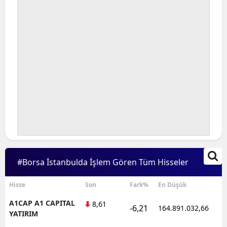
#Borsa İstanbulda İşlem Gören Tüm Hisseler
Hisse
Son
Fark%
En Düşük
A1CAP A1 CAPITAL
8,61
-6,21
164.891.032,66
1
YATIRIM