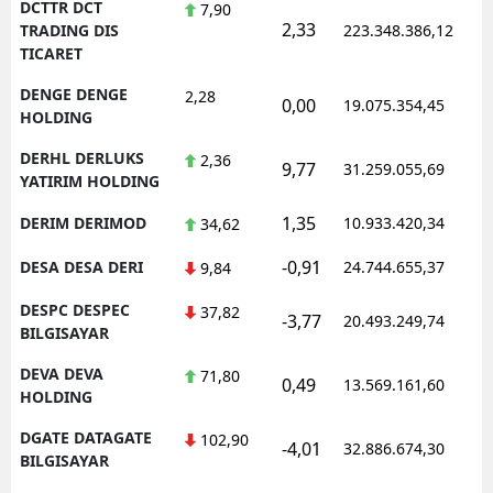
DCTTR DCT
7,90
2,33
1
TRADING DIS
223.348.386,12
TICARET
DENGE DENGE
2,28
0,00
19.075.354,45
1
HOLDING
DERHL DERLUKS
2,36
9,77
31.259.055,69
1
YATIRIM HOLDING
1,35
DERIM DERIMOD
10.933.420,34
1
34,62
-0,91
DESA DESA DERI
24.744.655,37
1
9,84
DESPC DESPEC
37,82
-3,77
20.493.249,74
1
BILGISAYAR
DEVA DEVA
71,80
0,49
13.569.161,60
1
HOLDING
DGATE DATAGATE
102,90
-4,01
32.886.674,30
1
BILGISAYAR