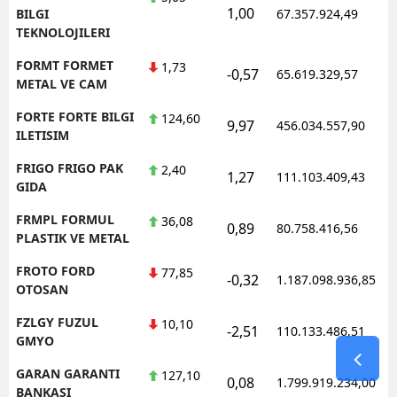
1,00
1
BILGI
67.357.924,49
TEKNOLOJILERI
FORMT FORMET
1,73
-0,57
65.619.329,57
1
METAL VE CAM
FORTE FORTE BILGI
124,60
9,97
456.034.557,90
1
ILETISIM
FRIGO FRIGO PAK
2,40
1,27
111.103.409,43
1
GIDA
FRMPL FORMUL
36,08
0,89
80.758.416,56
1
PLASTIK VE METAL
FROTO FORD
77,85
-0,32
1.187.098.936,85
1
OTOSAN
FZLGY FUZUL
10,10
-2,51
110.133.486,51
1
GMYO
GARAN GARANTI
127,10
0,08
1.799.919.234,00
1
BANKASI