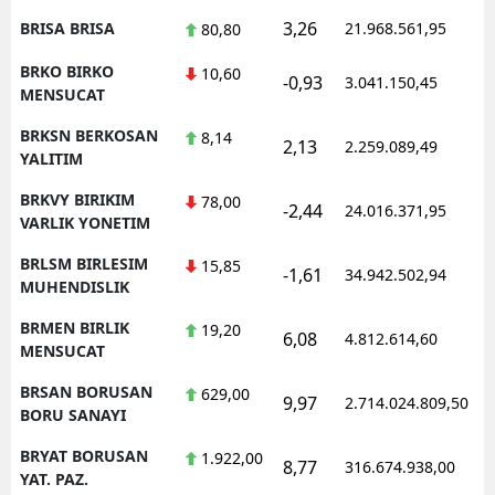
3,26
BRISA BRISA
21.968.561,95
1
80,80
BRKO BIRKO
10,60
-0,93
3.041.150,45
1
MENSUCAT
BRKSN BERKOSAN
8,14
2,13
2.259.089,49
1
YALITIM
BRKVY BIRIKIM
78,00
-2,44
24.016.371,95
1
VARLIK YONETIM
BRLSM BIRLESIM
15,85
-1,61
34.942.502,94
1
MUHENDISLIK
BRMEN BIRLIK
19,20
6,08
4.812.614,60
1
MENSUCAT
BRSAN BORUSAN
629,00
9,97
2.714.024.809,50
1
BORU SANAYI
BRYAT BORUSAN
1.922,00
8,77
316.674.938,00
1
YAT. PAZ.