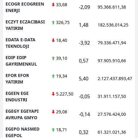
ECOGR ECOGREEN
33,68
-2,09
95.366.611,38
ENERJI
ECZYT ECZACIBASI
326,75
1,48
182.536.014,25
YATIRIM
EDATA E-DATA
18,40
-3,92
79.336.471,94
TEKNOLOJI
EDIP EDIP
39,10
0,57
97.905.910,66
GAYRIMENKUL
EFOR EFOR
19,34
5,40
2.127.437.893,47
YATIRIM
EGEEN EGE
5.227,50
-0,05
31.911.157,50
ENDUSTRI
EGEGY EGEYAPI
29,08
-0,14
27.576.424,00
AVRUPA GMYO
EGEPO NASMED
18,71
0,32
61.321.021,36
EGEPOL