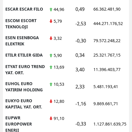
0,49
ESCAR ESCAR FILO
66.362.481,90
44,96
ESCOM ESCORT
5,79
-2,53
444.271.176,52
TEKNOLOJI
ESEN ESENBOGA
3,32
-0,30
79.572.248,22
ELEKTRIK
0,34
ETILR ETILER GIDA
25.321.767,15
5,90
ETYAT EURO TREND
13,69
3,40
11.396.403,77
YAT. ORT.
EUHOL EURO
10,53
2,33
5.481.193,41
YATIRIM HOLDING
EUKYO EURO
12,80
-1,16
9.869.661,71
KAPITAL YAT. ORT.
EUPWR
91,10
-0,33
EUROPOWER
1.127.861.639,75
ENERJI