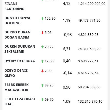
4,12
FINANS
1.214.299.202,00
FAKTORING
DUNYH DUNYA
152,80
1,19
49.478.771,30
HOLDING
DURDO DURAN
5,05
-0,98
4.821.839,28
DOGAN BASIM
DURKN DURUKAN
20,22
6,31
74.311.633,20
SEKERLEME
0,40
DYOBY DYO BOYA
8.608.272,51
12,66
DZGYO DENIZ
7,09
-0,14
4.616.292,54
GMYO
EBEBK EBEBEK
89,25
0,90
58.234.339,60
MAGAZACILIK
ECILC ECZACIBASI
69,70
1,09
132.315.870,10
ILAC