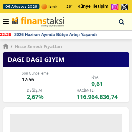
Künye
İletişim
06 Ağustos 2026
26
°
TCMB'nin rezervlerinde artan momentum devam ediyor
22:24
/
Hisse Senedi Fiyatları
DAGI DAGI GIYIM
Son Güncelleme
FİYAT
17:56
9,61
DEĞİŞİM
HACİM(TL)
2,67%
116.964.836,74