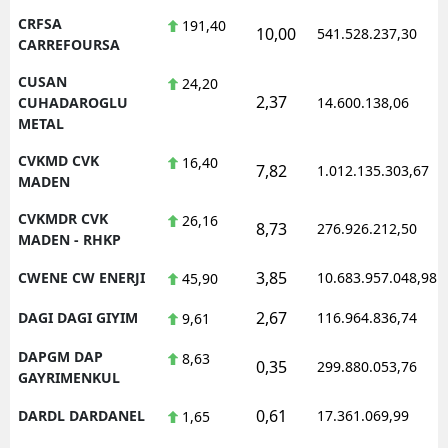
CRFSA
191,40
10,00
541.528.237,30
CARREFOURSA
CUSAN
24,20
2,37
CUHADAROGLU
14.600.138,06
METAL
CVKMD CVK
16,40
7,82
1.012.135.303,67
MADEN
CVKMDR CVK
26,16
8,73
276.926.212,50
MADEN - RHKP
3,85
CWENE CW ENERJI
10.683.957.048,98
45,90
2,67
DAGI DAGI GIYIM
116.964.836,74
9,61
DAPGM DAP
8,63
0,35
299.880.053,76
GAYRIMENKUL
0,61
DARDL DARDANEL
17.361.069,99
1,65