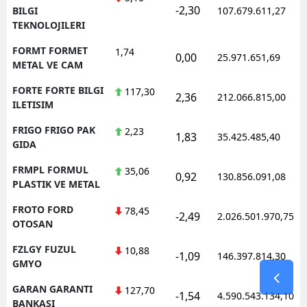
-2,30
BILGI
107.679.611,27
TEKNOLOJILERI
FORMT FORMET
1,74
0,00
25.971.651,69
METAL VE CAM
FORTE FORTE BILGI
117,30
2,36
212.066.815,00
ILETISIM
FRIGO FRIGO PAK
2,23
1,83
35.425.485,40
GIDA
FRMPL FORMUL
35,06
0,92
130.856.091,08
PLASTIK VE METAL
FROTO FORD
78,45
-2,49
2.026.501.970,75
OTOSAN
FZLGY FUZUL
10,88
-1,09
146.397.814,30
GMYO
GARAN GARANTI
127,70
-1,54
4.590.543.134,10
BANKASI