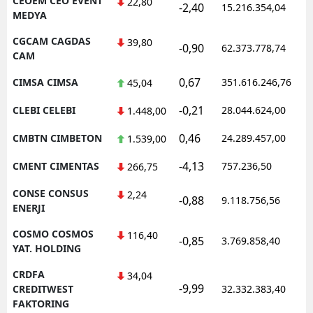
CEOEM CEO EVENT
22,80
-2,40
15.216.354,04
MEDYA
CGCAM CAGDAS
39,80
-0,90
62.373.778,74
CAM
0,67
CIMSA CIMSA
351.616.246,76
45,04
-0,21
CLEBI CELEBI
28.044.624,00
1.448,00
0,46
CMBTN CIMBETON
24.289.457,00
1.539,00
-4,13
CMENT CIMENTAS
757.236,50
266,75
CONSE CONSUS
2,24
-0,88
9.118.756,56
ENERJI
COSMO COSMOS
116,40
-0,85
3.769.858,40
YAT. HOLDING
CRDFA
34,04
-9,99
CREDITWEST
32.332.383,40
FAKTORING