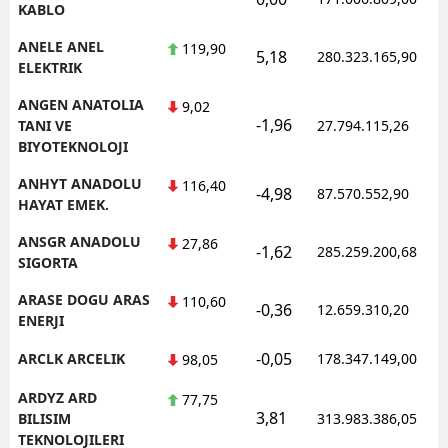
KABLO
ANELE ANEL
119,90
5,18
280.323.165,90
ELEKTRIK
ANGEN ANATOLIA
9,02
-1,96
TANI VE
27.794.115,26
BIYOTEKNOLOJI
ANHYT ANADOLU
116,40
-4,98
87.570.552,90
HAYAT EMEK.
ANSGR ANADOLU
27,86
-1,62
285.259.200,68
SIGORTA
ARASE DOGU ARAS
110,60
-0,36
12.659.310,20
ENERJI
-0,05
ARCLK ARCELIK
178.347.149,00
98,05
ARDYZ ARD
77,75
3,81
BILISIM
313.983.386,05
TEKNOLOJILERI