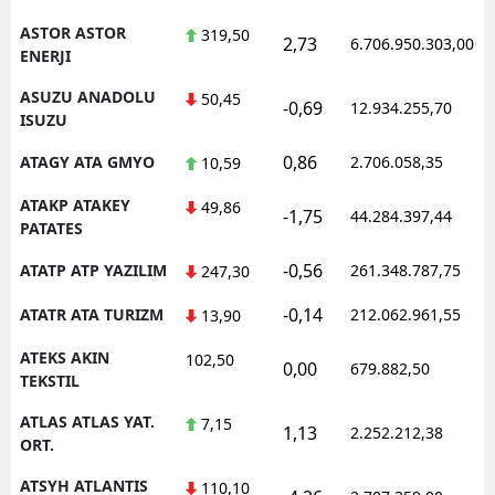
ASTOR ASTOR
319,50
2,73
6.706.950.303,00
ENERJI
ASUZU ANADOLU
50,45
-0,69
12.934.255,70
ISUZU
0,86
ATAGY ATA GMYO
2.706.058,35
10,59
ATAKP ATAKEY
49,86
-1,75
44.284.397,44
PATATES
-0,56
ATATP ATP YAZILIM
261.348.787,75
247,30
-0,14
ATATR ATA TURIZM
212.062.961,55
13,90
ATEKS AKIN
102,50
0,00
679.882,50
TEKSTIL
ATLAS ATLAS YAT.
7,15
1,13
2.252.212,38
ORT.
ATSYH ATLANTIS
110,10