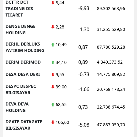
DCTTR DCT
8,44
-9,93
TRADING DIS
89.302.563,96
TICARET
DENGE DENGE
2,28
-1,30
31.255.529,80
HOLDING
DERHL DERLUKS
10,49
0,87
87.780.529,28
YATIRIM HOLDING
0,89
DERIM DERIMOD
4.340.373,52
34,10
-0,73
DESA DESA DERI
14.775.809,82
9,55
DESPC DESPEC
39,00
-1,66
20.768.178,24
BILGISAYAR
DEVA DEVA
68,55
0,73
22.738.674,45
HOLDING
DGATE DATAGATE
106,60
-5,08
47.887.059,70
BILGISAYAR