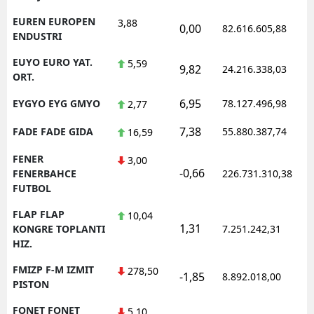
EUREN EUROPEN
3,88
0,00
82.616.605,88
ENDUSTRI
EUYO EURO YAT.
5,59
9,82
24.216.338,03
ORT.
6,95
EYGYO EYG GMYO
78.127.496,98
2,77
7,38
FADE FADE GIDA
55.880.387,74
16,59
FENER
3,00
-0,66
FENERBAHCE
226.731.310,38
FUTBOL
FLAP FLAP
10,04
1,31
KONGRE TOPLANTI
7.251.242,31
HIZ.
FMIZP F-M IZMIT
278,50
-1,85
8.892.018,00
PISTON
FONET FONET
5,10