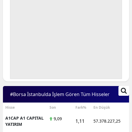
#Borsa İstanbulda İşlem Gören Tüm Hisseler
Hisse
Son
Fark%
En Düşük
A1CAP A1 CAPITAL
9,09
1,11
57.378.227,25
YATIRIM