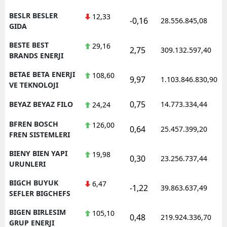
BESLR BESLER
12,33
-0,16
28.556.845,08
GIDA
BESTE BEST
29,16
2,75
309.132.597,40
BRANDS ENERJI
BETAE BETA ENERJI
108,60
9,97
1.103.846.830,90
VE TEKNOLOJI
0,75
BEYAZ BEYAZ FILO
14.773.334,44
24,24
BFREN BOSCH
126,00
0,64
25.457.399,20
FREN SISTEMLERI
BIENY BIEN YAPI
19,98
0,30
23.256.737,44
URUNLERI
BIGCH BUYUK
6,47
-1,22
39.863.637,49
SEFLER BIGCHEFS
BIGEN BIRLESIM
105,10
0,48
219.924.336,70
GRUP ENERJI