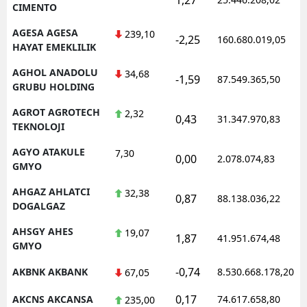
CIMENTO
AGESA AGESA
239,10
-2,25
160.680.019,05
HAYAT EMEKLILIK
AGHOL ANADOLU
34,68
-1,59
87.549.365,50
GRUBU HOLDING
AGROT AGROTECH
2,32
0,43
31.347.970,83
TEKNOLOJI
AGYO ATAKULE
7,30
0,00
2.078.074,83
GMYO
AHGAZ AHLATCI
32,38
0,87
88.138.036,22
DOGALGAZ
AHSGY AHES
19,07
1,87
41.951.674,48
GMYO
-0,74
AKBNK AKBANK
8.530.668.178,20
67,05
0,17
AKCNS AKCANSA
74.617.658,80
235,00