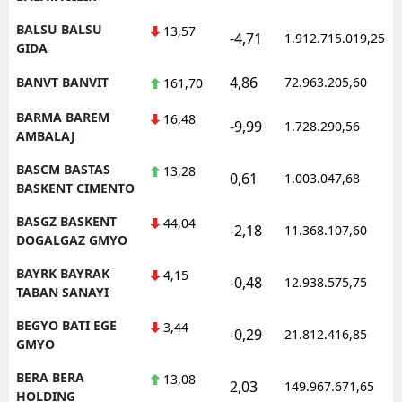
BALSU BALSU
13,57
-4,71
1.912.715.019,25
GIDA
4,86
BANVT BANVIT
72.963.205,60
161,70
BARMA BAREM
16,48
-9,99
1.728.290,56
AMBALAJ
BASCM BASTAS
13,28
0,61
1.003.047,68
BASKENT CIMENTO
BASGZ BASKENT
44,04
-2,18
11.368.107,60
DOGALGAZ GMYO
BAYRK BAYRAK
4,15
-0,48
12.938.575,75
TABAN SANAYI
BEGYO BATI EGE
3,44
-0,29
21.812.416,85
GMYO
BERA BERA
13,08
2,03
149.967.671,65
HOLDING