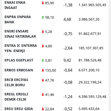
ENKAI ENKA
85,90
-1,38
1.341.965.505,45
INSAAT
ENPRA ENPARA
58,10
4,68
3.986.567,20
BANK
ENSRI ENSARI
5,28
-0,75
91.862.677,91
SINAI YATIRIMLAR
ENTRA IC ENTERRA
4,80
-2,64
185.107.307,85
YEN. ENERJI
9,42
EPLAS EGEPLAST
81.788.526,48
5,81
-0,64
ERBOS ERBOSAN
6.071.206,10
155,00
ERCB ERCIYAS
47,76
-0,08
29.322.199,24
CELIK BORU
EREGL EREGLI
41,46
-1,24
4.396.595.129,48
DEMIR CELIK
-0,52
ERSU ERSU GIDA
5.495.433,64
22,84