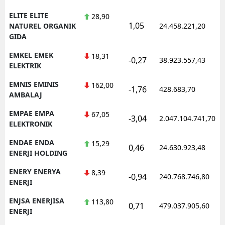
ELITE ELITE
28,90
1,05
NATUREL ORGANIK
24.458.221,20
GIDA
EMKEL EMEK
18,31
-0,27
38.923.557,43
ELEKTRIK
EMNIS EMINIS
162,00
-1,76
428.683,70
AMBALAJ
EMPAE EMPA
67,05
-3,04
2.047.104.741,70
ELEKTRONIK
ENDAE ENDA
15,29
0,46
24.630.923,48
ENERJI HOLDING
ENERY ENERYA
8,39
-0,94
240.768.746,80
ENERJI
ENJSA ENERJISA
113,80
0,71
479.037.905,60
ENERJI