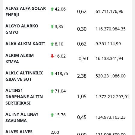
ALFAS ALFA SOLAR
42,06
0,62
61.711.176,96
ENERJI
ALGYO ALARKO
3,35
0,30
116.370.984,35
GMYO
0,62
ALKA ALKIM KAGIT
9.351.114,99
8,10
ALKIM ALKIM
16,02
-0,50
16.133.341,94
KIMYA
ALKLC ALTINKILIC
418,75
2,38
520.231.086,00
GIDA VE SUT
ALTINS1
71,04
1,05
DARPHANE ALTIN
1.372.212.297,91
SERTIFIKASI
ALTNY ALTINAY
15,76
0,45
134.973.163,23
SAVUNMA
ALVES ALVES
2,00
0,00
171.006.809,00