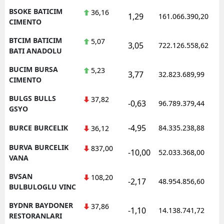
BSOKE BATICIM
36,16
1,29
161.066.390,20
CIMENTO
BTCIM BATICIM
5,07
3,05
722.126.558,62
BATI ANADOLU
BUCIM BURSA
5,23
3,77
32.823.689,99
CIMENTO
BULGS BULLS
37,82
-0,63
96.789.379,44
GSYO
-4,95
BURCE BURCELIK
84.335.238,88
36,12
BURVA BURCELIK
837,00
-10,00
52.033.368,00
VANA
BVSAN
108,20
-2,17
48.954.856,60
BULBULOGLU VINC
BYDNR BAYDONER
37,86
-1,10
14.138.741,72
RESTORANLARI