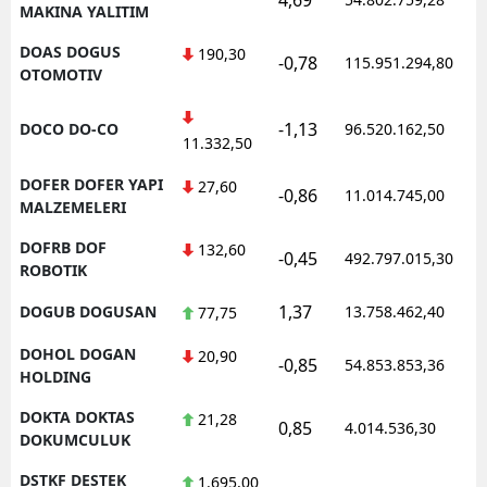
MAKINA YALITIM
DOAS DOGUS
190,30
-0,78
115.951.294,80
OTOMOTIV
-1,13
DOCO DO-CO
96.520.162,50
11.332,50
DOFER DOFER YAPI
27,60
-0,86
11.014.745,00
MALZEMELERI
DOFRB DOF
132,60
-0,45
492.797.015,30
ROBOTIK
1,37
DOGUB DOGUSAN
13.758.462,40
77,75
DOHOL DOGAN
20,90
-0,85
54.853.853,36
HOLDING
DOKTA DOKTAS
21,28
0,85
4.014.536,30
DOKUMCULUK
DSTKF DESTEK
1.695,00