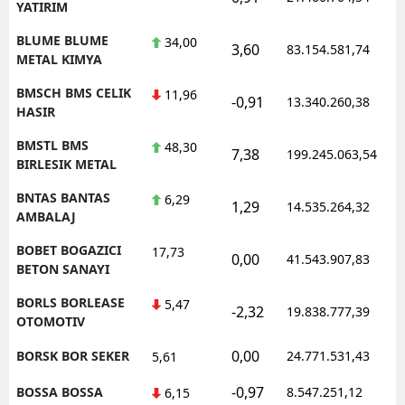
YATIRIM
BLUME BLUME
34,00
3,60
83.154.581,74
METAL KIMYA
BMSCH BMS CELIK
11,96
-0,91
13.340.260,38
HASIR
BMSTL BMS
48,30
7,38
199.245.063,54
BIRLESIK METAL
BNTAS BANTAS
6,29
1,29
14.535.264,32
AMBALAJ
BOBET BOGAZICI
17,73
0,00
41.543.907,83
BETON SANAYI
BORLS BORLEASE
5,47
-2,32
19.838.777,39
OTOMOTIV
0,00
BORSK BOR SEKER
24.771.531,43
5,61
-0,97
BOSSA BOSSA
8.547.251,12
6,15