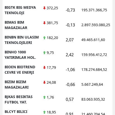
BIGTK BIG MEDYA
372,25
-0,73
195.371.366,75
TEKNOLOJI
BIMAS BIM
381,75
-0,13
2.897.593.080,25
MAGAZALAR
BINBN BIN ULASIM
182,20
2,07
49.465.611,60
TEKNOLOJILERI
BINHO 1000
9,75
2,42
159.956.412,72
YATIRIMLAR HOL.
BIOEN BIOTREND
17,79
-1,06
178.274.684,52
CEVRE VE ENERJI
BIZIM BIZIM
24,08
-0,66
5.667.249,64
MAGAZALARI
BJKAS BESIKTAS
1,76
0,57
83.063.935,32
FUTBOL YAT.
BLCYT BILICI
18,95
0,91
21.460.704,54