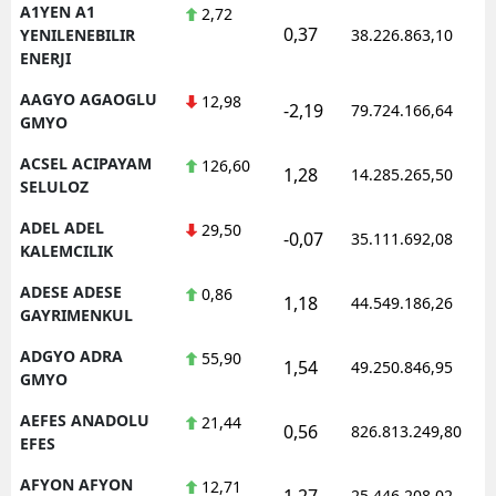
A1YEN A1
2,72
0,37
YENILENEBILIR
38.226.863,10
ENERJI
AAGYO AGAOGLU
12,98
-2,19
79.724.166,64
GMYO
ACSEL ACIPAYAM
126,60
1,28
14.285.265,50
SELULOZ
ADEL ADEL
29,50
-0,07
35.111.692,08
KALEMCILIK
ADESE ADESE
0,86
1,18
44.549.186,26
GAYRIMENKUL
ADGYO ADRA
55,90
1,54
49.250.846,95
GMYO
AEFES ANADOLU
21,44
0,56
826.813.249,80
EFES
AFYON AFYON
12,71
1,27
25.446.208,02