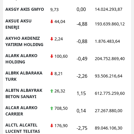
0,00
AKSGY AKIS GMYO
14.024.293,87
9,73
AKSUE AKSU
44,04
-4,88
193.639.860,12
ENERJI
AKYHO AKDENIZ
2,24
-0,88
1.876.483,64
YATIRIM HOLDING
ALARK ALARKO
100,60
-0,49
204.752.869,40
HOLDING
ALBRK ALBARAKA
8,21
-2,26
93.506.216,64
TURK
ALBTN ALBAYRAK
26,32
1,15
612.775.259,60
BETON SANAYI
ALCAR ALARKO
708,50
0,14
27.267.880,00
CARRIER
ALCTL ALCATEL
176,90
-2,75
89.046.106,30
LUCENT TELETAS