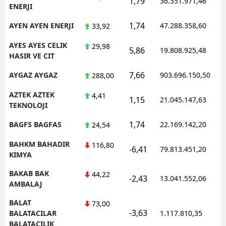
1,79
36.351.971,46
ENERJI
1,74
AYEN AYEN ENERJI
47.288.358,60
33,92
AYES AYES CELIK
29,98
5,86
19.808.925,48
HASIR VE CIT
7,66
AYGAZ AYGAZ
903.696.150,50
288,00
AZTEK AZTEK
4,41
1,15
21.045.147,63
TEKNOLOJI
1,74
BAGFS BAGFAS
22.169.142,20
24,54
BAHKM BAHADIR
116,80
-6,41
79.813.451,20
KIMYA
BAKAB BAK
44,22
-2,43
13.041.552,06
AMBALAJ
BALAT
73,00
-3,63
BALATACILAR
1.117.810,35
BALATACILIK