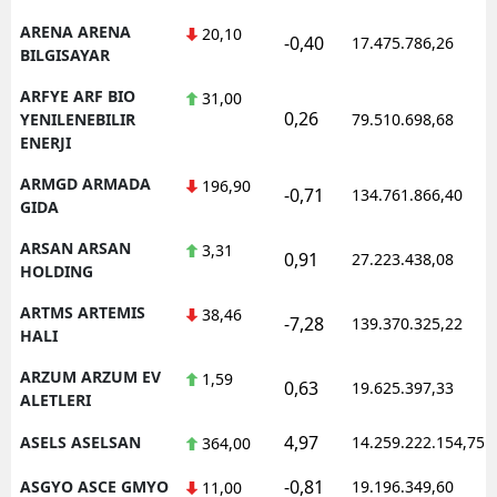
ARENA ARENA
20,10
-0,40
17.475.786,26
BILGISAYAR
ARFYE ARF BIO
31,00
0,26
YENILENEBILIR
79.510.698,68
ENERJI
ARMGD ARMADA
196,90
-0,71
134.761.866,40
GIDA
ARSAN ARSAN
3,31
0,91
27.223.438,08
HOLDING
ARTMS ARTEMIS
38,46
-7,28
139.370.325,22
HALI
ARZUM ARZUM EV
1,59
0,63
19.625.397,33
ALETLERI
4,97
ASELS ASELSAN
14.259.222.154,75
364,00
-0,81
ASGYO ASCE GMYO
19.196.349,60
11,00