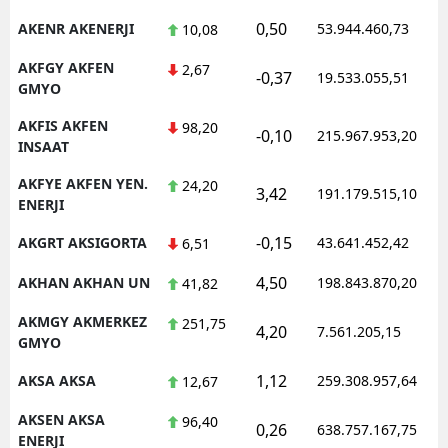
0,50
AKENR AKENERJI
53.944.460,73
10,08
AKFGY AKFEN
2,67
-0,37
19.533.055,51
GMYO
AKFIS AKFEN
98,20
-0,10
215.967.953,20
INSAAT
AKFYE AKFEN YEN.
24,20
3,42
191.179.515,10
ENERJI
-0,15
AKGRT AKSIGORTA
43.641.452,42
6,51
4,50
AKHAN AKHAN UN
198.843.870,20
41,82
AKMGY AKMERKEZ
251,75
4,20
7.561.205,15
GMYO
1,12
AKSA AKSA
259.308.957,64
12,67
AKSEN AKSA
96,40
0,26
638.757.167,75
ENERJI