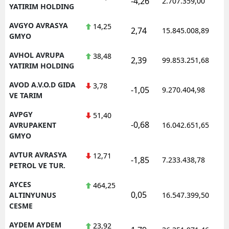
-4,26
2.707.359,00
YATIRIM HOLDING
AVGYO AVRASYA
14,25
2,74
15.845.008,89
GMYO
AVHOL AVRUPA
38,48
2,39
99.853.251,68
YATIRIM HOLDING
AVOD A.V.O.D GIDA
3,78
-1,05
9.270.404,98
VE TARIM
AVPGY
51,40
-0,68
AVRUPAKENT
16.042.651,65
GMYO
AVTUR AVRASYA
12,71
-1,85
7.233.438,78
PETROL VE TUR.
AYCES
464,25
0,05
ALTINYUNUS
16.547.399,50
CESME
AYDEM AYDEM
23,92