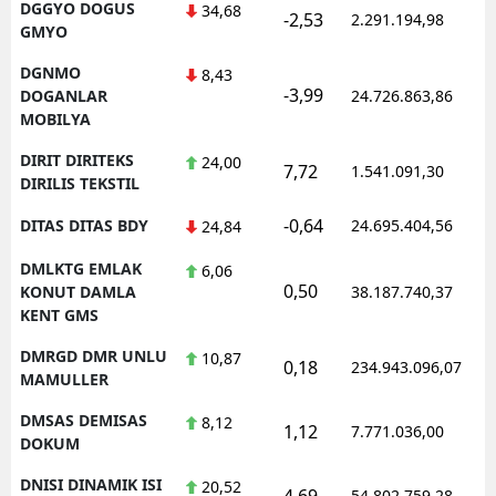
DGGYO DOGUS
34,68
-2,53
2.291.194,98
GMYO
DGNMO
8,43
-3,99
DOGANLAR
24.726.863,86
MOBILYA
DIRIT DIRITEKS
24,00
7,72
1.541.091,30
DIRILIS TEKSTIL
-0,64
DITAS DITAS BDY
24.695.404,56
24,84
DMLKTG EMLAK
6,06
0,50
KONUT DAMLA
38.187.740,37
KENT GMS
DMRGD DMR UNLU
10,87
0,18
234.943.096,07
MAMULLER
DMSAS DEMISAS
8,12
1,12
7.771.036,00
DOKUM
DNISI DINAMIK ISI
20,52
4,69
54.802.759,28