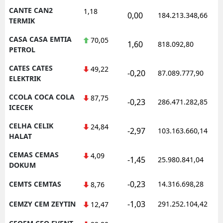
CANTE CAN2
1,18
0,00
184.213.348,66
TERMIK
CASA CASA EMTIA
70,05
1,60
818.092,80
PETROL
CATES CATES
49,22
-0,20
87.089.777,90
ELEKTRIK
CCOLA COCA COLA
87,75
-0,23
286.471.282,85
ICECEK
CELHA CELIK
24,84
-2,97
103.163.660,14
HALAT
CEMAS CEMAS
4,09
-1,45
25.980.841,04
DOKUM
-0,23
CEMTS CEMTAS
14.316.698,28
8,76
-1,03
CEMZY CEM ZEYTIN
291.252.104,42
12,47