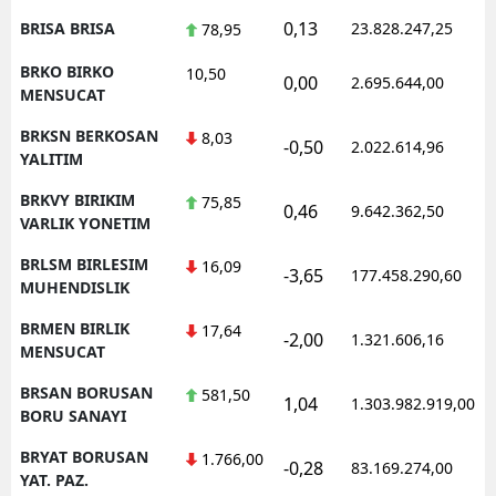
0,13
BRISA BRISA
23.828.247,25
78,95
BRKO BIRKO
10,50
0,00
2.695.644,00
MENSUCAT
BRKSN BERKOSAN
8,03
-0,50
2.022.614,96
YALITIM
BRKVY BIRIKIM
75,85
0,46
9.642.362,50
VARLIK YONETIM
BRLSM BIRLESIM
16,09
-3,65
177.458.290,60
MUHENDISLIK
BRMEN BIRLIK
17,64
-2,00
1.321.606,16
MENSUCAT
BRSAN BORUSAN
581,50
1,04
1.303.982.919,00
BORU SANAYI
BRYAT BORUSAN
1.766,00
-0,28
83.169.274,00
YAT. PAZ.