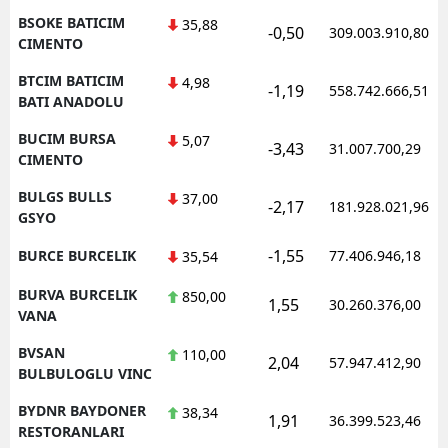
BSOKE BATICIM
35,88
-0,50
309.003.910,80
CIMENTO
BTCIM BATICIM
4,98
-1,19
558.742.666,51
BATI ANADOLU
BUCIM BURSA
5,07
-3,43
31.007.700,29
CIMENTO
BULGS BULLS
37,00
-2,17
181.928.021,96
GSYO
-1,55
BURCE BURCELIK
77.406.946,18
35,54
BURVA BURCELIK
850,00
1,55
30.260.376,00
VANA
BVSAN
110,00
2,04
57.947.412,90
BULBULOGLU VINC
BYDNR BAYDONER
38,34
1,91
36.399.523,46
RESTORANLARI