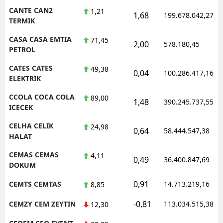
CANTE CAN2
1,21
1,68
199.678.042,27
TERMIK
CASA CASA EMTIA
71,45
2,00
578.180,45
PETROL
CATES CATES
49,38
0,04
100.286.417,16
ELEKTRIK
CCOLA COCA COLA
89,00
1,48
390.245.737,55
ICECEK
CELHA CELIK
24,98
0,64
58.444.547,38
HALAT
CEMAS CEMAS
4,11
0,49
36.400.847,69
DOKUM
0,91
CEMTS CEMTAS
14.713.219,16
8,85
-0,81
CEMZY CEM ZEYTIN
113.034.515,38
12,30