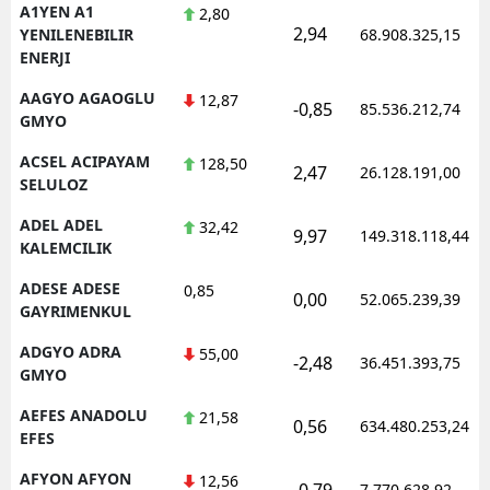
A1YEN A1
2,80
2,94
YENILENEBILIR
68.908.325,15
ENERJI
AAGYO AGAOGLU
12,87
-0,85
85.536.212,74
GMYO
ACSEL ACIPAYAM
128,50
2,47
26.128.191,00
SELULOZ
ADEL ADEL
32,42
9,97
149.318.118,44
KALEMCILIK
ADESE ADESE
0,85
0,00
52.065.239,39
GAYRIMENKUL
ADGYO ADRA
55,00
-2,48
36.451.393,75
GMYO
AEFES ANADOLU
21,58
0,56
634.480.253,24
EFES
AFYON AFYON
12,56
-0,79
7.770.628,92