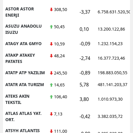
ASTOR ASTOR
308,50
-3,37
6.758.631.520,50
ENERJI
ASUZU ANADOLU
50,45
0,10
13.200.122,86
ISUZU
-0,09
ATAGY ATA GMYO
1.232.154,23
10,59
ATAKP ATAKEY
48,24
-2,74
16.377.723,46
PATATES
-0,89
ATATP ATP YAZILIM
198.883.050,55
245,50
5,78
ATATR ATA TURIZM
481.141.203,37
14,65
ATEKS AKIN
106,40
3,80
1.010.973,30
TEKSTIL
ATLAS ATLAS YAT.
7,13
-0,42
3.382.035,72
ORT.
ATSYH ATLANTIS
111,00