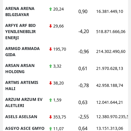
ARENA ARENA
20,24
0,90
16.381.449,10
BILGISAYAR
ARFYE ARF BIO
29,66
-4,20
YENILENEBILIR
518.871.666,06
ENERJI
ARMGD ARMADA
195,70
-0,96
214.302.490,60
GIDA
ARSAN ARSAN
3,32
0,61
21.970.628,13
HOLDING
ARTMS ARTEMIS
38,20
-0,78
42.958.188,74
HALI
ARZUM ARZUM EV
1,59
0,63
12.041.644,21
ALETLERI
-2,55
ASELS ASELSAN
12.380.970.235,5
353,75
0,64
ASGYO ASCE GMYO
13.151.313,06
11,07