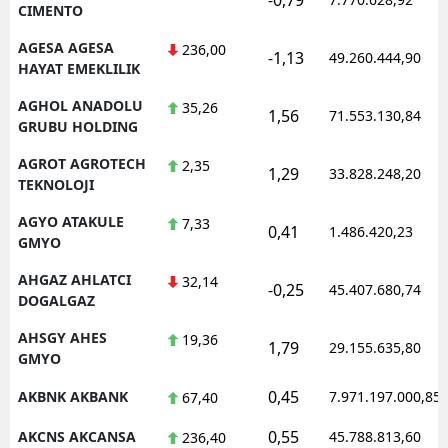
CIMENTO
AGESA AGESA
236,00
-1,13
49.260.444,90
HAYAT EMEKLILIK
AGHOL ANADOLU
35,26
1,56
71.553.130,84
GRUBU HOLDING
AGROT AGROTECH
2,35
1,29
33.828.248,20
TEKNOLOJI
AGYO ATAKULE
7,33
0,41
1.486.420,23
GMYO
AHGAZ AHLATCI
32,14
-0,25
45.407.680,74
DOGALGAZ
AHSGY AHES
19,36
1,79
29.155.635,80
GMYO
0,45
AKBNK AKBANK
7.971.197.000,85
67,40
0,55
AKCNS AKCANSA
45.788.813,60
236,40