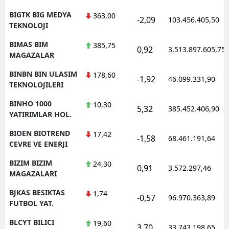
BIGTK BIG MEDYA
363,00
-2,09
103.456.405,50
TEKNOLOJI
BIMAS BIM
385,75
0,92
3.513.897.605,75
MAGAZALAR
BINBN BIN ULASIM
178,60
-1,92
46.099.331,90
TEKNOLOJILERI
BINHO 1000
10,30
5,32
385.452.406,90
YATIRIMLAR HOL.
BIOEN BIOTREND
17,42
-1,58
68.461.191,64
CEVRE VE ENERJI
BIZIM BIZIM
24,30
0,91
3.572.297,46
MAGAZALARI
BJKAS BESIKTAS
1,74
-0,57
96.970.363,89
FUTBOL YAT.
BLCYT BILICI
19,60
3,70
33.743.198,65