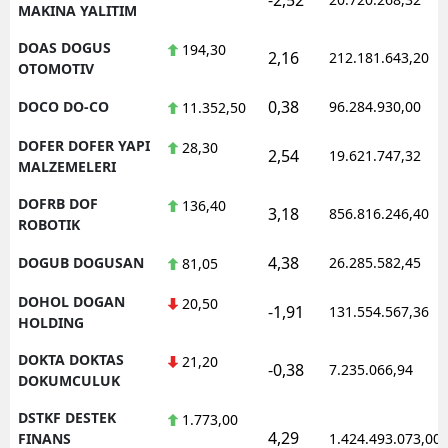
MAKINA YALITIM
DOAS DOGUS
194,30
2,16
212.181.643,20
OTOMOTIV
0,38
DOCO DO-CO
96.284.930,00
11.352,50
DOFER DOFER YAPI
28,30
2,54
19.621.747,32
MALZEMELERI
DOFRB DOF
136,40
3,18
856.816.246,40
ROBOTIK
4,38
DOGUB DOGUSAN
26.285.582,45
81,05
DOHOL DOGAN
20,50
-1,91
131.554.567,36
HOLDING
DOKTA DOKTAS
21,20
-0,38
7.235.066,94
DOKUMCULUK
DSTKF DESTEK
1.773,00
4,29
FINANS
1.424.493.073,00