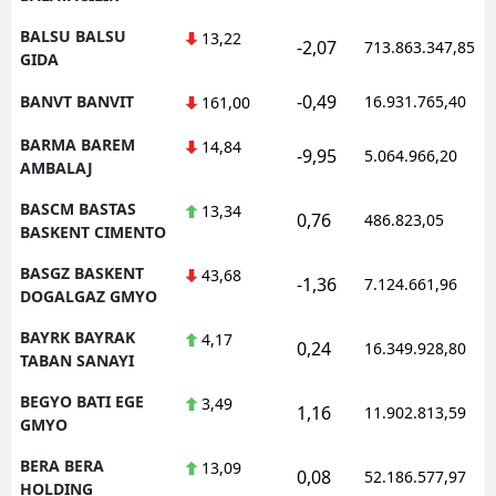
BALSU BALSU
13,22
-2,07
713.863.347,85
GIDA
-0,49
BANVT BANVIT
16.931.765,40
161,00
BARMA BAREM
14,84
-9,95
5.064.966,20
AMBALAJ
BASCM BASTAS
13,34
0,76
486.823,05
BASKENT CIMENTO
BASGZ BASKENT
43,68
-1,36
7.124.661,96
DOGALGAZ GMYO
BAYRK BAYRAK
4,17
0,24
16.349.928,80
TABAN SANAYI
BEGYO BATI EGE
3,49
1,16
11.902.813,59
GMYO
BERA BERA
13,09
0,08
52.186.577,97
HOLDING