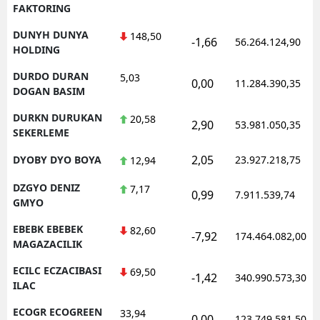
FAKTORING
DUNYH DUNYA
148,50
-1,66
56.264.124,90
HOLDING
DURDO DURAN
5,03
0,00
11.284.390,35
DOGAN BASIM
DURKN DURUKAN
20,58
2,90
53.981.050,35
SEKERLEME
2,05
DYOBY DYO BOYA
23.927.218,75
12,94
DZGYO DENIZ
7,17
0,99
7.911.539,74
GMYO
EBEBK EBEBEK
82,60
-7,92
174.464.082,00
MAGAZACILIK
ECILC ECZACIBASI
69,50
-1,42
340.990.573,30
ILAC
ECOGR ECOGREEN
33,94
0,00
123.749.581,50