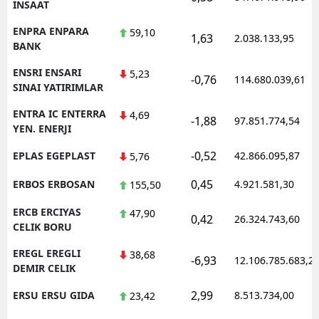
INSAAT
ENPRA ENPARA
59,10
1,63
2.038.133,95
BANK
ENSRI ENSARI
5,23
-0,76
114.680.039,61
SINAI YATIRIMLAR
ENTRA IC ENTERRA
4,69
-1,88
97.851.774,54
YEN. ENERJI
-0,52
EPLAS EGEPLAST
42.866.095,87
5,76
0,45
ERBOS ERBOSAN
4.921.581,30
155,50
ERCB ERCIYAS
47,90
0,42
26.324.743,60
CELIK BORU
EREGL EREGLI
38,68
-6,93
12.106.785.683,2
DEMIR CELIK
2,99
ERSU ERSU GIDA
8.513.734,00
23,42