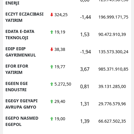
ENERJI
ECZYT ECZACIBASI
324,25
-1,44
196.999.171,75
YATIRIM
EDATA E-DATA
19,19
1,53
90.472.910,39
TEKNOLOJI
EDIP EDIP
38,38
-1,94
135.573.300,24
GAYRIMENKUL
EFOR EFOR
19,77
3,67
985.371.910,85
YATIRIM
EGEEN EGE
5.272,50
0,81
39.131.285,00
ENDUSTRI
EGEGY EGEYAPI
29,40
1,31
29.776.579,96
AVRUPA GMYO
EGEPO NASMED
19,00
1,39
66.627.502,35
EGEPOL