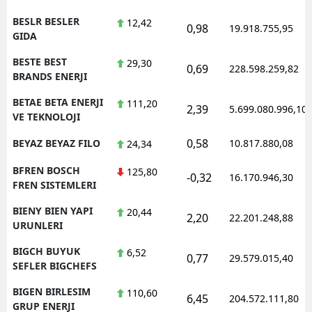
BESLR BESLER
12,42
0,98
19.918.755,95
GIDA
BESTE BEST
29,30
0,69
228.598.259,82
BRANDS ENERJI
BETAE BETA ENERJI
111,20
2,39
5.699.080.996,10
VE TEKNOLOJI
0,58
BEYAZ BEYAZ FILO
10.817.880,08
24,34
BFREN BOSCH
125,80
-0,32
16.170.946,30
FREN SISTEMLERI
BIENY BIEN YAPI
20,44
2,20
22.201.248,88
URUNLERI
BIGCH BUYUK
6,52
0,77
29.579.015,40
SEFLER BIGCHEFS
BIGEN BIRLESIM
110,60
6,45
204.572.111,80
GRUP ENERJI