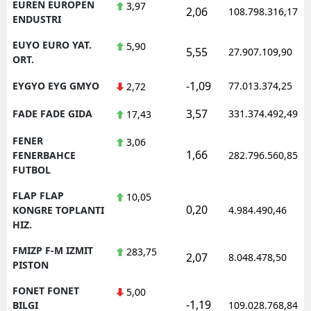
EUREN EUROPEN
3,97
2,06
108.798.316,17
ENDUSTRI
EUYO EURO YAT.
5,90
5,55
27.907.109,90
ORT.
-1,09
EYGYO EYG GMYO
77.013.374,25
2,72
3,57
FADE FADE GIDA
331.374.492,49
17,43
FENER
3,06
1,66
FENERBAHCE
282.796.560,85
FUTBOL
FLAP FLAP
10,05
0,20
KONGRE TOPLANTI
4.984.490,46
HIZ.
FMIZP F-M IZMIT
283,75
2,07
8.048.478,50
PISTON
FONET FONET
5,00
-1,19
BILGI
109.028.768,84