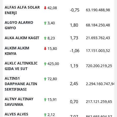
ALFAS ALFA SOLAR
42,08
-0,75
63.190.488,98
ENERJI
ALGYO ALARKO
3,40
1,80
68.184.250,48
GMYO
1,73
ALKA ALKIM KAGIT
21.693.762,43
8,23
ALKIM ALKIM
15,80
-1,06
17.151.003,52
KIMYA
ALKLC ALTINKILIC
425,00
1,19
720.200.219,25
GIDA VE SUT
ALTINS1
72,80
2,45
DARPHANE ALTIN
2.294.160.747,94
SERTIFIKASI
ALTNY ALTINAY
15,91
0,70
217.121.259,65
SAVUNMA
ALVES ALVES
2,12
7,07
862.693.604,57