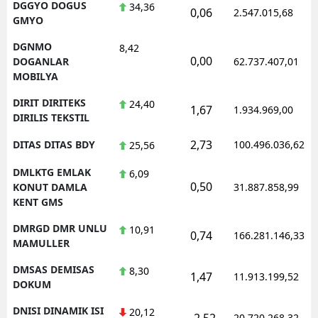
DGGYO DOGUS
34,36
0,06
2.547.015,68
GMYO
DGNMO
8,42
0,00
DOGANLAR
62.737.407,01
MOBILYA
DIRIT DIRITEKS
24,40
1,67
1.934.969,00
DIRILIS TEKSTIL
2,73
DITAS DITAS BDY
100.496.036,62
25,56
DMLKTG EMLAK
6,09
0,50
KONUT DAMLA
31.887.858,99
KENT GMS
DMRGD DMR UNLU
10,91
0,74
166.281.146,33
MAMULLER
DMSAS DEMISAS
8,30
1,47
11.913.199,52
DOKUM
DNISI DINAMIK ISI
20,12
-2,52
20.720.268,32