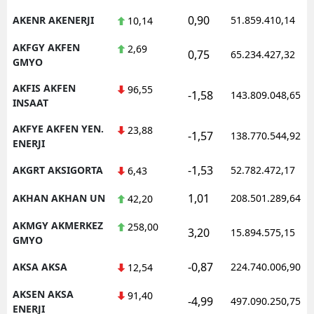
0,90
AKENR AKENERJI
51.859.410,14
10,14
AKFGY AKFEN
2,69
0,75
65.234.427,32
GMYO
AKFIS AKFEN
96,55
-1,58
143.809.048,65
INSAAT
AKFYE AKFEN YEN.
23,88
-1,57
138.770.544,92
ENERJI
-1,53
AKGRT AKSIGORTA
52.782.472,17
6,43
1,01
AKHAN AKHAN UN
208.501.289,64
42,20
AKMGY AKMERKEZ
258,00
3,20
15.894.575,15
GMYO
-0,87
AKSA AKSA
224.740.006,90
12,54
AKSEN AKSA
91,40
-4,99
497.090.250,75
ENERJI