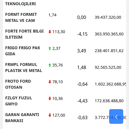
TEKNOLOJILERI
FORMT FORMET
1,74
0,00
39.437.320,00
METAL VE CAM
FORTE FORTE BILGI
113,30
-4,15
363.950.365,60
ILETISIM
FRIGO FRIGO PAK
2,37
3,49
238.401.851,62
GIDA
FRMPL FORMUL
35,76
1,48
92.565.525,00
PLASTIK VE METAL
FROTO FORD
78,10
-0,64
1.602.362.688,95
OTOSAN
FZLGY FUZUL
10,36
-4,43
172.638.488,80
GMYO
GARAN GARANTI
127,00
-0,63
3.772.734.436,30
BANKASI