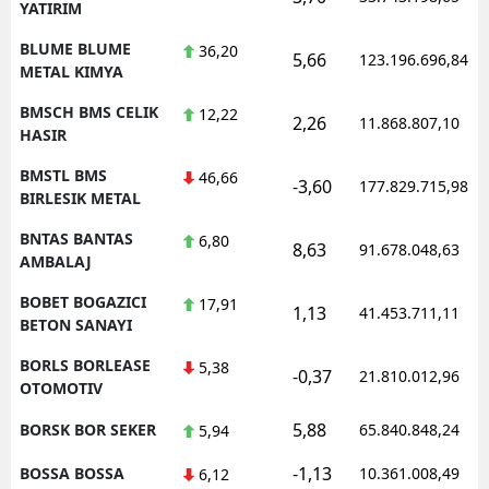
YATIRIM
BLUME BLUME
36,20
5,66
123.196.696,84
METAL KIMYA
BMSCH BMS CELIK
12,22
2,26
11.868.807,10
HASIR
BMSTL BMS
46,66
-3,60
177.829.715,98
BIRLESIK METAL
BNTAS BANTAS
6,80
8,63
91.678.048,63
AMBALAJ
BOBET BOGAZICI
17,91
1,13
41.453.711,11
BETON SANAYI
BORLS BORLEASE
5,38
-0,37
21.810.012,96
OTOMOTIV
5,88
BORSK BOR SEKER
65.840.848,24
5,94
-1,13
BOSSA BOSSA
10.361.008,49
6,12