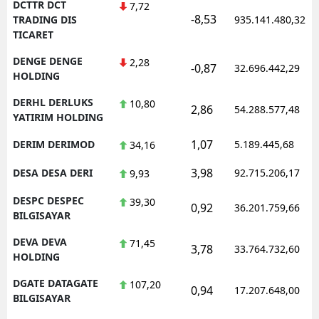
DCTTR DCT
7,72
-8,53
TRADING DIS
935.141.480,32
TICARET
DENGE DENGE
2,28
-0,87
32.696.442,29
HOLDING
DERHL DERLUKS
10,80
2,86
54.288.577,48
YATIRIM HOLDING
1,07
DERIM DERIMOD
5.189.445,68
34,16
3,98
DESA DESA DERI
92.715.206,17
9,93
DESPC DESPEC
39,30
0,92
36.201.759,66
BILGISAYAR
DEVA DEVA
71,45
3,78
33.764.732,60
HOLDING
DGATE DATAGATE
107,20
0,94
17.207.648,00
BILGISAYAR