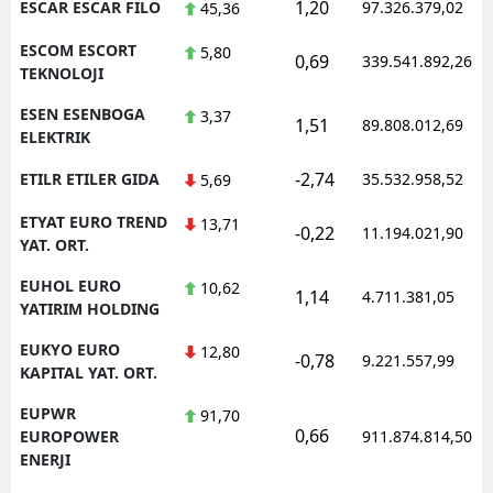
1,20
ESCAR ESCAR FILO
97.326.379,02
45,36
ESCOM ESCORT
5,80
0,69
339.541.892,26
TEKNOLOJI
ESEN ESENBOGA
3,37
1,51
89.808.012,69
ELEKTRIK
-2,74
ETILR ETILER GIDA
35.532.958,52
5,69
ETYAT EURO TREND
13,71
-0,22
11.194.021,90
YAT. ORT.
EUHOL EURO
10,62
1,14
4.711.381,05
YATIRIM HOLDING
EUKYO EURO
12,80
-0,78
9.221.557,99
KAPITAL YAT. ORT.
EUPWR
91,70
0,66
EUROPOWER
911.874.814,50
ENERJI