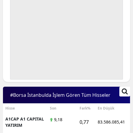
#Borsa İstanbulda İşlem Gören Tüm Hisseler
Hisse
Son
Fark%
En Düşük
A1CAP A1 CAPITAL
9,18
0,77
83.586.085,41
YATIRIM