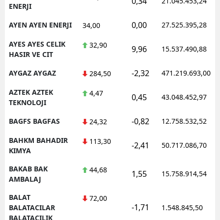
0,34
21.045.453,24
ENERJI
0,00
AYEN AYEN ENERJI
27.525.395,28
34,00
AYES AYES CELIK
32,90
9,96
15.537.490,88
HASIR VE CIT
-2,32
AYGAZ AYGAZ
471.219.693,00
284,50
AZTEK AZTEK
4,47
0,45
43.048.452,97
TEKNOLOJI
-0,82
BAGFS BAGFAS
12.758.532,52
24,32
BAHKM BAHADIR
113,30
-2,41
50.717.086,70
KIMYA
BAKAB BAK
44,68
1,55
15.758.914,54
AMBALAJ
BALAT
72,00
-1,71
BALATACILAR
1.548.845,50
BALATACILIK