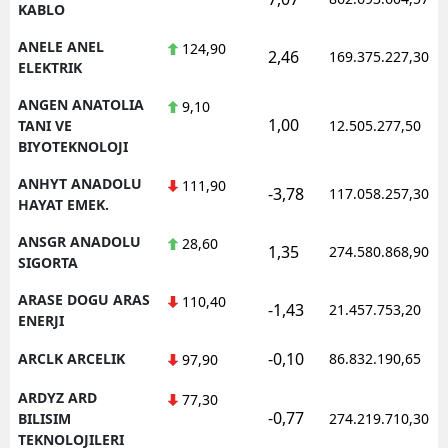
KABLO
ANELE ANEL
124,90
2,46
169.375.227,30
ELEKTRIK
ANGEN ANATOLIA
9,10
1,00
TANI VE
12.505.277,50
BIYOTEKNOLOJI
ANHYT ANADOLU
111,90
-3,78
117.058.257,30
HAYAT EMEK.
ANSGR ANADOLU
28,60
1,35
274.580.868,90
SIGORTA
ARASE DOGU ARAS
110,40
-1,43
21.457.753,20
ENERJI
-0,10
ARCLK ARCELIK
86.832.190,65
97,90
ARDYZ ARD
77,30
-0,77
BILISIM
274.219.710,30
TEKNOLOJILERI