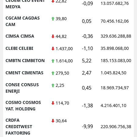
CEOEM CEO EVENT
22,82
-0,09
13.057.682,76
MEDYA
CGCAM CAGDAS
39,80
0,05
70.456.162,06
CAM
-0,36
CIMSA CIMSA
329.636.288,88
44,82
-1,10
CLEBI CELEBI
35.898.068,00
1.437,00
5,22
CMBTN CIMBETON
185.153.083,00
1.614,00
2,47
CMENT CIMENTAS
1.045.824,50
279,50
CONSE CONSUS
2,25
0,45
18.969.734,97
ENERJI
COSMO COSMOS
114,70
-1,38
4.216.401,10
YAT. HOLDING
CRDFA
30,64
-9,99
CREDITWEST
220.906.756,38
FAKTORING