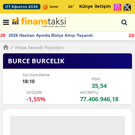
Künye
İletişim
07 Ağustos 2026
26
°
TCMB'nin rezervlerinde artan momentum devam ediyor
22:24
/
Hisse Senedi Fiyatları
BURCE BURCELIK
Son Güncelleme
FİYAT
18:10
35,54
DEĞİŞİM
HACİM(TL)
-1,55%
77.406.946,18