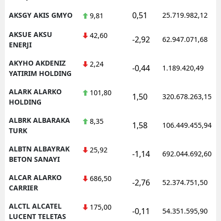
0,51
AKSGY AKIS GMYO
25.719.982,12
9,81
AKSUE AKSU
42,60
-2,92
62.947.071,68
ENERJI
AKYHO AKDENIZ
2,24
-0,44
1.189.420,49
YATIRIM HOLDING
ALARK ALARKO
101,80
1,50
320.678.263,15
HOLDING
ALBRK ALBARAKA
8,35
1,58
106.449.455,94
TURK
ALBTN ALBAYRAK
25,92
-1,14
692.044.692,60
BETON SANAYI
ALCAR ALARKO
686,50
-2,76
52.374.751,50
CARRIER
ALCTL ALCATEL
175,00
-0,11
54.351.595,90
LUCENT TELETAS