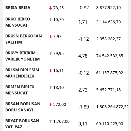
-0,82
BRISA BRISA
8.877.952,10
78,25
BRKO BIRKO
10,70
1,71
3.114.636,70
MENSUCAT
BRKSN BERKOSAN
7,97
-1,12
2.358.282,37
YALITIM
BRKVY BIRIKIM
79,95
4,78
74.542.532,65
VARLIK YONETIM
BRLSM BIRLESIM
16,11
-0,12
61.157.875,02
MUHENDISLIK
BRMEN BIRLIK
18,10
2,72
5.452.771,18
MENSUCAT
BRSAN BORUSAN
572,00
-1,89
1.308.264.872,50
BORU SANAYI
BRYAT BORUSAN
1.767,00
0,11
69.110.225,00
YAT. PAZ.