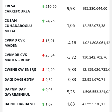
CRFSA
210,50
9,98
195.380.644,60
CARREFOURSA
CUSAN
24,76
1,06
CUHADAROGLU
12.252.073,38
METAL
CVKMD CVK
15,91
-4,16
1.021.808.061,43
MADEN
CVKMDR CVK
25,34
-3,72
130.242.702,76
MADEN - RHKP
-9,83
CWENE CW ENERJI
12.159.626.735,6
42,20
-0,83
DAGI DAGI GIYIM
52.951.670,71
9,52
DAPGM DAP
9,05
5,23
1.596.553.324,02
GAYRIMENKUL
1,83
DARDL DARDANEL
42.553.370,12
1,67