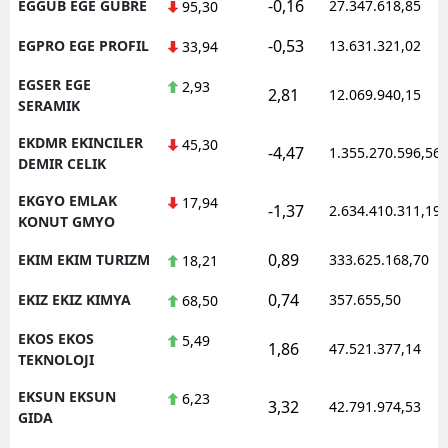
-0,16
EGGUB EGE GUBRE
27.347.618,85
95,30
-0,53
EGPRO EGE PROFIL
13.631.321,02
33,94
EGSER EGE
2,93
2,81
12.069.940,15
SERAMIK
EKDMR EKINCILER
45,30
-4,47
1.355.270.596,56
DEMIR CELIK
EKGYO EMLAK
17,94
-1,37
2.634.410.311,19
KONUT GMYO
0,89
EKIM EKIM TURIZM
333.625.168,70
18,21
0,74
EKIZ EKIZ KIMYA
357.655,50
68,50
EKOS EKOS
5,49
1,86
47.521.377,14
TEKNOLOJI
EKSUN EKSUN
6,23
3,32
42.791.974,53
GIDA