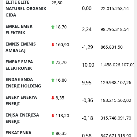
ELITE ELITE
28,80
0,00
NATUREL ORGANIK
22.015.258,14
GIDA
EMKEL EMEK
18,70
2,24
98.795.318,54
ELEKTRIK
EMNIS EMINIS
160,90
-1,29
865.831,50
AMBALAJ
EMPAE EMPA
73,70
10,00
1.458.026.107,00
ELEKTRONIK
ENDAE ENDA
16,80
9,95
129.938.107,26
ENERJI HOLDING
ENERY ENERYA
8,35
-0,36
183.215.562,02
ENERJI
ENJSA ENERJISA
113,20
-0,18
315.748.091,70
ENERJI
ENKAI ENKA
86,35
0,58
847.671.918,90