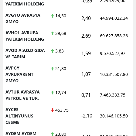
-0,89
2.295.929,00
YATIRIM HOLDING
AVGYO AVRASYA
14,50
2,40
44.994.022,34
GMYO
AVHOL AVRUPA
39,68
2,69
69.627.858,26
YATIRIM HOLDING
AVOD A.V.O.D GIDA
3,83
1,59
9.570.527,97
VE TARIM
AVPGY
51,80
1,07
AVRUPAKENT
10.331.507,80
GMYO
AVTUR AVRASYA
12,74
0,71
7.463.383,75
PETROL VE TUR.
AYCES
453,75
-2,10
ALTINYUNUS
30.146.105,50
CESME
AYDEM AYDEM
23,80